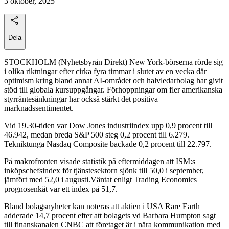
3 oktober, 2025
Dela
STOCKHOLM (Nyhetsbyrån Direkt) New York-börserna rörde sig
i olika riktningar efter cirka fyra timmar i slutet av en vecka där
optimism kring bland annat AI-området och halvledarbolag har givit
stöd till globala kursuppgångar. Förhoppningar om fler amerikanska
styrräntesänkningar har också stärkt det positiva
marknadssentimentet.
Vid 19.30-tiden var Dow Jones industriindex upp 0,9 procent till
46.942, medan breda S&P 500 steg 0,2 procent till 6.279.
Tekniktunga Nasdaq Composite backade 0,2 procent till 22.797.
På makrofronten visade statistik på eftermiddagen att ISM:s
inköpschefsindex för tjänstesektorn sjönk till 50,0 i september,
jämfört med 52,0 i augusti.Väntat enligt Trading Economics
prognosenkät var ett index på 51,7.
Bland bolagsnyheter kan noteras att aktien i USA Rare Earth
adderade 14,7 procent efter att bolagets vd Barbara Humpton sagt
till finanskanalen CNBC att företaget är i nära kommunikation med