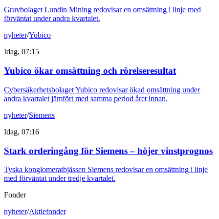
Gruvbolaget Lundin Mining redovisar en omsättning i linje med
förväntat under andra kvartalet.
nyheter
/
Yubico
Idag, 07:15
Yubico ökar omsättning och rörelseresultat
Cybersäkerhetsbolaget Yubico redovisar ökad omsättning under
andra kvartalet jämfört med samma period året innan.
nyheter
/
Siemens
Idag, 07:16
Stark orderingång för Siemens – höjer vinstprognos
Tyska konglomeratbjässen Siemens redovisar en omsättning i linje
med förväntat under tredje kvartalet.
Fonder
nyheter
/
Aktiefonder