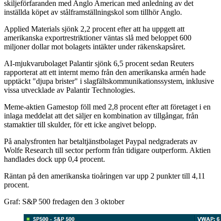
skiljeförfaranden med Anglo American med anledning av det
inställda köpet av stålframställningskol som tillhör Anglo.
Applied Materials sjönk 2,2 procent efter att ha uppgett att
amerikanska exportrestriktioner väntas slå med beloppet 600
miljoner dollar mot bolagets intäkter under räkenskapsåret.
AI-mjukvarubolaget Palantir sjönk 6,5 procent sedan Reuters
rapporterat att ett internt memo från den amerikanska armén hade
upptäckt "djupa brister" i slagfältskommunikationssystem, inklusive
vissa utvecklade av Palantir Technologies.
Meme-aktien Gamestop föll med 2,8 procent efter att företaget i en
inlaga meddelat att det säljer en kombination av tillgångar, från
stamaktier till skulder, för ett icke angivet belopp.
På analysfronten har betaltjänstbolaget Paypal nedgraderats av
Wolfe Research till sector perform från tidigare outperform. Aktien
handlades dock upp 0,4 procent.
Räntan på den amerikanska tioåringen var upp 2 punkter till 4,11
procent.
Graf: S&P 500 fredagen den 3 oktober