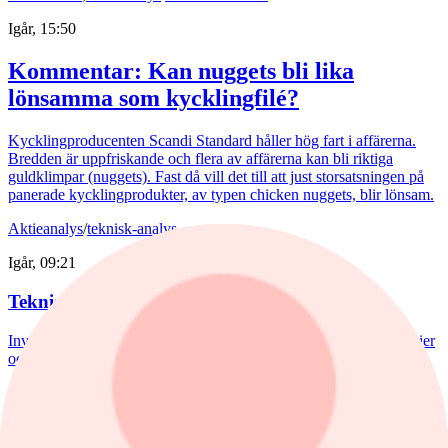
Igår, 15:50
Kommentar: Kan nuggets bli lika
lönsamma som kycklingfilé?
Kycklingproducenten Scandi Standard håller hög fart i affärerna.
Bredden är uppfriskande och flera av affärerna kan bli riktiga
guldklimpar (nuggets). Fast då vill det till att just storsatsningen på
panerade kycklingprodukter, av typen chicken nuggets, blir lönsam.
Aktieanalys
/
teknisk-analys
Igår, 09:21
Teknisk analys: Köp storbanken
Investtechs analytiker David Östblad lyfter fram två köpvärda aktier
och säljstämplar en.
Aktieanalys
/
Veteranpoolen
4 augusti, 14:56