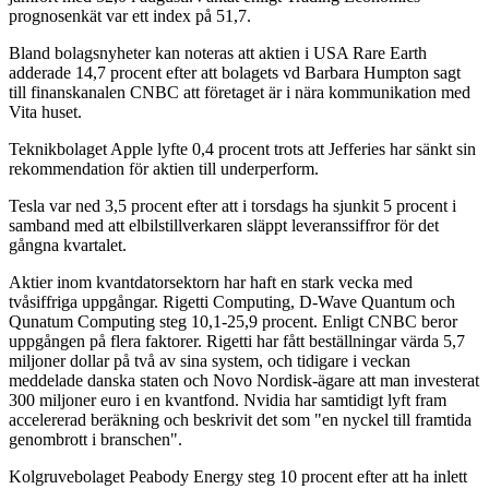
prognosenkät var ett index på 51,7.
Bland bolagsnyheter kan noteras att aktien i USA Rare Earth
adderade 14,7 procent efter att bolagets vd Barbara Humpton sagt
till finanskanalen CNBC att företaget är i nära kommunikation med
Vita huset.
Teknikbolaget Apple lyfte 0,4 procent trots att Jefferies har sänkt sin
rekommendation för aktien till underperform.
Tesla var ned 3,5 procent efter att i torsdags ha sjunkit 5 procent i
samband med att elbilstillverkaren släppt leveranssiffror för det
gångna kvartalet.
Aktier inom kvantdatorsektorn har haft en stark vecka med
tvåsiffriga uppgångar. Rigetti Computing, D-Wave Quantum och
Qunatum Computing steg 10,1-25,9 procent. Enligt CNBC beror
uppgången på flera faktorer. Rigetti har fått beställningar värda 5,7
miljoner dollar på två av sina system, och tidigare i veckan
meddelade danska staten och Novo Nordisk-ägare att man investerat
300 miljoner euro i en kvantfond. Nvidia har samtidigt lyft fram
accelererad beräkning och beskrivit det som "en nyckel till framtida
genombrott i branschen".
Kolgruvebolaget Peabody Energy steg 10 procent efter att ha inlett