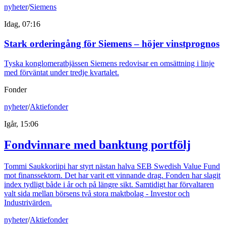
nyheter
/
Siemens
Idag, 07:16
Stark orderingång för Siemens – höjer vinstprognos
Tyska konglomeratbjässen Siemens redovisar en omsättning i linje
med förväntat under tredje kvartalet.
Fonder
nyheter
/
Aktiefonder
Igår, 15:06
Fondvinnare med banktung portfölj
Tommi Saukkoriipi har styrt nästan halva SEB Swedish Value Fund
mot finanssektorn. Det har varit ett vinnande drag. Fonden har slagit
index tydligt både i år och på längre sikt. Samtidigt har förvaltaren
valt sida mellan börsens två stora maktbolag - Investor och
Industrivärden.
nyheter
/
Aktiefonder