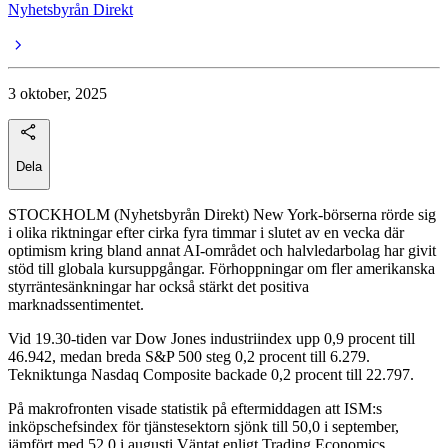
Nyhetsbyrån Direkt
3 oktober, 2025
Dela
STOCKHOLM (Nyhetsbyrån Direkt) New York-börserna rörde sig
i olika riktningar efter cirka fyra timmar i slutet av en vecka där
optimism kring bland annat AI-området och halvledarbolag har givit
stöd till globala kursuppgångar. Förhoppningar om fler amerikanska
styrräntesänkningar har också stärkt det positiva
marknadssentimentet.
Vid 19.30-tiden var Dow Jones industriindex upp 0,9 procent till
46.942, medan breda S&P 500 steg 0,2 procent till 6.279.
Tekniktunga Nasdaq Composite backade 0,2 procent till 22.797.
På makrofronten visade statistik på eftermiddagen att ISM:s
inköpschefsindex för tjänstesektorn sjönk till 50,0 i september,
jämfört med 52,0 i augusti.Väntat enligt Trading Economics