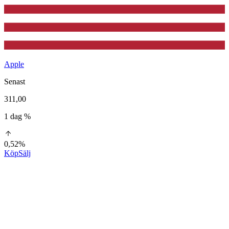
Apple
Senast
311,00
1 dag %
0,52%
Köp
Sälj