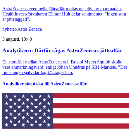
AstraZenecas eventuella jätteaffär mottas negativt av marknaden.
HealthInvest-förvaltaren Ellinor Hult delar sentimentet: ”Ingen som
är jättetaggad”.
nyheter
/
Astra Zeneca
3 augusti, 10:48
Analytikern: Därför sågas AstraZenecas jätteaffär
En storaffär mellan AstraZeneca och Bristol Myers Squibb skulle
vara anmärkningsvärd, enligt Johan Unnérus på SB1 Markets. "Det
finns ingen självklar logik", säger han.
Analytiker skeptiska till AstraZeneca-affär