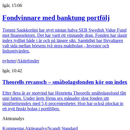
Igår, 15:06
Fondvinnare med banktung portfölj
Tommi Saukkoriipi har styrt nästan halva SEB Swedish Value Fund
mot finanssektorn. Det har varit ett vinnande drag. Fonden har slagit
index tydligt både i år och på längre sikt. Samtidigt har förvaltaren
valt sida mellan börsens två stora maktbolag - Investor och
Industrivärden.
nyheter
/
Aktiefonder
Igår, 10:42
Theorells revansch – småbolagsfonden kör om index
Efter flera år av motvind har Henrietta Theorells småbolagsfond fått
upp farten. Under årets första sex månader slog fonden sitt
jämförelseindex med 5,6 procentenheter. Hon har också plockat in
ett nytt finskt bolag i portföljen.
Aktieanalys
Kommentar
,
Aktieanalys
/
Scandi Standard