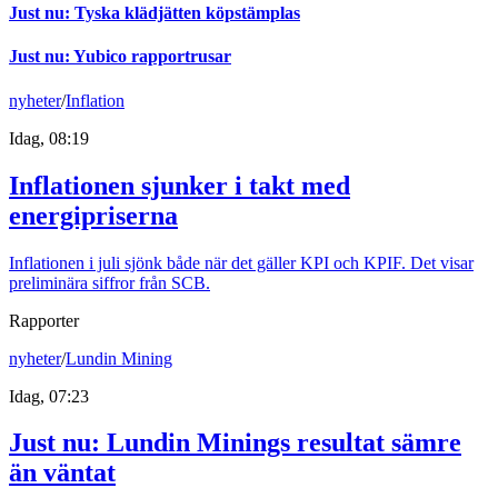
Just nu
:
Tyska klädjätten köpstämplas
Just nu
:
Yubico rapportrusar
nyheter
/
Inflation
Idag, 08:19
Inflationen sjunker i takt med
energipriserna
Inflationen i juli sjönk både när det gäller KPI och KPIF. Det visar
preliminära siffror från SCB.
Rapporter
nyheter
/
Lundin Mining
Idag, 07:23
Just nu
:
Lundin Minings resultat sämre
än väntat