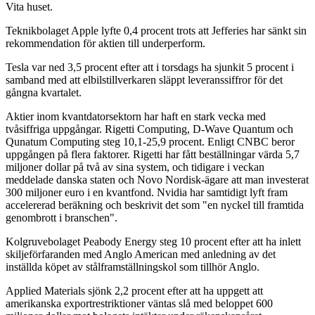
Vita huset.
Teknikbolaget Apple lyfte 0,4 procent trots att Jefferies har sänkt sin
rekommendation för aktien till underperform.
Tesla var ned 3,5 procent efter att i torsdags ha sjunkit 5 procent i
samband med att elbilstillverkaren släppt leveranssiffror för det
gångna kvartalet.
Aktier inom kvantdatorsektorn har haft en stark vecka med
tvåsiffriga uppgångar. Rigetti Computing, D-Wave Quantum och
Qunatum Computing steg 10,1-25,9 procent. Enligt CNBC beror
uppgången på flera faktorer. Rigetti har fått beställningar värda 5,7
miljoner dollar på två av sina system, och tidigare i veckan
meddelade danska staten och Novo Nordisk-ägare att man investerat
300 miljoner euro i en kvantfond. Nvidia har samtidigt lyft fram
accelererad beräkning och beskrivit det som "en nyckel till framtida
genombrott i branschen".
Kolgruvebolaget Peabody Energy steg 10 procent efter att ha inlett
skiljeförfaranden med Anglo American med anledning av det
inställda köpet av stålframställningskol som tillhör Anglo.
Applied Materials sjönk 2,2 procent efter att ha uppgett att
amerikanska exportrestriktioner väntas slå med beloppet 600