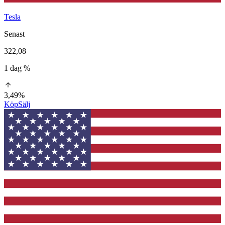
Tesla
Senast
322,08
1 dag %
3,49%
Köp
Sälj