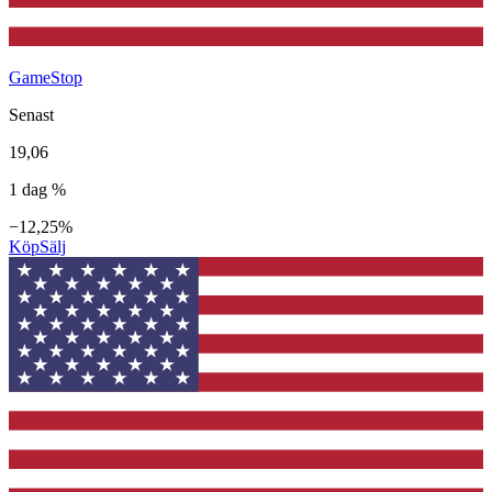
GameStop
Senast
19,06
1 dag %
−12,25%
Köp
Sälj