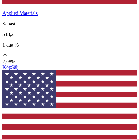
Applied Materials
Senast
518,21
1 dag %
2,08%
Köp
Sälj