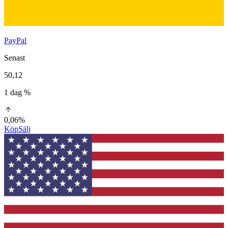
PayPal
Senast
50,12
1 dag %
0,06%
Köp
Sälj