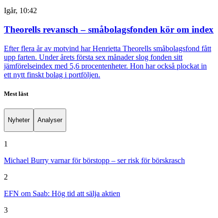
Igår, 10:42
Theorells revansch – småbolagsfonden kör om index
Efter flera år av motvind har Henrietta Theorells småbolagsfond fått
upp farten. Under årets första sex månader slog fonden sitt
jämförelseindex med 5,6 procentenheter. Hon har också plockat in
ett nytt finskt bolag i portföljen.
Mest läst
Nyheter
Analyser
1
Michael Burry varnar för börstopp – ser risk för börskrasch
2
EFN om Saab: Hög tid att sälja aktien
3