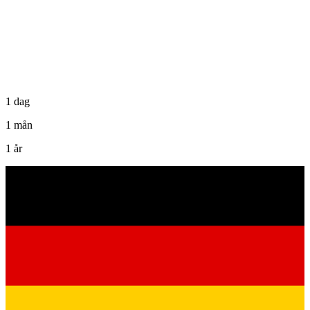
1 dag
1 mån
1 år