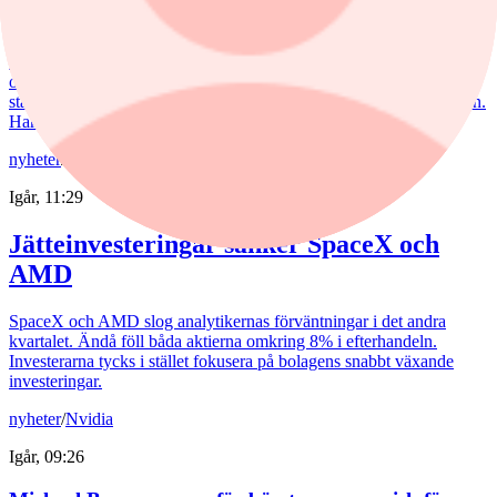
Veteranpoolen: Gammal är äldst?
Trenden att hyra in pensionärer för olika uppdrag är fortsatt stark
och Veteranpoolen navigerar marknaden väl med god tillväxt och
stabila marginaler. Samtidigt har aktien stigit kraftigt de senaste åren.
Har den mer att ge?
nyheter
/
Rapport
Igår, 11:29
Jätteinvesteringar sänker SpaceX och
AMD
SpaceX och AMD slog analytikernas förväntningar i det andra
kvartalet. Ändå föll båda aktierna omkring 8% i efterhandeln.
Investerarna tycks i stället fokusera på bolagens snabbt växande
investeringar.
nyheter
/
Nvidia
Igår, 09:26