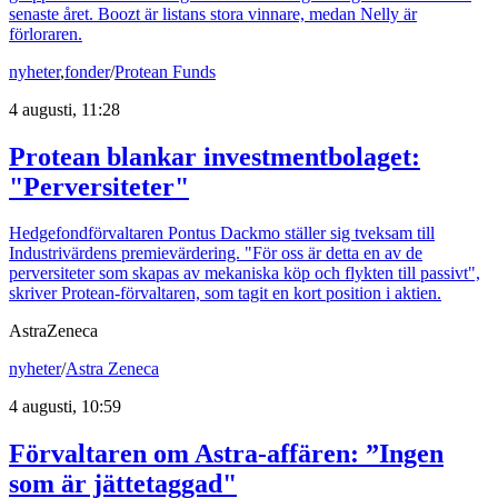
senaste året. Boozt är listans stora vinnare, medan Nelly är
förloraren.
nyheter
,
fonder
/
Protean Funds
4 augusti, 11:28
Protean blankar investmentbolaget:
"Perversiteter"
Hedgefondförvaltaren Pontus Dackmo ställer sig tveksam till
Industrivärdens premievärdering. "För oss är detta en av de
perversiteter som skapas av mekaniska köp och flykten till passivt",
skriver Protean-förvaltaren, som tagit en kort position i aktien.
AstraZeneca
nyheter
/
Astra Zeneca
4 augusti, 10:59
Förvaltaren om Astra-affären: ”Ingen
som är jättetaggad"