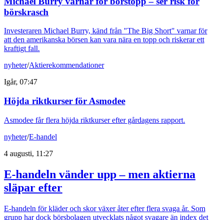
Michael Burry varnar för börstopp – ser risk för
börskrasch
Investeraren Michael Burry, känd från "The Big Short" varnar för
att den amerikanska börsen kan vara nära en topp och riskerar ett
kraftigt fall.
nyheter
/
Aktierekommendationer
Igår, 07:47
Höjda riktkurser för Asmodee
Asmodee får flera höjda riktkurser efter gårdagens rapport.
nyheter
/
E-handel
4 augusti, 11:27
E-handeln vänder upp – men aktierna
släpar efter
E-handeln för kläder och skor växer åter efter flera svaga år. Som
grupp har dock börsbolagen utvecklats något svagare än index det