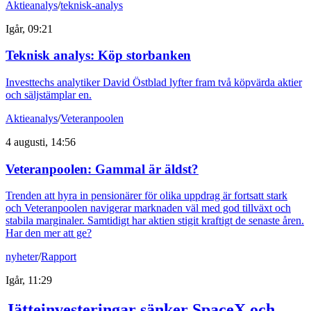
Aktieanalys
/
teknisk-analys
Igår, 09:21
Teknisk analys: Köp storbanken
Investtechs analytiker David Östblad lyfter fram två köpvärda aktier
och säljstämplar en.
Aktieanalys
/
Veteranpoolen
4 augusti, 14:56
Veteranpoolen: Gammal är äldst?
Trenden att hyra in pensionärer för olika uppdrag är fortsatt stark
och Veteranpoolen navigerar marknaden väl med god tillväxt och
stabila marginaler. Samtidigt har aktien stigit kraftigt de senaste åren.
Har den mer att ge?
nyheter
/
Rapport
Igår, 11:29
Jätteinvesteringar sänker SpaceX och