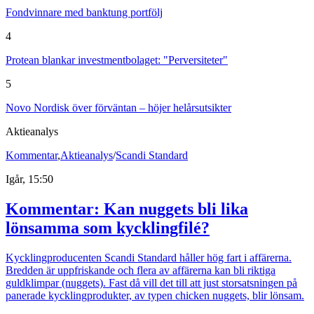
Fondvinnare med banktung portfölj
4
Protean blankar investmentbolaget: "Perversiteter"
5
Novo Nordisk över förväntan – höjer helårsutsikter
Aktieanalys
Kommentar
,
Aktieanalys
/
Scandi Standard
Igår, 15:50
Kommentar: Kan nuggets bli lika
lönsamma som kycklingfilé?
Kycklingproducenten Scandi Standard håller hög fart i affärerna.
Bredden är uppfriskande och flera av affärerna kan bli riktiga
guldklimpar (nuggets). Fast då vill det till att just storsatsningen på
panerade kycklingprodukter, av typen chicken nuggets, blir lönsam.