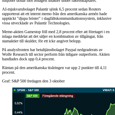
miljoner dollar mot bolagets intäkter under räkenskapsåret.
AI-mjukvarubolaget Palantir sjönk 6,5 procent sedan Reuters
rapporterat att ett internt memo från den amerikanska armén hade
upptäckt "djupa brister" i slagfältskommunikationssystem, inklusive
vissa utvecklade av Palantir Technologies.
Meme-aktien Gamestop föll med 2,8 procent efter att företaget i en
inlaga meddelat att det säljer en kombination av tillgångar, från
stamaktier till skulder, för ett icke angivet belopp.
På analysfronten har betaltjänstbolaget Paypal nedgraderats av
Wolfe Research till sector perform från tidigare outperform. Aktien
handlades dock upp 0,4 procent.
Räntan på den amerikanska tioåringen var upp 2 punkter till 4,11
procent.
Graf: S&P 500 fredagen den 3 oktober