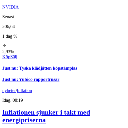
NVIDIA
Senast
206,64
1 dag %
2,93%
Köp
Sälj
Just nu
:
Tyska klädjätten köpstämplas
Just nu
:
Yubico rapportrusar
nyheter
/
Inflation
Idag, 08:19
Inflationen sjunker i takt med
energipriserna