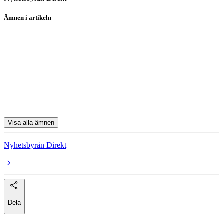
Ämnen i artikeln
Apple
PayPal
GameStop
Applied Materials
Tesla
Visa alla ämnen
Nyhetsbyrån Direkt
Dela