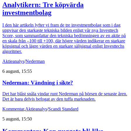
Analytikern: Tre köpvärda
investmentbolag
I den här artikeln lyfter vi fram de tre investmentbolag som i dag
uppvisar den starkaste tekniska bilden enligt vår nya Investtech
Score, som sammanfattar den tekniska bedömningen av en aktie på
en skala från –100 till +100, där högre värden indikerar en starkare
köpsignal och lägre värden en starkare säljsignal enligt Investtechs
algoritmer.
Aktieanalys
/
Nederman
6 augusti, 15:55
Nederman: Vändning i sikte?
Det har blåst snåla vindar runt Nederman på börsen de senaste åren.
Det är bara delvis befogat av den tuffa marknaden.
Kommentar
,
Aktieanalys
/
Scandi Standard
5 augusti, 15:50