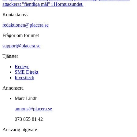
attackerat "fientliga mål" i Hormuzsundet.
Kontakta oss
redaktionen@placera.se
Frågor om forumet
support@placera.se
Tjänster
Redeye
SME Direkt
Investtech
Annonsera
Marc Lindh
annons@placera.se
073 855 81 42
Ansvarig utgivare