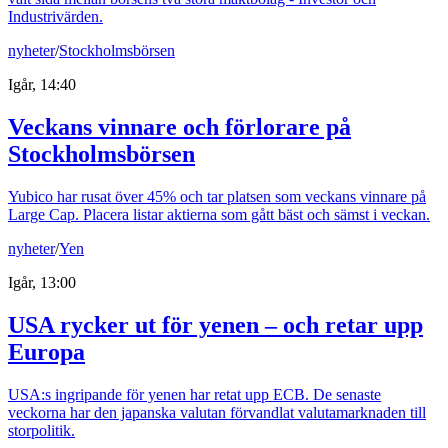
Industrivärden.
nyheter
/
Stockholmsbörsen
Igår, 14:40
Veckans vinnare och förlorare på
Stockholmsbörsen
Yubico har rusat över 45% och tar platsen som veckans vinnare på
Large Cap. Placera listar aktierna som gått bäst och sämst i veckan.
nyheter
/
Yen
Igår, 13:00
USA rycker ut för yenen – och retar upp
Europa
USA:s ingripande för yenen har retat upp ECB. De senaste
veckorna har den japanska valutan förvandlat valutamarknaden till
storpolitik.