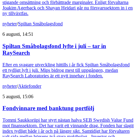
stigande omsättning och förbättrade marginaler. Enligt förvaltarna
Joakim Agerback och Shayan Heidari går nu försvarssektorn in i en
ny tillväxtfas.
nyheter
/
Spiltan Småbolagsfond
6 augusti, 14:51
Spiltan Småbolagsfond lyfte i juli – tar in
RaySearch
Efter en svagare utveckling hittills i år fick Spiltan Småbolagsfond
ett tydligt lyft i juli. Mips bidrog mest till uppgången, medan
RaySearch Laboratories är ett nytt innehav i fonden.
nyheter
/
Aktiefonder
5 augusti, 15:06
Fondvinnare med banktung portfölj
Tommi Saukkoriipi har styrt nästan halva SEB Swedish Value Fund
mot finanssektorn. Det har varit ett vinnande drag. Fonden har slagit
index tydligt både i år och på längre sikt. Samtidigt har förvaltaren
valt sida mellan börsens två stora maktbolag - Investor och