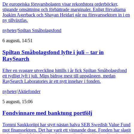
De europeiska försvarsbolagen visar rekordstora orderböcker,
stigande omsättning och förbättrade marginaler. Enligt förvaltarna
Joakim Agerback och Shayan Heidari går nu försvarssektorn in i en
ny tillväxtfas.
nyheter
/
Spiltan Småbolagsfond
6 augusti, 14:51
Spiltan Småbolagsfond lyfte i juli – tar in
RaySearch
Efter en svagare utveckling hittills i år fick Spiltan Småbolagsfond
ett tydligt lyft i juli. Mips bidrog mest till uppgången, medan
RaySearch Laboratories är ett nytt innehav i fonden.
nyheter
/
Aktiefonder
5 augusti, 15:06
Fondvinnare med banktung portfölj
Tommi Saukkoriipi har styrt nästan halva SEB Swedish Value Fund
mot finanssektorn. Det har varit ett vinnande drag. Fonden har slagit