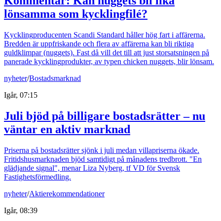
Kommentar: Kan nuggets bli lika
lönsamma som kycklingfilé?
Kycklingproducenten Scandi Standard håller hög fart i affärerna.
Bredden är uppfriskande och flera av affärerna kan bli riktiga
guldklimpar (nuggets). Fast då vill det till att just storsatsningen på
panerade kycklingprodukter, av typen chicken nuggets, blir lönsam.
nyheter
/
Bostadsmarknad
Igår, 07:15
Juli bjöd på billigare bostadsrätter – nu
väntar en aktiv marknad
Priserna på bostadsrätter sjönk i juli medan villapriserna ökade.
Fritidshusmarknaden bjöd samtidigt på månadens tredbrott. "En
glädjande signal", menar Liza Nyberg, tf VD för Svensk
Fastighetsförmedling.
nyheter
/
Aktierekommendationer
Igår, 08:39