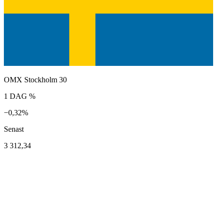
OMX Stockholm 30
1 DAG %
−0,32%
Senast
3 312,34