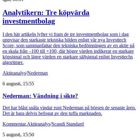
Analytikern: Tre köpvärda
investmentbolag
I den här artikeln lyfter vi fram de tre investmentbolag som i dag
uppvisar den starkaste tekniska bilden enligt vår nya Investtech
Score, som sammanfattar den tekniska bedömningen av en aktie på
en skala från –100 till +100, där högre värden indikerar en starkare
köpsignal och lägre värden en starkare säljsignal enligt Investtechs
algoritmer.
Aktieanalys
/
Nederman
6 augusti, 15:55
Nederman: Vändning i sikte?
Det har blåst snåla vindar runt Nederman på börsen de senaste åren.
Det är bara delvis befogat av den tuffa marknaden.
Kommentar
,
Aktieanalys
/
Scandi Standard
5 augusti, 15:50