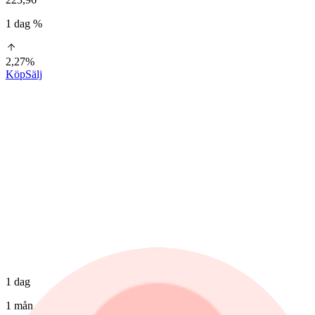
1 dag %
2,27%
Köp
Sälj
1 dag
1 mån