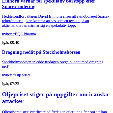
Einhorn varnar för spekulativ börstopp efter
Spacex-notering
Hedgefondförvaltaren David Einhorn anser att rymdbolaget Spacex
rekordnotering kan komma att ses som ett tecken på att
aktiemarknaden närmar sig en spekulativ topp.
nyheter
/
EQL Pharma
Igår, 09:40
Dragning nedåt på Stockholmsbörsen
Stockholmsbörsen inledde fredagen oregelbundet med dragning
nedåt.
nyheter
/
Oljepriset
Igår, 07:25
Oljepriset stiger på uppgifter om iranska
attacker
Oljepriserna steg ytterligare på fredagen efter uppgifter om att Iran