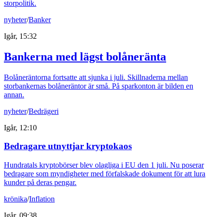
storpolitik.
nyheter
/
Banker
Igår, 15:32
Bankerna med lägst bolåneränta
Bolåneräntorna fortsatte att sjunka i juli. Skillnaderna mellan
storbankernas bolåneräntor är små. På sparkonton är bilden en
annan.
nyheter
/
Bedrägeri
Igår, 12:10
Bedragare utnyttjar kryptokaos
Hundratals kryptobörser blev olagliga i EU den 1 juli. Nu poserar
bedragare som myndigheter med förfalskade dokument för att lura
kunder på deras pengar.
krönika
/
Inflation
Igår, 09:38