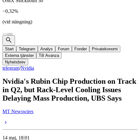
OMX Stockholm 30
−0,32%
(vid stängning)
Start
Telegram
Analys
Forum
Fonder
Privatekonomi
Externa tjänster
Till Avanza
Nyhetsbrev
telegram
/
Nvidia
Nvidia's Rubin Chip Production on Track
in Q2, but Rack-Level Cooling Issues
Delaying Mass Production, UBS Says
MT Newswires
14 maj, 18:01