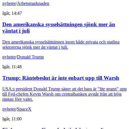
nyheter
/
Arbetsmarknaden
Igår, 14:47
Den amerikanska sysselsättningen sjönk mer än
väntat i juli
Den amerikanska sysselsättningen inom både privata och statliga
sektorerna sjönk mer än väntat i juli.
nyheter
/
Donald Trump
Igår, 11:48
Trump: Räntebeslut är inte enbart upp till Warsh
USA:s president Donald Trump säger att det bara är "lite grann" upp
till Fed-chefen Kevin Warsh om centralbanken avstår från att höja
räntan före valet.
nyheter
/
SpaceX
Igår, 11:00