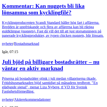
Kommentar: Kan nuggets bli lika
lönsamma som kycklingfilé?
Kycklingproducenten Scandi Standard håller hög fart i affärerna.
Bredden är uppfriskande och flera av affärerna kan bli riktiga
guldklimpar (nuggets). Fast då vill det till att just storsatsningen på
panerade kycklingprodukter, av typen chicken nuggets, blir lönsam.
nyheter
/
Bostadsmarknad
Igår, 07:15
Juli bjöd på billigare bostadsrätter – nu
väntar en aktiv marknad
Priserna på bostadsrätter sjönk i juli medan villapriserna ökade.
Fritidshusmarknaden bjöd samtidigt på månadens tredbrott. "En
glädjande signal", menar Liza Nyberg, tf VD för Svensk
Fastighetsförmedling.
nyheter
/
Aktierekommendationer