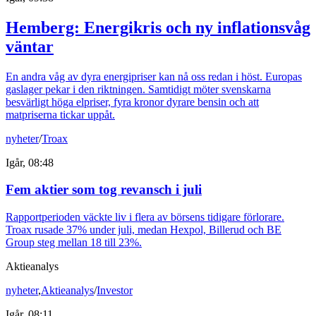
Hemberg: Energikris och ny inflationsvåg
väntar
En andra våg av dyra energipriser kan nå oss redan i höst. Europas
gaslager pekar i den riktningen. Samtidigt möter svenskarna
besvärligt höga elpriser, fyra kronor dyrare bensin och att
matpriserna tickar uppåt.
nyheter
/
Troax
Igår, 08:48
Fem aktier som tog revansch i juli
Rapportperioden väckte liv i flera av börsens tidigare förlorare.
Troax rusade 37% under juli, medan Hexpol, Billerud och BE
Group steg mellan 18 till 23%.
Aktieanalys
nyheter
,
Aktieanalys
/
Investor
Igår, 08:11