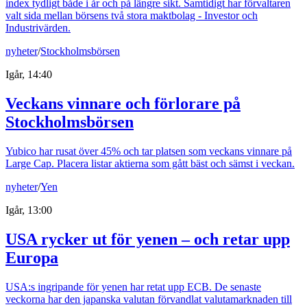
index tydligt både i år och på längre sikt. Samtidigt har förvaltaren
valt sida mellan börsens två stora maktbolag - Investor och
Industrivärden.
nyheter
/
Stockholmsbörsen
Igår, 14:40
Veckans vinnare och förlorare på
Stockholmsbörsen
Yubico har rusat över 45% och tar platsen som veckans vinnare på
Large Cap. Placera listar aktierna som gått bäst och sämst i veckan.
nyheter
/
Yen
Igår, 13:00
USA rycker ut för yenen – och retar upp
Europa
USA:s ingripande för yenen har retat upp ECB. De senaste
veckorna har den japanska valutan förvandlat valutamarknaden till