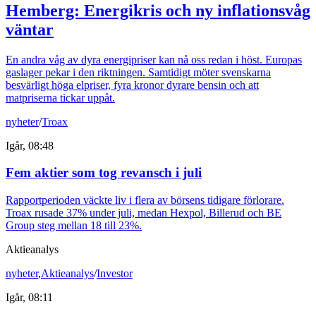
Hemberg: Energikris och ny inflationsvåg
väntar
En andra våg av dyra energipriser kan nå oss redan i höst. Europas
gaslager pekar i den riktningen. Samtidigt möter svenskarna
besvärligt höga elpriser, fyra kronor dyrare bensin och att
matpriserna tickar uppåt.
nyheter
/
Troax
Igår, 08:48
Fem aktier som tog revansch i juli
Rapportperioden väckte liv i flera av börsens tidigare förlorare.
Troax rusade 37% under juli, medan Hexpol, Billerud och BE
Group steg mellan 18 till 23%.
Aktieanalys
nyheter
,
Aktieanalys
/
Investor
Igår, 08:11