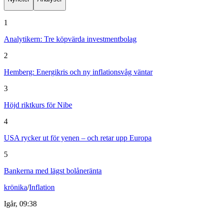
1
Analytikern: Tre köpvärda investmentbolag
2
Hemberg: Energikris och ny inflationsvåg väntar
3
Höjd riktkurs för Nibe
4
USA rycker ut för yenen – och retar upp Europa
5
Bankerna med lägst bolåneränta
krönika
/
Inflation
Igår, 09:38