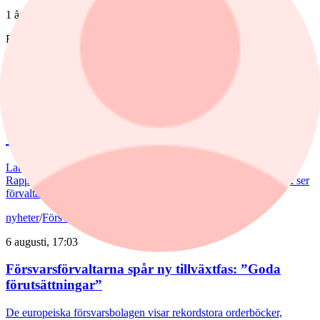
1 år
Fonder
nyheter
,
fonder
/
Aktiefonder
Igår, 15:58
Förvaltaren efter Troax rusning:
"Fortsatt stor potential"
Lancelot Sverige steg 8,6% i juli, mot 2,2% för jämförelseindex.
Rapportvinnarna Mips och Troax bidrog till uppgången. I Troax ser
förvaltaren Erik Bertilsson fortsatt stor potential.
nyheter
/
Försvarsbolag
6 augusti, 17:03
Försvarsförvaltarna spår ny tillväxtfas: ”Goda
förutsättningar”
De europeiska försvarsbolagen visar rekordstora orderböcker,