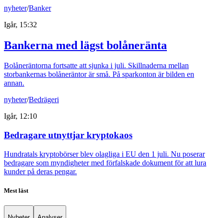
nyheter
/
Banker
Igår, 15:32
Bankerna med lägst bolåneränta
Bolåneräntorna fortsatte att sjunka i juli. Skillnaderna mellan
storbankernas bolåneräntor är små. På sparkonton är bilden en
annan.
nyheter
/
Bedrägeri
Igår, 12:10
Bedragare utnyttjar kryptokaos
Hundratals kryptobörser blev olagliga i EU den 1 juli. Nu poserar
bedragare som myndigheter med förfalskade dokument för att lura
kunder på deras pengar.
Mest läst
Nyheter
Analyser