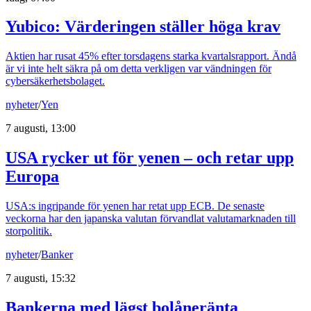
Yubico: Värderingen ställer höga krav
Aktien har rusat 45% efter torsdagens starka kvartalsrapport. Ändå
är vi inte helt säkra på om detta verkligen var vändningen för
cybersäkerhetsbolaget.
nyheter
/
Yen
7 augusti, 13:00
USA rycker ut för yenen – och retar upp
Europa
USA:s ingripande för yenen har retat upp ECB. De senaste
veckorna har den japanska valutan förvandlat valutamarknaden till
storpolitik.
nyheter
/
Banker
7 augusti, 15:32
Bankerna med lägst bolåneränta