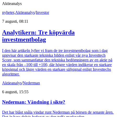
Aktieanalys
nyheter
,
Aktieanalys
/
Investor
7 augusti, 08:11
Analytikern: Tre köpvärda
investmentbolag
I den här artikeln lyfter vi fram de tre investmentbolag som i dag
uppvisar den starkaste tekniska bilden enligt vår nya Investtech
Score, som sammanfattar den tekniska bedömningen av en aktie på
en skala från –100 till +100, där högre värden indikerar en starkare
köpsignal och lägre värden en starkare säljsignal enligt Investtechs
algoritmer.
Aktieanalys
/
Nederman
6 augusti, 15:55
Nederman: Vändning i sikte?
Det har blåst snåla vindar runt Nederman på börsen de senaste åren.
Det är bara delvis befogat av den tuffa marknaden.