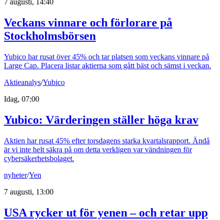
7 augusti, 14:40
Veckans vinnare och förlorare på
Stockholmsbörsen
Yubico har rusat över 45% och tar platsen som veckans vinnare på
Large Cap. Placera listar aktierna som gått bäst och sämst i veckan.
Aktieanalys
/
Yubico
Idag, 07:00
Yubico: Värderingen ställer höga krav
Aktien har rusat 45% efter torsdagens starka kvartalsrapport. Ändå
är vi inte helt säkra på om detta verkligen var vändningen för
cybersäkerhetsbolaget.
nyheter
/
Yen
7 augusti, 13:00
USA rycker ut för yenen – och retar upp