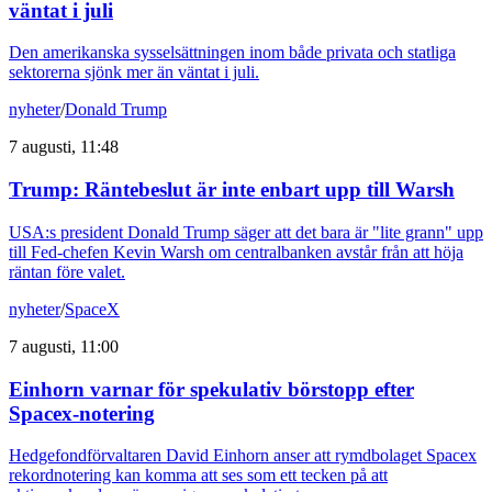
väntat i juli
Den amerikanska sysselsättningen inom både privata och statliga
sektorerna sjönk mer än väntat i juli.
nyheter
/
Donald Trump
7 augusti, 11:48
Trump: Räntebeslut är inte enbart upp till Warsh
USA:s president Donald Trump säger att det bara är "lite grann" upp
till Fed-chefen Kevin Warsh om centralbanken avstår från att höja
räntan före valet.
nyheter
/
SpaceX
7 augusti, 11:00
Einhorn varnar för spekulativ börstopp efter
Spacex-notering
Hedgefondförvaltaren David Einhorn anser att rymdbolaget Spacex
rekordnotering kan komma att ses som ett tecken på att