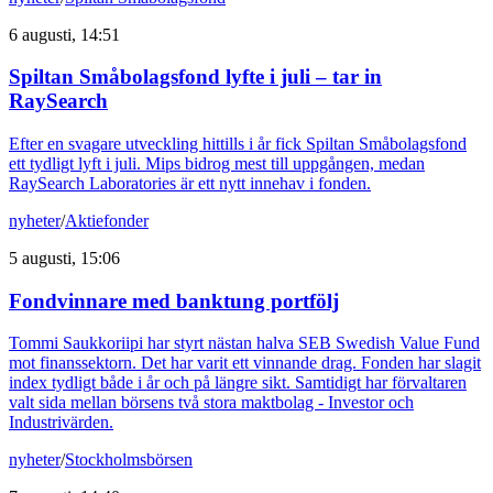
6 augusti, 14:51
Spiltan Småbolagsfond lyfte i juli – tar in
RaySearch
Efter en svagare utveckling hittills i år fick Spiltan Småbolagsfond
ett tydligt lyft i juli. Mips bidrog mest till uppgången, medan
RaySearch Laboratories är ett nytt innehav i fonden.
nyheter
/
Aktiefonder
5 augusti, 15:06
Fondvinnare med banktung portfölj
Tommi Saukkoriipi har styrt nästan halva SEB Swedish Value Fund
mot finanssektorn. Det har varit ett vinnande drag. Fonden har slagit
index tydligt både i år och på längre sikt. Samtidigt har förvaltaren
valt sida mellan börsens två stora maktbolag - Investor och
Industrivärden.
nyheter
/
Stockholmsbörsen