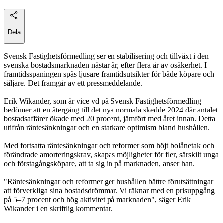
Dela
Svensk Fastighetsförmedling ser en stabilisering och tillväxt i den
svenska bostadsmarknaden nästar år, efter flera år av osäkerhet. I
framtidsspaningen spås ljusare framtidsutsikter för både köpare och
säljare. Det framgår av ett pressmeddelande.
Erik Wikander, som är vice vd på Svensk Fastighetsförmedling
bedömer att en återgång till det nya normala skedde 2024 där antalet
bostadsaffärer ökade med 20 procent, jämfört med året innan. Detta
utifrån räntesänkningar och en starkare optimism bland hushållen.
Med fortsatta räntesänkningar och reformer som höjt bolånetak och
förändrade amorteringskrav, skapas möjligheter för fler, särskilt unga
och förstagångsköpare, att ta sig in på marknaden, anser han.
"Räntesänkningar och reformer ger hushållen bättre förutsättningar
att förverkliga sina bostadsdrömmar. Vi räknar med en prisuppgång
på 5–7 procent och hög aktivitet på marknaden", säger Erik
Wikander i en skriftlig kommentar.