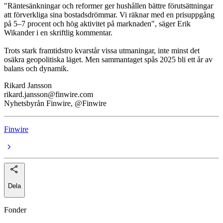
"Räntesänkningar och reformer ger hushållen bättre förutsättningar
att förverkliga sina bostadsdrömmar. Vi räknar med en prisuppgång
på 5–7 procent och hög aktivitet på marknaden", säger Erik
Wikander i en skriftlig kommentar.
Trots stark framtidstro kvarstår vissa utmaningar, inte minst det
osäkra geopolitiska läget. Men sammantaget spås 2025 bli ett år av
balans och dynamik.
Rikard Jansson
rikard.jansson@finwire.com
Nyhetsbyrån Finwire, @Finwire
Finwire
Dela
Fonder