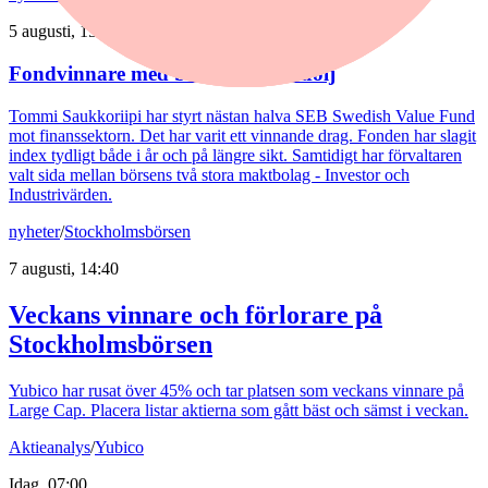
5 augusti, 15:06
Fondvinnare med banktung portfölj
Tommi Saukkoriipi har styrt nästan halva SEB Swedish Value Fund
mot finanssektorn. Det har varit ett vinnande drag. Fonden har slagit
index tydligt både i år och på längre sikt. Samtidigt har förvaltaren
valt sida mellan börsens två stora maktbolag - Investor och
Industrivärden.
nyheter
/
Stockholmsbörsen
7 augusti, 14:40
Veckans vinnare och förlorare på
Stockholmsbörsen
Yubico har rusat över 45% och tar platsen som veckans vinnare på
Large Cap. Placera listar aktierna som gått bäst och sämst i veckan.
Aktieanalys
/
Yubico
Idag, 07:00