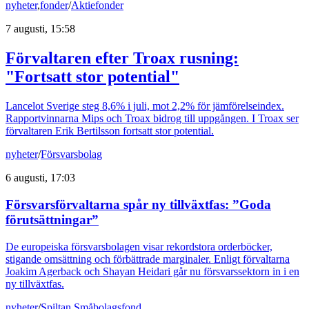
nyheter
,
fonder
/
Aktiefonder
7 augusti, 15:58
Förvaltaren efter Troax rusning:
"Fortsatt stor potential"
Lancelot Sverige steg 8,6% i juli, mot 2,2% för jämförelseindex.
Rapportvinnarna Mips och Troax bidrog till uppgången. I Troax ser
förvaltaren Erik Bertilsson fortsatt stor potential.
nyheter
/
Försvarsbolag
6 augusti, 17:03
Försvarsförvaltarna spår ny tillväxtfas: ”Goda
förutsättningar”
De europeiska försvarsbolagen visar rekordstora orderböcker,
stigande omsättning och förbättrade marginaler. Enligt förvaltarna
Joakim Agerback och Shayan Heidari går nu försvarssektorn in i en
ny tillväxtfas.
nyheter
/
Spiltan Småbolagsfond