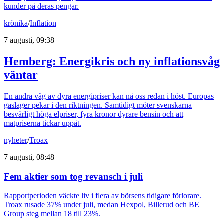
kunder på deras pengar.
krönika
/
Inflation
7 augusti, 09:38
Hemberg: Energikris och ny inflationsvåg
väntar
En andra våg av dyra energipriser kan nå oss redan i höst. Europas
gaslager pekar i den riktningen. Samtidigt möter svenskarna
besvärligt höga elpriser, fyra kronor dyrare bensin och att
matpriserna tickar uppåt.
nyheter
/
Troax
7 augusti, 08:48
Fem aktier som tog revansch i juli
Rapportperioden väckte liv i flera av börsens tidigare förlorare.
Troax rusade 37% under juli, medan Hexpol, Billerud och BE
Group steg mellan 18 till 23%.