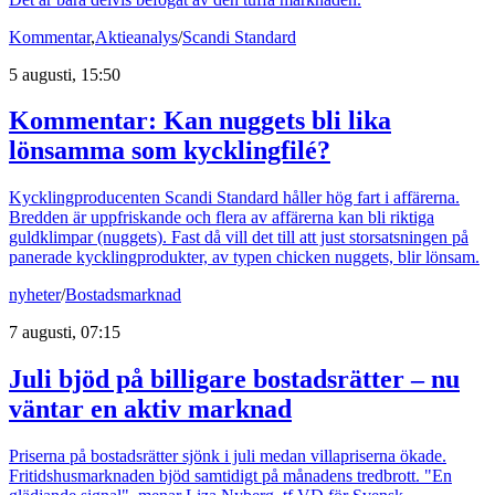
Kommentar
,
Aktieanalys
/
Scandi Standard
5 augusti, 15:50
Kommentar: Kan nuggets bli lika
lönsamma som kycklingfilé?
Kycklingproducenten Scandi Standard håller hög fart i affärerna.
Bredden är uppfriskande och flera av affärerna kan bli riktiga
guldklimpar (nuggets). Fast då vill det till att just storsatsningen på
panerade kycklingprodukter, av typen chicken nuggets, blir lönsam.
nyheter
/
Bostadsmarknad
7 augusti, 07:15
Juli bjöd på billigare bostadsrätter – nu
väntar en aktiv marknad
Priserna på bostadsrätter sjönk i juli medan villapriserna ökade.
Fritidshusmarknaden bjöd samtidigt på månadens tredbrott. "En