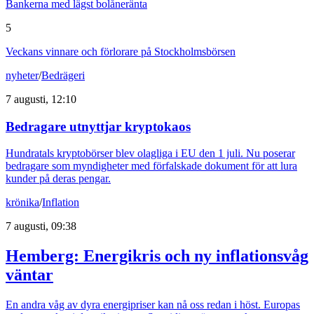
Bankerna med lägst bolåneränta
5
Veckans vinnare och förlorare på Stockholmsbörsen
nyheter
/
Bedrägeri
7 augusti, 12:10
Bedragare utnyttjar kryptokaos
Hundratals kryptobörser blev olagliga i EU den 1 juli. Nu poserar
bedragare som myndigheter med förfalskade dokument för att lura
kunder på deras pengar.
krönika
/
Inflation
7 augusti, 09:38
Hemberg: Energikris och ny inflationsvåg
väntar
En andra våg av dyra energipriser kan nå oss redan i höst. Europas