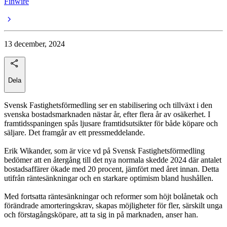
Finwire
13 december, 2024
Dela
Svensk Fastighetsförmedling ser en stabilisering och tillväxt i den
svenska bostadsmarknaden nästar år, efter flera år av osäkerhet. I
framtidsspaningen spås ljusare framtidsutsikter för både köpare och
säljare. Det framgår av ett pressmeddelande.
Erik Wikander, som är vice vd på Svensk Fastighetsförmedling
bedömer att en återgång till det nya normala skedde 2024 där antalet
bostadsaffärer ökade med 20 procent, jämfört med året innan. Detta
utifrån räntesänkningar och en starkare optimism bland hushållen.
Med fortsatta räntesänkningar och reformer som höjt bolånetak och
förändrade amorteringskrav, skapas möjligheter för fler, särskilt unga
och förstagångsköpare, att ta sig in på marknaden, anser han.