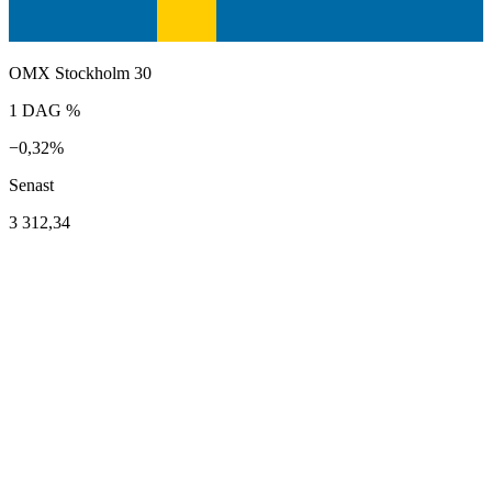
OMX Stockholm 30
1 DAG %
−0,32%
Senast
3 312,34