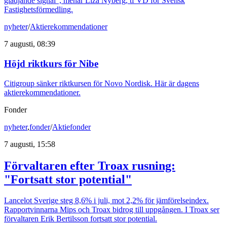
glädjande signal", menar Liza Nyberg, tf VD för Svensk
Fastighetsförmedling.
nyheter
/
Aktierekommendationer
7 augusti, 08:39
Höjd riktkurs för Nibe
Citigroup sänker riktkursen för Novo Nordisk. Här är dagens
aktierekommendationer.
Fonder
nyheter
,
fonder
/
Aktiefonder
7 augusti, 15:58
Förvaltaren efter Troax rusning:
"Fortsatt stor potential"
Lancelot Sverige steg 8,6% i juli, mot 2,2% för jämförelseindex.
Rapportvinnarna Mips och Troax bidrog till uppgången. I Troax ser
förvaltaren Erik Bertilsson fortsatt stor potential.