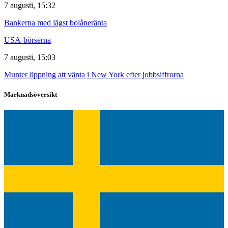
7 augusti, 15:32
Bankerna med lägst bolåneränta
USA-börserna
7 augusti, 15:03
Munter öppning att vänta i New York efter jobbsiffrorna
Marknadsöversikt