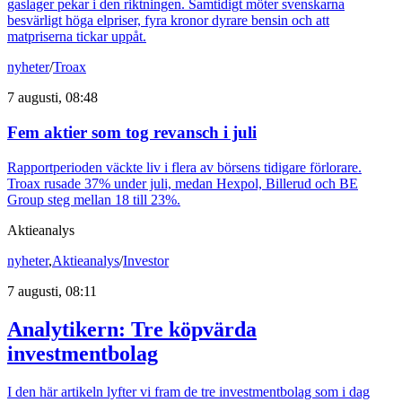
gaslager pekar i den riktningen. Samtidigt möter svenskarna
besvärligt höga elpriser, fyra kronor dyrare bensin och att
matpriserna tickar uppåt.
nyheter
/
Troax
7 augusti, 08:48
Fem aktier som tog revansch i juli
Rapportperioden väckte liv i flera av börsens tidigare förlorare.
Troax rusade 37% under juli, medan Hexpol, Billerud och BE
Group steg mellan 18 till 23%.
Aktieanalys
nyheter
,
Aktieanalys
/
Investor
7 augusti, 08:11
Analytikern: Tre köpvärda
investmentbolag
I den här artikeln lyfter vi fram de tre investmentbolag som i dag