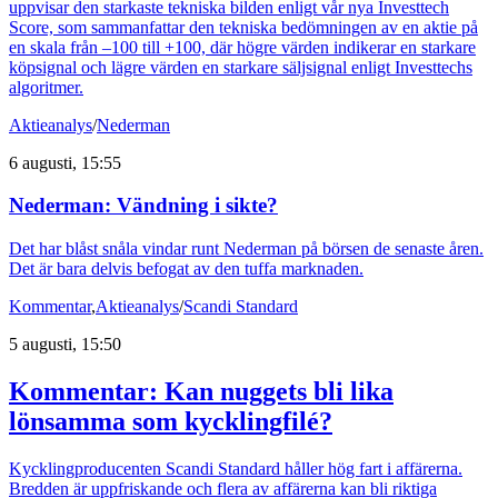
uppvisar den starkaste tekniska bilden enligt vår nya Investtech
Score, som sammanfattar den tekniska bedömningen av en aktie på
en skala från –100 till +100, där högre värden indikerar en starkare
köpsignal och lägre värden en starkare säljsignal enligt Investtechs
algoritmer.
Aktieanalys
/
Nederman
6 augusti, 15:55
Nederman: Vändning i sikte?
Det har blåst snåla vindar runt Nederman på börsen de senaste åren.
Det är bara delvis befogat av den tuffa marknaden.
Kommentar
,
Aktieanalys
/
Scandi Standard
5 augusti, 15:50
Kommentar: Kan nuggets bli lika
lönsamma som kycklingfilé?
Kycklingproducenten Scandi Standard håller hög fart i affärerna.
Bredden är uppfriskande och flera av affärerna kan bli riktiga