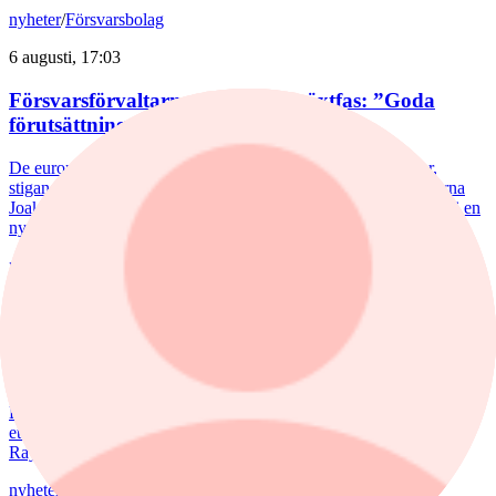
nyheter
/
Försvarsbolag
6 augusti, 17:03
Försvarsförvaltarna spår ny tillväxtfas: ”Goda
förutsättningar”
De europeiska försvarsbolagen visar rekordstora orderböcker,
stigande omsättning och förbättrade marginaler. Enligt förvaltarna
Joakim Agerback och Shayan Heidari går nu försvarssektorn in i en
ny tillväxtfas.
nyheter
/
Spiltan Småbolagsfond
6 augusti, 14:51
Spiltan Småbolagsfond lyfte i juli – tar in
RaySearch
Efter en svagare utveckling hittills i år fick Spiltan Småbolagsfond
ett tydligt lyft i juli. Mips bidrog mest till uppgången, medan
RaySearch Laboratories är ett nytt innehav i fonden.
nyheter
/
Aktiefonder