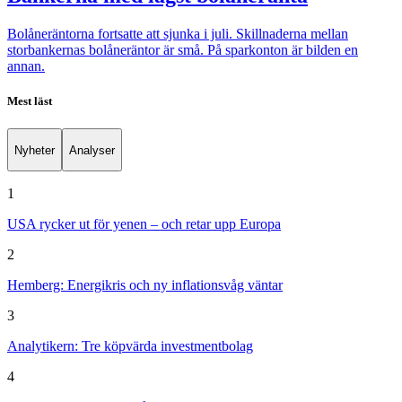
Bolåneräntorna fortsatte att sjunka i juli. Skillnaderna mellan
storbankernas bolåneräntor är små. På sparkonton är bilden en
annan.
Mest läst
Nyheter
Analyser
1
USA rycker ut för yenen – och retar upp Europa
2
Hemberg: Energikris och ny inflationsvåg väntar
3
Analytikern: Tre köpvärda investmentbolag
4