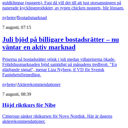
guldklimpar (nuggets). Fast då vill det till att just storsatsningen på
panerade kycklingprodukter, av typen chicken nuggets, blir lönsam.
nyheter
/
Bostadsmarknad
7 augusti, 07:15
Juli bjöd på billigare bostadsrätter – nu
väntar en aktiv marknad
Priserna på bostadsrätter sjönk i juli medan villapriserna ökade.
Fritidshusmarknaden bjöd samtidigt på månadens tredbrott. "En
glädjande signal", menar Liza Nyberg, tf VD för Svensk
Fastighetsförmedling.
nyheter
/
Aktierekommendationer
7 augusti, 08:39
Höjd riktkurs för Nibe
Citigroup sänker riktkursen för Novo Nordisk. Här är dagens
aktierekommendationer.