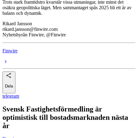
Trots stark framtidstro kvarstår vissa utmaningar, inte minst det
osäkra geopolitiska läget. Men sammantaget spås 2025 bli ett år av
balans och dynamik.
Rikard Jansson
rikard.jansson@finwire.com
Nyhetsbyrån Finwire, @Finwire
Finwire
Dela
telegram
Svensk Fastighetsförmedling är
optimistisk till bostadsmarknaden nästa
år