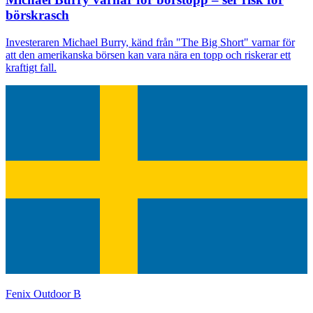
börskrasch
Investeraren Michael Burry, känd från "The Big Short" varnar för
att den amerikanska börsen kan vara nära en topp och riskerar ett
kraftigt fall.
Fenix Outdoor B