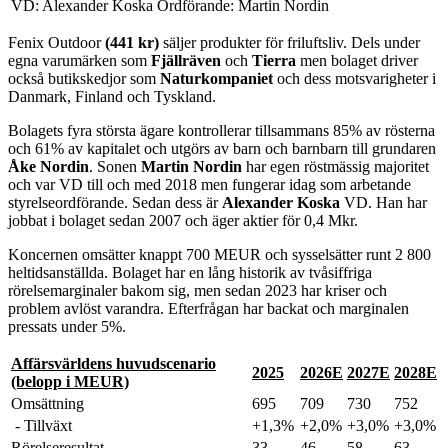
VD: Alexander Koska
Ordförande: Martin Nordin
Fenix Outdoor
(441 kr)
säljer produkter för friluftsliv. Dels under
egna varumärken som
Fjällräven
och
Tierra
men bolaget driver
också butikskedjor som
Naturkompaniet
och dess motsvarigheter i
Danmark, Finland och Tyskland.
Bolagets fyra största ägare kontrollerar tillsammans 85% av rösterna
och 61% av kapitalet och utgörs av barn och barnbarn till grundaren
Åke Nordin
. Sonen
Martin Nordin
har egen röstmässig majoritet
och var VD till och med 2018 men fungerar idag som arbetande
styrelseordförande. Sedan dess är
Alexander Koska
VD. Han har
jobbat i bolaget sedan 2007 och äger aktier för 0,4 Mkr.
Koncernen omsätter knappt 700 MEUR och sysselsätter runt 2 800
heltidsanställda. Bolaget har en lång historik av tvåsiffriga
rörelsemarginaler bakom sig, men sedan 2023 har kriser och
problem avlöst varandra. Efterfrågan har backat och marginalen
pressats under 5%.
Affärsvärldens huvudscenario
2025
2026E
2027E
2028E
(belopp i MEUR)
Omsättning
695
709
730
752
- Tillväxt
+1,3%
+2,0%
+3,0%
+3,0%
Rörelseresultat
33
46
58
63