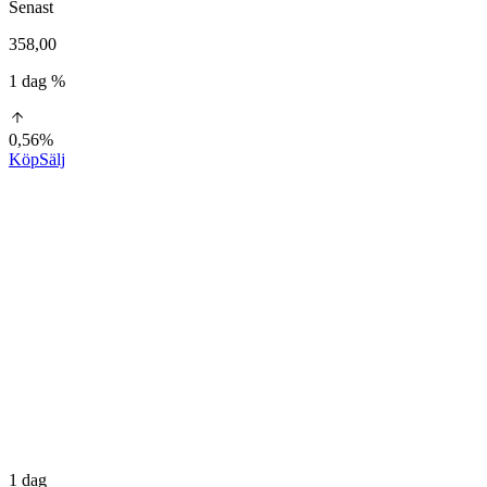
Senast
358,00
1 dag %
0,56%
Köp
Sälj
1 dag