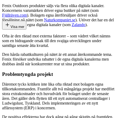
Fenix Outdoors produkter säljs via flera olika digitala kanaler.
Koncernens varumärken driver egna butiker på nätet (som
Fjällräven.com
). Bolagets egna återförsäljare driver också
försäljning på nätet (som
Naturkompaniet.se
). Utöver det har en del
grossistkunder egna digitala kanaler (som
Zalando
).
Visa mer
Ofta är den riktad mot externa faktorer – som vädret vilket nämns
som en bidragande orsak till den svajiga utvecklingen under
samtliga senaste åtta kvartal.
Den hårda rabattkulturen på nätet är ett annat återkommande tema.
Fenix försöker undvika rabatter i de egna digitala kanalerna men
drabbas ändå när konkurrenter rear ut sina produkter.
Problemtyngda projekt
Däremot tycks kritiken inte lika ofta riktad mot bolagets egna
tillkortakommanden. Framför allt två mångåriga projekt har medfört
stora extrakostnader och huvudvärk för bolaget under de senaste
åren. Det gäller dels flytten till ett nytt automatiserat centrallager i
Ludwigslust, Tyskland. Dels implementeringen av ett nytt
affärssystem (ERP) i koncernen.
De positiva effekterna har dock gång på gång skjutits på framtiden.