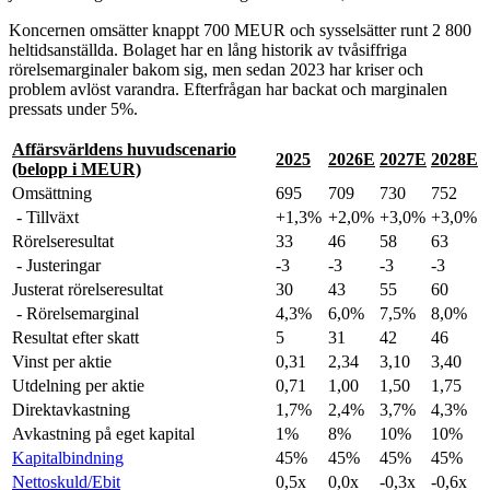
Koncernen omsätter knappt 700 MEUR och sysselsätter runt 2 800
heltidsanställda. Bolaget har en lång historik av tvåsiffriga
rörelsemarginaler bakom sig, men sedan 2023 har kriser och
problem avlöst varandra. Efterfrågan har backat och marginalen
pressats under 5%.
Affärsvärldens huvudscenario
2025
2026E
2027E
2028E
(belopp i MEUR)
Omsättning
695
709
730
752
- Tillväxt
+1,3%
+2,0%
+3,0%
+3,0%
Rörelseresultat
33
46
58
63
- Justeringar
-3
-3
-3
-3
Justerat rörelseresultat
30
43
55
60
- Rörelsemarginal
4,3%
6,0%
7,5%
8,0%
Resultat efter skatt
5
31
42
46
Vinst per aktie
0,31
2,34
3,10
3,40
Utdelning per aktie
0,71
1,00
1,50
1,75
Direktavkastning
1,7%
2,4%
3,7%
4,3%
Avkastning på eget kapital
1%
8%
10%
10%
Kapitalbindning
45%
45%
45%
45%
Nettoskuld/Ebit
0,5x
0,0x
-0,3x
-0,6x