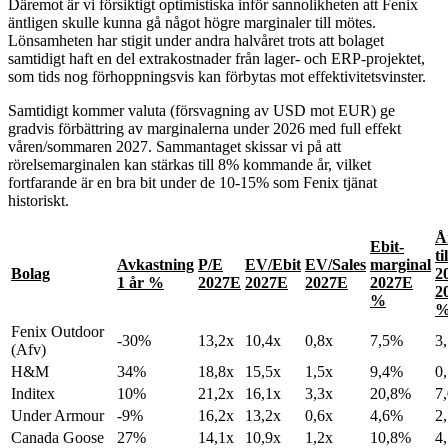
Däremot är vi försiktigt optimistiska inför sannolikheten att Fenix
äntligen skulle kunna gå något högre marginaler till mötes.
Lönsamheten har stigit under andra halvåret trots att bolaget
samtidigt haft en del extrakostnader från lager- och ERP-projektet,
som tids nog förhoppningsvis kan förbytas mot effektivitetsvinster.
Samtidigt kommer valuta (försvagning av USD mot EUR) ge
gradvis förbättring av marginalerna under 2026 med full effekt
våren/sommaren 2027. Sammantaget skissar vi på att
rörelsemarginalen kan stärkas till 8% kommande år, vilket
fortfarande är en bra bit under de 10-15% som Fenix tjänat
historiskt.
Å
Ebit-
ti
Avkastning
P/E
EV/Ebit
EV/Sales
marginal
Bolag
2
1 år %
2027E
2027E
2027E
2027E
2
%
Fenix Outdoor
-30%
13,2x
10,4x
0,8x
7,5%
3
(Afv)
H&M
34%
18,8x
15,5x
1,5x
9,4%
0
Inditex
10%
21,2x
16,1x
3,3x
20,8%
7
Under Armour
-9%
16,2x
13,2x
0,6x
4,6%
2
Canada Goose
27%
14,1x
10,9x
1,2x
10,8%
4