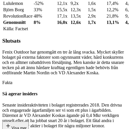
Lululemon
-52%
12,1x
9,2x
1,6x
17,4%
4
Björn Borg
33%
15,5x
12,3x
1,5x
12,2%
6
RevolutionRace
48%
17,1x
13,5x
2,9x
21,8%
9
Genomsnitt
8%
16,0x
12,6x
1,7x
13,1%
4
Källa: Factset
Slutsats
Fenix Outdoor har genomgått en tre år lång svacka. Mycket skyller
bolaget på externa faktorer som ogynnsamt väder, hård konkurrens
och en alltmer rabattdriven försäljning. Men kanske är detta snarare
tecken på att ännu hårdare krafttag egentligen hade behövts från
ordförande Martin Nordin och VD Alexander Koska.
Fakta
Så agerar insiders
Senaste insideraktiviteten i bolaget registrerades 2018. Den drivna
och engagerade ägarfamiljen ser vi som ett plus i ägarbilden.
Däremot är VD Alexander Koskas ägande på 0,4 Mkr verkligen
uruselt efter att ha jobbat snart 20 år i bolaget. Ett fåtal andra i
ledningen äger aktier i bolaget för några miljoner kronor.
Visa mer