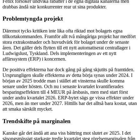
Fenix försöker undvika rabatter i de egna digitala kanalerna men
drabbas ändå när konkurrenter rear ut sina produkter.
Problemtyngda projekt
Däremot tycks kritiken inte lika ofta riktad mot bolagets egna
tillkortakommanden. Framför allt två mångåriga projekt har medfört
stora extrakostnader och huvudvärk för bolaget under de senaste
åren. Det gäller dels flytten till ett nytt automatiserat centrallager i
Ludwigslust, Tyskland. Dels implementeringen av ett nytt
affärssystem (ERP) i koncernen.
De positiva effekterna har dock gång på gång skjutits på framtiden.
Ursprungligen skulle effekterna av detta börja synas under 2024. I
början av 2025 trodde man i stället att vinsterna skulle komma
senare under hösten. Och nu i senaste kvartalet kvantifierades
besparingseffekten till 4 MEUR på årsbasis, men med start först
under andra kvartalet 2026. ERP-bytet sägs ge vissa effekter under
2026, men än mer under 2027. Hittills har det alltså bara kostat, utan
att smaka särskilt mycket.
Trendskifte på marginalen
Kanske går det ändå att ana viss bättring mot slutet av 2025. I det
säsongsmässigt starkaste tredje kvartalet steg rörelsemarginalen från