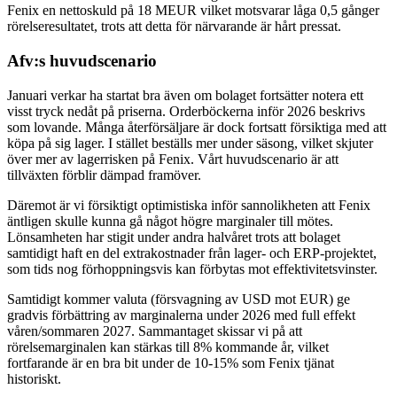
Fenix en nettoskuld på 18 MEUR vilket motsvarar låga 0,5 gånger
rörelseresultatet, trots att detta för närvarande är hårt pressat.
Afv:s huvudscenario
Januari verkar ha startat bra även om bolaget fortsätter notera ett
visst tryck nedåt på priserna. Orderböckerna inför 2026 beskrivs
som lovande. Många återförsäljare är dock fortsatt försiktiga med att
köpa på sig lager. I stället beställs mer under säsong, vilket skjuter
över mer av lagerrisken på Fenix. Vårt huvudscenario är att
tillväxten förblir dämpad framöver.
Däremot är vi försiktigt optimistiska inför sannolikheten att Fenix
äntligen skulle kunna gå något högre marginaler till mötes.
Lönsamheten har stigit under andra halvåret trots att bolaget
samtidigt haft en del extrakostnader från lager- och ERP-projektet,
som tids nog förhoppningsvis kan förbytas mot effektivitetsvinster.
Samtidigt kommer valuta (försvagning av USD mot EUR) ge
gradvis förbättring av marginalerna under 2026 med full effekt
våren/sommaren 2027. Sammantaget skissar vi på att
rörelsemarginalen kan stärkas till 8% kommande år, vilket
fortfarande är en bra bit under de 10-15% som Fenix tjänat
historiskt.