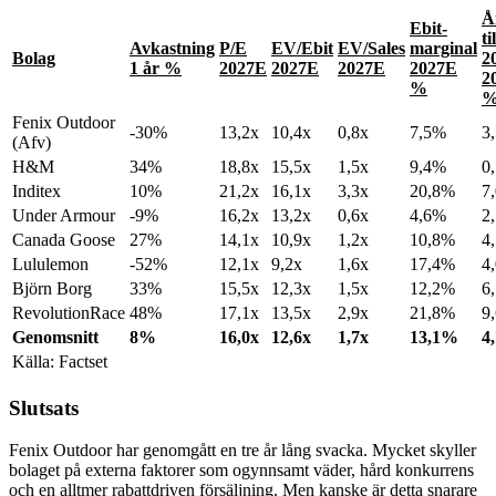
Å
Ebit-
ti
Avkastning
P/E
EV/Ebit
EV/Sales
marginal
Bolag
2
1 år %
2027E
2027E
2027E
2027E
2
%
Fenix Outdoor
-30%
13,2x
10,4x
0,8x
7,5%
3
(Afv)
H&M
34%
18,8x
15,5x
1,5x
9,4%
0
Inditex
10%
21,2x
16,1x
3,3x
20,8%
7
Under Armour
-9%
16,2x
13,2x
0,6x
4,6%
2
Canada Goose
27%
14,1x
10,9x
1,2x
10,8%
4
Lululemon
-52%
12,1x
9,2x
1,6x
17,4%
4
Björn Borg
33%
15,5x
12,3x
1,5x
12,2%
6
RevolutionRace
48%
17,1x
13,5x
2,9x
21,8%
9
Genomsnitt
8%
16,0x
12,6x
1,7x
13,1%
4
Källa: Factset
Slutsats
Fenix Outdoor har genomgått en tre år lång svacka. Mycket skyller
bolaget på externa faktorer som ogynnsamt väder, hård konkurrens
och en alltmer rabattdriven försäljning. Men kanske är detta snarare