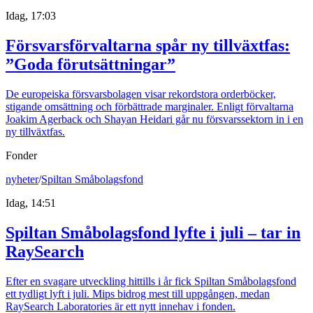
Idag, 17:03
Försvarsförvaltarna spår ny tillväxtfas:
”Goda förutsättningar”
De europeiska försvarsbolagen visar rekordstora orderböcker,
stigande omsättning och förbättrade marginaler. Enligt förvaltarna
Joakim Agerback och Shayan Heidari går nu försvarssektorn in i en
ny tillväxtfas.
Fonder
nyheter
/
Spiltan Småbolagsfond
Idag, 14:51
Spiltan Småbolagsfond lyfte i juli – tar in
RaySearch
Efter en svagare utveckling hittills i år fick Spiltan Småbolagsfond
ett tydligt lyft i juli. Mips bidrog mest till uppgången, medan
RaySearch Laboratories är ett nytt innehav i fonden.