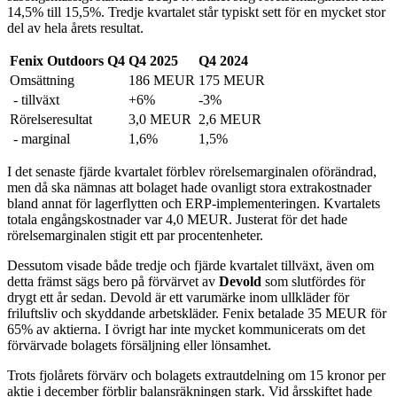
14,5% till 15,5%. Tredje kvartalet står typiskt sett för en mycket stor
del av hela årets resultat.
Fenix Outdoors Q4
Q4 2025
Q4 2024
Omsättning
186 MEUR
175 MEUR
- tillväxt
+6%
-3%
Rörelseresultat
3,0 MEUR
2,6 MEUR
- marginal
1,6%
1,5%
I det senaste fjärde kvartalet förblev rörelsemarginalen oförändrad,
men då ska nämnas att bolaget hade ovanligt stora extrakostnader
bland annat för lagerflytten och ERP-implementeringen. Kvartalets
totala engångskostnader var 4,0 MEUR. Justerat för det hade
rörelsemarginalen stigit ett par procentenheter.
Dessutom visade både tredje och fjärde kvartalet tillväxt, även om
detta främst sägs bero på förvärvet av
Devold
som slutfördes för
drygt ett år sedan. Devold är ett varumärke inom ullkläder för
friluftsliv och skyddande arbetskläder. Fenix betalade 35 MEUR för
65% av aktierna. I övrigt har inte mycket kommunicerats om det
förvärvade bolagets försäljning eller lönsamhet.
Trots fjolårets förvärv och bolagets extrautdelning om 15 kronor per
aktie i december förblir balansräkningen stark. Vid årsskiftet hade