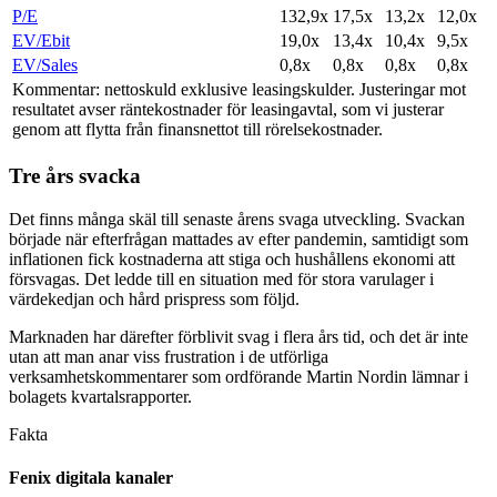
P/E
132,9x
17,5x
13,2x
12,0x
EV/Ebit
19,0x
13,4x
10,4x
9,5x
EV/Sales
0,8x
0,8x
0,8x
0,8x
Kommentar: nettoskuld exklusive leasingskulder. Justeringar mot
resultatet avser räntekostnader för leasingavtal, som vi justerar
genom att flytta från finansnettot till rörelsekostnader.
Tre års svacka
Det finns många skäl till senaste årens svaga utveckling. Svackan
började när efterfrågan mattades av efter pandemin, samtidigt som
inflationen fick kostnaderna att stiga och hushållens ekonomi att
försvagas. Det ledde till en situation med för stora varulager i
värdekedjan och hård prispress som följd.
Marknaden har därefter förblivit svag i flera års tid, och det är inte
utan att man anar viss frustration i de utförliga
verksamhetskommentarer som ordförande Martin Nordin lämnar i
bolagets kvartalsrapporter.
Fakta
Fenix digitala kanaler