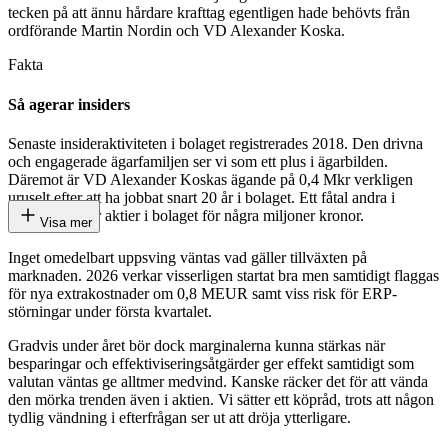
tecken på att ännu hårdare krafttag egentligen hade behövts från
ordförande Martin Nordin och VD Alexander Koska.
Fakta
Så agerar insiders
Senaste insideraktiviteten i bolaget registrerades 2018. Den drivna
och engagerade ägarfamiljen ser vi som ett plus i ägarbilden.
Däremot är VD Alexander Koskas ägande på 0,4 Mkr verkligen
uruselt efter att ha jobbat snart 20 år i bolaget. Ett fåtal andra i
ledningen äger aktier i bolaget för några miljoner kronor.
Visa mer
Inget omedelbart uppsving väntas vad gäller tillväxten på
marknaden. 2026 verkar visserligen startat bra men samtidigt flaggas
för nya extrakostnader om 0,8 MEUR samt viss risk för ERP-
störningar under första kvartalet.
Gradvis under året bör dock marginalerna kunna stärkas när
besparingar och effektiviseringsåtgärder ger effekt samtidigt som
valutan väntas ge alltmer medvind. Kanske räcker det för att vända
den mörka trenden även i aktien. Vi sätter ett köpråd, trots att någon
tydlig vändning i efterfrågan ser ut att dröja ytterligare.