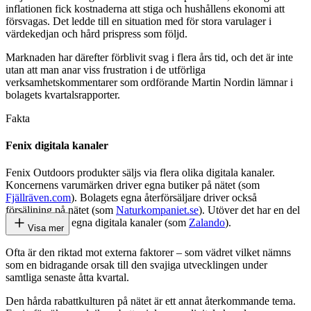
inflationen fick kostnaderna att stiga och hushållens ekonomi att
försvagas. Det ledde till en situation med för stora varulager i
värdekedjan och hård prispress som följd.
Marknaden har därefter förblivit svag i flera års tid, och det är inte
utan att man anar viss frustration i de utförliga
verksamhetskommentarer som ordförande Martin Nordin lämnar i
bolagets kvartalsrapporter.
Fakta
Fenix digitala kanaler
Fenix Outdoors produkter säljs via flera olika digitala kanaler.
Koncernens varumärken driver egna butiker på nätet (som
Fjällräven.com
). Bolagets egna återförsäljare driver också
försäljning på nätet (som
Naturkompaniet.se
). Utöver det har en del
grossistkunder egna digitala kanaler (som
Zalando
).
Visa mer
Ofta är den riktad mot externa faktorer – som vädret vilket nämns
som en bidragande orsak till den svajiga utvecklingen under
samtliga senaste åtta kvartal.
Den hårda rabattkulturen på nätet är ett annat återkommande tema.