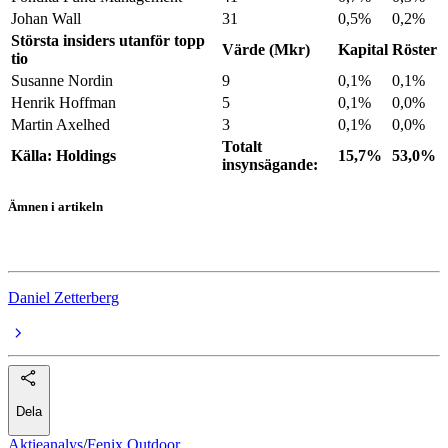
Johan Wall
31
0,5%
0,2%
Största insiders utanför topp
Värde (Mkr)
Kapital
Röster
tio
Susanne Nordin
9
0,1%
0,1%
Henrik Hoffman
5
0,1%
0,0%
Martin Axelhed
3
0,1%
0,0%
Totalt
Källa: Holdings
15,7%
53,0%
insynsägande:
Ämnen i artikeln
Fenix Outdoor
Daniel Zetterberg
Dela
Aktieanalys
/
Fenix Outdoor