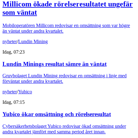
Millicom ökade rörelseresultatet ungefär
som väntat
Mobiloperatören Millicom redovisar en omsättning som var högre
än väntat under andra kvartalet.
nyheter
/
Lundin Mining
Idag, 07:23
Lundin Minings resultat sämre än väntat
Gruvbolaget Lundin Mining redovisar en omsättning i linje med
förväntat under andra kvartalet.
nyheter
/
Yubico
Idag, 07:15
Yubico ökar omsättning och rörelseresultat
Cybersäkerhetsbolaget Yubico redovisar ökad omsättning under
andra kvartalet jämfört med samma period året innan.