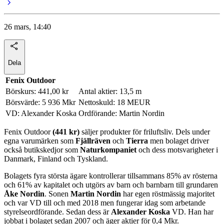
26 mars, 14:40
Dela
Fenix Outdoor
Börskurs: 441,00 kr
Antal aktier: 13,5 m
Börsvärde: 5 936 Mkr
Nettoskuld: 18 MEUR
VD: Alexander Koska
Ordförande: Martin Nordin
Fenix Outdoor
(441 kr)
säljer produkter för friluftsliv. Dels under
egna varumärken som
Fjällräven
och
Tierra
men bolaget driver
också butikskedjor som
Naturkompaniet
och dess motsvarigheter i
Danmark, Finland och Tyskland.
Bolagets fyra största ägare kontrollerar tillsammans 85% av rösterna
och 61% av kapitalet och utgörs av barn och barnbarn till grundaren
Åke Nordin
. Sonen
Martin Nordin
har egen röstmässig majoritet
och var VD till och med 2018 men fungerar idag som arbetande
styrelseordförande. Sedan dess är
Alexander Koska
VD. Han har
jobbat i bolaget sedan 2007 och äger aktier för 0,4 Mkr.