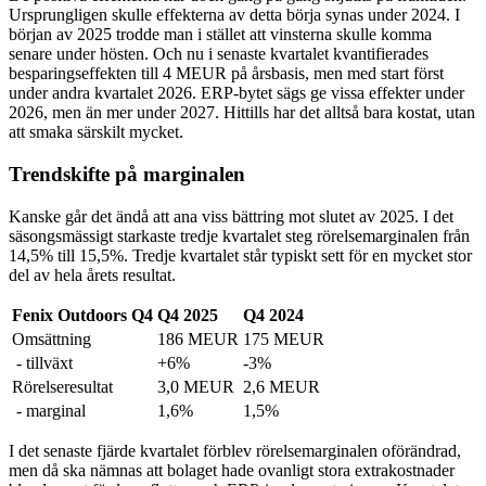
Ursprungligen skulle effekterna av detta börja synas under 2024. I
början av 2025 trodde man i stället att vinsterna skulle komma
senare under hösten. Och nu i senaste kvartalet kvantifierades
besparingseffekten till 4 MEUR på årsbasis, men med start först
under andra kvartalet 2026. ERP-bytet sägs ge vissa effekter under
2026, men än mer under 2027. Hittills har det alltså bara kostat, utan
att smaka särskilt mycket.
Trendskifte på marginalen
Kanske går det ändå att ana viss bättring mot slutet av 2025. I det
säsongsmässigt starkaste tredje kvartalet steg rörelsemarginalen från
14,5% till 15,5%. Tredje kvartalet står typiskt sett för en mycket stor
del av hela årets resultat.
Fenix Outdoors Q4
Q4 2025
Q4 2024
Omsättning
186 MEUR
175 MEUR
- tillväxt
+6%
-3%
Rörelseresultat
3,0 MEUR
2,6 MEUR
- marginal
1,6%
1,5%
I det senaste fjärde kvartalet förblev rörelsemarginalen oförändrad,
men då ska nämnas att bolaget hade ovanligt stora extrakostnader