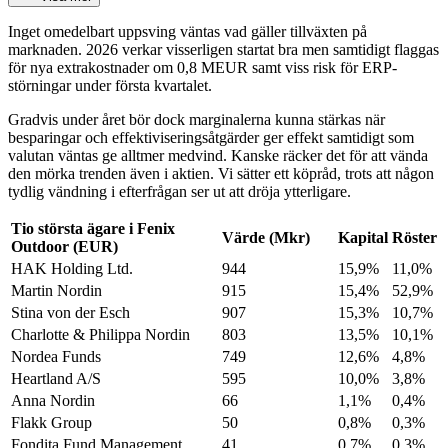
Inget omedelbart uppsving väntas vad gäller tillväxten på
marknaden. 2026 verkar visserligen startat bra men samtidigt flaggas
för nya extrakostnader om 0,8 MEUR samt viss risk för ERP-
störningar under första kvartalet.
Gradvis under året bör dock marginalerna kunna stärkas när
besparingar och effektiviseringsåtgärder ger effekt samtidigt som
valutan väntas ge alltmer medvind. Kanske räcker det för att vända
den mörka trenden även i aktien. Vi sätter ett köpråd, trots att någon
tydlig vändning i efterfrågan ser ut att dröja ytterligare.
Tio största ägare i Fenix
Värde (Mkr)
Kapital
Röster
Outdoor (EUR)
HAK Holding Ltd.
944
15,9%
11,0%
Martin Nordin
915
15,4%
52,9%
Stina von der Esch
907
15,3%
10,7%
Charlotte & Philippa Nordin
803
13,5%
10,1%
Nordea Funds
749
12,6%
4,8%
Heartland A/S
595
10,0%
3,8%
Anna Nordin
66
1,1%
0,4%
Flakk Group
50
0,8%
0,3%
Fondita Fund Management
41
0,7%
0,3%