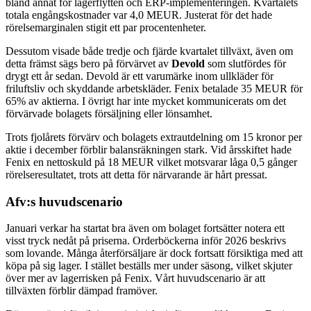
bland annat för lagerflytten och ERP-implementeringen. Kvartalets
totala engångskostnader var 4,0 MEUR. Justerat för det hade
rörelsemarginalen stigit ett par procentenheter.
Dessutom visade både tredje och fjärde kvartalet tillväxt, även om
detta främst sägs bero på förvärvet av
Devold
som slutfördes för
drygt ett år sedan. Devold är ett varumärke inom ullkläder för
friluftsliv och skyddande arbetskläder. Fenix betalade 35 MEUR för
65% av aktierna. I övrigt har inte mycket kommunicerats om det
förvärvade bolagets försäljning eller lönsamhet.
Trots fjolårets förvärv och bolagets extrautdelning om 15 kronor per
aktie i december förblir balansräkningen stark. Vid årsskiftet hade
Fenix en nettoskuld på 18 MEUR vilket motsvarar låga 0,5 gånger
rörelseresultatet, trots att detta för närvarande är hårt pressat.
Afv:s huvudscenario
Januari verkar ha startat bra även om bolaget fortsätter notera ett
visst tryck nedåt på priserna. Orderböckerna inför 2026 beskrivs
som lovande. Många återförsäljare är dock fortsatt försiktiga med att
köpa på sig lager. I stället beställs mer under säsong, vilket skjuter
över mer av lagerrisken på Fenix. Vårt huvudscenario är att
tillväxten förblir dämpad framöver.