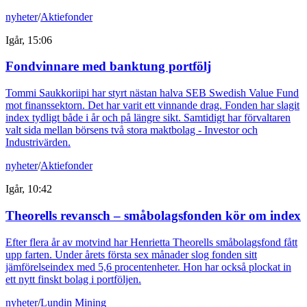
nyheter
/
Aktiefonder
Igår, 15:06
Fondvinnare med banktung portfölj
Tommi Saukkoriipi har styrt nästan halva SEB Swedish Value Fund
mot finanssektorn. Det har varit ett vinnande drag. Fonden har slagit
index tydligt både i år och på längre sikt. Samtidigt har förvaltaren
valt sida mellan börsens två stora maktbolag - Investor och
Industrivärden.
nyheter
/
Aktiefonder
Igår, 10:42
Theorells revansch – småbolagsfonden kör om index
Efter flera år av motvind har Henrietta Theorells småbolagsfond fått
upp farten. Under årets första sex månader slog fonden sitt
jämförelseindex med 5,6 procentenheter. Hon har också plockat in
ett nytt finskt bolag i portföljen.
nyheter
/
Lundin Mining