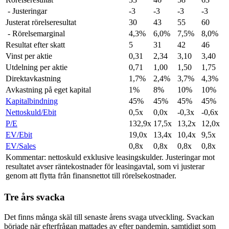
- Justeringar
-3
-3
-3
-3
Justerat rörelseresultat
30
43
55
60
- Rörelsemarginal
4,3%
6,0%
7,5%
8,0%
Resultat efter skatt
5
31
42
46
Vinst per aktie
0,31
2,34
3,10
3,40
Utdelning per aktie
0,71
1,00
1,50
1,75
Direktavkastning
1,7%
2,4%
3,7%
4,3%
Avkastning på eget kapital
1%
8%
10%
10%
Kapitalbindning
45%
45%
45%
45%
Nettoskuld/Ebit
0,5x
0,0x
-0,3x
-0,6x
P/E
132,9x
17,5x
13,2x
12,0x
EV/Ebit
19,0x
13,4x
10,4x
9,5x
EV/Sales
0,8x
0,8x
0,8x
0,8x
Kommentar: nettoskuld exklusive leasingskulder. Justeringar mot
resultatet avser räntekostnader för leasingavtal, som vi justerar
genom att flytta från finansnettot till rörelsekostnader.
Tre års svacka
Det finns många skäl till senaste årens svaga utveckling. Svackan
började när efterfrågan mattades av efter pandemin, samtidigt som