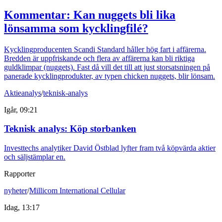
Kommentar: Kan nuggets bli lika
lönsamma som kycklingfilé?
Kycklingproducenten Scandi Standard håller hög fart i affärerna.
Bredden är uppfriskande och flera av affärerna kan bli riktiga
guldklimpar (nuggets). Fast då vill det till att just storsatsningen på
panerade kycklingprodukter, av typen chicken nuggets, blir lönsam.
Aktieanalys
/
teknisk-analys
Igår, 09:21
Teknisk analys: Köp storbanken
Investtechs analytiker David Östblad lyfter fram två köpvärda aktier
och säljstämplar en.
Rapporter
nyheter
/
Millicom International Cellular
Idag, 13:17