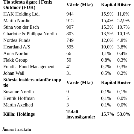
Tio största ägare i Fenix
Värde (Mkr)
Kapital
Röster
Outdoor (EUR)
HAK Holding Ltd.
944
15,9%
11,0%
Martin Nordin
915
15,4%
52,9%
Stina von der Esch
907
15,3%
10,7%
Charlotte & Philippa Nordin
803
13,5%
10,1%
Nordea Funds
749
12,6%
4,8%
Heartland A/S
595
10,0%
3,8%
Anna Nordin
66
1,1%
0,4%
Flakk Group
50
0,8%
0,3%
Fondita Fund Management
41
0,7%
0,3%
Johan Wall
31
0,5%
0,2%
Största insiders utanför topp
Värde (Mkr)
Kapital
Röster
tio
Susanne Nordin
9
0,1%
0,1%
Henrik Hoffman
5
0,1%
0,0%
Martin Axelhed
3
0,1%
0,0%
Totalt
Källa: Holdings
15,7%
53,0%
insynsägande:
Ämnen i artikeln