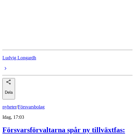
aktier
Addtech
Lagercrantz
Idun Industrier
Ludvig Longardh
Dela
nyheter
/
Försvarsbolag
Idag, 17:03
Försvarsförvaltarna spår ny tillväxtfas: