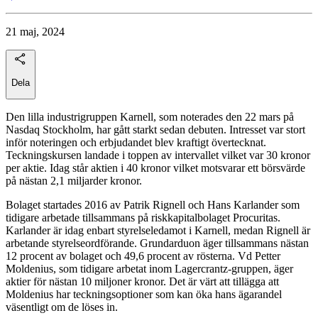
21 maj, 2024
Dela
Den lilla industrigruppen Karnell, som noterades den 22 mars på
Nasdaq Stockholm, har gått starkt sedan debuten. Intresset var stort
inför noteringen och erbjudandet blev kraftigt övertecknat.
Teckningskursen landade i toppen av intervallet vilket var 30 kronor
per aktie. Idag står aktien i 40 kronor vilket motsvarar ett börsvärde
på nästan 2,1 miljarder kronor.
Bolaget startades 2016 av Patrik Rignell och Hans Karlander som
tidigare arbetade tillsammans på riskkapitalbolaget Procuritas.
Karlander är idag enbart styrelseledamot i Karnell, medan Rignell är
arbetande styrelseordförande. Grundarduon äger tillsammans nästan
12 procent av bolaget och 49,6 procent av rösterna. Vd Petter
Moldenius, som tidigare arbetat inom Lagercrantz-gruppen, äger
aktier för nästan 10 miljoner kronor. Det är värt att tillägga att
Moldenius har teckningsoptioner som kan öka hans ägarandel
väsentligt om de löses in.