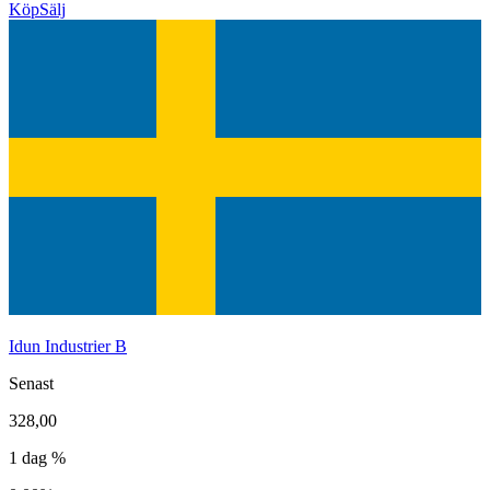
Köp
Sälj
Idun Industrier B
Senast
328,00
1 dag %