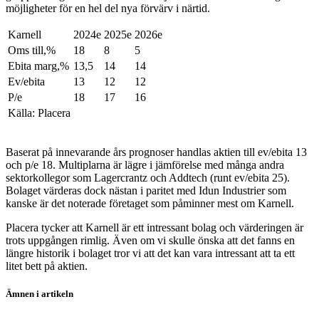
möjligheter för en hel del nya förvärv i närtid.
Karnell
2024e
2025e
2026e
Oms till,%
18
8
5
Ebita marg,%
13,5
14
14
Ev/ebita
13
12
12
P/e
18
17
16
Källa: Placera
Baserat på innevarande års prognoser handlas aktien till ev/ebita 13
och p/e 18. Multiplarna är lägre i jämförelse med många andra
sektorkollegor som Lagercrantz och Addtech (runt ev/ebita 25).
Bolaget värderas dock nästan i paritet med Idun Industrier som
kanske är det noterade företaget som påminner mest om Karnell.
Placera tycker att Karnell är ett intressant bolag och värderingen är
trots uppgången rimlig. Även om vi skulle önska att det fanns en
längre historik i bolaget tror vi att det kan vara intressant att ta ett
litet bett på aktien.
Ämnen i artikeln
aktieanalys