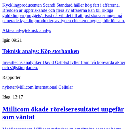
Kycklingproducenten Scandi Standard håller hög fart i affärerna.
Bredden är uppfriskande och flera av affärerna kan bli riktiga
guldklimpar (nuggets). Fast då vill det till att just storsatsningen på
panerade kycklingprodukter, av typen chicken nuggets, blir lönsam.
Aktieanalys
/
teknisk-analys
Igår, 09:21
Teknisk analys: Köp storbanken
Investtechs analytiker David Östblad lyfter fram två köpvärda aktier
och säljstämplar en.
Rapporter
nyheter
/
Millicom International Cellular
Idag, 13:17
Millicom ökade rörelseresultatet ungefär
som väntat