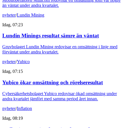
Mobiloperatören Millicom redovisar en omsättning som var högre
än väntat under andra kvartalet.
nyheter
/
Lundin Mining
Idag, 07:23
Lundin Minings resultat sämre än väntat
Gruvbolaget Lundin Mining redovisar en omsättning i linje med
förväntat under andra kvartalet.
nyheter
/
Yubico
Idag, 07:15
Yubico ökar omsättning och rörelseresultat
Cybersäkerhetsbolaget Yubico redovisar ökad omsättning under
andra kvartalet jämfört med samma period året innan.
nyheter
/
Inflation
Idag, 08:19