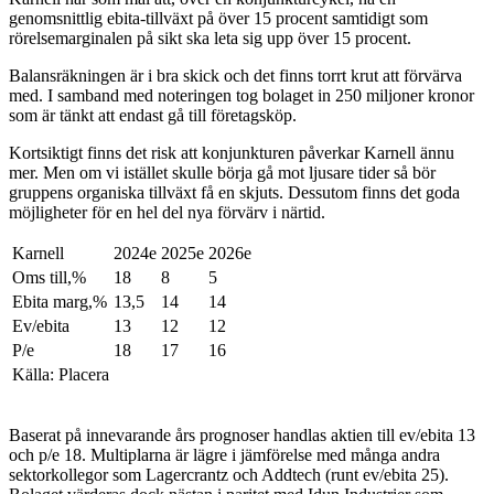
genomsnittlig ebita-tillväxt på över 15 procent samtidigt som
rörelsemarginalen på sikt ska leta sig upp över 15 procent.
Balansräkningen är i bra skick och det finns torrt krut att förvärva
med. I samband med noteringen tog bolaget in 250 miljoner kronor
som är tänkt att endast gå till företagsköp.
Kortsiktigt finns det risk att konjunkturen påverkar Karnell ännu
mer. Men om vi istället skulle börja gå mot ljusare tider så bör
gruppens organiska tillväxt få en skjuts. Dessutom finns det goda
möjligheter för en hel del nya förvärv i närtid.
Karnell
2024e
2025e
2026e
Oms till,%
18
8
5
Ebita marg,%
13,5
14
14
Ev/ebita
13
12
12
P/e
18
17
16
Källa: Placera
Baserat på innevarande års prognoser handlas aktien till ev/ebita 13
och p/e 18. Multiplarna är lägre i jämförelse med många andra
sektorkollegor som Lagercrantz och Addtech (runt ev/ebita 25).