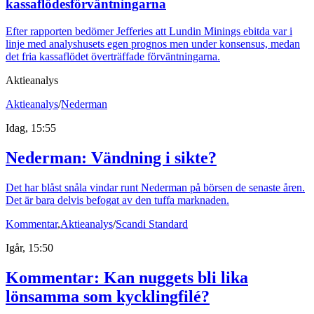
kassaflödesförväntningarna
Efter rapporten bedömer Jefferies att Lundin Minings ebitda var i
linje med analyshusets egen prognos men under konsensus, medan
det fria kassaflödet överträffade förväntningarna.
Aktieanalys
Aktieanalys
/
Nederman
Idag, 15:55
Nederman: Vändning i sikte?
Det har blåst snåla vindar runt Nederman på börsen de senaste åren.
Det är bara delvis befogat av den tuffa marknaden.
Kommentar
,
Aktieanalys
/
Scandi Standard
Igår, 15:50
Kommentar: Kan nuggets bli lika
lönsamma som kycklingfilé?