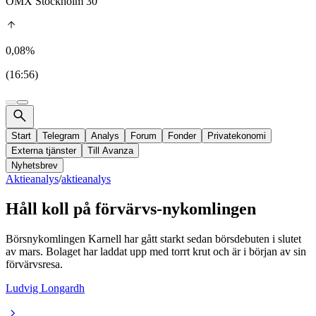
OMX Stockholm 30
0,08%
(16:56)
Start
Telegram
Analys
Forum
Fonder
Privatekonomi
Externa tjänster
Till Avanza
Nyhetsbrev
Aktieanalys
/
aktieanalys
Håll koll på förvärvs-nykomlingen
Börsnykomlingen Karnell har gått starkt sedan börsdebuten i slutet
av mars. Bolaget har laddat upp med torrt krut och är i början av sin
förvärvsresa.
Ludvig Longardh