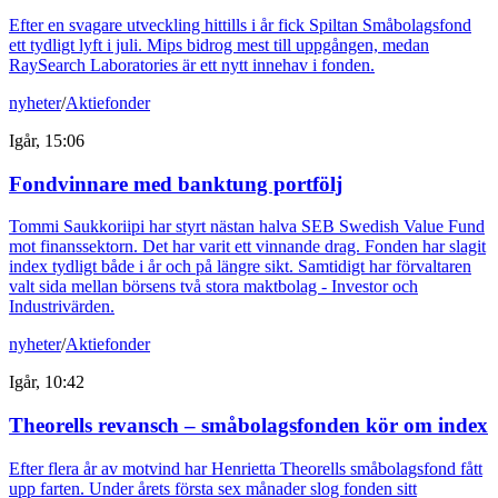
Efter en svagare utveckling hittills i år fick Spiltan Småbolagsfond
ett tydligt lyft i juli. Mips bidrog mest till uppgången, medan
RaySearch Laboratories är ett nytt innehav i fonden.
nyheter
/
Aktiefonder
Igår, 15:06
Fondvinnare med banktung portfölj
Tommi Saukkoriipi har styrt nästan halva SEB Swedish Value Fund
mot finanssektorn. Det har varit ett vinnande drag. Fonden har slagit
index tydligt både i år och på längre sikt. Samtidigt har förvaltaren
valt sida mellan börsens två stora maktbolag - Investor och
Industrivärden.
nyheter
/
Aktiefonder
Igår, 10:42
Theorells revansch – småbolagsfonden kör om index
Efter flera år av motvind har Henrietta Theorells småbolagsfond fått
upp farten. Under årets första sex månader slog fonden sitt