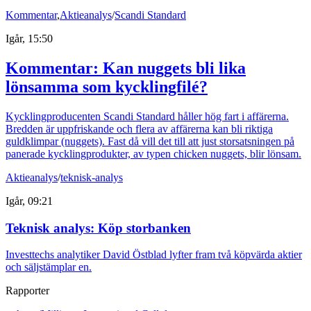
Kommentar
,
Aktieanalys
/
Scandi Standard
Igår, 15:50
Kommentar: Kan nuggets bli lika
lönsamma som kycklingfilé?
Kycklingproducenten Scandi Standard håller hög fart i affärerna.
Bredden är uppfriskande och flera av affärerna kan bli riktiga
guldklimpar (nuggets). Fast då vill det till att just storsatsningen på
panerade kycklingprodukter, av typen chicken nuggets, blir lönsam.
Aktieanalys
/
teknisk-analys
Igår, 09:21
Teknisk analys: Köp storbanken
Investtechs analytiker David Östblad lyfter fram två köpvärda aktier
och säljstämplar en.
Rapporter