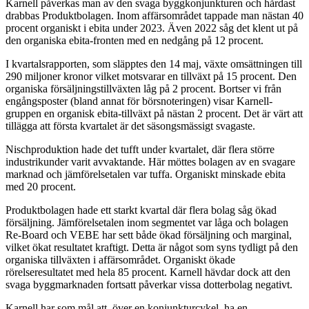
Karnell påverkas man av den svaga byggkonjunkturen och hårdast
drabbas Produktbolagen. Inom affärsområdet tappade man nästan 40
procent organiskt i ebita under 2023. Även 2022 såg det klent ut på
den organiska ebita-fronten med en nedgång på 12 procent.
I kvartalsrapporten, som släpptes den 14 maj, växte omsättningen till
290 miljoner kronor vilket motsvarar en tillväxt på 15 procent. Den
organiska försäljningstillväxten låg på 2 procent. Bortser vi från
engångsposter (bland annat för börsnoteringen) visar Karnell-
gruppen en organisk ebita-tillväxt på nästan 2 procent. Det är värt att
tillägga att första kvartalet är det säsongsmässigt svagaste.
Nischproduktion hade det tufft under kvartalet, där flera större
industrikunder varit avvaktande. Här möttes bolagen av en svagare
marknad och jämförelsetalen var tuffa. Organiskt minskade ebita
med 20 procent.
Produktbolagen hade ett starkt kvartal där flera bolag såg ökad
försäljning. Jämförelsetalen inom segmentet var låga och bolagen
Re-Board och VEBE har sett både ökad försäljning och marginal,
vilket ökat resultatet kraftigt. Detta är något som syns tydligt på den
organiska tillväxten i affärsområdet. Organiskt ökade
rörelseresultatet med hela 85 procent. Karnell hävdar dock att den
svaga byggmarknaden fortsatt påverkar vissa dotterbolag negativt.
Karnell har som mål att, över en konjunkturcykel, ha en