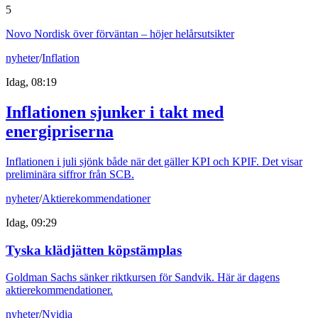
5
Novo Nordisk över förväntan – höjer helårsutsikter
nyheter
/
Inflation
Idag, 08:19
Inflationen sjunker i takt med
energipriserna
Inflationen i juli sjönk både när det gäller KPI och KPIF. Det visar
preliminära siffror från SCB.
nyheter
/
Aktierekommendationer
Idag, 09:29
Tyska klädjätten köpstämplas
Goldman Sachs sänker riktkursen för Sandvik. Här är dagens
aktierekommendationer.
nyheter
/
Nvidia