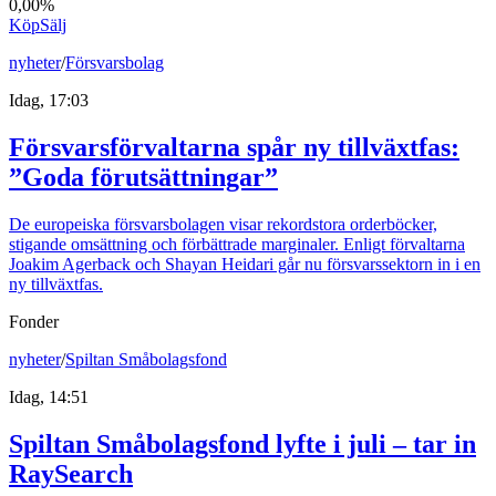
0,00%
Köp
Sälj
nyheter
/
Försvarsbolag
Idag, 17:03
Försvarsförvaltarna spår ny tillväxtfas:
”Goda förutsättningar”
De europeiska försvarsbolagen visar rekordstora orderböcker,
stigande omsättning och förbättrade marginaler. Enligt förvaltarna
Joakim Agerback och Shayan Heidari går nu försvarssektorn in i en
ny tillväxtfas.
Fonder
nyheter
/
Spiltan Småbolagsfond
Idag, 14:51
Spiltan Småbolagsfond lyfte i juli – tar in
RaySearch