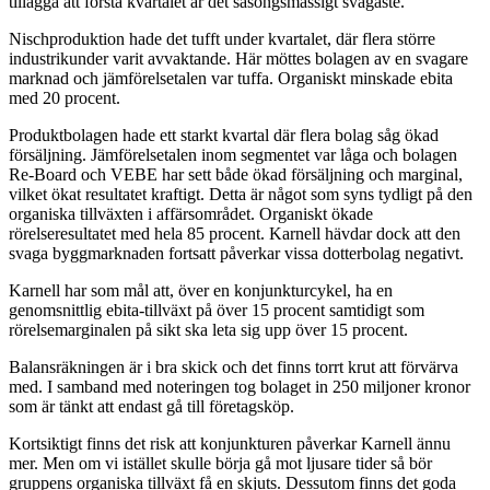
tillägga att första kvartalet är det säsongsmässigt svagaste.
Nischproduktion hade det tufft under kvartalet, där flera större
industrikunder varit avvaktande. Här möttes bolagen av en svagare
marknad och jämförelsetalen var tuffa. Organiskt minskade ebita
med 20 procent.
Produktbolagen hade ett starkt kvartal där flera bolag såg ökad
försäljning. Jämförelsetalen inom segmentet var låga och bolagen
Re-Board och VEBE har sett både ökad försäljning och marginal,
vilket ökat resultatet kraftigt. Detta är något som syns tydligt på den
organiska tillväxten i affärsområdet. Organiskt ökade
rörelseresultatet med hela 85 procent. Karnell hävdar dock att den
svaga byggmarknaden fortsatt påverkar vissa dotterbolag negativt.
Karnell har som mål att, över en konjunkturcykel, ha en
genomsnittlig ebita-tillväxt på över 15 procent samtidigt som
rörelsemarginalen på sikt ska leta sig upp över 15 procent.
Balansräkningen är i bra skick och det finns torrt krut att förvärva
med. I samband med noteringen tog bolaget in 250 miljoner kronor
som är tänkt att endast gå till företagsköp.
Kortsiktigt finns det risk att konjunkturen påverkar Karnell ännu
mer. Men om vi istället skulle börja gå mot ljusare tider så bör
gruppens organiska tillväxt få en skjuts. Dessutom finns det goda