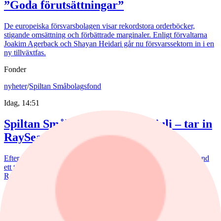
”Goda förutsättningar”
De europeiska försvarsbolagen visar rekordstora orderböcker,
stigande omsättning och förbättrade marginaler. Enligt förvaltarna
Joakim Agerback och Shayan Heidari går nu försvarssektorn in i en
ny tillväxtfas.
Fonder
nyheter
/
Spiltan Småbolagsfond
Idag, 14:51
Spiltan Småbolagsfond lyfte i juli – tar in
RaySearch
Efter en svagare utveckling hittills i år fick Spiltan Småbolagsfond
ett tydligt lyft i juli. Mips bidrog mest till uppgången, medan
RaySearch Laboratories är ett nytt innehav i fonden.
nyheter
/
Aktiefonder
Igår, 15:06