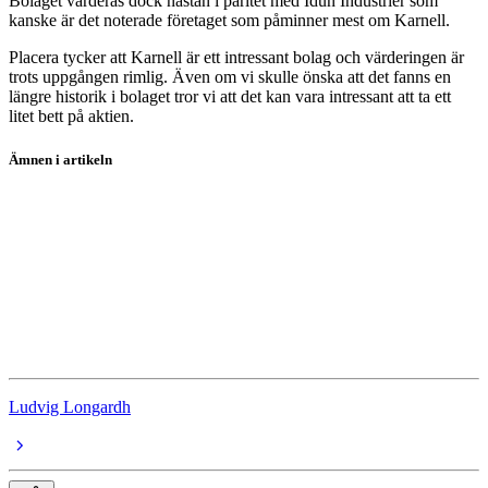
Bolaget värderas dock nästan i paritet med Idun Industrier som
kanske är det noterade företaget som påminner mest om Karnell.
Placera tycker att Karnell är ett intressant bolag och värderingen är
trots uppgången rimlig. Även om vi skulle önska att det fanns en
längre historik i bolaget tror vi att det kan vara intressant att ta ett
litet bett på aktien.
Ämnen i artikeln
aktieanalys
aktier
Addtech
Lagercrantz
Idun Industrier
Ludvig Longardh