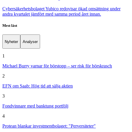
Cybersäkerhetsbolaget Yubico redovisar ökad omsättning under
andra kvartalet jämfört med samma period året innan.
Mest läst
Nyheter
Analyser
1
Michael Burry varnar för börstopp – ser risk för börskrasch
2
EFN om Saab: Hög tid att sälja aktien
3
Fondvinnare med banktung portfölj
4
Protean blankar investmentbolaget: "Perversiteter"