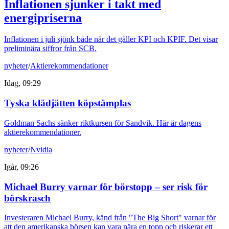
Inflationen sjunker i takt med
energipriserna
Inflationen i juli sjönk både när det gäller KPI och KPIF. Det visar
preliminära siffror från SCB.
nyheter
/
Aktierekommendationer
Idag, 09:29
Tyska klädjätten köpstämplas
Goldman Sachs sänker riktkursen för Sandvik. Här är dagens
aktierekommendationer.
nyheter
/
Nvidia
Igår, 09:26
Michael Burry varnar för börstopp – ser risk för
börskrasch
Investeraren Michael Burry, känd från "The Big Short" varnar för
att den amerikanska börsen kan vara nära en topp och riskerar ett