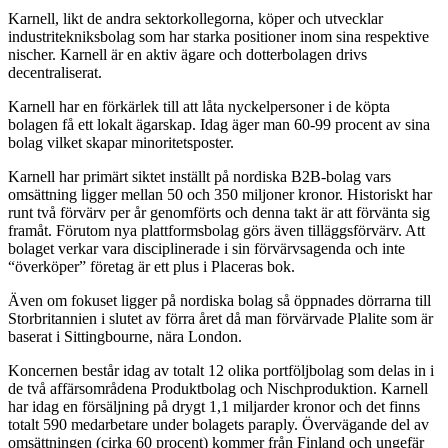
Karnell, likt de andra sektorkollegorna, köper och utvecklar
industritekniksbolag som har starka positioner inom sina respektive
nischer. Karnell är en aktiv ägare och dotterbolagen drivs
decentraliserat.
Karnell har en förkärlek till att låta nyckelpersoner i de köpta
bolagen få ett lokalt ägarskap. Idag äger man 60-99 procent av sina
bolag vilket skapar minoritetsposter.
Karnell har primärt siktet inställt på nordiska B2B-bolag vars
omsättning ligger mellan 50 och 350 miljoner kronor. Historiskt har
runt två förvärv per år genomförts och denna takt är att förvänta sig
framåt. Förutom nya plattformsbolag görs även tilläggsförvärv. Att
bolaget verkar vara disciplinerade i sin förvärvsagenda och inte
“överköper” företag är ett plus i Placeras bok.
Även om fokuset ligger på nordiska bolag så öppnades dörrarna till
Storbritannien i slutet av förra året då man förvärvade Plalite som är
baserat i Sittingbourne, nära London.
Koncernen består idag av totalt 12 olika portföljbolag som delas in i
de två affärsområdena Produktbolag och Nischproduktion. Karnell
har idag en försäljning på drygt 1,1 miljarder kronor och det finns
totalt 590 medarbetare under bolagets paraply. Övervägande del av
omsättningen (cirka 60 procent) kommer från Finland och ungefär