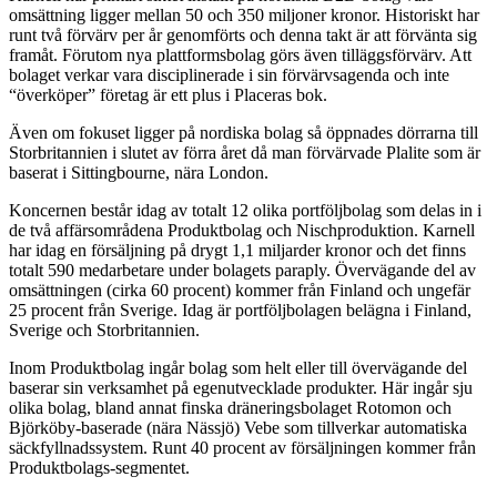
omsättning ligger mellan 50 och 350 miljoner kronor. Historiskt har
runt två förvärv per år genomförts och denna takt är att förvänta sig
framåt. Förutom nya plattformsbolag görs även tilläggsförvärv. Att
bolaget verkar vara disciplinerade i sin förvärvsagenda och inte
“överköper” företag är ett plus i Placeras bok.
Även om fokuset ligger på nordiska bolag så öppnades dörrarna till
Storbritannien i slutet av förra året då man förvärvade Plalite som är
baserat i Sittingbourne, nära London.
Koncernen består idag av totalt 12 olika portföljbolag som delas in i
de två affärsområdena Produktbolag och Nischproduktion. Karnell
har idag en försäljning på drygt 1,1 miljarder kronor och det finns
totalt 590 medarbetare under bolagets paraply. Övervägande del av
omsättningen (cirka 60 procent) kommer från Finland och ungefär
25 procent från Sverige. Idag är portföljbolagen belägna i Finland,
Sverige och Storbritannien.
Inom Produktbolag ingår bolag som helt eller till övervägande del
baserar sin verksamhet på egenutvecklade produkter. Här ingår sju
olika bolag, bland annat finska dräneringsbolaget Rotomon och
Björköby-baserade (nära Nässjö) Vebe som tillverkar automatiska
säckfyllnadssystem. Runt 40 procent av försäljningen kommer från
Produktbolags-segmentet.