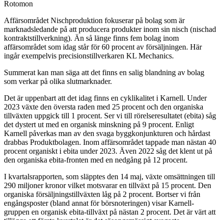
Rotomon
Affärsområdet Nischproduktion fokuserar på bolag som är
marknadsledande på att producera produkter inom sin nisch (nischad
kontraktstillverkning). Än så länge finns fem bolag inom
affärsområdet som idag står för 60 procent av försäljningen. Här
ingår exempelvis precisionstillverkaren KL Mechanics.
Summerat kan man säga att det finns en salig blandning av bolag
som verkar på olika slutmarknader.
Det är uppenbart att det idag finns en cyklikalitet i Karnell. Under
2023 växte den översta raden med 25 procent och den organiska
tillväxten uppgick till 1 procent. Ser vi till rörelseresultatet (ebita) såg
det dystert ut med en organisk minskning på 9 procent. Enligt
Karnell påverkas man av den svaga byggkonjunkturen och hårdast
drabbas Produktbolagen. Inom affärsområdet tappade man nästan 40
procent organiskt i ebita under 2023. Även 2022 såg det klent ut på
den organiska ebita-fronten med en nedgång på 12 procent.
I kvartalsrapporten, som släpptes den 14 maj, växte omsättningen till
290 miljoner kronor vilket motsvarar en tillväxt på 15 procent. Den
organiska försäljningstillväxten låg på 2 procent. Bortser vi från
engångsposter (bland annat för börsnoteringen) visar Karnell-
gruppen en organisk ebita-tillväxt på nästan 2 procent. Det är värt att