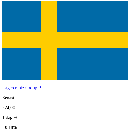
Lagercrantz Group B
Senast
224,00
1 dag %
−0,18%