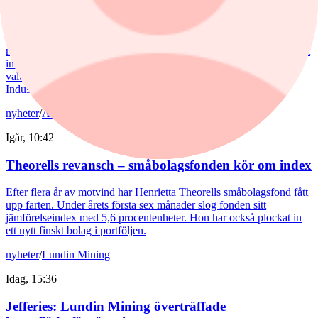
Fondvinnare med banktung portfölj
Tommi Saukkoriipi har styrt nästan halva SEB Swedish Value Fund
mot finanssektorn. Det har varit ett vinnande drag. Fonden har slagit
index tydligt både i år och på längre sikt. Samtidigt har förvaltaren
valt sida mellan börsens två stora maktbolag - Investor och
Industrivärden.
nyheter
/
Aktiefonder
Igår, 10:42
Theorells revansch – småbolagsfonden kör om index
Efter flera år av motvind har Henrietta Theorells småbolagsfond fått
upp farten. Under årets första sex månader slog fonden sitt
jämförelseindex med 5,6 procentenheter. Hon har också plockat in
ett nytt finskt bolag i portföljen.
nyheter
/
Lundin Mining
Idag, 15:36
Jefferies: Lundin Mining överträffade