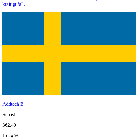
kraftigt fall.
Addtech B
Senast
362,40
1 dag %