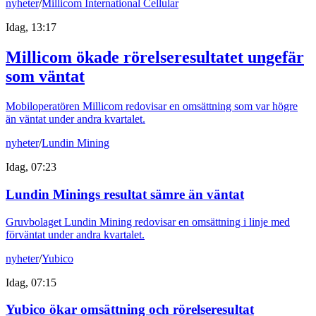
nyheter
/
Millicom International Cellular
Idag, 13:17
Millicom ökade rörelseresultatet ungefär
som väntat
Mobiloperatören Millicom redovisar en omsättning som var högre
än väntat under andra kvartalet.
nyheter
/
Lundin Mining
Idag, 07:23
Lundin Minings resultat sämre än väntat
Gruvbolaget Lundin Mining redovisar en omsättning i linje med
förväntat under andra kvartalet.
nyheter
/
Yubico
Idag, 07:15
Yubico ökar omsättning och rörelseresultat