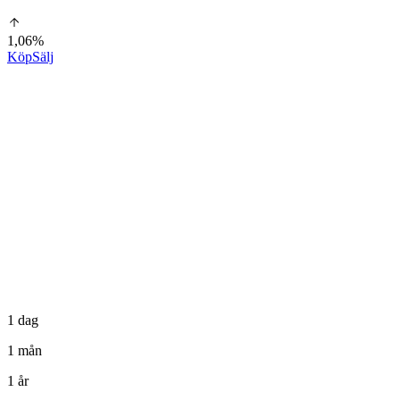
1,06%
Köp
Sälj
1 dag
1 mån
1 år