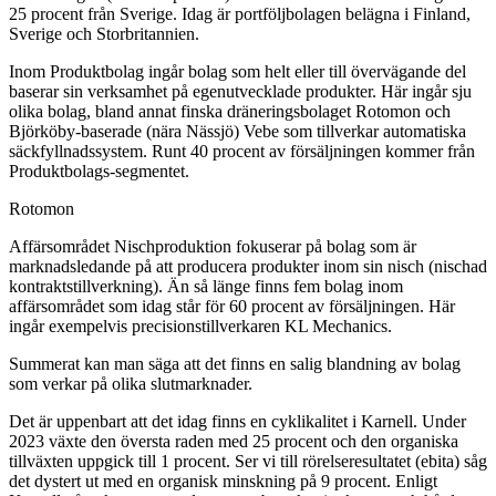
25 procent från Sverige. Idag är portföljbolagen belägna i Finland,
Sverige och Storbritannien.
Inom Produktbolag ingår bolag som helt eller till övervägande del
baserar sin verksamhet på egenutvecklade produkter. Här ingår sju
olika bolag, bland annat finska dräneringsbolaget Rotomon och
Björköby-baserade (nära Nässjö) Vebe som tillverkar automatiska
säckfyllnadssystem. Runt 40 procent av försäljningen kommer från
Produktbolags-segmentet.
Rotomon
Affärsområdet Nischproduktion fokuserar på bolag som är
marknadsledande på att producera produkter inom sin nisch (nischad
kontraktstillverkning). Än så länge finns fem bolag inom
affärsområdet som idag står för 60 procent av försäljningen. Här
ingår exempelvis precisionstillverkaren KL Mechanics.
Summerat kan man säga att det finns en salig blandning av bolag
som verkar på olika slutmarknader.
Det är uppenbart att det idag finns en cyklikalitet i Karnell. Under
2023 växte den översta raden med 25 procent och den organiska
tillväxten uppgick till 1 procent. Ser vi till rörelseresultatet (ebita) såg
det dystert ut med en organisk minskning på 9 procent. Enligt