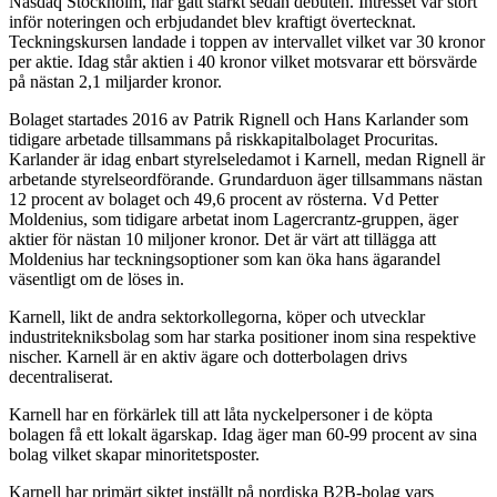
Nasdaq Stockholm, har gått starkt sedan debuten. Intresset var stort
inför noteringen och erbjudandet blev kraftigt övertecknat.
Teckningskursen landade i toppen av intervallet vilket var 30 kronor
per aktie. Idag står aktien i 40 kronor vilket motsvarar ett börsvärde
på nästan 2,1 miljarder kronor.
Bolaget startades 2016 av Patrik Rignell och Hans Karlander som
tidigare arbetade tillsammans på riskkapitalbolaget Procuritas.
Karlander är idag enbart styrelseledamot i Karnell, medan Rignell är
arbetande styrelseordförande. Grundarduon äger tillsammans nästan
12 procent av bolaget och 49,6 procent av rösterna. Vd Petter
Moldenius, som tidigare arbetat inom Lagercrantz-gruppen, äger
aktier för nästan 10 miljoner kronor. Det är värt att tillägga att
Moldenius har teckningsoptioner som kan öka hans ägarandel
väsentligt om de löses in.
Karnell, likt de andra sektorkollegorna, köper och utvecklar
industritekniksbolag som har starka positioner inom sina respektive
nischer. Karnell är en aktiv ägare och dotterbolagen drivs
decentraliserat.
Karnell har en förkärlek till att låta nyckelpersoner i de köpta
bolagen få ett lokalt ägarskap. Idag äger man 60-99 procent av sina
bolag vilket skapar minoritetsposter.
Karnell har primärt siktet inställt på nordiska B2B-bolag vars