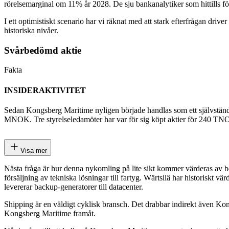
rörelsemarginal om 11% år 2028. De sju bankanalytiker som hittills fö
I ett optimistiskt scenario har vi räknat med att stark efterfrågan driv
historiska nivåer.
Svårbedömd aktie
Fakta
INSIDERAKTIVITET
Sedan Kongsberg Maritime nyligen började handlas som ett självständi
MNOK. Tre styrelseledamöter har var för sig köpt aktier för 240 TNO
Visa mer
Nästa fråga är hur denna nykomling på lite sikt kommer värderas av b
försäljning av tekniska lösningar till fartyg. Wärtsilä har historiskt v
levererar backup-generatorer till datacenter.
Shipping är en väldigt cyklisk bransch. Det drabbar indirekt även Kon
Kongsberg Maritime framåt.