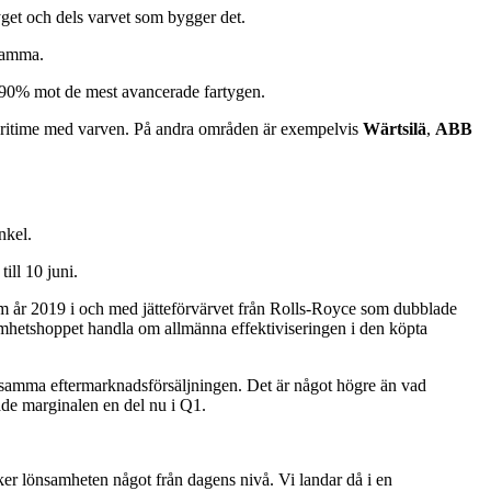
yget och dels varvet som bygger det.
nsamma.
 90% mot de mest avancerade fartygen.
Maritime med varven. På andra områden är exempelvis
Wärtsilä
,
ABB
nkel.
ill 10 juni.
orm år 2019 i och med jätteförvärvet från Rolls-Royce som dubblade
amhetshoppet handla om allmänna effektiviseringen i den köpta
önsamma eftermarknadsförsäljningen. Det är något högre än vad
de marginalen en del nu i Q1.
ker lönsamheten något från dagens nivå. Vi landar då i en