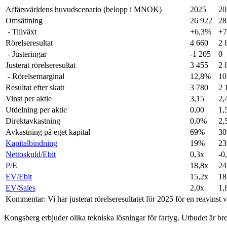
Affärsvärldens huvudscenario (belopp i MNOK)
2025
20
Omsättning
26 922
28
- Tillväxt
+6,3%
+7
Rörelseresultat
4 660
2 
- Justeringar
-1 205
0
Justerat rörelseresultat
3 455
2 
- Rörelsemarginal
12,8%
10
Resultat efter skatt
3 780
2 
Vinst per aktie
3,15
2,
Utdelning per aktie
0,00
1,
Direktavkastning
0,0%
2,
Avkastning på eget kapital
69%
3
Kapitalbindning
19%
2
Nettoskuld/Ebit
0,3x
-0
P/E
18,8x
24
EV/Ebit
15,2x
18
EV/Sales
2,0x
1,
Kommentar: Vi har justerat rörelseresultatet för 2025 för en reavinst v
Kongsberg erbjuder olika tekniska lösningar för fartyg. Utbudet är bre