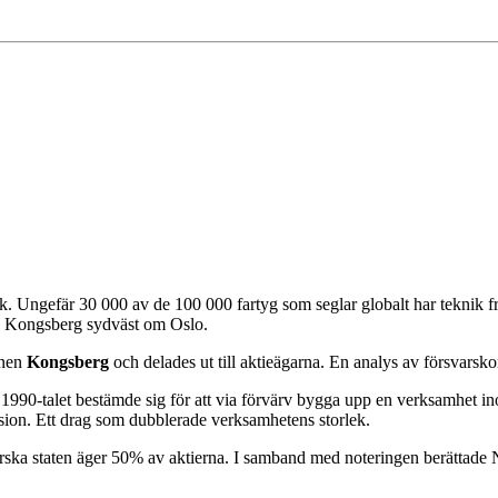
ik. Ungefär 30 000 av de 100 000 fartyg som seglar globalt har teknik 
en Kongsberg sydväst om Oslo.
rnen
Kongsberg
och delades ut till aktieägarna. En analys av försvarskon
1990-talet bestämde sig för att via förvärv bygga upp en verksamhet 
sion. Ett drag som dubblerade verksamhetens storlek.
ka staten äger 50% av aktierna. I samband med noteringen berättade Nor