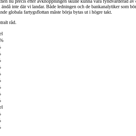
ktien nu precis efter avknoppningen skulle kunna vara fyndvärderad av en
k ändå inte där vi landar. Både ledningen och de bankanalytiker som bö
e globala fartygsflottan måste börja bytas ut i högre takt.
tralt råd.
el
0%
%
%
%
%
%
%
%
%
%
el
%
%
%