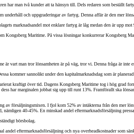
n har man två kunder att ta hänsyn till. Dels redaren som beställt fart
m underhåll och uppgraderingar av fartyg. Denna affär är den mer lö
lagets marknadsandel mot enklare fartyg är låg medan den är upp mot
ud som Kongsberg Maritime. På vissa lösningar konkurrerar Kongsberg 
r vart man tror lönsamheten är på väg, tror vi. Denna fråga är inte e
Dessa kommer sannolikt under den kapitalmarknadsdag som är planerad t
 varierat kraftigt över tid. Dagens Kongsberg Maritime tog i hög grad f
dess har marginalen jobbat sig upp till runt 13%. Framförallt ska löns
ing av försäljningsmixen. I fjol kom 52% av intäkterna från den mer l
id, nämligen 40-45%. En minskad andel eftermarknadsförsäljning pressa
tändigt börsbolag.
ormal andel eftermarknadsförsäljning och nya overheadkostnader som sän