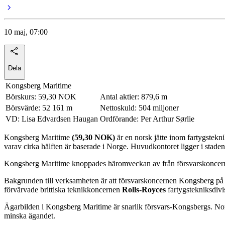
10 maj, 07:00
Dela
Kongsberg Maritime
Börskurs: 59,30 NOK
Antal aktier: 879,6 m
Börsvärde: 52 161 m
Nettoskuld: 504 miljoner
VD: Lisa Edvardsen Haugan
Ordförande: Per Arthur Sørlie
Kongsberg Maritime
(59,30 NOK)
är en norsk jätte inom fartygstekn
varav cirka hälften är baserade i Norge. Huvudkontoret ligger i stad
Kongsberg Maritime knoppades häromveckan av från försvarskonce
Bakgrunden till verksamheten är att försvarskoncernen Kongsberg på 
förvärvade brittiska teknikkoncernen
Rolls-Royces
fartygstekniksdivi
Ägarbilden i Kongsberg Maritime är snarlik försvars-Kongsbergs. Nors
minska ägandet.