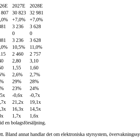
26E
2027E
2028E
 807
30 823
32 981
,0%
+7,0%
+7,0%
881
3 236
3 628
0
0
881
3 236
3 628
,0%
10,5%
11,0%
115
2 460
2 757
40
2,80
3,10
50
1,55
1,60
5%
2,6%
2,7%
0%
29%
28%
3%
23%
24%
,5x
-0,6x
-0,7x
,7x
21,2x
19,1x
,3x
16,3x
14,5x
8x
1,7x
1,6x
id en bolagsförsäljning.
tt. Bland annat handlar det om elektroniska styrsystem, övervakningssys