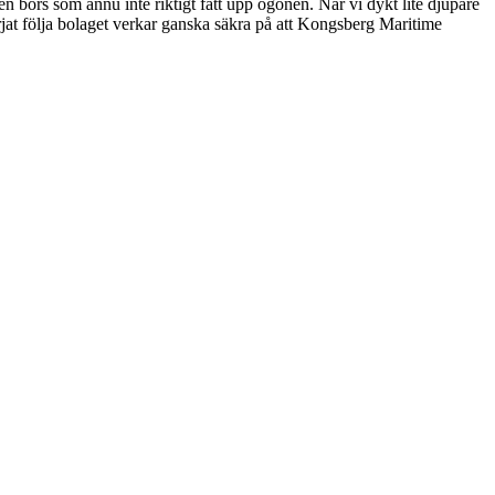
 börs som ännu inte riktigt fått upp ögonen. När vi dykt lite djupare
rjat följa bolaget verkar ganska säkra på att Kongsberg Maritime