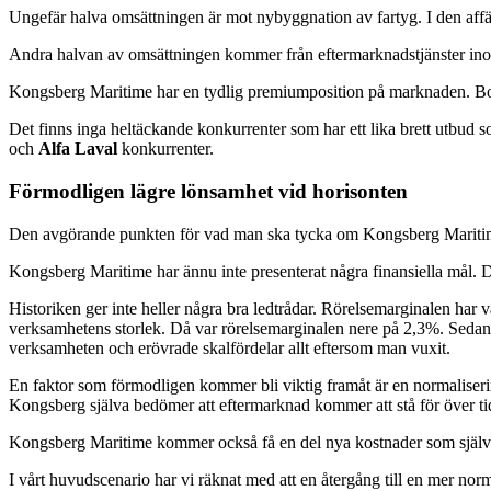
Ungefär halva omsättningen är mot nybyggnation av fartyg. I den affäre
Andra halvan av omsättningen kommer från eftermarknadstjänster ino
Kongsberg Maritime har en tydlig premiumposition på marknaden. Bo
Det finns inga heltäckande konkurrenter som har ett lika brett utb
och
Alfa Laval
konkurrenter.
Förmodligen lägre lönsamhet vid horisonten
Den avgörande punkten för vad man ska tycka om Kongsberg Maritime ä
Kongsberg Maritime har ännu inte presenterat några finansiella mål. 
Historiken ger inte heller några bra ledtrådar. Rörelsemarginalen har
verksamhetens storlek. Då var rörelsemarginalen nere på 2,3%. Sedan 
verksamheten och erövrade skalfördelar allt eftersom man vuxit.
En faktor som förmodligen kommer bli viktig framåt är en normaliser
Kongsberg själva bedömer att eftermarknad kommer att stå för över t
Kongsberg Maritime kommer också få en del nya kostnader som självs
I vårt huvudscenario har vi räknat med att en återgång till en mer n