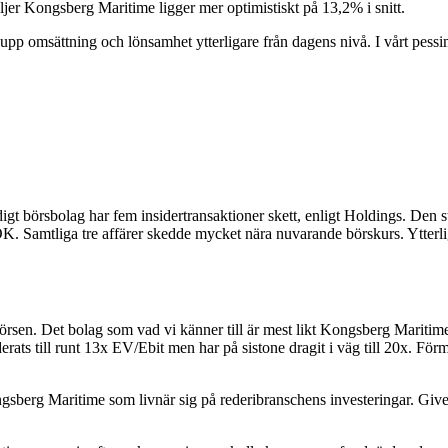
ljer Kongsberg Maritime ligger mer optimistiskt på 13,2% i snitt.
er upp omsättning och lönsamhet ytterligare från dagens nivå. I vårt pessi
gt börsbolag har fem insidertransaktioner skett, enligt Holdings. Den s
K. Samtliga tre affärer skedde mycket nära nuvarande börskurs. Ytterl
örsen. Det bolag som vad vi känner till är mest likt Kongsberg Maritim
ärderats till runt 13x EV/Ebit men har på sistone dragit i väg till 20x. F
gsberg Maritime som livnär sig på rederibranschens investeringar. Givet