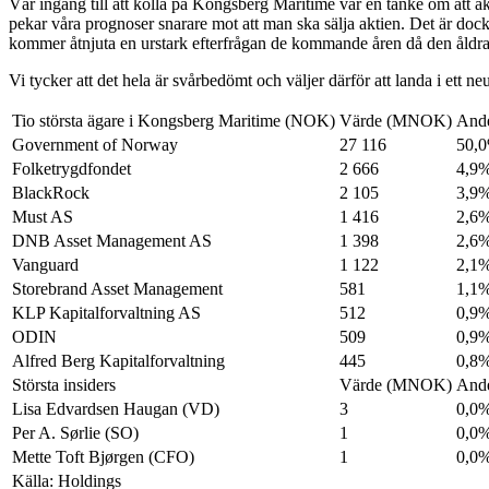
Vår ingång till att kolla på Kongsberg Maritime var en tanke om att a
pekar våra prognoser snarare mot att man ska sälja aktien. Det är doc
kommer åtnjuta en urstark efterfrågan de kommande åren då den åldrand
Vi tycker att det hela är svårbedömt och väljer därför att landa i ett neu
Tio största ägare i Kongsberg Maritime (NOK)
Värde (MNOK)
And
Government of Norway
27 116
50,
Folketrygdfondet
2 666
4,9
BlackRock
2 105
3,9
Must AS
1 416
2,6
DNB Asset Management AS
1 398
2,6
Vanguard
1 122
2,1
Storebrand Asset Management
581
1,1
KLP Kapitalforvaltning AS
512
0,9
ODIN
509
0,9
Alfred Berg Kapitalforvaltning
445
0,8
Största insiders
Värde (MNOK)
And
Lisa Edvardsen Haugan (VD)
3
0,0
Per A. Sørlie (SO)
1
0,0
Mette Toft Bjørgen (CFO)
1
0,0
Källa: Holdings