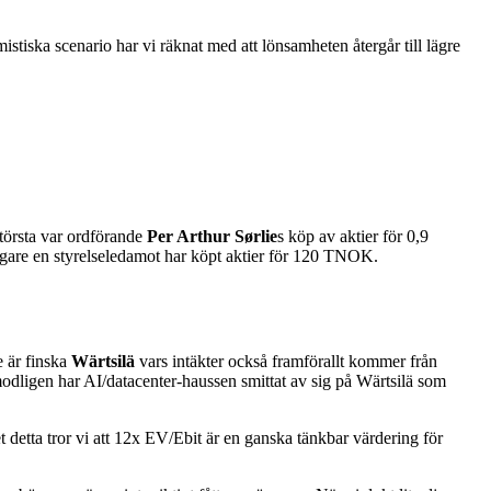
mistiska scenario har vi räknat med att lönsamheten återgår till lägre
törsta var ordförande
Per Arthur Sørlie
s köp av aktier för 0,9
igare en styrelseledamot har köpt aktier för 120 TNOK.
e är finska
Wärtsilä
vars intäkter också framförallt kommer från
örmodligen har AI/datacenter-haussen smittat av sig på Wärtsilä som
 detta tror vi att 12x EV/Ebit är en ganska tänkbar värdering för