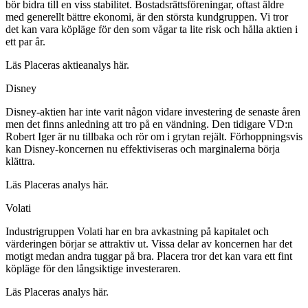
bör bidra till en viss stabilitet. Bostadsrättsföreningar, oftast äldre
med generellt bättre ekonomi, är den största kundgruppen. Vi tror
det kan vara köpläge för den som vågar ta lite risk och hålla aktien i
ett par år.
Läs Placeras aktieanalys här.
Disney
Disney-aktien har inte varit någon vidare investering de senaste åren
men det finns anledning att tro på en vändning. Den tidigare VD:n
Robert Iger är nu tillbaka och rör om i grytan rejält. Förhoppningsvis
kan Disney-koncernen nu effektiviseras och marginalerna börja
klättra.
Läs Placeras analys här.
Volati
Industrigruppen Volati har en bra avkastning på kapitalet och
värderingen börjar se attraktiv ut. Vissa delar av koncernen har det
motigt medan andra tuggar på bra. Placera tror det kan vara ett fint
köpläge för den långsiktige investeraren.
Läs Placeras analys här.