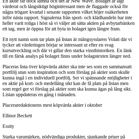
En aktie får dock lämna och det är New Wave. Bolaget är lågt
värderat och långsiktigt högintressant men de flaggade också för
några trögare kvartal i senaste rapporten vilket höjer osäkerheten
inför nästa rapport. Signalerna från sport- och klädhandeln har inte
heller varit roliga i höst så vi väljer att sätta aktien på avbytarbänken
ett tag, men är öppna för att byta in bolaget igen längre fram.
Ett nytt namn som tar plats på listan är mångsysslaren Volati där vi
tycker att värderingen börjar se intressant ut efter en svag
kursutveckling och där vi gillar den starka vinsthistoriken. En länk
till en färsk analys på bolaget finns under bolagstexten längre ned.
Placeras lista över köpvärda aktier ska inte ses som en sammansatt
portfölj utan som inspiration och som förslag på aktier som skulle
kunna ingå i en individuell portfölj. Ser vi spännande möjligheter i
en aktie på kort- och medellång sikt kan de få plats på listan men
som regel ger vi förslag på aktier som ska kunna ägas på lång sikt.
Listan uppdateras en gång i månaden.
Placeraredaktionens mest köpvärda aktier i oktober
Ellinor Beckett
Essity
Starka varumärken, nödvändiga produkter, sjunkande priser på