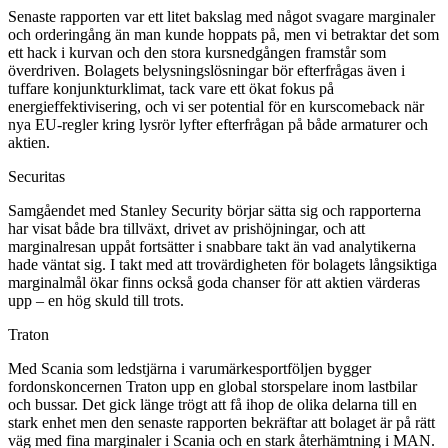
Senaste rapporten var ett litet bakslag med något svagare marginaler
och orderingång än man kunde hoppats på, men vi betraktar det som
ett hack i kurvan och den stora kursnedgången framstår som
överdriven. Bolagets belysningslösningar bör efterfrågas även i
tuffare konjunkturklimat, tack vare ett ökat fokus på
energieffektivisering, och vi ser potential för en kurscomeback när
nya EU-regler kring lysrör lyfter efterfrågan på både armaturer och
aktien.
Securitas
Samgåendet med Stanley Security börjar sätta sig och rapporterna
har visat både bra tillväxt, drivet av prishöjningar, och att
marginalresan uppåt fortsätter i snabbare takt än vad analytikerna
hade väntat sig. I takt med att trovärdigheten för bolagets långsiktiga
marginalmål ökar finns också goda chanser för att aktien värderas
upp – en hög skuld till trots.
Traton
Med Scania som ledstjärna i varumärkesportföljen bygger
fordonskoncernen Traton upp en global storspelare inom lastbilar
och bussar. Det gick länge trögt att få ihop de olika delarna till en
stark enhet men den senaste rapporten bekräftar att bolaget är på rätt
väg med fina marginaler i Scania och en stark återhämtning i MAN.