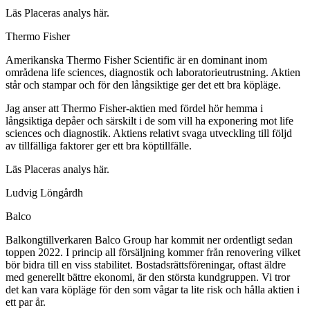
Läs Placeras analys här.
Thermo Fisher
Amerikanska Thermo Fisher Scientific är en dominant inom
områdena life sciences, diagnostik och laboratorieutrustning. Aktien
står och stampar och för den långsiktige ger det ett bra köpläge.
Jag anser att Thermo Fisher-aktien med fördel hör hemma i
långsiktiga depåer och särskilt i de som vill ha exponering mot life
sciences och diagnostik. Aktiens relativt svaga utveckling till följd
av tillfälliga faktorer ger ett bra köptillfälle.
Läs Placeras analys här.
Ludvig Löngårdh
Balco
Balkongtillverkaren Balco Group har kommit ner ordentligt sedan
toppen 2022. I princip all försäljning kommer från renovering vilket
bör bidra till en viss stabilitet. Bostadsrättsföreningar, oftast äldre
med generellt bättre ekonomi, är den största kundgruppen. Vi tror
det kan vara köpläge för den som vågar ta lite risk och hålla aktien i
ett par år.