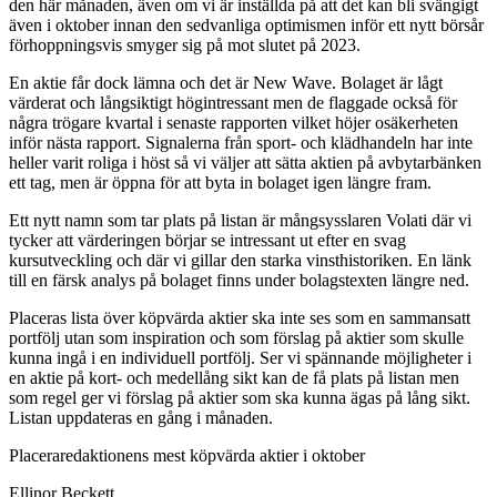
den här månaden, även om vi är inställda på att det kan bli svängigt
även i oktober innan den sedvanliga optimismen inför ett nytt börsår
förhoppningsvis smyger sig på mot slutet på 2023.
En aktie får dock lämna och det är New Wave. Bolaget är lågt
värderat och långsiktigt högintressant men de flaggade också för
några trögare kvartal i senaste rapporten vilket höjer osäkerheten
inför nästa rapport. Signalerna från sport- och klädhandeln har inte
heller varit roliga i höst så vi väljer att sätta aktien på avbytarbänken
ett tag, men är öppna för att byta in bolaget igen längre fram.
Ett nytt namn som tar plats på listan är mångsysslaren Volati där vi
tycker att värderingen börjar se intressant ut efter en svag
kursutveckling och där vi gillar den starka vinsthistoriken. En länk
till en färsk analys på bolaget finns under bolagstexten längre ned.
Placeras lista över köpvärda aktier ska inte ses som en sammansatt
portfölj utan som inspiration och som förslag på aktier som skulle
kunna ingå i en individuell portfölj. Ser vi spännande möjligheter i
en aktie på kort- och medellång sikt kan de få plats på listan men
som regel ger vi förslag på aktier som ska kunna ägas på lång sikt.
Listan uppdateras en gång i månaden.
Placeraredaktionens mest köpvärda aktier i oktober
Ellinor Beckett