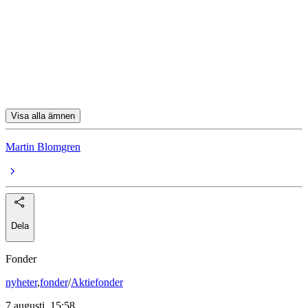
aktier
Essity
Rejlers
Fagerhult
Visa alla ämnen
Martin Blomgren
Dela
Fonder
nyheter
,
fonder
/
Aktiefonder
7 augusti, 15:58