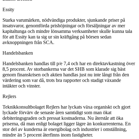
Essity
Starka varumärken, nödvändiga produkter, sjunkande priser på
insatsvaror, genomförda prishöjningar och försäljningar av mer
kapitaltunga och mindre lönsamma verksamheter skulle kunna tala
för att Essity kan ta sig ur sin kräftgång på börsen sedan
avknoppningen från SCA.
Handelsbanken
Handelsbanken handlas till p/e 7,4 och har en direktavkastning över
8,5 procent. Av storbankerna var det SHB som klarade sig bäst
genom finanskrisen och aktien handlas just nu inte långt från den
värdering som var då, trots bra rapporter och stadigt växande
intäkter och vinster.
Rejlers
Teknikkonsultbolaget Rejlers har lyckats växa organiskt och gjort
lyckade förvärv de senaste åren samtidigt som man ökat
debiteringsgraden och pressat kostnaderna. Nu återstår att öka
priserna, då man enligt bolaget ligger lägre än konkurrenterna. En
stor del av kunderna är energibolag och industrier i omställning,
mindre än 5 procent återfinns inom fastigheter.