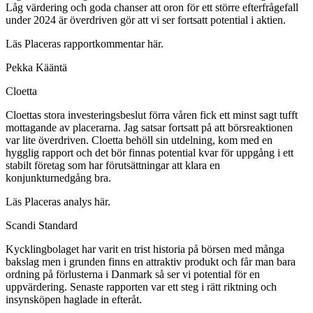
Låg värdering och goda chanser att oron för ett större efterfrågefall
under 2024 är överdriven gör att vi ser fortsatt potential i aktien.
Läs Placeras rapportkommentar här.
Pekka Kääntä
Cloetta
Cloettas stora investeringsbeslut förra våren fick ett minst sagt tufft
mottagande av placerarna. Jag satsar fortsatt på att börsreaktionen
var lite överdriven. Cloetta behöll sin utdelning, kom med en
hygglig rapport och det bör finnas potential kvar för uppgång i ett
stabilt företag som har förutsättningar att klara en
konjunkturnedgång bra.
Läs Placeras analys här.
Scandi Standard
Kycklingbolaget har varit en trist historia på börsen med många
bakslag men i grunden finns en attraktiv produkt och får man bara
ordning på förlusterna i Danmark så ser vi potential för en
uppvärdering. Senaste rapporten var ett steg i rätt riktning och
insynsköpen haglade in efteråt.