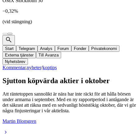
OMX Stockholm 30
−0,32%
(vid stängning)
Start
Telegram
Analys
Forum
Fonder
Privatekonomi
Externa tjänster
Till Avanza
Nyhetsbrev
Kommentar
,
nyheter
/
koptips
Sjutton köpvärda aktier i oktober
Att räntetoppen sannolikt är nära har inte räckt för att hålla börsen
under armarna i september. Med en ny rapportperiod i antågande är
det säkrast att räkna med en sedvanligt höststökig oktober, där vi gör
några finjusteringar i vår aktielista.
Martin Blomgren