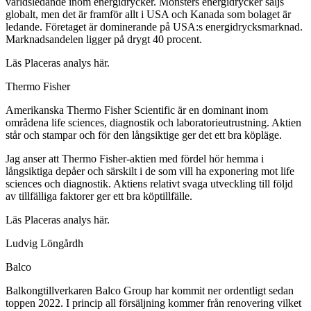
världsledande inom energidrycker. Monsters energidrycker säljs
globalt, men det är framför allt i USA och Kanada som bolaget är
ledande. Företaget är dominerande på USA:s energidrycksmarknad.
Marknadsandelen ligger på drygt 40 procent.
Läs Placeras analys här.
Thermo Fisher
Amerikanska Thermo Fisher Scientific är en dominant inom
områdena life sciences, diagnostik och laboratorieutrustning. Aktien
står och stampar och för den långsiktige ger det ett bra köpläge.
Jag anser att Thermo Fisher-aktien med fördel hör hemma i
långsiktiga depåer och särskilt i de som vill ha exponering mot life
sciences och diagnostik. Aktiens relativt svaga utveckling till följd
av tillfälliga faktorer ger ett bra köptillfälle.
Läs Placeras analys här.
Ludvig Löngårdh
Balco
Balkongtillverkaren Balco Group har kommit ner ordentligt sedan
toppen 2022. I princip all försäljning kommer från renovering vilket