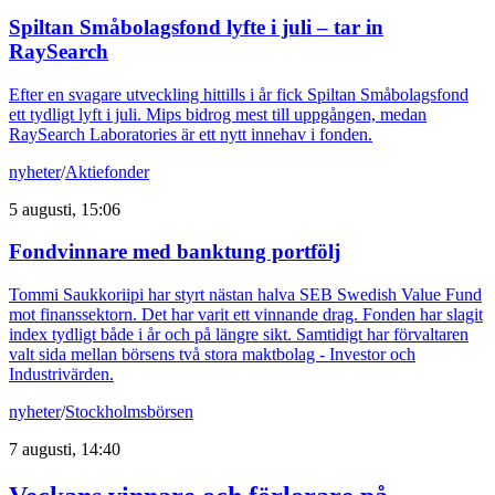
Spiltan Småbolagsfond lyfte i juli – tar in
RaySearch
Efter en svagare utveckling hittills i år fick Spiltan Småbolagsfond
ett tydligt lyft i juli. Mips bidrog mest till uppgången, medan
RaySearch Laboratories är ett nytt innehav i fonden.
nyheter
/
Aktiefonder
5 augusti, 15:06
Fondvinnare med banktung portfölj
Tommi Saukkoriipi har styrt nästan halva SEB Swedish Value Fund
mot finanssektorn. Det har varit ett vinnande drag. Fonden har slagit
index tydligt både i år och på längre sikt. Samtidigt har förvaltaren
valt sida mellan börsens två stora maktbolag - Investor och
Industrivärden.
nyheter
/
Stockholmsbörsen
7 augusti, 14:40