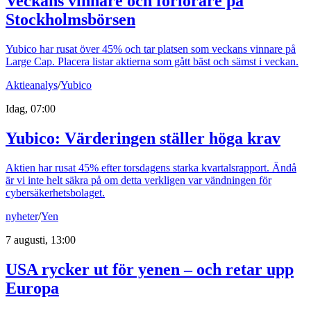
Veckans vinnare och förlorare på
Stockholmsbörsen
Yubico har rusat över 45% och tar platsen som veckans vinnare på
Large Cap. Placera listar aktierna som gått bäst och sämst i veckan.
Aktieanalys
/
Yubico
Idag, 07:00
Yubico: Värderingen ställer höga krav
Aktien har rusat 45% efter torsdagens starka kvartalsrapport. Ändå
är vi inte helt säkra på om detta verkligen var vändningen för
cybersäkerhetsbolaget.
nyheter
/
Yen
7 augusti, 13:00
USA rycker ut för yenen – och retar upp
Europa