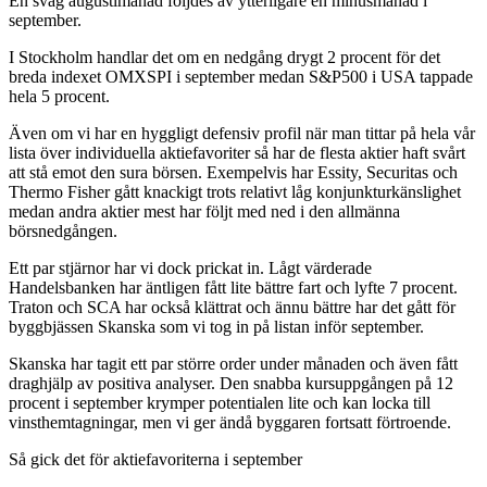
En svag augustimånad följdes av ytterligare en minusmånad i
september.
I Stockholm handlar det om en nedgång drygt 2 procent för det
breda indexet OMXSPI i september medan S&P500 i USA tappade
hela 5 procent.
Även om vi har en hyggligt defensiv profil när man tittar på hela vår
lista över individuella aktiefavoriter så har de flesta aktier haft svårt
att stå emot den sura börsen. Exempelvis har Essity, Securitas och
Thermo Fisher gått knackigt trots relativt låg konjunkturkänslighet
medan andra aktier mest har följt med ned i den allmänna
börsnedgången.
Ett par stjärnor har vi dock prickat in. Lågt värderade
Handelsbanken har äntligen fått lite bättre fart och lyfte 7 procent.
Traton och SCA har också klättrat och ännu bättre har det gått för
byggbjässen Skanska som vi tog in på listan inför september.
Skanska har tagit ett par större order under månaden och även fått
draghjälp av positiva analyser. Den snabba kursuppgången på 12
procent i september krymper potentialen lite och kan locka till
vinsthemtagningar, men vi ger ändå byggaren fortsatt förtroende.
Så gick det för aktiefavoriterna i september