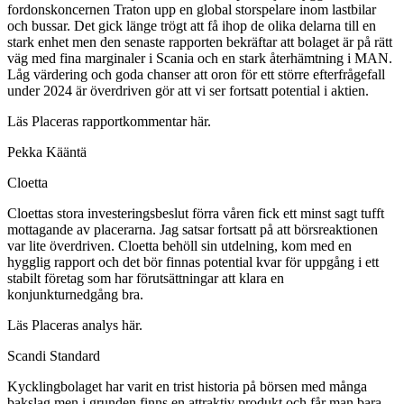
fordonskoncernen Traton upp en global storspelare inom lastbilar
och bussar. Det gick länge trögt att få ihop de olika delarna till en
stark enhet men den senaste rapporten bekräftar att bolaget är på rätt
väg med fina marginaler i Scania och en stark återhämtning i MAN.
Låg värdering och goda chanser att oron för ett större efterfrågefall
under 2024 är överdriven gör att vi ser fortsatt potential i aktien.
Läs Placeras rapportkommentar här.
Pekka Kääntä
Cloetta
Cloettas stora investeringsbeslut förra våren fick ett minst sagt tufft
mottagande av placerarna. Jag satsar fortsatt på att börsreaktionen
var lite överdriven. Cloetta behöll sin utdelning, kom med en
hygglig rapport och det bör finnas potential kvar för uppgång i ett
stabilt företag som har förutsättningar att klara en
konjunkturnedgång bra.
Läs Placeras analys här.
Scandi Standard
Kycklingbolaget har varit en trist historia på börsen med många
bakslag men i grunden finns en attraktiv produkt och får man bara