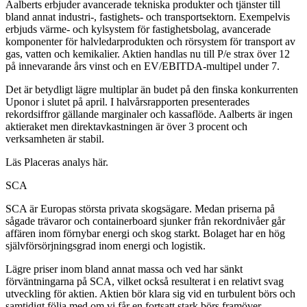
Aalberts erbjuder avancerade tekniska produkter och tjänster till
bland annat industri-, fastighets- och transportsektorn. Exempelvis
erbjuds värme- och kylsystem för fastighetsbolag, avancerade
komponenter för halvledarprodukten och rörsystem för transport av
gas, vatten och kemikalier. Aktien handlas nu till P/e strax över 12
på innevarande års vinst och en EV/EBITDA-multipel under 7.
Det är betydligt lägre multiplar än budet på den finska konkurrenten
Uponor i slutet på april. I halvårsrapporten presenterades
rekordsiffror gällande marginaler och kassaflöde. Aalberts är ingen
aktieraket men direktavkastningen är över 3 procent och
verksamheten är stabil.
Läs Placeras analys här.
SCA
SCA är Europas största privata skogsägare. Medan priserna på
sågade trävaror och containerboard sjunker från rekordnivåer går
affären inom förnybar energi och skog starkt. Bolaget har en hög
självförsörjningsgrad inom energi och logistik.
Lägre priser inom bland annat massa och ved har sänkt
förväntningarna på SCA, vilket också resulterat i en relativt svag
utveckling för aktien. Aktien bör klara sig vid en turbulent börs och
samtidigt följa med om vi får en fortsatt stark börs framöver.