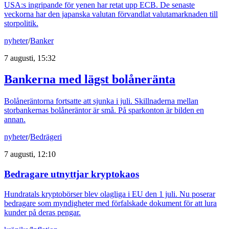
USA:s ingripande för yenen har retat upp ECB. De senaste
veckorna har den japanska valutan förvandlat valutamarknaden till
storpolitik.
nyheter
/
Banker
7 augusti, 15:32
Bankerna med lägst bolåneränta
Bolåneräntorna fortsatte att sjunka i juli. Skillnaderna mellan
storbankernas bolåneräntor är små. På sparkonton är bilden en
annan.
nyheter
/
Bedrägeri
7 augusti, 12:10
Bedragare utnyttjar kryptokaos
Hundratals kryptobörser blev olagliga i EU den 1 juli. Nu poserar
bedragare som myndigheter med förfalskade dokument för att lura
kunder på deras pengar.