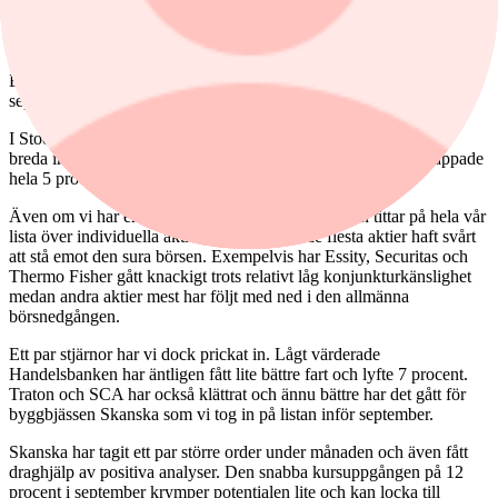
Ihållande höga räntor i kombination med tecken på att efterfrågan
har fortsatt bromsa in både här och där hos börsbolagen har gjort att
årets börsuppgång också har kommit av sig de senaste månaderna.
En svag augustimånad följdes av ytterligare en minusmånad i
september.
I Stockholm handlar det om en nedgång drygt 2 procent för det
breda indexet OMXSPI i september medan S&P500 i USA tappade
hela 5 procent.
Även om vi har en hyggligt defensiv profil när man tittar på hela vår
lista över individuella aktiefavoriter så har de flesta aktier haft svårt
att stå emot den sura börsen. Exempelvis har Essity, Securitas och
Thermo Fisher gått knackigt trots relativt låg konjunkturkänslighet
medan andra aktier mest har följt med ned i den allmänna
börsnedgången.
Ett par stjärnor har vi dock prickat in. Lågt värderade
Handelsbanken har äntligen fått lite bättre fart och lyfte 7 procent.
Traton och SCA har också klättrat och ännu bättre har det gått för
byggbjässen Skanska som vi tog in på listan inför september.
Skanska har tagit ett par större order under månaden och även fått
draghjälp av positiva analyser. Den snabba kursuppgången på 12
procent i september krymper potentialen lite och kan locka till