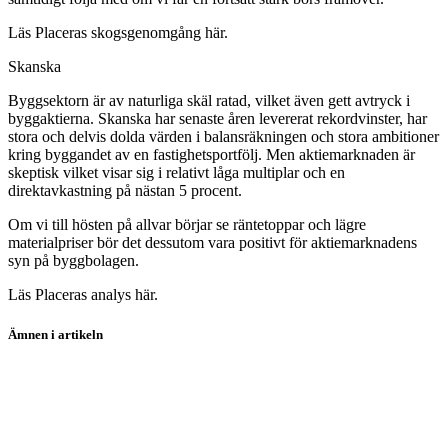
Läs Placeras skogsgenomgång här.
Skanska
Byggsektorn är av naturliga skäl ratad, vilket även gett avtryck i
byggaktierna. Skanska har senaste åren levererat rekordvinster, har
stora och delvis dolda värden i balansräkningen och stora ambitioner
kring byggandet av en fastighetsportfölj. Men aktiemarknaden är
skeptisk vilket visar sig i relativt låga multiplar och en
direktavkastning på nästan 5 procent.
Om vi till hösten på allvar börjar se räntetoppar och lägre
materialpriser bör det dessutom vara positivt för aktiemarknadens
syn på byggbolagen.
Läs Placeras analys här.
Ämnen i artikeln
koptips
aktier
Essity