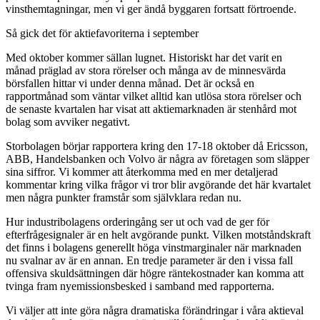
vinsthemtagningar, men vi ger ändå byggaren fortsatt förtroende.
Så gick det för aktiefavoriterna i september
Med oktober kommer sällan lugnet. Historiskt har det varit en
månad präglad av stora rörelser och många av de minnesvärda
börsfallen hittar vi under denna månad. Det är också en
rapportmånad som väntar vilket alltid kan utlösa stora rörelser och
de senaste kvartalen har visat att aktiemarknaden är stenhård mot
bolag som avviker negativt.
Storbolagen börjar rapportera kring den 17-18 oktober då Ericsson,
ABB, Handelsbanken och Volvo är några av företagen som släpper
sina siffror. Vi kommer att återkomma med en mer detaljerad
kommentar kring vilka frågor vi tror blir avgörande det här kvartalet
men några punkter framstår som självklara redan nu.
Hur industribolagens orderingång ser ut och vad de ger för
efterfrågesignaler är en helt avgörande punkt. Vilken motståndskraft
det finns i bolagens generellt höga vinstmarginaler när marknaden
nu svalnar av är en annan. En tredje parameter är den i vissa fall
offensiva skuldsättningen där högre räntekostnader kan komma att
tvinga fram nyemissionsbesked i samband med rapporterna.
Vi väljer att inte göra några dramatiska förändringar i våra aktieval