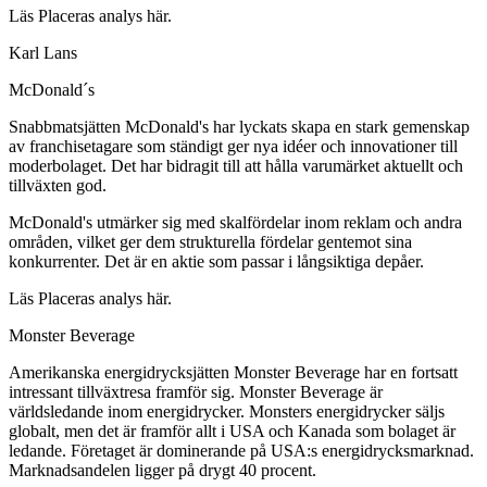
Läs Placeras analys här.
Karl Lans
McDonald´s
Snabbmatsjätten McDonald's har lyckats skapa en stark gemenskap
av franchisetagare som ständigt ger nya idéer och innovationer till
moderbolaget. Det har bidragit till att hålla varumärket aktuellt och
tillväxten god.
McDonald's utmärker sig med skalfördelar inom reklam och andra
områden, vilket ger dem strukturella fördelar gentemot sina
konkurrenter. Det är en aktie som passar i långsiktiga depåer.
Läs Placeras analys här.
Monster Beverage
Amerikanska energidrycksjätten Monster Beverage har en fortsatt
intressant tillväxtresa framför sig. Monster Beverage är
världsledande inom energidrycker. Monsters energidrycker säljs
globalt, men det är framför allt i USA och Kanada som bolaget är
ledande. Företaget är dominerande på USA:s energidrycksmarknad.
Marknadsandelen ligger på drygt 40 procent.