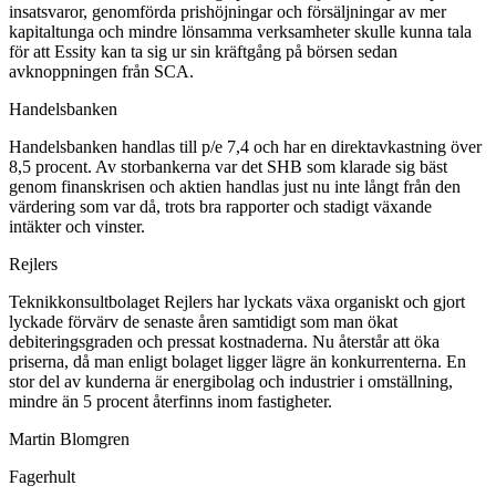
insatsvaror, genomförda prishöjningar och försäljningar av mer
kapitaltunga och mindre lönsamma verksamheter skulle kunna tala
för att Essity kan ta sig ur sin kräftgång på börsen sedan
avknoppningen från SCA.
Handelsbanken
Handelsbanken handlas till p/e 7,4 och har en direktavkastning över
8,5 procent. Av storbankerna var det SHB som klarade sig bäst
genom finanskrisen och aktien handlas just nu inte långt från den
värdering som var då, trots bra rapporter och stadigt växande
intäkter och vinster.
Rejlers
Teknikkonsultbolaget Rejlers har lyckats växa organiskt och gjort
lyckade förvärv de senaste åren samtidigt som man ökat
debiteringsgraden och pressat kostnaderna. Nu återstår att öka
priserna, då man enligt bolaget ligger lägre än konkurrenterna. En
stor del av kunderna är energibolag och industrier i omställning,
mindre än 5 procent återfinns inom fastigheter.
Martin Blomgren
Fagerhult