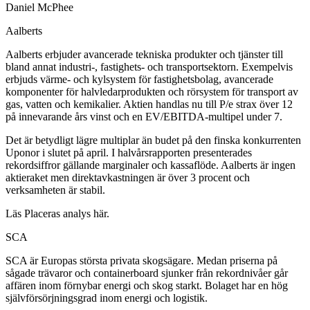
Daniel McPhee
Aalberts
Aalberts erbjuder avancerade tekniska produkter och tjänster till
bland annat industri-, fastighets- och transportsektorn. Exempelvis
erbjuds värme- och kylsystem för fastighetsbolag, avancerade
komponenter för halvledarprodukten och rörsystem för transport av
gas, vatten och kemikalier. Aktien handlas nu till P/e strax över 12
på innevarande års vinst och en EV/EBITDA-multipel under 7.
Det är betydligt lägre multiplar än budet på den finska konkurrenten
Uponor i slutet på april. I halvårsrapporten presenterades
rekordsiffror gällande marginaler och kassaflöde. Aalberts är ingen
aktieraket men direktavkastningen är över 3 procent och
verksamheten är stabil.
Läs Placeras analys här.
SCA
SCA är Europas största privata skogsägare. Medan priserna på
sågade trävaror och containerboard sjunker från rekordnivåer går
affären inom förnybar energi och skog starkt. Bolaget har en hög
självförsörjningsgrad inom energi och logistik.