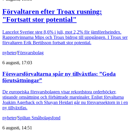
Förvaltaren efter Troax rusning:
"Fortsatt stor potential"
Lancelot Sverige steg 8,6% i juli, mot 2,2% för jämförelseindex.
Rapportvinnarna Mips och Troax bidrog till uppgången. I Troax ser
förvaltaren Erik Bertilsson fortsatt stor potential.
nyheter
/
Försvarsbolag
6 augusti, 17:03
Försvarsförvaltarna spår ny tillväxtfas: ”Goda
förutsättningar”
De europeiska försvarsbolagen visar rekordstora orderböcker,
stigande omsättning och förbättrade marginaler. Enligt förvaltarna
Joakim Agerback och Shayan Heidari går nu försvarssektorn in i en
ny tillväxtfas.
nyheter
/
Spiltan Småbolagsfond
6 augusti, 14:51