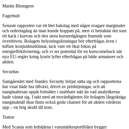
Martin Blomgren
Fagerhult
Senaste rapporten var ett litet bakslag med något svagare marginaler
och orderingång än man kunde hoppats på, men vi betraktar det som
ett hack i kurvan och den stora kursnedgången framstår som
överdriven. Bolagets belysningslösningar bör efterfrågas även i
tuffare konjunkturklimat, tack vare ett ökat fokus på
energieffektivisering, och vi ser potential för en kurscomeback när
nya EU-regler kring lysrör lyfter efterfrågan på både armaturer och
aktien.
Securitas
Samgåendet med Stanley Security börjar sätta sig och rapporterna
har visat både bra tillväxt, drivet av prishöjningar, och att
marginalresan uppåt fortsätter i snabbare takt än vad analytikerna
hade väntat sig. I takt med att trovärdigheten för bolagets långsiktiga
marginalmål ökar finns också goda chanser för att aktien värderas
upp – en hög skuld till trots.
Traton
Med Scania som ledstjärna i varumärkesportföljen bygger