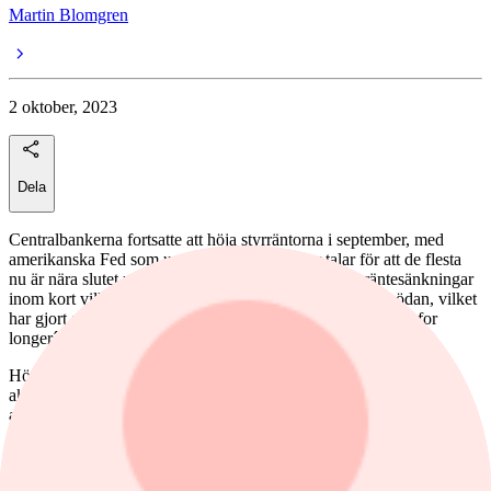
Martin Blomgren
2 oktober, 2023
Dela
Centralbankerna fortsatte att höja styrräntorna i september, med
amerikanska Fed som undantag, men allt mer talar för att de flesta
nu är nära slutet på höjningscykeln. Att det betyder räntesänkningar
inom kort vill däremot ingen centralbankir signalera i onödan, vilket
har gjort att huvudbudskapet som trummas ut nu är ´higher for
longer´.
Höga och utplanande räntor är inte vad optimisterna på
aktiemarknaden hade hoppats på inför hösten och den tongivande
amerikanska 10-årsräntan har tagit ett rejält kliv uppåt igen. Från att
ha legat i ett intervall på 3,5-4,0 procent större delen av sommaren är
den nu uppe och kring 4,60 procent. Det är nivåer som senast rådde
i samband med finanskrisen för över 15 år sedan.