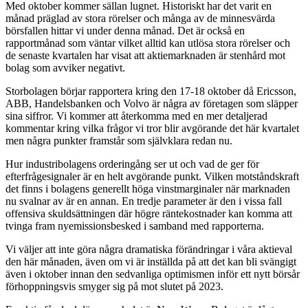
Med oktober kommer sällan lugnet. Historiskt har det varit en
månad präglad av stora rörelser och många av de minnesvärda
börsfallen hittar vi under denna månad. Det är också en
rapportmånad som väntar vilket alltid kan utlösa stora rörelser och
de senaste kvartalen har visat att aktiemarknaden är stenhård mot
bolag som avviker negativt.
Storbolagen börjar rapportera kring den 17-18 oktober då Ericsson,
ABB, Handelsbanken och Volvo är några av företagen som släpper
sina siffror. Vi kommer att återkomma med en mer detaljerad
kommentar kring vilka frågor vi tror blir avgörande det här kvartalet
men några punkter framstår som självklara redan nu.
Hur industribolagens orderingång ser ut och vad de ger för
efterfrågesignaler är en helt avgörande punkt. Vilken motståndskraft
det finns i bolagens generellt höga vinstmarginaler när marknaden
nu svalnar av är en annan. En tredje parameter är den i vissa fall
offensiva skuldsättningen där högre räntekostnader kan komma att
tvinga fram nyemissionsbesked i samband med rapporterna.
Vi väljer att inte göra några dramatiska förändringar i våra aktieval
den här månaden, även om vi är inställda på att det kan bli svängigt
även i oktober innan den sedvanliga optimismen inför ett nytt börsår
förhoppningsvis smyger sig på mot slutet på 2023.