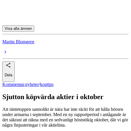
Rejlers
Fagerhult
Visa alla ämnen
Martin Blomgren
Dela
Kommentar
,
nyheter
/
koptips
Sjutton köpvärda aktier i oktober
Att räntetoppen sannolikt är nära har inte räckt för att hålla börsen
under armarna i september. Med en ny rapportperiod i antågande är
det säkrast att räkna med en sedvanligt höststökig oktober, där vi gör
några finjusteringar i vår aktielista.