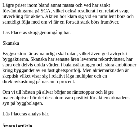
Lägre priser inom bland annat massa och ved har sänkt
förväntningarna på SCA, vilket också resulterat i en relativt svag
utveckling för aktien. Aktien bör klara sig vid en turbulent börs och
samtidigt följa med om vi får en fortsatt stark börs framöver.
Läs Placeras skogsgenomgång här.
Skanska
Byggsektorn är av naturliga skäl ratad, vilket även gett avtryck i
byggaktierna. Skanska har senaste åren levererat rekordvinster, har
stora och delvis dolda värden i balansräkningen och stora ambitioner
kring byggandet av en fastighetsportfölj. Men aktiemarknaden är
skeptisk vilket visar sig i relativt låga multiplar och en
direktavkastning på nästan 5 procent.
Om vi till hösten på allvar börjar se räntetoppar och lägre
materialpriser bör det dessutom vara positivt för aktiemarknadens
syn på byggbolagen.
Läs Placeras analys här.
Ämnen i artikeln
koptips