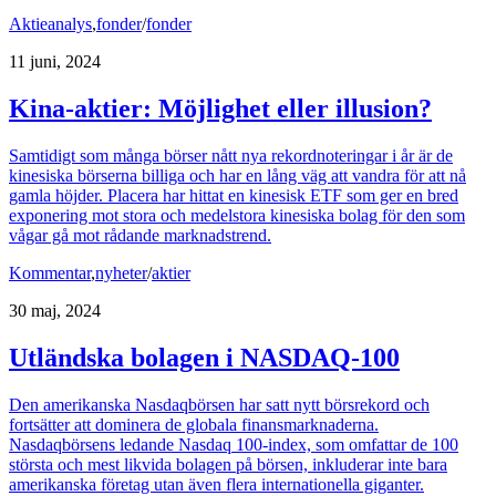
Aktieanalys
,
fonder
/
fonder
11 juni, 2024
Kina-aktier: Möjlighet eller illusion?
Samtidigt som många börser nått nya rekordnoteringar i år är de
kinesiska börserna billiga och har en lång väg att vandra för att nå
gamla höjder. Placera har hittat en kinesisk ETF som ger en bred
exponering mot stora och medelstora kinesiska bolag för den som
vågar gå mot rådande marknadstrend.
Kommentar
,
nyheter
/
aktier
30 maj, 2024
Utländska bolagen i NASDAQ-100
Den amerikanska Nasdaqbörsen har satt nytt börsrekord och
fortsätter att dominera de globala finansmarknaderna.
Nasdaqbörsens ledande Nasdaq 100-index, som omfattar de 100
största och mest likvida bolagen på börsen, inkluderar inte bara
amerikanska företag utan även flera internationella giganter.