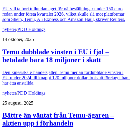
EU vill ta bort tullundantaget för nätbeställningar under 150 euro
redan under första kvartalet 2026, vilket skulle slå mot plattformar
som Shein, Temu, Ali Express och Amazon Haul, skriver Reuters.
nyheter
/
PDD Holdings
14 oktober, 2025
Temu dubblade vinsten i EU i fjol –
betalade bara 18 miljoner i skatt
Den kinesiska e-handelsjätten Temu mer än fördubblade vinsten i
EU under 2024 till knappt 120 miljoner dollar, trots att företaget bara
har åtta anställda.
nyheter
/
PDD Holdings
25 augusti, 2025
Bättre än väntat från Temu-ägaren –
aktien upp i förhandeln