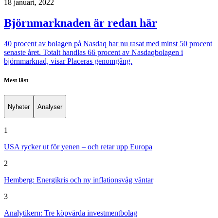
18 januari, 2022
Björnmarknaden är redan här
40 procent av bolagen på Nasdaq har nu rasat med minst 50 procent
senaste året. Totalt handlas 66 procent av Nasdaqbolagen i
björnmarknad, visar Placeras genomgång.
Mest läst
Nyheter
Analyser
1
USA rycker ut för yenen – och retar upp Europa
2
Hemberg: Energikris och ny inflationsvåg väntar
3
Analytikern: Tre köpvärda investmentbolag