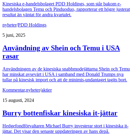
Kinesiska e-handelsbolaget PDD Holdings, som står bakom e-
handelsbolagen Temu och Pinduoduo, rapporterar ett högre justerat
resultat än väntat för andra kvartalet.
nyheter
/
PDD Holdings
5 juni, 2025
Användning av Shein och Temu i USA
rasar
Användningen av de kinesiska snabbmodejättarna Shein och Temu
har minskat avsevärt i USA i samband med Donald Trumps nya
tullar på kinesisk import och att de minimis-undantaget tagits bort.
Kommentar
,
nyheter
/
aktier
15 augusti, 2024
Burry bottenfiskar kinesiska it-jättar
Hedgefondförvaltaren Michael Burry investerar stort i kinesiska it-
jättar. Det visar den senaste uppdateringen av hans depå.