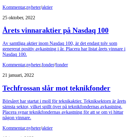
Kommentar
,
nyheter
/
aktier
25 oktober, 2022
Årets vinnaraktier på Nasdaq 100
Av samtliga aktier inom Nasdaq 100, är det endast tolv som
genererat positiv avkastning i år. Placera har listat årets vinnare i
Nasdaq 100.
Kommentar
,
nyheter
,
fonder
/
fonder
21 januari, 2022
Techfrossan slår mot teknikfonder
Börsåret har startat i moll för teknikaktier. Tekniksektorn är årets
sämsta sektor, vilket spillt över på teknikfondernas avkastning.
Placera synar teknikfondernas avkastning för att se om vi hittar
någon vinnare.
Kommentar
,
nyheter
/
aktier