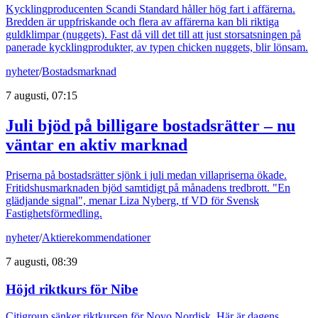
Kycklingproducenten Scandi Standard håller hög fart i affärerna.
Bredden är uppfriskande och flera av affärerna kan bli riktiga
guldklimpar (nuggets). Fast då vill det till att just storsatsningen på
panerade kycklingprodukter, av typen chicken nuggets, blir lönsam.
nyheter
/
Bostadsmarknad
7 augusti, 07:15
Juli bjöd på billigare bostadsrätter – nu
väntar en aktiv marknad
Priserna på bostadsrätter sjönk i juli medan villapriserna ökade.
Fritidshusmarknaden bjöd samtidigt på månadens tredbrott. "En
glädjande signal", menar Liza Nyberg, tf VD för Svensk
Fastighetsförmedling.
nyheter
/
Aktierekommendationer
7 augusti, 08:39
Höjd riktkurs för Nibe
Citigroup sänker riktkursen för Novo Nordisk. Här är dagens