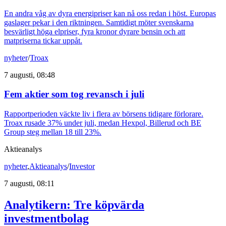
En andra våg av dyra energipriser kan nå oss redan i höst. Europas
gaslager pekar i den riktningen. Samtidigt möter svenskarna
besvärligt höga elpriser, fyra kronor dyrare bensin och att
matpriserna tickar uppåt.
nyheter
/
Troax
7 augusti, 08:48
Fem aktier som tog revansch i juli
Rapportperioden väckte liv i flera av börsens tidigare förlorare.
Troax rusade 37% under juli, medan Hexpol, Billerud och BE
Group steg mellan 18 till 23%.
Aktieanalys
nyheter
,
Aktieanalys
/
Investor
7 augusti, 08:11
Analytikern: Tre köpvärda
investmentbolag