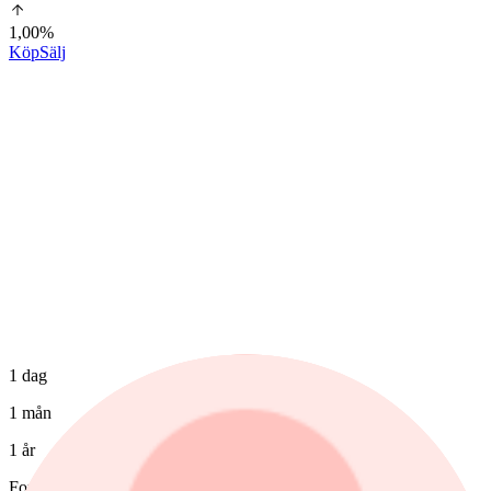
1,00%
Köp
Sälj
1 dag
1 mån
1 år
Fonder