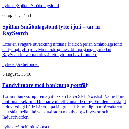
nyheter
/
Spiltan Småbolagsfond
6 augusti, 14:51
Spiltan Småbolagsfond lyfte i juli – tar in
RaySearch
Efter en svagare utveckling hittills i år fick Spiltan Småbolagsfond
ett tydligt lyft i juli. Mips bidrog mest till uppgången, medan
RaySearch Laboratories är ett nytt innehav i fonden.
nyheter
/
Aktiefonder
5 augusti, 15:06
Fondvinnare med banktung portfölj
Tommi Saukkoriipi har styrt nästan halva SEB Swedish Value Fund
mot finanssektorn. Det har varit ett vinnande drag. Fonden har slagit
index tydligt både i år och på längre sikt. Samtidigt har förvaltaren
valt sida mellan börsens två stora maktbolag - Investor och
Industrivärden.
nyheter
/
Stockholmsbörsen