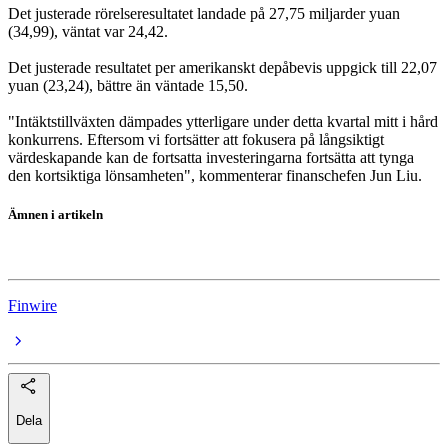
Det justerade rörelseresultatet landade på 27,75 miljarder yuan
(34,99), väntat var 24,42.
Det justerade resultatet per amerikanskt depåbevis uppgick till 22,07
yuan (23,24), bättre än väntade 15,50.
"Intäktstillväxten dämpades ytterligare under detta kvartal mitt i hård
konkurrens. Eftersom vi fortsätter att fokusera på långsiktigt
värdeskapande kan de fortsatta investeringarna fortsätta att tynga
den kortsiktiga lönsamheten", kommenterar finanschefen Jun Liu.
Ämnen i artikeln
PDD Holdings
Finwire
Dela