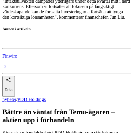
"Intäktstillväxten dämpades ytterligare under detta kvartal mitt i hård
konkurrens. Eftersom vi fortsätter att fokusera på långsiktigt
värdeskapande kan de fortsatta investeringarna fortsätta att tynga
den kortsiktiga lönsamheten", kommenterar finanschefen Jun Liu.
Ämnen i artikeln
PDD Holdings
Finwire
Dela
nyheter
/
PDD Holdings
Bättre än väntat från Temu-ägaren –
aktien upp i förhandeln
Kinesiska e-handelsbolaget PDD Holdings, som står bakom e-