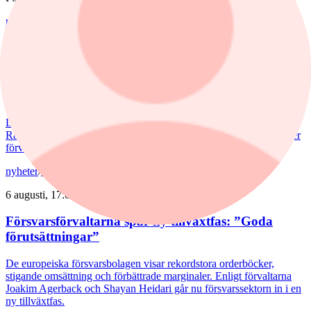
nyheter
,
fonder
/
Aktiefonder
7 augusti, 15:58
Förvaltaren efter Troax rusning:
"Fortsatt stor potential"
Lancelot Sverige steg 8,6% i juli, mot 2,2% för jämförelseindex.
Rapportvinnarna Mips och Troax bidrog till uppgången. I Troax ser
förvaltaren Erik Bertilsson fortsatt stor potential.
nyheter
/
Försvarsbolag
6 augusti, 17:03
Försvarsförvaltarna spår ny tillväxtfas: ”Goda
förutsättningar”
De europeiska försvarsbolagen visar rekordstora orderböcker,
stigande omsättning och förbättrade marginaler. Enligt förvaltarna
Joakim Agerback och Shayan Heidari går nu försvarssektorn in i en
ny tillväxtfas.