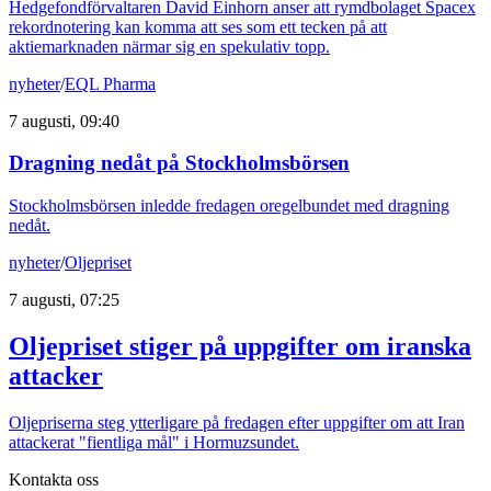
Hedgefondförvaltaren David Einhorn anser att rymdbolaget Spacex
rekordnotering kan komma att ses som ett tecken på att
aktiemarknaden närmar sig en spekulativ topp.
nyheter
/
EQL Pharma
7 augusti, 09:40
Dragning nedåt på Stockholmsbörsen
Stockholmsbörsen inledde fredagen oregelbundet med dragning
nedåt.
nyheter
/
Oljepriset
7 augusti, 07:25
Oljepriset stiger på uppgifter om iranska
attacker
Oljepriserna steg ytterligare på fredagen efter uppgifter om att Iran
attackerat "fientliga mål" i Hormuzsundet.
Kontakta oss