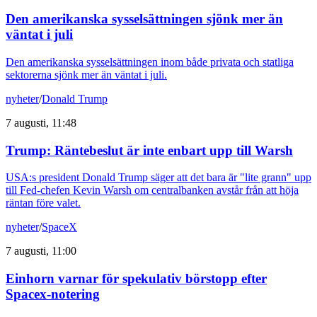
Den amerikanska sysselsättningen sjönk mer än
väntat i juli
Den amerikanska sysselsättningen inom både privata och statliga
sektorerna sjönk mer än väntat i juli.
nyheter
/
Donald Trump
7 augusti, 11:48
Trump: Räntebeslut är inte enbart upp till Warsh
USA:s president Donald Trump säger att det bara är "lite grann" upp
till Fed-chefen Kevin Warsh om centralbanken avstår från att höja
räntan före valet.
nyheter
/
SpaceX
7 augusti, 11:00
Einhorn varnar för spekulativ börstopp efter
Spacex-notering