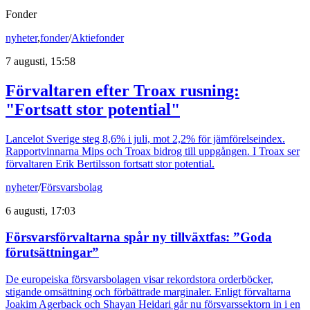
Fonder
nyheter
,
fonder
/
Aktiefonder
7 augusti, 15:58
Förvaltaren efter Troax rusning:
"Fortsatt stor potential"
Lancelot Sverige steg 8,6% i juli, mot 2,2% för jämförelseindex.
Rapportvinnarna Mips och Troax bidrog till uppgången. I Troax ser
förvaltaren Erik Bertilsson fortsatt stor potential.
nyheter
/
Försvarsbolag
6 augusti, 17:03
Försvarsförvaltarna spår ny tillväxtfas: ”Goda
förutsättningar”
De europeiska försvarsbolagen visar rekordstora orderböcker,
stigande omsättning och förbättrade marginaler. Enligt förvaltarna
Joakim Agerback och Shayan Heidari går nu försvarssektorn in i en