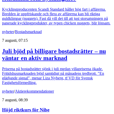
Kycklingproducenten Scandi Standard håller hög fart i affärerna.
Bredden är uppfriskande och flera av affärerna kan bli riktiga
guldklimpar (nuggets). Fast då vill det till att just storsatsningen på
panerade kycklingprodukter, av typen chicken nuggets, blir lönsam.
nyheter
/
Bostadsmarknad
7 augusti, 07:15
Juli bjöd på billigare bostadsrätter – nu
väntar en aktiv marknad
Priserna på bostadsrätter sjönk i juli medan villapriserna ökade.
Fritidshusmarknaden bjöd samtidigt på månadens tredbrott. "En
glädjande signal", menar Liza Nyberg, tf VD för Svensk
Fastighetsförmedling.
nyheter
/
Aktierekommendationer
7 augusti, 08:39
Höjd riktkurs för Nibe