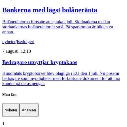
Bankerna med lägst bolåneränta
Bolåneräntorna fortsatte att sjunka i juli. Skillnaderna mellan
storbankernas bolåneräntor är små. På sparkonton är bilden en
annan.
nyheter
/
Bedrägeri
7 augusti, 12:10
Bedragare utnyttjar kryptokaos
Hundratals kryptobörser blev olagliga i EU den 1 juli. Nu poserar
bedragare som myndigheter med förfalskade dokument för att lura
kunder på deras pengar.
Mest läst
Nyheter
Analyser
1