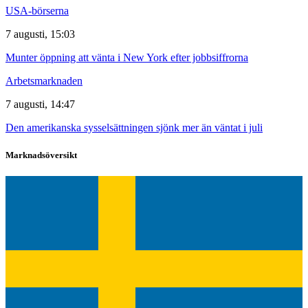
USA-börserna
7 augusti, 15:03
Munter öppning att vänta i New York efter jobbsiffrorna
Arbetsmarknaden
7 augusti, 14:47
Den amerikanska sysselsättningen sjönk mer än väntat i juli
Marknadsöversikt