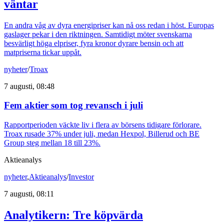
väntar
En andra våg av dyra energipriser kan nå oss redan i höst. Europas
gaslager pekar i den riktningen. Samtidigt möter svenskarna
besvärligt höga elpriser, fyra kronor dyrare bensin och att
matpriserna tickar uppåt.
nyheter
/
Troax
7 augusti, 08:48
Fem aktier som tog revansch i juli
Rapportperioden väckte liv i flera av börsens tidigare förlorare.
Troax rusade 37% under juli, medan Hexpol, Billerud och BE
Group steg mellan 18 till 23%.
Aktieanalys
nyheter
,
Aktieanalys
/
Investor
7 augusti, 08:11
Analytikern: Tre köpvärda