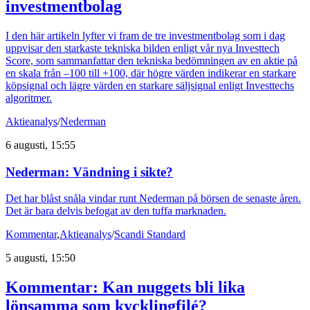
investmentbolag
I den här artikeln lyfter vi fram de tre investmentbolag som i dag
uppvisar den starkaste tekniska bilden enligt vår nya Investtech
Score, som sammanfattar den tekniska bedömningen av en aktie på
en skala från –100 till +100, där högre värden indikerar en starkare
köpsignal och lägre värden en starkare säljsignal enligt Investtechs
algoritmer.
Aktieanalys
/
Nederman
6 augusti, 15:55
Nederman: Vändning i sikte?
Det har blåst snåla vindar runt Nederman på börsen de senaste åren.
Det är bara delvis befogat av den tuffa marknaden.
Kommentar
,
Aktieanalys
/
Scandi Standard
5 augusti, 15:50
Kommentar: Kan nuggets bli lika
lönsamma som kycklingfilé?