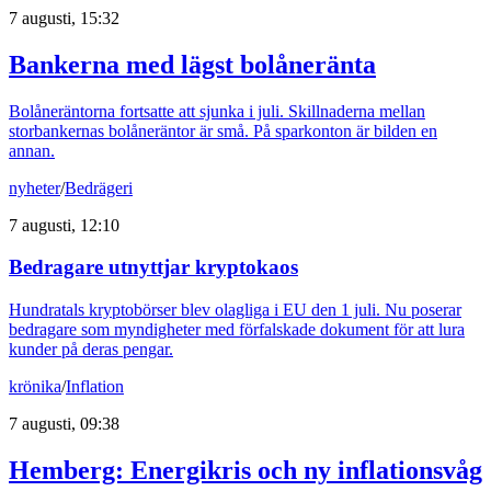
7 augusti, 15:32
Bankerna med lägst bolåneränta
Bolåneräntorna fortsatte att sjunka i juli. Skillnaderna mellan
storbankernas bolåneräntor är små. På sparkonton är bilden en
annan.
nyheter
/
Bedrägeri
7 augusti, 12:10
Bedragare utnyttjar kryptokaos
Hundratals kryptobörser blev olagliga i EU den 1 juli. Nu poserar
bedragare som myndigheter med förfalskade dokument för att lura
kunder på deras pengar.
krönika
/
Inflation
7 augusti, 09:38
Hemberg: Energikris och ny inflationsvåg