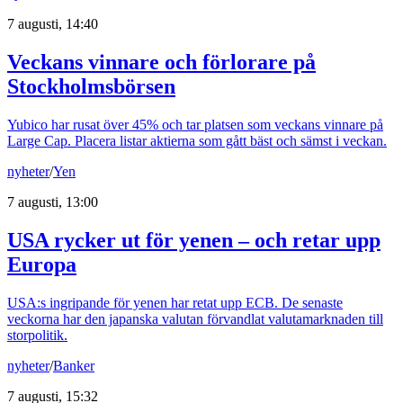
7 augusti, 14:40
Veckans vinnare och förlorare på
Stockholmsbörsen
Yubico har rusat över 45% och tar platsen som veckans vinnare på
Large Cap. Placera listar aktierna som gått bäst och sämst i veckan.
nyheter
/
Yen
7 augusti, 13:00
USA rycker ut för yenen – och retar upp
Europa
USA:s ingripande för yenen har retat upp ECB. De senaste
veckorna har den japanska valutan förvandlat valutamarknaden till
storpolitik.
nyheter
/
Banker
7 augusti, 15:32