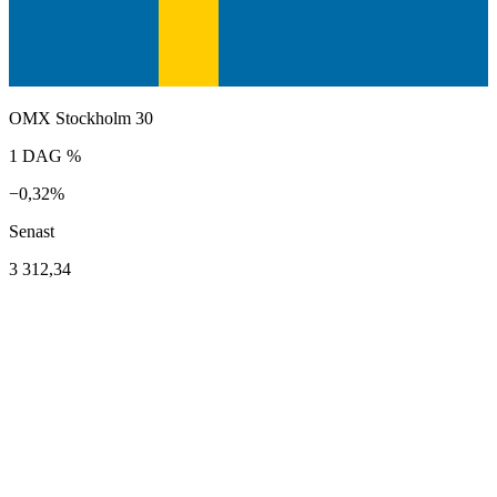
OMX Stockholm 30
1 DAG %
−0,32%
Senast
3 312,34