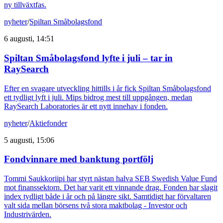
ny tillväxtfas.
nyheter
/
Spiltan Småbolagsfond
6 augusti, 14:51
Spiltan Småbolagsfond lyfte i juli – tar in
RaySearch
Efter en svagare utveckling hittills i år fick Spiltan Småbolagsfond
ett tydligt lyft i juli. Mips bidrog mest till uppgången, medan
RaySearch Laboratories är ett nytt innehav i fonden.
nyheter
/
Aktiefonder
5 augusti, 15:06
Fondvinnare med banktung portfölj
Tommi Saukkoriipi har styrt nästan halva SEB Swedish Value Fund
mot finanssektorn. Det har varit ett vinnande drag. Fonden har slagit
index tydligt både i år och på längre sikt. Samtidigt har förvaltaren
valt sida mellan börsens två stora maktbolag - Investor och
Industrivärden.