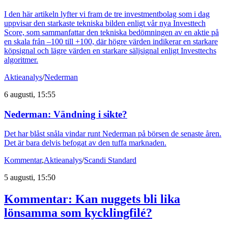
I den här artikeln lyfter vi fram de tre investmentbolag som i dag
uppvisar den starkaste tekniska bilden enligt vår nya Investtech
Score, som sammanfattar den tekniska bedömningen av en aktie på
en skala från –100 till +100, där högre värden indikerar en starkare
köpsignal och lägre värden en starkare säljsignal enligt Investtechs
algoritmer.
Aktieanalys
/
Nederman
6 augusti, 15:55
Nederman: Vändning i sikte?
Det har blåst snåla vindar runt Nederman på börsen de senaste åren.
Det är bara delvis befogat av den tuffa marknaden.
Kommentar
,
Aktieanalys
/
Scandi Standard
5 augusti, 15:50
Kommentar: Kan nuggets bli lika
lönsamma som kycklingfilé?