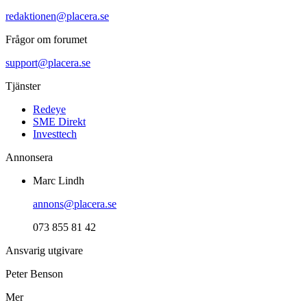
redaktionen@placera.se
Frågor om forumet
support@placera.se
Tjänster
Redeye
SME Direkt
Investtech
Annonsera
Marc Lindh
annons@placera.se
073 855 81 42
Ansvarig utgivare
Peter Benson
Mer