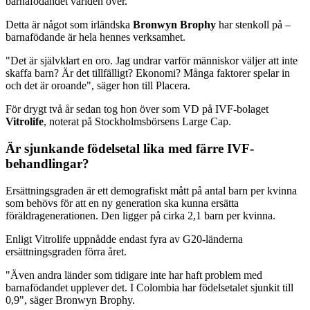
barnafödandet världen över.
Detta är något som irländska
Bronwyn Brophy
har stenkoll på –
barnafödande är hela hennes verksamhet.
"Det är självklart en oro. Jag undrar varför människor väljer att inte
skaffa barn? Är det tillfälligt? Ekonomi? Många faktorer spelar in
och det är oroande", säger hon till Placera.
För drygt två år sedan tog hon över som VD på IVF-bolaget
Vitrolife
, noterat på Stockholmsbörsens Large Cap.
Är sjunkande födelsetal lika med färre IVF-
behandlingar?
Ersättningsgraden är ett demografiskt mått på antal barn per kvinna
som behövs för att en ny generation ska kunna ersätta
föräldragenerationen. Den ligger på cirka 2,1 barn per kvinna.
Enligt Vitrolife uppnådde endast fyra av G20-länderna
ersättningsgraden förra året.
"Även andra länder som tidigare inte har haft problem med
barnafödandet upplever det. I Colombia har födelsetalet sjunkit till
0,9", säger Bronwyn Brophy.