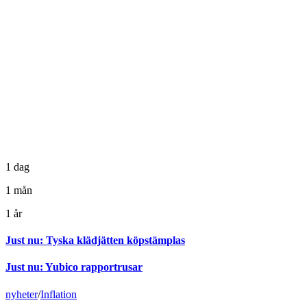
1 dag
1 mån
1 år
Just nu
:
Tyska klädjätten köpstämplas
Just nu
:
Yubico rapportrusar
nyheter
/
Inflation