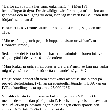
"Därför att vi vill ha fler barn, enkelt sagt. (...) Men IVF-
behandlingar är dyra. Det är väldigt svårt för många människor att
genomgå och få tillgång till dem, men jag har varit för IVF ända från
början", sade han då.
Beskedet fick Vitrolifes aktie att rusa och på en dag steg den med
11%.
"Min telefon pep och pep och hoppade nästan ur väskan", minns
Bronwyn Brophy.
Sedan blev det tyst och hittills har Trumpadministrationen inte gjort
något åtgärd i den verkställande ordern.
"Man brukar ju säga att 'all press är bra press' men jag kan inte tänka
mig något sämre tillfälle för detta uttalande", säger VD:n.
Enligt henne har det fått flera amerikaner att pausa sina planer på
provrörsbefruktning, i väntan på eventuella lättnader. I USA kan en
IVF-behandling kosta upp mot 25 000 USD.
Vitrolifes första kvartal kom in bättre, något som VD:n förklarar
med att de som redan påbörjat sin IVF-behandling helst inte avslutar
den. Påverkan på omsättningen blev aningen eftersläpande och
syntes därför inte förrän i andra kvartalet.