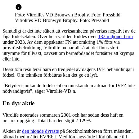
Foto: Vitrolifes VD Bronwyn Brophy. Foto: Pressbild
Vitrolifes VD Bronwyn Brophy. Foto: Pressbild
Samtidigt är det inte säkert att verksamheten påverkas negativt av de
låga födelsetalen. Över hela världen föddes över
132 miljoner barn
under 2023. Av dem uppskattar FN att omkring 1% fötts via
provrörsbefruktning. Vitrolife menar alltså att det finns stort
utrymme för tillväxt, oavsett om barnafödandet fortsätter att krympa
eller inte.
Dessutom resulterar bara en tredjedel av dagens IVF-behandlingar i
födsel. Om tekniken förbättras kan det ge ett lyft.
"Betyder sjunkande födelsetal en minskande marknad för IVF? Inte
nödvändigtvis", säger Vitrolife-VD:n.
En dyr aktie
Vitrolife noterades sommaren 2001 och har sedan dess haft en
urstark uppgång. Totalt har den stigit 2 129%.
Aktien är
den nionde dyraste
på Stockholmsbörsen förra månaden,
räknad med måttet EV/Ebit. Med företagsvärde i förhållande till