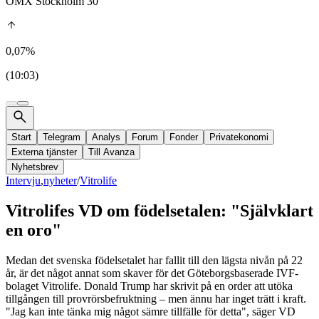
OMX Stockholm 30
0,07%
(10:03)
Start
Telegram
Analys
Forum
Fonder
Privatekonomi
Externa tjänster
Till Avanza
Nyhetsbrev
Intervju
,
nyheter
/
Vitrolife
Vitrolifes VD om födelsetalen: "Självklart
en oro"
Medan det svenska födelsetalet har fallit till den lägsta nivån på 22
år, är det något annat som skaver för det Göteborgsbaserade IVF-
bolaget Vitrolife. Donald Trump har skrivit på en order att utöka
tillgången till provrörsbefruktning – men ännu har inget trätt i kraft.
"Jag kan inte tänka mig något sämre tillfälle för detta", säger VD