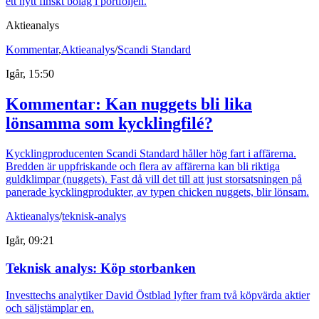
ett nytt finskt bolag i portföljen.
Aktieanalys
Kommentar
,
Aktieanalys
/
Scandi Standard
Igår, 15:50
Kommentar: Kan nuggets bli lika
lönsamma som kycklingfilé?
Kycklingproducenten Scandi Standard håller hög fart i affärerna.
Bredden är uppfriskande och flera av affärerna kan bli riktiga
guldklimpar (nuggets). Fast då vill det till att just storsatsningen på
panerade kycklingprodukter, av typen chicken nuggets, blir lönsam.
Aktieanalys
/
teknisk-analys
Igår, 09:21
Teknisk analys: Köp storbanken
Investtechs analytiker David Östblad lyfter fram två köpvärda aktier
och säljstämplar en.