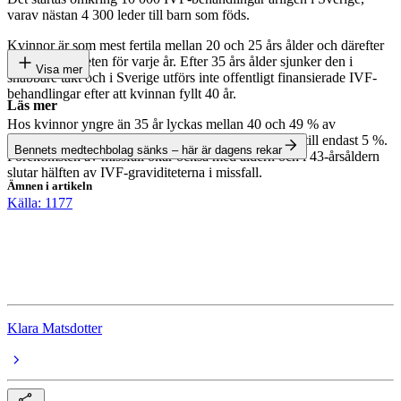
varav nästan 4 300 leder till barn som föds.
Kvinnor är som mest fertila mellan 20 och 25 års ålder och därefter
sjunker fertiliteten för varje år. Efter 35 års ålder sjunker den i
Visa mer
snabbare takt och i Sverige utförs inte offentligt finansierade IVF-
behandlingar efter att kvinnan fyllt 40 år.
Läs mer
Hos kvinnor yngre än 35 år lyckas mellan 40 och 49 % av
behandlingen, medan siffran vid 43 års ålder uppgår till endast 5 %.
Bennets medtechbolag sänks – här är dagens rekar
Förekomsten av missfall ökar också med åldern och i 43-årsåldern
slutar hälften av IVF-graviditeterna i missfall.
Ämnen i artikeln
Källa: 1177
Vitrolife
Medicinteknik
intervjuer
Klara Matsdotter