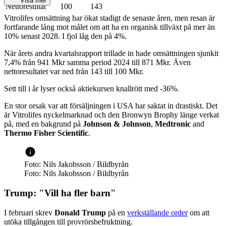
Visa mer
Nettoresultat
100
143
Vitrolifes omsättning har ökat stadigt de senaste åren, men resan är
fortfarande lång mot målet om att ha en organisk tillväxt på mer än
10% senast 2028. I fjol låg den på 4%.
När årets andra kvartalsrapport trillade in hade omsättningen sjunkit
7,4% från 941 Mkr samma period 2024 till 871 Mkr. Även
nettoresultatet var ned från 143 till 100 Mkr.
Sett till i år lyser också aktiekursen knallrött med -36%.
En stor orsak var att försäljningen i USA har saktat in drastiskt. Det
är Vitrolifes nyckelmarknad och den Bronwyn Brophy länge verkat
på, med en bakgrund på
Johnson & Johnson
,
Medtronic
and
Thermo Fisher Scientific
.
Foto: Nils Jakobsson / Bildbyrån
Foto: Nils Jakobsson / Bildbyrån
Trump: "Vill ha fler barn"
I februari skrev
Donald Trump
på en
verkställande order
om att
utöka tillgången till provrörsbefruktning.