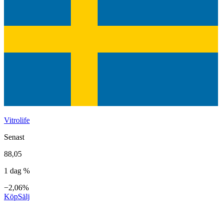
Vitrolife
Senast
88,05
1 dag %
−2,06%
Köp
Sälj