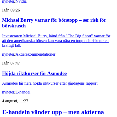
nyheter
/
Nvidia
Igår, 09:26
Michael Burry varnar för börstopp – ser risk för
börskrasch
Investeraren Michael Burry, känd från "The Big Short" varnar för
att den amerikanska börsen kan vara nära en topp och riskerar ett
kraftigt fall.
nyheter
/
Aktierekommendationer
Igår, 07:47
Höjda riktkurser för Asmodee
Asmodee får flera höjda riktkurser efter gårdagens rapport.
nyheter
/
E-handel
4 augusti, 11:27
E-handeln vänder upp – men aktierna