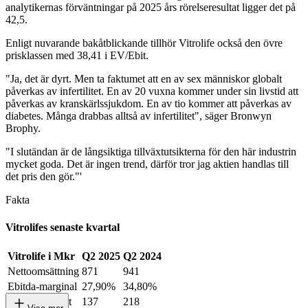
analytikernas förväntningar på 2025 års rörelseresultat ligger det på
42,5.
Enligt nuvarande bakåtblickande tillhör Vitrolife också den övre
prisklassen med 38,41 i EV/Ebit.
"Ja, det är dyrt. Men ta faktumet att en av sex människor globalt
påverkas av infertilitet. En av 20 vuxna kommer under sin livstid att
påverkas av kranskärlssjukdom. En av tio kommer att påverkas av
diabetes. Många drabbas alltså av infertilitet", säger Bronwyn
Brophy.
"I slutändan är de långsiktiga tillväxtutsikterna för den här industrin
mycket goda. Det är ingen trend, därför tror jag aktien handlas till
det pris den gör."'
Fakta
Vitrolifes senaste kvartal
Vitrolife i Mkr
Q2 2025
Q2 2024
Nettoomsättning
871
941
Ebitda-marginal
27,90%
34,80%
Rörelseresultat
137
218