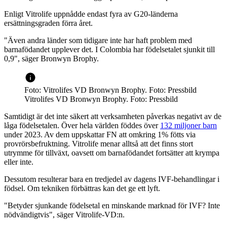
Enligt Vitrolife uppnådde endast fyra av G20-länderna
ersättningsgraden förra året.
"Även andra länder som tidigare inte har haft problem med
barnafödandet upplever det. I Colombia har födelsetalet sjunkit till
0,9", säger Bronwyn Brophy.
Foto: Vitrolifes VD Bronwyn Brophy. Foto: Pressbild
Vitrolifes VD Bronwyn Brophy. Foto: Pressbild
Samtidigt är det inte säkert att verksamheten påverkas negativt av de
låga födelsetalen. Över hela världen föddes över
132 miljoner barn
under 2023. Av dem uppskattar FN att omkring 1% fötts via
provrörsbefruktning. Vitrolife menar alltså att det finns stort
utrymme för tillväxt, oavsett om barnafödandet fortsätter att krympa
eller inte.
Dessutom resulterar bara en tredjedel av dagens IVF-behandlingar i
födsel. Om tekniken förbättras kan det ge ett lyft.
"Betyder sjunkande födelsetal en minskande marknad för IVF? Inte
nödvändigtvis", säger Vitrolife-VD:n.