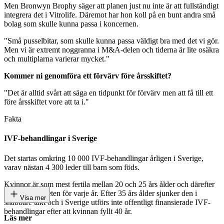
Men Bronwyn Brophy säger att planen just nu inte är att fullständigt
integrera det i Vitrolife. Däremot har hon koll på en bunt andra små
bolag som skulle kunna passa i koncernen.
"Små pusselbitar, som skulle kunna passa väldigt bra med det vi gör.
Men vi är extremt noggranna i M&A-delen och tiderna är lite osäkra
och multiplarna varierar mycket."
Kommer ni genomföra ett förvärv före årsskiftet?
"Det är alltid svårt att säga en tidpunkt för förvärv men att få till ett
före årsskiftet vore att ta i."
Fakta
IVF-behandlingar i Sverige
Det startas omkring 10 000 IVF-behandlingar årligen i Sverige,
varav nästan 4 300 leder till barn som föds.
Kvinnor är som mest fertila mellan 20 och 25 års ålder och därefter
sjunker fertiliteten för varje år. Efter 35 års ålder sjunker den i
Visa mer
snabbare takt och i Sverige utförs inte offentligt finansierade IVF-
behandlingar efter att kvinnan fyllt 40 år.
Läs mer