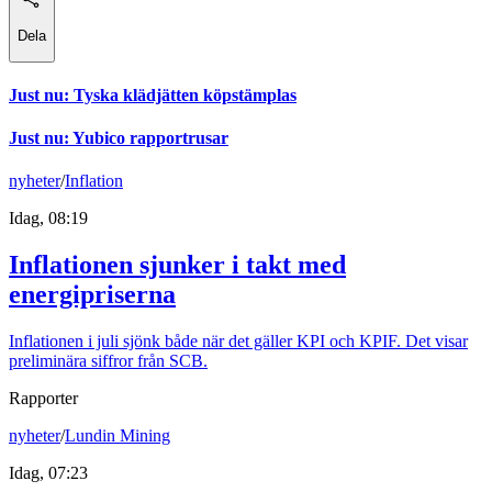
Dela
Just nu
:
Tyska klädjätten köpstämplas
Just nu
:
Yubico rapportrusar
nyheter
/
Inflation
Idag, 08:19
Inflationen sjunker i takt med
energipriserna
Inflationen i juli sjönk både när det gäller KPI och KPIF. Det visar
preliminära siffror från SCB.
Rapporter
nyheter
/
Lundin Mining
Idag, 07:23