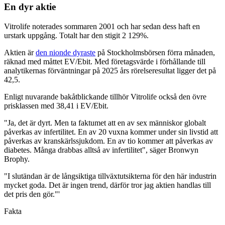
En dyr aktie
Vitrolife noterades sommaren 2001 och har sedan dess haft en
urstark uppgång. Totalt har den stigit 2 129%.
Aktien är
den nionde dyraste
på Stockholmsbörsen förra månaden,
räknad med måttet EV/Ebit. Med företagsvärde i förhållande till
analytikernas förväntningar på 2025 års rörelseresultat ligger det på
42,5.
Enligt nuvarande bakåtblickande tillhör Vitrolife också den övre
prisklassen med 38,41 i EV/Ebit.
"Ja, det är dyrt. Men ta faktumet att en av sex människor globalt
påverkas av infertilitet. En av 20 vuxna kommer under sin livstid att
påverkas av kranskärlssjukdom. En av tio kommer att påverkas av
diabetes. Många drabbas alltså av infertilitet", säger Bronwyn
Brophy.
"I slutändan är de långsiktiga tillväxtutsikterna för den här industrin
mycket goda. Det är ingen trend, därför tror jag aktien handlas till
det pris den gör."'
Fakta