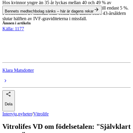
Hos kvinnor yngre än 35 år lyckas mellan 40 och 49 % av
behandlingen, medan siffran vid 43 års ålder uppgår till endast 5 %.
Bennets medtechbolag sänks – här är dagens rekar
Förekomsten av missfall ökar också med åldern och i 43-årsåldern
slutar hälften av IVF-graviditeterna i missfall.
Ämnen i artikeln
Källa: 1177
Vitrolife
Medicinteknik
intervjuer
Klara Matsdotter
Dela
Intervju
,
nyheter
/
Vitrolife
Vitrolifes VD om födelsetalen: "Självklart