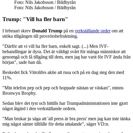
Foto: Nils Jakobsson / Bildbyrån
Foto: Nils Jakobsson / Bildbyrån
Trump: "Vill ha fler barn"
I februari skrev
Donald Trump
på en
verkställande order
om att
utöka tillgången till provrörsbefruktning.
"Därför att vi vill ha fler barn, enkelt sagt. (...) Men IVF-
behandlingar är dyra. Det är väldigt svårt för många människor att
genomgå och få tillgång till dem, men jag har varit för IVF ända från
början", sade han då.
Beskedet fick Vitrolifes aktie att rusa och på en dag steg den med
11%.
"Min telefon pep och pep och hoppade nästan ur väskan", minns
Bronwyn Brophy.
Sedan blev det tyst och hittills har Trumpadministrationen inte gjort
något åtgärd i den verkställande ordern.
"Man brukar ju säga att 'all press är bra press' men jag kan inte tänka
mig något sämre tillfälle för detta uttalande", säger VD:n.