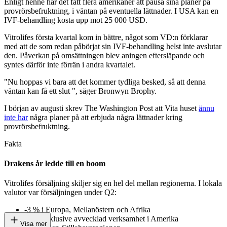
Enligt henne har det fått flera amerikaner att pausa sina planer på
provrörsbefruktning, i väntan på eventuella lättnader. I USA kan en
IVF-behandling kosta upp mot 25 000 USD.
Vitrolifes första kvartal kom in bättre, något som VD:n förklarar
med att de som redan påbörjat sin IVF-behandling helst inte avslutar
den. Påverkan på omsättningen blev aningen eftersläpande och
syntes därför inte förrän i andra kvartalet.
"Nu hoppas vi bara att det kommer tydliga besked, så att denna
väntan kan få ett slut ", säger Bronwyn Brophy.
I början av augusti skrev The Washington Post att Vita huset
ännu
inte har
några planer på att erbjuda några lättnader kring
provrörsbefruktning.
Fakta
Drakens år ledde till en boom
Vitrolifes försäljning skiljer sig en hel del mellan regionerna. I lokala
valutor var försäljningen under Q2:
-3 % i Europa, Mellanöstern och Afrika
+5% exklusive avvecklad verksamhet i Amerika
Visa mer