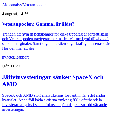
Aktieanalys
/
Veteranpoolen
4 augusti, 14:56
Veteranpoolen: Gammal är äldst?
Trenden att hyra in pensionärer för olika uppdrag är fortsatt stark
och Veteranpoolen navigerar marknaden väl med god tillväxt och
stabila marginaler. Samtidigt har aktien stigit kraftigt de senaste åren.
Har den mer att ge?
nyheter
/
Rapport
Igår, 11:29
Jätteinvesteringar sänker SpaceX och
AMD
SpaceX och AMD slog analytikernas förväntningar i det andra
kvartalet. Ändå föll båda aktierna omkring 8% i efterhandeln.
Investerarna tycks i stället fokusera på bolagens snabbt växande
investeringar.