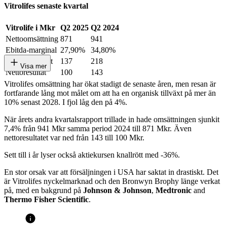
Vitrolifes senaste kvartal
Vitrolife i Mkr
Q2 2025
Q2 2024
Nettoomsättning
871
941
Ebitda-marginal
27,90%
34,80%
Rörelseresultat
137
218
Visa mer
Nettoresultat
100
143
Vitrolifes omsättning har ökat stadigt de senaste åren, men resan är
fortfarande lång mot målet om att ha en organisk tillväxt på mer än
10% senast 2028. I fjol låg den på 4%.
När årets andra kvartalsrapport trillade in hade omsättningen sjunkit
7,4% från 941 Mkr samma period 2024 till 871 Mkr. Även
nettoresultatet var ned från 143 till 100 Mkr.
Sett till i år lyser också aktiekursen knallrött med -36%.
En stor orsak var att försäljningen i USA har saktat in drastiskt. Det
är Vitrolifes nyckelmarknad och den Bronwyn Brophy länge verkat
på, med en bakgrund på
Johnson & Johnson
,
Medtronic
and
Thermo Fisher Scientific
.