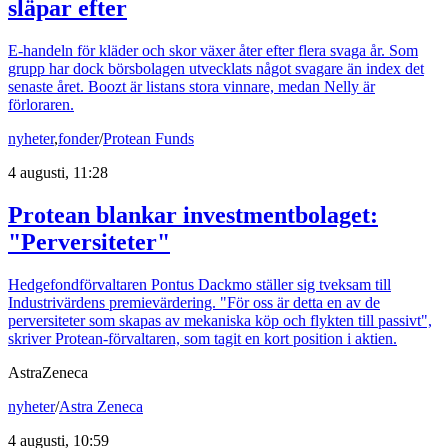
släpar efter
E-handeln för kläder och skor växer åter efter flera svaga år. Som
grupp har dock börsbolagen utvecklats något svagare än index det
senaste året. Boozt är listans stora vinnare, medan Nelly är
förloraren.
nyheter
,
fonder
/
Protean Funds
4 augusti, 11:28
Protean blankar investmentbolaget:
"Perversiteter"
Hedgefondförvaltaren Pontus Dackmo ställer sig tveksam till
Industrivärdens premievärdering. "För oss är detta en av de
perversiteter som skapas av mekaniska köp och flykten till passivt",
skriver Protean-förvaltaren, som tagit en kort position i aktien.
AstraZeneca
nyheter
/
Astra Zeneca
4 augusti, 10:59