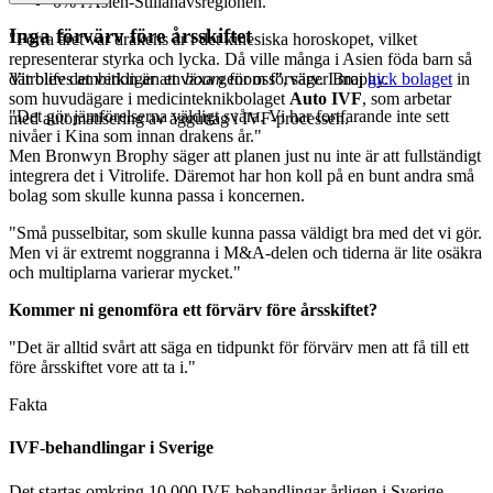
0% i Asien-Stillahavsregionen.
Inga förvärv före årsskiftet
"Förra året var drakens år i det kinesiska horoskopet, vilket
representerar styrka och lycka. Då ville många i Asien föda barn så
Vitrolifes ambition är att växa genom förvärv. I maj
gick bolaget
in
där blev det verkligen en
boom
för oss", säger Brophy.
som huvudägare i medicinteknikbolaget
Auto IVF
, som arbetar
"Det gör jämförelserna väldigt svåra. Vi har fortfarande inte sett
med automatisering av ägguttag i IVF-processen.
nivåer i Kina som innan drakens år."
Men Bronwyn Brophy säger att planen just nu inte är att fullständigt
integrera det i Vitrolife. Däremot har hon koll på en bunt andra små
bolag som skulle kunna passa i koncernen.
"Små pusselbitar, som skulle kunna passa väldigt bra med det vi gör.
Men vi är extremt noggranna i M&A-delen och tiderna är lite osäkra
och multiplarna varierar mycket."
Kommer ni genomföra ett förvärv före årsskiftet?
"Det är alltid svårt att säga en tidpunkt för förvärv men att få till ett
före årsskiftet vore att ta i."
Fakta
IVF-behandlingar i Sverige
Det startas omkring 10 000 IVF-behandlingar årligen i Sverige,