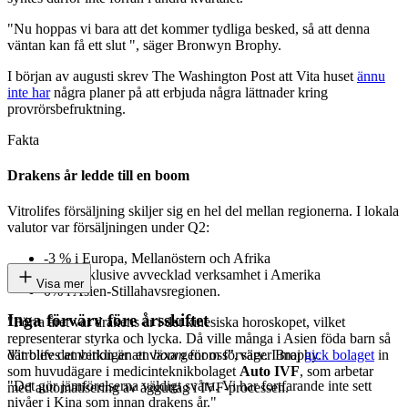
"Nu hoppas vi bara att det kommer tydliga besked, så att denna
väntan kan få ett slut ", säger Bronwyn Brophy.
I början av augusti skrev The Washington Post att Vita huset
ännu
inte har
några planer på att erbjuda några lättnader kring
provrörsbefruktning.
Fakta
Drakens år ledde till en boom
Vitrolifes försäljning skiljer sig en hel del mellan regionerna. I lokala
valutor var försäljningen under Q2:
-3 % i Europa, Mellanöstern och Afrika
+5% exklusive avvecklad verksamhet i Amerika
Visa mer
0% i Asien-Stillahavsregionen.
Inga förvärv före årsskiftet
"Förra året var drakens år i det kinesiska horoskopet, vilket
representerar styrka och lycka. Då ville många i Asien föda barn så
Vitrolifes ambition är att växa genom förvärv. I maj
gick bolaget
in
där blev det verkligen en
boom
för oss", säger Brophy.
som huvudägare i medicinteknikbolaget
Auto IVF
, som arbetar
"Det gör jämförelserna väldigt svåra. Vi har fortfarande inte sett
med automatisering av ägguttag i IVF-processen.
nivåer i Kina som innan drakens år."