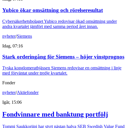
Yubico ökar omsättning och rörelseresultat
Cybersäkerhetsbolaget Yubico redovisar ökad omsättning under
andra kvartalet jämfört med samma period året innan.
nyheter
/
Siemens
Idag, 07:16
Stark orderingång för Siemens – höjer vinstprognos
Tyska konglomeratbjässen Siemens redovisar en omsättning i linje
med förväntat under tredje kvartalet.
Fonder
nyheter
/
Aktiefonder
Igår, 15:06
Fondvinnare med banktung portfölj
Tommi Saukkoriipi har styrt nästan halva SEB Swedish Value Fund