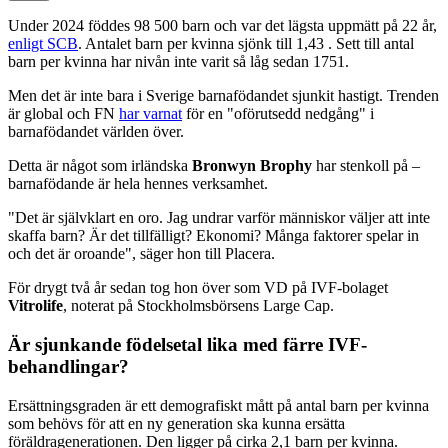
Under 2024 föddes 98 500 barn och var det lägsta uppmätt på 22 år,
enligt SCB
. Antalet barn per kvinna sjönk till 1,43 . Sett till antal
barn per kvinna har nivån inte varit så låg sedan 1751.
Men det är inte bara i Sverige barnafödandet sjunkit hastigt. Trenden
är global och FN
har varnat
för en "oförutsedd nedgång" i
barnafödandet världen över.
Detta är något som irländska
Bronwyn Brophy
har stenkoll på –
barnafödande är hela hennes verksamhet.
"Det är självklart en oro. Jag undrar varför människor väljer att inte
skaffa barn? Är det tillfälligt? Ekonomi? Många faktorer spelar in
och det är oroande", säger hon till Placera.
För drygt två år sedan tog hon över som VD på IVF-bolaget
Vitrolife
, noterat på Stockholmsbörsens Large Cap.
Är sjunkande födelsetal lika med färre IVF-
behandlingar?
Ersättningsgraden är ett demografiskt mått på antal barn per kvinna
som behövs för att en ny generation ska kunna ersätta
föräldragenerationen. Den ligger på cirka 2,1 barn per kvinna.