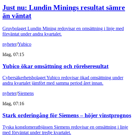
Just nu
:
Lundin Minings resultat sämre
än väntat
Gruvbolaget Lundin Mining redovisar en omsättning i linje med
förväntat under andra kvartalet.
nyheter
/
Yubico
Idag, 07:15
Yubico ökar omsättning och rörelseresultat
Cybersäkerhetsbolaget Yubico redovisar ökad omsättning under
andra kvartalet jämfört med samma period året innan.
nyheter
/
Siemens
Idag, 07:16
Stark orderingång för Siemens – höjer vinstprognos
Tyska konglomeratbjässen Siemens redovisar en omsättning i linje
med förväntat under tredje kvartalet.