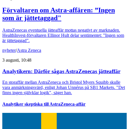
Förvaltaren om Astra-affären: ”Ingen
som är jättetaggad"
AstraZenecas eventuella jätteaffär mottas negativt av marknaden.
HealthInvest-förvaltaren Ellinor Hult delar sentimentet: ”Ingen som
är jättetaggad”.
nyheter
/
Astra Zeneca
3 augusti, 10:48
Analytikern: Därför sågas AstraZenecas jätteaffär
En storaffär mellan AstraZeneca och Bristol Myers Squibb skulle
vara anmärkningsvärd, enligt Johan Unnérus på SB1 Markets. "Det
finns ingen självklar logik", säger han.
Analytiker skeptiska till AstraZeneca-affär