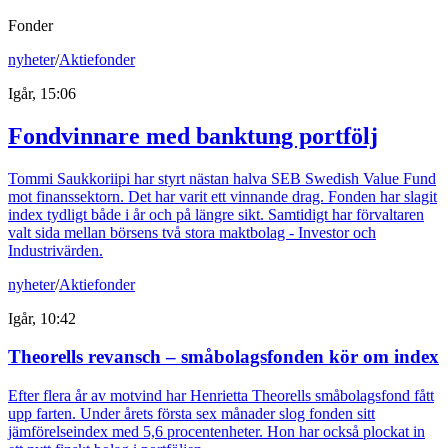
Fonder
nyheter
/
Aktiefonder
Igår, 15:06
Fondvinnare med banktung portfölj
Tommi Saukkoriipi har styrt nästan halva SEB Swedish Value Fund
mot finanssektorn. Det har varit ett vinnande drag. Fonden har slagit
index tydligt både i år och på längre sikt. Samtidigt har förvaltaren
valt sida mellan börsens två stora maktbolag - Investor och
Industrivärden.
nyheter
/
Aktiefonder
Igår, 10:42
Theorells revansch – småbolagsfonden kör om index
Efter flera år av motvind har Henrietta Theorells småbolagsfond fått
upp farten. Under årets första sex månader slog fonden sitt
jämförelseindex med 5,6 procentenheter. Hon har också plockat in