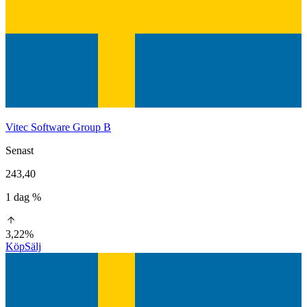
Vitec Software Group B
Senast
243,40
1 dag %
3,22%
Köp
Sälj