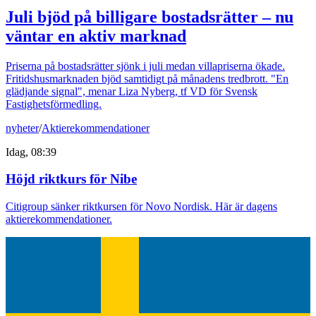
Juli bjöd på billigare bostadsrätter – nu
väntar en aktiv marknad
Priserna på bostadsrätter sjönk i juli medan villapriserna ökade.
Fritidshusmarknaden bjöd samtidigt på månadens tredbrott. "En
glädjande signal", menar Liza Nyberg, tf VD för Svensk
Fastighetsförmedling.
nyheter
/
Aktierekommendationer
Idag, 08:39
Höjd riktkurs för Nibe
Citigroup sänker riktkursen för Novo Nordisk. Här är dagens
aktierekommendationer.