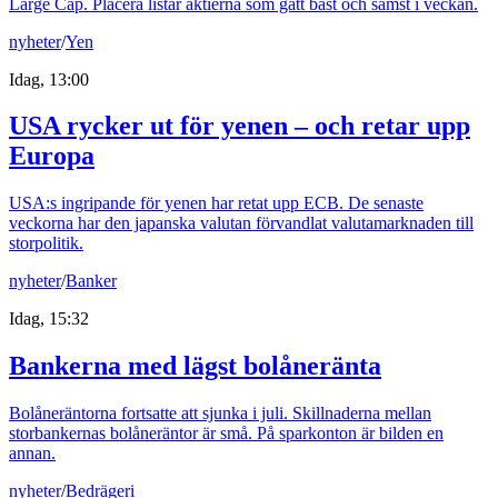
Large Cap. Placera listar aktierna som gått bäst och sämst i veckan.
nyheter
/
Yen
Idag, 13:00
USA rycker ut för yenen – och retar upp
Europa
USA:s ingripande för yenen har retat upp ECB. De senaste
veckorna har den japanska valutan förvandlat valutamarknaden till
storpolitik.
nyheter
/
Banker
Idag, 15:32
Bankerna med lägst bolåneränta
Bolåneräntorna fortsatte att sjunka i juli. Skillnaderna mellan
storbankernas bolåneräntor är små. På sparkonton är bilden en
annan.
nyheter
/
Bedrägeri