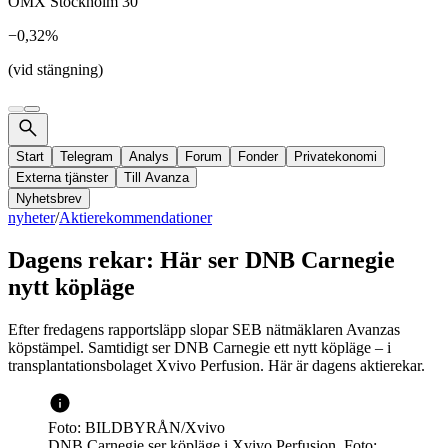
OMX Stockholm 30
−0,32%
(vid stängning)
Start
Telegram
Analys
Forum
Fonder
Privatekonomi
Externa tjänster
Till Avanza
Nyhetsbrev
nyheter
/
Aktierekommendationer
Dagens rekar: Här ser DNB Carnegie
nytt köpläge
Efter fredagens rapportsläpp slopar SEB nätmäklaren Avanzas
köpstämpel. Samtidigt ser DNB Carnegie ett nytt köpläge – i
transplantationsbolaget Xvivo Perfusion. Här är dagens aktierekar.
Foto: BILDBYRÅN/Xvivo
DNB Carnegie ser köpläge i Xvivo Perfusion. Foto: