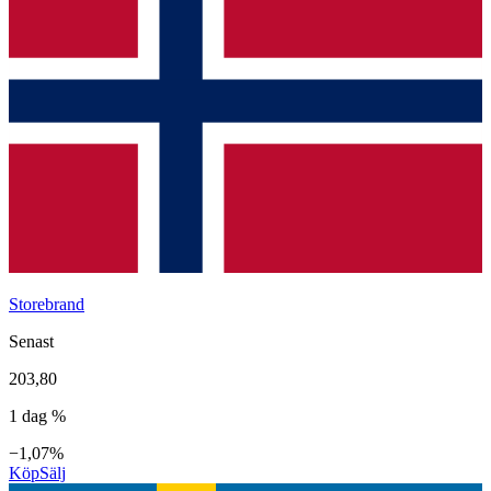
Storebrand
Senast
203,80
1 dag %
−1,07%
Köp
Sälj