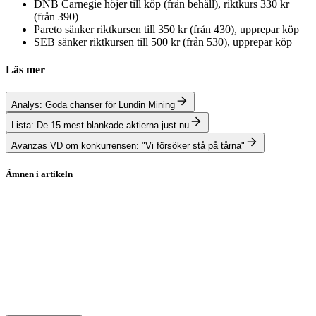
DNB Carnegie höjer till köp (från behåll), riktkurs 330 kr
(från 390)
Pareto sänker riktkursen till 350 kr (från 430), upprepar köp
SEB sänker riktkursen till 500 kr (från 530), upprepar köp
Läs mer
Analys: Goda chanser för Lundin Mining
Lista: De 15 mest blankade aktierna just nu
Avanzas VD om konkurrensen: "Vi försöker stå på tårna"
Ämnen i artikeln
Aktierekommendationer
Xvivo
Vimian
Vitec
TF Bank