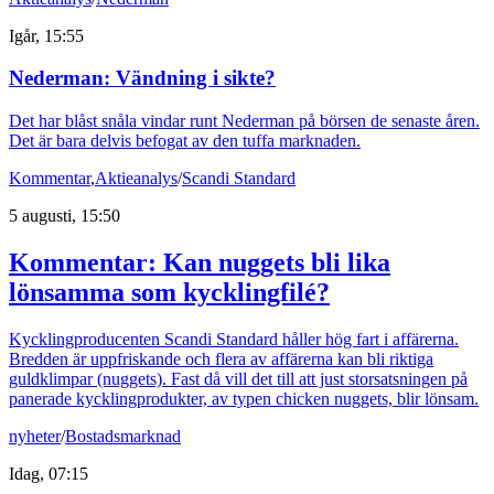
Igår, 15:55
Nederman: Vändning i sikte?
Det har blåst snåla vindar runt Nederman på börsen de senaste åren.
Det är bara delvis befogat av den tuffa marknaden.
Kommentar
,
Aktieanalys
/
Scandi Standard
5 augusti, 15:50
Kommentar: Kan nuggets bli lika
lönsamma som kycklingfilé?
Kycklingproducenten Scandi Standard håller hög fart i affärerna.
Bredden är uppfriskande och flera av affärerna kan bli riktiga
guldklimpar (nuggets). Fast då vill det till att just storsatsningen på
panerade kycklingprodukter, av typen chicken nuggets, blir lönsam.
nyheter
/
Bostadsmarknad
Idag, 07:15