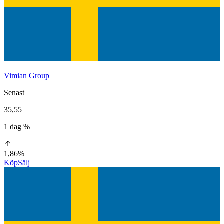
Vimian Group
Senast
35,55
1 dag %
1,86%
Köp
Sälj