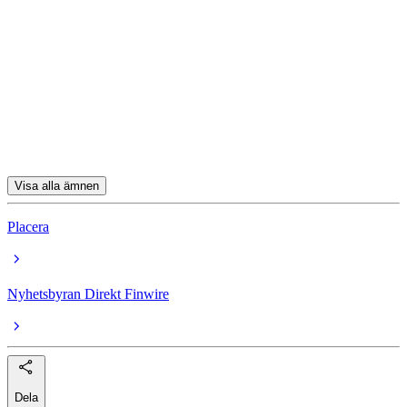
Aktierekommendationer
Xvivo
Vimian
Vitec
TF Bank
Visa alla ämnen
Placera
Nyhetsbyran Direkt Finwire
Dela