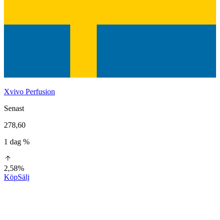
Xvivo Perfusion
Senast
278,60
1 dag %
2,58%
Köp
Sälj