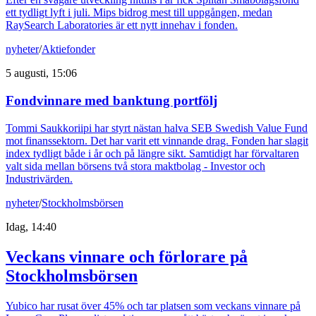
ett tydligt lyft i juli. Mips bidrog mest till uppgången, medan
RaySearch Laboratories är ett nytt innehav i fonden.
nyheter
/
Aktiefonder
5 augusti, 15:06
Fondvinnare med banktung portfölj
Tommi Saukkoriipi har styrt nästan halva SEB Swedish Value Fund
mot finanssektorn. Det har varit ett vinnande drag. Fonden har slagit
index tydligt både i år och på längre sikt. Samtidigt har förvaltaren
valt sida mellan börsens två stora maktbolag - Investor och
Industrivärden.
nyheter
/
Stockholmsbörsen
Idag, 14:40
Veckans vinnare och förlorare på
Stockholmsbörsen
Yubico har rusat över 45% och tar platsen som veckans vinnare på