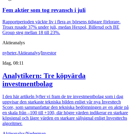
Fem aktier som tog revansch i juli
Rapportperioden väckte liv i flera av börsens tidigare förlorare.
Troax rusade 37% under juli, medan Hexpol, Billerud och BE
Group steg mellan 18 till 23%.
Aktieanalys
nyheter
,
Aktieanalys
/
Investor
Idag, 08:11
Analytikern: Tre köpvärda
investmentbolag
I den här artikeln lyfter vi fram de tre investmentbolag som i dag
uppvisar den starkaste tekniska bilden enligt vår nya Investtech
Score, som sammanfattar den tekniska bedömningen av en aktie på
en skala från –100 till +100, där högre värden indikerar en starkare
köpsignal och lägre värden en starkare säljsignal enligt Investtechs
algoritmer.
Aktieanalys
/
Nederman