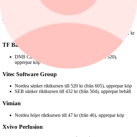
Pareto höjer riktkursen till 165 NOK (från 155), upprepar köp
Telia
Morningstar höjer till behåll (från sälj), upprepar riktkurs 31 kr
TF Bank
DNB Carnegie höjer riktkursen till 530 kr (från 520),
upprepar köp
Vitec Software Group
Nordea sänker riktkursen till 520 kr (från 605), upprepar köp
SEB sänker riktkursen till 432 kr (från 504), upprepar behåll
Vimian
Nordea höjer riktkursen till 47 kr (från 46), upprepar köp
Xvivo Perfusion