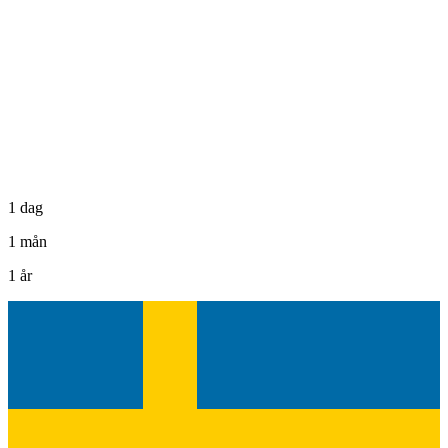
1 dag
1 mån
1 år