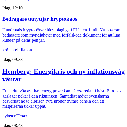
Idag, 12:10
Bedragare utnyttjar kryptokaos
Hundratals kryptobörser blev olagliga i EU den 1 juli. Nu poserar
bedragare som myndigheter med förfalskade dokument för att lura
kunder på deras pengar.
krönika
/
Inflation
Idag, 09:38
Hemberg: Energikris och ny inflationsvåg
väntar
En andra våg av dyra energipriser kan nå oss redan i höst. Europas
gaslager pekar i den riktningen. Samtidigt möter svenskarna
besvärligt höga elpriser, fyra kronor dyrare bensin och att
matpriserna tickar uppåt.
nyheter
/
Troax
Idag, 08:48