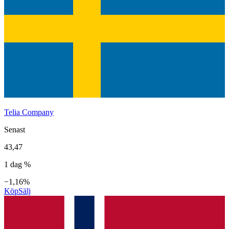
Telia Company
Senast
43,47
1 dag %
−1,16%
Köp
Sälj