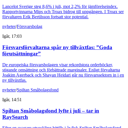
Lancelot Sverige steg 8,6% i juli, mot 2,2% för jämförelseindex.
Rapportvinnarna Mips och Troax bidrog till uppgången. I Troax ser
förvaltaren Erik Bertilsson fortsatt stor potential.
nyheter
/
Försvarsbolag
Igår, 17:03
Försvarsförvaltarna spår ny tillväxtfas: ”Goda
förutsättningar”
De europeiska försvarsbolagen visar rekordstora orderböcker,
stigande omsättning och förbättrade marginaler. Enligt förvaltarna
Joakim Agerback och Shayan Heidari går nu försvarssektorn in i en
ny tillväxtfas.
nyheter
/
Spiltan Småbolagsfond
Igår, 14:51
Spiltan Småbolagsfond lyfte i juli – tar in
RaySearch
Efter en svagare utveckling hittills i år fick Spiltan Småbolagsfond