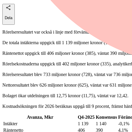
Dela
Rörelseresultatet var också i linje med förväntat. Styrelsen föreslår hö
De totala intäkterna uppgick till 1 139 miljoner kronor (1 062), vilke
Räntenettot uppgick till 406 miljoner kronor (385), väntat 390 miljone
Rörelsekostnaderna uppgick till 402 miljoner kronor (335), analytike
Rörelseresultatet blev 733 miljoner kronor (728), väntat var 736 miljo
Nettoresultatet blev 626 miljoner kronor (625), väntat var 631 miljone
Bolaget ökar utdelningen till 12,75 kronor (11,75), väntat var 12,42.
Kostnadsökningen för 2026 beräknas uppgå till 9 procent, främst hänf
Avanza, Mkr
Q4-2025
Konsensus
Föränd
Intäkter
1 139
1 140
-0,1%
Räntenetto
406
390
4,1%