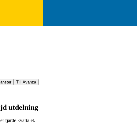
jänster
Till Avanza
öjd utdelning
r fjärde kvartalet.