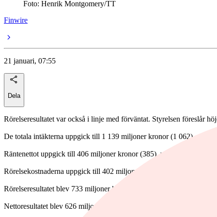
Foto: Henrik Montgomery/TT
Finwire
21 januari, 07:55
Dela
Rörelseresultatet var också i linje med förväntat. Styrelsen föreslår hö
De totala intäkterna uppgick till 1 139 miljoner kronor (1 062), vilke
Räntenettot uppgick till 406 miljoner kronor (385), väntat 390 miljone
Rörelsekostnaderna uppgick till 402 miljoner kronor (335), analytike
Rörelseresultatet blev 733 miljoner kronor (728), väntat var 736 miljo
Nettoresultatet blev 626 miljoner kronor (625), väntat var 631 miljone