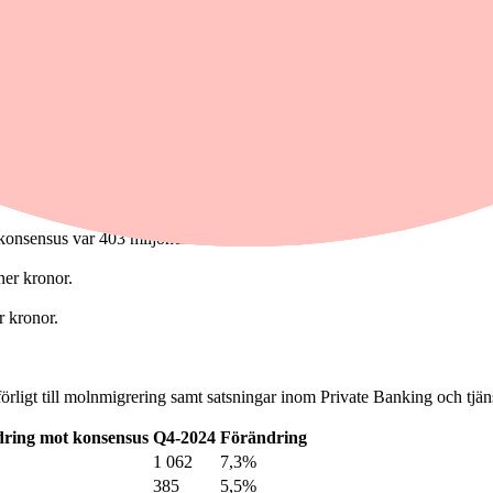
jd ordinarie utdelning.
t låg i linje med analytikerkonsensus från Modular Finance.
r kronor.
rkonsensus var 403 miljoner kronor.
ner kronor.
r kronor.
örligt till molnmigrering samt satsningar inom Private Banking och tjä
ring mot konsensus
Q4-2024
Förändring
1 062
7,3%
385
5,5%