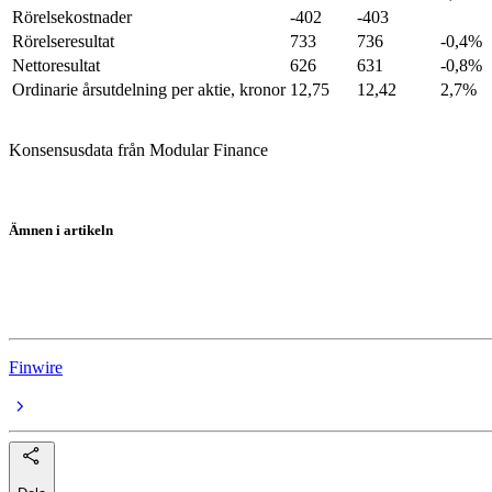
Rörelsekostnader
-402
-403
Rörelseresultat
733
736
-0,4%
Nettoresultat
626
631
-0,8%
Ordinarie årsutdelning per aktie, kronor
12,75
12,42
2,7%
Konsensusdata från Modular Finance
Ämnen i artikeln
Avanza
morgonrapporter
Finwire