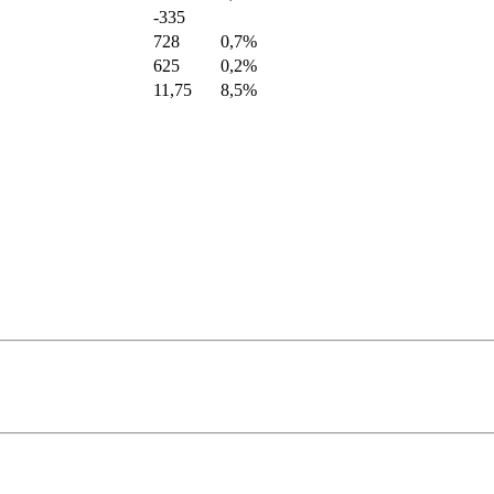
-335
728
0,7%
625
0,2%
11,75
8,5%