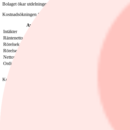
Bolaget ökar utdelningen till 12,75 kronor (11,75), väntat var 12,42.
Kostnadsökningen för 2026 beräknas uppgå till 9 procent, främst hänf
Avanza, Mkr
Q4-2025
Konsensus
Föränd
Intäkter
1 139
1 140
-0,1%
Räntenetto
406
390
4,1%
Rörelsekostnader
-402
-403
Rörelseresultat
733
736
-0,4%
Nettoresultat
626
631
-0,8%
Ordinarie årsutdelning per aktie, kronor
12,75
12,42
2,7%
Konsensusdata från Modular Finance
Ämnen i artikeln
Avanza
morgonrapporter