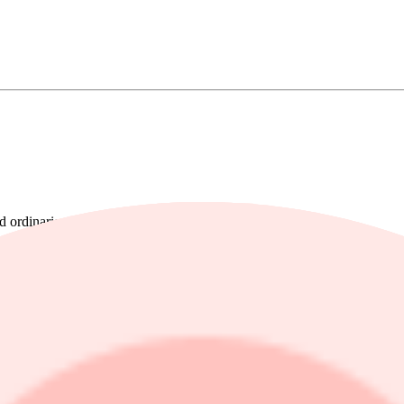
jd ordinarie utdelning.
t låg i linje med analytikerkonsensus från Modular Finance.
r kronor.
rkonsensus var 403 miljoner kronor.
ner kronor.
r kronor.