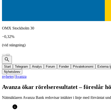
OMX Stockholm 30
−0,32%
(vid stängning)
Start
Telegram
Analys
Forum
Fonder
Privatekonomi
Externa t
Nyhetsbrev
nyheter
/
Avanza
Avanza ökar rörelseresultatet – föreslår h
Nätmäklaren Avanza Bank redovisar intäkter i linje med förväntat unde