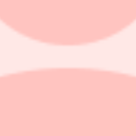
öjd utdelning
r fjärde kvartalet.