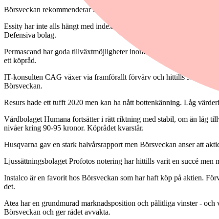
Börsveckan rekommenderar köp för Essity, Permascand, CAG, Resurs o
Essity har inte alls hängt med index sedan avknoppningen från SCA. Ak
Defensiva bolag.
Permascand har goda tillväxtmöjligheter inom vätgas och rening av barla
ett köpråd.
IT-konsulten CAG växer via framförallt förvärv och hittills ser dessa
Börsveckan.
Resurs hade ett tufft 2020 men kan ha nått bottenkänning. Låg värder
Vårdbolaget Humana fortsätter i rätt riktning med stabil, om än låg ti
nivåer kring 90-95 kronor. Köprådet kvarstår.
Husqvarna gav en stark halvårsrapport men Börsveckan anser att aktie
Ljussättningsbolaget Profotos notering har hittills varit en succé men
Instalco är en favorit hos Börsveckan som har haft köp på aktien. Fö
det.
Atea har en grundmurad marknadsposition och pålitliga vinster - och värd
Börsveckan och ger rådet avvakta.