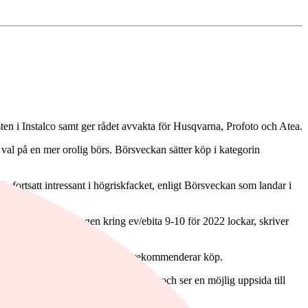
 i Instalco samt ger rådet avvakta för Husqvarna, Profoto och Atea.
 val på en mer orolig börs. Börsveckan sätter köp i kategorin
r fortsatt intressant i högriskfacket, enligt Börsveckan som landar i
gativt men värderingen kring ev/ebita 9-10 för 2022 lockar, skriver
örtjänst, skriver Börsveckan och rekommenderar köp.
tien kan slå index det kommande året och ser en möjlig uppsida till