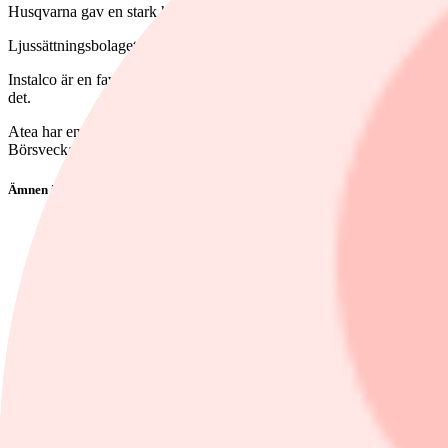
Husqvarna gav en stark halvårsrapport men Börsveckan anser att aktie
Ljussättningsbolaget Profotos notering har hittills varit en succé men
Instalco är en favorit hos Börsveckan som har haft köp på aktien. Fö
det.
Atea har en grundmurad marknadsposition och pålitliga vinster - och värd
Börsveckan och ger rådet avvakta.
Ämnen i artikeln
Essity
Permascand
CAG Group
Resurs
Humana
Visa alla ämnen
Nyhetsbyran Direkt Placera