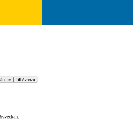
jänster
Till Avanza
örsveckan.