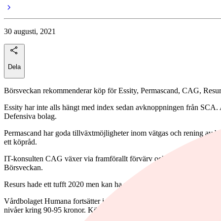
30 augusti, 2021
Dela
Börsveckan rekommenderar köp för Essity, Permascand, CAG, Resurs o
Essity har inte alls hängt med index sedan avknoppningen från SCA. Ak
Defensiva bolag.
Permascand har goda tillväxtmöjligheter inom vätgas och rening av barla
ett köpråd.
IT-konsulten CAG växer via framförallt förvärv och hittills ser dessa
Börsveckan.
Resurs hade ett tufft 2020 men kan ha nått bottenkänning. Låg värder
Vårdbolaget Humana fortsätter i rätt riktning med stabil, om än låg ti
nivåer kring 90-95 kronor. Köprådet kvarstår.