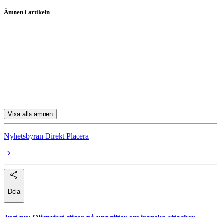
Ämnen i artikeln
Essity
Permascand
CAG Group
Resurs
Humana
Visa alla ämnen
Nyhetsbyran Direkt Placera
Dela