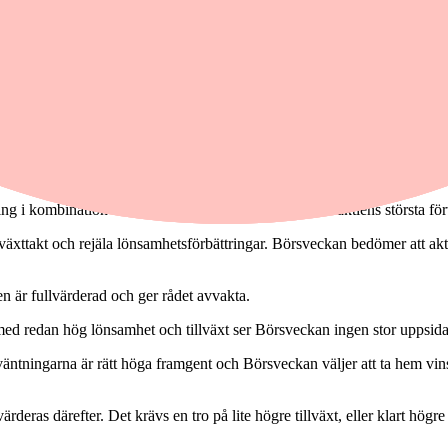
ch Humana i den senaste utgåvan. Börsveckan tar däremot hem vinsten
tien har en ocyklisk verksamhet till en rimlig värdering och är ett bra
stvatten för fartyg. Aktien har gått starkt sedan noteringen i juni men ä
 värdeskapande ut. Storkundberoendet och en klen organisk tillväxt är ne
ing i kombination med hög direktavkastning kan vara aktiens största f
llväxttakt och rejäla lönsamhetsförbättringar. Börsveckan bedömer att ak
n är fullvärderad och ger rådet avvakta.
 med redan hög lönsamhet och tillväxt ser Börsveckan ingen stor uppsida 
rväntningarna är rätt höga framgent och Börsveckan väljer att ta hem v
eras därefter. Det krävs en tro på lite högre tillväxt, eller klart högre 