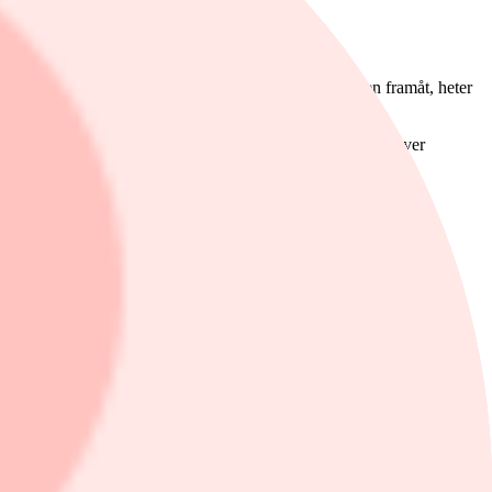
till ev/ebit 18 för 2022 och avvaktar.
insten för denna gång men kommer att hårdbevaka aktien framåt, heter
lönsamhet för att lockas att köpa till nuvarande nivåer, skriver