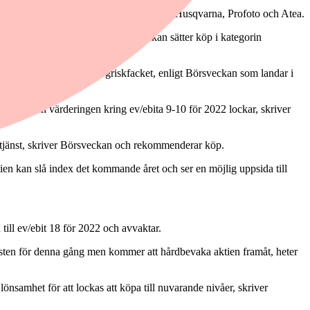
 i Instalco samt ger rådet avvakta för Husqvarna, Profoto och Atea.
 val på en mer orolig börs. Börsveckan sätter köp i kategorin
r fortsatt intressant i högriskfacket, enligt Börsveckan som landar i
gativt men värderingen kring ev/ebita 9-10 för 2022 lockar, skriver
örtjänst, skriver Börsveckan och rekommenderar köp.
tien kan slå index det kommande året och ser en möjlig uppsida till
till ev/ebit 18 för 2022 och avvaktar.
insten för denna gång men kommer att hårdbevaka aktien framåt, heter
lönsamhet för att lockas att köpa till nuvarande nivåer, skriver