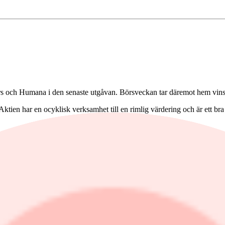
ch Humana i den senaste utgåvan. Börsveckan tar däremot hem vinsten
tien har en ocyklisk verksamhet till en rimlig värdering och är ett bra
stvatten för fartyg. Aktien har gått starkt sedan noteringen i juni men ä
 värdeskapande ut. Storkundberoendet och en klen organisk tillväxt är ne
ing i kombination med hög direktavkastning kan vara aktiens största f
llväxttakt och rejäla lönsamhetsförbättringar. Börsveckan bedömer att ak