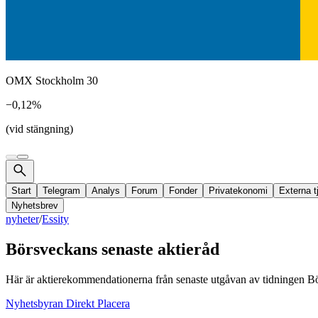
OMX Stockholm 30
−0,12%
(vid stängning)
Start
Telegram
Analys
Forum
Fonder
Privatekonomi
Externa t
Nyhetsbrev
nyheter
/
Essity
Börsveckans senaste aktieråd
Här är aktierekommendationerna från senaste utgåvan av tidningen B
Nyhetsbyran Direkt Placera