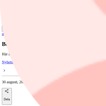
Dela
nyheter
/
Essity
Börsveckans senaste aktieråd
Här är aktierekommendationerna från senaste utgåvan av tidningen B
Nyhetsbyran Direkt Placera
30 augusti, 2021
Dela