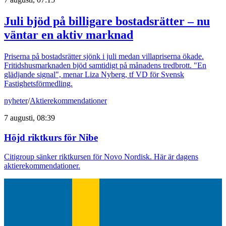
Juli bjöd på billigare bostadsrätter – nu
väntar en aktiv marknad
Priserna på bostadsrätter sjönk i juli medan villapriserna ökade.
Fritidshusmarknaden bjöd samtidigt på månadens tredbrott. "En
glädjande signal", menar Liza Nyberg, tf VD för Svensk
Fastighetsförmedling.
nyheter
/
Aktierekommendationer
7 augusti, 08:39
Höjd riktkurs för Nibe
Citigroup sänker riktkursen för Novo Nordisk. Här är dagens
aktierekommendationer.