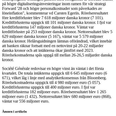
på högre digitaliseringsinvesteringar inom ramen för vår strategi
Forward '28 och högre personalkostnader som påverkades av
löneinflation", kommenterar vd Carsten Egeriis. Rörelseresultatet
före kreditförluster blev 7 618 miljoner danska kronor (7 101).
Kreditförlusterna uppgick till 101 miljoner danska kronor. I fjol var
kreditförlusterna 147 miljoner danska kronor. Väntat var
kreditförluster på 253 miljoner danska kronor. Nettoresultatet blev 5
629 miljoner danska kronor (5 167), väntat var 5 579 miljoner
danska kronor. Helårsguidningen lämnas oförändrad, vilket innebär
att banken räknar fortsatt med en nettovinst på 20-22 miljarder
danska kronor och att intäkterna ökar jämfört med 2023.
Rörelsekostnaderna spås uppgå till mellan 26-26,5 miljarder danska
kronor.
Société Générale redovisar en högre vinst än väntat i det första
kvartalet. De totala intäkterna uppgick till 6 645 miljoner euro (6
671), vilket låg i linje med analytikerkonsensus från Bloomberg.
Rörelsekostnaderna uppgick till 4 980 miljoner euro (5 057).
Kreditförlusterna uppgick till 400 miljoner euro. I fjol var
kreditförlusterna 182 miljoner euro. Rörelseresultatet blev 1 265
miljoner euro (1 432). Nettoresultatet blev 680 miljoner euro (868),
väntat var 556 miljoner euro.
Ämnen i artikeln