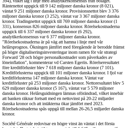
394), vilket låg i linje med analytikerkonsensus från bolaget.
Räntenettot uppgick till 9 142 miljoner danska kronor (8 021),
väntat 9 251 miljoner danska kronor. Provisionsnettot blev 3 376
miljoner danska kronor (3 252), väntat var 3 367 miljoner danska
kronor. Tradingnettot uppgick till 769 miljoner danska kronor (1
331), konsensus 826 miljoner danska kronor. Rörelsekostnaderna
uppgick till 6 337 miljoner danska kronor (6 292),
analytikerkonsensus var 6 377 miljoner danska kronor.
"Rörelsekostnaderna är på väg att hamna i linje med vår
helårsprognos. Ökningen jämfört med föregående år berodde främst
på högre digitaliseringsinvesteringar inom ramen för vår strategi
Forward '28 och högre personalkostnader som påverkades av
löneinflation", kommenterar vd Carsten Egeriis. Rörelseresultatet
före kreditförluster blev 7 618 miljoner danska kronor (7 101).
Kreditförlusterna uppgick till 101 miljoner danska kronor. I fjol var
kreditförlusterna 147 miljoner danska kronor. Väntat var
kreditförluster på 253 miljoner danska kronor. Nettoresultatet blev 5
629 miljoner danska kronor (5 167), väntat var 5 579 miljoner
danska kronor. Helårsguidningen lämnas oförändrad, vilket innebär
att banken räknar fortsatt med en nettovinst på 20-22 miljarder
danska kronor och att intäkterna ökar jämfört med 2023.
Rörelsekostnaderna spås uppgå till mellan 26-26,5 miljarder danska
kronor.
Société Générale redovisar en högre vinst än väntat i det första