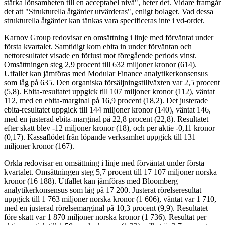
stärka lönsamheten till en acceptabel nivå", heter det. Vidare framgår
det att "Strukturella åtgärder utvärderas", enligt bolaget. Vad dessa
strukturella åtgärder kan tänkas vara specificeras inte i vd-ordet.
Karnov Group redovisar en omsättning i linje med förväntat under
första kvartalet. Samtidigt kom ebita in under förväntan och
nettoresultatet visade en förlust mot föregående periods vinst.
Omsättningen steg 2,9 procent till 632 miljoner kronor (614).
Utfallet kan jämföras med Modular Finance analytikerkonsensus
som låg på 635. Den organiska försäljningstillväxten var 2,5 procent
(5,8). Ebita-resultatet uppgick till 107 miljoner kronor (112), väntat
112, med en ebita-marginal på 16,9 procent (18,2). Det justerade
ebita-resultatet uppgick till 144 miljoner kronor (140), väntat 146,
med en justerad ebita-marginal på 22,8 procent (22,8). Resultatet
efter skatt blev -12 miljoner kronor (18), och per aktie -0,11 kronor
(0,17). Kassaflödet från löpande verksamhet uppgick till 131
miljoner kronor (167).
Orkla redovisar en omsättning i linje med förväntat under första
kvartalet. Omsättningen steg 5,7 procent till 17 107 miljoner norska
kronor (16 188). Utfallet kan jämföras med Bloomberg
analytikerkonsensus som låg på 17 200. Justerat rörelseresultat
uppgick till 1 763 miljoner norska kronor (1 606), väntat var 1 710,
med en justerad rörelsemarginal på 10,3 procent (9,9). Resultatet
före skatt var 1 870 miljoner norska kronor (1 736). Resultat per