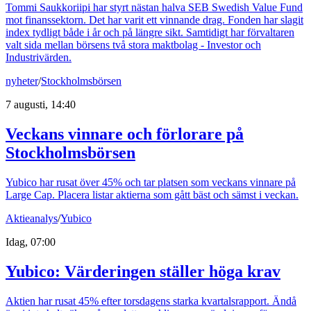
Tommi Saukkoriipi har styrt nästan halva SEB Swedish Value Fund
mot finanssektorn. Det har varit ett vinnande drag. Fonden har slagit
index tydligt både i år och på längre sikt. Samtidigt har förvaltaren
valt sida mellan börsens två stora maktbolag - Investor och
Industrivärden.
nyheter
/
Stockholmsbörsen
7 augusti, 14:40
Veckans vinnare och förlorare på
Stockholmsbörsen
Yubico har rusat över 45% och tar platsen som veckans vinnare på
Large Cap. Placera listar aktierna som gått bäst och sämst i veckan.
Aktieanalys
/
Yubico
Idag, 07:00
Yubico: Värderingen ställer höga krav
Aktien har rusat 45% efter torsdagens starka kvartalsrapport. Ändå