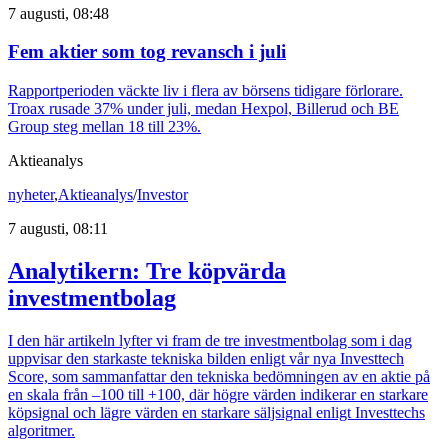
7 augusti, 08:48
Fem aktier som tog revansch i juli
Rapportperioden väckte liv i flera av börsens tidigare förlorare.
Troax rusade 37% under juli, medan Hexpol, Billerud och BE
Group steg mellan 18 till 23%.
Aktieanalys
nyheter
,
Aktieanalys
/
Investor
7 augusti, 08:11
Analytikern: Tre köpvärda
investmentbolag
I den här artikeln lyfter vi fram de tre investmentbolag som i dag
uppvisar den starkaste tekniska bilden enligt vår nya Investtech
Score, som sammanfattar den tekniska bedömningen av en aktie på
en skala från –100 till +100, där högre värden indikerar en starkare
köpsignal och lägre värden en starkare säljsignal enligt Investtechs
algoritmer.