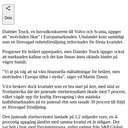
Dela
Daimler Truck, en huvudkonkurrent till Volvo och Scania, uppger
att "motvinden ökar" i Europamarknaden. Uttalandet kom samtidigt
som en försvagad enhetsförsäljning redovisades för första kvartalet.
Prognoser för helåret upprepades, men Daimler Truck uppger också
att marknaden kallnar och det kan finnas ännu okända hinder på
vägen framåt.
"Vi är på väg att nå våra finansiella målsättningar för helåret, men
motvinden i Europa tilltar i styrka", säger vd Martin Daum.
Vd:n beskrev dock kvartalet som en bra start på året, med stöd av
Nordamerika där det justerade rörelseresultatet ökade med 7 procent,
vilket vägde upp för kraftig försvagning i den asiatiska
lastbilsmarknaden på en justerad ebit som rasade 39 procent till följd
av försvagad försäljning.
Den justerade rörelsevinsten landade på 1,2 miljarder euro, en 4-
procentig uppgång jämfört med samma kvartal ett år tidigare. Det
var helt i linje med förväntningarna, enligt estimat från S&P Global