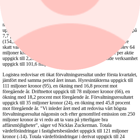
jämfört med första kvartalet föregående år. Efter en intensiv höst
med ett stort fokus på strukturella förändringar för att skapa en mer
effektiv och anpassad organisation ser vi en stabilisering i
beläggningsgrad, ett styrkebesked givet nuvarande
marknadsförutsättningar", säger vd Per Wallentin. Ebita-resultatet
uppgick till 136,3 miljoner kronor (197,2), med en ebita-marginal på
7,7 procent (10,0). Rörelseresultatet blev 94,8 miljoner kronor
(154,5). Rörelsemarginalen var 5,4 procent (7,8). Resultatet före
skatt var 82,2 miljoner kronor (133,3). Resultatet efter skatt blev 64
miljoner kronor (104,1), analytikerkonsensus 70. Resultat per aktie
uppgick till 2,23 kronor (3,64). Kassaflödet från löpande verksamhet
uppgick till 101,6 miljoner kronor (106,5).
Logistea redovisar ett ökat förvaltningsresultat under första kvartalet,
jämfört med samma period året innan. Hyresintäkterna uppgick till
111 miljoner kronor (95), en ökning med 16,8 procent mot
föregående år. Driftnettot uppgick till 78 miljoner kronor (66), en
ökning med 18,2 procent mot föregående år. Förvaltningsresultatet
uppgick till 35 miljoner kronor (24), en ökning med 45,8 procent
mot föregående år. "Vi inleder året med att redovisa vårt högsta
förvaltningsresultat någonsin och efter genomförd emission om 250
miljoner kronor är vi redo att ta vara på ytterligare bra
affärsmöjligheter", säger vd Nicklas Zuckerman. Totala
värdeförändringar i fastighetsbeståndet uppgick till 121 miljoner
kronor (-14). Totala värdeförändringar i derivat uppgick till 24