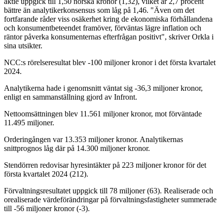
aktie uppgick till 1,50 norska kronor (1,32), vilket är 2,7 procent
bättre än analytikerkonsensus som låg på 1,46. "Även om det
fortfarande råder viss osäkerhet kring de ekonomiska förhållandena
och konsumentbeteendet framöver, förväntas lägre inflation och
räntor påverka konsumenternas efterfrågan positivt", skriver Orkla i
sina utsikter.
NCC:s rörelseresultat blev -100 miljoner kronor i det första kvartalet
2024.
Analytikerna hade i genomsnitt väntat sig -36,3 miljoner kronor,
enligt en sammanställning gjord av Infront.
Nettoomsättningen blev 11.561 miljoner kronor, mot förväntade
11.495 miljoner.
Orderingången var 13.353 miljoner kronor. Analytikernas
snittprognos låg där på 14.300 miljoner kronor.
Stendörren redovisar hyresintäkter på 223 miljoner kronor för det
första kvartalet 2024 (212).
Förvaltningsresultatet uppgick till 78 miljoner (63). Realiserade och
orealiserade värdeförändringar på förvaltningsfastigheter summerade
till -56 miljoner kronor (-3).