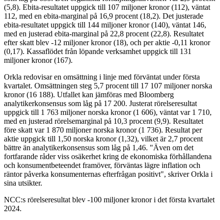
(5,8). Ebita-resultatet uppgick till 107 miljoner kronor (112), väntat
112, med en ebita-marginal på 16,9 procent (18,2). Det justerade
ebita-resultatet uppgick till 144 miljoner kronor (140), väntat 146,
med en justerad ebita-marginal på 22,8 procent (22,8). Resultatet
efter skatt blev -12 miljoner kronor (18), och per aktie -0,11 kronor
(0,17). Kassaflödet från löpande verksamhet uppgick till 131
miljoner kronor (167).
Orkla redovisar en omsättning i linje med förväntat under första
kvartalet. Omsättningen steg 5,7 procent till 17 107 miljoner norska
kronor (16 188). Utfallet kan jämföras med Bloomberg
analytikerkonsensus som låg på 17 200. Justerat rörelseresultat
uppgick till 1 763 miljoner norska kronor (1 606), väntat var 1 710,
med en justerad rörelsemarginal på 10,3 procent (9,9). Resultatet
före skatt var 1 870 miljoner norska kronor (1 736). Resultat per
aktie uppgick till 1,50 norska kronor (1,32), vilket är 2,7 procent
bättre än analytikerkonsensus som låg på 1,46. "Även om det
fortfarande råder viss osäkerhet kring de ekonomiska förhållandena
och konsumentbeteendet framöver, förväntas lägre inflation och
räntor påverka konsumenternas efterfrågan positivt", skriver Orkla i
sina utsikter.
NCC:s rörelseresultat blev -100 miljoner kronor i det första kvartalet
2024.