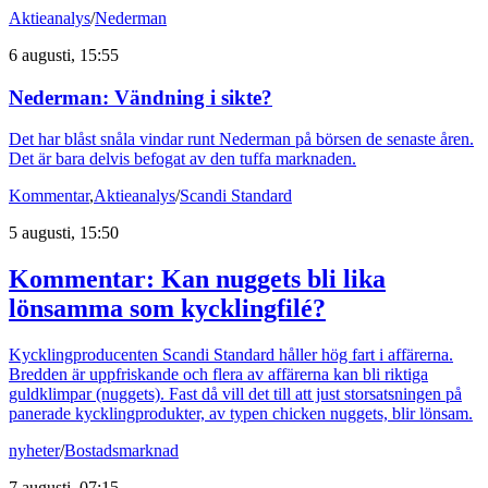
Aktieanalys
/
Nederman
6 augusti, 15:55
Nederman: Vändning i sikte?
Det har blåst snåla vindar runt Nederman på börsen de senaste åren.
Det är bara delvis befogat av den tuffa marknaden.
Kommentar
,
Aktieanalys
/
Scandi Standard
5 augusti, 15:50
Kommentar: Kan nuggets bli lika
lönsamma som kycklingfilé?
Kycklingproducenten Scandi Standard håller hög fart i affärerna.
Bredden är uppfriskande och flera av affärerna kan bli riktiga
guldklimpar (nuggets). Fast då vill det till att just storsatsningen på
panerade kycklingprodukter, av typen chicken nuggets, blir lönsam.
nyheter
/
Bostadsmarknad
7 augusti, 07:15