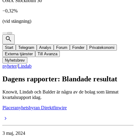
OMX Stockholm 30
−0,32%
(vid stängning)
Start
Telegram
Analys
Forum
Fonder
Privatekonomi
Externa tjänster
Till Avanza
Nyhetsbrev
nyheter
/
Lindab
Dagens rapporter: Blandade resultat
Knowit, Lindab och Balder är några av de bolag som lämnat
kvartalsrapport idag.
Placeranyhetsbyran Direktfinwire
3 maj, 2024