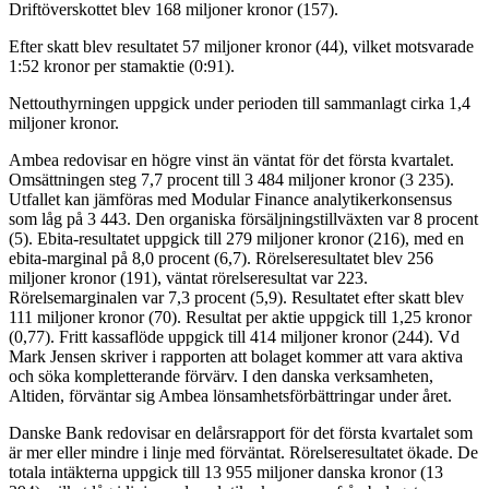
Driftöverskottet blev 168 miljoner kronor (157).
Efter skatt blev resultatet 57 miljoner kronor (44), vilket motsvarade
1:52 kronor per stamaktie (0:91).
Nettouthyrningen uppgick under perioden till sammanlagt cirka 1,4
miljoner kronor.
Ambea redovisar en högre vinst än väntat för det första kvartalet.
Omsättningen steg 7,7 procent till 3 484 miljoner kronor (3 235).
Utfallet kan jämföras med Modular Finance analytikerkonsensus
som låg på 3 443. Den organiska försäljningstillväxten var 8 procent
(5). Ebita-resultatet uppgick till 279 miljoner kronor (216), med en
ebita-marginal på 8,0 procent (6,7). Rörelseresultatet blev 256
miljoner kronor (191), väntat rörelseresultat var 223.
Rörelsemarginalen var 7,3 procent (5,9). Resultatet efter skatt blev
111 miljoner kronor (70). Resultat per aktie uppgick till 1,25 kronor
(0,77). Fritt kassaflöde uppgick till 414 miljoner kronor (244). Vd
Mark Jensen skriver i rapporten att bolaget kommer att vara aktiva
och söka kompletterande förvärv. I den danska verksamheten,
Altiden, förväntar sig Ambea lönsamhetsförbättringar under året.
Danske Bank redovisar en delårsrapport för det första kvartalet som
är mer eller mindre i linje med förväntat. Rörelseresultatet ökade. De
totala intäkterna uppgick till 13 955 miljoner danska kronor (13