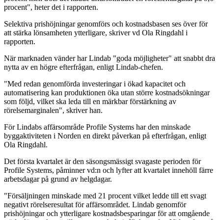
procent", heter det i rapporten.
Selektiva prishöjningar genomförs och kostnadsbasen ses över för
att stärka lönsamheten ytterligare, skriver vd Ola Ringdahl i
rapporten.
När marknaden vänder har Lindab "goda möjligheter" att snabbt dra
nytta av en högre efterfrågan, enligt Lindab-chefen.
"Med redan genomförda investeringar i ökad kapacitet och
automatisering kan produktionen öka utan större kostnadsökningar
som följd, vilket ska leda till en märkbar förstärkning av
rörelsemarginalen", skriver han.
För Lindabs affärsområde Profile Systems har den minskade
byggaktiviteten i Norden en direkt påverkan på efterfrågan, enligt
Ola Ringdahl.
Det första kvartalet är den säsongsmässigt svagaste perioden för
Profile Systems, påminner vd:n och lyfter att kvartalet innehöll färre
arbetsdagar på grund av helgdagar.
"Försäljningen minskade med 21 procent vilket ledde till ett svagt
negativt rörelseresultat för affärsområdet. Lindab genomför
prishöjningar och ytterligare kostnadsbesparingar för att omgående