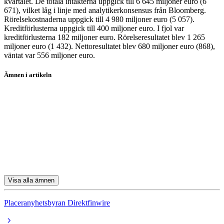
kvartalet. De totala intäkterna uppgick till 6 645 miljoner euro (6
671), vilket låg i linje med analytikerkonsensus från Bloomberg.
Rörelsekostnaderna uppgick till 4 980 miljoner euro (5 057).
Kreditförlusterna uppgick till 400 miljoner euro. I fjol var
kreditförlusterna 182 miljoner euro. Rörelseresultatet blev 1 265
miljoner euro (1 432). Nettoresultatet blev 680 miljoner euro (868),
väntat var 556 miljoner euro.
Ämnen i artikeln
Lindab
Karnov
Orkla
Knowit
Logistea
Visa alla ämnen
Placeranyhetsbyran Direktfinwire