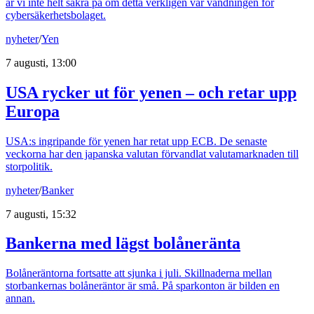
är vi inte helt säkra på om detta verkligen var vändningen för
cybersäkerhetsbolaget.
nyheter
/
Yen
7 augusti, 13:00
USA rycker ut för yenen – och retar upp
Europa
USA:s ingripande för yenen har retat upp ECB. De senaste
veckorna har den japanska valutan förvandlat valutamarknaden till
storpolitik.
nyheter
/
Banker
7 augusti, 15:32
Bankerna med lägst bolåneränta
Bolåneräntorna fortsatte att sjunka i juli. Skillnaderna mellan
storbankernas bolåneräntor är små. På sparkonton är bilden en
annan.