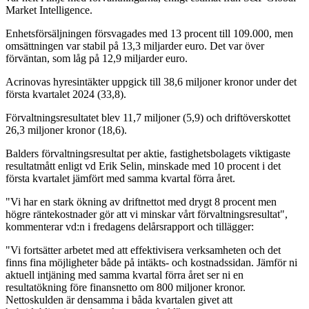
Market Intelligence.
Enhetsförsäljningen försvagades med 13 procent till 109.000, men
omsättningen var stabil på 13,3 miljarder euro. Det var över
förväntan, som låg på 12,9 miljarder euro.
Acrinovas hyresintäkter uppgick till 38,6 miljoner kronor under det
första kvartalet 2024 (33,8).
Förvaltningsresultatet blev 11,7 miljoner (5,9) och driftöverskottet
26,3 miljoner kronor (18,6).
Balders förvaltningsresultat per aktie, fastighetsbolagets viktigaste
resultatmått enligt vd Erik Selin, minskade med 10 procent i det
första kvartalet jämfört med samma kvartal förra året.
"Vi har en stark ökning av driftnettot med drygt 8 procent men
högre räntekostnader gör att vi minskar vårt förvaltningsresultat",
kommenterar vd:n i fredagens delårsrapport och tillägger:
"Vi fortsätter arbetet med att effektivisera verksamheten och det
finns fina möjligheter både på intäkts- och kostnadssidan. Jämför ni
aktuell intjäning med samma kvartal förra året ser ni en
resultatökning före finansnetto om 800 miljoner kronor.
Nettoskulden är densamma i båda kvartalen givet att