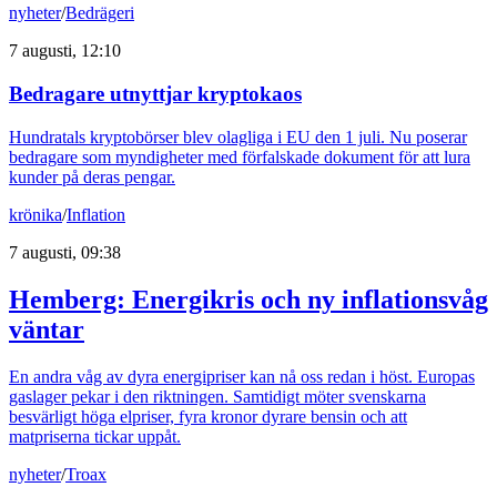
nyheter
/
Bedrägeri
7 augusti, 12:10
Bedragare utnyttjar kryptokaos
Hundratals kryptobörser blev olagliga i EU den 1 juli. Nu poserar
bedragare som myndigheter med förfalskade dokument för att lura
kunder på deras pengar.
krönika
/
Inflation
7 augusti, 09:38
Hemberg: Energikris och ny inflationsvåg
väntar
En andra våg av dyra energipriser kan nå oss redan i höst. Europas
gaslager pekar i den riktningen. Samtidigt möter svenskarna
besvärligt höga elpriser, fyra kronor dyrare bensin och att
matpriserna tickar uppåt.
nyheter
/
Troax