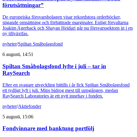
förutsättningar”
De europeiska försvarsbolagen visar rekordstora orderböcker,
stigande omsättning och förbättrade marginaler. Enligt förvaltarna
Joakim Agerback och Shayan Heidari går nu försvarssektorn in i en
ny tillväxtfas.
nyheter
/
Spiltan Småbolagsfond
6 augusti, 14:51
Spiltan Småbolagsfond lyfte i juli – tar in
RaySearch
Efter en svagare utveckling hittills i år fick Spiltan Småbolagsfond
ett tydligt lyft i juli. Mips bidrog mest till uppgången, medan
RaySearch Laboratories är ett nytt innehav i fonden.
nyheter
/
Aktiefonder
5 augusti, 15:06
Fondvinnare med banktung portfölj