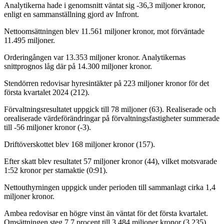
Analytikerna hade i genomsnitt väntat sig -36,3 miljoner kronor,
enligt en sammanställning gjord av Infront.
Nettoomsättningen blev 11.561 miljoner kronor, mot förväntade
11.495 miljoner.
Orderingången var 13.353 miljoner kronor. Analytikernas
snittprognos låg där på 14.300 miljoner kronor.
Stendörren redovisar hyresintäkter på 223 miljoner kronor för det
första kvartalet 2024 (212).
Förvaltningsresultatet uppgick till 78 miljoner (63). Realiserade och
orealiserade värdeförändringar på förvaltningsfastigheter summerade
till -56 miljoner kronor (-3).
Driftöverskottet blev 168 miljoner kronor (157).
Efter skatt blev resultatet 57 miljoner kronor (44), vilket motsvarade
1:52 kronor per stamaktie (0:91).
Nettouthyrningen uppgick under perioden till sammanlagt cirka 1,4
miljoner kronor.
Ambea redovisar en högre vinst än väntat för det första kvartalet.
Omsättningen steg 7,7 procent till 3 484 miljoner kronor (3 235).