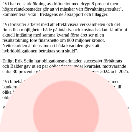
"Vi har en stark ökning av driftnettot med drygt 8 procent men
högre räntekostnader gör att vi minskar vårt förvaltningsresultat",
kommenterar vd:n i fredagens delårsrapport och tillägger:
"Vi fortsätter arbetet med att effektivisera verksamheten och det
finns fina möjligheter både på intäkts- och kostnadssidan. Jämför ni
aktuell intjäning med samma kvartal förra året ser ni en
resultatökning före finansnetto om 800 miljoner kronor.
Nettoskulden är densamma i båda kvartalen givet att
hybridobligationen betraktas som skuld".
Enligt Erik Selin har obligationsmarknaden successivt förbättrats
och Balder gav ut ett par obligationer under kvartalet, motsvarande
cirka 30 procent av bolagets obligationsförfall under 2024 och 2025.
"Vi bibehåller en hög likviditet och utökar vår finansiering med
bankerna. Balder ser det som strategiskt viktigt att ha tillgång till
olika kapitalkällor och att vara långsiktig och aktiv i
obligationsmarknaden", heter det i rapporten.
Knowit redovisar en omsättning som var lägre än väntat under första
kvartalet. Rörelsevinsten minskade. Omsättningen sjönk 10,4
procent till 1 766,3 miljoner kronor (1 970,5). Utfallet kan jämföras
med Factset analytikerkonsensus som låg på 1 810. "Knowit har
inlett året på en en marknad som är väsentligt mer utmanande