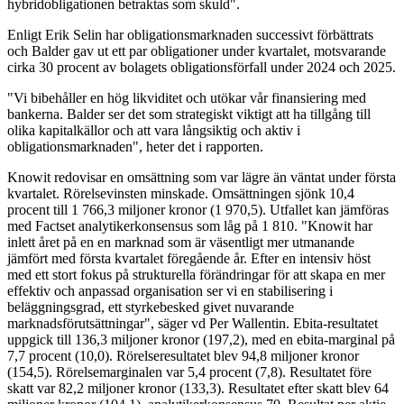
hybridobligationen betraktas som skuld".
Enligt Erik Selin har obligationsmarknaden successivt förbättrats
och Balder gav ut ett par obligationer under kvartalet, motsvarande
cirka 30 procent av bolagets obligationsförfall under 2024 och 2025.
"Vi bibehåller en hög likviditet och utökar vår finansiering med
bankerna. Balder ser det som strategiskt viktigt att ha tillgång till
olika kapitalkällor och att vara långsiktig och aktiv i
obligationsmarknaden", heter det i rapporten.
Knowit redovisar en omsättning som var lägre än väntat under första
kvartalet. Rörelsevinsten minskade. Omsättningen sjönk 10,4
procent till 1 766,3 miljoner kronor (1 970,5). Utfallet kan jämföras
med Factset analytikerkonsensus som låg på 1 810. "Knowit har
inlett året på en en marknad som är väsentligt mer utmanande
jämfört med första kvartalet föregående år. Efter en intensiv höst
med ett stort fokus på strukturella förändringar för att skapa en mer
effektiv och anpassad organisation ser vi en stabilisering i
beläggningsgrad, ett styrkebesked givet nuvarande
marknadsförutsättningar", säger vd Per Wallentin. Ebita-resultatet
uppgick till 136,3 miljoner kronor (197,2), med en ebita-marginal på
7,7 procent (10,0). Rörelseresultatet blev 94,8 miljoner kronor
(154,5). Rörelsemarginalen var 5,4 procent (7,8). Resultatet före
skatt var 82,2 miljoner kronor (133,3). Resultatet efter skatt blev 64