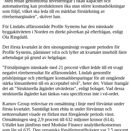
"Med redan genomförda investeringar i ökad kapacitet och
automatisering kan produktionen öka utan större kostnadsökningar
som följd, vilket ska leda till en märkbar förstärkning av
rörelsemarginalen", skriver han.
För Lindabs affärsområde Profile Systems har den minskade
byggaktiviteten i Norden en direkt påverkan på efterfrågan, enligt
Ola Ringdahl.
Det första kvartalet är den säsongsmässigt svagaste perioden för
Profile Systems, påminner vd:n och lyfter att kvartalet innehöll färre
arbetsdagar på grund av helgdagar.
"Försäljningen minskade med 21 procent vilket ledde till ett svagt
negativt rörelseresultat för affärsområdet. Lindab genomför
prishöjningar och ytterligare kostnadsbesparingar för att omgående
stärka lönsamheten till en acceptabel nivå", heter det. Vidare framgår
det att "Strukturella åtgärder utvärderas", enligt bolaget. Vad dessa
strukturella åtgärder kan tänkas vara specificeras inte i vd-ordet.
Karnov Group redovisar en omsättning i linje med förväntat under
första kvartalet. Samtidigt kom ebita in under förväntan och
nettoresultatet visade en förlust mot föregående periods vinst.
Omsättningen steg 2,9 procent till 632 miljoner kronor (614).
Utfallet kan jämföras med Modular Finance analytikerkonsensus
som låg på 635. Den organiska försäljningstillväxten var 2,5 procent