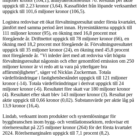
miljoner kronor (104,1), analytikerkonsensus 70. Resultat per aktie
uppgick till 2,23 kronor (3,64). Kassaflödet från löpande verksamhet
uppgick till 101,6 miljoner kronor (106,5).
Logistea redovisar ett ökat förvaltningsresultat under första kvartalet,
jämfört med samma period året innan. Hyresintäkterna uppgick till
111 miljoner kronor (95), en ökning med 16,8 procent mot
föregående år. Driftnettot uppgick till 78 miljoner kronor (66), en
ökning med 18,2 procent mot föregående år. Förvaltningsresultatet
uppgick till 35 miljoner kronor (24), en ökning med 45,8 procent
mot föregående år. "Vi inleder året med att redovisa vårt högsta
förvaltningsresultat någonsin och efter genomförd emission om 250
miljoner kronor är vi redo att ta vara på ytterligare bra
affärsmöjligheter", säger vd Nicklas Zuckerman. Totala
värdeförändringar i fastighetsbeståndet uppgick till 121 miljoner
kronor (-14). Totala värdeförändringar i derivat uppgick till 24
miljoner kronor (-6). Resultatet före skatt var 180 miljoner kronor
(4). Resultatet efter skatt blev 143 miljoner kronor (3). Resultat per
aktie uppgick till 0,66 kronor (0,02). Substansvärde per aktie låg på
13,9 kronor (16,4).
Lindab, verksamt inom produkter och systemlösningar för
byggbranschen inom bygg- och ventilationssektorn, redovisar ett
rörelseresultat på 225 miljoner kronor (264) för det första kvartalet
2024. Rörelsemarginalen uppgick till 7,1 procent (8,2).