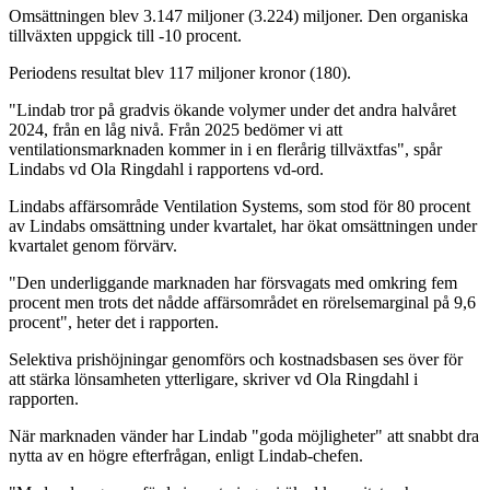
Omsättningen blev 3.147 miljoner (3.224) miljoner. Den organiska
tillväxten uppgick till -10 procent.
Periodens resultat blev 117 miljoner kronor (180).
"Lindab tror på gradvis ökande volymer under det andra halvåret
2024, från en låg nivå. Från 2025 bedömer vi att
ventilationsmarknaden kommer in i en flerårig tillväxtfas", spår
Lindabs vd Ola Ringdahl i rapportens vd-ord.
Lindabs affärsområde Ventilation Systems, som stod för 80 procent
av Lindabs omsättning under kvartalet, har ökat omsättningen under
kvartalet genom förvärv.
"Den underliggande marknaden har försvagats med omkring fem
procent men trots det nådde affärsområdet en rörelsemarginal på 9,6
procent", heter det i rapporten.
Selektiva prishöjningar genomförs och kostnadsbasen ses över för
att stärka lönsamheten ytterligare, skriver vd Ola Ringdahl i
rapporten.
När marknaden vänder har Lindab "goda möjligheter" att snabbt dra
nytta av en högre efterfrågan, enligt Lindab-chefen.