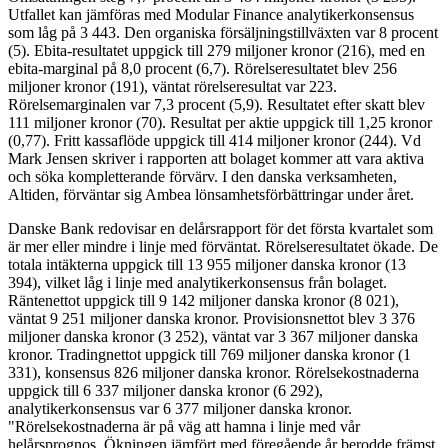
Utfallet kan jämföras med Modular Finance analytikerkonsensus
som låg på 3 443. Den organiska försäljningstillväxten var 8 procent
(5). Ebita-resultatet uppgick till 279 miljoner kronor (216), med en
ebita-marginal på 8,0 procent (6,7). Rörelseresultatet blev 256
miljoner kronor (191), väntat rörelseresultat var 223.
Rörelsemarginalen var 7,3 procent (5,9). Resultatet efter skatt blev
111 miljoner kronor (70). Resultat per aktie uppgick till 1,25 kronor
(0,77). Fritt kassaflöde uppgick till 414 miljoner kronor (244). Vd
Mark Jensen skriver i rapporten att bolaget kommer att vara aktiva
och söka kompletterande förvärv. I den danska verksamheten,
Altiden, förväntar sig Ambea lönsamhetsförbättringar under året.
Danske Bank redovisar en delårsrapport för det första kvartalet som
är mer eller mindre i linje med förväntat. Rörelseresultatet ökade. De
totala intäkterna uppgick till 13 955 miljoner danska kronor (13
394), vilket låg i linje med analytikerkonsensus från bolaget.
Räntenettot uppgick till 9 142 miljoner danska kronor (8 021),
väntat 9 251 miljoner danska kronor. Provisionsnettot blev 3 376
miljoner danska kronor (3 252), väntat var 3 367 miljoner danska
kronor. Tradingnettot uppgick till 769 miljoner danska kronor (1
331), konsensus 826 miljoner danska kronor. Rörelsekostnaderna
uppgick till 6 337 miljoner danska kronor (6 292),
analytikerkonsensus var 6 377 miljoner danska kronor.
"Rörelsekostnaderna är på väg att hamna i linje med vår
helårsprognos. Ökningen jämfört med föregående år berodde främst