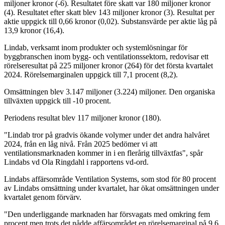
miljoner kronor (-6). Resultatet före skatt var 180 miljoner kronor
(4). Resultatet efter skatt blev 143 miljoner kronor (3). Resultat per
aktie uppgick till 0,66 kronor (0,02). Substansvärde per aktie låg på
13,9 kronor (16,4).
Lindab, verksamt inom produkter och systemlösningar för
byggbranschen inom bygg- och ventilationssektorn, redovisar ett
rörelseresultat på 225 miljoner kronor (264) för det första kvartalet
2024. Rörelsemarginalen uppgick till 7,1 procent (8,2).
Omsättningen blev 3.147 miljoner (3.224) miljoner. Den organiska
tillväxten uppgick till -10 procent.
Periodens resultat blev 117 miljoner kronor (180).
"Lindab tror på gradvis ökande volymer under det andra halvåret
2024, från en låg nivå. Från 2025 bedömer vi att
ventilationsmarknaden kommer in i en flerårig tillväxtfas", spår
Lindabs vd Ola Ringdahl i rapportens vd-ord.
Lindabs affärsområde Ventilation Systems, som stod för 80 procent
av Lindabs omsättning under kvartalet, har ökat omsättningen under
kvartalet genom förvärv.
"Den underliggande marknaden har försvagats med omkring fem
procent men trots det nådde affärsområdet en rörelsemarginal på 9,6