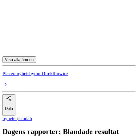
Lindab
Karnov
Orkla
Knowit
Logistea
Visa alla ämnen
Placeranyhetsbyran Direktfinwire
Dela
nyheter
/
Lindab
Dagens rapporter: Blandade resultat