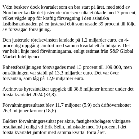
Vd:n beskrev dock kvartalet som en bra start på året, med stöd av
Nordamerika där det justerade rörelseresultatet ökade med 7 procent,
vilket vägde upp för kraftig försvagning i den asiatiska
lastbilsmarknaden på en justerad ebit som rasade 39 procent till följd
av försvagad försäljning.
Den justerade rörelsevinsten landade på 1,2 miljarder euro, en 4-
procentig uppgång jämfört med samma kvartal ett år tidigare. Det
var helt i linje med förväntningarna, enligt estimat från S&P Global
Market Intelligence.
Enhetsförsäljningen försvagades med 13 procent till 109.000, men
omsättningen var stabil på 13,3 miljarder euro. Det var över
förväntan, som låg på 12,9 miljarder euro.
Acrinovas hyresintäkter uppgick till 38,6 miljoner kronor under det
första kvartalet 2024 (33,8).
Förvaltningsresultatet blev 11,7 miljoner (5,9) och driftöverskottet
26,3 miljoner kronor (18,6).
Balders förvaltningsresultat per aktie, fastighetsbolagets viktigaste
resultatmått enligt vd Erik Selin, minskade med 10 procent i det
första kvartalet jämfört med samma kvartal förra året.