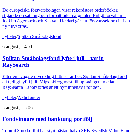
De europeiska försvarsbolagen visar rekordstora orderböcker,
stigande omsättning och förbättrade marginaler. Enligt förvaltarna
Joakim Agerback och Shayan Heidari går nu försvarssektorn in i en
ny tillväxtfas.
nyheter
/
Spiltan Småbolagsfond
6 augusti, 14:51
Spiltan Småbolagsfond lyfte i juli – tar in
RaySearch
Efter en svagare utveckling hittills i år fick Spiltan Småbolagsfond
ett tydligt lyft i juli. Mips bidrog mest till uppgången, medan
RaySearch Laboratories är ett nytt innehav i fonden.
nyheter
/
Aktiefonder
5 augusti, 15:06
Fondvinnare med banktung portfölj
Tommi Saukkoriipi har styrt nästan halva SEB Swedish Value Fund