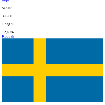
Mips
Senast
398,00
1 dag %
−2,40%
Köp
Sälj