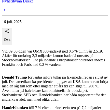
Nyhetsbyrån Direkt
16 juli, 2025
Dela
Vid 09.30-tiden var OMXS30-indexet ned 0,6 % till nivån 2.519.
Aktier för omkring 2,3 miljarder kronor hade då omsatts på
Stockholmsbörsen. Ute på ledande Europabörser noterades index i
Frankfurt och Paris ned 0,2 % vardera.
Donald Trump
förväntas införa tullar på läkemedel redan i slutet av
juli. Den amerikanska presidenten uppgav att
USA
kommer att börja
med en låg tull som efter ungefär ett års tid kan stiga till 200 %.
Även tullar på halvledare kan bli aktuella, är budskapet.
Storbankerna SEB och Handelsbanken har båda rapporterat för det
andra kvartalet, men med olika utfall.
Handelsbanken
föll 7 % efter att rörelsevinsten på 7,2 miljarder