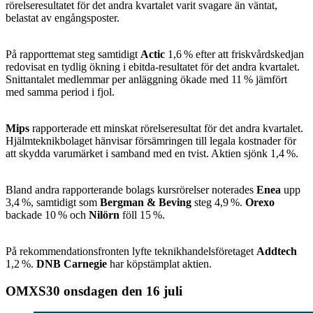
rörelseresultatet för det andra kvartalet varit svagare än väntat,
belastat av engångsposter.
På rapporttemat steg samtidigt
Actic
1,6 % efter att friskvårdskedjan
redovisat en tydlig ökning i ebitda-resultatet för det andra kvartalet.
Snittantalet medlemmar per anläggning ökade med 11 % jämfört
med samma period i fjol.
Mips
rapporterade ett minskat rörelseresultat för det andra kvartalet.
Hjälmteknikbolaget hänvisar försämringen till legala kostnader för
att skydda varumärket i samband med en tvist. Aktien sjönk 1,4 %.
Bland andra rapporterande bolags kursrörelser noterades
Enea
upp
3,4 %, samtidigt som
Bergman & Beving
steg 4,9 %.
Orexo
backade 10 % och
Nilörn
föll 15 %.
På rekommendationsfronten lyfte teknikhandelsföretaget
Addtech
1,2 %.
DNB Carnegie
har köpstämplat aktien.
OMXS30 onsdagen den 16 juli