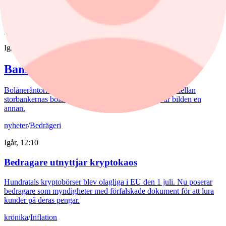
veckorna har den japanska valutan förvandlat valutamarknaden till
storpolitik.
nyheter
/
Banker
Igår, 15:32
Bankerna med lägst bolåneränta
Bolåneräntorna fortsatte att sjunka i juli. Skillnaderna mellan
storbankernas bolåneräntor är små. På sparkonton är bilden en
annan.
nyheter
/
Bedrägeri
Igår, 12:10
Bedragare utnyttjar kryptokaos
Hundratals kryptobörser blev olagliga i EU den 1 juli. Nu poserar
bedragare som myndigheter med förfalskade dokument för att lura
kunder på deras pengar.
krönika
/
Inflation