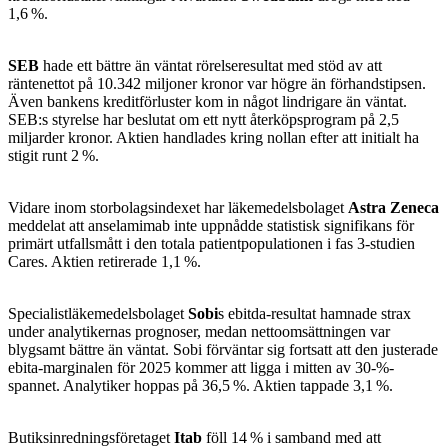
1,6 %.
SEB
hade ett bättre än väntat rörelseresultat med stöd av att
räntenettot på 10.342 miljoner kronor var högre än förhandstipsen.
Även bankens kreditförluster kom in något lindrigare än väntat.
SEB:s styrelse har beslutat om ett nytt återköpsprogram på 2,5
miljarder kronor. Aktien handlades kring nollan efter att initialt ha
stigit runt 2 %.
Vidare inom storbolagsindexet har läkemedelsbolaget
Astra Zeneca
meddelat att anselamimab inte uppnådde statistisk signifikans för
primärt utfallsmått i den totala patientpopulationen i fas 3-studien
Cares. Aktien retirerade 1,1 %.
Specialistläkemedelsbolaget
Sobi
s ebitda-resultat hamnade strax
under analytikernas prognoser, medan nettoomsättningen var
blygsamt bättre än väntat. Sobi förväntar sig fortsatt att den justerade
ebita-marginalen för 2025 kommer att ligga i mitten av 30-%-
spannet. Analytiker hoppas på 36,5 %. Aktien tappade 3,1 %.
Butiksinredningsföretaget
Itab
föll 14 % i samband med att