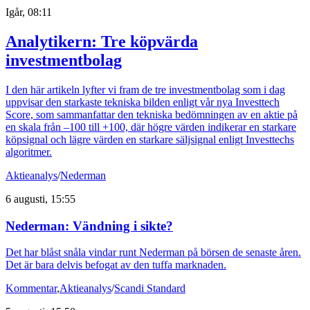
Igår, 08:11
Analytikern: Tre köpvärda
investmentbolag
I den här artikeln lyfter vi fram de tre investmentbolag som i dag
uppvisar den starkaste tekniska bilden enligt vår nya Investtech
Score, som sammanfattar den tekniska bedömningen av en aktie på
en skala från –100 till +100, där högre värden indikerar en starkare
köpsignal och lägre värden en starkare säljsignal enligt Investtechs
algoritmer.
Aktieanalys
/
Nederman
6 augusti, 15:55
Nederman: Vändning i sikte?
Det har blåst snåla vindar runt Nederman på börsen de senaste åren.
Det är bara delvis befogat av den tuffa marknaden.
Kommentar
,
Aktieanalys
/
Scandi Standard