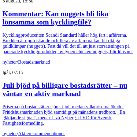
5 augusti, 15:50
Kommentar: Kan nuggets bli lika
lönsamma som kycklingfilé?
Kycklingproducenten Scandi Standard håller hög fart i affärerna.
Bredden är uppfriskande och flera av affärerna kan bli riktiga
guldklimpar (nuggets). Fast då vill det till att just storsatsningen på
panerade kycklingprodukter, av typen chicken nuggets, blir lönsam.
nyheter
/
Bostadsmarknad
Igår, 07:15
Juli bjöd på billigare bostadsrätter – nu
väntar en aktiv marknad
Priserna på bostadsrätter sjönk i juli medan villapriserna ökade.
Fritidshusmarknaden bjöd samtidigt på månadens tredbrott. "En
glädjande signal", menar Liza Nyberg, tf VD för Svensk
Fastighetsförmedling.
nyheter
/
Aktierekommendationer