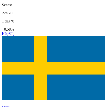
Senast
224,20
1 dag %
−0,58%
Köp
Sälj