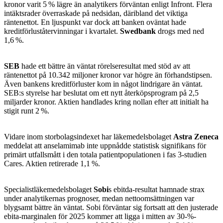
kronor varit 5 % lägre än analytikers förväntan enligt Infront. Flera
intäktsrader överraskade på nedsidan, däribland det viktiga
räntenettot. En ljuspunkt var dock att banken oväntat hade
kreditförluståtervinningar i kvartalet.
Swedbank
drogs med ned
1,6 %.
SEB
hade ett bättre än väntat rörelseresultat med stöd av att
räntenettot på 10.342 miljoner kronor var högre än förhandstipsen.
Även bankens kreditförluster kom in något lindrigare än väntat.
SEB:s styrelse har beslutat om ett nytt återköpsprogram på 2,5
miljarder kronor. Aktien handlades kring nollan efter att initialt ha
stigit runt 2 %.
Vidare inom storbolagsindexet har läkemedelsbolaget
Astra Zeneca
meddelat att anselamimab inte uppnådde statistisk signifikans för
primärt utfallsmått i den totala patientpopulationen i fas 3-studien
Cares. Aktien retirerade 1,1 %.
Specialistläkemedelsbolaget
Sobi
s ebitda-resultat hamnade strax
under analytikernas prognoser, medan nettoomsättningen var
blygsamt bättre än väntat. Sobi förväntar sig fortsatt att den justerade
ebita-marginalen för 2025 kommer att ligga i mitten av 30-%-