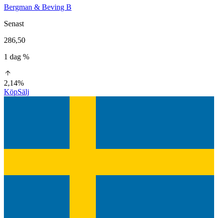
Bergman & Beving B
Senast
286,50
1 dag %
2,14%
Köp
Sälj