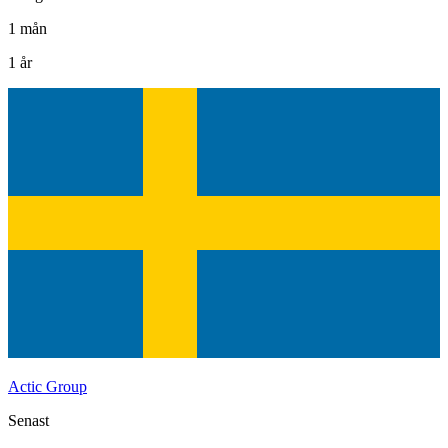
1 mån
1 år
Actic Group
Senast