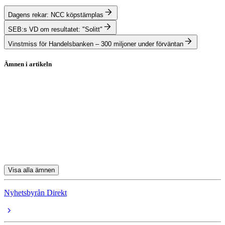
Dagens rekar: NCC köpstämplas
SEB:s VD om resultatet: "Solitt"
Vinstmiss för Handelsbanken – 300 miljoner under förväntan
Ämnen i artikeln
Stockholmsbörsen
Itab Shop Concept
Actic
Swedbank
SEB
Visa alla ämnen
Nyhetsbyrån Direkt