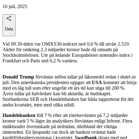
16 juli, 2025
Dela
Vid 09.30-tiden var OMXS30-indexet ned 0,6 % till nivån 2.519.
Aktier för omkring 2,3 miljarder kronor hade då omsatts på
Stockholmsbörsen. Ute på ledande Europabörser noterades index i
Frankfurt och Paris ned 0,2 % vardera.
Donald Trump
förväntas införa tullar på läkemedel redan i slutet av
juli. Den amerikanska presidenten uppgav att
USA
kommer att börja
med en låg tull som efter ungefär ett års tid kan stiga till 200 %.
Även tullar på halvledare kan bli aktuella, är budskapet.
Storbankerna SEB och Handelsbanken har båda rapporterat för det
andra kvartalet, men med olika utfall.
Handelsbanken
föll 7 % efter att rörelsevinsten på 7,2 miljarder
kronor varit 5 % lägre än analytikers förväntan enligt Infront. Flera
intäktsrader överraskade på nedsidan, däribland det viktiga
räntenettot. En ljuspunkt var dock att banken oväntat hade
kreditförluståtervinningar i kvartalet.
Swedbank
drogs med ned