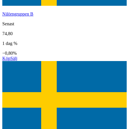
Nilörngruppen B
Senast
74,80
1 dag %
−0,80%
Köp
Sälj