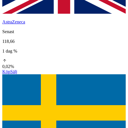
AstraZeneca
Senast
118,66
1 dag %
0,02%
Köp
Sälj