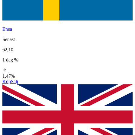
Enea
Senast
62,10
1 dag %
1,47%
Köp
Sälj