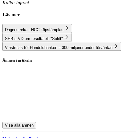
Källa: Infront
Läs mer
Dagens rekar: NCC köpstämplas
SEB:s VD om resultatet: "Solitt"
Vinstmiss för Handelsbanken – 300 miljoner under förväntan
Ämnen i artikeln
Stockholmsbörsen
Itab Shop Concept
Actic
Swedbank
SEB
Visa alla ämnen