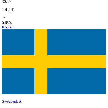
30,40
1 dag %
0,66%
Köp
Sälj
Swedbank A