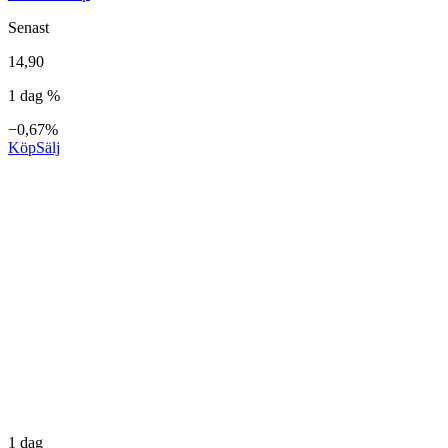
Senast
14,90
1 dag %
−0,67%
Köp
Sälj
1 dag