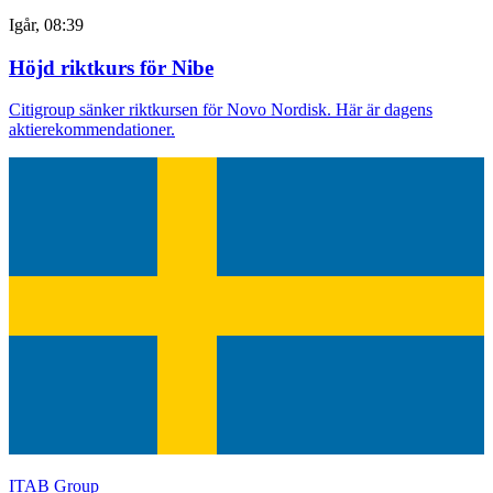
Igår, 08:39
Höjd riktkurs för Nibe
Citigroup sänker riktkursen för Novo Nordisk. Här är dagens
aktierekommendationer.
ITAB Group