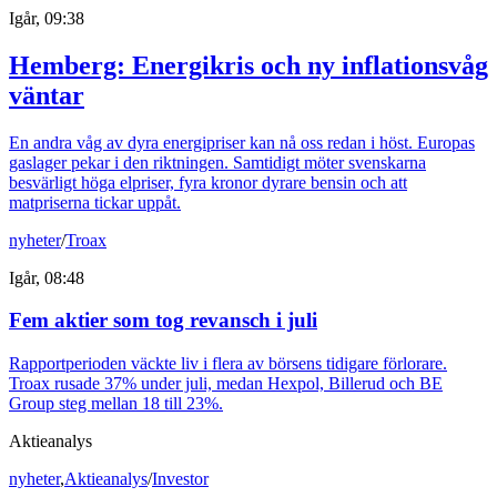
Igår, 09:38
Hemberg: Energikris och ny inflationsvåg
väntar
En andra våg av dyra energipriser kan nå oss redan i höst. Europas
gaslager pekar i den riktningen. Samtidigt möter svenskarna
besvärligt höga elpriser, fyra kronor dyrare bensin och att
matpriserna tickar uppåt.
nyheter
/
Troax
Igår, 08:48
Fem aktier som tog revansch i juli
Rapportperioden väckte liv i flera av börsens tidigare förlorare.
Troax rusade 37% under juli, medan Hexpol, Billerud och BE
Group steg mellan 18 till 23%.
Aktieanalys
nyheter
,
Aktieanalys
/
Investor