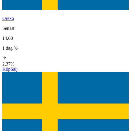
Orexo
Senast
14,68
1 dag %
2,37%
Köp
Sälj