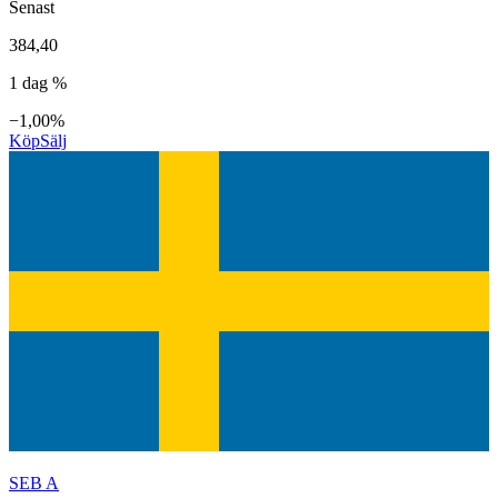
Senast
384,40
1 dag %
−1,00%
Köp
Sälj
SEB A