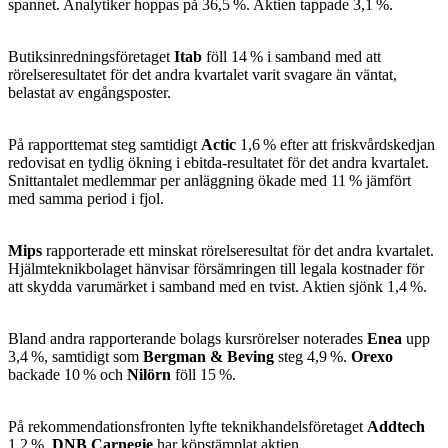
spannet. Analytiker hoppas på 36,5 %. Aktien tappade 3,1 %.
Butiksinredningsföretaget
Itab
föll 14 % i samband med att
rörelseresultatet för det andra kvartalet varit svagare än väntat,
belastat av engångsposter.
På rapporttemat steg samtidigt
Actic
1,6 % efter att friskvårdskedjan
redovisat en tydlig ökning i ebitda-resultatet för det andra kvartalet.
Snittantalet medlemmar per anläggning ökade med 11 % jämfört
med samma period i fjol.
Mips
rapporterade ett minskat rörelseresultat för det andra kvartalet.
Hjälmteknikbolaget hänvisar försämringen till legala kostnader för
att skydda varumärket i samband med en tvist. Aktien sjönk 1,4 %.
Bland andra rapporterande bolags kursrörelser noterades
Enea
upp
3,4 %, samtidigt som
Bergman & Beving
steg 4,9 %.
Orexo
backade 10 % och
Nilörn
föll 15 %.
På rekommendationsfronten lyfte teknikhandelsföretaget
Addtech
1,2 %.
DNB Carnegie
har köpstämplat aktien.