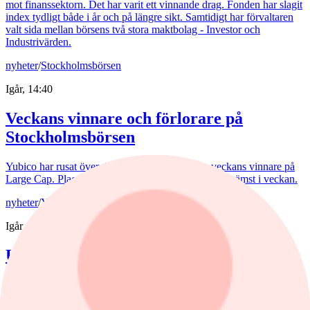
mot finanssektorn. Det har varit ett vinnande drag. Fonden har slagit
index tydligt både i år och på längre sikt. Samtidigt har förvaltaren
valt sida mellan börsens två stora maktbolag - Investor och
Industrivärden.
nyheter
/
Stockholmsbörsen
Igår, 14:40
Veckans vinnare och förlorare på
Stockholmsbörsen
Yubico har rusat över 45% och tar platsen som veckans vinnare på
Large Cap. Placera listar aktierna som gått bäst och sämst i veckan.
nyheter
/
Yen
Igår, 13:00
USA rycker ut för yenen – och retar upp
Europa
USA:s ingripande för yenen har retat upp ECB. De senaste