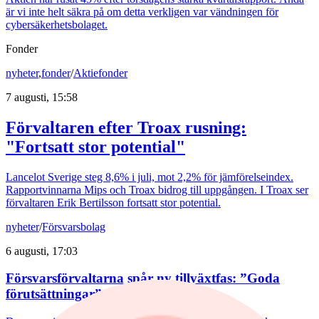
är vi inte helt säkra på om detta verkligen var vändningen för
cybersäkerhetsbolaget.
Fonder
nyheter
,
fonder
/
Aktiefonder
7 augusti, 15:58
Förvaltaren efter Troax rusning:
"Fortsatt stor potential"
Lancelot Sverige steg 8,6% i juli, mot 2,2% för jämförelseindex.
Rapportvinnarna Mips och Troax bidrog till uppgången. I Troax ser
förvaltaren Erik Bertilsson fortsatt stor potential.
nyheter
/
Försvarsbolag
6 augusti, 17:03
Försvarsförvaltarna spår ny tillväxtfas: ”Goda
förutsättningar”