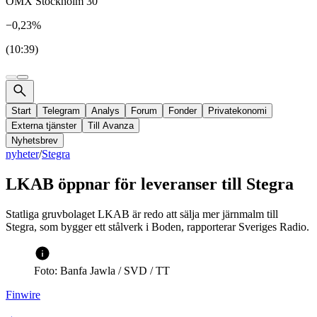
OMX Stockholm 30
−0,23%
(10:39)
Start
Telegram
Analys
Forum
Fonder
Privatekonomi
Externa tjänster
Till Avanza
Nyhetsbrev
nyheter
/
Stegra
LKAB öppnar för leveranser till Stegra
Statliga gruvbolaget LKAB är redo att sälja mer järnmalm till
Stegra, som bygger ett stålverk i Boden, rapporterar Sveriges Radio.
Foto: Banfa Jawla / SVD / TT
Finwire