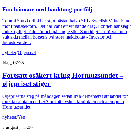
Fondvinnare med banktung portfölj
Tommi Saukkoriipi har styrt nästan halva SEB Swedish Value Fund
mot finanssektorn. Det har varit ett vinnande drag. Fonden har slagit
index tydligt både i år och på längre sikt. Samtidigt har förvaltaren
valt sida mellan börsens två stora maktbolag - Investor och
Industrivärden.
nyheter
/
Oljepriset
Idag, 07:35
Fortsatt osäkert kring Hormuzsundet –
oljepriset stiger
Oljepriserna steg på måndagen sedan Iran dementerat att landet för
direkta samtal med USA om att avsluta konflikten och återöppna
Hormuzsundet.
nyheter
/
Yen
7 augusti, 13:00