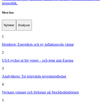
storpolitik.
Mest läst
Nyheter
Analyser
1
Hemberg: Energikris och ny inflationsvåg väntar
2
USA rycker ut för yenen – och retar upp Europa
3
Analytikern: Tre köpvärda investmentbolag
4
Veckans vinnare och förlorare på Stockholmsbörsen
5