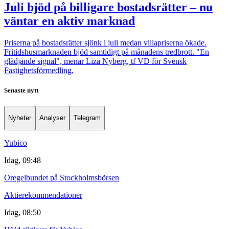
Juli bjöd på billigare bostadsrätter – nu
väntar en aktiv marknad
Priserna på bostadsrätter sjönk i juli medan villapriserna ökade.
Fritidshusmarknaden bjöd samtidigt på månadens tredbrott. "En
glädjande signal", menar Liza Nyberg, tf VD för Svensk
Fastighetsförmedling.
Senaste nytt
Nyheter
Analyser
Telegram
Yubico
Idag, 09:48
Oregelbundet på Stockholmsbörsen
Aktierekommendationer
Idag, 08:50