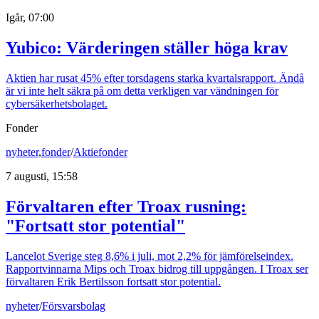
Igår, 07:00
Yubico: Värderingen ställer höga krav
Aktien har rusat 45% efter torsdagens starka kvartalsrapport. Ändå
är vi inte helt säkra på om detta verkligen var vändningen för
cybersäkerhetsbolaget.
Fonder
nyheter
,
fonder
/
Aktiefonder
7 augusti, 15:58
Förvaltaren efter Troax rusning:
"Fortsatt stor potential"
Lancelot Sverige steg 8,6% i juli, mot 2,2% för jämförelseindex.
Rapportvinnarna Mips och Troax bidrog till uppgången. I Troax ser
förvaltaren Erik Bertilsson fortsatt stor potential.
nyheter
/
Försvarsbolag