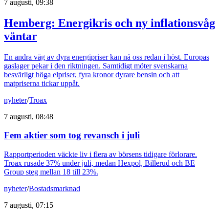
7 augusti, 09:38
Hemberg: Energikris och ny inflationsvåg
väntar
En andra våg av dyra energipriser kan nå oss redan i höst. Europas
gaslager pekar i den riktningen. Samtidigt möter svenskarna
besvärligt höga elpriser, fyra kronor dyrare bensin och att
matpriserna tickar uppåt.
nyheter
/
Troax
7 augusti, 08:48
Fem aktier som tog revansch i juli
Rapportperioden väckte liv i flera av börsens tidigare förlorare.
Troax rusade 37% under juli, medan Hexpol, Billerud och BE
Group steg mellan 18 till 23%.
nyheter
/
Bostadsmarknad
7 augusti, 07:15