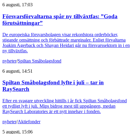
6 augusti, 17:03
Försvarsförvaltarna spår ny tillväxtfas: ”Goda
förutsättningar”
De europeiska försvarsbolagen visar rekordstora orderböcker,
stigande omsättning och förbättrade marginaler. Enligt förvaltarna
Joakim Agerback och Shayan Heidari går nu försvarssektorn in i en
ny tillväxtfas.
nyheter
/
Spiltan Småbolagsfond
6 augusti, 14:51
Spiltan Småbolagsfond lyfte i juli – tar in
RaySearch
Efter en svagare utveckling hittills i år fick Spiltan Småbolagsfond
ett tydligt lyft i juli. Mips bidrog mest till uppgången, medan
RaySearch Laboratories är ett nytt innehav i fonden.
nyheter
/
Aktiefonder
5 augusti, 15:06