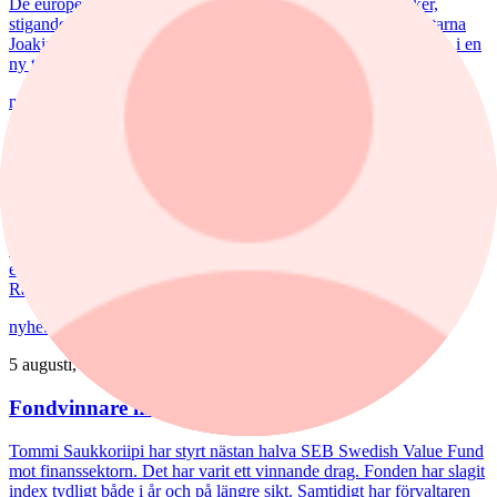
De europeiska försvarsbolagen visar rekordstora orderböcker,
stigande omsättning och förbättrade marginaler. Enligt förvaltarna
Joakim Agerback och Shayan Heidari går nu försvarssektorn in i en
ny tillväxtfas.
nyheter
/
Spiltan Småbolagsfond
6 augusti, 14:51
Spiltan Småbolagsfond lyfte i juli – tar in
RaySearch
Efter en svagare utveckling hittills i år fick Spiltan Småbolagsfond
ett tydligt lyft i juli. Mips bidrog mest till uppgången, medan
RaySearch Laboratories är ett nytt innehav i fonden.
nyheter
/
Aktiefonder
5 augusti, 15:06
Fondvinnare med banktung portfölj
Tommi Saukkoriipi har styrt nästan halva SEB Swedish Value Fund
mot finanssektorn. Det har varit ett vinnande drag. Fonden har slagit
index tydligt både i år och på längre sikt. Samtidigt har förvaltaren