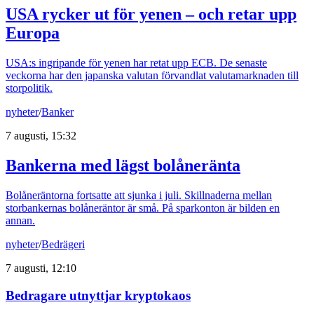
USA rycker ut för yenen – och retar upp
Europa
USA:s ingripande för yenen har retat upp ECB. De senaste
veckorna har den japanska valutan förvandlat valutamarknaden till
storpolitik.
nyheter
/
Banker
7 augusti, 15:32
Bankerna med lägst bolåneränta
Bolåneräntorna fortsatte att sjunka i juli. Skillnaderna mellan
storbankernas bolåneräntor är små. På sparkonton är bilden en
annan.
nyheter
/
Bedrägeri
7 augusti, 12:10
Bedragare utnyttjar kryptokaos