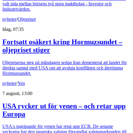
valt sida mellan börsens två stora maktbolag - Investor och
Industrivärden.
nyheter
/
Oljepriset
Idag, 07:35
Fortsatt osäkert kring Hormuzsundet –
oljepriset stiger
Oljepriserna steg på måndagen sedan Iran dementerat att landet för
direkta samtal med USA om att avsluta konflikten och återöppna
Hormuzsundet.
nyheter
/
Yen
7 augusti, 13:00
USA rycker ut för yenen – och retar upp
Europa
USA:s ingripande för yenen har retat upp ECB. De senaste
veckorna har den japanska valutan förvandlat valutamarknaden till