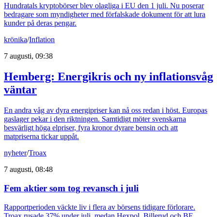
Hundratals kryptobörser blev olagliga i EU den 1 juli. Nu poserar
bedragare som myndigheter med förfalskade dokument för att lura
kunder på deras pengar.
krönika
/
Inflation
7 augusti, 09:38
Hemberg: Energikris och ny inflationsvåg
väntar
En andra våg av dyra energipriser kan nå oss redan i höst. Europas
gaslager pekar i den riktningen. Samtidigt möter svenskarna
besvärligt höga elpriser, fyra kronor dyrare bensin och att
matpriserna tickar uppåt.
nyheter
/
Troax
7 augusti, 08:48
Fem aktier som tog revansch i juli
Rapportperioden väckte liv i flera av börsens tidigare förlorare.
Troax rusade 37% under juli, medan Hexpol, Billerud och BE