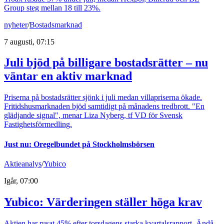
Group steg mellan 18 till 23%.
nyheter
/
Bostadsmarknad
7 augusti, 07:15
Juli bjöd på billigare bostadsrätter – nu
väntar en aktiv marknad
Priserna på bostadsrätter sjönk i juli medan villapriserna ökade.
Fritidshusmarknaden bjöd samtidigt på månadens tredbrott. "En
glädjande signal", menar Liza Nyberg, tf VD för Svensk
Fastighetsförmedling.
Just nu
:
Oregelbundet på Stockholmsbörsen
Aktieanalys
/
Yubico
Igår, 07:00
Yubico: Värderingen ställer höga krav
Aktien har rusat 45% efter torsdagens starka kvartalsrapport. Ändå