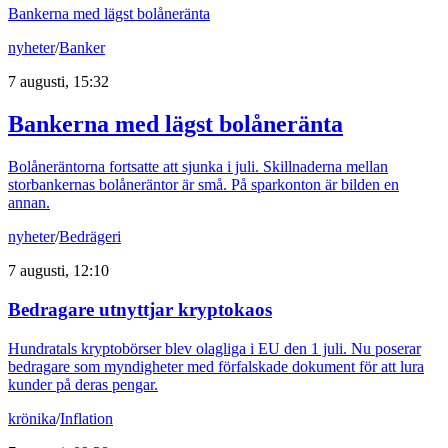
Bankerna med lägst bolåneränta
nyheter
/
Banker
7 augusti, 15:32
Bankerna med lägst bolåneränta
Bolåneräntorna fortsatte att sjunka i juli. Skillnaderna mellan
storbankernas bolåneräntor är små. På sparkonton är bilden en
annan.
nyheter
/
Bedrägeri
7 augusti, 12:10
Bedragare utnyttjar kryptokaos
Hundratals kryptobörser blev olagliga i EU den 1 juli. Nu poserar
bedragare som myndigheter med förfalskade dokument för att lura
kunder på deras pengar.
krönika
/
Inflation