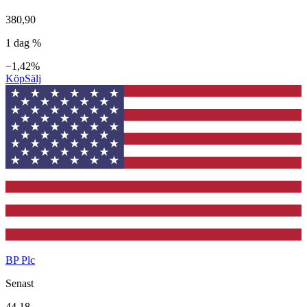
380,90
1 dag %
−1,42%
Köp
Sälj
BP Plc
Senast
44,18