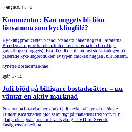
5 augusti, 15:50
Kommentar: Kan nuggets bli lika
lönsamma som kycklingfilé?
Kycklingproducenten Scandi Standard håller hög fart i affärerna.
Bredden är uppfriskande och flera av affärerna kan bli riktiga
guldklimpar (nuggets). Fast då vill det till att just storsatsningen på
panerade kycklingprodukter, av typen chicken nuggets, blir lönsam.
nyheter
/
Bostadsmarknad
Igår, 07:15
Juli bjöd på billigare bostadsrätter – nu
väntar en aktiv marknad
Priserna på bostadsrätter sjönk i juli medan villapriserna ökade.
Fritidshusmarknaden bjöd samtidigt på månadens tredbrott. "En
glädjande signal", menar Liza Nyberg, tf VD för Svensk
Fastighetsförmedling.