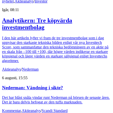
nyheter
,
Aktieanalys
/
Investor
Igår, 08:11
Analytikern: Tre köpvärda
investmentbolag
I den här artikeln lyfter vi fram de tre investmentbolag som i dag
uppvisar den starkaste tekniska bilden enligt vår nya Investtech
Score, som sammanfattar den tekniska bedömningen av en aktie på
en skala från –100 till +100, där högre värden indikerar en starkare
köpsignal och lägre värden en starkare säljsignal enligt Investtechs
algoritmer.
Aktieanalys
/
Nederman
6 augusti, 15:55
Nederman: Vändning i sikte?
Det har blåst snåla vindar runt Nederman på börsen de senaste åren.
Det är bara delvis befogat av den tuffa marknaden.
Kommentar
,
Aktieanalys
/
Scandi Standard