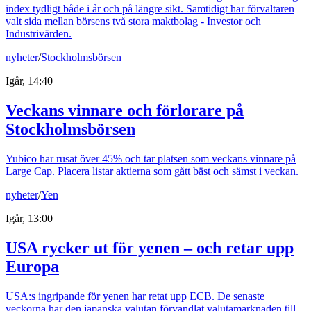
index tydligt både i år och på längre sikt. Samtidigt har förvaltaren
valt sida mellan börsens två stora maktbolag - Investor och
Industrivärden.
nyheter
/
Stockholmsbörsen
Igår, 14:40
Veckans vinnare och förlorare på
Stockholmsbörsen
Yubico har rusat över 45% och tar platsen som veckans vinnare på
Large Cap. Placera listar aktierna som gått bäst och sämst i veckan.
nyheter
/
Yen
Igår, 13:00
USA rycker ut för yenen – och retar upp
Europa
USA:s ingripande för yenen har retat upp ECB. De senaste
veckorna har den japanska valutan förvandlat valutamarknaden till