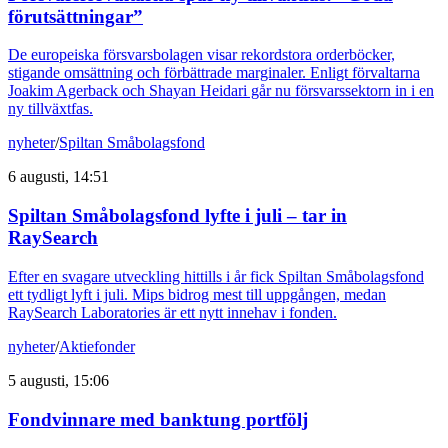
förutsättningar”
De europeiska försvarsbolagen visar rekordstora orderböcker,
stigande omsättning och förbättrade marginaler. Enligt förvaltarna
Joakim Agerback och Shayan Heidari går nu försvarssektorn in i en
ny tillväxtfas.
nyheter
/
Spiltan Småbolagsfond
6 augusti, 14:51
Spiltan Småbolagsfond lyfte i juli – tar in
RaySearch
Efter en svagare utveckling hittills i år fick Spiltan Småbolagsfond
ett tydligt lyft i juli. Mips bidrog mest till uppgången, medan
RaySearch Laboratories är ett nytt innehav i fonden.
nyheter
/
Aktiefonder
5 augusti, 15:06
Fondvinnare med banktung portfölj