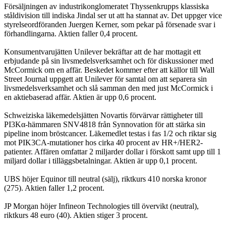
Försäljningen av industrikonglomeratet Thyssenkrupps klassiska
ståldivision till indiska Jindal ser ut att ha stannat av. Det uppger vice
styrelseordföranden Juergen Kerner, som pekar på försenade svar i
förhandlingarna. Aktien faller 0,4 procent.
Konsumentvarujätten Unilever bekräftar att de har mottagit ett
erbjudande på sin livsmedelsverksamhet och för diskussioner med
McCormick om en affär. Beskedet kommer efter att källor till Wall
Street Journal uppgett att Unilever för samtal om att separera sin
livsmedelsverksamhet och slå samman den med just McCormick i
en aktiebaserad affär. Aktien är upp 0,6 procent.
Schweiziska läkemedelsjätten Novartis förvärvar rättigheter till
PI3Kα-hämmaren SNV4818 från Synnovation för att stärka sin
pipeline inom bröstcancer. Läkemedlet testas i fas 1/2 och riktar sig
mot PIK3CA-mutationer hos cirka 40 procent av HR+/HER2-
patienter. Affären omfattar 2 miljarder dollar i förskott samt upp till 1
miljard dollar i tilläggsbetalningar. Aktien är upp 0,1 procent.
UBS höjer Equinor till neutral (sälj), riktkurs 410 norska kronor
(275). Aktien faller 1,2 procent.
JP Morgan höjer Infineon Technologies till övervikt (neutral),
riktkurs 48 euro (40). Aktien stiger 3 procent.