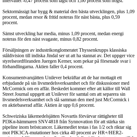
intervallet -0,47 procent som lägst och 1,00 procent som högst.
Sektormässigt har bygg & material den bästa utvecklingen, plus 1,09
procent, medan resor & fritid noteras för näst bästa, plus 0,59
procent.
Sämst utveckling har media, minus 1,09 procent, medan energi
noteras för den näst svagaste, minus 0,82 procent.
Försäljningen av industrikonglomeratet Thyssenkrupps klassiska
ståldivision till indiska Jindal ser ut att ha stannat av. Det uppger vice
styrelseordföranden Juergen Kerner, som pekar på försenade svar i
förhandlingarna. Aktien faller 0,4 procent.
Konsumentvarujätten Unilever bekräftar att de har mottagit ett
erbjudande på sin livsmedelsverksamhet och för diskussioner med
McCormick om en affär. Beskedet kommer efter att källor till Wall
Street Journal uppgett att Unilever för samtal om att separera sin
livsmedelsverksamhet och slå samman den med just McCormick i
en aktiebaserad affär. Aktien är upp 0,6 procent.
Schweiziska läkemedelsjätten Novartis förvärvar rättigheter till
PI3Kα-hämmaren SNV4818 från Synnovation för att stärka sin
pipeline inom bröstcancer. Läkemedlet testas i fas 1/2 och riktar sig
mot PIK3CA-mutationer hos cirka 40 procent av HR+/HER2-