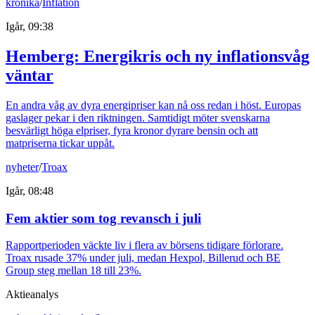
krönika
/
Inflation
Igår, 09:38
Hemberg: Energikris och ny inflationsvåg
väntar
En andra våg av dyra energipriser kan nå oss redan i höst. Europas
gaslager pekar i den riktningen. Samtidigt möter svenskarna
besvärligt höga elpriser, fyra kronor dyrare bensin och att
matpriserna tickar uppåt.
nyheter
/
Troax
Igår, 08:48
Fem aktier som tog revansch i juli
Rapportperioden väckte liv i flera av börsens tidigare förlorare.
Troax rusade 37% under juli, medan Hexpol, Billerud och BE
Group steg mellan 18 till 23%.
Aktieanalys