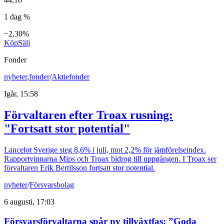
1 dag %
−2,30%
Köp
Sälj
Fonder
nyheter
,
fonder
/
Aktiefonder
Igår, 15:58
Förvaltaren efter Troax rusning:
"Fortsatt stor potential"
Lancelot Sverige steg 8,6% i juli, mot 2,2% för jämförelseindex.
Rapportvinnarna Mips och Troax bidrog till uppgången. I Troax ser
förvaltaren Erik Bertilsson fortsatt stor potential.
nyheter
/
Försvarsbolag
6 augusti, 17:03
Försvarsförvaltarna spår ny tillväxtfas: ”Goda