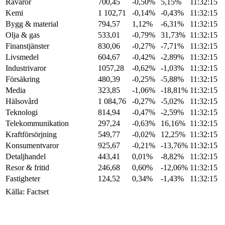
Råvaror
700,45
-0,50%
5,15%
11:32:15
Kemi
1 102,71
-0,14%
-0,43%
11:32:15
Bygg & material
794,57
1,12%
-6,31%
11:32:15
Olja & gas
533,01
-0,79%
31,73%
11:32:15
Finanstjänster
830,06
-0,27%
-7,71%
11:32:15
Livsmedel
604,67
-0,42%
-2,89%
11:32:15
Industrivaror
1057,28
-0,62%
-1,03%
11:32:15
Försäkring
480,39
-0,25%
-5,88%
11:32:15
Media
323,85
-1,06%
-18,81%
11:32:15
Hälsovård
1 084,76
-0,27%
-5,02%
11:32:15
Teknologi
814,94
-0,47%
-2,59%
11:32:15
Telekommunikation
297,24
-0,63%
16,16%
11:32:15
Kraftförsörjning
549,77
-0,02%
12,25%
11:32:15
Konsumentvaror
925,67
-0,21%
-13,76%
11:32:15
Detaljhandel
443,41
0,01%
-8,82%
11:32:15
Resor & fritid
246,68
0,60%
-12,06%
11:32:15
Fastigheter
124,52
0,34%
-1,43%
11:32:15
Källa: Factset