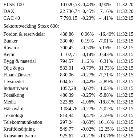
FTSE 100
10 020,53
-0,43%
0,90%
11:32:20
DAX
22 736,74
-0,45%
-7,16%
11:32:20
CAC 40
7 790,15
-0,23%
-4,41%
11:32:15
Sektorutveckling Stoxx 600:
Fordon & reservdelar
438,86
0,06%
-16,40%
11:32:15
Banker
330,40
0,19%
-7,01%
11:32:15
Råvaror
700,45
-0,50%
5,15%
11:32:15
Kemi
1 102,71
-0,14%
-0,43%
11:32:15
Bygg & material
794,57
1,12%
-6,31%
11:32:15
Olja & gas
533,01
-0,79%
31,73%
11:32:15
Finanstjänster
830,06
-0,27%
-7,71%
11:32:15
Livsmedel
604,67
-0,42%
-2,89%
11:32:15
Industrivaror
1057,28
-0,62%
-1,03%
11:32:15
Försäkring
480,39
-0,25%
-5,88%
11:32:15
Media
323,85
-1,06%
-18,81%
11:32:15
Hälsovård
1 084,76
-0,27%
-5,02%
11:32:15
Teknologi
814,94
-0,47%
-2,59%
11:32:15
Telekommunikation
297,24
-0,63%
16,16%
11:32:15
Kraftförsörjning
549,77
-0,02%
12,25%
11:32:15
Konsumentvaror
925,67
-0,21%
-13,76%
11:32:15