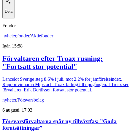
Dela
Fonder
nyheter
,
fonder
/
Aktiefonder
Igår, 15:58
Förvaltaren efter Troax rusning:
"Fortsatt stor potential"
Lancelot Sverige steg 8,6% i juli, mot 2,2% för jämförelseindex.
Rapportvinnarna Mips och Troax bidrog till uppgången. I Troax ser
förvaltaren Erik Bertilsson fortsatt stor potential.
nyheter
/
Försvarsbolag
6 augusti, 17:03
Försvarsförvaltarna spår ny tillväxtfas: ”Goda
förutsättningar”