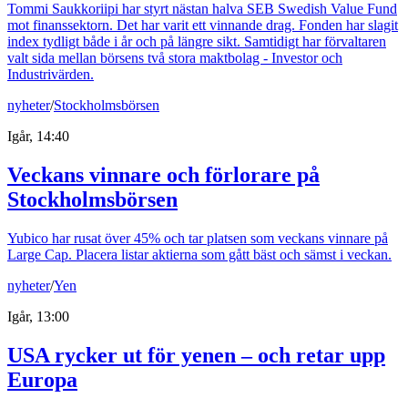
Tommi Saukkoriipi har styrt nästan halva SEB Swedish Value Fund
mot finanssektorn. Det har varit ett vinnande drag. Fonden har slagit
index tydligt både i år och på längre sikt. Samtidigt har förvaltaren
valt sida mellan börsens två stora maktbolag - Investor och
Industrivärden.
nyheter
/
Stockholmsbörsen
Igår, 14:40
Veckans vinnare och förlorare på
Stockholmsbörsen
Yubico har rusat över 45% och tar platsen som veckans vinnare på
Large Cap. Placera listar aktierna som gått bäst och sämst i veckan.
nyheter
/
Yen
Igår, 13:00
USA rycker ut för yenen – och retar upp
Europa