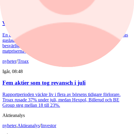
Igår, 09:38
Hemberg: Energikris och ny inflationsvåg
väntar
En andra våg av dyra energipriser kan nå oss redan i höst. Europas
gaslager pekar i den riktningen. Samtidigt möter svenskarna
besvärligt höga elpriser, fyra kronor dyrare bensin och att
matpriserna tickar uppåt.
nyheter
/
Troax
Igår, 08:48
Fem aktier som tog revansch i juli
Rapportperioden väckte liv i flera av börsens tidigare förlorare.
Troax rusade 37% under juli, medan Hexpol, Billerud och BE
Group steg mellan 18 till 23%.
Aktieanalys
nyheter
,
Aktieanalys
/
Investor