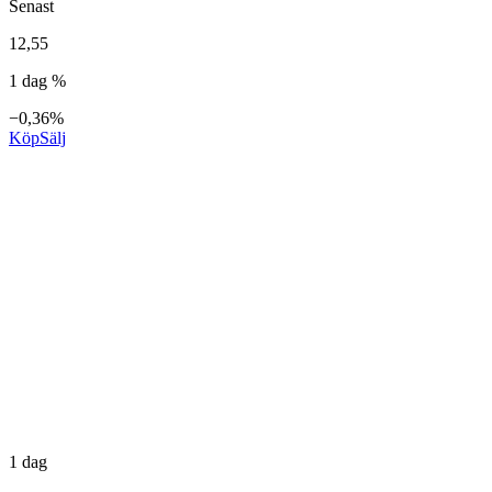
Senast
12,55
1 dag %
−0,36%
Köp
Sälj
1 dag