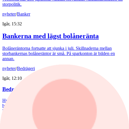
storpolitik.
nyheter
/
Banker
Igår, 15:32
Bankerna med lägst bolåneränta
Bolåneräntorna fortsatte att sjunka i juli. Skillnaderna mellan
storbankernas bolåneräntor är små. På sparkonton är bilden en
annan.
nyheter
/
Bedrägeri
Igår, 12:10
Bedragare utnyttjar kryptokaos
Hundratals kryptobörser blev olagliga i EU den 1 juli. Nu poserar
bedragare som myndigheter med förfalskade dokument för att lura
kunder på deras pengar.
krönika
/
Inflation