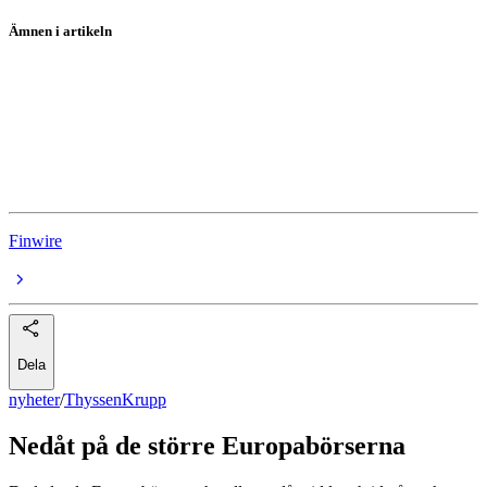
Ämnen i artikeln
ThyssenKrupp
Unilever
Equinor
BP
Finwire
Dela
nyheter
/
ThyssenKrupp
Nedåt på de större Europabörserna