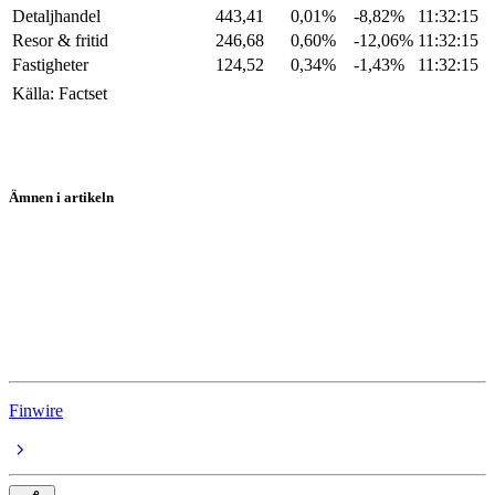
Detaljhandel
443,41
0,01%
-8,82%
11:32:15
Resor & fritid
246,68
0,60%
-12,06%
11:32:15
Fastigheter
124,52
0,34%
-1,43%
11:32:15
Källa: Factset
Ämnen i artikeln
ThyssenKrupp
Unilever
Equinor
BP
Finwire