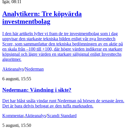
Igår, 08:11
Analytikern: Tre köpvärda
investmentbolag
I den här artikeln lyfter vi fram de tre investmentbolag som i dag
uppvisar den starkaste tekniska bilden enligt vår nya Investtech
Score, som sammanfattar den tekniska bedömningen av en aktie på
en skala från –100 till +100, där högre värden indikerar en starkare
köpsignal och lägre värden en starkare säljsignal enligt Investtechs
algoritmer.
Aktieanalys
/
Nederman
6 augusti, 15:55
Nederman: Vändning i sikte?
Det har blåst snåla vindar runt Nederman på börsen de senaste åren.
Det är bara delvis befogat av den tuffa marknaden.
Kommentar
,
Aktieanalys
/
Scandi Standard
5 augusti, 15:50