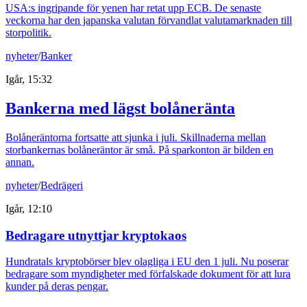
USA:s ingripande för yenen har retat upp ECB. De senaste
veckorna har den japanska valutan förvandlat valutamarknaden till
storpolitik.
nyheter
/
Banker
Igår, 15:32
Bankerna med lägst bolåneränta
Bolåneräntorna fortsatte att sjunka i juli. Skillnaderna mellan
storbankernas bolåneräntor är små. På sparkonton är bilden en
annan.
nyheter
/
Bedrägeri
Igår, 12:10
Bedragare utnyttjar kryptokaos
Hundratals kryptobörser blev olagliga i EU den 1 juli. Nu poserar
bedragare som myndigheter med förfalskade dokument för att lura
kunder på deras pengar.