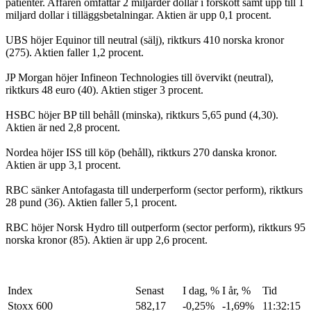
patienter. Affären omfattar 2 miljarder dollar i förskott samt upp till 1
miljard dollar i tilläggsbetalningar. Aktien är upp 0,1 procent.
UBS höjer Equinor till neutral (sälj), riktkurs 410 norska kronor
(275). Aktien faller 1,2 procent.
JP Morgan höjer Infineon Technologies till övervikt (neutral),
riktkurs 48 euro (40). Aktien stiger 3 procent.
HSBC höjer BP till behåll (minska), riktkurs 5,65 pund (4,30).
Aktien är ned 2,8 procent.
Nordea höjer ISS till köp (behåll), riktkurs 270 danska kronor.
Aktien är upp 3,1 procent.
RBC sänker Antofagasta till underperform (sector perform), riktkurs
28 pund (36). Aktien faller 5,1 procent.
RBC höjer Norsk Hydro till outperform (sector perform), riktkurs 95
norska kronor (85). Aktien är upp 2,6 procent.
Index
Senast
I dag, %
I år, %
Tid
Stoxx 600
582,17
-0,25%
-1,69%
11:32:15