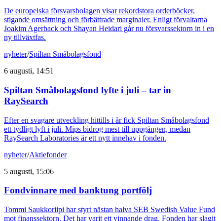
De europeiska försvarsbolagen visar rekordstora orderböcker,
stigande omsättning och förbättrade marginaler. Enligt förvaltarna
Joakim Agerback och Shayan Heidari går nu försvarssektorn in i en
ny tillväxtfas.
nyheter
/
Spiltan Småbolagsfond
6 augusti, 14:51
Spiltan Småbolagsfond lyfte i juli – tar in
RaySearch
Efter en svagare utveckling hittills i år fick Spiltan Småbolagsfond
ett tydligt lyft i juli. Mips bidrog mest till uppgången, medan
RaySearch Laboratories är ett nytt innehav i fonden.
nyheter
/
Aktiefonder
5 augusti, 15:06
Fondvinnare med banktung portfölj
Tommi Saukkoriipi har styrt nästan halva SEB Swedish Value Fund
mot finanssektorn. Det har varit ett vinnande drag. Fonden har slagit