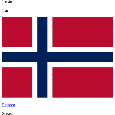
1 mån
1 år
Equinor
Senast