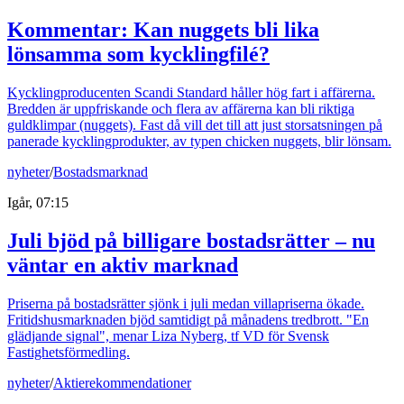
Kommentar: Kan nuggets bli lika
lönsamma som kycklingfilé?
Kycklingproducenten Scandi Standard håller hög fart i affärerna.
Bredden är uppfriskande och flera av affärerna kan bli riktiga
guldklimpar (nuggets). Fast då vill det till att just storsatsningen på
panerade kycklingprodukter, av typen chicken nuggets, blir lönsam.
nyheter
/
Bostadsmarknad
Igår, 07:15
Juli bjöd på billigare bostadsrätter – nu
väntar en aktiv marknad
Priserna på bostadsrätter sjönk i juli medan villapriserna ökade.
Fritidshusmarknaden bjöd samtidigt på månadens tredbrott. "En
glädjande signal", menar Liza Nyberg, tf VD för Svensk
Fastighetsförmedling.
nyheter
/
Aktierekommendationer