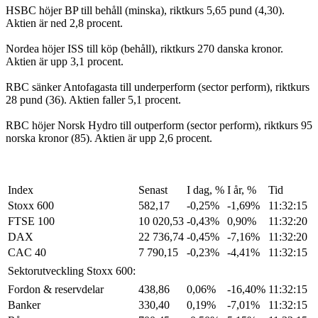
HSBC höjer BP till behåll (minska), riktkurs 5,65 pund (4,30).
Aktien är ned 2,8 procent.
Nordea höjer ISS till köp (behåll), riktkurs 270 danska kronor.
Aktien är upp 3,1 procent.
RBC sänker Antofagasta till underperform (sector perform), riktkurs
28 pund (36). Aktien faller 5,1 procent.
RBC höjer Norsk Hydro till outperform (sector perform), riktkurs 95
norska kronor (85). Aktien är upp 2,6 procent.
Index
Senast
I dag, %
I år, %
Tid
Stoxx 600
582,17
-0,25%
-1,69%
11:32:15
FTSE 100
10 020,53
-0,43%
0,90%
11:32:20
DAX
22 736,74
-0,45%
-7,16%
11:32:20
CAC 40
7 790,15
-0,23%
-4,41%
11:32:15
Sektorutveckling Stoxx 600:
Fordon & reservdelar
438,86
0,06%
-16,40%
11:32:15
Banker
330,40
0,19%
-7,01%
11:32:15