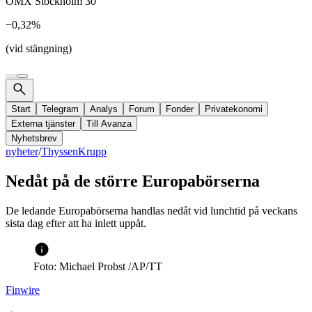
OMX Stockholm 30
−0,32%
(vid stängning)
Start
Telegram
Analys
Forum
Fonder
Privatekonomi
Externa tjänster
Till Avanza
Nyhetsbrev
nyheter
/
ThyssenKrupp
Nedåt på de större Europabörserna
De ledande Europabörserna handlas nedåt vid lunchtid på veckans
sista dag efter att ha inlett uppåt.
Foto: Michael Probst /AP/TT
Finwire