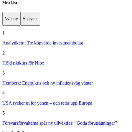
Mest läst
Nyheter
Analyser
1
Analytikern: Tre köpvärda investmentbolag
2
Höjd riktkurs för Nibe
3
Hemberg: Energikris och ny inflationsvåg väntar
4
USA rycker ut för yenen – och retar upp Europa
5
Försvarsförvaltarna spår ny tillväxtfas: ”Goda förutsättningar”