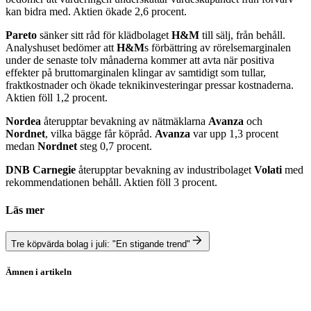
kan bidra med. Aktien ökade 2,6 procent.
Pareto
sänker sitt råd för klädbolaget
H&M
till sälj, från behåll.
Analyshuset bedömer att
H&M
s förbättring av rörelsemarginalen
under de senaste tolv månaderna kommer att avta när positiva
effekter på bruttomarginalen klingar av samtidigt som tullar,
fraktkostnader och ökade teknikinvesteringar pressar kostnaderna.
Aktien föll 1,2 procent.
Nordea
återupptar bevakning av nätmäklarna
Avanza
och
Nordnet
, vilka bägge får köpråd.
Avanza
var upp 1,3 procent
medan
Nordnet
steg 0,7 procent.
DNB Carnegie
återupptar bevakning av industribolaget
Volati
med
rekommendationen behåll. Aktien föll 3 procent.
Läs mer
Tre köpvärda bolag i juli: "En stigande trend"
Ämnen i artikeln
Stockholmsbörsen