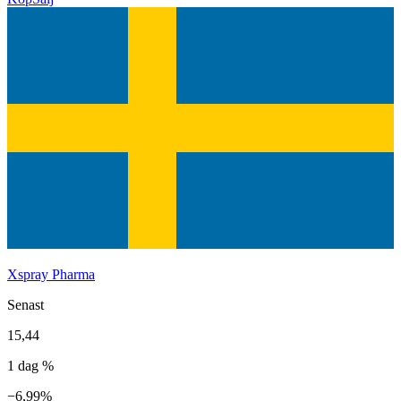
Xspray Pharma
Senast
15,44
1 dag %
−6,99%