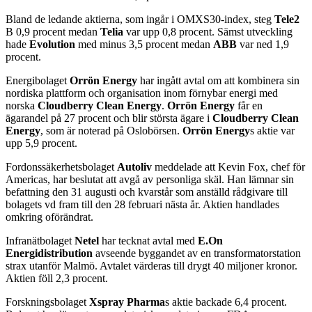
Bland de ledande aktierna, som ingår i OMXS30-index, steg
Tele2
B 0,9 procent medan
Telia
var upp 0,8 procent. Sämst utveckling
hade
Evolution
med minus 3,5 procent medan
ABB
var ned 1,9
procent.
Energibolaget
Orrön Energy
har ingått avtal om att kombinera sin
nordiska plattform och organisation inom förnybar energi med
norska
Cloudberry Clean Energy
.
Orrön Energy
får en
ägarandel på 27 procent och blir största ägare i
Cloudberry Clean
Energy
, som är noterad på Oslobörsen.
Orrön Energy
s aktie var
upp 5,9 procent.
Fordonssäkerhetsbolaget
Autoliv
meddelade att Kevin Fox, chef för
Americas, har beslutat att avgå av personliga skäl. Han lämnar sin
befattning den 31 augusti och kvarstår som anställd rådgivare till
bolagets vd fram till den 28 februari nästa år. Aktien handlades
omkring oförändrat.
Infranätbolaget
Netel
har tecknat avtal med
E.On
Energidistribution
avseende byggandet av en transformatorstation
strax utanför Malmö. Avtalet värderas till drygt 40 miljoner kronor.
Aktien föll 2,3 procent.
Forskningsbolaget
Xspray Pharma
s aktie backade 6,4 procent.