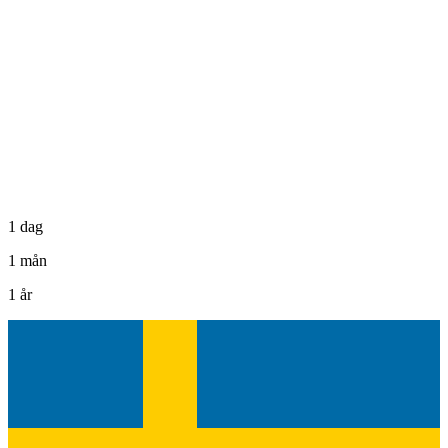
1 dag
1 mån
1 år