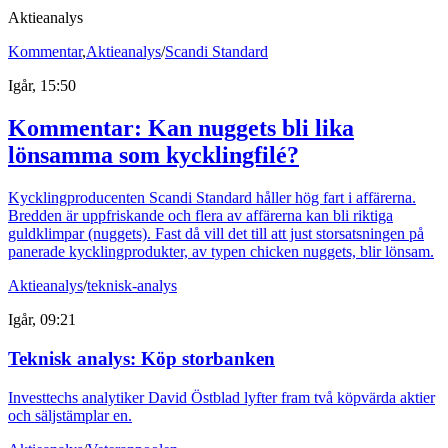
Aktieanalys
Kommentar
,
Aktieanalys
/
Scandi Standard
Igår, 15:50
Kommentar: Kan nuggets bli lika
lönsamma som kycklingfilé?
Kycklingproducenten Scandi Standard håller hög fart i affärerna.
Bredden är uppfriskande och flera av affärerna kan bli riktiga
guldklimpar (nuggets). Fast då vill det till att just storsatsningen på
panerade kycklingprodukter, av typen chicken nuggets, blir lönsam.
Aktieanalys
/
teknisk-analys
Igår, 09:21
Teknisk analys: Köp storbanken
Investtechs analytiker David Östblad lyfter fram två köpvärda aktier
och säljstämplar en.