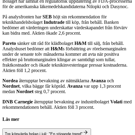
Bolaget har lämnat en regulatorisk uppdatering av FDA-processerna
för de amerikanska läkemedelskandidaterna Nilopki och Dasynoc.
På analysfronten har
SEB
höjt sin rekommendation för
teknikhandelsbolaget
Indutrade
till köp, från behåll. Banken
bedömer att värderingen underskattar värdeskapandet från förvärv
kan bidra med. Aktien ökade 2,6 procent.
Pareto
sänker sitt råd för klädbolaget
H&M
till sälj, från behåll.
Analyshuset bedömer att
H&M
s förbättring av rörelsemarginalen
under de senaste tolv månaderna kommer att avta när positiva
effekter på bruttomarginalen klingar av samtidigt som tullar,
fraktkostnader och ökade teknikinvesteringar pressar kostnaderna.
Aktien föll 1,2 procent.
Nordea
återupptar bevakning av nätmäklarna
Avanza
och
Nordnet
, vilka bägge får köpråd.
Avanza
var upp 1,3 procent
medan
Nordnet
steg 0,7 procent.
DNB Carnegie
återupptar bevakning av industribolaget
Volati
med
rekommendationen behåll. Aktien föll 3 procent.
Läs mer
Tre köpvärda bolag i juli: "En stigande trend"