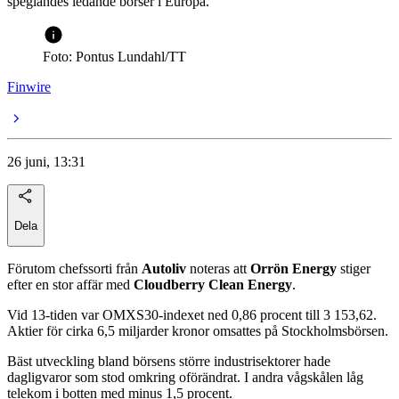
speglandes ledande börser i Europa.
Foto: Pontus Lundahl/TT
Finwire
26 juni, 13:31
Dela
Förutom chefssorti från
Autoliv
noteras att
Orrön Energy
stiger
efter en stor affär med
Cloudberry Clean Energy
.
Vid 13-tiden var OMXS30-indexet ned 0,86 procent till 3 153,62.
Aktier för cirka 6,5 miljarder kronor omsattes på Stockholmsbörsen.
Bäst utveckling bland börsens större industrisektorer hade
dagligvaror som stod omkring oförändrat. I andra vågskålen låg
telekom i botten med minus 1,5 procent.