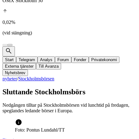
OMX Stockholm 30
0,02%
(vid stängning)
Start
Telegram
Analys
Forum
Fonder
Privatekonomi
Externa tjänster
Till Avanza
Nyhetsbrev
nyheter
/
Stockholmsbörsen
Sluttande Stockholmsbörs
Nedgången tilltar på Stockholmsbörsen vid lunchtid på fredagen,
speglandes ledande börser i Europa.
Foto: Pontus Lundahl/TT