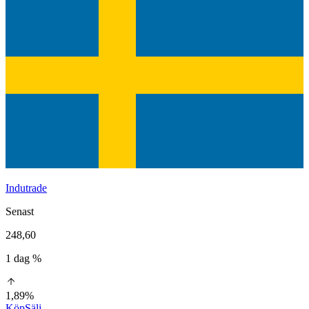
Indutrade
Senast
248,60
1 dag %
1,89%
Köp
Sälj