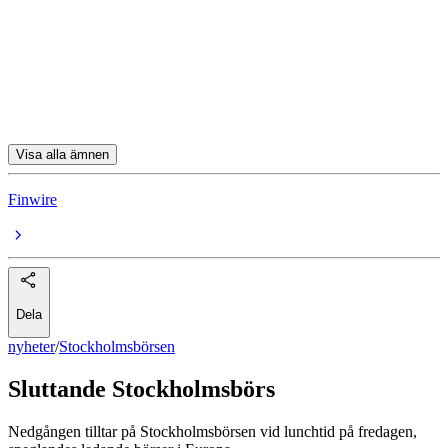
Nordea
Avanza
Nordnet
DNB Carnegie
Visa alla ämnen
Finwire
Dela
nyheter
/
Stockholmsbörsen
Sluttande Stockholmsbörs
Nedgången tilltar på Stockholmsbörsen vid lunchtid på fredagen,