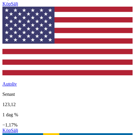
Köp
Sälj
Autoliv
Senast
123,12
1 dag %
−1,17%
Köp
Sälj