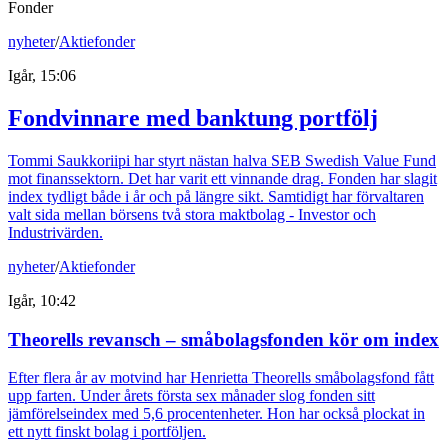
Fonder
nyheter
/
Aktiefonder
Igår, 15:06
Fondvinnare med banktung portfölj
Tommi Saukkoriipi har styrt nästan halva SEB Swedish Value Fund
mot finanssektorn. Det har varit ett vinnande drag. Fonden har slagit
index tydligt både i år och på längre sikt. Samtidigt har förvaltaren
valt sida mellan börsens två stora maktbolag - Investor och
Industrivärden.
nyheter
/
Aktiefonder
Igår, 10:42
Theorells revansch – småbolagsfonden kör om index
Efter flera år av motvind har Henrietta Theorells småbolagsfond fått
upp farten. Under årets första sex månader slog fonden sitt
jämförelseindex med 5,6 procentenheter. Hon har också plockat in
ett nytt finskt bolag i portföljen.