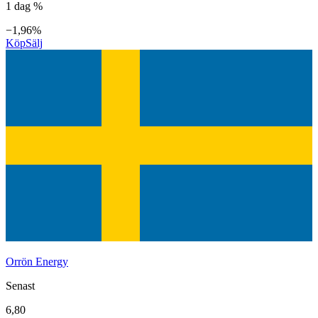
1 dag %
−1,96%
Köp
Sälj
Orrön Energy
Senast
6,80