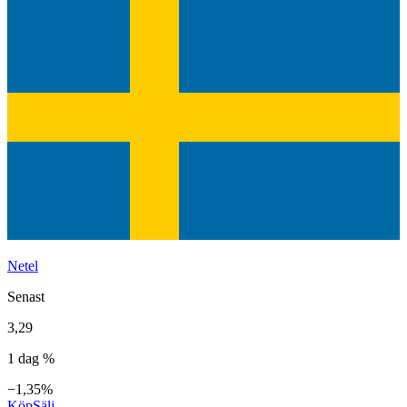
Netel
Senast
3,29
1 dag %
−1,35%
Köp
Sälj