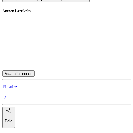
Ämnen i artikeln
Stockholmsbörsen
Nordea
Avanza
Nordnet
DNB Carnegie
Visa alla ämnen
Finwire
Dela