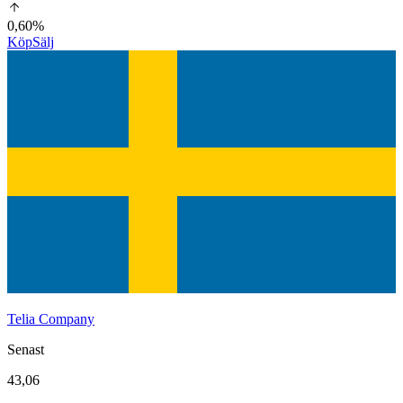
0,60%
Köp
Sälj
Telia Company
Senast
43,06