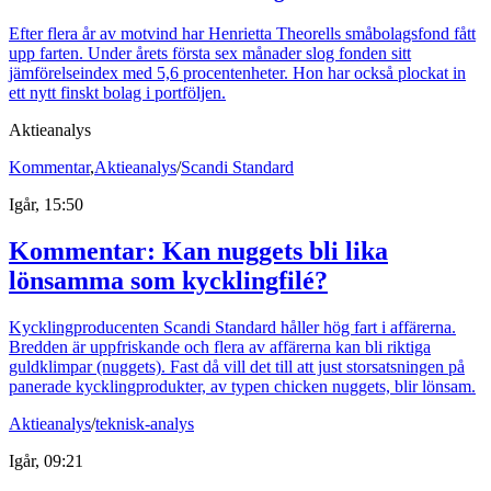
Efter flera år av motvind har Henrietta Theorells småbolagsfond fått
upp farten. Under årets första sex månader slog fonden sitt
jämförelseindex med 5,6 procentenheter. Hon har också plockat in
ett nytt finskt bolag i portföljen.
Aktieanalys
Kommentar
,
Aktieanalys
/
Scandi Standard
Igår, 15:50
Kommentar: Kan nuggets bli lika
lönsamma som kycklingfilé?
Kycklingproducenten Scandi Standard håller hög fart i affärerna.
Bredden är uppfriskande och flera av affärerna kan bli riktiga
guldklimpar (nuggets). Fast då vill det till att just storsatsningen på
panerade kycklingprodukter, av typen chicken nuggets, blir lönsam.
Aktieanalys
/
teknisk-analys
Igår, 09:21