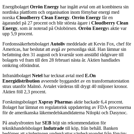
Energibolaget
Orrön Energy
har ingått avtal om att kombinera sin
nordiska plattform och organisation inom förnybar energi med
norska
Cloudberry Clean Energy
.
Orrön Energy
får en
ägarandel på 27 procent och blir största ägare i
Cloudberry Clean
Energy
, som är noterad på Oslobörsen.
Orrön Energy
s aktie var
upp 5,9 procent.
Fordonssäkerhetsbolaget
Autoliv
meddelade att Kevin Fox, chef för
Americas, har beslutat att avgå av personliga skäl. Han lämnar sin
befattning den 31 augusti och kvarstår som anställd rådgivare till
bolagets vd fram till den 28 februari nästa år. Aktien handlades
omkring oförändrat.
Infranätbolaget
Netel
har tecknat avtal med
E.On
Energidistribution
avseende byggandet av en transformatorstation
strax utanför Malmö. Avtalet värderas till drygt 40 miljoner kronor.
Aktien föll 2,3 procent.
Forskningsbolaget
Xspray Pharma
s aktie backade 6,4 procent.
Bolaget har lämnat en regulatorisk uppdatering av FDA-processerna
för de amerikanska läkemedelskandidaterna Nilopki och Dasynoc.
På analysfronten har
SEB
höjt sin rekommendation för
teknikhandelsbolaget
Indutrade
till köp, från behåll. Banken
bedömer att värderingen underskattar värdeskapandet från förvärv