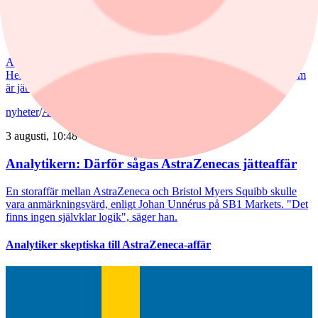
Förvaltaren om Astra-affären: ”Ingen
som är jättetaggad"
AstraZenecas eventuella jätteaffär mottas negativt av marknaden.
HealthInvest-förvaltaren Ellinor Hult delar sentimentet: ”Ingen som
är jättetaggad”.
nyheter
/
Astra Zeneca
3 augusti, 10:48
Analytikern: Därför sågas AstraZenecas jätteaffär
En storaffär mellan AstraZeneca och Bristol Myers Squibb skulle
vara anmärkningsvärd, enligt Johan Unnérus på SB1 Markets. "Det
finns ingen självklar logik", säger han.
Analytiker skeptiska till AstraZeneca-affär