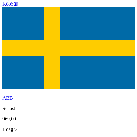
Köp
Sälj
ABB
Senast
969,00
1 dag %