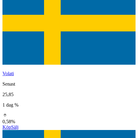
Volati
Senast
25,85
1 dag %
0,58%
Köp
Sälj