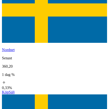
Nordnet
Senast
360,20
1 dag %
0,33%
Köp
Sälj