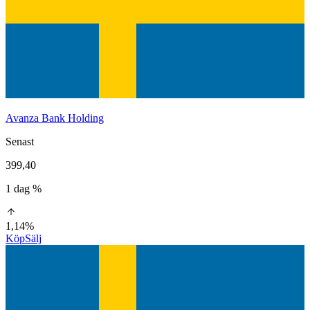
Avanza Bank Holding
Senast
399,40
1 dag %
1,14%
Köp
Sälj