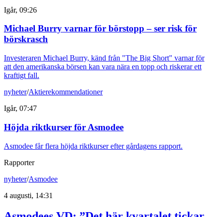
Igår, 09:26
Michael Burry varnar för börstopp – ser risk för
börskrasch
Investeraren Michael Burry, känd från "The Big Short" varnar för
att den amerikanska börsen kan vara nära en topp och riskerar ett
kraftigt fall.
nyheter
/
Aktierekommendationer
Igår, 07:47
Höjda riktkurser för Asmodee
Asmodee får flera höjda riktkurser efter gårdagens rapport.
Rapporter
nyheter
/
Asmodee
4 augusti, 14:31
Asmodees VD: ”Det här kvartalet tickar