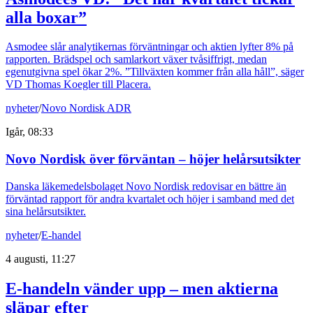
alla boxar”
Asmodee slår analytikernas förväntningar och aktien lyfter 8% på
rapporten. Brädspel och samlarkort växer tvåsiffrigt, medan
egenutgivna spel ökar 2%. ”Tillväxten kommer från alla håll”, säger
VD Thomas Koegler till Placera.
nyheter
/
Novo Nordisk ADR
Igår, 08:33
Novo Nordisk över förväntan – höjer helårsutsikter
Danska läkemedelsbolaget Novo Nordisk redovisar en bättre än
förväntad rapport för andra kvartalet och höjer i samband med det
sina helårsutsikter.
nyheter
/
E-handel
4 augusti, 11:27
E-handeln vänder upp – men aktierna
släpar efter