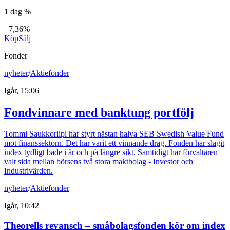
1 dag %
−7,36%
Köp
Sälj
Fonder
nyheter
/
Aktiefonder
Igår, 15:06
Fondvinnare med banktung portfölj
Tommi Saukkoriipi har styrt nästan halva SEB Swedish Value Fund
mot finanssektorn. Det har varit ett vinnande drag. Fonden har slagit
index tydligt både i år och på längre sikt. Samtidigt har förvaltaren
valt sida mellan börsens två stora maktbolag - Investor och
Industrivärden.
nyheter
/
Aktiefonder
Igår, 10:42
Theorells revansch – småbolagsfonden kör om index