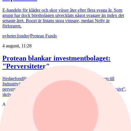
E-handeln för kläder och skor växer åter efter flera svaga år. Som
grupp har dock börsbolagen utvecklats något svagare än index det
senaste året. Boozt är listans stora vinnare, medan Nelly är
förloraren.
nyheter
,
fonder
/
Protean Funds
4 augusti, 11:28
Protean blankar investmentbolaget:
"Perversiteter"
Hedgefondförvaltaren Pontus Dackmo ställer sig tveksam till
Industrivärdens premievärdering. "För oss är detta en av de
perversiteter som skapas av mekaniska köp och flykten till passivt",
skriver Protean-förvaltaren, som tagit en kort position i aktien.
AstraZeneca
nyheter
/
Astra Zeneca
4 augusti, 10:59