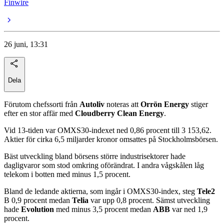
Finwire
26 juni, 13:31
Dela
Förutom chefssorti från
Autoliv
noteras att
Orrön Energy
stiger
efter en stor affär med
Cloudberry Clean Energy
.
Vid 13-tiden var OMXS30-indexet ned 0,86 procent till 3 153,62.
Aktier för cirka 6,5 miljarder kronor omsattes på Stockholmsbörsen.
Bäst utveckling bland börsens större industrisektorer hade
dagligvaror som stod omkring oförändrat. I andra vågskålen låg
telekom i botten med minus 1,5 procent.
Bland de ledande aktierna, som ingår i OMXS30-index, steg
Tele2
B 0,9 procent medan
Telia
var upp 0,8 procent. Sämst utveckling
hade
Evolution
med minus 3,5 procent medan
ABB
var ned 1,9
procent.