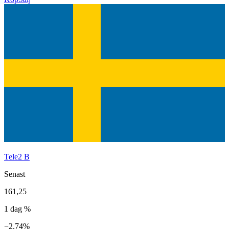
Tele2 B
Senast
161,25
1 dag %
−2,74%