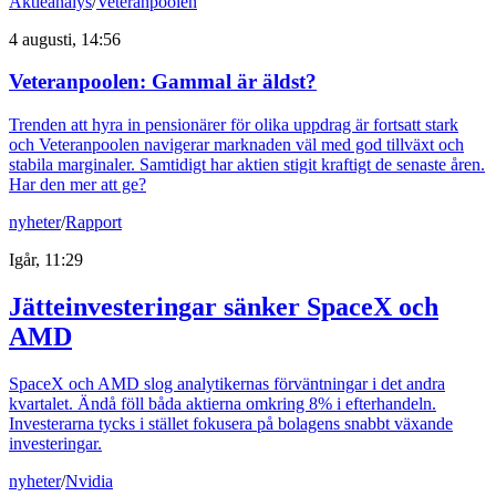
Aktieanalys
/
Veteranpoolen
4 augusti, 14:56
Veteranpoolen: Gammal är äldst?
Trenden att hyra in pensionärer för olika uppdrag är fortsatt stark
och Veteranpoolen navigerar marknaden väl med god tillväxt och
stabila marginaler. Samtidigt har aktien stigit kraftigt de senaste åren.
Har den mer att ge?
nyheter
/
Rapport
Igår, 11:29
Jätteinvesteringar sänker SpaceX och
AMD
SpaceX och AMD slog analytikernas förväntningar i det andra
kvartalet. Ändå föll båda aktierna omkring 8% i efterhandeln.
Investerarna tycks i stället fokusera på bolagens snabbt växande
investeringar.
nyheter
/
Nvidia