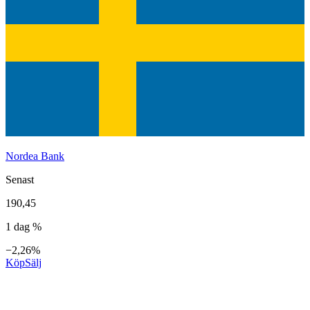
Nordea Bank
Senast
190,45
1 dag %
−2,26%
Köp
Sälj