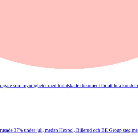
 väntar
lager pekar i den riktningen. Samtidigt möter svenskarna besvärligt höga
dragare som myndigheter med förfalskade dokument för att lura kunder 
ax rusade 37% under juli, medan Hexpol, Billerud och BE Group steg mel