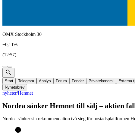
OMX Stockholm 30
−0,11%
(12:57)
Start
Telegram
Analys
Forum
Fonder
Privatekonomi
Externa t
Nyhetsbrev
nyheter
/
Hemnet
Nordea sänker Hemnet till sälj – aktien fal
Nordea sänker sin rekommendation två steg för bostadsplattformen Hemne