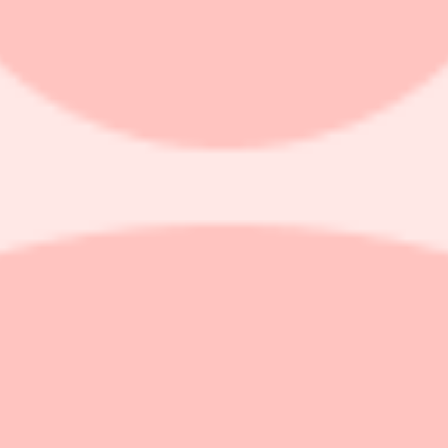
v som Booli, som tar marknadsandelar samtidigt som priskänsligheten ök