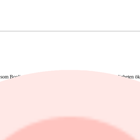
v som Booli, som tar marknadsandelar samtidigt som priskänsligheten ök