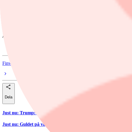
Dela
Nordea pekar på en ökad långsiktig risken från kostnadsfria alternati
Aktien handlas för närvarande ned 5,8 procent till 276,80 kronor.
Ämnen i artikeln
Hemnet
Finwire
Dela
Just nu
:
Trump: Räntebeslut är inte enbart upp till Warsh
Just nu
:
Guldet på väg mot starkaste börsveckan sedan januari