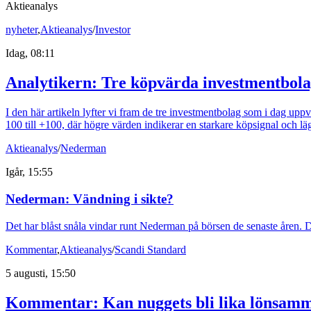
Aktieanalys
nyheter
,
Aktieanalys
/
Investor
Idag, 08:11
Analytikern: Tre köpvärda investmentbol
I den här artikeln lyfter vi fram de tre investmentbolag som i dag upp
100 till +100, där högre värden indikerar en starkare köpsignal och läg
Aktieanalys
/
Nederman
Igår, 15:55
Nederman: Vändning i sikte?
Det har blåst snåla vindar runt Nederman på börsen de senaste åren. D
Kommentar
,
Aktieanalys
/
Scandi Standard
5 augusti, 15:50
Kommentar: Kan nuggets bli lika lönsamm