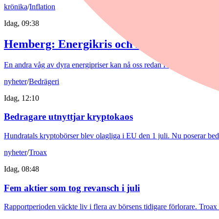
krönika
/
Inflation
Idag, 09:38
Hemberg: Energikris och ny inflationsvåg
En andra våg av dyra energipriser kan nå oss redan i höst. Europas gas
nyheter
/
Bedrägeri
Idag, 12:10
Bedragare utnyttjar kryptokaos
Hundratals kryptobörser blev olagliga i EU den 1 juli. Nu poserar be
nyheter
/
Troax
Idag, 08:48
Fem aktier som tog revansch i juli
Rapportperioden väckte liv i flera av börsens tidigare förlorare. Tro