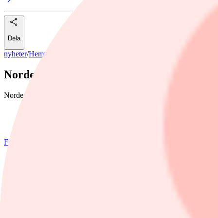
Dela
nyheter
/
Hemnet
Nordea sänker Hemnet till sälj – aktien fal
Nordea sänker sin rekommendation två steg för bostadsplattformen Hemne
Foto: Hemnet
Finwire
5 juni, 2025