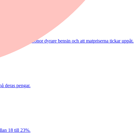
 elpriser, fyra kronor dyrare bensin och att matpriserna tickar uppåt.
på deras pengar.
lan 18 till 23%.