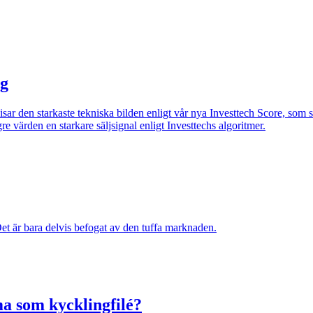
ag
visar den starkaste tekniska bilden enligt vår nya Investtech Score, so
re värden en starkare säljsignal enligt Investtechs algoritmer.
et är bara delvis befogat av den tuffa marknaden.
a som kycklingfilé?