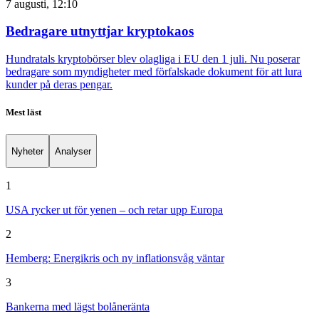
7 augusti, 12:10
Bedragare utnyttjar kryptokaos
Hundratals kryptobörser blev olagliga i EU den 1 juli. Nu poserar
bedragare som myndigheter med förfalskade dokument för att lura
kunder på deras pengar.
Mest läst
Nyheter
Analyser
1
USA rycker ut för yenen – och retar upp Europa
2
Hemberg: Energikris och ny inflationsvåg väntar
3
Bankerna med lägst bolåneränta