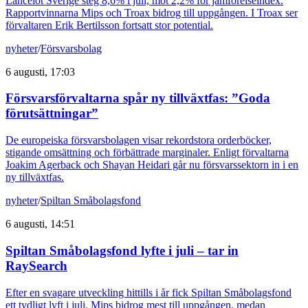
Lancelot Sverige steg 8,6% i juli, mot 2,2% för jämförelseindex.
Rapportvinnarna Mips och Troax bidrog till uppgången. I Troax ser
förvaltaren Erik Bertilsson fortsatt stor potential.
nyheter
/
Försvarsbolag
6 augusti, 17:03
Försvarsförvaltarna spår ny tillväxtfas: ”Goda
förutsättningar”
De europeiska försvarsbolagen visar rekordstora orderböcker,
stigande omsättning och förbättrade marginaler. Enligt förvaltarna
Joakim Agerback och Shayan Heidari går nu försvarssektorn in i en
ny tillväxtfas.
nyheter
/
Spiltan Småbolagsfond
6 augusti, 14:51
Spiltan Småbolagsfond lyfte i juli – tar in
RaySearch
Efter en svagare utveckling hittills i år fick Spiltan Småbolagsfond
ett tydligt lyft i juli. Mips bidrog mest till uppgången, medan