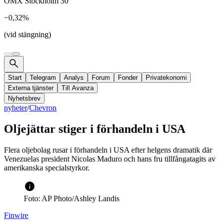
OMX Stockholm 30
−0,32%
(vid stängning)
Start
Telegram
Analys
Forum
Fonder
Privatekonomi
Externa tjänster
Till Avanza
Nyhetsbrev
nyheter
/
Chevron
Oljejättar stiger i förhandeln i USA
Flera oljebolag rusar i förhandeln i USA efter helgens dramatik där
Venezuelas president Nicolas Maduro och hans fru tillfångatagits av
amerikanska specialstyrkor.
Foto: AP Photo/Ashley Landis
Finwire