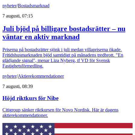
nyheter
/
Bostadsmarknad
7 augusti, 07:15
Juli bjöd på billigare bostadsrätter – nu
väntar en aktiv marknad
Priserna på bostadsrätter sjönk i juli medan villapriserna ökade.
Fritidshusmarknaden bjöd samtidigt på månadens tredbrott. "En
glädjande signal", menar Liza Nyberg, tf VD för Svensk
Fastighetsförmedling.
nyheter
/
Aktierekommendationer
7 augusti, 08:39
Höjd riktkurs för Nibe
Citigroup sänker riktkursen för Novo Nordisk. Här är dagens
aktierekommendationer.