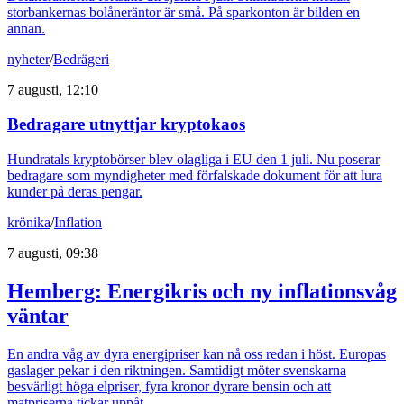
storbankernas bolåneräntor är små. På sparkonton är bilden en
annan.
nyheter
/
Bedrägeri
7 augusti, 12:10
Bedragare utnyttjar kryptokaos
Hundratals kryptobörser blev olagliga i EU den 1 juli. Nu poserar
bedragare som myndigheter med förfalskade dokument för att lura
kunder på deras pengar.
krönika
/
Inflation
7 augusti, 09:38
Hemberg: Energikris och ny inflationsvåg
väntar
En andra våg av dyra energipriser kan nå oss redan i höst. Europas
gaslager pekar i den riktningen. Samtidigt möter svenskarna
besvärligt höga elpriser, fyra kronor dyrare bensin och att
matpriserna tickar uppåt.