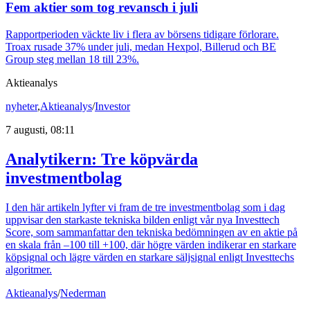
Fem aktier som tog revansch i juli
Rapportperioden väckte liv i flera av börsens tidigare förlorare.
Troax rusade 37% under juli, medan Hexpol, Billerud och BE
Group steg mellan 18 till 23%.
Aktieanalys
nyheter
,
Aktieanalys
/
Investor
7 augusti, 08:11
Analytikern: Tre köpvärda
investmentbolag
I den här artikeln lyfter vi fram de tre investmentbolag som i dag
uppvisar den starkaste tekniska bilden enligt vår nya Investtech
Score, som sammanfattar den tekniska bedömningen av en aktie på
en skala från –100 till +100, där högre värden indikerar en starkare
köpsignal och lägre värden en starkare säljsignal enligt Investtechs
algoritmer.
Aktieanalys
/
Nederman