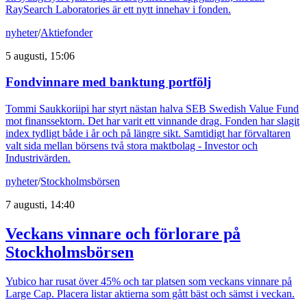
RaySearch Laboratories är ett nytt innehav i fonden.
nyheter
/
Aktiefonder
5 augusti, 15:06
Fondvinnare med banktung portfölj
Tommi Saukkoriipi har styrt nästan halva SEB Swedish Value Fund
mot finanssektorn. Det har varit ett vinnande drag. Fonden har slagit
index tydligt både i år och på längre sikt. Samtidigt har förvaltaren
valt sida mellan börsens två stora maktbolag - Investor och
Industrivärden.
nyheter
/
Stockholmsbörsen
7 augusti, 14:40
Veckans vinnare och förlorare på
Stockholmsbörsen
Yubico har rusat över 45% och tar platsen som veckans vinnare på
Large Cap. Placera listar aktierna som gått bäst och sämst i veckan.