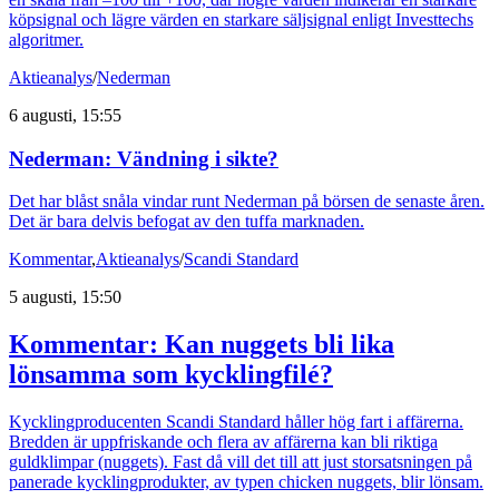
köpsignal och lägre värden en starkare säljsignal enligt Investtechs
algoritmer.
Aktieanalys
/
Nederman
6 augusti, 15:55
Nederman: Vändning i sikte?
Det har blåst snåla vindar runt Nederman på börsen de senaste åren.
Det är bara delvis befogat av den tuffa marknaden.
Kommentar
,
Aktieanalys
/
Scandi Standard
5 augusti, 15:50
Kommentar: Kan nuggets bli lika
lönsamma som kycklingfilé?
Kycklingproducenten Scandi Standard håller hög fart i affärerna.
Bredden är uppfriskande och flera av affärerna kan bli riktiga
guldklimpar (nuggets). Fast då vill det till att just storsatsningen på
panerade kycklingprodukter, av typen chicken nuggets, blir lönsam.