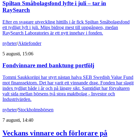
Spiltan Småbolagsfond lyfte i juli – tar in
RaySearch
Efter en svagare utveckling hittills i år fick Spiltan Småbolagsfond
ett tydligt lyft i juli. Mips bidrog mest till uppgången, medan
RaySearch Laboratories är ett nytt innehav i fonden.
nyheter
/
Aktiefonder
5 augusti, 15:06
Fondvinnare med banktung portfölj
Tommi Saukkoriipi har styrt nästan halva SEB Swedish Value Fund
mot finanssektorn. Det har varit ett vinnande drag. Fonden har slagit
index tydligt både i år och på längre sikt. Samtidigt har förvaltaren
valt sida mellan börsens två stora maktbolag - Investor och
Industrivärden.
nyheter
/
Stockholmsbörsen
7 augusti, 14:40
Veckans vinnare och förlorare på