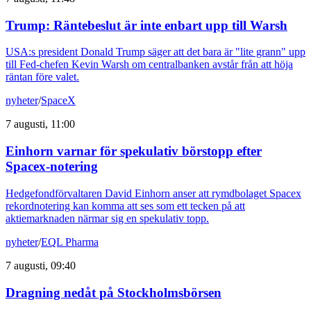
Trump: Räntebeslut är inte enbart upp till Warsh
USA:s president Donald Trump säger att det bara är "lite grann" upp
till Fed-chefen Kevin Warsh om centralbanken avstår från att höja
räntan före valet.
nyheter
/
SpaceX
7 augusti, 11:00
Einhorn varnar för spekulativ börstopp efter
Spacex-notering
Hedgefondförvaltaren David Einhorn anser att rymdbolaget Spacex
rekordnotering kan komma att ses som ett tecken på att
aktiemarknaden närmar sig en spekulativ topp.
nyheter
/
EQL Pharma
7 augusti, 09:40
Dragning nedåt på Stockholmsbörsen