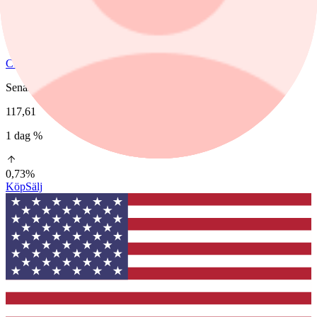
ConocoPhillips
Senast
117,61
1 dag %
0,73%
Köp
Sälj