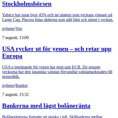
Stockholmsbörsen
Yubico har rusat över 45% och tar platsen som veckans vinnare på
Large Cap. Placera listar aktierna som gått bäst och sämst i veckan.
nyheter
/
Yen
7 augusti, 13:00
USA rycker ut för yenen – och retar upp
Europa
USA:s ingripande för yenen har retat upp ECB. De senaste
veckorna har den japanska valutan förvandlat valutamarknaden till
storpolitik.
nyheter
/
Banker
7 augusti, 15:32
Bankerna med lägst bolåneränta
Bolåneräntorna fortsatte att sjunka i juli. Skillnaderna mellan