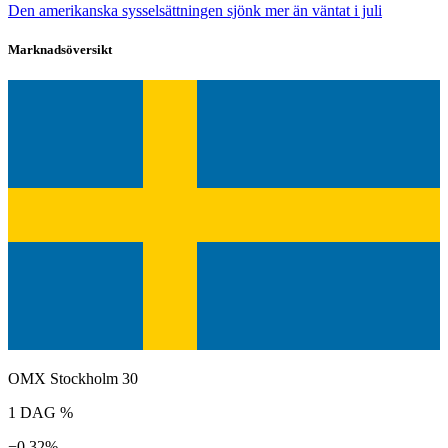
Den amerikanska sysselsättningen sjönk mer än väntat i juli
Marknadsöversikt
OMX Stockholm 30
1 DAG %
−0,32%