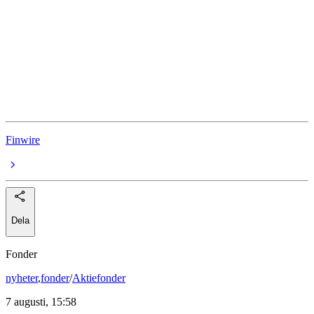
Exxon Mobil
Schlumberger
ConocoPhillips
Halliburton
Finwire
Dela
Fonder
nyheter
,
fonder
/
Aktiefonder
7 augusti, 15:58