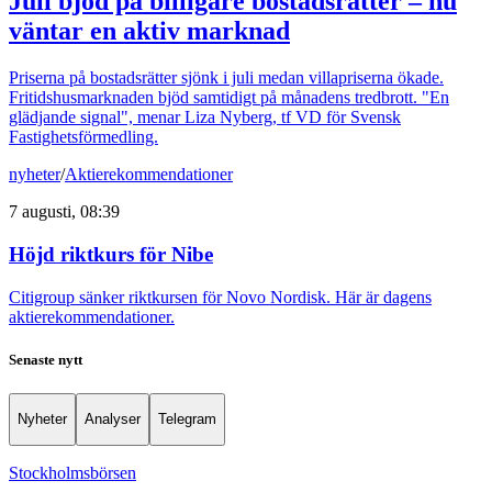
Juli bjöd på billigare bostadsrätter – nu
väntar en aktiv marknad
Priserna på bostadsrätter sjönk i juli medan villapriserna ökade.
Fritidshusmarknaden bjöd samtidigt på månadens tredbrott. "En
glädjande signal", menar Liza Nyberg, tf VD för Svensk
Fastighetsförmedling.
nyheter
/
Aktierekommendationer
7 augusti, 08:39
Höjd riktkurs för Nibe
Citigroup sänker riktkursen för Novo Nordisk. Här är dagens
aktierekommendationer.
Senaste nytt
Nyheter
Analyser
Telegram
Stockholmsbörsen