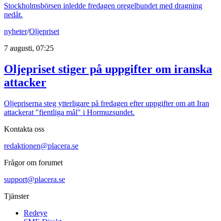
Stockholmsbörsen inledde fredagen oregelbundet med dragning
nedåt.
nyheter
/
Oljepriset
7 augusti, 07:25
Oljepriset stiger på uppgifter om iranska
attacker
Oljepriserna steg ytterligare på fredagen efter uppgifter om att Iran
attackerat "fientliga mål" i Hormuzsundet.
Kontakta oss
redaktionen@placera.se
Frågor om forumet
support@placera.se
Tjänster
Redeye