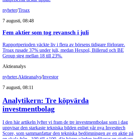
nyheter
/
Troax
7 augusti, 08:48
Fem aktier som tog revansch i juli
Rapportperioden väckte liv i flera av börsens tidigare förlorare.
Troax rusade 37% under juli, medan Hexpol, Billerud och BE
Group steg mellan 18 till 23%.
Aktieanalys
nyheter
,
Aktieanalys
/
Investor
7 augusti, 08:11
Analytikern: Tre köpvärda
investmentbolag
I den här artikeln lyfter vi fram de tre investmentbolag som i dag
uppvisar den starkaste tekniska bilden enligt vår nya Investtech
Score, som sammanfattar den tekniska bedömningen av en aktie på
en skala från –100 till +100, där högre värden indikerar en starkare