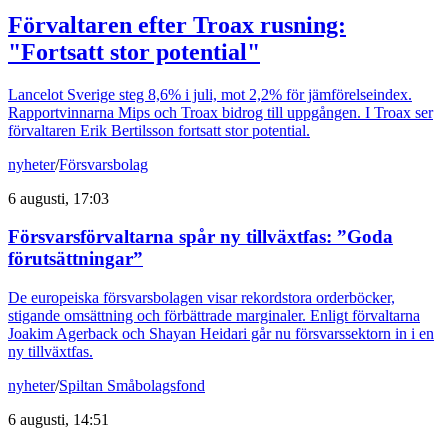
Förvaltaren efter Troax rusning:
"Fortsatt stor potential"
Lancelot Sverige steg 8,6% i juli, mot 2,2% för jämförelseindex.
Rapportvinnarna Mips och Troax bidrog till uppgången. I Troax ser
förvaltaren Erik Bertilsson fortsatt stor potential.
nyheter
/
Försvarsbolag
6 augusti, 17:03
Försvarsförvaltarna spår ny tillväxtfas: ”Goda
förutsättningar”
De europeiska försvarsbolagen visar rekordstora orderböcker,
stigande omsättning och förbättrade marginaler. Enligt förvaltarna
Joakim Agerback och Shayan Heidari går nu försvarssektorn in i en
ny tillväxtfas.
nyheter
/
Spiltan Småbolagsfond
6 augusti, 14:51