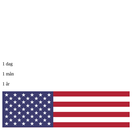
1 dag
1 mån
1 år