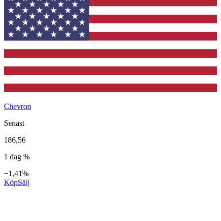
Chevron
Senast
186,56
1 dag %
−1,41%
Köp
Sälj