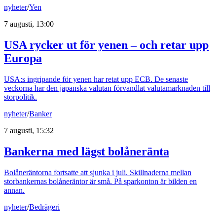
nyheter
/
Yen
7 augusti, 13:00
USA rycker ut för yenen – och retar upp
Europa
USA:s ingripande för yenen har retat upp ECB. De senaste
veckorna har den japanska valutan förvandlat valutamarknaden till
storpolitik.
nyheter
/
Banker
7 augusti, 15:32
Bankerna med lägst bolåneränta
Bolåneräntorna fortsatte att sjunka i juli. Skillnaderna mellan
storbankernas bolåneräntor är små. På sparkonton är bilden en
annan.
nyheter
/
Bedrägeri