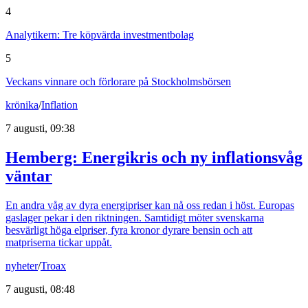
4
Analytikern: Tre köpvärda investmentbolag
5
Veckans vinnare och förlorare på Stockholmsbörsen
krönika
/
Inflation
7 augusti, 09:38
Hemberg: Energikris och ny inflationsvåg
väntar
En andra våg av dyra energipriser kan nå oss redan i höst. Europas
gaslager pekar i den riktningen. Samtidigt möter svenskarna
besvärligt höga elpriser, fyra kronor dyrare bensin och att
matpriserna tickar uppåt.
nyheter
/
Troax
7 augusti, 08:48