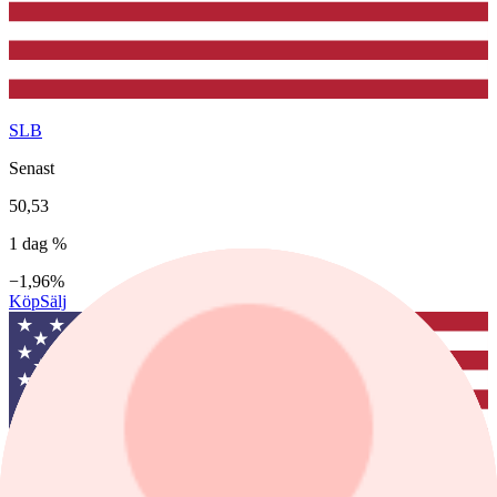
SLB
Senast
50,53
1 dag %
−1,96%
Köp
Sälj