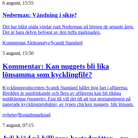
6 augusti, 15:55
Nederman: Vändning i sikte?
Det har blåst snåla vindar runt Nederman på börsen de senaste åren.
Det är bara delvis befogat av den tuffa marknaden.
Kommentar
,
Aktieanalys
/
Scandi Standard
5 augusti, 15:50
Kommentar: Kan nuggets bli lika
lönsamma som kycklingfilé?
Kycklingproducenten Scandi Standard håller hög fart i affärerna.
Bredden är uppfriskande och flera av affärerna kan bli riktiga
guldklimpar (nuggets). Fast då vill det till att just storsatsningen på
panerade kycklingprodukter, av typen chicken nuggets, blir lönsam.
nyheter
/
Bostadsmarknad
7 augusti, 07:15