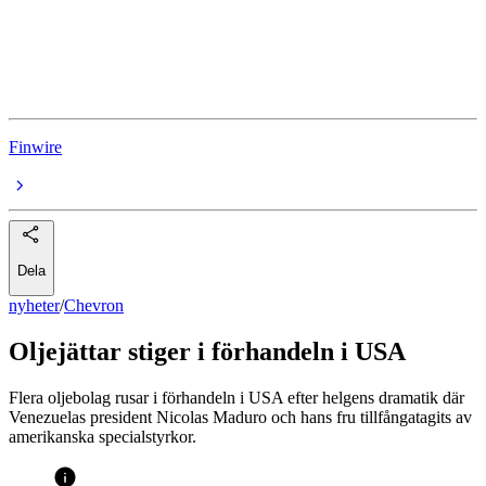
ConocoPhillips
Halliburton
Finwire
Dela
nyheter
/
Chevron
Oljejättar stiger i förhandeln i USA
Flera oljebolag rusar i förhandeln i USA efter helgens dramatik där
Venezuelas president Nicolas Maduro och hans fru tillfångatagits av
amerikanska specialstyrkor.