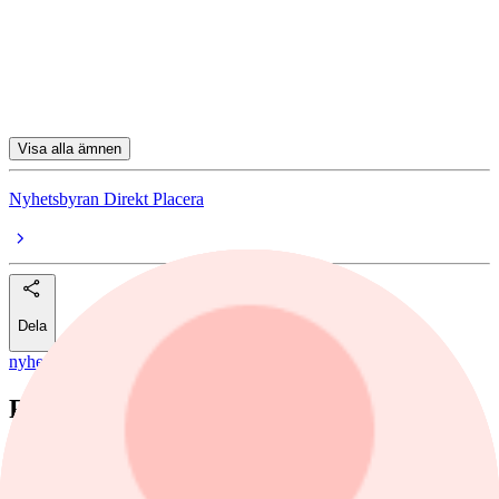
Double Bond Pharmaceutical
Gaming Corps
Cimco Marine
Visa alla ämnen
Nyhetsbyran Direkt Placera
Dela
nyheter
/
Lundin Gold
Rapportfloden: Blandade resultat
SAS, FM Mattsson, Elekta, Elon, Lundin Gold och Azelio finns
bland bolagen som publicerat sina bokslut.