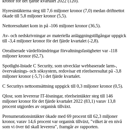
kronor för det fjärde kvartalet 2022 (120).
Hyresintäkterna steg till 7,6 miljoner kronor (7,0) medan driftnettot
ökade till 5,8 miljoner kronor (5,5).
Nettoresultatet kom in på -106 miljoner kronor (36,5).
Av- och nedskrivningar av materiella anläggningstillgångar uppgick
till -3,4 miljoner kronor för det fjärde kvartalet (-2,8).
Orealiserade värdeförändringar förvaltningsfastigheter var -118
miljoner kronor (62,7).
Spotlight-listade C Security, som utvecklar webbaserade larm-,
övervaknings- och söksystem, redovisar ett rörelseresultat på -3,8
miljoner kronor (-5,7) i det fjärde kvartalet.
C Securitys nettoomsättning uppgick till 0,3 miljoner kronor (0,5).
Qlosr, som levererar IT-lösningar, rörelseintäkter steg till 146
miljoner kronor för det fjärde kvartalet 2022 (83,1) varav 13,8
procent utgjordes av organisk tillväxt.
Prenumerationsintäkter ökade med 69 procent till 62,3 miljoner
kronor, varav 14,6 procent var organisk tillväxt, "vilket är en nivå
som vi över tid skall leverera", framgår av rapporten.