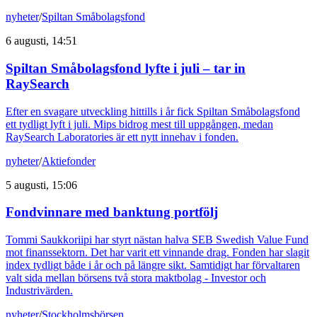
nyheter
/
Spiltan Småbolagsfond
6 augusti, 14:51
Spiltan Småbolagsfond lyfte i juli – tar in
RaySearch
Efter en svagare utveckling hittills i år fick Spiltan Småbolagsfond
ett tydligt lyft i juli. Mips bidrog mest till uppgången, medan
RaySearch Laboratories är ett nytt innehav i fonden.
nyheter
/
Aktiefonder
5 augusti, 15:06
Fondvinnare med banktung portfölj
Tommi Saukkoriipi har styrt nästan halva SEB Swedish Value Fund
mot finanssektorn. Det har varit ett vinnande drag. Fonden har slagit
index tydligt både i år och på längre sikt. Samtidigt har förvaltaren
valt sida mellan börsens två stora maktbolag - Investor och
Industrivärden.
nyheter
/
Stockholmsbörsen