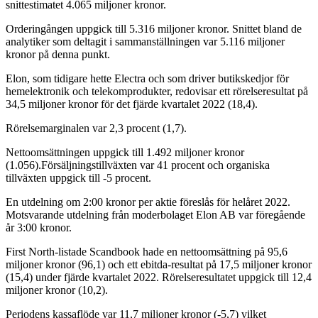
snittestimatet 4.065 miljoner kronor.
Orderingången uppgick till 5.316 miljoner kronor. Snittet bland de
analytiker som deltagit i sammanställningen var 5.116 miljoner
kronor på denna punkt.
Elon, som tidigare hette Electra och som driver butikskedjor för
hemelektronik och telekomprodukter, redovisar ett rörelseresultat på
34,5 miljoner kronor för det fjärde kvartalet 2022 (18,4).
Rörelsemarginalen var 2,3 procent (1,7).
Nettoomsättningen uppgick till 1.492 miljoner kronor
(1.056).Försäljningstillväxten var 41 procent och organiska
tillväxten uppgick till -5 procent.
En utdelning om 2:00 kronor per aktie föreslås för helåret 2022.
Motsvarande utdelning från moderbolaget Elon AB var föregående
år 3:00 kronor.
First North-listade Scandbook hade en nettoomsättning på 95,6
miljoner kronor (96,1) och ett ebitda-resultat på 17,5 miljoner kronor
(15,4) under fjärde kvartalet 2022. Rörelseresultatet uppgick till 12,4
miljoner kronor (10,2).
Periodens kassaflöde var 11,7 miljoner kronor (-5,7) vilket