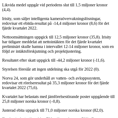
Likvida medel uppgår vid periodens slut till 1,5 miljoner kronor
(4,4).
Irisity, som säljer intelligenta kameraövervakningslösningar,
redovisar ett ebitda-resultat på -14,4 miljoner kronor (8,6) för det
fjärde kvartalet 2022.
Nettoomsättningen uppgick till 12,5 miljoner kronor (35,8). Irisity
har tidigare meddelat att nettointäkten för det fjärde kvartalet
preliminärt skulle hamna i intervallet 12-14 miljoner kronor, som en
följd av intäktsförskjutning och projektjustering.
Resultatet efter skatt uppgick till -44,2 miljoner kronor (-11,6).
Styrelsen föreslår att ingen utdelning ska utgå för 2022 (0).
Norva 24, som gör underhåll av vatten- och avloppssystem,
redovisar ett rörelseresultat på 35,3 miljoner kronor för det fjärde
kvartalet 2022 (75,6).
Kvartalet har belastats med jämförelsestörande poster uppgående till
25,8 miljoner norska kronor (–0,8).
Justerad ebita uppgick till 71,0 miljoner norska kronor (82,0).