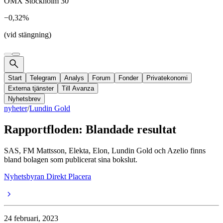
OMX Stockholm 30
−0,32%
(vid stängning)
Start
Telegram
Analys
Forum
Fonder
Privatekonomi
Externa tjänster
Till Avanza
Nyhetsbrev
nyheter
/
Lundin Gold
Rapportfloden: Blandade resultat
SAS, FM Mattsson, Elekta, Elon, Lundin Gold och Azelio finns
bland bolagen som publicerat sina bokslut.
Nyhetsbyran Direkt Placera
24 februari, 2023