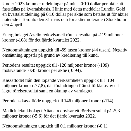
Under 2023 kommer utdelningar på minst 0:10 dollar per aktie att
fastställas på kvartalsbasis. I linje med detta meddelar Lundin Gold
en kvartalsutdelning på 0:10 dollar per aktie som betalas ut för aktier
noterade i Toronto den 31 mars och för aktier noterade i Stockholm
den 4 april.
Energibolaget Azelio redovisar ett rörelseresultat på -119 miljoner
kronor (-108) för det fjärde kvartalet 2022.
Nettoomsättningen uppgick till -59 tusen kronor (44 tusen). Negativ
omsättning uppstår på grund av kreditering till kund.
Periodens resultat uppgick till -120 miljoner kronor (-109)
motsvarande -0:45 kronor per aktie (-0:94).
Kassaflödet från den löpande verksamheten uppgick till -104
miljoner kronor (-77,8), där förändringen främst förklaras av ett
lägre rörelseresultat samt en ökning av varulagret.
Periodens kassaflöde uppgick till 146 miljoner kronor (-114).
Medicinteknikbolaget Attana redovisar ett rörelseresultat på -5,3
miljoner kronor (-5,6) för det fjärde kvartalet 2022.
Nettoomsättningen uppgick till 0,1 miljoner kronor (-0,1).