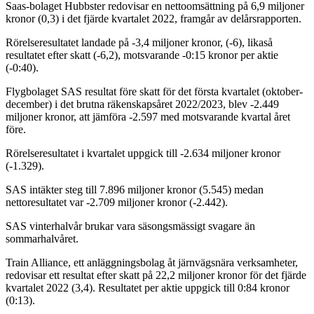
Saas-bolaget Hubbster redovisar en nettoomsättning på 6,9 miljoner
kronor (0,3) i det fjärde kvartalet 2022, framgår av delårsrapporten.
Rörelseresultatet landade på -3,4 miljoner kronor, (-6), likaså
resultatet efter skatt (-6,2), motsvarande -0:15 kronor per aktie
(-0:40).
Flygbolaget SAS resultat före skatt för det första kvartalet (oktober-
december) i det brutna räkenskapsåret 2022/2023, blev -2.449
miljoner kronor, att jämföra -2.597 med motsvarande kvartal året
före.
Rörelseresultatet i kvartalet uppgick till -2.634 miljoner kronor
(-1.329).
SAS intäkter steg till 7.896 miljoner kronor (5.545) medan
nettoresultatet var -2.709 miljoner kronor (-2.442).
SAS vinterhalvår brukar vara säsongsmässigt svagare än
sommarhalvåret.
Train Alliance, ett anläggningsbolag åt järnvägsnära verksamheter,
redovisar ett resultat efter skatt på 22,2 miljoner kronor för det fjärde
kvartalet 2022 (3,4). Resultatet per aktie uppgick till 0:84 kronor
(0:13).