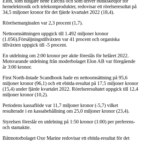
Elon, som tidigare hette Electra och som driver butikskedjor för
hemelektronik och telekomprodukter, redovisar ett rörelseresultat på
34,5 miljoner kronor för det fjärde kvartalet 2022 (18,4).
Rörelsemarginalen var 2,3 procent (1,7).
Nettoomsättningen uppgick till 1.492 miljoner kronor
(1.056).Försäljningstillväxten var 41 procent och organiska
tillväxten uppgick till -5 procent.
En utdelning om 2:00 kronor per aktie föreslås för helåret 2022.
Motsvarande utdelning från moderbolaget Elon AB var föregående
år 3:00 kronor.
First North-listade Scandbook hade en nettoomsättning på 95,6
miljoner kronor (96,1) och ett ebitda-resultat på 17,5 miljoner kronor
(15,4) under fjärde kvartalet 2022. Rörelseresultatet uppgick till 12,4
miljoner kronor (10,2).
Periodens kassaflöde var 11,7 miljoner kronor (-5,7) vilket
resulterade i en kassabehållning om 25,0 miljoner kronor (23,4).
Styrelsen föreslår en utdelning på 1:50 kronor (1:00) per preferens-
och stamaktie.
Båtmotorbolaget Oxe Marine redovisar ett ebitda-resultat för det