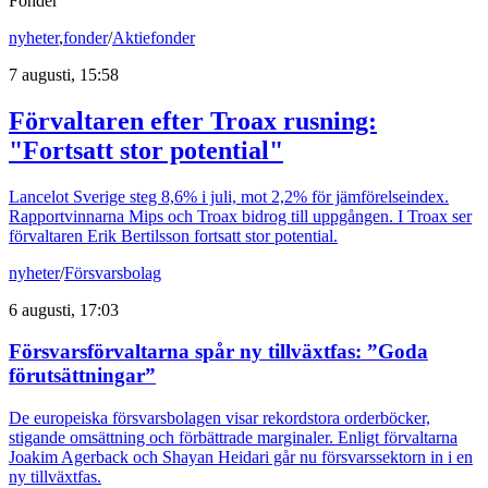
Fonder
nyheter
,
fonder
/
Aktiefonder
7 augusti, 15:58
Förvaltaren efter Troax rusning:
"Fortsatt stor potential"
Lancelot Sverige steg 8,6% i juli, mot 2,2% för jämförelseindex.
Rapportvinnarna Mips och Troax bidrog till uppgången. I Troax ser
förvaltaren Erik Bertilsson fortsatt stor potential.
nyheter
/
Försvarsbolag
6 augusti, 17:03
Försvarsförvaltarna spår ny tillväxtfas: ”Goda
förutsättningar”
De europeiska försvarsbolagen visar rekordstora orderböcker,
stigande omsättning och förbättrade marginaler. Enligt förvaltarna
Joakim Agerback och Shayan Heidari går nu försvarssektorn in i en
ny tillväxtfas.