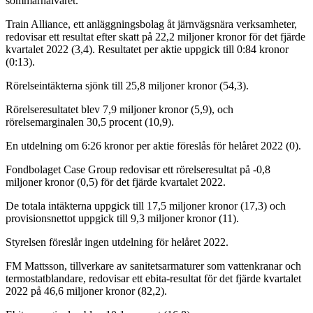
sommarhalvåret.
Train Alliance, ett anläggningsbolag åt järnvägsnära verksamheter,
redovisar ett resultat efter skatt på 22,2 miljoner kronor för det fjärde
kvartalet 2022 (3,4). Resultatet per aktie uppgick till 0:84 kronor
(0:13).
Rörelseintäkterna sjönk till 25,8 miljoner kronor (54,3).
Rörelseresultatet blev 7,9 miljoner kronor (5,9), och
rörelsemarginalen 30,5 procent (10,9).
En utdelning om 6:26 kronor per aktie föreslås för helåret 2022 (0).
Fondbolaget Case Group redovisar ett rörelseresultat på -0,8
miljoner kronor (0,5) för det fjärde kvartalet 2022.
De totala intäkterna uppgick till 17,5 miljoner kronor (17,3) och
provisionsnettot uppgick till 9,3 miljoner kronor (11).
Styrelsen föreslår ingen utdelning för helåret 2022.
FM Mattsson, tillverkare av sanitetsarmaturer som vattenkranar och
termostatblandare, redovisar ett ebita-resultat för det fjärde kvartalet
2022 på 46,6 miljoner kronor (82,2).