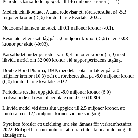
Periodens kassaflöde uppgick till 146 miljoner kronor (-114).
Medicinteknikbolaget Attana redovisar ett rörelseresultat på -5,3
miljoner kronor (-5,6) för det fjärde kvartalet 2022.
Nettoomsättningen uppgick till 0,1 miljoner kronor (-0,1).
Resultatet efter skatt låg på -5,6 miljoner kronor (-5,6) eller -0:03
kronor per aktie (-0:03).
Kassaflödet under perioden var -0,4 miljoner kronor (-5,9) med
likvida medel om 32.000 kronor vid rapportperiodens utgång.
Double Bond Pharma, DBP, meddelar totala intäkter på -2,0
miljoner kronor (10,3) och ett rörelseresultat på -6,0 miljoner kronor
(6,0) för det fjärde kvartalet 2022.
Periodens resultat uppgick till -6,0 miljoner kronor (6,0)
motsvarande ett resultat per aktie om -0:10 (10:80).
Likvida medel vid årets slut uppgick till 2,5 miljoner kronor, att
jämföra med 12,5 miljoner kronor vid årets ingång.
Styrelsen föreslår att utdelning inte ska lämnas för verksamhetsåret
2022. Bolaget har som ambition att i framtiden lämna utdelning till
aktieägarna.