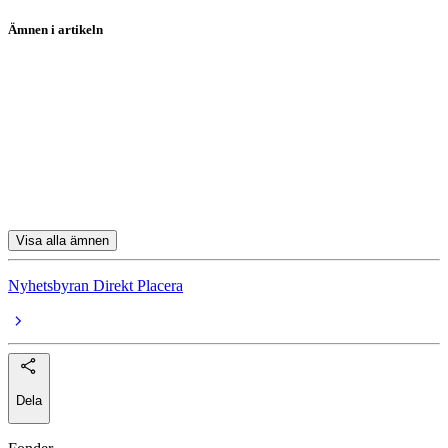
Ämnen i artikeln
Lundin Gold
Attana
Double Bond Pharmaceutical
Gaming Corps
Cimco Marine
Visa alla ämnen
Nyhetsbyran Direkt Placera
Dela