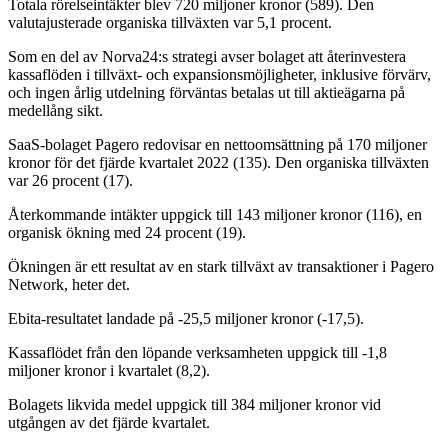
Totala rörelseintäkter blev 720 miljoner kronor (589). Den
valutajusterade organiska tillväxten var 5,1 procent.
Som en del av Norva24:s strategi avser bolaget att återinvestera
kassaflöden i tillväxt- och expansionsmöjligheter, inklusive förvärv,
och ingen årlig utdelning förväntas betalas ut till aktieägarna på
medellång sikt.
SaaS-bolaget Pagero redovisar en nettoomsättning på 170 miljoner
kronor för det fjärde kvartalet 2022 (135). Den organiska tillväxten
var 26 procent (17).
Återkommande intäkter uppgick till 143 miljoner kronor (116), en
organisk ökning med 24 procent (19).
Ökningen är ett resultat av en stark tillväxt av transaktioner i Pagero
Network, heter det.
Ebita-resultatet landade på -25,5 miljoner kronor (-17,5).
Kassaflödet från den löpande verksamheten uppgick till -1,8
miljoner kronor i kvartalet (8,2).
Bolagets likvida medel uppgick till 384 miljoner kronor vid
utgången av det fjärde kvartalet.