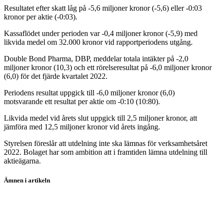
Resultatet efter skatt låg på -5,6 miljoner kronor (-5,6) eller -0:03
kronor per aktie (-0:03).
Kassaflödet under perioden var -0,4 miljoner kronor (-5,9) med
likvida medel om 32.000 kronor vid rapportperiodens utgång.
Double Bond Pharma, DBP, meddelar totala intäkter på -2,0
miljoner kronor (10,3) och ett rörelseresultat på -6,0 miljoner kronor
(6,0) för det fjärde kvartalet 2022.
Periodens resultat uppgick till -6,0 miljoner kronor (6,0)
motsvarande ett resultat per aktie om -0:10 (10:80).
Likvida medel vid årets slut uppgick till 2,5 miljoner kronor, att
jämföra med 12,5 miljoner kronor vid årets ingång.
Styrelsen föreslår att utdelning inte ska lämnas för verksamhetsåret
2022. Bolaget har som ambition att i framtiden lämna utdelning till
aktieägarna.
Ämnen i artikeln
Lundin Gold
Attana