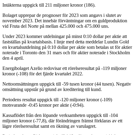
Intäkterna uppgick till 211 miljoner kronor (186).
Bolaget upprepar de prognoser för 2023 som angavs i slutet av
november 2023. Det innebär förväntningar om en guldproduktion
vid Fruta del Norte på mellan 425.000 och 475.000 uns.
Under 2023 kommer utdelningar på minst 0:10 dollar per aktie att
fastställas på kvartalsbasis. I linje med detta meddelar Lundin Gold
en kvartalsutdelning på 0:10 dollar per aktie som betalas ut för aktier
noterade i Toronto den 31 mars och för aktier noterade i Stockholm
den 4 april.
Energibolaget Azelio redovisar ett rörelseresultat på -119 miljoner
kronor (-108) för det fjärde kvartalet 2022.
Nettoomsättningen uppgick till -59 tusen kronor (44 tusen). Negativ
omsättning uppstår på grund av kreditering till kund.
Periodens resultat uppgick till -120 miljoner kronor (-109)
motsvarande -0:45 kronor per aktie (-0:94).
Kassaflödet från den löpande verksamheten uppgick till -104
miljoner kronor (-77,8), där förändringen främst förklaras av ett
lägre rörelseresultat samt en ökning av varulagret.