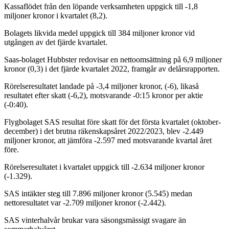
Kassaflödet från den löpande verksamheten uppgick till -1,8
miljoner kronor i kvartalet (8,2).
Bolagets likvida medel uppgick till 384 miljoner kronor vid
utgången av det fjärde kvartalet.
Saas-bolaget Hubbster redovisar en nettoomsättning på 6,9 miljoner
kronor (0,3) i det fjärde kvartalet 2022, framgår av delårsrapporten.
Rörelseresultatet landade på -3,4 miljoner kronor, (-6), likaså
resultatet efter skatt (-6,2), motsvarande -0:15 kronor per aktie
(-0:40).
Flygbolaget SAS resultat före skatt för det första kvartalet (oktober-
december) i det brutna räkenskapsåret 2022/2023, blev -2.449
miljoner kronor, att jämföra -2.597 med motsvarande kvartal året
före.
Rörelseresultatet i kvartalet uppgick till -2.634 miljoner kronor
(-1.329).
SAS intäkter steg till 7.896 miljoner kronor (5.545) medan
nettoresultatet var -2.709 miljoner kronor (-2.442).
SAS vinterhalvår brukar vara säsongsmässigt svagare än