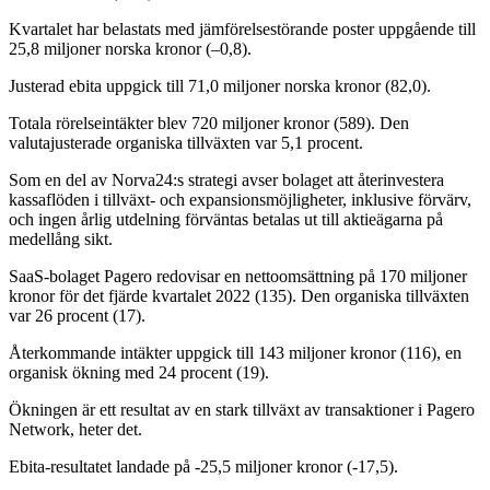
Kvartalet har belastats med jämförelsestörande poster uppgående till
25,8 miljoner norska kronor (–0,8).
Justerad ebita uppgick till 71,0 miljoner norska kronor (82,0).
Totala rörelseintäkter blev 720 miljoner kronor (589). Den
valutajusterade organiska tillväxten var 5,1 procent.
Som en del av Norva24:s strategi avser bolaget att återinvestera
kassaflöden i tillväxt- och expansionsmöjligheter, inklusive förvärv,
och ingen årlig utdelning förväntas betalas ut till aktieägarna på
medellång sikt.
SaaS-bolaget Pagero redovisar en nettoomsättning på 170 miljoner
kronor för det fjärde kvartalet 2022 (135). Den organiska tillväxten
var 26 procent (17).
Återkommande intäkter uppgick till 143 miljoner kronor (116), en
organisk ökning med 24 procent (19).
Ökningen är ett resultat av en stark tillväxt av transaktioner i Pagero
Network, heter det.
Ebita-resultatet landade på -25,5 miljoner kronor (-17,5).