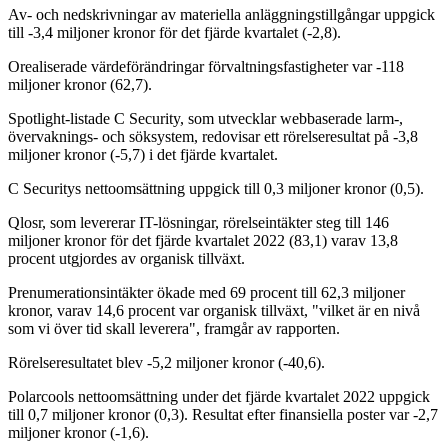
Av- och nedskrivningar av materiella anläggningstillgångar uppgick
till -3,4 miljoner kronor för det fjärde kvartalet (-2,8).
Orealiserade värdeförändringar förvaltningsfastigheter var -118
miljoner kronor (62,7).
Spotlight-listade C Security, som utvecklar webbaserade larm-,
övervaknings- och söksystem, redovisar ett rörelseresultat på -3,8
miljoner kronor (-5,7) i det fjärde kvartalet.
C Securitys nettoomsättning uppgick till 0,3 miljoner kronor (0,5).
Qlosr, som levererar IT-lösningar, rörelseintäkter steg till 146
miljoner kronor för det fjärde kvartalet 2022 (83,1) varav 13,8
procent utgjordes av organisk tillväxt.
Prenumerationsintäkter ökade med 69 procent till 62,3 miljoner
kronor, varav 14,6 procent var organisk tillväxt, "vilket är en nivå
som vi över tid skall leverera", framgår av rapporten.
Rörelseresultatet blev -5,2 miljoner kronor (-40,6).
Polarcools nettoomsättning under det fjärde kvartalet 2022 uppgick
till 0,7 miljoner kronor (0,3). Resultat efter finansiella poster var -2,7
miljoner kronor (-1,6).