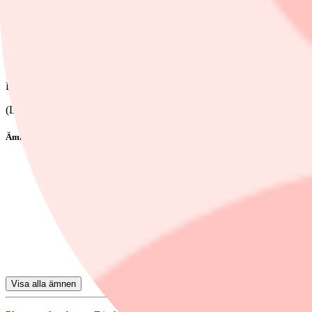
3 juni, 2022
Dela
Lyssna på podden här.
(Längd: 44 min)
Ämnen i artikeln
Placerapodden
aktier
Microsoft
Johnson & Johnson
Amazon.com
Visa alla ämnen