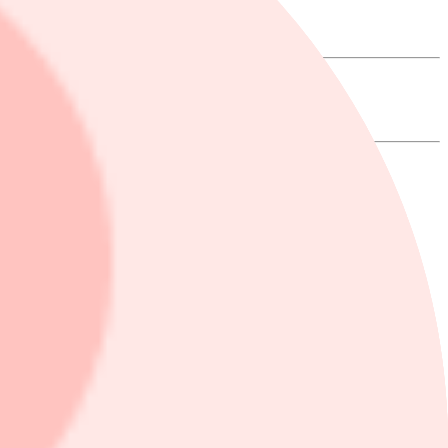
 Parisbörsen. Med Martin Blomgren, Pär Ståhl, Karl Lans och Pekka