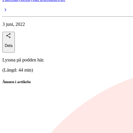
3 juni, 2022
Dela
Lyssna på podden här.
(Längd: 44 min)
Ämnen i artikeln
Placerapodden
aktier
Microsoft
Johnson & Johnson
Amazon.com