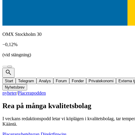
OMX Stockholm 30
−0,12%
(vid stängning)
Start
Telegram
Analys
Forum
Fonder
Privatekonomi
Externa t
Nyhetsbrev
nyheter
/
Placerapodden
Rea på många kvalitetsbolag
I veckans redaktionspodd letar vi köplägen i kvalitetsbolag, tar tempe
Kääntä.
Placeranyhetsbyran Direktfinwire