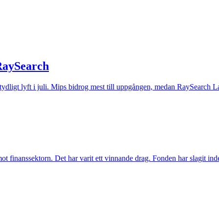
 RaySearch
t tydligt lyft i juli. Mips bidrog mest till uppgången, medan RaySearch La
inanssektorn. Det har varit ett vinnande drag. Fonden har slagit index t