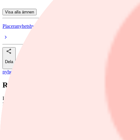
Visa alla ämnen
Placeranyhetsbyran Direktfinwire
Dela
nyheter
/
Placerapodden
Rea på många kvalitetsbolag
I veckans redaktionspodd letar vi köplägen i kvalitetsbolag, tar tempe
Kääntä.
Placeranyhetsbyran Direktfinwire