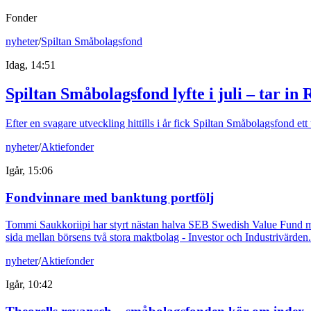
Fonder
nyheter
/
Spiltan Småbolagsfond
Idag, 14:51
Spiltan Småbolagsfond lyfte i juli – tar in
Efter en svagare utveckling hittills i år fick Spiltan Småbolagsfond et
nyheter
/
Aktiefonder
Igår, 15:06
Fondvinnare med banktung portfölj
Tommi Saukkoriipi har styrt nästan halva SEB Swedish Value Fund mot f
sida mellan börsens två stora maktbolag - Investor och Industrivärden.
nyheter
/
Aktiefonder
Igår, 10:42