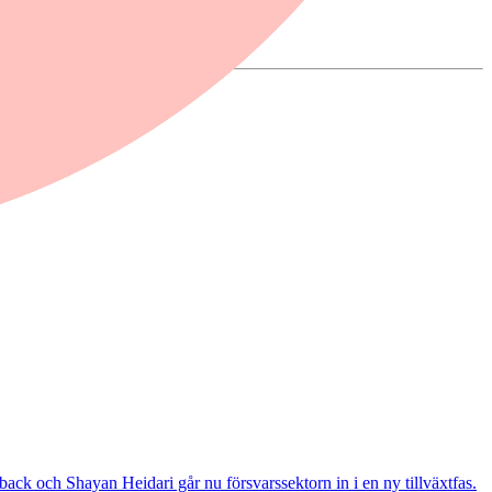
ack och Shayan Heidari går nu försvarssektorn in i en ny tillväxtfas.