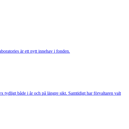
boratories är ett nytt innehav i fonden.
ydligt både i år och på längre sikt. Samtidigt har förvaltaren valt