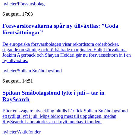
nyheter
/
Försvarsbolag
6 augusti, 17:03
Försvarsförvaltarna spår ny tillväxtfas: ”Goda
förutsättningar”
De europeiska försvarsbolagen visar rekordstora orderböcker,
stigande omsättning och förbättrade marginaler. Enligt förvaltarna
Joakim Agerback och Shayan Heidari går nu försvarssektorn in i en
ny tillväxtfas.
nyheter
/
Spiltan Småbolagsfond
6 augusti, 14:51
Spiltan Småbolagsfond lyfte i juli – tar in
RaySearch
Efter en svagare utveckling hittills i år fick Spiltan Småbolagsfond
ett tydligt lyft i juli. Mips bidrog mest till uppgången, medan
RaySearch Laboratories är ett nytt innehav i fonden.
nyheter
/
Aktiefonder