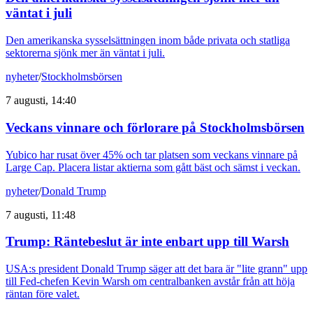
väntat i juli
Den amerikanska sysselsättningen inom både privata och statliga
sektorerna sjönk mer än väntat i juli.
nyheter
/
Stockholmsbörsen
7 augusti, 14:40
Veckans vinnare och förlorare på Stockholmsbörsen
Yubico har rusat över 45% och tar platsen som veckans vinnare på
Large Cap. Placera listar aktierna som gått bäst och sämst i veckan.
nyheter
/
Donald Trump
7 augusti, 11:48
Trump: Räntebeslut är inte enbart upp till Warsh
USA:s president Donald Trump säger att det bara är "lite grann" upp
till Fed-chefen Kevin Warsh om centralbanken avstår från att höja
räntan före valet.