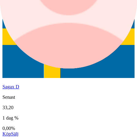
Sagax D
Senast
33,20
1 dag %
0,00%
Köp
Sälj