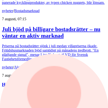
panerade kycklingprodukter, av typen chicken nuggets, blir lönsam.
nyheter
/
Bostadsmarknad
7 augusti, 07:15
Juli bjöd på billigare bostadsrätter – nu
väntar en aktiv marknad
Priserna på bostadsrätter sjönk i juli medan villapriserna ökade.
Fritidshusmarknaden bjöd samtidigt på månadens tredbrott. "En
glädjande signal", menar Liza Nyberg, tf VD för Svensk
Fastighetsförmedling.
nyheter
/
Aktierekommendationer
7 augusti, 08:39
Höjd riktkurs för Nibe
Citigroup sänker riktkursen för Novo Nordisk. Här är dagens
aktierekommendationer.