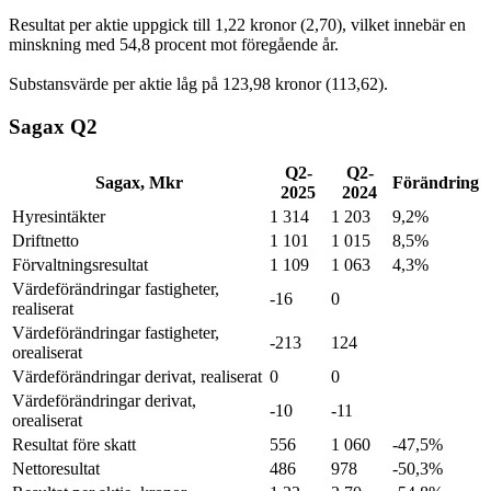
Resultat per aktie uppgick till 1,22 kronor (2,70), vilket innebär en
minskning med 54,8 procent mot föregående år.
Substansvärde per aktie låg på 123,98 kronor (113,62).
Sagax Q2
Q2-
Q2-
Sagax, Mkr
Förändring
2025
2024
Hyresintäkter
1 314
1 203
9,2%
Driftnetto
1 101
1 015
8,5%
Förvaltningsresultat
1 109
1 063
4,3%
Värdeförändringar fastigheter,
-16
0
realiserat
Värdeförändringar fastigheter,
-213
124
orealiserat
Värdeförändringar derivat, realiserat
0
0
Värdeförändringar derivat,
-10
-11
orealiserat
Resultat före skatt
556
1 060
-47,5%
Nettoresultat
486
978
-50,3%