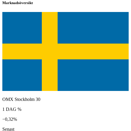
Marknadsöversikt
OMX Stockholm 30
1 DAG %
−0,32%
Senast