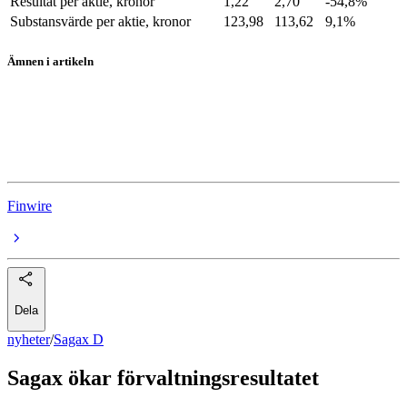
Resultat per aktie, kronor
1,22
2,70
-54,8%
Substansvärde per aktie, kronor
123,98
113,62
9,1%
Ämnen i artikeln
Sagax D
Rapporter
Fastighetsbolag
Finwire
Dela
nyheter
/
Sagax D
Sagax ökar förvaltningsresultatet