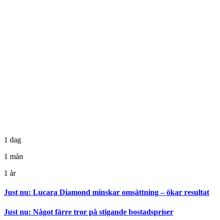
1 dag
1 mån
1 år
Just nu
:
Lucara Diamond minskar omsättning – ökar resultat
Just nu
:
Något färre tror på stigande bostadspriser