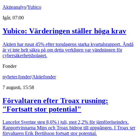
Aktieanalys
/
Yubico
Igår, 07:00
Yubico: Värderingen ställer höga krav
Aktien har rusat 45% efter torsdagens starka kvartalsrapport. Ändå
är vi inte helt säkra på om detta verkligen var vändningen för
cybersäkerhetsbolaget.
Fonder
nyheter
,
fonder
/
Aktiefonder
7 augusti, 15:58
Förvaltaren efter Troax rusning:
"Fortsatt stor potential"
Lancelot Sverige steg 8,6% i juli, mot 2,2% för jämförelseindex.
Rapportvinnarna Mips och Troax bidrog till uppgången. I Troax ser
förvaltaren Erik Bertilsson fortsatt stor potential.