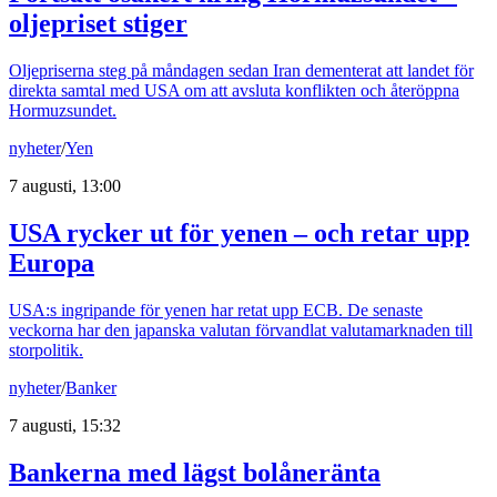
oljepriset stiger
Oljepriserna steg på måndagen sedan Iran dementerat att landet för
direkta samtal med USA om att avsluta konflikten och återöppna
Hormuzsundet.
nyheter
/
Yen
7 augusti, 13:00
USA rycker ut för yenen – och retar upp
Europa
USA:s ingripande för yenen har retat upp ECB. De senaste
veckorna har den japanska valutan förvandlat valutamarknaden till
storpolitik.
nyheter
/
Banker
7 augusti, 15:32
Bankerna med lägst bolåneränta