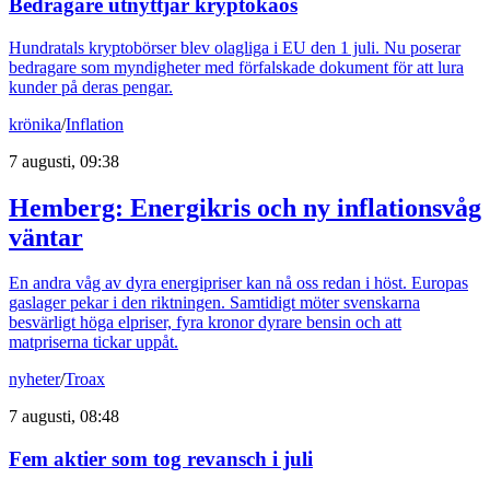
Bedragare utnyttjar kryptokaos
Hundratals kryptobörser blev olagliga i EU den 1 juli. Nu poserar
bedragare som myndigheter med förfalskade dokument för att lura
kunder på deras pengar.
krönika
/
Inflation
7 augusti, 09:38
Hemberg: Energikris och ny inflationsvåg
väntar
En andra våg av dyra energipriser kan nå oss redan i höst. Europas
gaslager pekar i den riktningen. Samtidigt möter svenskarna
besvärligt höga elpriser, fyra kronor dyrare bensin och att
matpriserna tickar uppåt.
nyheter
/
Troax
7 augusti, 08:48
Fem aktier som tog revansch i juli