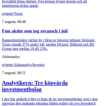
besvärligt höga elpriser, fyra kronor dyrare bensin och att
matpriserna tickar uppåt.
nyheter
/
Troax
7 augusti, 08:48
Fem aktier som tog revansch i juli
Rapportperioden väckte liv i flera av börsens tidigare förlorare.
Troax rusade 37% under juli, medan Hexpol, Billerud och BE
Group steg mellan 18 till 23%.
Aktieanalys
nyheter
,
Aktieanalys
/
Investor
7 augusti, 08:11
Analytikern: Tre köpvärda
investmentbolag
I den här artikeln lyfter vi fram de tre investmentbolag som i dag
uppvisar den starkaste tekniska bilden enligt vår nya Investtech