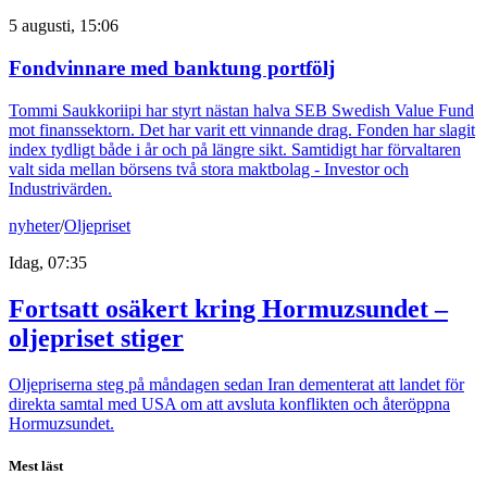
5 augusti, 15:06
Fondvinnare med banktung portfölj
Tommi Saukkoriipi har styrt nästan halva SEB Swedish Value Fund
mot finanssektorn. Det har varit ett vinnande drag. Fonden har slagit
index tydligt både i år och på längre sikt. Samtidigt har förvaltaren
valt sida mellan börsens två stora maktbolag - Investor och
Industrivärden.
nyheter
/
Oljepriset
Idag, 07:35
Fortsatt osäkert kring Hormuzsundet –
oljepriset stiger
Oljepriserna steg på måndagen sedan Iran dementerat att landet för
direkta samtal med USA om att avsluta konflikten och återöppna
Hormuzsundet.
Mest läst