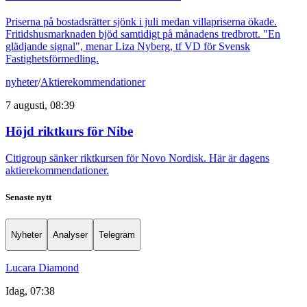
Priserna på bostadsrätter sjönk i juli medan villapriserna ökade.
Fritidshusmarknaden bjöd samtidigt på månadens tredbrott. "En
glädjande signal", menar Liza Nyberg, tf VD för Svensk
Fastighetsförmedling.
nyheter
/
Aktierekommendationer
7 augusti, 08:39
Höjd riktkurs för Nibe
Citigroup sänker riktkursen för Novo Nordisk. Här är dagens
aktierekommendationer.
Senaste nytt
Nyheter
Analyser
Telegram
Lucara Diamond
Idag, 07:38