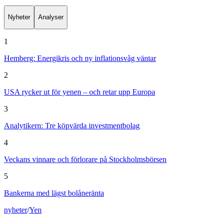
Nyheter
Analyser
1
Hemberg: Energikris och ny inflationsvåg väntar
2
USA rycker ut för yenen – och retar upp Europa
3
Analytikern: Tre köpvärda investmentbolag
4
Veckans vinnare och förlorare på Stockholmsbörsen
5
Bankerna med lägst bolåneränta
nyheter
/
Yen