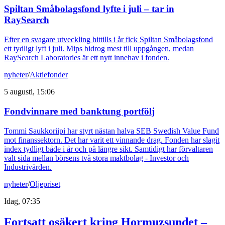
Spiltan Småbolagsfond lyfte i juli – tar in
RaySearch
Efter en svagare utveckling hittills i år fick Spiltan Småbolagsfond
ett tydligt lyft i juli. Mips bidrog mest till uppgången, medan
RaySearch Laboratories är ett nytt innehav i fonden.
nyheter
/
Aktiefonder
5 augusti, 15:06
Fondvinnare med banktung portfölj
Tommi Saukkoriipi har styrt nästan halva SEB Swedish Value Fund
mot finanssektorn. Det har varit ett vinnande drag. Fonden har slagit
index tydligt både i år och på längre sikt. Samtidigt har förvaltaren
valt sida mellan börsens två stora maktbolag - Investor och
Industrivärden.
nyheter
/
Oljepriset
Idag, 07:35
Fortsatt osäkert kring Hormuzsundet –