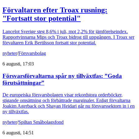
Förvaltaren efter Troax rusning:
"Fortsatt stor potential"
Lancelot Sverige steg 8,6% i juli, mot 2,2% för jämförelseindex.
Rapportvinnarna Mips och Troax bidrog till uppgången. I Troax ser
förvaltaren Erik Bertilsson fortsatt stor potential.
nyheter
/
Försvarsbolag
6 augusti, 17:03
Försvarsförvaltarna spår ny tillväxtfas: ”Goda
förutsättningar”
De europeiska försvarsbolagen visar rekordstora orderböcker,
stigande omsättning och förbättrade marginaler. Enligt förvaltarna
Joakim Agerback och Shayan Heidari går nu försvarssektorn in i en
ny tillväxtfas.
nyheter
/
Spiltan Småbolagsfond
6 augusti, 14:51