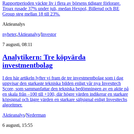
Rapportperioden väckte liv i flera av börsens tidigare förlorare.
Troax rusade 37% under juli, medan Hexpol, Billerud och BE
Group steg mellan 18 till 23%.
Aktieanalys
nyheter
,
Aktieanalys
/
Investor
7 augusti, 08:11
Analytikern: Tre köpvärda
investmentbolag
I den här artikeln lyfter vi fram de tre investmentbolag som i dag
uppvisar den starkaste tekniska bilden enligt vår nya Investtech
Score, som sammanfattar den tekniska bedömningen av en aktie på
en skala från –100 till +100, där högre värden indikerar en starkare
köpsignal och lägre värden en starkare säljsignal enligt Investtechs
algoritmer.
Aktieanalys
/
Nederman
6 augusti, 15:55