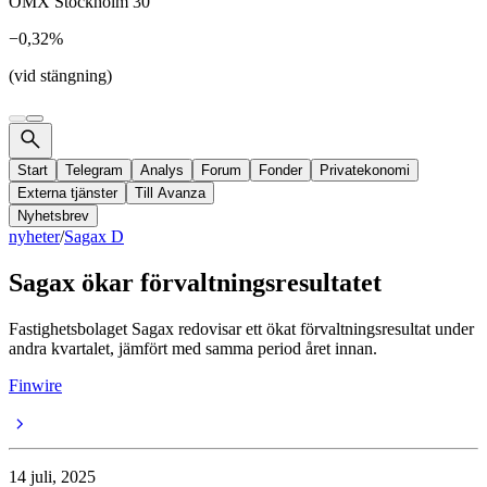
OMX Stockholm 30
−0,32%
(vid stängning)
Start
Telegram
Analys
Forum
Fonder
Privatekonomi
Externa tjänster
Till Avanza
Nyhetsbrev
nyheter
/
Sagax D
Sagax ökar förvaltningsresultatet
Fastighetsbolaget Sagax redovisar ett ökat förvaltningsresultat under
andra kvartalet, jämfört med samma period året innan.
Finwire
14 juli, 2025