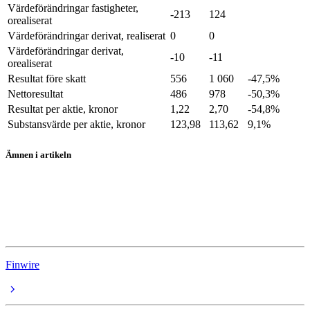
Värdeförändringar fastigheter,
-213
124
orealiserat
Värdeförändringar derivat, realiserat
0
0
Värdeförändringar derivat,
-10
-11
orealiserat
Resultat före skatt
556
1 060
-47,5%
Nettoresultat
486
978
-50,3%
Resultat per aktie, kronor
1,22
2,70
-54,8%
Substansvärde per aktie, kronor
123,98
113,62
9,1%
Ämnen i artikeln
Sagax D
Rapporter
Fastighetsbolag
Finwire