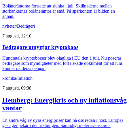
Bolåneräntorna fortsatte att sjunka i juli. Skillnaderna mellan
storbankernas bolåneräntor är små. På sparkonton är bilden en
annan.
nyheter
/
Bedrägeri
7 augusti, 12:10
Bedragare utnyttjar kryptokaos
Hundratals kryptobörser blev olagliga i EU den 1 juli. Nu poserar
bedragare som myndigheter med förfalskade dokument för att lura
kunder på deras pengar.
krönika
/
Inflation
7 augusti, 09:38
Hemberg: Energikris och ny inflationsvåg
väntar
En andra våg av dyra energipriser kan nå oss redan i höst. Europas
gaslager pekar i den riktningen. Samtidigt möter svenskarna