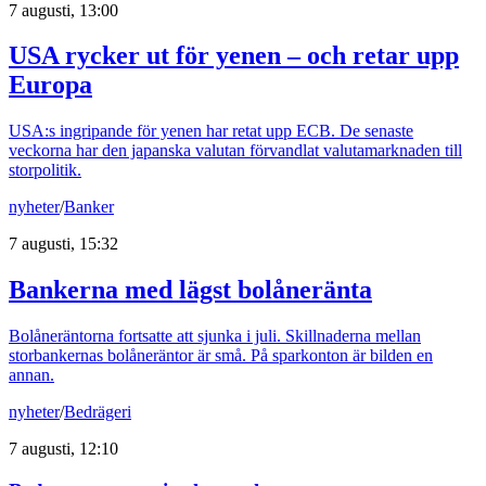
7 augusti, 13:00
USA rycker ut för yenen – och retar upp
Europa
USA:s ingripande för yenen har retat upp ECB. De senaste
veckorna har den japanska valutan förvandlat valutamarknaden till
storpolitik.
nyheter
/
Banker
7 augusti, 15:32
Bankerna med lägst bolåneränta
Bolåneräntorna fortsatte att sjunka i juli. Skillnaderna mellan
storbankernas bolåneräntor är små. På sparkonton är bilden en
annan.
nyheter
/
Bedrägeri
7 augusti, 12:10