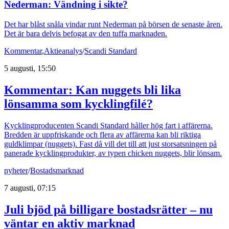
Nederman: Vändning i sikte?
Det har blåst snåla vindar runt Nederman på börsen de senaste åren.
Det är bara delvis befogat av den tuffa marknaden.
Kommentar
,
Aktieanalys
/
Scandi Standard
5 augusti, 15:50
Kommentar: Kan nuggets bli lika
lönsamma som kycklingfilé?
Kycklingproducenten Scandi Standard håller hög fart i affärerna.
Bredden är uppfriskande och flera av affärerna kan bli riktiga
guldklimpar (nuggets). Fast då vill det till att just storsatsningen på
panerade kycklingprodukter, av typen chicken nuggets, blir lönsam.
nyheter
/
Bostadsmarknad
7 augusti, 07:15
Juli bjöd på billigare bostadsrätter – nu
väntar en aktiv marknad