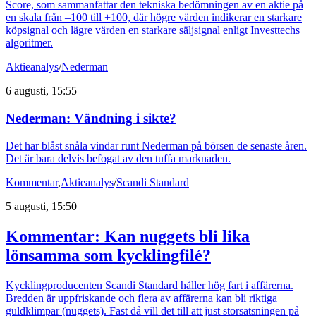
Score, som sammanfattar den tekniska bedömningen av en aktie på
en skala från –100 till +100, där högre värden indikerar en starkare
köpsignal och lägre värden en starkare säljsignal enligt Investtechs
algoritmer.
Aktieanalys
/
Nederman
6 augusti, 15:55
Nederman: Vändning i sikte?
Det har blåst snåla vindar runt Nederman på börsen de senaste åren.
Det är bara delvis befogat av den tuffa marknaden.
Kommentar
,
Aktieanalys
/
Scandi Standard
5 augusti, 15:50
Kommentar: Kan nuggets bli lika
lönsamma som kycklingfilé?
Kycklingproducenten Scandi Standard håller hög fart i affärerna.
Bredden är uppfriskande och flera av affärerna kan bli riktiga
guldklimpar (nuggets). Fast då vill det till att just storsatsningen på