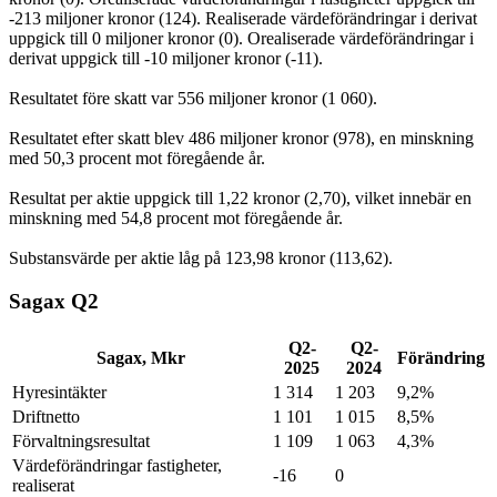
-213 miljoner kronor (124). Realiserade värdeförändringar i derivat
uppgick till 0 miljoner kronor (0). Orealiserade värdeförändringar i
derivat uppgick till -10 miljoner kronor (-11).
Resultatet före skatt var 556 miljoner kronor (1 060).
Resultatet efter skatt blev 486 miljoner kronor (978), en minskning
med 50,3 procent mot föregående år.
Resultat per aktie uppgick till 1,22 kronor (2,70), vilket innebär en
minskning med 54,8 procent mot föregående år.
Substansvärde per aktie låg på 123,98 kronor (113,62).
Sagax Q2
Q2-
Q2-
Sagax, Mkr
Förändring
2025
2024
Hyresintäkter
1 314
1 203
9,2%
Driftnetto
1 101
1 015
8,5%
Förvaltningsresultat
1 109
1 063
4,3%
Värdeförändringar fastigheter,
-16
0
realiserat