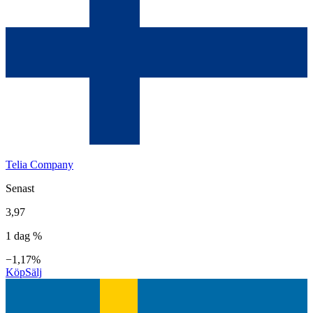
Telia Company
Senast
3,97
1 dag %
−1,17%
Köp
Sälj