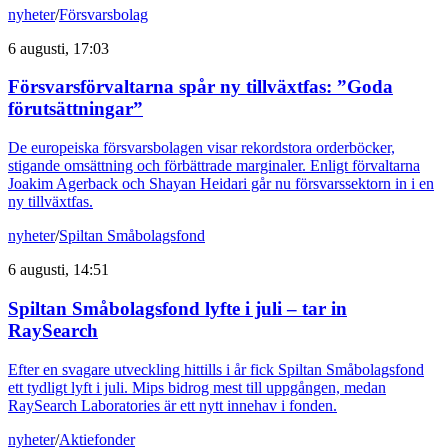
nyheter
/
Försvarsbolag
6 augusti, 17:03
Försvarsförvaltarna spår ny tillväxtfas: ”Goda
förutsättningar”
De europeiska försvarsbolagen visar rekordstora orderböcker,
stigande omsättning och förbättrade marginaler. Enligt förvaltarna
Joakim Agerback och Shayan Heidari går nu försvarssektorn in i en
ny tillväxtfas.
nyheter
/
Spiltan Småbolagsfond
6 augusti, 14:51
Spiltan Småbolagsfond lyfte i juli – tar in
RaySearch
Efter en svagare utveckling hittills i år fick Spiltan Småbolagsfond
ett tydligt lyft i juli. Mips bidrog mest till uppgången, medan
RaySearch Laboratories är ett nytt innehav i fonden.
nyheter
/
Aktiefonder