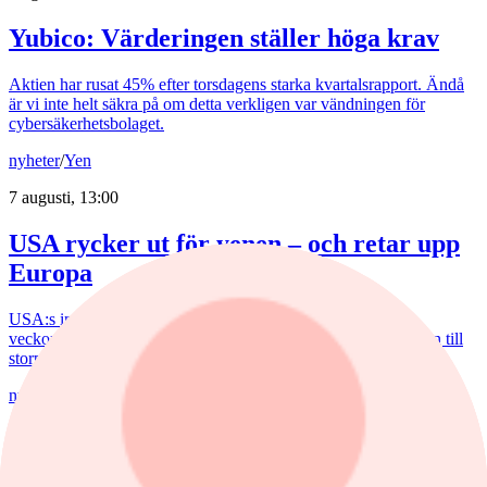
Yubico: Värderingen ställer höga krav
Aktien har rusat 45% efter torsdagens starka kvartalsrapport. Ändå
är vi inte helt säkra på om detta verkligen var vändningen för
cybersäkerhetsbolaget.
nyheter
/
Yen
7 augusti, 13:00
USA rycker ut för yenen – och retar upp
Europa
USA:s ingripande för yenen har retat upp ECB. De senaste
veckorna har den japanska valutan förvandlat valutamarknaden till
storpolitik.
nyheter
/
Banker
7 augusti, 15:32
Bankerna med lägst bolåneränta