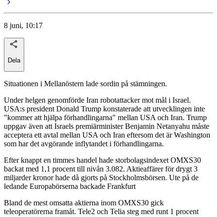
8 juni, 10:17
Dela
Situationen i Mellanöstern lade sordin på stämningen.
Under helgen genomförde Iran robotattacker mot mål i Israel.
USA:s president Donald Trump konstaterade att utvecklingen inte
"kommer att hjälpa förhandlingarna" mellan USA och Iran. Trump
uppgav även att Israels premiärminister Benjamin Netanyahu måste
acceptera ett avtal mellan USA och Iran eftersom det är Washington
som har det avgörande inflytandet i förhandlingarna.
Efter knappt en timmes handel hade storbolagsindexet OMXS30
backat med 1,1 procent till nivån 3.082. Aktieaffärer för drygt 3
miljarder kronor hade då gjorts på Stockholmsbörsen. Ute på de
ledande Europabörserna backade Frankfurt
Bland de mest omsatta aktierna inom OMXS30 gick
teleoperatörerna framåt. Tele2 och Telia steg med runt 1 procent