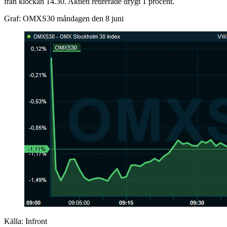
från klockan 14.30. Aktien retirerade drygt 1 procent.
Graf: OMXS30 måndagen den 8 juni
Källa: Infront