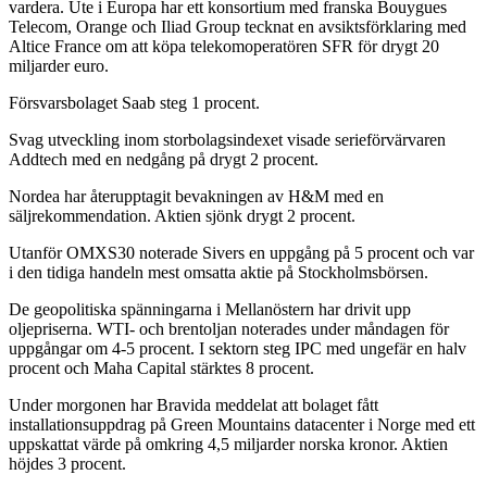
vardera. Ute i Europa har ett konsortium med franska Bouygues
Telecom, Orange och Iliad Group tecknat en avsiktsförklaring med
Altice France om att köpa telekomoperatören SFR för drygt 20
miljarder euro.
Försvarsbolaget Saab steg 1 procent.
Svag utveckling inom storbolagsindexet visade serieförvärvaren
Addtech med en nedgång på drygt 2 procent.
Nordea har återupptagit bevakningen av H&M med en
säljrekommendation. Aktien sjönk drygt 2 procent.
Utanför OMXS30 noterade Sivers en uppgång på 5 procent och var
i den tidiga handeln mest omsatta aktie på Stockholmsbörsen.
De geopolitiska spänningarna i Mellanöstern har drivit upp
oljepriserna. WTI- och brentoljan noterades under måndagen för
uppgångar om 4-5 procent. I sektorn steg IPC med ungefär en halv
procent och Maha Capital stärktes 8 procent.
Under morgonen har Bravida meddelat att bolaget fått
installationsuppdrag på Green Mountains datacenter i Norge med ett
uppskattat värde på omkring 4,5 miljarder norska kronor. Aktien
höjdes 3 procent.