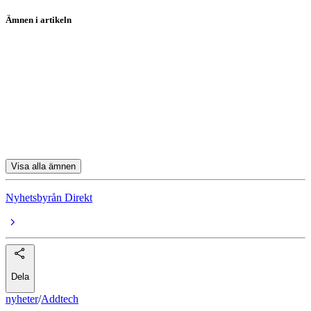
Ämnen i artikeln
Addtech
Telia Company
Klaria Pharma Holding
Moberg Pharma
Addlife
Visa alla ämnen
Nyhetsbyrån Direkt
Dela
nyheter
/
Addtech