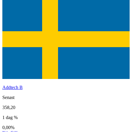
Addtech B
Senast
358,20
1 dag %
0,00%