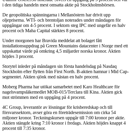
i den tidiga handeln mest omsatta aktie på Stockholmsbörsen.
De geopolitiska spänningarna i Mellanöstern har drivit upp
oljepriserna. WTI- och brentoljan noterades under måndagen för
uppgångar om 4-5 procent. I sektorn steg IPC med ungefär en halv
procent och Maha Capital stärktes 8 procent.
Under morgonen har Bravida meddelat att bolaget fått
installationsuppdrag på Green Mountains datacenter i Norge med ett
uppskattat värde på omkring 4,5 miljarder norska kronor. Aktien
höjdes 3 procent.
Storytel inleder på måndagen sin första handelsdag på Nasdaq
Stockholm efter flytten från First North. B-aktien hamnar i Mid Cap-
segmentet. Aktien sjönk med nästan en halv procent.
Moberg Pharma har utökat samarbetet med Karo Healthcare för
nagelsvampsläkemedlet MOB-015/Terclara till Kina. Aktien gick
mot strömmen med en uppgång på 4 procent.
4C Group, leverantör av lösningar för krisberedskap och till
försvarssektorn, avser göra en företrädesemission om cirka 54
miljoner kronor. Teckningskursen uppgår till 7:00 kronor per aktie.
Aktien stängde kring 7:10 kronor i fredags. Aktien höjdes knappt 4
procent till 7:35 kronor.