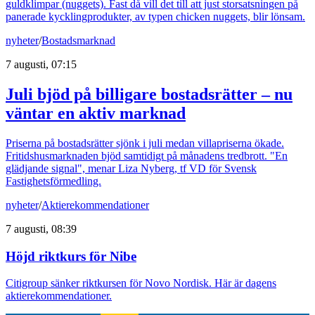
guldklimpar (nuggets). Fast då vill det till att just storsatsningen på
panerade kycklingprodukter, av typen chicken nuggets, blir lönsam.
nyheter
/
Bostadsmarknad
7 augusti, 07:15
Juli bjöd på billigare bostadsrätter – nu
väntar en aktiv marknad
Priserna på bostadsrätter sjönk i juli medan villapriserna ökade.
Fritidshusmarknaden bjöd samtidigt på månadens tredbrott. "En
glädjande signal", menar Liza Nyberg, tf VD för Svensk
Fastighetsförmedling.
nyheter
/
Aktierekommendationer
7 augusti, 08:39
Höjd riktkurs för Nibe
Citigroup sänker riktkursen för Novo Nordisk. Här är dagens
aktierekommendationer.