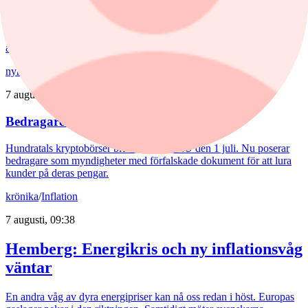
Bolåneräntorna fortsatte att sjunka i juli. Skillnaderna mellan
storbankernas bolåneräntor är små. På sparkonton är bilden en
annan.
nyheter
/
Bedrägeri
7 augusti, 12:10
Bedragare utnyttjar kryptokaos
Hundratals kryptobörser blev olagliga i EU den 1 juli. Nu poserar
bedragare som myndigheter med förfalskade dokument för att lura
kunder på deras pengar.
krönika
/
Inflation
7 augusti, 09:38
Hemberg: Energikris och ny inflationsvåg
väntar
En andra våg av dyra energipriser kan nå oss redan i höst. Europas