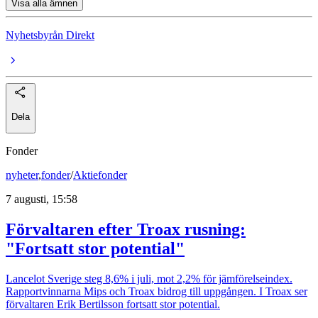
Visa alla ämnen
Nyhetsbyrån Direkt
Dela
Fonder
nyheter
,
fonder
/
Aktiefonder
7 augusti, 15:58
Förvaltaren efter Troax rusning:
"Fortsatt stor potential"
Lancelot Sverige steg 8,6% i juli, mot 2,2% för jämförelseindex.
Rapportvinnarna Mips och Troax bidrog till uppgången. I Troax ser
förvaltaren Erik Bertilsson fortsatt stor potential.