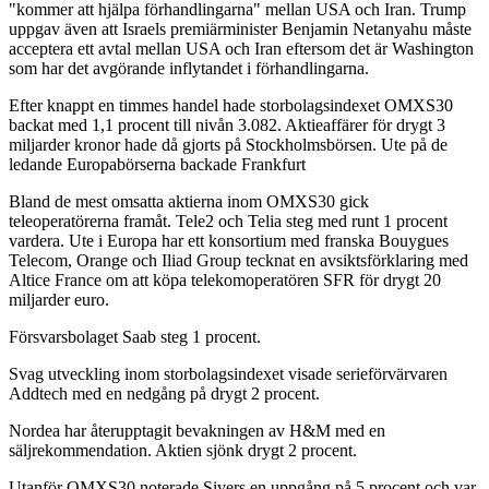
"kommer att hjälpa förhandlingarna" mellan USA och Iran. Trump
uppgav även att Israels premiärminister Benjamin Netanyahu måste
acceptera ett avtal mellan USA och Iran eftersom det är Washington
som har det avgörande inflytandet i förhandlingarna.
Efter knappt en timmes handel hade storbolagsindexet OMXS30
backat med 1,1 procent till nivån 3.082. Aktieaffärer för drygt 3
miljarder kronor hade då gjorts på Stockholmsbörsen. Ute på de
ledande Europabörserna backade Frankfurt
Bland de mest omsatta aktierna inom OMXS30 gick
teleoperatörerna framåt. Tele2 och Telia steg med runt 1 procent
vardera. Ute i Europa har ett konsortium med franska Bouygues
Telecom, Orange och Iliad Group tecknat en avsiktsförklaring med
Altice France om att köpa telekomoperatören SFR för drygt 20
miljarder euro.
Försvarsbolaget Saab steg 1 procent.
Svag utveckling inom storbolagsindexet visade serieförvärvaren
Addtech med en nedgång på drygt 2 procent.
Nordea har återupptagit bevakningen av H&M med en
säljrekommendation. Aktien sjönk drygt 2 procent.
Utanför OMXS30 noterade Sivers en uppgång på 5 procent och var