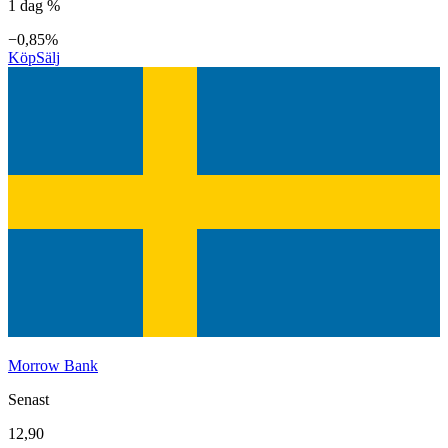
1 dag %
−0,85%
Köp
Sälj
Morrow Bank
Senast
12,90