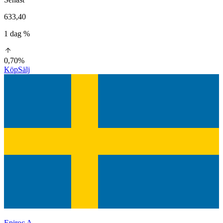
633,40
1 dag %
0,70%
Köp
Sälj
Epiroc A