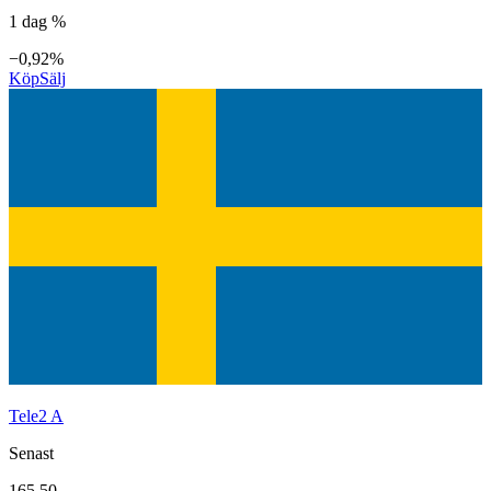
1 dag %
−0,92%
Köp
Sälj
Tele2 A
Senast
165,50