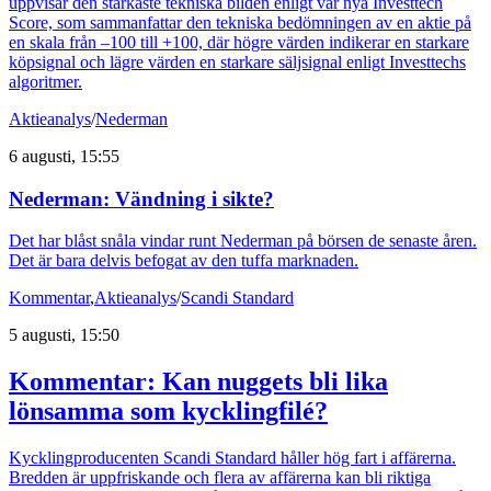
uppvisar den starkaste tekniska bilden enligt vår nya Investtech
Score, som sammanfattar den tekniska bedömningen av en aktie på
en skala från –100 till +100, där högre värden indikerar en starkare
köpsignal och lägre värden en starkare säljsignal enligt Investtechs
algoritmer.
Aktieanalys
/
Nederman
6 augusti, 15:55
Nederman: Vändning i sikte?
Det har blåst snåla vindar runt Nederman på börsen de senaste åren.
Det är bara delvis befogat av den tuffa marknaden.
Kommentar
,
Aktieanalys
/
Scandi Standard
5 augusti, 15:50
Kommentar: Kan nuggets bli lika
lönsamma som kycklingfilé?
Kycklingproducenten Scandi Standard håller hög fart i affärerna.
Bredden är uppfriskande och flera av affärerna kan bli riktiga