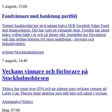
5 augusti, 15:06
Fondvinnare med banktung portfölj
Tommi Saukkoriipi har styrt nästan halva SEB Swedish Value Fund
mot finanssektorn. Det har varit ett vinnande drag. Fonden har slagit
index tydligt både i år och på längre sikt. Samtidigt har förvaltaren
valt sida mellan börsens två stora maktbolag - Investor och
Industrivärden.
nyheter
/
Stockholmsbörsen
7 augusti, 14:40
Veckans vinnare och förlorare på
Stockholmsbörsen
Yubico har rusat över 45% och tar platsen som veckans vinnare på
Large Cap. Placera listar aktierna som gått bäst och sämst i veckan.
Aktieanalys
/
Yubico
Idag, 07:00