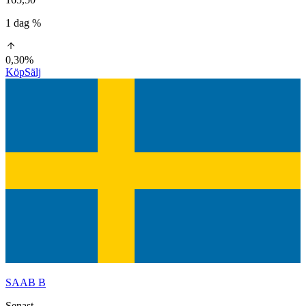
1 dag %
0,30%
Köp
Sälj
SAAB B
Senast