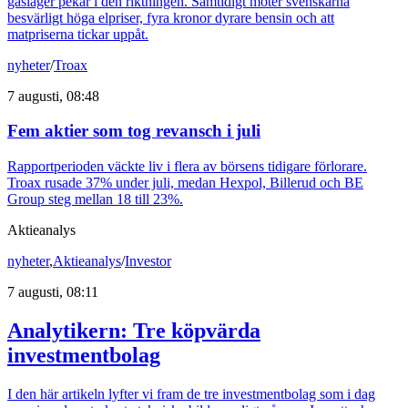
gaslager pekar i den riktningen. Samtidigt möter svenskarna
besvärligt höga elpriser, fyra kronor dyrare bensin och att
matpriserna tickar uppåt.
nyheter
/
Troax
7 augusti, 08:48
Fem aktier som tog revansch i juli
Rapportperioden väckte liv i flera av börsens tidigare förlorare.
Troax rusade 37% under juli, medan Hexpol, Billerud och BE
Group steg mellan 18 till 23%.
Aktieanalys
nyheter
,
Aktieanalys
/
Investor
7 augusti, 08:11
Analytikern: Tre köpvärda
investmentbolag
I den här artikeln lyfter vi fram de tre investmentbolag som i dag