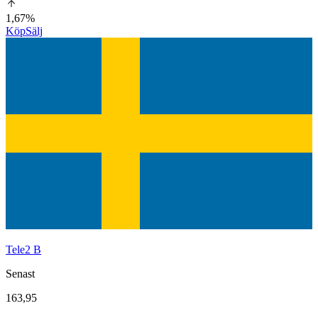
1,67%
Köp
Sälj
Tele2 B
Senast
163,95