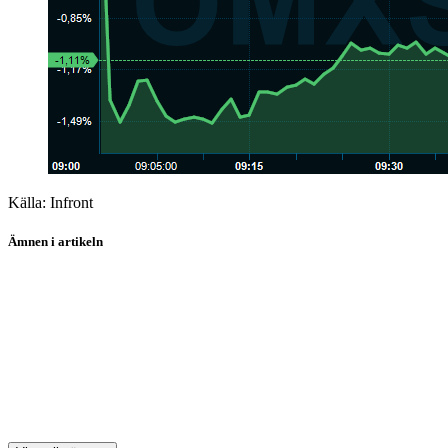
Källa: Infront
Ämnen i artikeln
Addtech
Telia Company
Klaria Pharma Holding
Moberg Pharma
Addlife