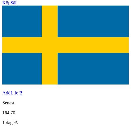
Köp
Sälj
AddLife B
Senast
164,70
1 dag %