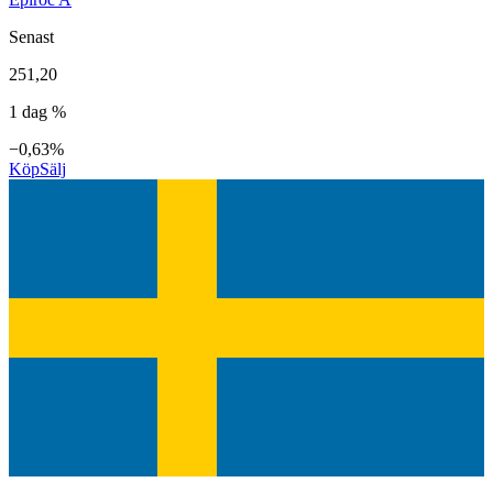
Senast
251,20
1 dag %
−0,63%
Köp
Sälj