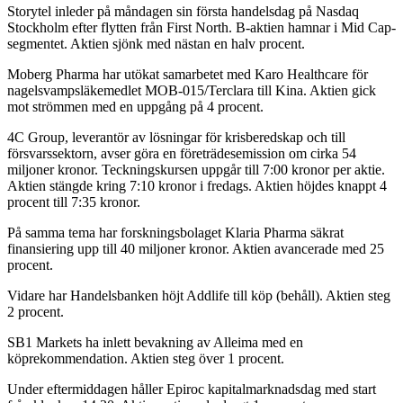
Storytel inleder på måndagen sin första handelsdag på Nasdaq
Stockholm efter flytten från First North. B-aktien hamnar i Mid Cap-
segmentet. Aktien sjönk med nästan en halv procent.
Moberg Pharma har utökat samarbetet med Karo Healthcare för
nagelsvampsläkemedlet MOB-015/Terclara till Kina. Aktien gick
mot strömmen med en uppgång på 4 procent.
4C Group, leverantör av lösningar för krisberedskap och till
försvarssektorn, avser göra en företrädesemission om cirka 54
miljoner kronor. Teckningskursen uppgår till 7:00 kronor per aktie.
Aktien stängde kring 7:10 kronor i fredags. Aktien höjdes knappt 4
procent till 7:35 kronor.
På samma tema har forskningsbolaget Klaria Pharma säkrat
finansiering upp till 40 miljoner kronor. Aktien avancerade med 25
procent.
Vidare har Handelsbanken höjt Addlife till köp (behåll). Aktien steg
2 procent.
SB1 Markets ha inlett bevakning av Alleima med en
köprekommendation. Aktien steg över 1 procent.
Under eftermiddagen håller Epiroc kapitalmarknadsdag med start