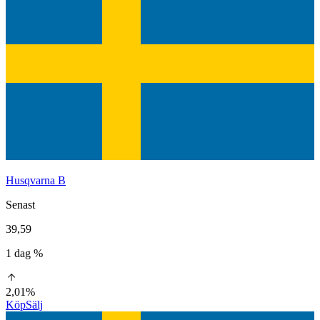
Husqvarna B
Senast
39,59
1 dag %
2,01%
Köp
Sälj