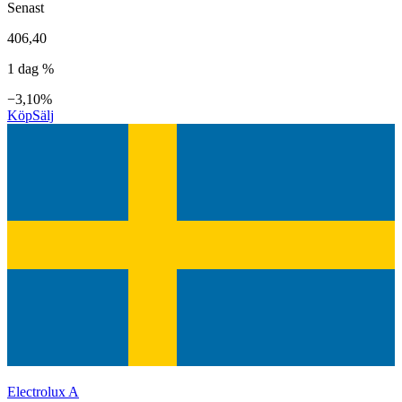
Senast
406,40
1 dag %
−3,10%
Köp
Sälj
Electrolux A