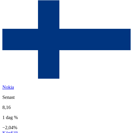
Nokia
Senast
8,16
1 dag %
−2,04%
Köp
Sälj