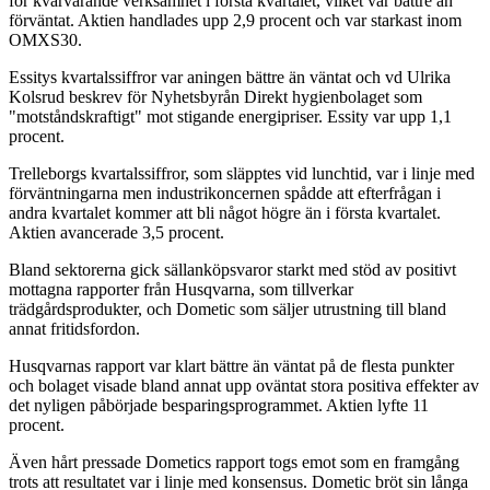
för kvarvarande verksamhet i första kvartalet, vilket var bättre än
förväntat. Aktien handlades upp 2,9 procent och var starkast inom
OMXS30.
Essitys kvartalssiffror var aningen bättre än väntat och vd Ulrika
Kolsrud beskrev för Nyhetsbyrån Direkt hygienbolaget som
"motståndskraftigt" mot stigande energipriser. Essity var upp 1,1
procent.
Trelleborgs kvartalssiffror, som släpptes vid lunchtid, var i linje med
förväntningarna men industrikoncernen spådde att efterfrågan i
andra kvartalet kommer att bli något högre än i första kvartalet.
Aktien avancerade 3,5 procent.
Bland sektorerna gick sällanköpsvaror starkt med stöd av positivt
mottagna rapporter från Husqvarna, som tillverkar
trädgårdsprodukter, och Dometic som säljer utrustning till bland
annat fritidsfordon.
Husqvarnas rapport var klart bättre än väntat på de flesta punkter
och bolaget visade bland annat upp oväntat stora positiva effekter av
det nyligen påbörjade besparingsprogrammet. Aktien lyfte 11
procent.
Även hårt pressade Dometics rapport togs emot som en framgång
trots att resultatet var i linje med konsensus. Dometic bröt sin långa