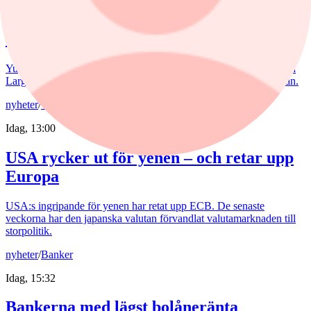
Veckans vinnare och förlorare på
Stockholmsbörsen
Yubico har rusat över 45% och tar platsen som veckans vinnare på
Large Cap. Placera listar aktierna som gått bäst och sämst i veckan.
nyheter
/
Yen
Idag, 13:00
USA rycker ut för yenen – och retar upp
Europa
USA:s ingripande för yenen har retat upp ECB. De senaste
veckorna har den japanska valutan förvandlat valutamarknaden till
storpolitik.
nyheter
/
Banker
Idag, 15:32
Bankerna med lägst bolåneränta