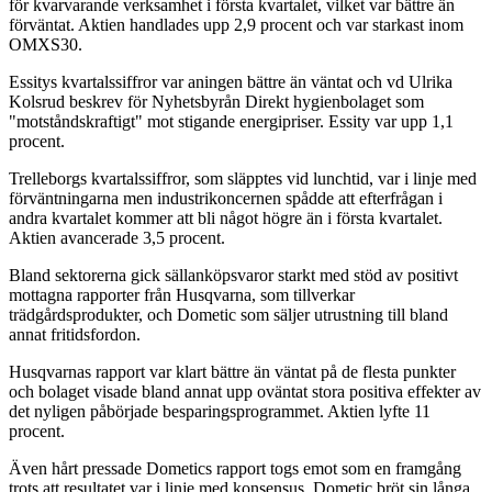
för kvarvarande verksamhet i första kvartalet, vilket var bättre än
förväntat. Aktien handlades upp 2,9 procent och var starkast inom
OMXS30.
Essitys kvartalssiffror var aningen bättre än väntat och vd Ulrika
Kolsrud beskrev för Nyhetsbyrån Direkt hygienbolaget som
"motståndskraftigt" mot stigande energipriser. Essity var upp 1,1
procent.
Trelleborgs kvartalssiffror, som släpptes vid lunchtid, var i linje med
förväntningarna men industrikoncernen spådde att efterfrågan i
andra kvartalet kommer att bli något högre än i första kvartalet.
Aktien avancerade 3,5 procent.
Bland sektorerna gick sällanköpsvaror starkt med stöd av positivt
mottagna rapporter från Husqvarna, som tillverkar
trädgårdsprodukter, och Dometic som säljer utrustning till bland
annat fritidsfordon.
Husqvarnas rapport var klart bättre än väntat på de flesta punkter
och bolaget visade bland annat upp oväntat stora positiva effekter av
det nyligen påbörjade besparingsprogrammet. Aktien lyfte 11
procent.
Även hårt pressade Dometics rapport togs emot som en framgång
trots att resultatet var i linje med konsensus. Dometic bröt sin långa