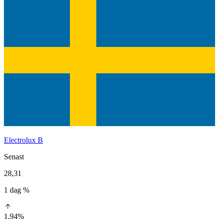
Electrolux B
Senast
28,31
1 dag %
1,94%