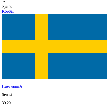
2,41%
Köp
Sälj
Husqvarna A
Senast
39,20