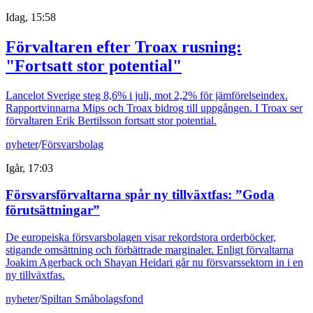
Idag, 15:58
Förvaltaren efter Troax rusning:
"Fortsatt stor potential"
Lancelot Sverige steg 8,6% i juli, mot 2,2% för jämförelseindex.
Rapportvinnarna Mips och Troax bidrog till uppgången. I Troax ser
förvaltaren Erik Bertilsson fortsatt stor potential.
nyheter
/
Försvarsbolag
Igår, 17:03
Försvarsförvaltarna spår ny tillväxtfas: ”Goda
förutsättningar”
De europeiska försvarsbolagen visar rekordstora orderböcker,
stigande omsättning och förbättrade marginaler. Enligt förvaltarna
Joakim Agerback och Shayan Heidari går nu försvarssektorn in i en
ny tillväxtfas.
nyheter
/
Spiltan Småbolagsfond