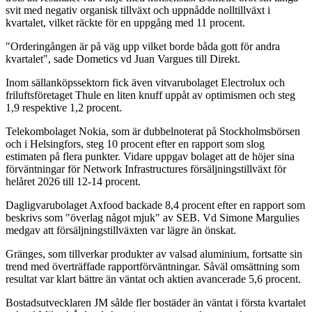
svit med negativ organisk tillväxt och uppnådde nolltillväxt i
kvartalet, vilket räckte för en uppgång med 11 procent.
"Orderingången är på väg upp vilket borde båda gott för andra
kvartalet", sade Dometics vd Juan Vargues till Direkt.
Inom sällanköpssektorn fick även vitvarubolaget Electrolux och
friluftsföretaget Thule en liten knuff uppåt av optimismen och steg
1,9 respektive 1,2 procent.
Telekombolaget Nokia, som är dubbelnoterat på Stockholmsbörsen
och i Helsingfors, steg 10 procent efter en rapport som slog
estimaten på flera punkter. Vidare uppgav bolaget att de höjer sina
förväntningar för Network Infrastructures försäljningstillväxt för
helåret 2026 till 12-14 procent.
Dagligvarubolaget Axfood backade 8,4 procent efter en rapport som
beskrivs som "överlag något mjuk" av SEB. Vd Simone Margulies
medgav att försäljningstillväxten var lägre än önskat.
Gränges, som tillverkar produkter av valsad aluminium, fortsatte sin
trend med överträffade rapportförväntningar. Såväl omsättning som
resultat var klart bättre än väntat och aktien avancerade 5,6 procent.
Bostadsutvecklaren JM sålde fler bostäder än väntat i första kvartalet