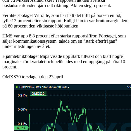
och vd Mikael Åslund skrev i rapporten att den svenska
bostadsmarknaden går i rätt riktning. Aktien steg 5 procent.
Fertilitetsbolaget Vitrolife, som har haft det tufft på börsen en tid,
lyfte 12 procent efter sin rapport. Enligt Pareto var bruttomarginalen
på 60 procent den viktigaste höjdpunkten.
HMS var upp 8,8 procent efter starka rapportsiffror. Företaget, som
säljer kommunikationssystem, talade om en "stark efterfrågan"
under inledningen av året.
Hjälmteknikbolaget Mips visade upp stark tillväxt och klart högre
marginaler för kvartalet och belönades med en uppgång på nära 10
procent.
OMXS30 torsdagen den 23 april