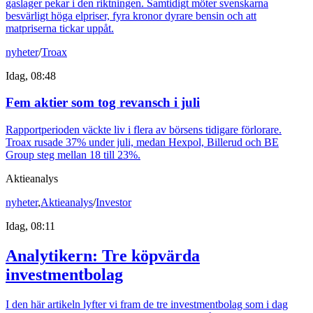
gaslager pekar i den riktningen. Samtidigt möter svenskarna
besvärligt höga elpriser, fyra kronor dyrare bensin och att
matpriserna tickar uppåt.
nyheter
/
Troax
Idag, 08:48
Fem aktier som tog revansch i juli
Rapportperioden väckte liv i flera av börsens tidigare förlorare.
Troax rusade 37% under juli, medan Hexpol, Billerud och BE
Group steg mellan 18 till 23%.
Aktieanalys
nyheter
,
Aktieanalys
/
Investor
Idag, 08:11
Analytikern: Tre köpvärda
investmentbolag
I den här artikeln lyfter vi fram de tre investmentbolag som i dag