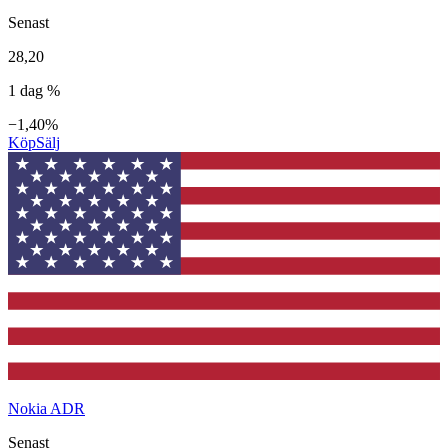
Senast
28,20
1 dag %
−1,40%
Köp
Sälj
Nokia ADR
Senast