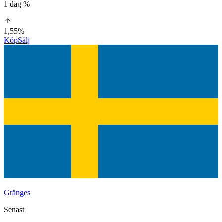
1 dag %
1,55%
Köp
Sälj
Gränges
Senast