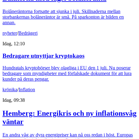
Bolåneräntorna fortsatte att sjunka i juli. Skillnaderna mellan
storbankernas bolåneräntor är små. På sparkonton är bilden en
annan.
nyheter
/
Bedrägeri
Idag, 12:10
Bedragare utnyttjar kryptokaos
Hundratals kryptobörser blev olagliga i EU den 1 juli. Nu poserar
bedragare som myndigheter med förfalskade dokument för att lura
kunder på deras pengar.
krönika
/
Inflation
Idag, 09:38
Hemberg: Energikris och ny inflationsvåg
väntar
En andra våg av dyra energipriser kan nå oss redan i höst. Europas