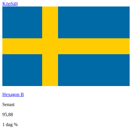
Köp
Sälj
Hexagon B
Senast
95,88
1 dag %