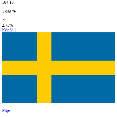
184,10
1 dag %
2,73%
Köp
Sälj
Mips