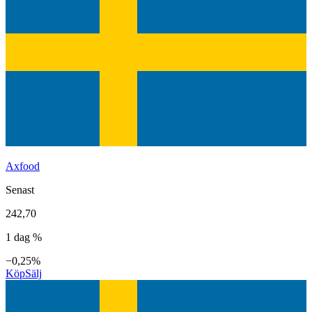
Axfood
Senast
242,70
1 dag %
−0,25%
Köp
Sälj