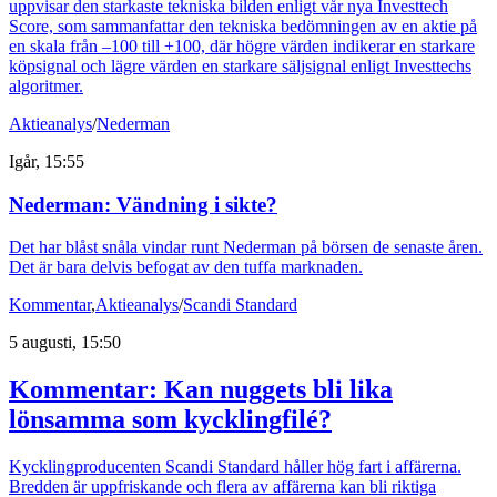
uppvisar den starkaste tekniska bilden enligt vår nya Investtech
Score, som sammanfattar den tekniska bedömningen av en aktie på
en skala från –100 till +100, där högre värden indikerar en starkare
köpsignal och lägre värden en starkare säljsignal enligt Investtechs
algoritmer.
Aktieanalys
/
Nederman
Igår, 15:55
Nederman: Vändning i sikte?
Det har blåst snåla vindar runt Nederman på börsen de senaste åren.
Det är bara delvis befogat av den tuffa marknaden.
Kommentar
,
Aktieanalys
/
Scandi Standard
5 augusti, 15:50
Kommentar: Kan nuggets bli lika
lönsamma som kycklingfilé?
Kycklingproducenten Scandi Standard håller hög fart i affärerna.
Bredden är uppfriskande och flera av affärerna kan bli riktiga