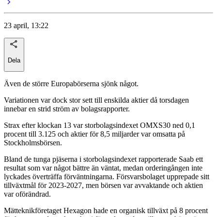
23 april, 13:22
Dela
Även de större Europabörserna sjönk något.
Variationen var dock stor sett till enskilda aktier då torsdagen
innebar en strid ström av bolagsrapporter.
Strax efter klockan 13 var storbolagsindexet OMXS30 ned 0,1
procent till 3.125 och aktier för 8,5 miljarder var omsatta på
Stockholmsbörsen.
Bland de tunga pjäserna i storbolagsindexet rapporterade Saab ett
resultat som var något bättre än väntat, medan orderingången inte
lyckades överträffa förväntningarna. Försvarsbolaget upprepade sitt
tillväxtmål för 2023-2027, men börsen var avvaktande och aktien
var oförändrad.
Mätteknikföretaget Hexagon hade en organisk tillväxt på 8 procent