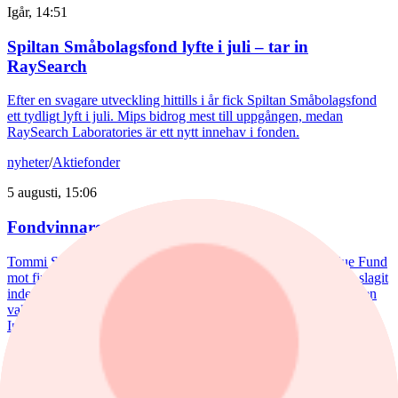
Igår, 14:51
Spiltan Småbolagsfond lyfte i juli – tar in
RaySearch
Efter en svagare utveckling hittills i år fick Spiltan Småbolagsfond
ett tydligt lyft i juli. Mips bidrog mest till uppgången, medan
RaySearch Laboratories är ett nytt innehav i fonden.
nyheter
/
Aktiefonder
5 augusti, 15:06
Fondvinnare med banktung portfölj
Tommi Saukkoriipi har styrt nästan halva SEB Swedish Value Fund
mot finanssektorn. Det har varit ett vinnande drag. Fonden har slagit
index tydligt både i år och på längre sikt. Samtidigt har förvaltaren
valt sida mellan börsens två stora maktbolag - Investor och
Industrivärden.
nyheter
/
Stockholmsbörsen
Idag, 14:40