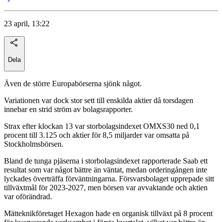
23 april, 13:22
Dela
Även de större Europabörserna sjönk något.
Variationen var dock stor sett till enskilda aktier då torsdagen
innebar en strid ström av bolagsrapporter.
Strax efter klockan 13 var storbolagsindexet OMXS30 ned 0,1
procent till 3.125 och aktier för 8,5 miljarder var omsatta på
Stockholmsbörsen.
Bland de tunga pjäserna i storbolagsindexet rapporterade Saab ett
resultat som var något bättre än väntat, medan orderingången inte
lyckades överträffa förväntningarna. Försvarsbolaget upprepade sitt
tillväxtmål för 2023-2027, men börsen var avvaktande och aktien
var oförändrad.
Mätteknikföretaget Hexagon hade en organisk tillväxt på 8 procent