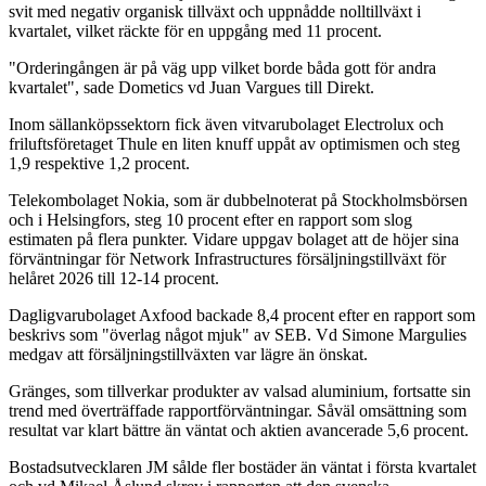
svit med negativ organisk tillväxt och uppnådde nolltillväxt i
kvartalet, vilket räckte för en uppgång med 11 procent.
"Orderingången är på väg upp vilket borde båda gott för andra
kvartalet", sade Dometics vd Juan Vargues till Direkt.
Inom sällanköpssektorn fick även vitvarubolaget Electrolux och
friluftsföretaget Thule en liten knuff uppåt av optimismen och steg
1,9 respektive 1,2 procent.
Telekombolaget Nokia, som är dubbelnoterat på Stockholmsbörsen
och i Helsingfors, steg 10 procent efter en rapport som slog
estimaten på flera punkter. Vidare uppgav bolaget att de höjer sina
förväntningar för Network Infrastructures försäljningstillväxt för
helåret 2026 till 12-14 procent.
Dagligvarubolaget Axfood backade 8,4 procent efter en rapport som
beskrivs som "överlag något mjuk" av SEB. Vd Simone Margulies
medgav att försäljningstillväxten var lägre än önskat.
Gränges, som tillverkar produkter av valsad aluminium, fortsatte sin
trend med överträffade rapportförväntningar. Såväl omsättning som
resultat var klart bättre än väntat och aktien avancerade 5,6 procent.
Bostadsutvecklaren JM sålde fler bostäder än väntat i första kvartalet