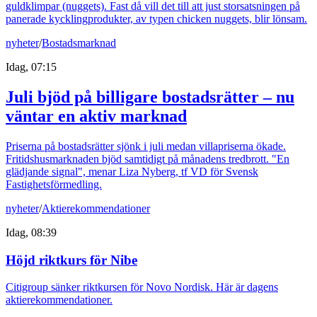
guldklimpar (nuggets). Fast då vill det till att just storsatsningen på
panerade kycklingprodukter, av typen chicken nuggets, blir lönsam.
nyheter
/
Bostadsmarknad
Idag, 07:15
Juli bjöd på billigare bostadsrätter – nu
väntar en aktiv marknad
Priserna på bostadsrätter sjönk i juli medan villapriserna ökade.
Fritidshusmarknaden bjöd samtidigt på månadens tredbrott. "En
glädjande signal", menar Liza Nyberg, tf VD för Svensk
Fastighetsförmedling.
nyheter
/
Aktierekommendationer
Idag, 08:39
Höjd riktkurs för Nibe
Citigroup sänker riktkursen för Novo Nordisk. Här är dagens
aktierekommendationer.