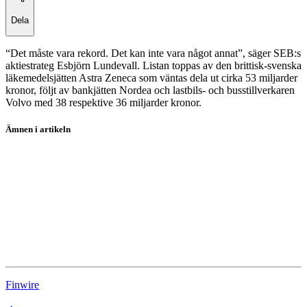
Dela
“Det måste vara rekord. Det kan inte vara något annat”, säger SEB:s
aktiestrateg Esbjörn Lundevall. Listan toppas av den brittisk-svenska
läkemedelsjätten Astra Zeneca som väntas dela ut cirka 53 miljarder
kronor, följt av bankjätten Nordea och lastbils- och busstillverkaren
Volvo med 38 respektive 36 miljarder kronor.
Ämnen i artikeln
aktieutdelning
borshandel
aktier
Astra Zeneca
Volvo
Finwire