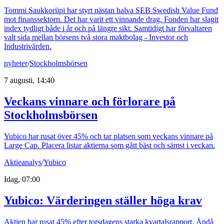
Tommi Saukkoriipi har styrt nästan halva SEB Swedish Value Fund
mot finanssektorn. Det har varit ett vinnande drag. Fonden har slagit
index tydligt både i år och på längre sikt. Samtidigt har förvaltaren
valt sida mellan börsens två stora maktbolag - Investor och
Industrivärden.
nyheter
/
Stockholmsbörsen
7 augusti, 14:40
Veckans vinnare och förlorare på
Stockholmsbörsen
Yubico har rusat över 45% och tar platsen som veckans vinnare på
Large Cap. Placera listar aktierna som gått bäst och sämst i veckan.
Aktieanalys
/
Yubico
Idag, 07:00
Yubico: Värderingen ställer höga krav
Aktien har rusat 45% efter torsdagens starka kvartalsrapport. Ändå