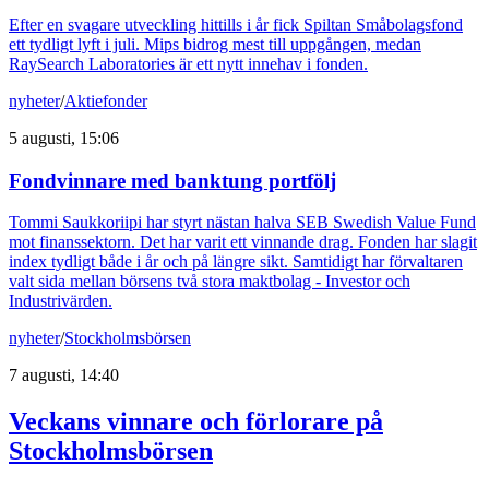
Efter en svagare utveckling hittills i år fick Spiltan Småbolagsfond
ett tydligt lyft i juli. Mips bidrog mest till uppgången, medan
RaySearch Laboratories är ett nytt innehav i fonden.
nyheter
/
Aktiefonder
5 augusti, 15:06
Fondvinnare med banktung portfölj
Tommi Saukkoriipi har styrt nästan halva SEB Swedish Value Fund
mot finanssektorn. Det har varit ett vinnande drag. Fonden har slagit
index tydligt både i år och på längre sikt. Samtidigt har förvaltaren
valt sida mellan börsens två stora maktbolag - Investor och
Industrivärden.
nyheter
/
Stockholmsbörsen
7 augusti, 14:40
Veckans vinnare och förlorare på
Stockholmsbörsen