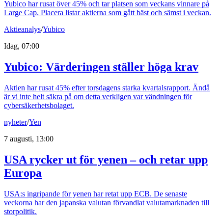
Yubico har rusat över 45% och tar platsen som veckans vinnare på
Large Cap. Placera listar aktierna som gått bäst och sämst i veckan.
Aktieanalys
/
Yubico
Idag, 07:00
Yubico: Värderingen ställer höga krav
Aktien har rusat 45% efter torsdagens starka kvartalsrapport. Ändå
är vi inte helt säkra på om detta verkligen var vändningen för
cybersäkerhetsbolaget.
nyheter
/
Yen
7 augusti, 13:00
USA rycker ut för yenen – och retar upp
Europa
USA:s ingripande för yenen har retat upp ECB. De senaste
veckorna har den japanska valutan förvandlat valutamarknaden till
storpolitik.