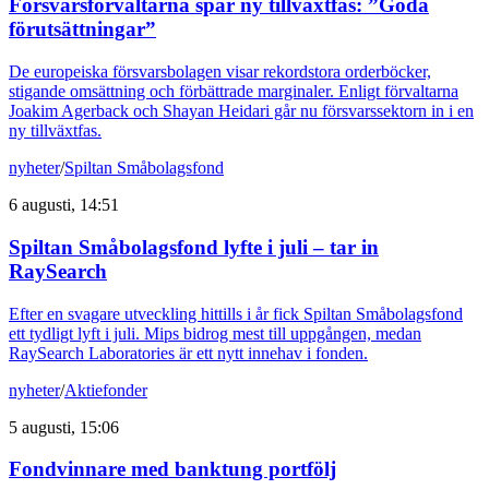
Försvarsförvaltarna spår ny tillväxtfas: ”Goda
förutsättningar”
De europeiska försvarsbolagen visar rekordstora orderböcker,
stigande omsättning och förbättrade marginaler. Enligt förvaltarna
Joakim Agerback och Shayan Heidari går nu försvarssektorn in i en
ny tillväxtfas.
nyheter
/
Spiltan Småbolagsfond
6 augusti, 14:51
Spiltan Småbolagsfond lyfte i juli – tar in
RaySearch
Efter en svagare utveckling hittills i år fick Spiltan Småbolagsfond
ett tydligt lyft i juli. Mips bidrog mest till uppgången, medan
RaySearch Laboratories är ett nytt innehav i fonden.
nyheter
/
Aktiefonder
5 augusti, 15:06
Fondvinnare med banktung portfölj