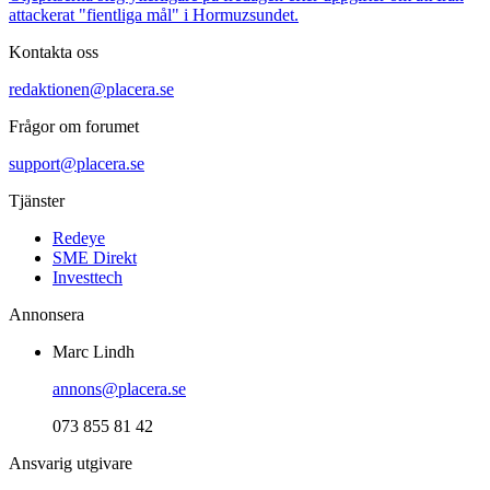
attackerat "fientliga mål" i Hormuzsundet.
Kontakta oss
redaktionen@placera.se
Frågor om forumet
support@placera.se
Tjänster
Redeye
SME Direkt
Investtech
Annonsera
Marc Lindh
annons@placera.se
073 855 81 42
Ansvarig utgivare