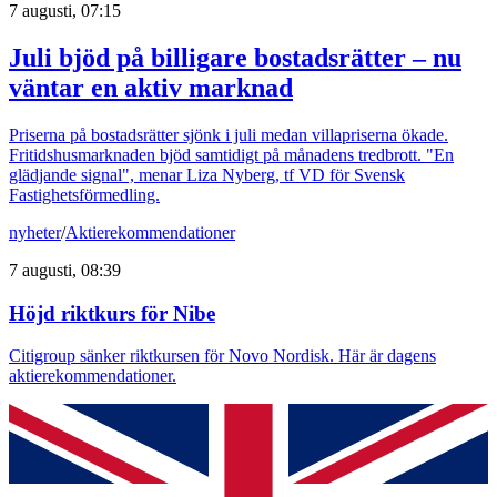
7 augusti, 07:15
Juli bjöd på billigare bostadsrätter – nu
väntar en aktiv marknad
Priserna på bostadsrätter sjönk i juli medan villapriserna ökade.
Fritidshusmarknaden bjöd samtidigt på månadens tredbrott. "En
glädjande signal", menar Liza Nyberg, tf VD för Svensk
Fastighetsförmedling.
nyheter
/
Aktierekommendationer
7 augusti, 08:39
Höjd riktkurs för Nibe
Citigroup sänker riktkursen för Novo Nordisk. Här är dagens
aktierekommendationer.