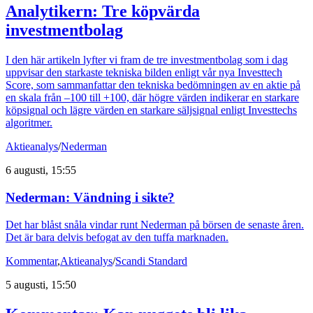
Analytikern: Tre köpvärda
investmentbolag
I den här artikeln lyfter vi fram de tre investmentbolag som i dag
uppvisar den starkaste tekniska bilden enligt vår nya Investtech
Score, som sammanfattar den tekniska bedömningen av en aktie på
en skala från –100 till +100, där högre värden indikerar en starkare
köpsignal och lägre värden en starkare säljsignal enligt Investtechs
algoritmer.
Aktieanalys
/
Nederman
6 augusti, 15:55
Nederman: Vändning i sikte?
Det har blåst snåla vindar runt Nederman på börsen de senaste åren.
Det är bara delvis befogat av den tuffa marknaden.
Kommentar
,
Aktieanalys
/
Scandi Standard
5 augusti, 15:50