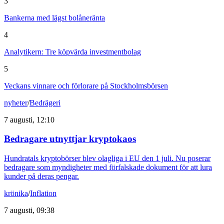
3
Bankerna med lägst bolåneränta
4
Analytikern: Tre köpvärda investmentbolag
5
Veckans vinnare och förlorare på Stockholmsbörsen
nyheter
/
Bedrägeri
7 augusti, 12:10
Bedragare utnyttjar kryptokaos
Hundratals kryptobörser blev olagliga i EU den 1 juli. Nu poserar
bedragare som myndigheter med förfalskade dokument för att lura
kunder på deras pengar.
krönika
/
Inflation
7 augusti, 09:38