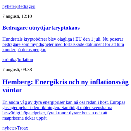
nyheter
/
Bedrägeri
7 augusti, 12:10
Bedragare utnyttjar kryptokaos
Hundratals kryptobörser blev olagliga i EU den 1 juli. Nu poserar
bedragare som myndigheter med förfalskade dokument för att lura
kunder på deras pengar.
krönika
/
Inflation
7 augusti, 09:38
Hemberg: Energikris och ny inflationsvåg
väntar
En andra våg av dyra energipriser kan nå oss redan i höst. Europas
gaslager pekar i den riktningen. Samtidigt möter svenskarna
besvärligt höga elpriser, fyra kronor dyrare bensin och att
matpriserna tickar uppåt.
nyheter
/
Troax