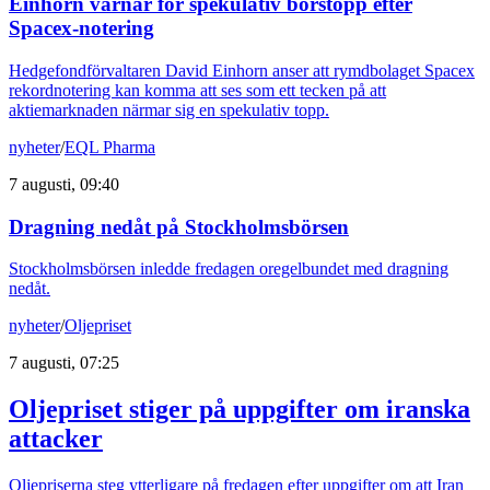
Einhorn varnar för spekulativ börstopp efter
Spacex-notering
Hedgefondförvaltaren David Einhorn anser att rymdbolaget Spacex
rekordnotering kan komma att ses som ett tecken på att
aktiemarknaden närmar sig en spekulativ topp.
nyheter
/
EQL Pharma
7 augusti, 09:40
Dragning nedåt på Stockholmsbörsen
Stockholmsbörsen inledde fredagen oregelbundet med dragning
nedåt.
nyheter
/
Oljepriset
7 augusti, 07:25
Oljepriset stiger på uppgifter om iranska
attacker
Oljepriserna steg ytterligare på fredagen efter uppgifter om att Iran