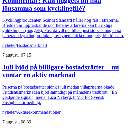
Kommentar: Kan nuggets bli lika
lönsamma som kycklingfilé?
Kycklingproducenten Scandi Standard håller hög fart i affärerna.
Bredden är uppfriskande och flera av affärerna kan bli riktiga
guldklimpar (nuggets). Fast då vill det till att just storsatsningen på
panerade kycklingprodukter, av typen chicken nuggets, blir lönsam.
nyheter
/
Bostadsmarknad
7 augusti, 07:15
Juli bjöd på billigare bostadsrätter – nu
väntar en aktiv marknad
Priserna på bostadsrätter sjönk i juli medan villapriserna ökade.
Fritidshusmarknaden bjöd samtidigt på månadens tredbrott. "En
glädjande signal", menar Liza Nyberg, tf VD för Svensk
Fastighetsförmedling.
nyheter
/
Aktierekommendationer
7 augusti, 08:39