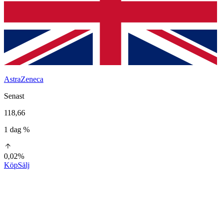
AstraZeneca
Senast
118,66
1 dag %
0,02%
Köp
Sälj