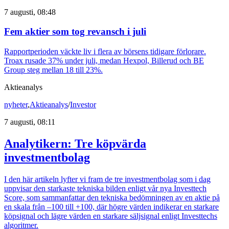
7 augusti, 08:48
Fem aktier som tog revansch i juli
Rapportperioden väckte liv i flera av börsens tidigare förlorare.
Troax rusade 37% under juli, medan Hexpol, Billerud och BE
Group steg mellan 18 till 23%.
Aktieanalys
nyheter
,
Aktieanalys
/
Investor
7 augusti, 08:11
Analytikern: Tre köpvärda
investmentbolag
I den här artikeln lyfter vi fram de tre investmentbolag som i dag
uppvisar den starkaste tekniska bilden enligt vår nya Investtech
Score, som sammanfattar den tekniska bedömningen av en aktie på
en skala från –100 till +100, där högre värden indikerar en starkare
köpsignal och lägre värden en starkare säljsignal enligt Investtechs
algoritmer.