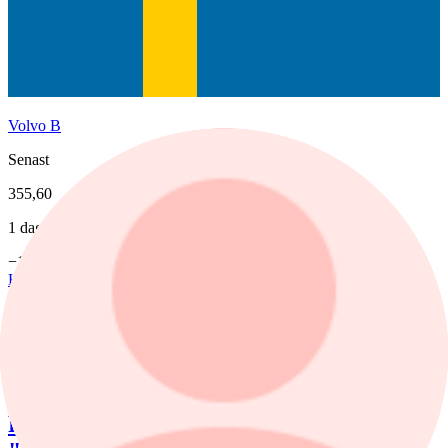
Volvo B
Senast
355,60
1 dag %
−1,77%
Köp
Sälj
Fonder
nyheter
,
fonder
/
Aktiefonder
7 augusti, 15:58
Förvaltaren efter Troax rusning: