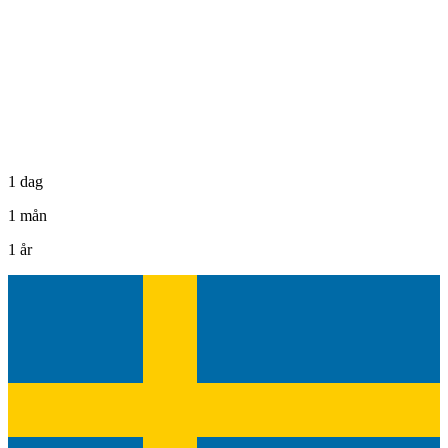
1 dag
1 mån
1 år