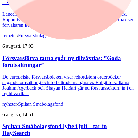
"Fortsatt stor potential"
Lancelot Sverige steg 8,6% i juli, mot 2,2% för jämförelseindex.
Rapportvinnarna Mips och Troax bidrog till uppgången. I Troax ser
förvaltaren Erik Bertilsson fortsatt stor potential.
nyheter
/
Försvarsbolag
6 augusti, 17:03
Försvarsförvaltarna spår ny tillväxtfas: ”Goda
förutsättningar”
De europeiska försvarsbolagen visar rekordstora orderböcker,
stigande omsättning och förbättrade marginaler. Enligt förvaltarna
Joakim Agerback och Shayan Heidari går nu försvarssektorn in i en
ny tillväxtfas.
nyheter
/
Spiltan Småbolagsfond
6 augusti, 14:51
Spiltan Småbolagsfond lyfte i juli – tar in
RaySearch