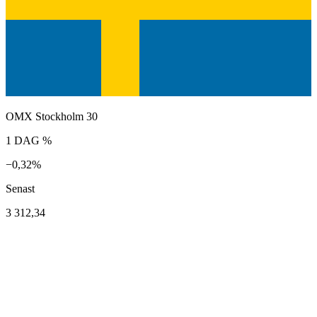
OMX Stockholm 30
1 DAG %
−0,32%
Senast
3 312,34