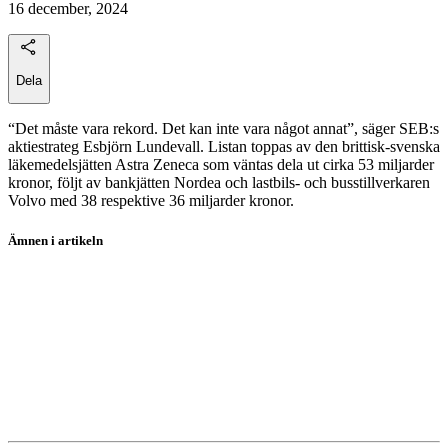
16 december, 2024
Dela
“Det måste vara rekord. Det kan inte vara något annat”, säger SEB:s
aktiestrateg Esbjörn Lundevall. Listan toppas av den brittisk-svenska
läkemedelsjätten Astra Zeneca som väntas dela ut cirka 53 miljarder
kronor, följt av bankjätten Nordea och lastbils- och busstillverkaren
Volvo med 38 respektive 36 miljarder kronor.
Ämnen i artikeln
aktieutdelning
borshandel
aktier
Astra Zeneca
Volvo