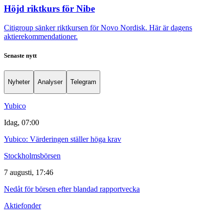
Höjd riktkurs för Nibe
Citigroup sänker riktkursen för Novo Nordisk. Här är dagens
aktierekommendationer.
Senaste nytt
Nyheter
Analyser
Telegram
Yubico
Idag, 07:00
Yubico: Värderingen ställer höga krav
Stockholmsbörsen
7 augusti, 17:46
Nedåt för börsen efter blandad rapportvecka
Aktiefonder