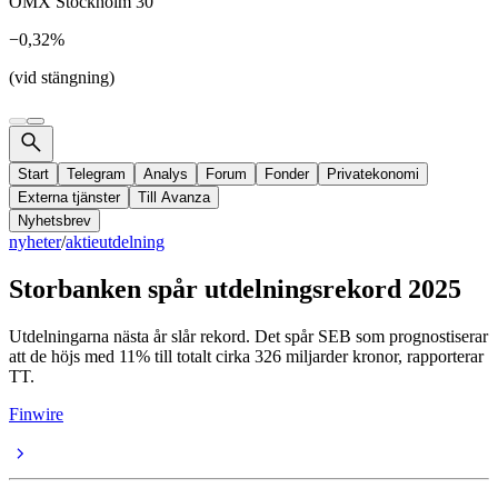
OMX Stockholm 30
−0,32%
(vid stängning)
Start
Telegram
Analys
Forum
Fonder
Privatekonomi
Externa tjänster
Till Avanza
Nyhetsbrev
nyheter
/
aktieutdelning
Storbanken spår utdelningsrekord 2025
Utdelningarna nästa år slår rekord. Det spår SEB som prognostiserar
att de höjs med 11% till totalt cirka 326 miljarder kronor, rapporterar
TT.
Finwire