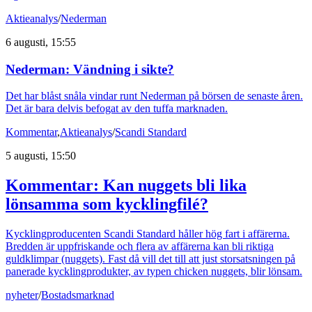
Aktieanalys
/
Nederman
6 augusti, 15:55
Nederman: Vändning i sikte?
Det har blåst snåla vindar runt Nederman på börsen de senaste åren.
Det är bara delvis befogat av den tuffa marknaden.
Kommentar
,
Aktieanalys
/
Scandi Standard
5 augusti, 15:50
Kommentar: Kan nuggets bli lika
lönsamma som kycklingfilé?
Kycklingproducenten Scandi Standard håller hög fart i affärerna.
Bredden är uppfriskande och flera av affärerna kan bli riktiga
guldklimpar (nuggets). Fast då vill det till att just storsatsningen på
panerade kycklingprodukter, av typen chicken nuggets, blir lönsam.
nyheter
/
Bostadsmarknad