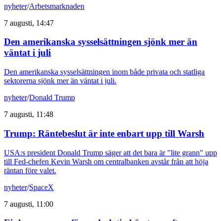
nyheter
/
Arbetsmarknaden
7 augusti, 14:47
Den amerikanska sysselsättningen sjönk mer än
väntat i juli
Den amerikanska sysselsättningen inom både privata och statliga
sektorerna sjönk mer än väntat i juli.
nyheter
/
Donald Trump
7 augusti, 11:48
Trump: Räntebeslut är inte enbart upp till Warsh
USA:s president Donald Trump säger att det bara är "lite grann" upp
till Fed-chefen Kevin Warsh om centralbanken avstår från att höja
räntan före valet.
nyheter
/
SpaceX
7 augusti, 11:00