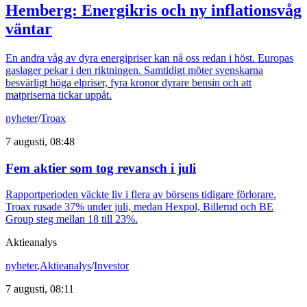
Hemberg: Energikris och ny inflationsvåg
väntar
En andra våg av dyra energipriser kan nå oss redan i höst. Europas
gaslager pekar i den riktningen. Samtidigt möter svenskarna
besvärligt höga elpriser, fyra kronor dyrare bensin och att
matpriserna tickar uppåt.
nyheter
/
Troax
7 augusti, 08:48
Fem aktier som tog revansch i juli
Rapportperioden väckte liv i flera av börsens tidigare förlorare.
Troax rusade 37% under juli, medan Hexpol, Billerud och BE
Group steg mellan 18 till 23%.
Aktieanalys
nyheter
,
Aktieanalys
/
Investor
7 augusti, 08:11