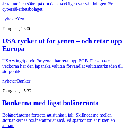
är vi inte helt säkra på om detta verkligen var vändningen för
cybersäkerhetsbolaget.
nyheter
/
Yen
7 augusti, 13:00
USA rycker ut för yenen – och retar upp
Europa
USA:s ingripande för yenen har retat upp ECB. De senaste
veckorna har den japanska valutan förvandlat valutamarknaden till
storpolitik.
nyheter
/
Banker
7 augusti, 15:32
Bankerna med lägst bolåneränta
Bolåneräntorna fortsatte att sjunka i juli. Skillnaderna mellan
storbankernas bolåneräntor är små. På sparkonton är bilden en
annan.