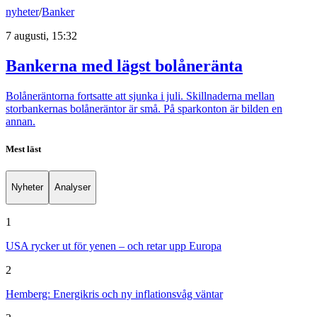
nyheter
/
Banker
7 augusti, 15:32
Bankerna med lägst bolåneränta
Bolåneräntorna fortsatte att sjunka i juli. Skillnaderna mellan
storbankernas bolåneräntor är små. På sparkonton är bilden en
annan.
Mest läst
Nyheter
Analyser
1
USA rycker ut för yenen – och retar upp Europa
2
Hemberg: Energikris och ny inflationsvåg väntar