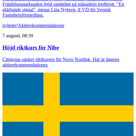
Fritidshusmarknaden bjöd samtidigt på månadens tredbrott. "En
glädjande signal", menar Liza Nyberg, tf VD för Svensk
Fastighetsförmedling.
nyheter
/
Aktierekommendationer
7 augusti, 08:39
Höjd riktkurs för Nibe
Citigroup sänker riktkursen för Novo Nordisk. Här är dagens
aktierekommendationer.