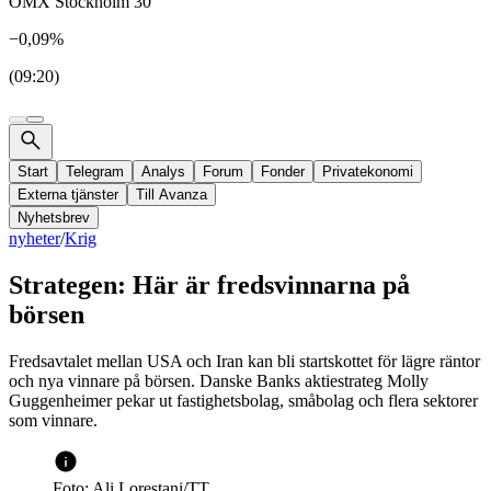
OMX Stockholm 30
−0,09%
(09:20)
Start
Telegram
Analys
Forum
Fonder
Privatekonomi
Externa tjänster
Till Avanza
Nyhetsbrev
nyheter
/
Krig
Strategen: Här är fredsvinnarna på
börsen
Fredsavtalet mellan USA och Iran kan bli startskottet för lägre räntor
och nya vinnare på börsen. Danske Banks aktiestrateg Molly
Guggenheimer pekar ut fastighetsbolag, småbolag och flera sektorer
som vinnare.
Foto: Ali Lorestani/TT