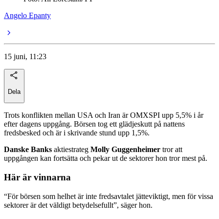
Angelo Epanty
15 juni, 11:23
Dela
Trots konflikten mellan USA och Iran är OMXSPI upp 5,5% i år
efter dagens uppgång. Börsen tog ett glädjeskutt på nattens
fredsbesked och är i skrivande stund upp 1,5%.
Danske Banks
aktiestrateg
Molly Guggenheimer
tror att
uppgången kan fortsätta och pekar ut de sektorer hon tror mest på.
Här är vinnarna
“För börsen som helhet är inte fredsavtalet jätteviktigt, men för vissa
sektorer är det väldigt betydelsefullt”, säger hon.