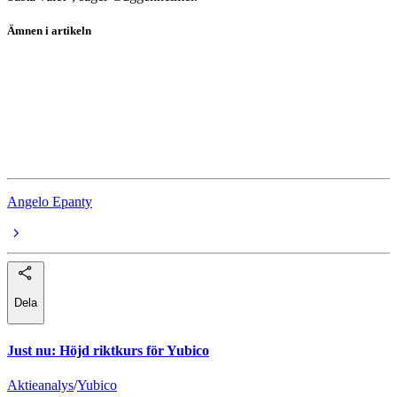
Ämnen i artikeln
Krig
Essity
AAK
Iran
Angelo Epanty
Dela
Just nu
:
Höjd riktkurs för Yubico
Aktieanalys
/
Yubico