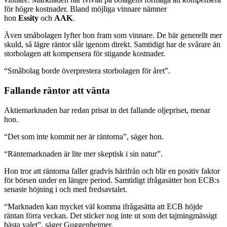
för högre kostnader. Bland möjliga vinnare nämner
hon
Essity
och
AAK
.
Även småbolagen lyfter hon fram som vinnare. De bär generellt mer
skuld, så lägre räntor slår igenom direkt. Samtidigt har de svårare än
storbolagen att kompensera för stigande kostnader.
“Småbolag borde överprestera storbolagen för året”.
Fallande räntor att vänta
Aktiemarknaden har redan prisat in det fallande oljepriset, menar
hon.
“Det som inte kommit ner är räntorna”, säger hon.
“Räntemarknaden är lite mer skeptisk i sin natur”.
Hon tror att räntorna faller gradvis härifrån och blir en positiv faktor
för börsen under en längre period. Samtidigt ifrågasätter hon ECB:s
senaste höjning i och med fredsavtalet.
“Marknaden kan mycket väl komma ifrågasätta att ECB höjde
räntan förra veckan. Det sticker nog inte ut som det tajmingmässigt
bästa valet”, säger Guggenheimer.