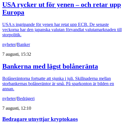
USA rycker ut för yenen – och retar upp
Europa
USA:s ingripande för yenen har retat upp ECB. De senaste
veckorna har den japanska valutan förvandlat valutamarknaden till
storpolitik.
nyheter
/
Banker
7 augusti, 15:32
Bankerna med lägst bolåneränta
Bolåneräntorna fortsatte att sjunka i juli. Skillnaderna mellan
storbankernas bolåneräntor är små. På sparkonton är bilden en
annan.
nyheter
/
Bedrägeri
7 augusti, 12:10
Bedragare utnyttjar kryptokaos