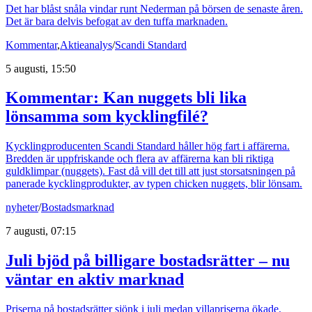
Det har blåst snåla vindar runt Nederman på börsen de senaste åren.
Det är bara delvis befogat av den tuffa marknaden.
Kommentar
,
Aktieanalys
/
Scandi Standard
5 augusti, 15:50
Kommentar: Kan nuggets bli lika
lönsamma som kycklingfilé?
Kycklingproducenten Scandi Standard håller hög fart i affärerna.
Bredden är uppfriskande och flera av affärerna kan bli riktiga
guldklimpar (nuggets). Fast då vill det till att just storsatsningen på
panerade kycklingprodukter, av typen chicken nuggets, blir lönsam.
nyheter
/
Bostadsmarknad
7 augusti, 07:15
Juli bjöd på billigare bostadsrätter – nu
väntar en aktiv marknad
Priserna på bostadsrätter sjönk i juli medan villapriserna ökade.