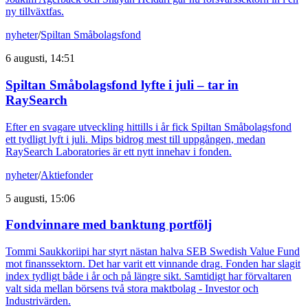
ny tillväxtfas.
nyheter
/
Spiltan Småbolagsfond
6 augusti, 14:51
Spiltan Småbolagsfond lyfte i juli – tar in
RaySearch
Efter en svagare utveckling hittills i år fick Spiltan Småbolagsfond
ett tydligt lyft i juli. Mips bidrog mest till uppgången, medan
RaySearch Laboratories är ett nytt innehav i fonden.
nyheter
/
Aktiefonder
5 augusti, 15:06
Fondvinnare med banktung portfölj
Tommi Saukkoriipi har styrt nästan halva SEB Swedish Value Fund
mot finanssektorn. Det har varit ett vinnande drag. Fonden har slagit
index tydligt både i år och på längre sikt. Samtidigt har förvaltaren
valt sida mellan börsens två stora maktbolag - Investor och
Industrivärden.