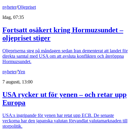
nyheter
/
Oljepriset
Idag, 07:35
Fortsatt osäkert kring Hormuzsundet –
oljepriset stiger
Oljepriserna steg på måndagen sedan Iran dementerat att landet för
direkta samtal med USA om att avsluta konflikten och återöppna
Hormuzsundet.
nyheter
/
Yen
7 augusti, 13:00
USA rycker ut för yenen – och retar upp
Europa
USA:s ingripande för yenen har retat upp ECB. De senaste
veckorna har den japanska valutan förvandlat valutamarknaden till
storpolitik.