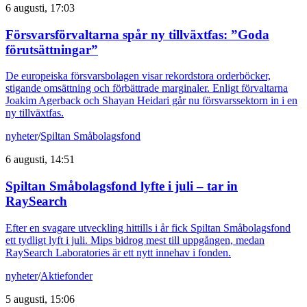
6 augusti, 17:03
Försvarsförvaltarna spår ny tillväxtfas: ”Goda
förutsättningar”
De europeiska försvarsbolagen visar rekordstora orderböcker,
stigande omsättning och förbättrade marginaler. Enligt förvaltarna
Joakim Agerback och Shayan Heidari går nu försvarssektorn in i en
ny tillväxtfas.
nyheter
/
Spiltan Småbolagsfond
6 augusti, 14:51
Spiltan Småbolagsfond lyfte i juli – tar in
RaySearch
Efter en svagare utveckling hittills i år fick Spiltan Småbolagsfond
ett tydligt lyft i juli. Mips bidrog mest till uppgången, medan
RaySearch Laboratories är ett nytt innehav i fonden.
nyheter
/
Aktiefonder
5 augusti, 15:06