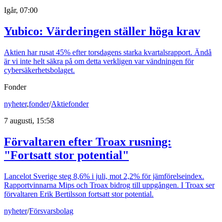
Igår, 07:00
Yubico: Värderingen ställer höga krav
Aktien har rusat 45% efter torsdagens starka kvartalsrapport. Ändå
är vi inte helt säkra på om detta verkligen var vändningen för
cybersäkerhetsbolaget.
Fonder
nyheter
,
fonder
/
Aktiefonder
7 augusti, 15:58
Förvaltaren efter Troax rusning:
"Fortsatt stor potential"
Lancelot Sverige steg 8,6% i juli, mot 2,2% för jämförelseindex.
Rapportvinnarna Mips och Troax bidrog till uppgången. I Troax ser
förvaltaren Erik Bertilsson fortsatt stor potential.
nyheter
/
Försvarsbolag