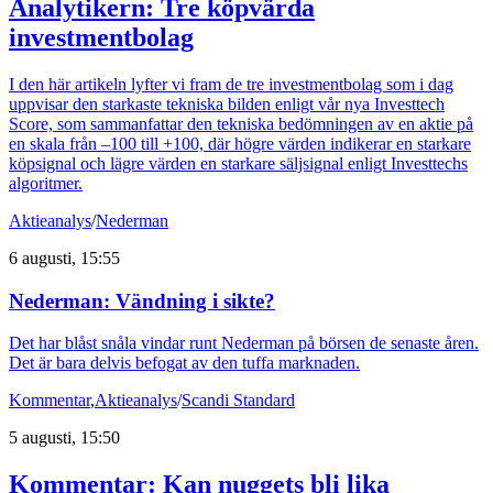
Analytikern: Tre köpvärda
investmentbolag
I den här artikeln lyfter vi fram de tre investmentbolag som i dag
uppvisar den starkaste tekniska bilden enligt vår nya Investtech
Score, som sammanfattar den tekniska bedömningen av en aktie på
en skala från –100 till +100, där högre värden indikerar en starkare
köpsignal och lägre värden en starkare säljsignal enligt Investtechs
algoritmer.
Aktieanalys
/
Nederman
6 augusti, 15:55
Nederman: Vändning i sikte?
Det har blåst snåla vindar runt Nederman på börsen de senaste åren.
Det är bara delvis befogat av den tuffa marknaden.
Kommentar
,
Aktieanalys
/
Scandi Standard
5 augusti, 15:50
Kommentar: Kan nuggets bli lika