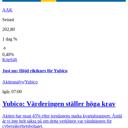
AAK
Senast
202,80
1 dag %
0,40%
Köp
Sälj
Just nu
:
Höjd riktkurs för Yubico
Aktieanalys
/
Yubico
Igår, 07:00
Yubico: Värderingen ställer höga krav
Aktien har rusat 45% efter torsdagens starka kvartalsrapport. Ändå
är vi inte helt säkra på om detta verkligen var vändningen för
cybersäkerhetsbolaget.