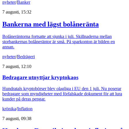
nyheter
/
Banker
7 augusti, 15:32
Bankerna med lägst bolåneränta
Bolåneräntorna fortsatte att sjunka i juli. Skillnaderna mellan
storbankernas bolåneräntor är små. På sparkonton är bilden en
annan.
nyheter
/
Bedrägeri
7 augusti, 12:10
Bedragare utnyttjar kryptokaos
Hundratals kryptobörser blev olagliga i EU den 1 juli. Nu poserar
bedragare som myndigheter med förfalskade dokument för att lura
kunder på deras pengar.
krönika
/
Inflation
7 augusti, 09:38