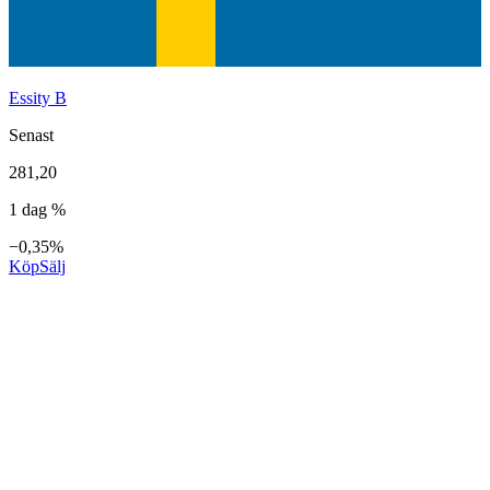
Essity B
Senast
281,20
1 dag %
−0,35%
Köp
Sälj