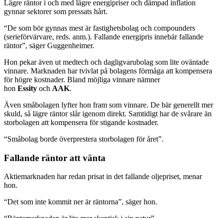
Lägre räntor i och med lägre energipriser och dämpad inflation
gynnar sektorer som pressats hårt.
“De som bör gynnas mest är fastighetsbolag och compounders
(serieförvärvare, reds. anm.). Fallande energipris innebär fallande
räntor”, säger Guggenheimer.
Hon pekar även ut medtech och dagligvarubolag som lite oväntade
vinnare. Marknaden har tvivlat på bolagens förmåga att kompensera
för högre kostnader. Bland möjliga vinnare nämner
hon
Essity
och
AAK
.
Även småbolagen lyfter hon fram som vinnare. De bär generellt mer
skuld, så lägre räntor slår igenom direkt. Samtidigt har de svårare än
storbolagen att kompensera för stigande kostnader.
“Småbolag borde överprestera storbolagen för året”.
Fallande räntor att vänta
Aktiemarknaden har redan prisat in det fallande oljepriset, menar
hon.
“Det som inte kommit ner är räntorna”, säger hon.