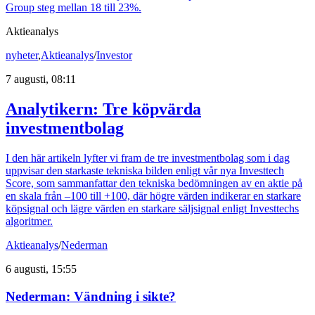
Group steg mellan 18 till 23%.
Aktieanalys
nyheter
,
Aktieanalys
/
Investor
7 augusti, 08:11
Analytikern: Tre köpvärda
investmentbolag
I den här artikeln lyfter vi fram de tre investmentbolag som i dag
uppvisar den starkaste tekniska bilden enligt vår nya Investtech
Score, som sammanfattar den tekniska bedömningen av en aktie på
en skala från –100 till +100, där högre värden indikerar en starkare
köpsignal och lägre värden en starkare säljsignal enligt Investtechs
algoritmer.
Aktieanalys
/
Nederman
6 augusti, 15:55
Nederman: Vändning i sikte?