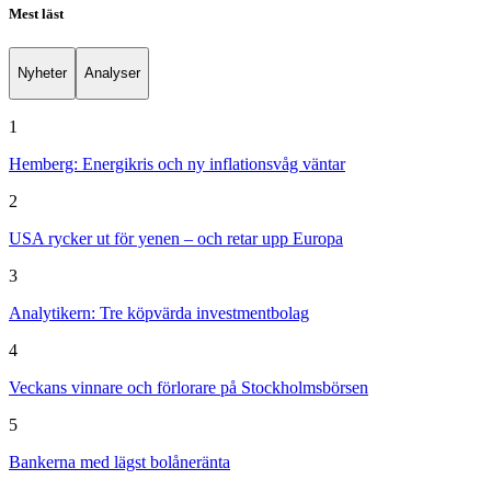
Mest läst
Nyheter
Analyser
1
Hemberg: Energikris och ny inflationsvåg väntar
2
USA rycker ut för yenen – och retar upp Europa
3
Analytikern: Tre köpvärda investmentbolag
4
Veckans vinnare och förlorare på Stockholmsbörsen
5
Bankerna med lägst bolåneränta