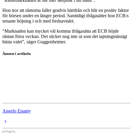
“Räntemarknaden är lite mer skeptisk i sin natur”.
Hon tror att räntorna faller gradvis härifrån och blir en positiv faktor
för börsen under en längre period. Samtidigt ifrågasätter hon ECB:s
senaste höjning i och med fredsavtalet.
“Marknaden kan mycket väl komma ifrågasätta att ECB höjde
räntan förra veckan. Det sticker nog inte ut som det tajmingmässigt
bästa valet”, säger Guggenheimer.
Ämnen i artikeln
Krig
Essity
AAK
Iran
Angelo Epanty