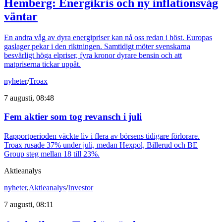
Hemberg: Energikris och ny inflationsvåg
väntar
En andra våg av dyra energipriser kan nå oss redan i höst. Europas
gaslager pekar i den riktningen. Samtidigt möter svenskarna
besvärligt höga elpriser, fyra kronor dyrare bensin och att
matpriserna tickar uppåt.
nyheter
/
Troax
7 augusti, 08:48
Fem aktier som tog revansch i juli
Rapportperioden väckte liv i flera av börsens tidigare förlorare.
Troax rusade 37% under juli, medan Hexpol, Billerud och BE
Group steg mellan 18 till 23%.
Aktieanalys
nyheter
,
Aktieanalys
/
Investor
7 augusti, 08:11