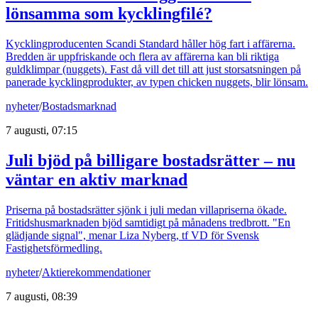
lönsamma som kycklingfilé?
Kycklingproducenten Scandi Standard håller hög fart i affärerna.
Bredden är uppfriskande och flera av affärerna kan bli riktiga
guldklimpar (nuggets). Fast då vill det till att just storsatsningen på
panerade kycklingprodukter, av typen chicken nuggets, blir lönsam.
nyheter
/
Bostadsmarknad
7 augusti, 07:15
Juli bjöd på billigare bostadsrätter – nu
väntar en aktiv marknad
Priserna på bostadsrätter sjönk i juli medan villapriserna ökade.
Fritidshusmarknaden bjöd samtidigt på månadens tredbrott. "En
glädjande signal", menar Liza Nyberg, tf VD för Svensk
Fastighetsförmedling.
nyheter
/
Aktierekommendationer
7 augusti, 08:39