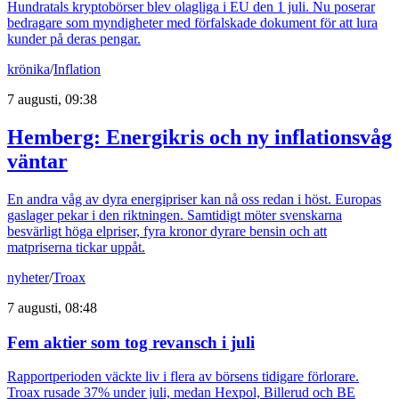
Hundratals kryptobörser blev olagliga i EU den 1 juli. Nu poserar
bedragare som myndigheter med förfalskade dokument för att lura
kunder på deras pengar.
krönika
/
Inflation
7 augusti, 09:38
Hemberg: Energikris och ny inflationsvåg
väntar
En andra våg av dyra energipriser kan nå oss redan i höst. Europas
gaslager pekar i den riktningen. Samtidigt möter svenskarna
besvärligt höga elpriser, fyra kronor dyrare bensin och att
matpriserna tickar uppåt.
nyheter
/
Troax
7 augusti, 08:48
Fem aktier som tog revansch i juli
Rapportperioden väckte liv i flera av börsens tidigare förlorare.
Troax rusade 37% under juli, medan Hexpol, Billerud och BE