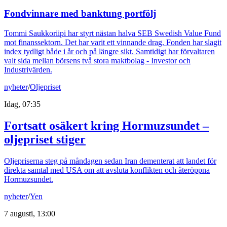
Fondvinnare med banktung portfölj
Tommi Saukkoriipi har styrt nästan halva SEB Swedish Value Fund
mot finanssektorn. Det har varit ett vinnande drag. Fonden har slagit
index tydligt både i år och på längre sikt. Samtidigt har förvaltaren
valt sida mellan börsens två stora maktbolag - Investor och
Industrivärden.
nyheter
/
Oljepriset
Idag, 07:35
Fortsatt osäkert kring Hormuzsundet –
oljepriset stiger
Oljepriserna steg på måndagen sedan Iran dementerat att landet för
direkta samtal med USA om att avsluta konflikten och återöppna
Hormuzsundet.
nyheter
/
Yen
7 augusti, 13:00