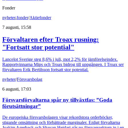
Fonder
nyheter
,
fonder
/
Aktiefonder
7 augusti, 15:58
Förvaltaren efter Troax rusning:
"Fortsatt stor potential"
Lancelot Sverige steg 8,6% i juli, mot 2,2% för jämförelseindex.
Rapportvinnarna Mips och Troax bidrog till uppgången. I Troax ser
förvaltaren Erik Bertilsson fortsatt stor potential.
nyheter
/
Försvarsbolag
6 augusti, 17:03
Försvarsförvaltarna spår ny tillväxtfas: ”Goda
förutsättningar”
De europeiska försvarsbolagen visar rekordstora orderböcker,
stigande omsättning och förbättrade marginaler. Enligt förvaltarna
Joakim Agerback och Shayan Heidari går nu försvarssektorn in i en