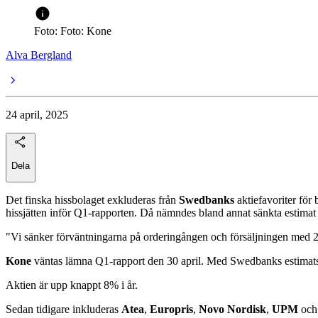
Foto: Foto: Kone
Alva Bergland
24 april, 2025
Dela
Det finska hissbolaget exkluderas från
Swedbanks
aktiefavoriter för
hissjätten inför Q1-rapporten. Då nämndes bland annat sänkta estimat t
"Vi sänker förväntningarna på orderingången och försäljningen med 2,
Kone
väntas lämna Q1-rapport den 30 april. Med Swedbanks estimatsä
Aktien är upp knappt 8% i år.
Sedan tidigare inkluderas
Atea
,
Europris
,
Novo Nordisk
,
UPM
oc