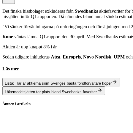
Det finska hissbolaget exkluderas från
Swedbanks
aktiefavoriter för
hissjätten inför Q1-rapporten. Då nämndes bland annat sänkta estimat t
"Vi sänker förväntningarna på orderingången och försäljningen med 2,
Kone
väntas lämna Q1-rapport den 30 april. Med Swedbanks estimatsä
Aktien är upp knappt 8% i år.
Sedan tidigare inkluderas
Atea
,
Europris
,
Novo Nordisk
,
UPM
oc
Läs mer
Lista: Här är aktierna som Sveriges bästa fondförvaltare köper
Läkemedelsjätten tar plats bland Swedbanks favoriter
Ämnen i artikeln
KONE
Atea
Europris