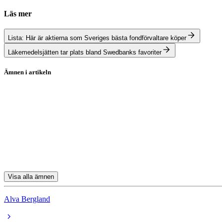
Läs mer
Lista: Här är aktierna som Sveriges bästa fondförvaltare köper
Läkemedelsjätten tar plats bland Swedbanks favoriter
Ämnen i artikeln
KONE
Atea
Europris
Novo Nordisk
UPM-Kymmene
Visa alla ämnen
Alva Bergland