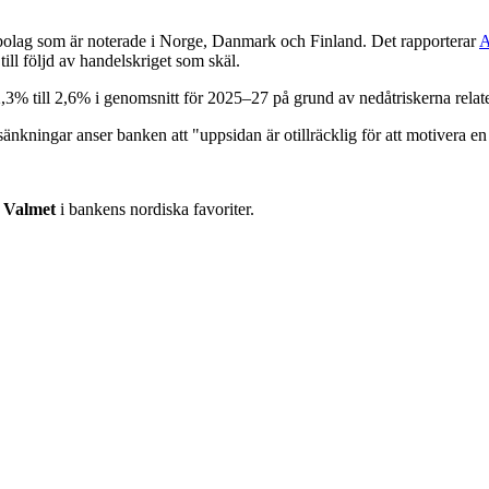
 bolag som är noterade i Norge, Danmark och Finland. Det rapporterar
A
ill följd av handelskriget som skäl.
3% till 2,6% i genomsnitt för 2025–27 på grund av nedåtriskerna relate
nkningar anser banken att "uppsidan är otillräcklig för att motivera 
h
Valmet
i bankens nordiska favoriter.