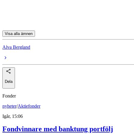
Novo Nordisk
UPM-Kymmene
Visa alla ämnen
Alva Bergland
Dela
Fonder
nyheter
/
Aktiefonder
Igår, 15:06
Fondvinnare med banktung portfölj