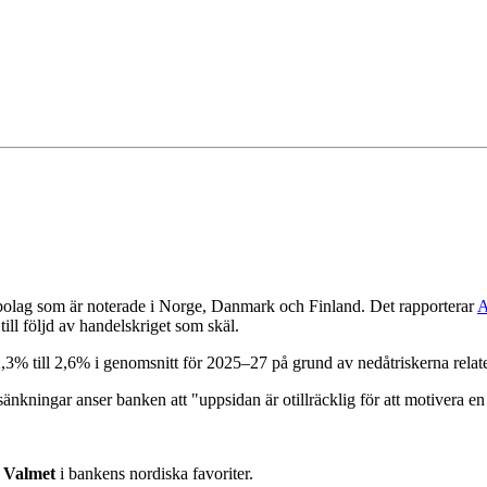
 bolag som är noterade i Norge, Danmark och Finland. Det rapporterar
A
ill följd av handelskriget som skäl.
3% till 2,6% i genomsnitt för 2025–27 på grund av nedåtriskerna relate
nkningar anser banken att "uppsidan är otillräcklig för att motivera 
h
Valmet
i bankens nordiska favoriter.