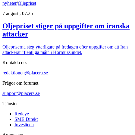
nyheter
/
Oljepriset
7 augusti, 07:25
Oljepriset stiger på uppgifter om iranska
attacker
Oljepriserna steg ytterligare på fredagen efter uppgifter om att Iran
attackerat "fientliga mål" i Hormuzsundet.
Kontakta oss
redaktionen@placera.se
Frågor om forumet
support@placera.se
Tjänster
Redeye
SME Direkt
Investtech
Annonsera