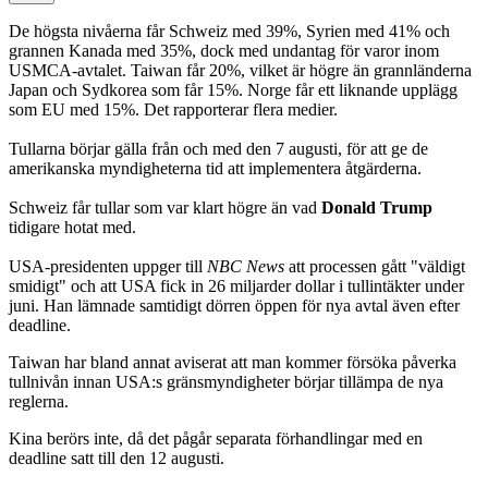
De högsta nivåerna får Schweiz med 39%, Syrien med 41% och
grannen Kanada med 35%, dock med undantag för varor inom
USMCA-avtalet. Taiwan får 20%, vilket är högre än grannländerna
Japan och Sydkorea som får 15%. Norge får ett liknande upplägg
som EU med 15%. Det rapporterar flera medier.
Tullarna börjar gälla från och med den 7 augusti, för att ge de
amerikanska myndigheterna tid att implementera åtgärderna.
Schweiz får tullar som var klart högre än vad
Donald Trump
tidigare hotat med.
USA-presidenten uppger till
NBC News
att processen gått "väldigt
smidigt" och att USA fick in 26 miljarder dollar i tullintäkter under
juni. Han lämnade samtidigt dörren öppen för nya avtal även efter
deadline.
Taiwan har bland annat aviserat att man kommer försöka påverka
tullnivån innan USA:s gränsmyndigheter börjar tillämpa de nya
reglerna.
Kina berörs inte, då det pågår separata förhandlingar med en
deadline satt till den 12 augusti.