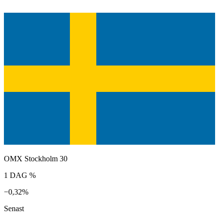
OMX Stockholm 30
1 DAG %
−0,32%
Senast