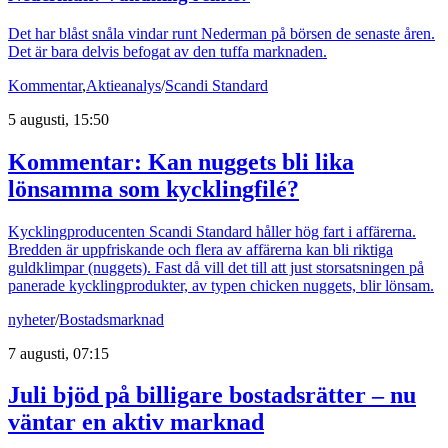
Det har blåst snåla vindar runt Nederman på börsen de senaste åren.
Det är bara delvis befogat av den tuffa marknaden.
Kommentar
,
Aktieanalys
/
Scandi Standard
5 augusti, 15:50
Kommentar: Kan nuggets bli lika
lönsamma som kycklingfilé?
Kycklingproducenten Scandi Standard håller hög fart i affärerna.
Bredden är uppfriskande och flera av affärerna kan bli riktiga
guldklimpar (nuggets). Fast då vill det till att just storsatsningen på
panerade kycklingprodukter, av typen chicken nuggets, blir lönsam.
nyheter
/
Bostadsmarknad
7 augusti, 07:15
Juli bjöd på billigare bostadsrätter – nu
väntar en aktiv marknad