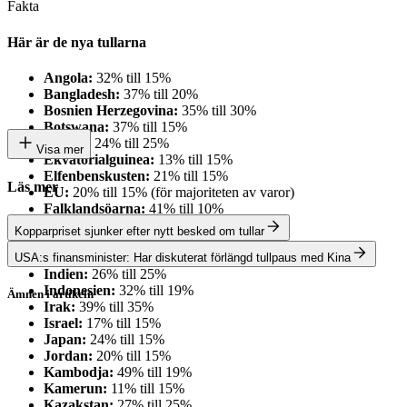
Fakta
Här är de nya tullarna
Angola:
32% till 15%
Bangladesh:
37% till 20%
Bosnien Herzegovina:
35% till 30%
Botswana:
37% till 15%
Brunei:
24% till 25%
Visa mer
Ekvatorialguinea:
13% till 15%
Elfenbenskusten:
21% till 15%
Läs mer
EU:
20% till 15% (för majoriteten av varor)
Falklandsöarna:
41% till 10%
Fiji:
32% till 15%
Kopparpriset sjunker efter nytt besked om tullar
Filippinerna:
17% till 19%
Guyana:
38% till 15%
USA:s finansminister: Har diskuterat förlängd tullpaus med Kina
Indien:
26% till 25%
Indonesien:
32% till 19%
Ämnen i artikeln
Irak:
39% till 35%
Handelskrig
Israel:
17% till 15%
Japan:
24% till 15%
Donald Trump
Jordan:
20% till 15%
Kambodja:
49% till 19%
Kanada
Kamerun:
11% till 15%
Kazakstan:
27% till 25%