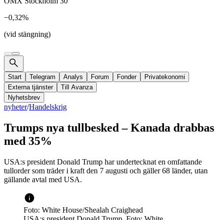
OMX Stockholm 30
−0,32%
(vid stängning)
Start
Telegram
Analys
Forum
Fonder
Privatekonomi
Externa tjänster
Till Avanza
Nyhetsbrev
nyheter
/
Handelskrig
Trumps nya tullbesked – Kanada drabbas
med 35%
USA:s president Donald Trump har undertecknat en omfattande
tullorder som träder i kraft den 7 augusti och gäller 68 länder, utan
gällande avtal med USA.
Foto: White House/Shealah Craighead
USA:s president Donald Trump. Foto: White