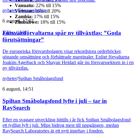
Vanuatu:
22% till 15%
nyheter
/
Försvarsbolag
Vietnam:
46% till 20%
Zambia:
17% till 15%
6 augusti, 17:03
Zimbabwe:
18% till 15%
Försvarsförvaltarna spår ny tillväxtfas: ”Goda
Källa: CNN
förutsättningar”
De europeiska försvarsbolagen visar rekordstora orderböcker,
stigande omsättning och förbättrade marginaler. Enligt förvaltarna
Joakim Agerback och Shayan Heidari går nu försvarssektorn in i en
ny tillväxtfas.
nyheter
/
Spiltan Småbolagsfond
6 augusti, 14:51
Spiltan Småbolagsfond lyfte i juli – tar in
RaySearch
Efter en svagare utveckling hittills i år fick Spiltan Småbolagsfond
ett tydligt lyft i juli. Mips bidrog mest till uppgången, medan
RaySearch Laboratories är ett nytt innehav i fonden.