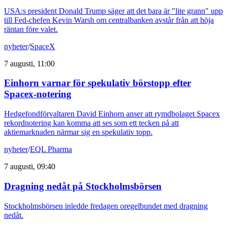
USA:s president Donald Trump säger att det bara är "lite grann" upp
till Fed-chefen Kevin Warsh om centralbanken avstår från att höja
räntan före valet.
nyheter
/
SpaceX
7 augusti, 11:00
Einhorn varnar för spekulativ börstopp efter
Spacex-notering
Hedgefondförvaltaren David Einhorn anser att rymdbolaget Spacex
rekordnotering kan komma att ses som ett tecken på att
aktiemarknaden närmar sig en spekulativ topp.
nyheter
/
EQL Pharma
7 augusti, 09:40
Dragning nedåt på Stockholmsbörsen
Stockholmsbörsen inledde fredagen oregelbundet med dragning
nedåt.