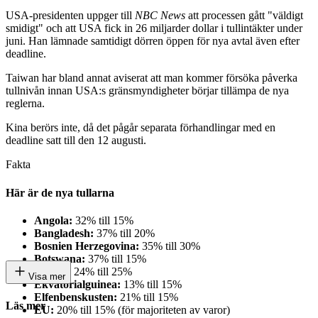
USA-presidenten uppger till
NBC News
att processen gått "väldigt
smidigt" och att USA fick in 26 miljarder dollar i tullintäkter under
juni. Han lämnade samtidigt dörren öppen för nya avtal även efter
deadline.
Taiwan har bland annat aviserat att man kommer försöka påverka
tullnivån innan USA:s gränsmyndigheter börjar tillämpa de nya
reglerna.
Kina berörs inte, då det pågår separata förhandlingar med en
deadline satt till den 12 augusti.
Fakta
Här är de nya tullarna
Angola:
32% till 15%
Bangladesh:
37% till 20%
Bosnien Herzegovina:
35% till 30%
Botswana:
37% till 15%
Brunei:
24% till 25%
Visa mer
Ekvatorialguinea:
13% till 15%
Elfenbenskusten:
21% till 15%
Läs mer
EU:
20% till 15% (för majoriteten av varor)