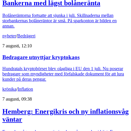
Bankerna med lägst bolåneränta
Bolåneräntorna fortsatte att sjunka i juli. Skillnaderna mellan
storbankernas bolåneräntor är små. På sparkonton är bilden en
annan.
nyheter
/
Bedrägeri
7 augusti, 12:10
Bedragare utnyttjar kryptokaos
Hundratals kryptobörser blev olagliga i EU den 1 juli. Nu poserar
bedragare som myndigheter med förfalskade dokument för att lura
kunder på deras pengar.
krönika
/
Inflation
7 augusti, 09:38
Hemberg: Energikris och ny inflationsvåg
väntar