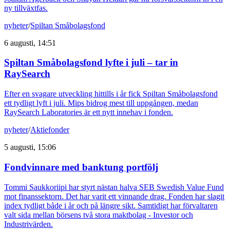
ny tillväxtfas.
nyheter
/
Spiltan Småbolagsfond
6 augusti, 14:51
Spiltan Småbolagsfond lyfte i juli – tar in
RaySearch
Efter en svagare utveckling hittills i år fick Spiltan Småbolagsfond
ett tydligt lyft i juli. Mips bidrog mest till uppgången, medan
RaySearch Laboratories är ett nytt innehav i fonden.
nyheter
/
Aktiefonder
5 augusti, 15:06
Fondvinnare med banktung portfölj
Tommi Saukkoriipi har styrt nästan halva SEB Swedish Value Fund
mot finanssektorn. Det har varit ett vinnande drag. Fonden har slagit
index tydligt både i år och på längre sikt. Samtidigt har förvaltaren
valt sida mellan börsens två stora maktbolag - Investor och
Industrivärden.