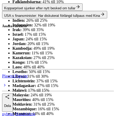
Falklandsöarna:
41% till 10%
Fiji:
32% till 15%
Kopparpriset sjunker efter nytt besked om tullar
Filippinerna:
17% till 19%
Guyana:
38% till 15%
USA:s finansminister: Har diskuterat förlängd tullpaus med Kina
Indien:
26% till 25%
Indonesien:
32% till 19%
Ämnen i artikeln
Irak:
39% till 35%
Handelskrig
Israel:
17% till 15%
Japan:
24% till 15%
Donald Trump
Jordan:
20% till 15%
Kambodja:
49% till 19%
Kanada
Kamerun:
11% till 15%
Kazakstan:
27% till 25%
USA
Kongo:
11% till 15%
Laos:
48% till 40%
Lesotho:
50% till 15%
Placera/Finwire
Libyen:
31% till 30%
Lichtenstein:
37% till 15%
Madagaskar:
47% till 15%
Malawi:
17% till 15%
Malaysia:
24% till 19%
Mauritius:
40% till 15%
Moldavien:
31% till 25%
Dela
Mozambique:
16% till 15%
Myanmar:
44% till 40%
nyheter
/
Handelskrig