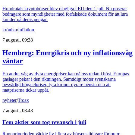
Hundratals kryptobörser blev olagliga i EU den 1 juli. Nu poserar
bedragare som myndigheter med förfalskade dokument för att lura
kunder på deras pengar.
krönika
/
Inflation
7 augusti, 09:38
Hemberg: Energikris och ny inflationsvåg
väntar
En andra våg av dyra energipriser kan nå oss redan i höst. Europas
gaslager pekar i den riktningen. Samtidigt möter svenskarna
besvärligt höga elpriser, fyra kronor dyrare bensin och att
matpriserna tickar uppåt.
nyheter
/
Troax
7 augusti, 08:48
Fem aktier som tog revansch i juli
Rapportperioden väckte liv i flera av börsens tidigare förlorare.