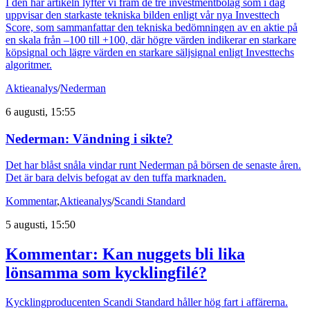
I den här artikeln lyfter vi fram de tre investmentbolag som i dag
uppvisar den starkaste tekniska bilden enligt vår nya Investtech
Score, som sammanfattar den tekniska bedömningen av en aktie på
en skala från –100 till +100, där högre värden indikerar en starkare
köpsignal och lägre värden en starkare säljsignal enligt Investtechs
algoritmer.
Aktieanalys
/
Nederman
6 augusti, 15:55
Nederman: Vändning i sikte?
Det har blåst snåla vindar runt Nederman på börsen de senaste åren.
Det är bara delvis befogat av den tuffa marknaden.
Kommentar
,
Aktieanalys
/
Scandi Standard
5 augusti, 15:50
Kommentar: Kan nuggets bli lika
lönsamma som kycklingfilé?
Kycklingproducenten Scandi Standard håller hög fart i affärerna.