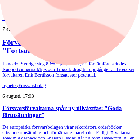
Fonder
nyheter
,
fonder
/
Aktiefonder
7 augusti, 15:58
Förvaltaren efter Troax rusning:
"Fortsatt stor potential"
Lancelot Sverige steg 8,6% i juli, mot 2,2% för jämförelseindex.
Rapportvinnarna Mips och Troax bidrog till uppgången. I Troax ser
förvaltaren Erik Bertilsson fortsatt stor potential.
nyheter
/
Försvarsbolag
6 augusti, 17:03
Försvarsförvaltarna spår ny tillväxtfas: ”Goda
förutsättningar”
De europeiska försvarsbolagen visar rekordstora orderböcker,
stigande omsättning och förbättrade marginaler. Enligt förvaltarna
Joakim Agerback och Shayan Heidari går nu försvarssektorn in i en