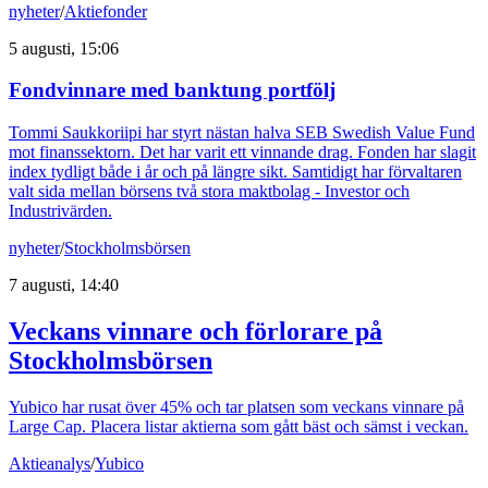
nyheter
/
Aktiefonder
5 augusti, 15:06
Fondvinnare med banktung portfölj
Tommi Saukkoriipi har styrt nästan halva SEB Swedish Value Fund
mot finanssektorn. Det har varit ett vinnande drag. Fonden har slagit
index tydligt både i år och på längre sikt. Samtidigt har förvaltaren
valt sida mellan börsens två stora maktbolag - Investor och
Industrivärden.
nyheter
/
Stockholmsbörsen
7 augusti, 14:40
Veckans vinnare och förlorare på
Stockholmsbörsen
Yubico har rusat över 45% och tar platsen som veckans vinnare på
Large Cap. Placera listar aktierna som gått bäst och sämst i veckan.
Aktieanalys
/
Yubico