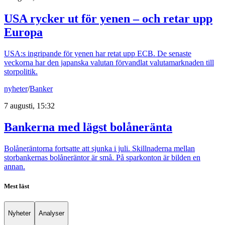
USA rycker ut för yenen – och retar upp
Europa
USA:s ingripande för yenen har retat upp ECB. De senaste
veckorna har den japanska valutan förvandlat valutamarknaden till
storpolitik.
nyheter
/
Banker
7 augusti, 15:32
Bankerna med lägst bolåneränta
Bolåneräntorna fortsatte att sjunka i juli. Skillnaderna mellan
storbankernas bolåneräntor är små. På sparkonton är bilden en
annan.
Mest läst
Nyheter
Analyser