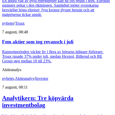
En andra våg av dyra energipriser kan nå oss redan i höst. Europas
gaslager pekar i den riktningen. Samtidigt möter svenskarna
besvärligt höga elpriser, fyra kronor dyrare bensin och att
matpriserna tickar uppåt.
nyheter
/
Troax
7 augusti, 08:48
Fem aktier som tog revansch i juli
Rapportperioden väckte liv i flera av börsens tidigare förlorare.
Troax rusade 37% under juli, medan Hexpol, Billerud och BE
Group steg mellan 18 till 23%.
Aktieanalys
nyheter
,
Aktieanalys
/
Investor
7 augusti, 08:11
Analytikern: Tre köpvärda
investmentbolag