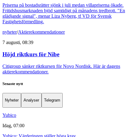
Priserna på bostadsrätter sjönk i juli medan villapriserna ökade.
Fritidshusmarknaden bjöd samtidigt på månadens tredbrott. "En
glädjande signal", menar Liza Nyberg, tf VD för Svensk
Fastighetsförmedling.
nyheter
/
Aktierekommendationer
7 augusti, 08:39
Höjd riktkurs för Nibe
Citigroup sänker riktkursen för Novo Nordisk. Här är dagens
aktierekommendationer.
Senaste nytt
Nyheter
Analyser
Telegram
Yubico
Idag, 07:00
Yubico: Värderingen ställer höga krav