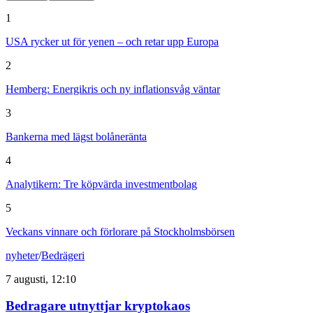
1
USA rycker ut för yenen – och retar upp Europa
2
Hemberg: Energikris och ny inflationsvåg väntar
3
Bankerna med lägst bolåneränta
4
Analytikern: Tre köpvärda investmentbolag
5
Veckans vinnare och förlorare på Stockholmsbörsen
nyheter
/
Bedrägeri
7 augusti, 12:10
Bedragare utnyttjar kryptokaos