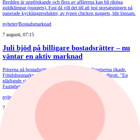
Bredden är uppfriskande och flera av affärerna kan bli riktiga
guldklimpar (nuggets). Fast då vill det till att just storsatsningen på
panerade kycklingprodukter, av typen chicken nuggets, blir lönsam.
nyheter
/
Bostadsmarknad
7 augusti, 07:15
Juli bjöd på billigare bostadsrätter – nu
väntar en aktiv marknad
Priserna på bostadsrätter sjönk i juli medan villapriserna ökade.
Fritidshusmarknaden bjöd samtidigt på månadens tredbrott. "En
glädjande signal", menar Liza Nyberg, tf VD för Svensk
Fastighetsförmedling.
nyheter
/
Aktierekommendationer
7 augusti, 08:39
Höjd riktkurs för Nibe
Citigroup sänker riktkursen för Novo Nordisk. Här är dagens
aktierekommendationer.