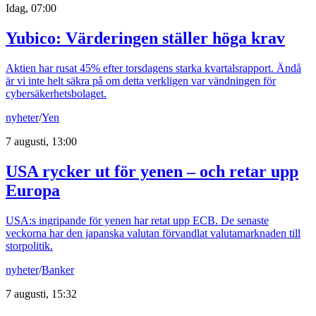
Idag, 07:00
Yubico: Värderingen ställer höga krav
Aktien har rusat 45% efter torsdagens starka kvartalsrapport. Ändå
är vi inte helt säkra på om detta verkligen var vändningen för
cybersäkerhetsbolaget.
nyheter
/
Yen
7 augusti, 13:00
USA rycker ut för yenen – och retar upp
Europa
USA:s ingripande för yenen har retat upp ECB. De senaste
veckorna har den japanska valutan förvandlat valutamarknaden till
storpolitik.
nyheter
/
Banker
7 augusti, 15:32