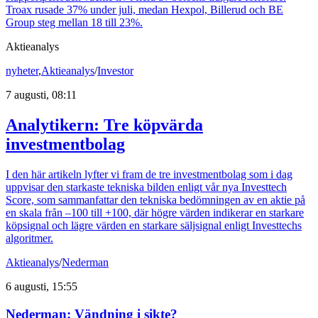
Troax rusade 37% under juli, medan Hexpol, Billerud och BE
Group steg mellan 18 till 23%.
Aktieanalys
nyheter
,
Aktieanalys
/
Investor
7 augusti, 08:11
Analytikern: Tre köpvärda
investmentbolag
I den här artikeln lyfter vi fram de tre investmentbolag som i dag
uppvisar den starkaste tekniska bilden enligt vår nya Investtech
Score, som sammanfattar den tekniska bedömningen av en aktie på
en skala från –100 till +100, där högre värden indikerar en starkare
köpsignal och lägre värden en starkare säljsignal enligt Investtechs
algoritmer.
Aktieanalys
/
Nederman
6 augusti, 15:55
Nederman: Vändning i sikte?