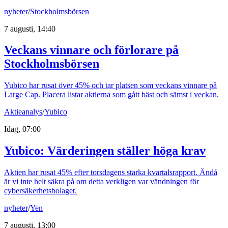
nyheter
/
Stockholmsbörsen
7 augusti, 14:40
Veckans vinnare och förlorare på
Stockholmsbörsen
Yubico har rusat över 45% och tar platsen som veckans vinnare på
Large Cap. Placera listar aktierna som gått bäst och sämst i veckan.
Aktieanalys
/
Yubico
Idag, 07:00
Yubico: Värderingen ställer höga krav
Aktien har rusat 45% efter torsdagens starka kvartalsrapport. Ändå
är vi inte helt säkra på om detta verkligen var vändningen för
cybersäkerhetsbolaget.
nyheter
/
Yen
7 augusti, 13:00