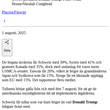
House/Shealah Craighead
Placera/Finwire
1 augusti, 2025
Dela
De högsta nivåerna får Schweiz med 39%, Syrien med 41% och
grannen Kanada med 35%, dock med undantag för varor inom
USMCA-avtalet. Taiwan får 20%, vilket är högre än grannländerna
Japan och Sydkorea som får 15%. Norge får ett liknande upplägg
som EU med 15%. Det rapporterar flera medier.
Tullarna börjar gälla från och med den 7 augusti, för att ge de
amerikanska myndigheterna tid att implementera åtgärderna.
Schweiz får tullar som var klart högre än vad
Donald Trump
tidigare hotat med.