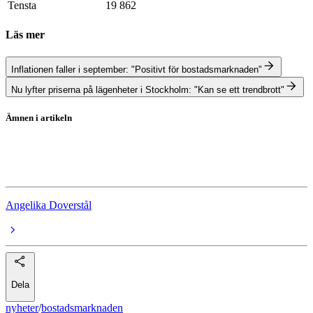
Tensta
19 862
Läs mer
Inflationen faller i september: "Positivt för bostadsmarknaden"
Nu lyfter priserna på lägenheter i Stockholm: "Kan se ett trendbrott"
Ämnen i artikeln
bostadsmarknaden
Bopriser
Angelika Doverstål
Dela
nyheter
/
bostadsmarknaden