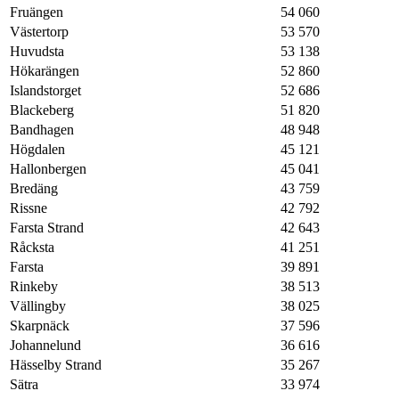
Fruängen
54 060
Västertorp
53 570
Huvudsta
53 138
Hökarängen
52 860
Islandstorget
52 686
Blackeberg
51 820
Bandhagen
48 948
Högdalen
45 121
Hallonbergen
45 041
Bredäng
43 759
Rissne
42 792
Farsta Strand
42 643
Råcksta
41 251
Farsta
39 891
Rinkeby
38 513
Vällingby
38 025
Skarpnäck
37 596
Johannelund
36 616
Hässelby Strand
35 267
Sätra
33 974