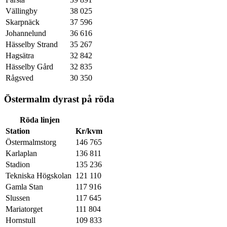
Vällingby
38 025
Skarpnäck
37 596
Johannelund
36 616
Hässelby Strand
35 267
Hagsätra
32 842
Hässelby Gård
32 835
Rågsved
30 350
Östermalm dyrast på röda
Röda linjen
Station
Kr/kvm
Östermalmstorg
146 765
Karlaplan
136 811
Stadion
135 236
Tekniska Högskolan
121 110
Gamla Stan
117 916
Slussen
117 645
Mariatorget
111 804
Hornstull
109 833