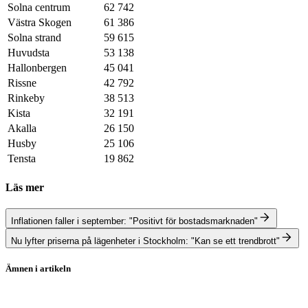
Solna centrum
62 742
Västra Skogen
61 386
Solna strand
59 615
Huvudsta
53 138
Hallonbergen
45 041
Rissne
42 792
Rinkeby
38 513
Kista
32 191
Akalla
26 150
Husby
25 106
Tensta
19 862
Läs mer
Inflationen faller i september: "Positivt för bostadsmarknaden"
Nu lyfter priserna på lägenheter i Stockholm: "Kan se ett trendbrott"
Ämnen i artikeln
bostadsmarknaden