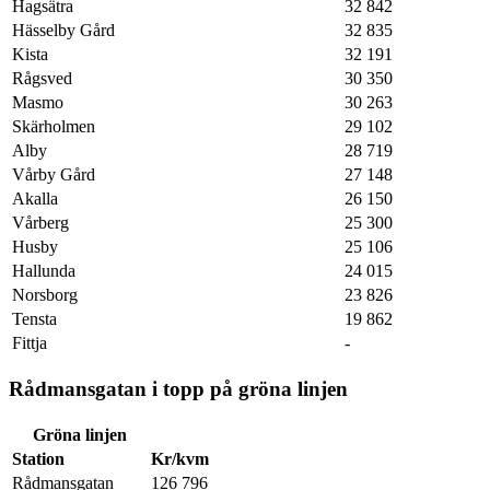
Hagsätra
32 842
Hässelby Gård
32 835
Kista
32 191
Rågsved
30 350
Masmo
30 263
Skärholmen
29 102
Alby
28 719
Vårby Gård
27 148
Akalla
26 150
Vårberg
25 300
Husby
25 106
Hallunda
24 015
Norsborg
23 826
Tensta
19 862
Fittja
-
Rådmansgatan i topp på gröna linjen
Gröna linjen
Station
Kr/kvm
Rådmansgatan
126 796