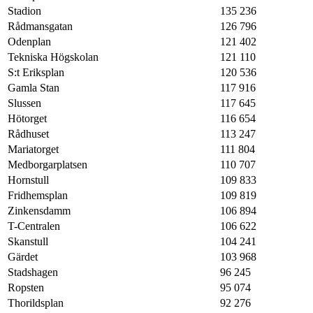
Stadion
135 236
Rådmansgatan
126 796
Odenplan
121 402
Tekniska Högskolan
121 110
S:t Eriksplan
120 536
Gamla Stan
117 916
Slussen
117 645
Hötorget
116 654
Rådhuset
113 247
Mariatorget
111 804
Medborgarplatsen
110 707
Hornstull
109 833
Fridhemsplan
109 819
Zinkensdamm
106 894
T-Centralen
106 622
Skanstull
104 241
Gärdet
103 968
Stadshagen
96 245
Ropsten
95 074
Thorildsplan
92 276