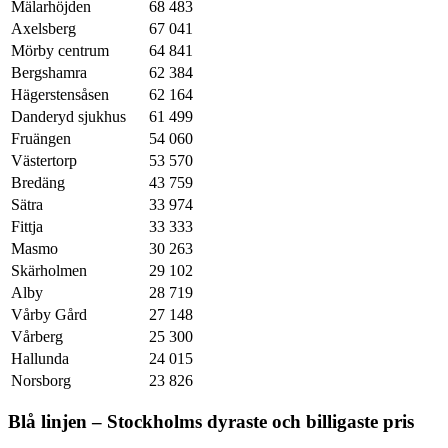
Mälarhöjden
68 483
Axelsberg
67 041
Mörby centrum
64 841
Bergshamra
62 384
Hägerstensåsen
62 164
Danderyd sjukhus
61 499
Fruängen
54 060
Västertorp
53 570
Bredäng
43 759
Sätra
33 974
Fittja
33 333
Masmo
30 263
Skärholmen
29 102
Alby
28 719
Vårby Gård
27 148
Vårberg
25 300
Hallunda
24 015
Norsborg
23 826
Blå linjen – Stockholms dyraste och billigaste pris