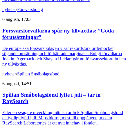
nyheter
/
Försvarsbolag
6 augusti, 17:03
Försvarsförvaltarna spår ny tillväxtfas: ”Goda
förutsättningar”
De europeiska försvarsbolagen visar rekordstora orderböcker,
stigande omsättning och förbättrade marginaler. Enligt förvaltarna
Joakim Agerback och Shayan Heidari går nu försvarssektorn in i en
ny tillväxtfas.
nyheter
/
Spiltan Småbolagsfond
6 augusti, 14:51
Spiltan Småbolagsfond lyfte i juli – tar in
RaySearch
Efter en svagare utveckling hittills i år fick Spiltan Småbolagsfond
ett tydligt lyft i juli. Mips bidrog mest till uppgången, medan
RaySearch Laboratories är ett nytt innehav i fonden.