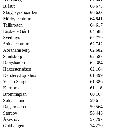
Blåsut
66 678
Skogskyrkogården
66 623
Mörby centrum
64 841
Tallkrogen
64 617
Enskede Gård
64 588
Svedmyra
62 779
Solna centrum
62 742
Abrahamsberg
62 682
Sandsborg
62 587
Bergshamra
62 384
Hägerstensåsen
62 164
Danderyd sjukhus
61 499
Västra Skogen
61 386
Kärrtorp
61 118
Brommaplan
60 164
Solna strand
59 615
Bagarmossen
59 564
Stureby
58 443
Åkeshov
57 797
Gubbängen
54 270