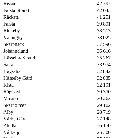
Rissne
42 792
Farsta Strand
42 643
Råcksta
41 251
Farsta
39 891
Rinkeby
38 513
Vällingby
38 025
Skarpnäck
37 596
Johannelund
36 616
Hässelby Strand
35 267
Sätra
33 974
Hagsätra
32 842
Hässelby Gård
32 835
Kista
32 191
Rågsved
30 350
Masmo
30 263
Skärholmen
29 102
Alby
28 719
Vårby Gård
27 148
Akalla
26 150
Vårberg
25 300