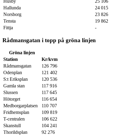
Husby
25 106
Hallunda
24 015
Norsborg
23 826
Tensta
19 862
Fittja
-
Rådmansgatan i topp på gröna linjen
Gröna linjen
Station
Kr/kvm
Rådmansgatan
126 796
Odenplan
121 402
S:t Eriksplan
120 536
Gamla stan
117 916
Slussen
117 645
Hötorget
116 654
Medborgarplatsen
110 707
Fridhemsplan
109 819
T-centralen
106 622
Skanstull
104 241
Thorildsplan
92 276