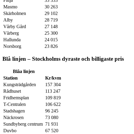
Fittja
33 333
Masmo
30 263
Skärholmen
29 102
Alby
28 719
Vårby Gård
27 148
Vårberg
25 300
Hallunda
24 015
Norsborg
23 826
Blå linjen – Stockholms dyraste och billigaste pris
Blåa linjen
Station
Kr/kvm
Kungsträdgården
157 304
Rådhuset
113 247
Fridhemsplan
109 819
T-Centralen
106 622
Stadshagen
96 245
Näckrosen
73 080
Sundbyberg centrum
71 931
Duvbo
67 520