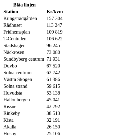
Blåa linjen
Station
Kr/kvm
Kungsträdgården
157 304
Rådhuset
113 247
Fridhemsplan
109 819
T-Centralen
106 622
Stadshagen
96 245
Näckrosen
73 080
Sundbyberg centrum
71 931
Duvbo
67 520
Solna centrum
62 742
Västra Skogen
61 386
Solna strand
59 615
Huvudsta
53 138
Hallonbergen
45 041
Rissne
42 792
Rinkeby
38 513
Kista
32 191
Akalla
26 150
Husby
25 106