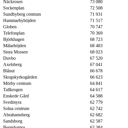
Näckrosen
73 080
Sockenplan
72 508
Sundbyberg centrum
71 931
Hammarbyhöjden
71 517
Globen
70 747
Telefonplan
70 369
Björkhagen
68 723
Mälarhöjden
68 483
Stora Mossen
68 023
Duvbo
67 520
Axelsberg
67 041
Blåsut
66 678
Skogskyrkogården
66 623
Mörby centrum
64 841
Tallkrogen
64 617
Enskede Gård
64 588
Svedmyra
62 779
Solna centrum
62 742
Abrahamsberg
62 682
Sandsborg
62 587
Bergshamra
62 384