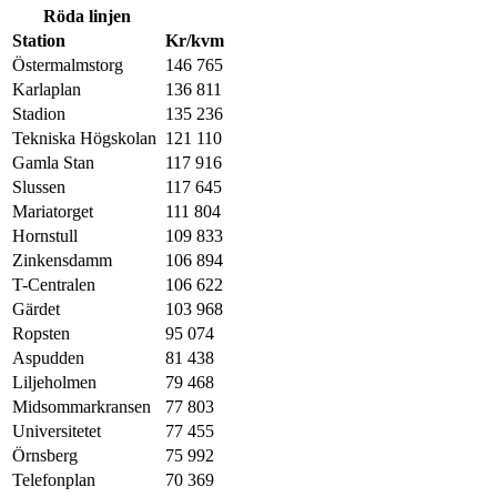
Röda linjen
Station
Kr/kvm
Östermalmstorg
146 765
Karlaplan
136 811
Stadion
135 236
Tekniska Högskolan
121 110
Gamla Stan
117 916
Slussen
117 645
Mariatorget
111 804
Hornstull
109 833
Zinkensdamm
106 894
T-Centralen
106 622
Gärdet
103 968
Ropsten
95 074
Aspudden
81 438
Liljeholmen
79 468
Midsommarkransen
77 803
Universitetet
77 455
Örnsberg
75 992
Telefonplan
70 369