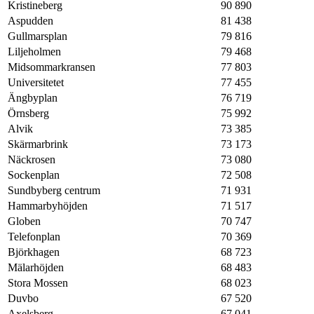
Kristineberg
90 890
Aspudden
81 438
Gullmarsplan
79 816
Liljeholmen
79 468
Midsommarkransen
77 803
Universitetet
77 455
Ängbyplan
76 719
Örnsberg
75 992
Alvik
73 385
Skärmarbrink
73 173
Näckrosen
73 080
Sockenplan
72 508
Sundbyberg centrum
71 931
Hammarbyhöjden
71 517
Globen
70 747
Telefonplan
70 369
Björkhagen
68 723
Mälarhöjden
68 483
Stora Mossen
68 023
Duvbo
67 520
Axelsberg
67 041