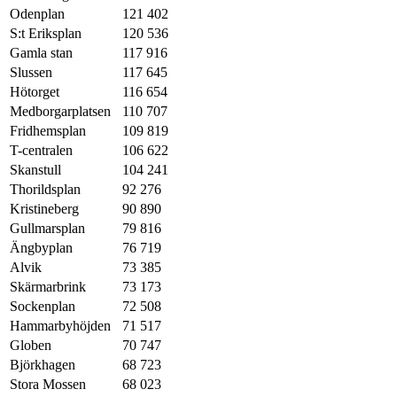
Odenplan
121 402
S:t Eriksplan
120 536
Gamla stan
117 916
Slussen
117 645
Hötorget
116 654
Medborgarplatsen
110 707
Fridhemsplan
109 819
T-centralen
106 622
Skanstull
104 241
Thorildsplan
92 276
Kristineberg
90 890
Gullmarsplan
79 816
Ängbyplan
76 719
Alvik
73 385
Skärmarbrink
73 173
Sockenplan
72 508
Hammarbyhöjden
71 517
Globen
70 747
Björkhagen
68 723
Stora Mossen
68 023