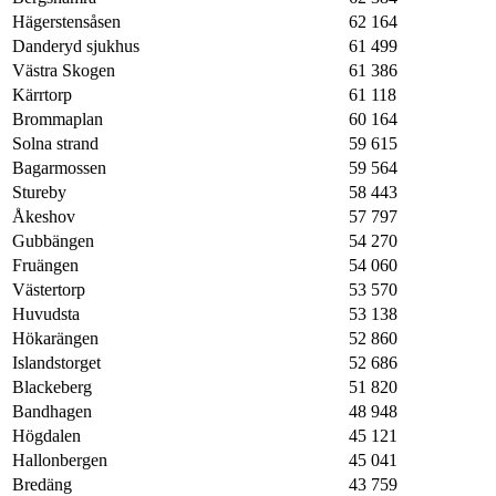
Hägerstensåsen
62 164
Danderyd sjukhus
61 499
Västra Skogen
61 386
Kärrtorp
61 118
Brommaplan
60 164
Solna strand
59 615
Bagarmossen
59 564
Stureby
58 443
Åkeshov
57 797
Gubbängen
54 270
Fruängen
54 060
Västertorp
53 570
Huvudsta
53 138
Hökarängen
52 860
Islandstorget
52 686
Blackeberg
51 820
Bandhagen
48 948
Högdalen
45 121
Hallonbergen
45 041
Bredäng
43 759