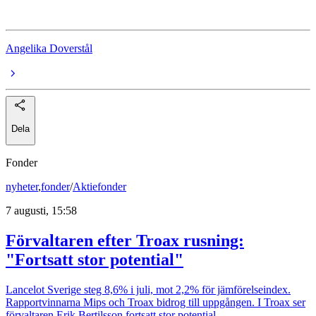
Bopriser
Angelika Doverstål
Dela
Fonder
nyheter
,
fonder
/
Aktiefonder
7 augusti, 15:58
Förvaltaren efter Troax rusning:
"Fortsatt stor potential"
Lancelot Sverige steg 8,6% i juli, mot 2,2% för jämförelseindex.
Rapportvinnarna Mips och Troax bidrog till uppgången. I Troax ser
förvaltaren Erik Bertilsson fortsatt stor potential.