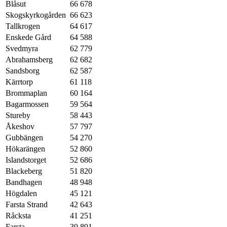
Blåsut
66 678
Skogskyrkogården
66 623
Tallkrogen
64 617
Enskede Gård
64 588
Svedmyra
62 779
Abrahamsberg
62 682
Sandsborg
62 587
Kärrtorp
61 118
Brommaplan
60 164
Bagarmossen
59 564
Stureby
58 443
Åkeshov
57 797
Gubbängen
54 270
Hökarängen
52 860
Islandstorget
52 686
Blackeberg
51 820
Bandhagen
48 948
Högdalen
45 121
Farsta Strand
42 643
Råcksta
41 251
Farsta
39 891