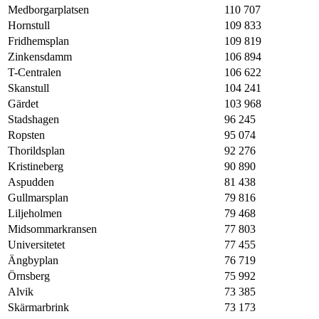
Medborgarplatsen
110 707
Hornstull
109 833
Fridhemsplan
109 819
Zinkensdamm
106 894
T-Centralen
106 622
Skanstull
104 241
Gärdet
103 968
Stadshagen
96 245
Ropsten
95 074
Thorildsplan
92 276
Kristineberg
90 890
Aspudden
81 438
Gullmarsplan
79 816
Liljeholmen
79 468
Midsommarkransen
77 803
Universitetet
77 455
Ängbyplan
76 719
Örnsberg
75 992
Alvik
73 385
Skärmarbrink
73 173