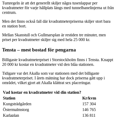
Tumregeln är att det generellt skiljer några tusenlappar per
kvadratmeter för varje hållplats längs med tunnelbanelinjerna ut från
centrum.
Men det finns också fall där kvadratmeterpriserna skiljer stort bara
en station bort.
Mellan Skanstull och Gullmarsplan är restiden tre minuter, men
priset per kvadratmeter skiljer sig med hela 25 000 kr.
Tensta – mest bostad för pengarna
Billigaste kvadratmeterpriset i Storstockholm finns i Tensta. Knappt
20 000 kr kostar en kvadratmeter vid den blåa stationen.
Tidigare var det Akalla som var stationen med det billigaste
kvadratmeterpriset. I årets mätning har dock priserna gått upp i
området, vilket gjort att Akalla klättrat sex placeringar.
Vad kostar en kvadratmeter vid din station?
Station
Kr/kvm
Kungsträdgården
157 304
Östermalmstorg
146 765
Karlaplan
136 811