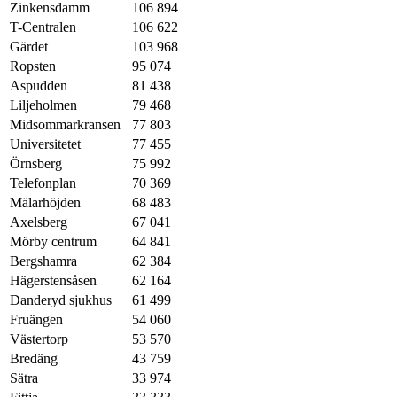
Zinkensdamm
106 894
T-Centralen
106 622
Gärdet
103 968
Ropsten
95 074
Aspudden
81 438
Liljeholmen
79 468
Midsommarkransen
77 803
Universitetet
77 455
Örnsberg
75 992
Telefonplan
70 369
Mälarhöjden
68 483
Axelsberg
67 041
Mörby centrum
64 841
Bergshamra
62 384
Hägerstensåsen
62 164
Danderyd sjukhus
61 499
Fruängen
54 060
Västertorp
53 570
Bredäng
43 759
Sätra
33 974