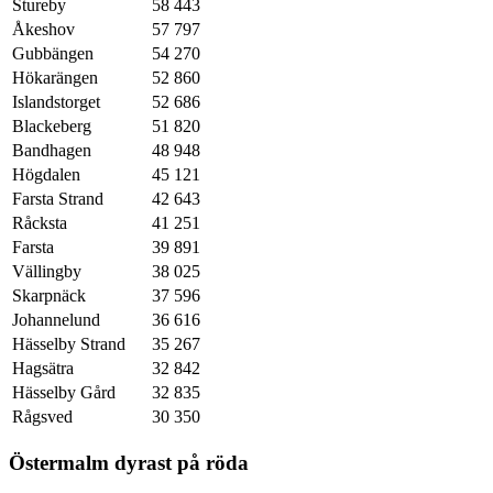
Stureby
58 443
Åkeshov
57 797
Gubbängen
54 270
Hökarängen
52 860
Islandstorget
52 686
Blackeberg
51 820
Bandhagen
48 948
Högdalen
45 121
Farsta Strand
42 643
Råcksta
41 251
Farsta
39 891
Vällingby
38 025
Skarpnäck
37 596
Johannelund
36 616
Hässelby Strand
35 267
Hagsätra
32 842
Hässelby Gård
32 835
Rågsved
30 350
Östermalm dyrast på röda