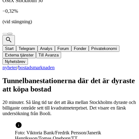
OMX Stockholm 30
−0,32%
(vid stängning)
Start
Telegram
Analys
Forum
Fonder
Privatekonomi
Externa tjänster
Till Avanza
Nyhetsbrev
nyheter
/
bostadsmarknaden
Tunnelbanestationerna där det är dyraste
att köpa bostad
20 minuter. Så lång tid tar det att åka mellan Stockholms dyraste och
billigaste område sett till kvadratmeterpriset. Det visare en färsk
undersökning från Booli.
Foto: Viktoria Bank/Fredrik Persson/Janerik
Henriksson/Tomas Oneborg/TT