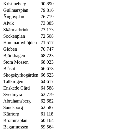
Kristineberg
90 890
Gullmarsplan
79 816
Ängbyplan
76 719
Alvik
73 385
Skärmarbrink
73 173
Sockenplan
72 508
Hammarbyhöjden
71 517
Globen
70 747
Björkhagen
68 723
Stora Mossen
68 023
Blåsut
66 678
Skogskyrkogården
66 623
Tallkrogen
64 617
Enskede Gård
64 588
Svedmyra
62 779
Abrahamsberg
62 682
Sandsborg
62 587
Kärrtorp
61 118
Brommaplan
60 164
Bagarmossen
59 564