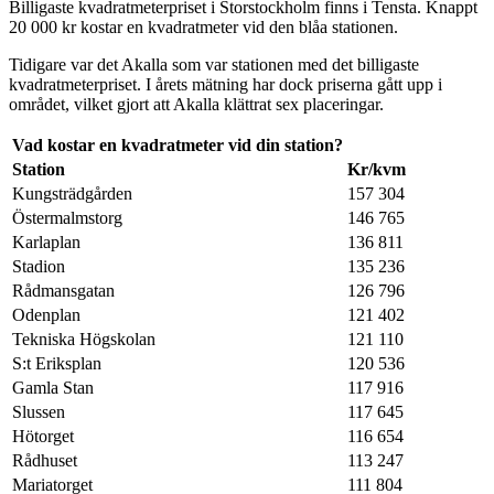
Billigaste kvadratmeterpriset i Storstockholm finns i Tensta. Knappt
20 000 kr kostar en kvadratmeter vid den blåa stationen.
Tidigare var det Akalla som var stationen med det billigaste
kvadratmeterpriset. I årets mätning har dock priserna gått upp i
området, vilket gjort att Akalla klättrat sex placeringar.
Vad kostar en kvadratmeter vid din station?
Station
Kr/kvm
Kungsträdgården
157 304
Östermalmstorg
146 765
Karlaplan
136 811
Stadion
135 236
Rådmansgatan
126 796
Odenplan
121 402
Tekniska Högskolan
121 110
S:t Eriksplan
120 536
Gamla Stan
117 916
Slussen
117 645
Hötorget
116 654
Rådhuset
113 247
Mariatorget
111 804