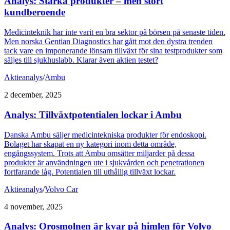
Analys: Starka produkter – men stort
kundberoende
Medicinteknik har inte varit en bra sektor på börsen på senaste tiden.
Men norska Gentian Diagnostics har gått mot den dystra trenden
tack vare en imponerande lönsam tillväxt för sina testprodukter som
säljes till sjukhuslabb. Klarar även aktien testet?
Aktieanalys
/
Ambu
2 december, 2025
Analys: Tillväxtpotentialen lockar i Ambu
Danska Ambu säljer medicintekniska produkter för endoskopi.
Bolaget har skapat en ny kategori inom detta område,
engångssystem. Trots att Ambu omsätter miljarder på dessa
produkter är användningen ute i sjukvården och penetrationen
fortfarande låg. Potentialen till uthållig tillväxt lockar.
Aktieanalys
/
Volvo Car
4 november, 2025
Analys: Orosmolnen är kvar på himlen för Volvo