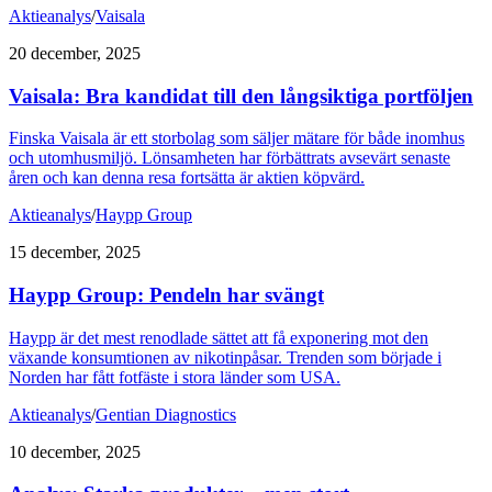
Aktieanalys
/
Vaisala
20 december, 2025
Vaisala: Bra kandidat till den långsiktiga portföljen
Finska Vaisala är ett storbolag som säljer mätare för både inomhus
och utomhusmiljö. Lönsamheten har förbättrats avsevärt senaste
åren och kan denna resa fortsätta är aktien köpvärd.
Aktieanalys
/
Haypp Group
15 december, 2025
Haypp Group: Pendeln har svängt
Haypp är det mest renodlade sättet att få exponering mot den
växande konsumtionen av nikotinpåsar. Trenden som började i
Norden har fått fotfäste i stora länder som USA.
Aktieanalys
/
Gentian Diagnostics
10 december, 2025