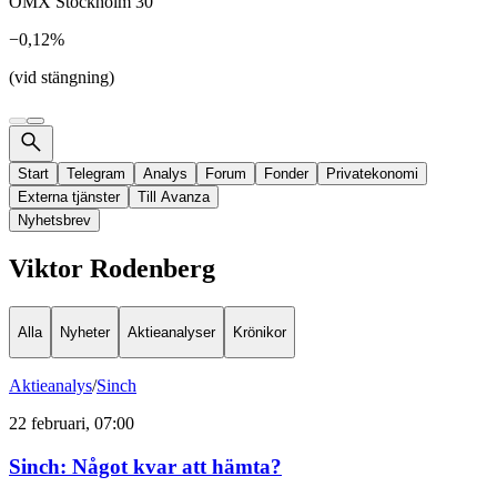
OMX Stockholm 30
−0,12%
(vid stängning)
Start
Telegram
Analys
Forum
Fonder
Privatekonomi
Externa tjänster
Till Avanza
Nyhetsbrev
Viktor Rodenberg
Alla
Nyheter
Aktieanalyser
Krönikor
Aktieanalys
/
Sinch
22 februari, 07:00
Sinch: Något kvar att hämta?