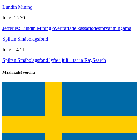
Lundin Mining
Idag, 15:36
Jefferies: Lundin Mining överträffade kassaflödesförväntningarna
Spiltan Småbolagsfond
Idag, 14:51
Spiltan Småbolagsfond lyfte i juli – tar in RaySearch
Marknadsöversikt