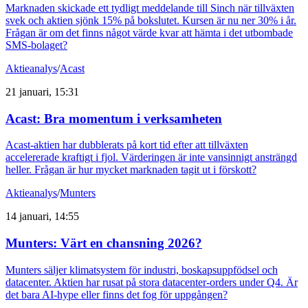
Marknaden skickade ett tydligt meddelande till Sinch när tillväxten
svek och aktien sjönk 15% på bokslutet. Kursen är nu ner 30% i år.
Frågan är om det finns något värde kvar att hämta i det utbombade
SMS-bolaget?
Aktieanalys
/
Acast
21 januari, 15:31
Acast: Bra momentum i verksamheten
Acast-aktien har dubblerats på kort tid efter att tillväxten
accelererade kraftigt i fjol. Värderingen är inte vansinnigt ansträngd
heller. Frågan är hur mycket marknaden tagit ut i förskott?
Aktieanalys
/
Munters
14 januari, 14:55
Munters: Värt en chansning 2026?
Munters säljer klimatsystem för industri, boskapsuppfödsel och
datacenter. Aktien har rusat på stora datacenter-orders under Q4. Är
det bara AI-hype eller finns det fog för uppgången?