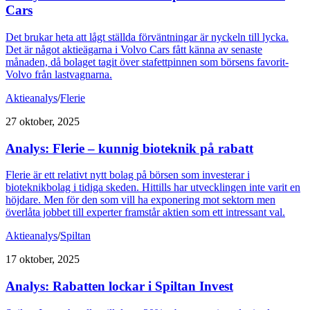
Cars
Det brukar heta att lågt ställda förväntningar är nyckeln till lycka.
Det är något aktieägarna i Volvo Cars fått känna av senaste
månaden, då bolaget tagit över stafettpinnen som börsens favorit-
Volvo från lastvagnarna.
Aktieanalys
/
Flerie
27 oktober, 2025
Analys: Flerie – kunnig bioteknik på rabatt
Flerie är ett relativt nytt bolag på börsen som investerar i
bioteknikbolag i tidiga skeden. Hittills har utvecklingen inte varit en
höjdare. Men för den som vill ha exponering mot sektorn men
överlåta jobbet till experter framstår aktien som ett intressant val.
Aktieanalys
/
Spiltan
17 oktober, 2025
Analys: Rabatten lockar i Spiltan Invest