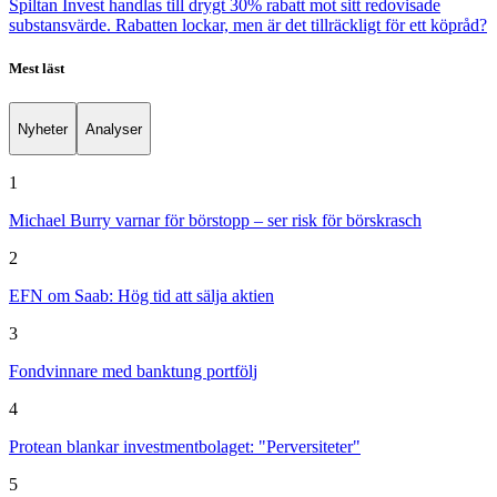
Spiltan Invest handlas till drygt 30% rabatt mot sitt redovisade
substansvärde. Rabatten lockar, men är det tillräckligt för ett köpråd?
Mest läst
Nyheter
Analyser
1
Michael Burry varnar för börstopp – ser risk för börskrasch
2
EFN om Saab: Hög tid att sälja aktien
3
Fondvinnare med banktung portfölj
4
Protean blankar investmentbolaget: "Perversiteter"
5