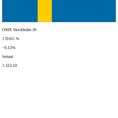
OMX Stockholm 30
1 DAG %
−0,12%
Senast
3 323,10