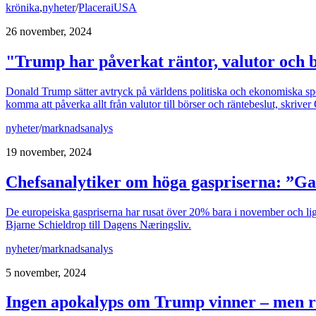
krönika
,
nyheter
/
PlaceraiUSA
26 november, 2024
"Trump har påverkat räntor, valutor och b
Donald Trump sätter avtryck på världens politiska och ekonomiska spe
komma att påverka allt från valutor till börser och räntebeslut, skrive
nyheter
/
marknadsanalys
19 november, 2024
Chefsanalytiker om höga gaspriserna: ”Ga
De europeiska gaspriserna har rusat över 20% bara i november och lig
Bjarne Schieldrop till Dagens Næringsliv.
nyheter
/
marknadsanalys
5 november, 2024
Ingen apokalyps om Trump vinner – men ri