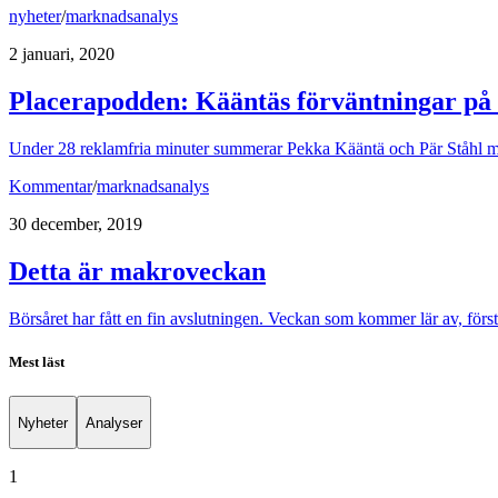
nyheter
/
marknadsanalys
2 januari, 2020
Placerapodden: Kääntäs förväntningar på
Under 28 reklamfria minuter summerar Pekka Kääntä och Pär Ståhl m
Kommentar
/
marknadsanalys
30 december, 2019
Detta är makroveckan
Börsåret har fått en fin avslutningen. Veckan som kommer lär av, först
Mest läst
Nyheter
Analyser
1