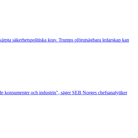
ärpta säkerhetspolitiska krav. Trumps oförutsägbara ledarskap kan
både konsumenter och industrin", säger SEB Norges chefsanalytiker