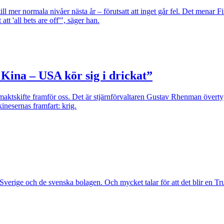
 till mer normala nivåer nästa år – förutsatt att inget går fel. Det men
t 'all bets are off'", säger han.
 Kina – USA kör sig i drickat”
t maktskifte framför oss. Det är stjärnförvaltaren Gustav Rhenman över
inesernas framfart: krig.
erige och de svenska bolagen. Och mycket talar för att det blir en Tr