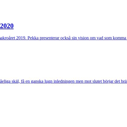
 2020
akroåret 2019. Pekka presenterar också sin vision om vad som komma 
åeliga skäl, få en ganska lugn inledningen men mot slutet börjar det br