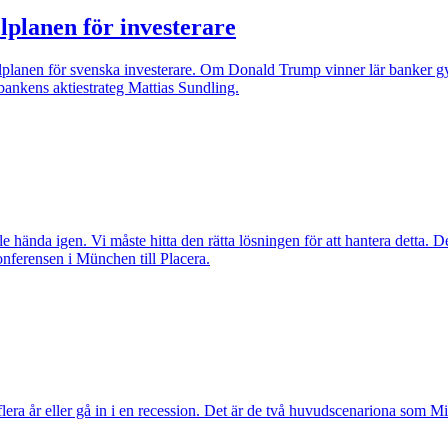
lplanen för investerare
pelplanen för svenska investerare. Om Donald Trump vinner lär banker gy
sbankens aktiestrateg Mattias Sundling.
le hända igen. Vi måste hitta den rätta lösningen för att hantera detta
nferensen i München till Placera.
lera år eller gå in i en recession. Det är de två huvudscenariona som