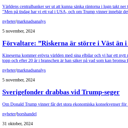
Världens centralbanker ser ut att kunna sänka räntorna i lugn takt ner
"Men på tisdag har vi ett val i USA, och om Trump vinner innebär det at
nyheter
/
marknadsanalys
5 november, 2024
Förvaltare: ”Riskerna är större i Väst än i
Kineserna kommer erövra världen med sina elbilar och vi har ett nyt
topp och efter 20 år i branschen är han säker på vad som kan bromsa k
nyheter
/
marknadsanalys
5 november, 2024
Sverigefonder drabbas vid Trump-seger
Om Donald Trump vinner får det stora ekonomiska konsekvenser för Sv
nyheter
/
borshandel
31 oktober, 2024