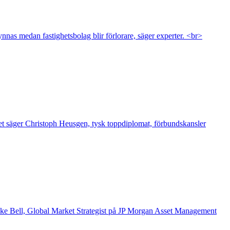
nnas medan fastighetsbolag blir förlorare, säger experter. <br>
. Det säger Christoph Heusgen, tysk toppdiplomat, förbundskansler
 Mike Bell, Global Market Strategist på JP Morgan Asset Management