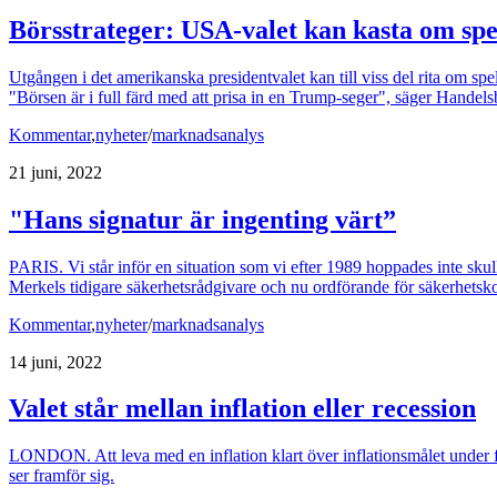
Börsstrateger: USA-valet kan kasta om spe
Utgången i det amerikanska presidentvalet kan till viss del rita om s
"Börsen är i full färd med att prisa in en Trump-seger", säger Handel
Kommentar
,
nyheter
/
marknadsanalys
21 juni, 2022
"Hans signatur är ingenting värt”
PARIS. Vi står inför en situation som vi efter 1989 hoppades inte skul
Merkels tidigare säkerhetsrådgivare och nu ordförande för säkerhetsko
Kommentar
,
nyheter
/
marknadsanalys
14 juni, 2022
Valet står mellan inflation eller recession
LONDON. Att leva med en inflation klart över inflationsmålet under f
ser framför sig.