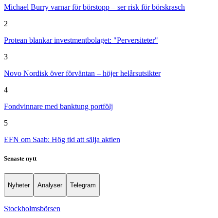
Michael Burry varnar för börstopp – ser risk för börskrasch
2
Protean blankar investmentbolaget: "Perversiteter"
3
Novo Nordisk över förväntan – höjer helårsutsikter
4
Fondvinnare med banktung portfölj
5
EFN om Saab: Hög tid att sälja aktien
Senaste nytt
Nyheter
Analyser
Telegram
Stockholmsbörsen