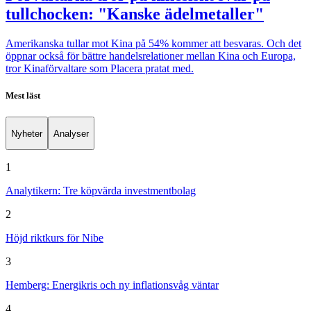
tullchocken: "Kanske ädelmetaller"
Amerikanska tullar mot Kina på 54% kommer att besvaras. Och det
öppnar också för bättre handelsrelationer mellan Kina och Europa,
tror Kinaförvaltare som Placera pratat med.
Mest läst
Nyheter
Analyser
1
Analytikern: Tre köpvärda investmentbolag
2
Höjd riktkurs för Nibe
3
Hemberg: Energikris och ny inflationsvåg väntar
4