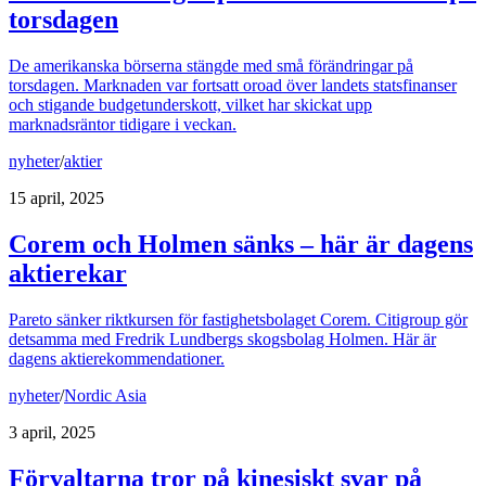
torsdagen
De amerikanska börserna stängde med små förändringar på
torsdagen. Marknaden var fortsatt oroad över landets statsfinanser
och stigande budgetunderskott, vilket har skickat upp
marknadsräntor tidigare i veckan.
nyheter
/
aktier
15 april, 2025
Corem och Holmen sänks – här är dagens
aktierekar
Pareto sänker riktkursen för fastighetsbolaget Corem. Citigroup gör
detsamma med Fredrik Lundbergs skogsbolag Holmen. Här är
dagens aktierekommendationer.
nyheter
/
Nordic Asia
3 april, 2025
Förvaltarna tror på kinesiskt svar på