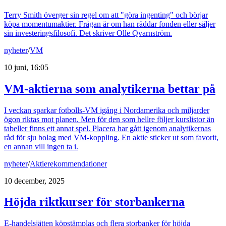
Terry Smith överger sin regel om att "göra ingenting" och börjar
köpa momentumaktier. Frågan är om han räddar fonden eller säljer
sin investeringsfilosofi. Det skriver Olle Qvarnström.
nyheter
/
VM
10 juni, 16:05
VM-aktierna som analytikerna bettar på
I veckan sparkar fotbolls-VM igång i Nordamerika och miljarder
ögon riktas mot planen. Men för den som hellre följer kurslistor än
tabeller finns ett annat spel. Placera har gått igenom analytikernas
råd för sju bolag med VM-koppling. En aktie sticker ut som favorit,
en annan vill ingen ta i.
nyheter
/
Aktierekommendationer
10 december, 2025
Höjda riktkurser för storbankerna
E-handelsjätten köpstämplas och flera storbanker för höjda