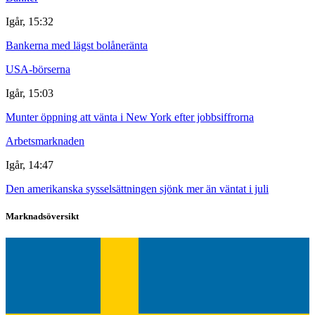
Igår, 15:32
Bankerna med lägst bolåneränta
USA-börserna
Igår, 15:03
Munter öppning att vänta i New York efter jobbsiffrorna
Arbetsmarknaden
Igår, 14:47
Den amerikanska sysselsättningen sjönk mer än väntat i juli
Marknadsöversikt