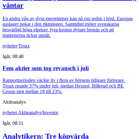
väntar
En andra våg av dyra energipriser kan nå oss redan i höst. Europas
gaslager pekar i den riktningen. Samtidigt möter svenskarna
besvärligt höga elpriser, fyra kronor dyrare bensin och att
matpriserna tickar uppåt.
nyheter
/
Troax
Igår, 08:48
Fem aktier som tog revansch i juli
Rapportperioden väckte liv i flera av börsens tidigare förlorare.
Troax rusade 37% under juli, medan Hexpol, Billerud och BE
Group steg mellan 18 till 23%.
Aktieanalys
nyheter
,
Aktieanalys
/
Investor
Igår, 08:11
Analytikern: Tre köpvärda