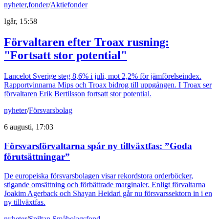
nyheter
,
fonder
/
Aktiefonder
Igår, 15:58
Förvaltaren efter Troax rusning:
"Fortsatt stor potential"
Lancelot Sverige steg 8,6% i juli, mot 2,2% för jämförelseindex.
Rapportvinnarna Mips och Troax bidrog till uppgången. I Troax ser
förvaltaren Erik Bertilsson fortsatt stor potential.
nyheter
/
Försvarsbolag
6 augusti, 17:03
Försvarsförvaltarna spår ny tillväxtfas: ”Goda
förutsättningar”
De europeiska försvarsbolagen visar rekordstora orderböcker,
stigande omsättning och förbättrade marginaler. Enligt förvaltarna
Joakim Agerback och Shayan Heidari går nu försvarssektorn in i en
ny tillväxtfas.
nyheter
/
Spiltan Småbolagsfond