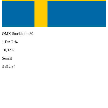
OMX Stockholm 30
1 DAG %
−0,32%
Senast
3 312,34