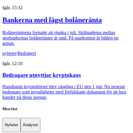
Igår, 15:32
Bankerna med lägst bolåneränta
Bolåneräntorna fortsatte att sjunka i juli. Skillnaderna mellan
storbankernas bolåneräntor är små. På sparkonton är bilden en
annan.
nyheter
/
Bedrägeri
Igår, 12:10
Bedragare utnyttjar kryptokaos
Hundratals kryptobörser blev olagliga i EU den 1 juli. Nu poserar
bedragare som myndigheter med förfalskade dokument för att lura
kunder på deras pengar.
Mest läst
Nyheter
Analyser