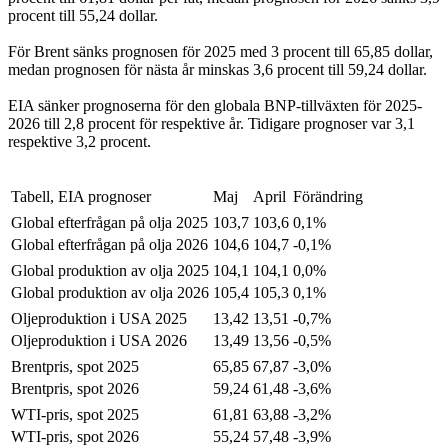
procent till 55,24 dollar.
För Brent sänks prognosen för 2025 med 3 procent till 65,85 dollar,
medan prognosen för nästa år minskas 3,6 procent till 59,24 dollar.
EIA sänker prognoserna för den globala BNP-tillväxten för 2025-
2026 till 2,8 procent för respektive år. Tidigare prognoser var 3,1
respektive 3,2 procent.
Tabell, EIA prognoser
Maj
April
Förändring
Global efterfrågan på olja 2025
103,7
103,6
0,1%
Global efterfrågan på olja 2026
104,6
104,7
-0,1%
Global produktion av olja 2025
104,1
104,1
0,0%
Global produktion av olja 2026
105,4
105,3
0,1%
Oljeproduktion i USA 2025
13,42
13,51
-0,7%
Oljeproduktion i USA 2026
13,49
13,56
-0,5%
Brentpris, spot 2025
65,85
67,87
-3,0%
Brentpris, spot 2026
59,24
61,48
-3,6%
WTI-pris, spot 2025
61,81
63,88
-3,2%
WTI-pris, spot 2026
55,24
57,48
-3,9%