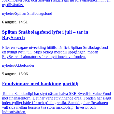
Joakim Agerback och Shayan Heidari går nu försvarssektorn in i en
ny tillväxtfas.
nyheter
/
Spiltan Småbolagsfond
6 augusti, 14:51
Spiltan Småbolagsfond lyfte i juli – tar in
RaySearch
Efter en svagare utveckling hittills i år fick Spiltan Småbolagsfond
ett tydligt lyft i juli. Mips bidrog mest till uppgången, medan
RaySearch Laboratories är ett nytt innehav i fonden.
nyheter
/
Aktiefonder
5 augusti, 15:06
Fondvinnare med banktung portfölj
Tommi Saukkoriipi har styrt nästan halva SEB Swedish Value Fund
mot finanssektorn. Det har varit ett vinnande drag. Fonden har slagit
index tydligt både i år och på längre sikt. Samtidigt har förvaltaren
valt sida mellan börsens två stora maktbolag - Investor och
Industrivärden.