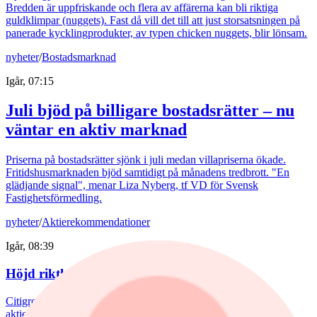
Bredden är uppfriskande och flera av affärerna kan bli riktiga
guldklimpar (nuggets). Fast då vill det till att just storsatsningen på
panerade kycklingprodukter, av typen chicken nuggets, blir lönsam.
nyheter
/
Bostadsmarknad
Igår, 07:15
Juli bjöd på billigare bostadsrätter – nu
väntar en aktiv marknad
Priserna på bostadsrätter sjönk i juli medan villapriserna ökade.
Fritidshusmarknaden bjöd samtidigt på månadens tredbrott. "En
glädjande signal", menar Liza Nyberg, tf VD för Svensk
Fastighetsförmedling.
nyheter
/
Aktierekommendationer
Igår, 08:39
Höjd riktkurs för Nibe
Citigroup sänker riktkursen för Novo Nordisk. Här är dagens
aktierekommendationer.