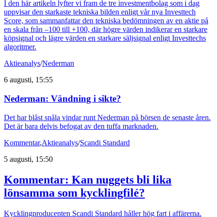
I den här artikeln lyfter vi fram de tre investmentbolag som i dag
uppvisar den starkaste tekniska bilden enligt vår nya Investtech
Score, som sammanfattar den tekniska bedömningen av en aktie på
en skala från –100 till +100, där högre värden indikerar en starkare
köpsignal och lägre värden en starkare säljsignal enligt Investtechs
algoritmer.
Aktieanalys
/
Nederman
6 augusti, 15:55
Nederman: Vändning i sikte?
Det har blåst snåla vindar runt Nederman på börsen de senaste åren.
Det är bara delvis befogat av den tuffa marknaden.
Kommentar
,
Aktieanalys
/
Scandi Standard
5 augusti, 15:50
Kommentar: Kan nuggets bli lika
lönsamma som kycklingfilé?
Kycklingproducenten Scandi Standard håller hög fart i affärerna.