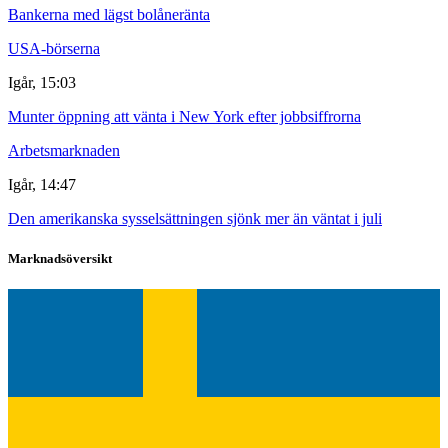
Bankerna med lägst bolåneränta
USA-börserna
Igår, 15:03
Munter öppning att vänta i New York efter jobbsiffrorna
Arbetsmarknaden
Igår, 14:47
Den amerikanska sysselsättningen sjönk mer än väntat i juli
Marknadsöversikt