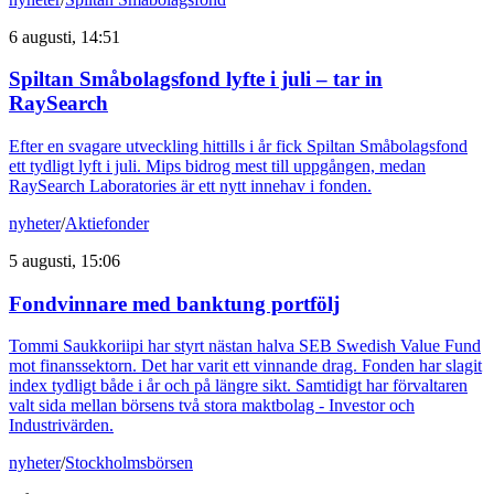
6 augusti, 14:51
Spiltan Småbolagsfond lyfte i juli – tar in
RaySearch
Efter en svagare utveckling hittills i år fick Spiltan Småbolagsfond
ett tydligt lyft i juli. Mips bidrog mest till uppgången, medan
RaySearch Laboratories är ett nytt innehav i fonden.
nyheter
/
Aktiefonder
5 augusti, 15:06
Fondvinnare med banktung portfölj
Tommi Saukkoriipi har styrt nästan halva SEB Swedish Value Fund
mot finanssektorn. Det har varit ett vinnande drag. Fonden har slagit
index tydligt både i år och på längre sikt. Samtidigt har förvaltaren
valt sida mellan börsens två stora maktbolag - Investor och
Industrivärden.
nyheter
/
Stockholmsbörsen