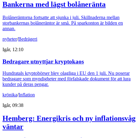
Bankerna med lägst bolåneränta
Bolåneräntorna fortsatte att sjunka i juli. Skillnaderna mellan
storbankernas bolåneräntor är små. På sparkonton är bilden en
annan.
nyheter
/
Bedrägeri
Igår, 12:10
Bedragare utnyttjar kryptokaos
Hundratals kryptobörser blev olagliga i EU den 1 juli. Nu poserar
bedragare som myndigheter med förfalskade dokument för att lura
kunder på deras pengar.
krönika
/
Inflation
Igår, 09:38
Hemberg: Energikris och ny inflationsvåg
väntar