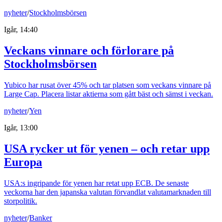
nyheter
/
Stockholmsbörsen
Igår, 14:40
Veckans vinnare och förlorare på
Stockholmsbörsen
Yubico har rusat över 45% och tar platsen som veckans vinnare på
Large Cap. Placera listar aktierna som gått bäst och sämst i veckan.
nyheter
/
Yen
Igår, 13:00
USA rycker ut för yenen – och retar upp
Europa
USA:s ingripande för yenen har retat upp ECB. De senaste
veckorna har den japanska valutan förvandlat valutamarknaden till
storpolitik.
nyheter
/
Banker