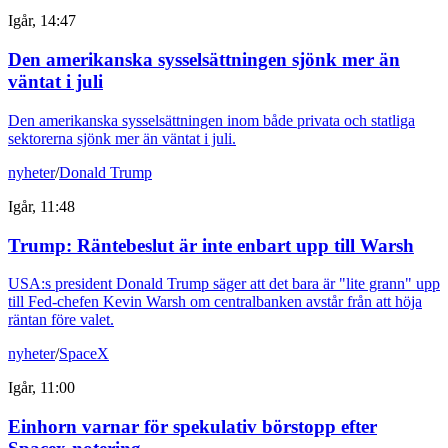
Igår, 14:47
Den amerikanska sysselsättningen sjönk mer än
väntat i juli
Den amerikanska sysselsättningen inom både privata och statliga
sektorerna sjönk mer än väntat i juli.
nyheter
/
Donald Trump
Igår, 11:48
Trump: Räntebeslut är inte enbart upp till Warsh
USA:s president Donald Trump säger att det bara är "lite grann" upp
till Fed-chefen Kevin Warsh om centralbanken avstår från att höja
räntan före valet.
nyheter
/
SpaceX
Igår, 11:00
Einhorn varnar för spekulativ börstopp efter