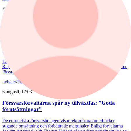
Fonder
nyheter
,
fonder
/
Aktiefonder
Igår, 15:58
Förvaltaren efter Troax rusning:
"Fortsatt stor potential"
Lancelot Sverige steg 8,6% i juli, mot 2,2% för jämförelseindex.
Rapportvinnarna Mips och Troax bidrog till uppgången. I Troax ser
förvaltaren Erik Bertilsson fortsatt stor potential.
nyheter
/
Försvarsbolag
6 augusti, 17:03
Försvarsförvaltarna spår ny tillväxtfas: ”Goda
förutsättningar”
De europeiska försvarsbolagen visar rekordstora orderböcker,
stigande omsättning och förbättrade marginaler. Enligt förvaltarna