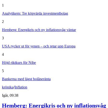
1
Analytikern: Tre köpvärda investmentbolag
2
Hemberg: Energikris och ny inflationsvåg väntar
3
USA rycker ut för yenen – och retar upp Europa
4
Höjd riktkurs för Nibe
5
Bankerna med lägst bolåneränta
krönika
/
Inflation
Igår, 09:38
Hemberg: Energikris och ny inflationsvåg