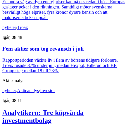
En andra våg av dyra energipriser kan nå oss redan i höst. Europas
gaslager pekar i den riktningen. Samtidigt möter svenskarna
besvärligt höga elpriser, fyra kronor dyrare bensin och att
matpriserna tickar uppåt.
nyheter
/
Troax
Igår, 08:48
Fem aktier som tog revansch i juli
Rapportperioden väckte liv i flera av börsens tidigare förlorare.
Troax rusade 37% under juli, medan Hexpol, Billerud och BE
Group steg mellan 18 till 23%.
Aktieanalys
nyheter
,
Aktieanalys
/
Investor
Igår, 08:11
Analytikern: Tre köpvärda
investmentbolag