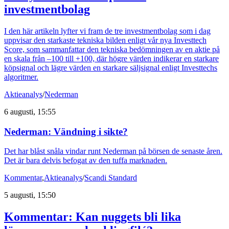
investmentbolag
I den här artikeln lyfter vi fram de tre investmentbolag som i dag
uppvisar den starkaste tekniska bilden enligt vår nya Investtech
Score, som sammanfattar den tekniska bedömningen av en aktie på
en skala från –100 till +100, där högre värden indikerar en starkare
köpsignal och lägre värden en starkare säljsignal enligt Investtechs
algoritmer.
Aktieanalys
/
Nederman
6 augusti, 15:55
Nederman: Vändning i sikte?
Det har blåst snåla vindar runt Nederman på börsen de senaste åren.
Det är bara delvis befogat av den tuffa marknaden.
Kommentar
,
Aktieanalys
/
Scandi Standard
5 augusti, 15:50
Kommentar: Kan nuggets bli lika