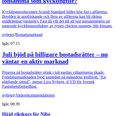
lönsamma som kycklingfilé?
Kycklingproducenten Scandi Standard håller hög fart i affärerna.
Bredden är uppfriskande och flera av affärerna kan bli riktiga
guldklimpar (nuggets). Fast då vill det till att just storsatsningen på
panerade kycklingprodukter, av typen chicken nuggets, blir lönsam.
nyheter
/
Bostadsmarknad
Igår, 07:15
Juli bjöd på billigare bostadsrätter – nu
väntar en aktiv marknad
Priserna på bostadsrätter sjönk i juli medan villapriserna ökade.
Fritidshusmarknaden bjöd samtidigt på månadens tredbrott. "En
glädjande signal", menar Liza Nyberg, tf VD för Svensk
Fastighetsförmedling.
nyheter
/
Aktierekommendationer
Igår, 08:39
Höjd riktkurs för Nibe