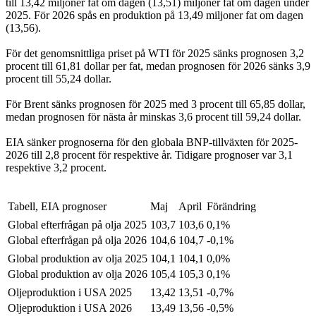
till 13,42 miljoner fat om dagen (13,51) miljoner fat om dagen under
2025. För 2026 spås en produktion på 13,49 miljoner fat om dagen
(13,56).
För det genomsnittliga priset på WTI för 2025 sänks prognosen 3,2
procent till 61,81 dollar per fat, medan prognosen för 2026 sänks 3,9
procent till 55,24 dollar.
För Brent sänks prognosen för 2025 med 3 procent till 65,85 dollar,
medan prognosen för nästa år minskas 3,6 procent till 59,24 dollar.
EIA sänker prognoserna för den globala BNP-tillväxten för 2025-
2026 till 2,8 procent för respektive år. Tidigare prognoser var 3,1
respektive 3,2 procent.
Tabell, EIA prognoser
Maj
April
Förändring
Global efterfrågan på olja 2025
103,7
103,6
0,1%
Global efterfrågan på olja 2026
104,6
104,7
-0,1%
Global produktion av olja 2025
104,1
104,1
0,0%
Global produktion av olja 2026
105,4
105,3
0,1%
Oljeproduktion i USA 2025
13,42
13,51
-0,7%
Oljeproduktion i USA 2026
13,49
13,56
-0,5%