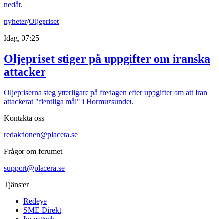
nedåt.
nyheter
/
Oljepriset
Idag, 07:25
Oljepriset stiger på uppgifter om iranska
attacker
Oljepriserna steg ytterligare på fredagen efter uppgifter om att Iran
attackerat "fientliga mål" i Hormuzsundet.
Kontakta oss
redaktionen@placera.se
Frågor om forumet
support@placera.se
Tjänster
Redeye
SME Direkt
Investtech