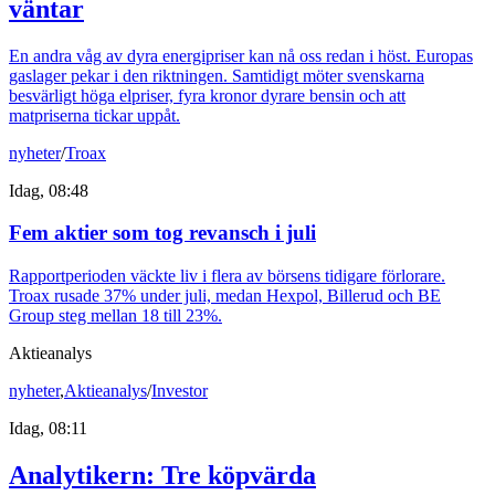
väntar
En andra våg av dyra energipriser kan nå oss redan i höst. Europas
gaslager pekar i den riktningen. Samtidigt möter svenskarna
besvärligt höga elpriser, fyra kronor dyrare bensin och att
matpriserna tickar uppåt.
nyheter
/
Troax
Idag, 08:48
Fem aktier som tog revansch i juli
Rapportperioden väckte liv i flera av börsens tidigare förlorare.
Troax rusade 37% under juli, medan Hexpol, Billerud och BE
Group steg mellan 18 till 23%.
Aktieanalys
nyheter
,
Aktieanalys
/
Investor
Idag, 08:11
Analytikern: Tre köpvärda