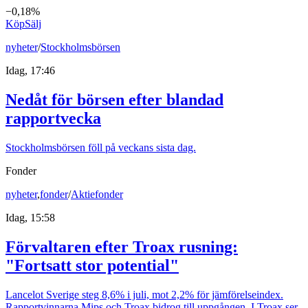
−0,18%
Köp
Sälj
nyheter
/
Stockholmsbörsen
Idag, 17:46
Nedåt för börsen efter blandad
rapportvecka
Stockholmsbörsen föll på veckans sista dag.
Fonder
nyheter
,
fonder
/
Aktiefonder
Idag, 15:58
Förvaltaren efter Troax rusning:
"Fortsatt stor potential"
Lancelot Sverige steg 8,6% i juli, mot 2,2% för jämförelseindex.
Rapportvinnarna Mips och Troax bidrog till uppgången. I Troax ser