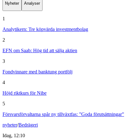
Nyheter
Analyser
1
Analytikern: Tre köpvärda investmentbolag
2
EFN om Saab: Hög tid att sälja aktien
3
Fondvinnare med banktung portfölj
4
Höjd riktkurs för Nibe
5
Försvarsförvaltarna spår ny tillväxtfas: ”Goda förutsättningar”
nyheter
/
Bedrägeri
Idag, 12:10