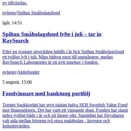
ny tillväxtfas.
nyheter
/
Spiltan Småbolagsfond
Igår, 14:51
Spiltan Småbolagsfond lyfte i juli – tar in
RaySearch
Efter en svagare utveckling hittills i år fick Spiltan Småbolagsfond
ett tydligt lyft i juli. Mips bidrog mest till uppgången, medan
RaySearch Laboratories är ett nytt innehav i fonden.
nyheter
/
Aktiefonder
5 augusti, 15:06
Fondvinnare med banktung portfölj
Tommi Saukkoriipi har styrt nästan halva SEB Swedish Value Fund
mot finanssektorn. Det har varit ett vinnande drag. Fonden har slagit
index tydligt både i år och på längre sikt. Samtidigt har förvaltaren
valt sida mellan börsens två stora maktbolag - Investor och
Industrivärden.