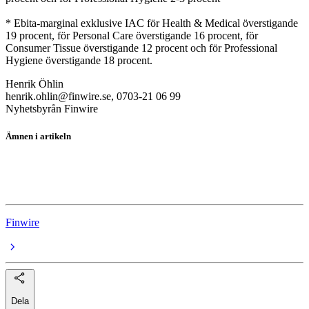
* Ebita-marginal exklusive IAC för Health & Medical överstigande
19 procent, för Personal Care överstigande 16 procent, för
Consumer Tissue överstigande 12 procent och för Professional
Hygiene överstigande 18 procent.
Henrik Öhlin
henrik.ohlin@finwire.se, 0703-21 06 99
Nyhetsbyrån Finwire
Ämnen i artikeln
Essity
Essity A
Finwire
Dela