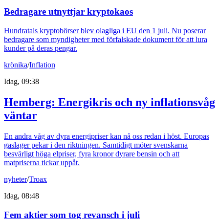
Bedragare utnyttjar kryptokaos
Hundratals kryptobörser blev olagliga i EU den 1 juli. Nu poserar
bedragare som myndigheter med förfalskade dokument för att lura
kunder på deras pengar.
krönika
/
Inflation
Idag, 09:38
Hemberg: Energikris och ny inflationsvåg
väntar
En andra våg av dyra energipriser kan nå oss redan i höst. Europas
gaslager pekar i den riktningen. Samtidigt möter svenskarna
besvärligt höga elpriser, fyra kronor dyrare bensin och att
matpriserna tickar uppåt.
nyheter
/
Troax
Idag, 08:48
Fem aktier som tog revansch i juli