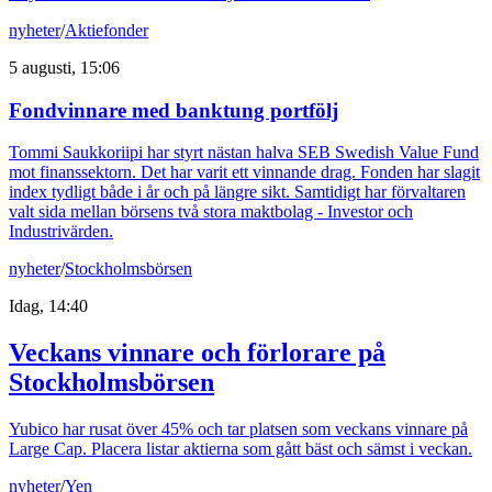
nyheter
/
Aktiefonder
5 augusti, 15:06
Fondvinnare med banktung portfölj
Tommi Saukkoriipi har styrt nästan halva SEB Swedish Value Fund
mot finanssektorn. Det har varit ett vinnande drag. Fonden har slagit
index tydligt både i år och på längre sikt. Samtidigt har förvaltaren
valt sida mellan börsens två stora maktbolag - Investor och
Industrivärden.
nyheter
/
Stockholmsbörsen
Idag, 14:40
Veckans vinnare och förlorare på
Stockholmsbörsen
Yubico har rusat över 45% och tar platsen som veckans vinnare på
Large Cap. Placera listar aktierna som gått bäst och sämst i veckan.
nyheter
/
Yen