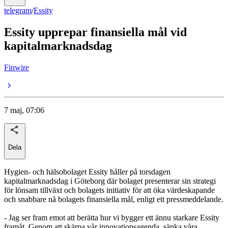
telegram
/
Essity
Essity upprepar finansiella mål vid
kapitalmarknadsdag
Finwire
7 maj, 07:06
Dela
Hygien- och hälsobolaget Essity håller på torsdagen
kapitalmarknadsdag i Göteborg där bolaget presenterar sin strategi
för lönsam tillväxt och bolagets initiativ för att öka värdeskapande
och snabbare nå bolagets finansiella mål, enligt ett pressmeddelande.
- Jag ser fram emot att berätta hur vi bygger ett ännu starkare Essity
framåt. Genom att skärpa vår innovationsagenda, sänka våra