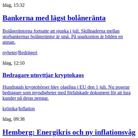
Idag, 15:32
Bankerna med lägst bolåneränta
Bolåneräntorna fortsatte att sjunka i juli. Skillnaderna mellan
storbankernas bolåneräntor är små. På sparkonton är bilden en
annan.
nyheter
/
Bedrägeri
Idag, 12:10
Bedragare utnyttjar kryptokaos
Hundratals kryptobörser blev olagliga i EU den 1 juli. Nu poserar
bedragare som myndigheter med förfalskade dokument för att lura
kunder på deras pengar.
krönika
/
Inflation
Idag, 09:38
Hemberg: Energikris och ny inflationsvåg