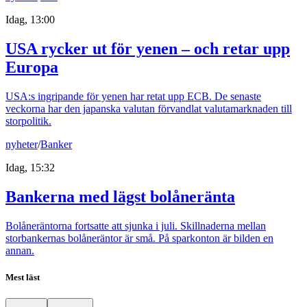
Idag, 13:00
USA rycker ut för yenen – och retar upp
Europa
USA:s ingripande för yenen har retat upp ECB. De senaste
veckorna har den japanska valutan förvandlat valutamarknaden till
storpolitik.
nyheter
/
Banker
Idag, 15:32
Bankerna med lägst bolåneränta
Bolåneräntorna fortsatte att sjunka i juli. Skillnaderna mellan
storbankernas bolåneräntor är små. På sparkonton är bilden en
annan.
Mest läst