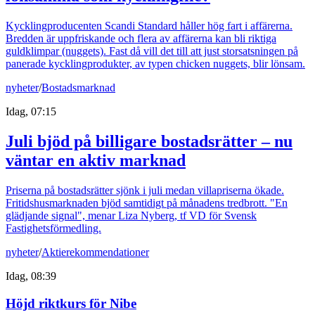
Kycklingproducenten Scandi Standard håller hög fart i affärerna.
Bredden är uppfriskande och flera av affärerna kan bli riktiga
guldklimpar (nuggets). Fast då vill det till att just storsatsningen på
panerade kycklingprodukter, av typen chicken nuggets, blir lönsam.
nyheter
/
Bostadsmarknad
Idag, 07:15
Juli bjöd på billigare bostadsrätter – nu
väntar en aktiv marknad
Priserna på bostadsrätter sjönk i juli medan villapriserna ökade.
Fritidshusmarknaden bjöd samtidigt på månadens tredbrott. "En
glädjande signal", menar Liza Nyberg, tf VD för Svensk
Fastighetsförmedling.
nyheter
/
Aktierekommendationer
Idag, 08:39
Höjd riktkurs för Nibe