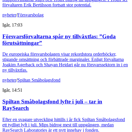
förvaltaren Erik Bertilsson fortsatt stor potential.
nyheter
/
Försvarsbolag
Igår, 17:03
Försvarsförvaltarna spår ny tillväxtfas: ”Goda
förutsättningar”
De europeiska försvarsbolagen visar rekordstora orderböcker,
stigande omsättning och förbättrade marginaler. Enligt förvaltarna
Joakim Agerback och Shayan Heidari går nu försvarssektorn in i en
ny tillväxtfas.
nyheter
/
Spiltan Småbolagsfond
Igår, 14:51
Spiltan Småbolagsfond lyfte i juli – tar in
RaySearch
Efter en svagare utveckling hittills i år fick Spiltan Småbolagsfond
ett tydligt lyft i juli. Mips bidrog mest till uppgången, medan
RaySearch Laboratories är ett nytt innehav i fonden.