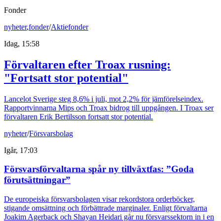
Fonder
nyheter
,
fonder
/
Aktiefonder
Idag, 15:58
Förvaltaren efter Troax rusning:
"Fortsatt stor potential"
Lancelot Sverige steg 8,6% i juli, mot 2,2% för jämförelseindex.
Rapportvinnarna Mips och Troax bidrog till uppgången. I Troax ser
förvaltaren Erik Bertilsson fortsatt stor potential.
nyheter
/
Försvarsbolag
Igår, 17:03
Försvarsförvaltarna spår ny tillväxtfas: ”Goda
förutsättningar”
De europeiska försvarsbolagen visar rekordstora orderböcker,
stigande omsättning och förbättrade marginaler. Enligt förvaltarna
Joakim Agerback och Shayan Heidari går nu försvarssektorn in i en