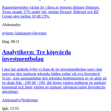
Rapportperioden väckte liv i flera av börsens tidigare förlorare.
Troax rusade 37% under juli, medan Hexpol, Billerud och BE
Group steg mellan 18 till 23%.
Aktieanalys
nyheter
,
Aktieanalys
/
Investor
Idag, 08:11
Analytikern: Tre köpvärda
investmentbolag
I den här artikeln lyfter vi fram de tre investmentbolag som i dag
uppvisar den starkaste tekniska bilden enligt vår nya Investtech
Score, som sammanfattar den tekniska bedömningen av en aktie på
en skala från –100 till +100, där högre värden indikerar en starkare
köpsignal och lägre värden en starkare säljsignal enligt Investtechs
algoritmer.
Aktieanalys
/
Nederman
Igår, 15:55