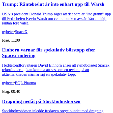
Trump: Räntebeslut är inte enbart upp till Warsh
USA:s president Donald Trump säger att det bara är "lite grann" upp
till Fed-chefen Kevin Warsh om centralbanken avstår från att höja
räntan före valet.
nyheter
/
SpaceX
Idag, 11:00
Einhorn varnar för spekulativ börstopp efter
Spacex-notering
Hedgefondförvaltaren David Einhorn anser att rymdbolaget Spacex
rekordnotering kan komma att ses som ett tecken på att
aktiemarknaden närmar sig en spekulativ topp.
nyheter
/
EQL Pharma
Idag, 09:40
Dragning nedåt på Stockholmsbörsen
Stockholmsbörsen inledde fredagen oregelbundet med dragning