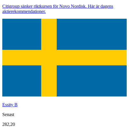
Citigroup sänker riktkursen för Novo Nordisk. Här är dagens
aktierekommendationer.
Essity B
Senast
282,20