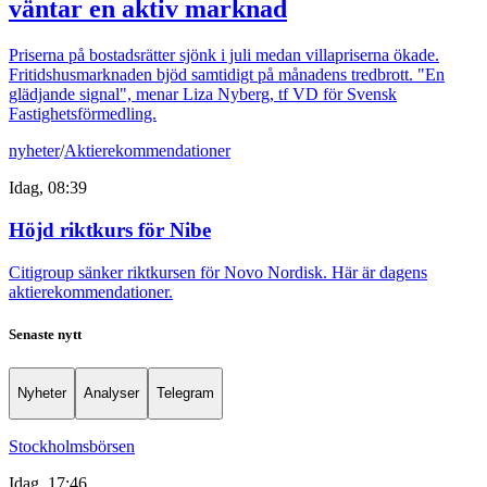
väntar en aktiv marknad
Priserna på bostadsrätter sjönk i juli medan villapriserna ökade.
Fritidshusmarknaden bjöd samtidigt på månadens tredbrott. "En
glädjande signal", menar Liza Nyberg, tf VD för Svensk
Fastighetsförmedling.
nyheter
/
Aktierekommendationer
Idag, 08:39
Höjd riktkurs för Nibe
Citigroup sänker riktkursen för Novo Nordisk. Här är dagens
aktierekommendationer.
Senaste nytt
Nyheter
Analyser
Telegram
Stockholmsbörsen
Idag, 17:46