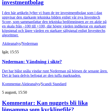
investmentbolag
I den här artikeln lyfter vi fram de tre investmentbolag som i dag
uppvisar den starkaste tekniska bilden enligt vår nya Investtech
Score, som sammanfattar den tekniska bedömningen av en aktie på
en skala från –100 till +100, där högre värden indikerar en starkare
köpsignal och lägre värden en starkare säljsignal enligt Investtechs
algoritmer.
Aktieanalys
/
Nederman
Igår, 15:55
Nederman: Vändning i sikte?
Det har blåst snåla vindar runt Nederman på börsen de senaste åren.
Det är bara delvis befogat av den tuffa marknaden.
Kommentar
,
Aktieanalys
/
Scandi Standard
5 augusti, 15:50
Kommentar: Kan nuggets bli lika
lönsamma som kycklingfilé?