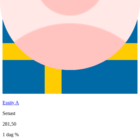
1 år
Essity A
Senast
281,50
1 dag %