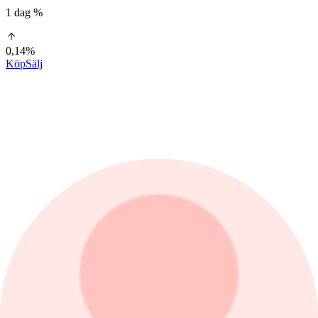
1 dag %
0,14%
Köp
Sälj
1 dag
1 mån