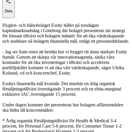
Dela
Hygien- och hälsobolaget Essity håller på torsdagen
kapitalmarknadsdag i Göteborg där bolaget presenterar sin strategi
för lönsam tillväxt och bolagets initiativ för att öka värdeskapande
och snabbare nå bolagets finansiella mål, enligt ett pressmeddelande.
- Jag ser fram emot att berätta hur vi bygger ett ännu starkare Essity
framåt. Genom att skärpa vår innovationsagenda, sänka våra
kostnader för att öka investeringar i tillväxt och accelerera
portföljskiftet kommer vi att öka vårt värdeskapande, säger Ulrika
Kolsrud, vd och koncernchef, Essity.
Essitys finansiella mål kvarstår. Det innebär en årlig organisk
försäljningstillväxt överstigande 3 procent och en ebita-marginal
exklusive IAC överstigande 15 procent.
Under dagen kommer det presenteras hur bolagets affärsområden
ska bidra till koncernmålen:
* Årlig organisk försäljningstillväxt för Health & Medical 3-4
procent, för Personal Care 5-6 procent, för Consumer Tissue 1-2
procent och för Professional Hygiene 2-3 procent