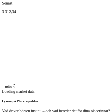
Senast
3 312,34
1 mån
Loading market data...
Lyssna på Placerapodden
Vad driver börsen just nu – och vad betyder det för dina placeringar?