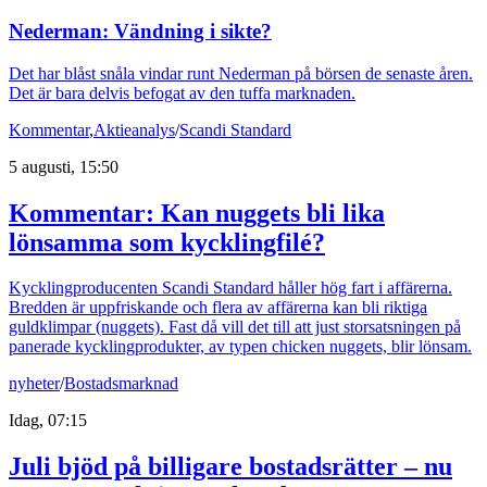
Nederman: Vändning i sikte?
Det har blåst snåla vindar runt Nederman på börsen de senaste åren.
Det är bara delvis befogat av den tuffa marknaden.
Kommentar
,
Aktieanalys
/
Scandi Standard
5 augusti, 15:50
Kommentar: Kan nuggets bli lika
lönsamma som kycklingfilé?
Kycklingproducenten Scandi Standard håller hög fart i affärerna.
Bredden är uppfriskande och flera av affärerna kan bli riktiga
guldklimpar (nuggets). Fast då vill det till att just storsatsningen på
panerade kycklingprodukter, av typen chicken nuggets, blir lönsam.
nyheter
/
Bostadsmarknad
Idag, 07:15
Juli bjöd på billigare bostadsrätter – nu