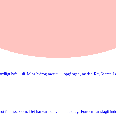
sättningar”
 omsättning och förbättrade marginaler. Enligt förvaltarna Joakim Agerb
t tydligt lyft i juli. Mips bidrog mest till uppgången, medan RaySearch La
inanssektorn. Det har varit ett vinnande drag. Fonden har slagit index t