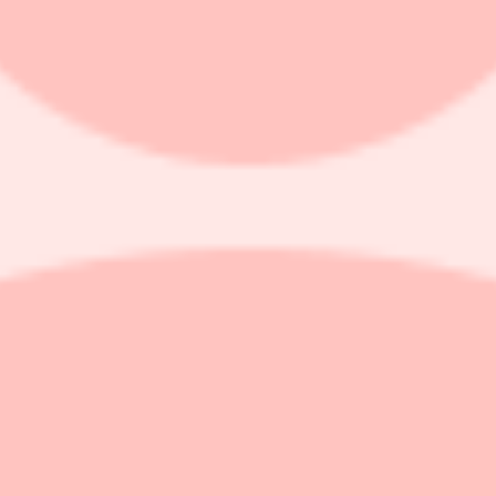
 stor potential"
rtvinnarna Mips och Troax bidrog till uppgången. I Troax ser förvaltaren