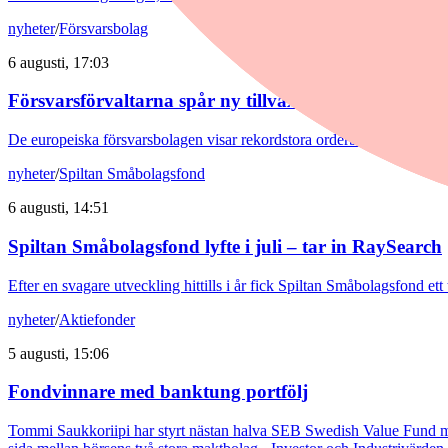
nyheter
/
Försvarsbolag
6 augusti, 17:03
Försvarsförvaltarna spår ny tillväxtfas: ”Goda förut
De europeiska försvarsbolagen visar rekordstora orderböcker, stigande
nyheter
/
Spiltan Småbolagsfond
6 augusti, 14:51
Spiltan Småbolagsfond lyfte i juli – tar in RaySearch
Efter en svagare utveckling hittills i år fick Spiltan Småbolagsfond et
nyheter
/
Aktiefonder
5 augusti, 15:06
Fondvinnare med banktung portfölj
Tommi Saukkoriipi har styrt nästan halva SEB Swedish Value Fund mot f