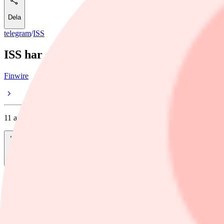
Dela
telegram
/
ISS
ISS har slutfört första delen av återköps
Finwire
11 augusti, 2025
Dela
Danska servicebolaget ISS har den 8 augusti slutfört den första delen
kronor. Det framgår av ett pressmeddelande.
Henrik Öhlin
henrik.ohlin@finwire.se, 0703-21 06 99
Nyhetsbyrån Finwire