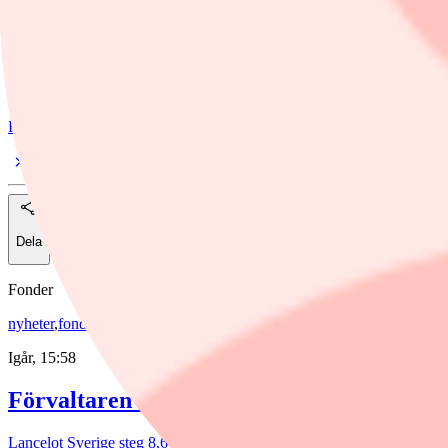
Ämnen i artikeln
ISS
Finwire
Dela
Fonder
nyheter
,
fonder
/
Aktiefonder
Igår, 15:58
Förvaltaren efter Troax rusning: "Fortsatt
Lancelot Sverige steg 8,6% i juli, mot 2,2% för jämförelseindex. Rappo