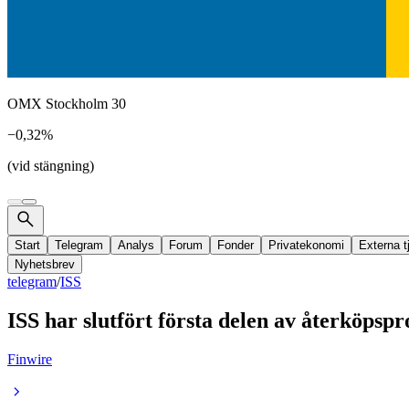
OMX Stockholm 30
−0,32%
(vid stängning)
Start
Telegram
Analys
Forum
Fonder
Privatekonomi
Externa t
Nyhetsbrev
telegram
/
ISS
ISS har slutfört första delen av återköps
Finwire