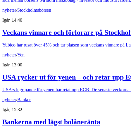
sida mellan börsens två stora maktbolag - Investor och Industrivärden.
nyheter
/
Stockholmsbörsen
Igår, 14:40
Veckans vinnare och förlorare på Stockho
Yubico har rusat över 45% och tar platsen som veckans vinnare på Larg
nyheter
/
Yen
Igår, 13:00
USA rycker ut för yenen – och retar upp 
USA:s ingripande för yenen har retat upp ECB. De senaste veckorna ha
nyheter
/
Banker
Igår, 15:32
Bankerna med lägst bolåneränta