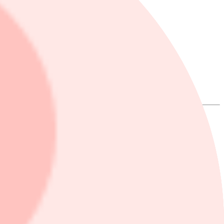
återköpt 7,41 miljoner aktier för ett belopp på 1 250 miljoner danska