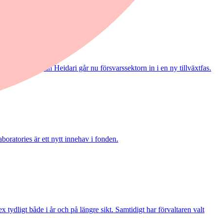
ack och Shayan Heidari går nu försvarssektorn in i en ny tillväxtfas.
boratories är ett nytt innehav i fonden.
ydligt både i år och på längre sikt. Samtidigt har förvaltaren valt