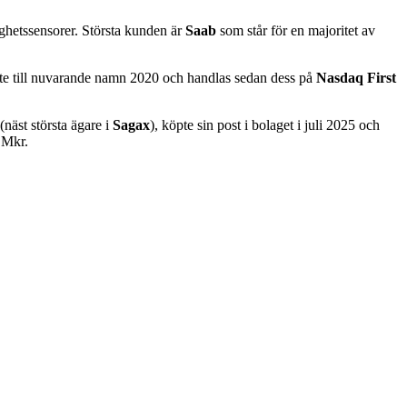
röghetssensorer. Största kunden är
Saab
som står för en majoritet av
te till nuvarande namn 2020 och handlas sedan dess på
Nasdaq
First
(näst största ägare i
Sagax
), köpte sin post i bolaget i juli 2025 och
2 Mkr.