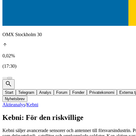
OMX Stockholm 30
0,02%
(17:30)
Start
Telegram
Analys
Forum
Fonder
Privatekonomi
Externa t
Nyhetsbrev
Aktieanalys
/
Kebni
Kebni: För den riskvillige
Kebni säljer avancerade sensorer och antenner till försvarsindustrin
som drönarteknik, satelliter och uppkopplade soldater. Kan aktien vara