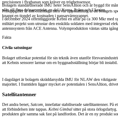
precisionen i flygbanan som kräver en tröghetssensor.
Bolagets standardiserade IMU heter SensAItion och är byggd för mång
sålts till flera drönarprojekt, en del i Korea, Polen och Ukraina.
Prisuppgifter är inte offentliga men vår uppskattning är att bolag
knappt en tiondel av kostnaden i pansarvärnsvapnet.
I december 2024 offentliggjorde Kebni en affär på ca 300 Mkr med 
militärt projekt som utrustar den enskilda soldaten med integrerad el
antennsystem från ACE Antenna. Volymproduktion väntas sätta igå
Fakta
Civila satsningar
Bolaget utforskar potential för sin teknik även utanför försvarsindus
att Kebnis sensorer larmar om en byggnadsställning börjar bli instabil.
I dagsläget är bolagets skräddarsydda IMU för NLAW den viktigaste pro
majoritet. I framtiden ligger mycket av potentialen i SensAItion, dri
Satellitantenner
Det andra benet,
Satcom,
innefattar stabiliserade satellitantenner. På 
att förbindelsen inte tappas.
Kebni Gimbal
sitter på stora örlogsfartyg
produkten gör samma sak fast på landfordon. Det är en ny produkt som 