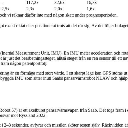
-
117,2x
32,6x
16,3x
2,5x
2,3x
2,0x
1,6x
ch vi räknar därför inte med någon skatt under prognosperioden.
 exakt riktat eller positionerat trots att det rör sig. Av det följer bol
 (Inertial Measurement Unit, IMU). En IMU mäter acceleration och rotat
Det är just det bearbetningssteget, alltså steget från en ren sensor till e
 fram någon patentportfölj.
igering är en förmåga med stort värde. I ett skarpt läge kan GPS störas u
albyggda IMU som sitter inuti Saabs pansarvärnsrobot NLAW och hjälper 
bot 57) är ett axelburet pansarvärnsvapen från Saab. Det togs fram i 
rsvar mot Ryssland 2022.
t i 2–3 sekunder, avfyrar och missilen sköter resten själv. Räckvidden ä