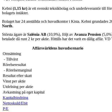
Kebni
(1,15 kr)
är ett svenskt teknikbolag och underleverantör till för
bolagets intäkter.
Bolaget har 24 anställda och huvudkontor i Kista. Kebni grundades
North
.
Största ägare är
Salénia
AB
(10,9%), följt av
Avanza Pension
(5,0%
betalade då runt 2 kr per aktie. Hittills har det varit en dålig affär. VD
Affärsvärldens huvudscenario
Omsättning
- Tillväxt
Rörelseresultat
- Rörelsemarginal
Resultat efter skatt
Vinst per aktie
Utdelning per aktie
Avkastning på eget kapital
Kapitalbindning
Nettoskuld/Ebit
P/E