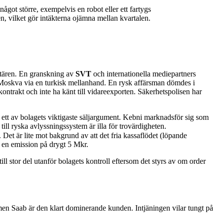
ågot större, exempelvis en robot eller ett fartygs
en, vilket gör intäkterna ojämna mellan kvartalen.
itären. En granskning av
SVT
och internationella mediepartners
l Moskva via en turkisk mellanhand. En rysk affärsman dömdes i
ontrakt och inte ha känt till vidareexporten. Säkerhetspolisen har
 ett av bolagets viktigaste säljargument. Kebni marknadsför sig som
ill ryska avlyssningssystem är illa för trovärdigheten.
 Det är lite mot bakgrund av att det fria kassaflödet (löpande
 en emission på drygt 5 Mkr.
ll stor del utanför bolagets kontroll eftersom det styrs av om order
 men Saab är den klart dominerande kunden. Intjäningen vilar tungt på