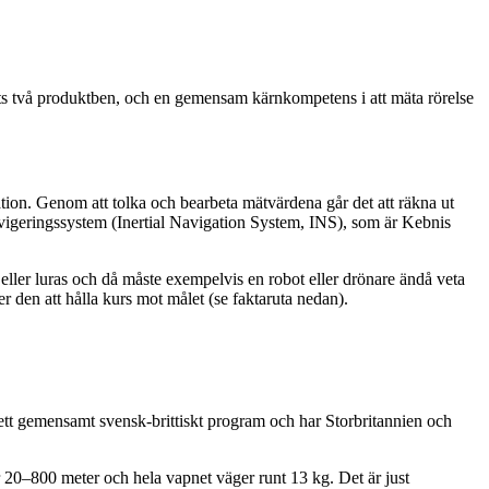
agets två produktben, och en gemensam kärnkompetens i att mäta rörelse
ion. Genom att tolka och bearbeta mätvärdena går det att räkna ut
tt navigeringssystem (Inertial Navigation System, INS), som är Kebnis
t eller luras och då måste exempelvis en robot eller drönare ändå veta
den att hålla kurs mot målet (se faktaruta nedan).
ett gemensamt svensk-brittiskt program och har Storbritannien och
r 20–800 meter och hela vapnet väger runt 13 kg. Det är just