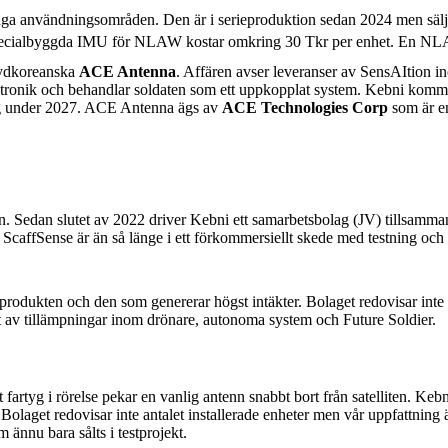
a användningsområden. Den är i serieproduktion sedan 2024 men säljs ä
ets specialbyggda IMU för NLAW kostar omkring 30 Tkr per enhet. En N
sydkoreanska
ACE Antenna
. Affären avser leveranser av SensAItion i
ektronik och behandlar soldaten som ett uppkopplat system. Kebni kommer
ng under 2027. ACE Antenna ägs av
ACE Technologies Corp
som är e
trin. Sedan slutet av 2022 driver Kebni ett samarbetsbolag (JV) tillsam
 ScaffSense är än så länge i ett förkommersiellt skede med testning och 
dukten och den som genererar högst intäkter. Bolaget redovisar inte int
vet av tillämpningar inom drönare, autonoma system och Future Soldier.
ett fartyg i rörelse pekar en vanlig antenn snabbt bort från satelliten. Keb
. Bolaget redovisar inte antalet installerade enheter men vår uppfattning ä
ännu bara sålts i testprojekt.