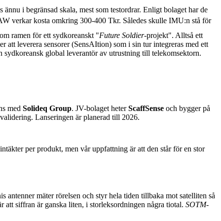
nnu i begränsad skala, mest som testordrar. Enligt bolaget har de
LAW verkar kosta omkring 300-400 Tkr. Således skulle IMU:n stå för
nom ramen för ett sydkoreanskt "
Future
Soldier
-projekt". Alltså ett
 att leverera sensorer (SensAItion) som i sin tur integreras med ett
n sydkoreansk global leverantör av utrustning till telekomsektorn.
mans med
Solideq Group
. JV-bolaget heter
ScaffSense
och bygger på
validering. Lanseringen är planerad till 2026.
äkter per produkt, men vår uppfattning är att den står för en stor
nis antenner mäter rörelsen och styr hela tiden tillbaka mot satelliten så
r att siffran är ganska liten, i storleksordningen några tiotal.
SOTM
-