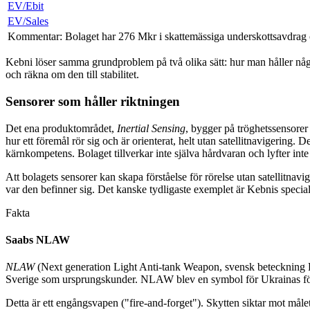
EV/Ebit
EV/Sales
Kommentar: Bolaget har 276 Mkr i skattemässiga underskottsavdrag o
Kebni löser samma grundproblem på två olika sätt: hur man håller något
och räkna om den till stabilitet.
Sensorer som håller riktningen
Det ena produktområdet,
Inertial
Sensing
, bygger på tröghetssensorer
hur ett föremål rör sig och är orienterat, helt utan satellitnavigering. 
kärnkompetens. Bolaget tillverkar inte själva hårdvaran och lyfter inte
Att bolagets sensorer kan skapa förståelse för rörelse utan satellitnav
var den befinner sig. Det kanske tydligaste exemplet är Kebnis speci
Fakta
Saabs NLAW
NLAW
(Next generation Light Anti-tank Weapon, svensk beteckning Ro
Sverige som ursprungskunder. NLAW blev en symbol för Ukrainas fö
Detta är ett engångsvapen ("fire-and-forget"). Skytten siktar mot måle