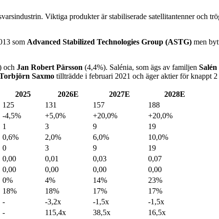
svarsindustrin. Viktiga produkter är stabiliserade satellitantenner och t
 2013 som
Advanced
Stabilized
Technologies
Group (ASTG)
men byt
) och
Jan
Robert
Pärsson
(4,4%). Salénia, som ägs av familjen
Salén
Torbjörn
Saxmo
tillträdde i februari 2021 och äger aktier för knappt 
2025
2026E
2027E
2028E
125
131
157
188
-4,5%
+5,0%
+20,0%
+20,0%
1
3
9
19
0,6%
2,0%
6,0%
10,0%
0
3
9
19
0,00
0,01
0,03
0,07
0,00
0,00
0,00
0,00
0%
4%
14%
23%
18%
18%
17%
17%
-
-3,2x
-1,5x
-1,5x
-
115,4x
38,5x
16,5x