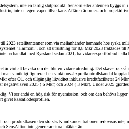
elsystem, inte en färdig slutprodukt. Sensorn eller antennen byggs in i n
ustrin, inte en egen vapentillverkare. Affären är order- och projektdriv
 till 2023 satellitantenner som via mellanhänder hamnade hos ryska mil
gssystemet "Harmoni", och att utrustning för 8,8 Mkr 2023 fraktades til
g inte ha handlat med Ryssland sedan 2021, ha vidareexportförbud i alla k
 är värt att bevaka om det blir en vidare utredning. Det skaver också i
t man samtidigt figurerar i en sanktions-/exportkontrollskandal kopplad t
r efter Q1, och tillgänglig likviditet inklusive kreditfaciliteter 24 Mkr.
var negativt även 2025 (-6 Mkr) och 2024 (-3 Mkr). Under 2025 gjordes
lig. Vi ser ändå en hög risk för nyemission, och om den behövs ligger ti
rt givet kassaflödesprofilen.
und- och produktbasen den största. Kundkoncentrationen redovisas inte,
 SensAItion inte genererar stora intäkter än.