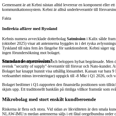
Gemensamt är att Kebni nästan alltid levererar en komponent eller ett d
kommunikationssystem. Kebni är alltså underleverantör till försvarsind
Fakta
Indirekta affärer med Ryssland
Kebnis numera avvecklade dotterbolag
Satmission
i Kalix sålde fram
(oktober 2025) visar att antennerna byggdes in i det ryska avlyssnin
Tyskland till nära fem års fängelse för sanktionsbrott. Kebni säger si
ingen förundersökning mot bolaget.
Stundande nyemission?
Satmission är redan avvecklat och beloppen hyfsat begränsade. Men det
svensk "security of supply"-leverantör till försvar och Nato-kunder. At
Bolaget har knappt hunnit visa uthållig lönsamhet. Kassan var bara 9 Mk
verksamhet minus investeringar) uppgick till -8 Mkr i Q1 2026, och 
Bolaget bedömer i Q1-rapporten den finansiella positionen som tillräck
skjuts upp. Ett traditionellt banklån på rimliga villkor framstår som svå
Mikrobolag med stort enskilt kundberoende
Riskerna är flera och stora. Vid sidan av likviditeten är den smala k
NLAW-IMU:n medan antennerna säljs i ett fåtal oregelbundna order och