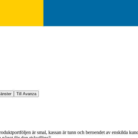
jänster
Till Avanza
. Produktportföljen är smal, kassan är tunn och beroendet av enskilda 
 något för den riskvillige?