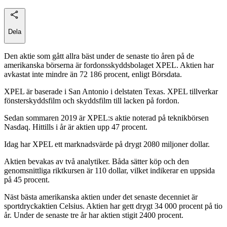
Dela
Den aktie som gått allra bäst under de senaste tio åren på de
amerikanska börserna är fordonsskyddsbolaget XPEL. Aktien har
avkastat inte mindre än 72 186 procent, enligt Börsdata.
XPEL är baserade i San Antonio i delstaten Texas. XPEL tillverkar
fönsterskyddsfilm och skyddsfilm till lacken på fordon.
Sedan sommaren 2019 är XPEL:s aktie noterad på teknikbörsen
Nasdaq. Hittills i år är aktien upp 47 procent.
Idag har XPEL ett marknadsvärde på drygt 2080 miljoner dollar.
Aktien bevakas av två analytiker. Båda sätter köp och den
genomsnittliga riktkursen är 110 dollar, vilket indikerar en uppsida
på 45 procent.
Näst bästa amerikanska aktien under det senaste decenniet är
sportdryckaktien Celsius. Aktien har gett drygt 34 000 procent på tio
år. Under de senaste tre år har aktien stigit 2400 procent.