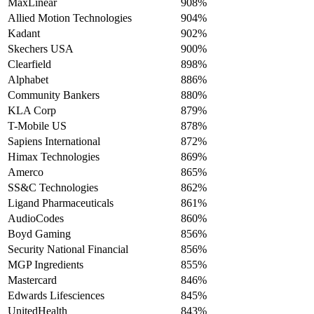
MaxLinear
908%
Allied Motion Technologies
904%
Kadant
902%
Skechers USA
900%
Clearfield
898%
Alphabet
886%
Community Bankers
880%
KLA Corp
879%
T-Mobile US
878%
Sapiens International
872%
Himax Technologies
869%
Amerco
865%
SS&C Technologies
862%
Ligand Pharmaceuticals
861%
AudioCodes
860%
Boyd Gaming
856%
Security National Financial
856%
MGP Ingredients
855%
Mastercard
846%
Edwards Lifesciences
845%
UnitedHealth
843%