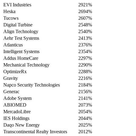
EVI Industries
2921%
Heska
2694%
Tucows
2607%
Digital Turbine
2548%
Align Technology
2540%
Aehr Test Systems
2413%
Atlanticus
2376%
Intelligent Systems
2354%
Addus HomeCare
2297%
Mechanical Technology
2290%
OptimizeRx
2288%
Gravity
2216%
Napco Security Technologies
2184%
Generac
2156%
Adobe System
2141%
ABIOMED
2073%
MercadoLibre
2054%
IES Holdings
2044%
Daqo New Energy
2025%
Transcontinental Realty Investors
2012%