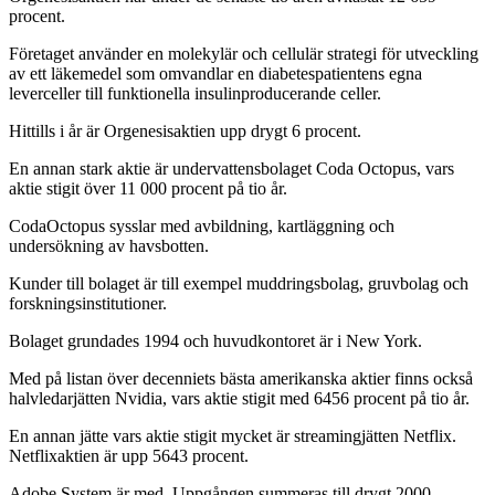
procent.
Företaget använder en molekylär och cellulär strategi för utveckling
av ett läkemedel som omvandlar en diabetespatientens egna
leverceller till funktionella insulinproducerande celler.
Hittills i år är Orgenesisaktien upp drygt 6 procent.
En annan stark aktie är undervattensbolaget Coda Octopus, vars
aktie stigit över 11 000 procent på tio år.
CodaOctopus sysslar med avbildning, kartläggning och
undersökning av havsbotten.
Kunder till bolaget är till exempel muddringsbolag, gruvbolag och
forskningsinstitutioner.
Bolaget grundades 1994 och huvudkontoret är i New York.
Med på listan över decenniets bästa amerikanska aktier finns också
halvledarjätten Nvidia, vars aktie stigit med 6456 procent på tio år.
En annan jätte vars aktie stigit mycket är streamingjätten Netflix.
Netflixaktien är upp 5643 procent.
Adobe System är med. Uppgången summeras till drygt 2000