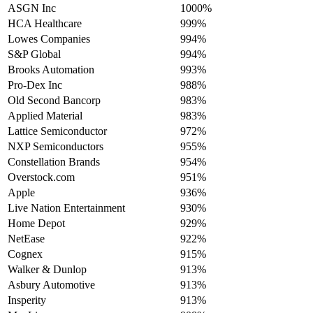
ASGN Inc
1000%
HCA Healthcare
999%
Lowes Companies
994%
S&P Global
994%
Brooks Automation
993%
Pro-Dex Inc
988%
Old Second Bancorp
983%
Applied Material
983%
Lattice Semiconductor
972%
NXP Semiconductors
955%
Constellation Brands
954%
Overstock.com
951%
Apple
936%
Live Nation Entertainment
930%
Home Depot
929%
NetEase
922%
Cognex
915%
Walker & Dunlop
913%
Asbury Automotive
913%
Insperity
913%