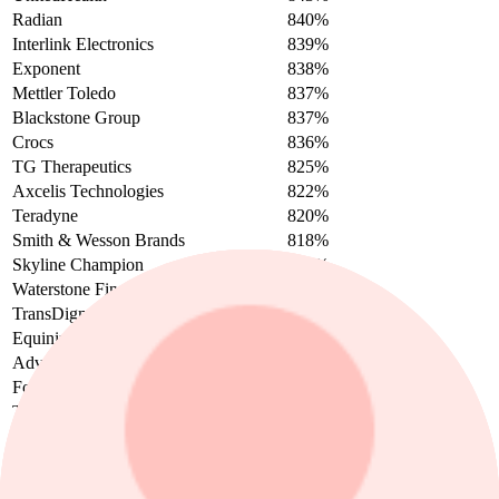
Radian
840%
Interlink Electronics
839%
Exponent
838%
Mettler Toledo
837%
Blackstone Group
837%
Crocs
836%
TG Therapeutics
825%
Axcelis Technologies
822%
Teradyne
820%
Smith & Wesson Brands
818%
Skyline Champion
815%
Waterstone Financial
811%
TransDigm
810%
Equinix
807%
Advanced Energy Industries
805%
Fonar
804%
Trane Technologies
804%
Resmed
803%
SBA Communications
794%
Repro Med Systems
792%