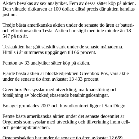
Aktien bevakas av sex analytiker. Fem av dessa sätter köp på aktien.
Den viktade riktkursen är 100 dollar, alltså precis där aktien handlas
just nu.
Tredje bästa amerikanska aktien under de senaste tio åren är batteri-
och elfordonsaktien Tesla. Aktien har stigit med inte mindre än 18
547 på tio år.
Teslaaktien har gått särskilt stark under de senaste månaderna.
Hittills i år summeras uppgången till 66 procent.
Femton av 33 analytiker sätter köp på aktien.
Fjärde bästa aktien är blockkedjeaktien Greenbox Pos, vars aktie
under de senaste tio åren avkastat 13 433 procent.
Greenbox Pos sysslar med utveckling, marknadsföring och
försäljning av blockkedjebaserade betalningslösningar.
Bolaget grundades 2007 och huvudkontoret ligger i San Diego.
Femte bästa amerikanska aktien under det senaste decenniet är
Orgenesis som sysslar med utveckling och tillverkning inom cell-
och genterapibranschen.
Orgenesisaktien har under de senaste tio åren avkastat 12 659