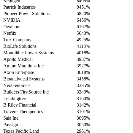
Repligen
8469%
Patrick Industries
8451%
Pioneer Power Solutions
6820%
NVIDIA
6456%
DexCom
6107%
Netflix
5643%
Trex Company
4925%
BioLife Solutions
4118%
Monolithic Power Systems
4018%
Apollo Medical
3937%
Ammo Munitions Inc
3927%
Axon Enterprise
3618%
Bioanalytical Systems
3458%
NeoGenomics
3385%
Builders FirstSource Inc
3249%
Lendingtree
3160%
B Riley Financial
3142%
Travere Therapeutics
3101%
Saia Inc
3095%
Paysign
3050%
Texas Pacific Land
2961%