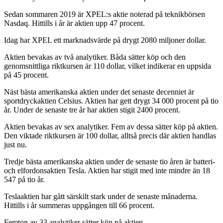
Sedan sommaren 2019 är XPEL:s aktie noterad på teknikbörsen
Nasdaq. Hittills i år är aktien upp 47 procent.
Idag har XPEL ett marknadsvärde på drygt 2080 miljoner dollar.
Aktien bevakas av två analytiker. Båda sätter köp och den
genomsnittliga riktkursen är 110 dollar, vilket indikerar en uppsida
på 45 procent.
Näst bästa amerikanska aktien under det senaste decenniet är
sportdryckaktien Celsius. Aktien har gett drygt 34 000 procent på tio
år. Under de senaste tre år har aktien stigit 2400 procent.
Aktien bevakas av sex analytiker. Fem av dessa sätter köp på aktien.
Den viktade riktkursen är 100 dollar, alltså precis där aktien handlas
just nu.
Tredje bästa amerikanska aktien under de senaste tio åren är batteri-
och elfordonsaktien Tesla. Aktien har stigit med inte mindre än 18
547 på tio år.
Teslaaktien har gått särskilt stark under de senaste månaderna.
Hittills i år summeras uppgången till 66 procent.
Femton av 33 analytiker sätter köp på aktien.