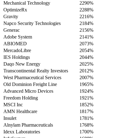
Mechanical Technology
2290%
OptimizeRx
2288%
Gravity
2216%
Napco Security Technologies
2184%
Generac
2156%
Adobe System
2141%
ABIOMED
2073%
MercadoLibre
2054%
IES Holdings
2044%
Daqo New Energy
2025%
Transcontinental Realty Investors
2012%
West Pharmaceutical Services
2007%
Old Dominion Freight Line
1965%
Advanced Micro Devices
1924%
Freedom Holding
1921%
MSCI Inc
1852%
AMN Healthcare
1817%
Insulet
1781%
Alnylam Pharmaceuticals
1768%
Idexx Laboratories
1700%