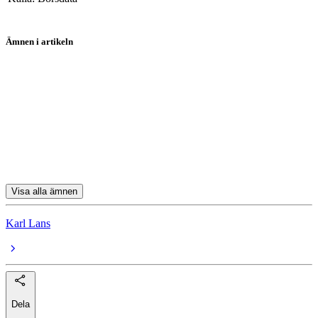
Ämnen i artikeln
aktier
XPEL
Tesla
Celsius
Ryvyl
Visa alla ämnen
Karl Lans
Dela