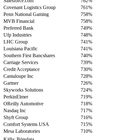
Salesforce.com
762%
Covenant Logistics Group
761%
Penn National Gaming
758%
MVB Financial
758%
Preferred Bank
749%
Ufp Industries
748%
LHC Group
741%
Louisiana Pacific
741%
Southern First Bancshares
740%
Carriage Services
739%
Credit Acceptance
730%
Cantaloupe Inc
728%
Gartner
726%
Skyworks Solutions
724%
PerkinElmer
719%
OReilly Automotive
718%
Nasdaq Inc
717%
Shyft Group
716%
Comfort Systems USA
715%
Mesa Laboratories
710%
Källa: Börsdata