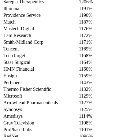
Sarepta Therapeutics
1206%
Illumina
1191%
Providence Service
1190%
Match
1187%
Mastech Digital
1176%
Lam Research
1172%
Smith-Midland Corp
1171%
Tencent
1169%
TechTarget
1168%
Staar Surgical
1164%
HMN Financial
1160%
Ensign
1159%
Perficient
1143%
Thermo Fisher Scientific
1132%
Microsoft
1129%
Arrowhead Pharmaceuticals
1127%
Synopsys
1125%
Amedisys
1114%
Gray Television
1108%
ProPhase Labs
1101%
RadNet
1096%