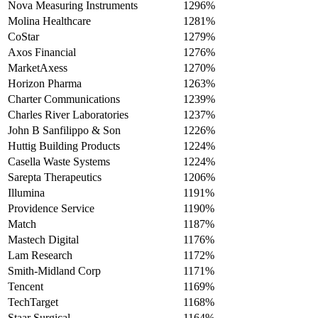
Nova Measuring Instruments
1296%
Molina Healthcare
1281%
CoStar
1279%
Axos Financial
1276%
MarketAxess
1270%
Horizon Pharma
1263%
Charter Communications
1239%
Charles River Laboratories
1237%
John B Sanfilippo & Son
1226%
Huttig Building Products
1224%
Casella Waste Systems
1224%
Sarepta Therapeutics
1206%
Illumina
1191%
Providence Service
1190%
Match
1187%
Mastech Digital
1176%
Lam Research
1172%
Smith-Midland Corp
1171%
Tencent
1169%
TechTarget
1168%
Staar Surgical
1164%