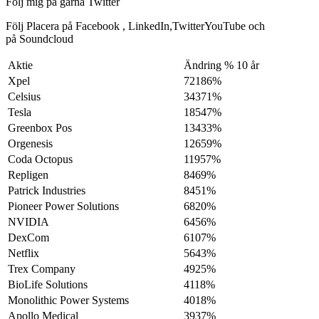
Följ mig på gärna Twitter
Följ Placera på Facebook , LinkedIn,TwitterYouTube och
på Soundcloud
Aktie
Ändring % 10 år
Xpel
72186%
Celsius
34371%
Tesla
18547%
Greenbox Pos
13433%
Orgenesis
12659%
Coda Octopus
11957%
Repligen
8469%
Patrick Industries
8451%
Pioneer Power Solutions
6820%
NVIDIA
6456%
DexCom
6107%
Netflix
5643%
Trex Company
4925%
BioLife Solutions
4118%
Monolithic Power Systems
4018%
Apollo Medical
3937%