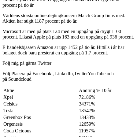
procent på tio år.
Världens största online-dejtingkoncern Match Group finns med.
Aktien har stigit 1187 procent på tio år.
Microsoft är med på plats 124 med en uppgång på drygt 1100
procent. Likaså Apple på plats 163 med en uppgång på 936 procent.
E-handelsbjässen Amazon är upp 1452 på tio år. Hittills i år har
bolaget dock bara presterat en uppgång på 1,7 procent.
Följ mig på gärna Twitter
Följ Placera på Facebook , LinkedIn,TwitterYouTube och
på Soundcloud
Aktie
Ändring % 10 år
Xpel
72186%
Celsius
34371%
Tesla
18547%
Greenbox Pos
13433%
Orgenesis
12659%
Coda Octopus
11957%