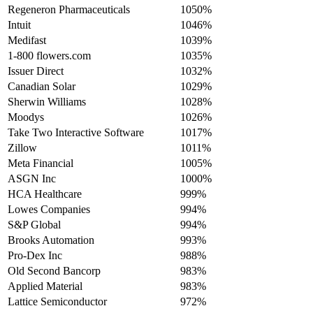
Regeneron Pharmaceuticals
1050%
Intuit
1046%
Medifast
1039%
1-800 flowers.com
1035%
Issuer Direct
1032%
Canadian Solar
1029%
Sherwin Williams
1028%
Moodys
1026%
Take Two Interactive Software
1017%
Zillow
1011%
Meta Financial
1005%
ASGN Inc
1000%
HCA Healthcare
999%
Lowes Companies
994%
S&P Global
994%
Brooks Automation
993%
Pro-Dex Inc
988%
Old Second Bancorp
983%
Applied Material
983%
Lattice Semiconductor
972%