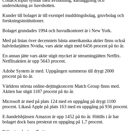
CodaOctopus sysslar med avbildning, kartläggning och
undersökning av havsbotten.
Kunder till bolaget är till exempel muddringsbolag, gruvbolag och
forskningsinstitutioner.
Bolaget grundades 1994 och huvudkontoret är i New York.
Med på listan över decenniets bästa amerikanska aktier finns också
halvledarjätten Nvidia, vars aktie stigit med 6456 procent på tio år.
En annan jätte vars aktie stigit mycket är streamingjätten Netflix.
Netflixaktien är upp 5643 procent.
Adobe System är med. Uppgången summeras till drygt 2000
procent på tio år.
Världens största online-dejtingkoncern Match Group finns med.
Aktien har stigit 1187 procent på tio år.
Microsoft är med på plats 124 med en uppgång på drygt 1100
procent. Likaså Apple på plats 163 med en uppgång på 936 procent.
E-handelsbjässen Amazon är upp 1452 på tio år. Hittills i år har
bolaget dock bara presterat en uppgång på 1,7 procent.