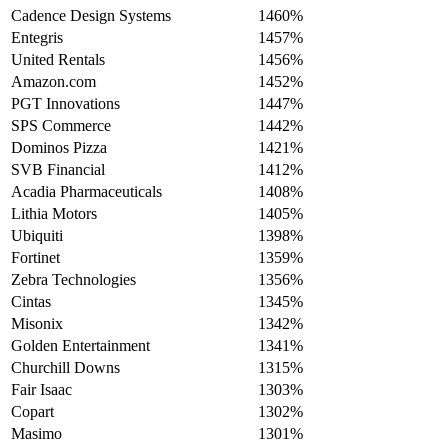
Cadence Design Systems
1460%
Entegris
1457%
United Rentals
1456%
Amazon.com
1452%
PGT Innovations
1447%
SPS Commerce
1442%
Dominos Pizza
1421%
SVB Financial
1412%
Acadia Pharmaceuticals
1408%
Lithia Motors
1405%
Ubiquiti
1398%
Fortinet
1359%
Zebra Technologies
1356%
Cintas
1345%
Misonix
1342%
Golden Entertainment
1341%
Churchill Downs
1315%
Fair Isaac
1303%
Copart
1302%
Masimo
1301%