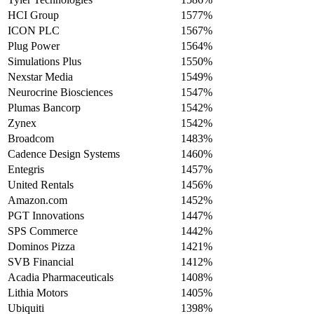
HCI Group
1577%
ICON PLC
1567%
Plug Power
1564%
Simulations Plus
1550%
Nexstar Media
1549%
Neurocrine Biosciences
1547%
Plumas Bancorp
1542%
Zynex
1542%
Broadcom
1483%
Cadence Design Systems
1460%
Entegris
1457%
United Rentals
1456%
Amazon.com
1452%
PGT Innovations
1447%
SPS Commerce
1442%
Dominos Pizza
1421%
SVB Financial
1412%
Acadia Pharmaceuticals
1408%
Lithia Motors
1405%
Ubiquiti
1398%