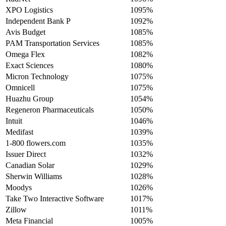
XPO Logistics
1095%
Independent Bank P
1092%
Avis Budget
1085%
PAM Transportation Services
1085%
Omega Flex
1082%
Exact Sciences
1080%
Micron Technology
1075%
Omnicell
1075%
Huazhu Group
1054%
Regeneron Pharmaceuticals
1050%
Intuit
1046%
Medifast
1039%
1-800 flowers.com
1035%
Issuer Direct
1032%
Canadian Solar
1029%
Sherwin Williams
1028%
Moodys
1026%
Take Two Interactive Software
1017%
Zillow
1011%
Meta Financial
1005%