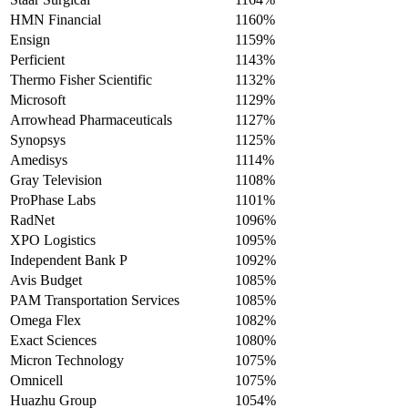
HMN Financial
1160%
Ensign
1159%
Perficient
1143%
Thermo Fisher Scientific
1132%
Microsoft
1129%
Arrowhead Pharmaceuticals
1127%
Synopsys
1125%
Amedisys
1114%
Gray Television
1108%
ProPhase Labs
1101%
RadNet
1096%
XPO Logistics
1095%
Independent Bank P
1092%
Avis Budget
1085%
PAM Transportation Services
1085%
Omega Flex
1082%
Exact Sciences
1080%
Micron Technology
1075%
Omnicell
1075%
Huazhu Group
1054%