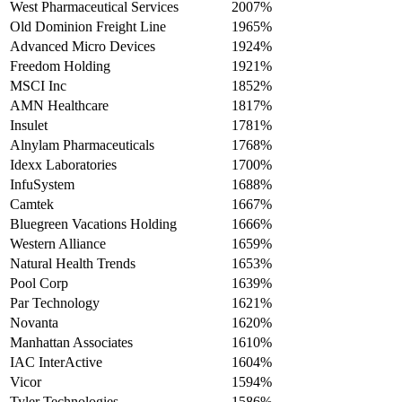
West Pharmaceutical Services
2007%
Old Dominion Freight Line
1965%
Advanced Micro Devices
1924%
Freedom Holding
1921%
MSCI Inc
1852%
AMN Healthcare
1817%
Insulet
1781%
Alnylam Pharmaceuticals
1768%
Idexx Laboratories
1700%
InfuSystem
1688%
Camtek
1667%
Bluegreen Vacations Holding
1666%
Western Alliance
1659%
Natural Health Trends
1653%
Pool Corp
1639%
Par Technology
1621%
Novanta
1620%
Manhattan Associates
1610%
IAC InterActive
1604%
Vicor
1594%
Tyler Technologies
1586%