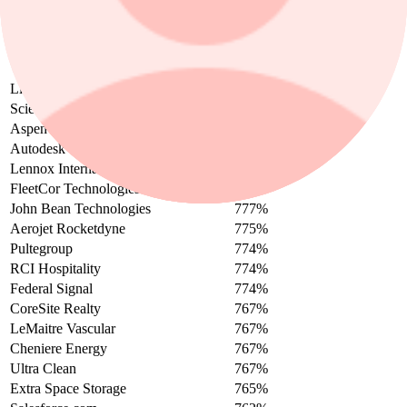
Taiwan Semiconductor Manufacturing
792%
Visa Inc
791%
Summit Financial
790%
Willdan
789%
Live Ventures
788%
Scientific Games
787%
Aspen Technology
787%
Autodesk
786%
Lennox International
782%
FleetCor Technologies
778%
John Bean Technologies
777%
Aerojet Rocketdyne
775%
Pultegroup
774%
RCI Hospitality
774%
Federal Signal
774%
CoreSite Realty
767%
LeMaitre Vascular
767%
Cheniere Energy
767%
Ultra Clean
767%
Extra Space Storage
765%