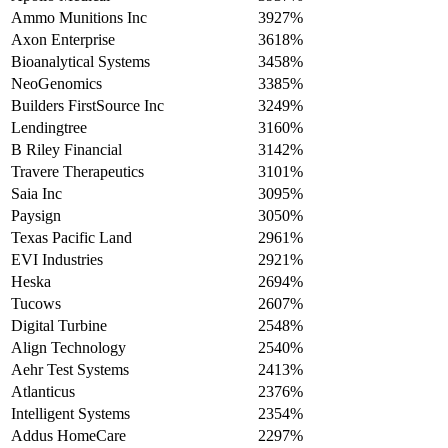
Ammo Munitions Inc
3927%
Axon Enterprise
3618%
Bioanalytical Systems
3458%
NeoGenomics
3385%
Builders FirstSource Inc
3249%
Lendingtree
3160%
B Riley Financial
3142%
Travere Therapeutics
3101%
Saia Inc
3095%
Paysign
3050%
Texas Pacific Land
2961%
EVI Industries
2921%
Heska
2694%
Tucows
2607%
Digital Turbine
2548%
Align Technology
2540%
Aehr Test Systems
2413%
Atlanticus
2376%
Intelligent Systems
2354%
Addus HomeCare
2297%