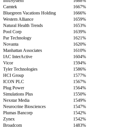
InfuSystem
1688%
Camtek
1667%
Bluegreen Vacations Holding
1666%
Western Alliance
1659%
Natural Health Trends
1653%
Pool Corp
1639%
Par Technology
1621%
Novanta
1620%
Manhattan Associates
1610%
IAC InterActive
1604%
Vicor
1594%
Tyler Technologies
1586%
HCI Group
1577%
ICON PLC
1567%
Plug Power
1564%
Simulations Plus
1550%
Nexstar Media
1549%
Neurocrine Biosciences
1547%
Plumas Bancorp
1542%
Zynex
1542%
Broadcom
1483%