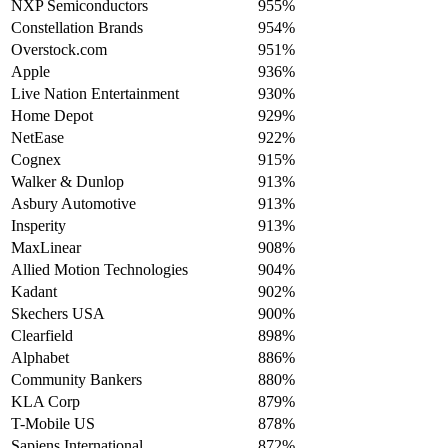
NXP Semiconductors
955%
Constellation Brands
954%
Overstock.com
951%
Apple
936%
Live Nation Entertainment
930%
Home Depot
929%
NetEase
922%
Cognex
915%
Walker & Dunlop
913%
Asbury Automotive
913%
Insperity
913%
MaxLinear
908%
Allied Motion Technologies
904%
Kadant
902%
Skechers USA
900%
Clearfield
898%
Alphabet
886%
Community Bankers
880%
KLA Corp
879%
T-Mobile US
878%
Sapiens International
872%