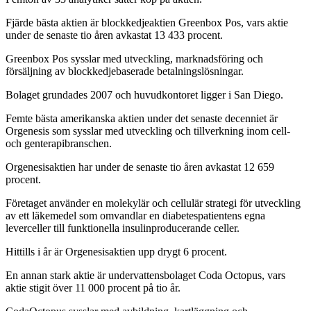
Fjärde bästa aktien är blockkedjeaktien Greenbox Pos, vars aktie
under de senaste tio åren avkastat 13 433 procent.
Greenbox Pos sysslar med utveckling, marknadsföring och
försäljning av blockkedjebaserade betalningslösningar.
Bolaget grundades 2007 och huvudkontoret ligger i San Diego.
Femte bästa amerikanska aktien under det senaste decenniet är
Orgenesis som sysslar med utveckling och tillverkning inom cell-
och genterapibranschen.
Orgenesisaktien har under de senaste tio åren avkastat 12 659
procent.
Företaget använder en molekylär och cellulär strategi för utveckling
av ett läkemedel som omvandlar en diabetespatientens egna
leverceller till funktionella insulinproducerande celler.
Hittills i år är Orgenesisaktien upp drygt 6 procent.
En annan stark aktie är undervattensbolaget Coda Octopus, vars
aktie stigit över 11 000 procent på tio år.