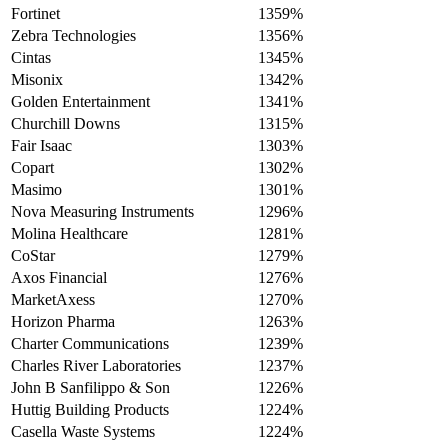
Fortinet
1359%
Zebra Technologies
1356%
Cintas
1345%
Misonix
1342%
Golden Entertainment
1341%
Churchill Downs
1315%
Fair Isaac
1303%
Copart
1302%
Masimo
1301%
Nova Measuring Instruments
1296%
Molina Healthcare
1281%
CoStar
1279%
Axos Financial
1276%
MarketAxess
1270%
Horizon Pharma
1263%
Charter Communications
1239%
Charles River Laboratories
1237%
John B Sanfilippo & Son
1226%
Huttig Building Products
1224%
Casella Waste Systems
1224%