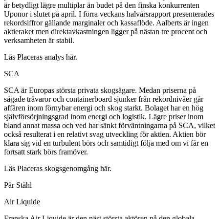
är betydligt lägre multiplar än budet på den finska konkurrenten
Uponor i slutet på april. I förra veckans halvårsrapport presenterades
rekordsiffror gällande marginaler och kassaflöde. Aalberts är ingen
aktieraket men direktavkastningen ligger på nästan tre procent och
verksamheten är stabil.
Läs Placeras analys här.
SCA
SCA är Europas största privata skogsägare. Medan priserna på
sågade trävaror och containerboard sjunker från rekordnivåer går
affären inom förnybar energi och skog starkt. Bolaget har en hög
självförsörjningsgrad inom energi och logistik. Lägre priser inom
bland annat massa och ved har sänkt förväntningarna på SCA, vilket
också resulterat i en relativt svag utveckling för aktien. Aktien bör
klara sig vid en turbulent börs och samtidigt följa med om vi får en
fortsatt stark börs framöver.
Läs Placeras skogsgenomgång här.
Pär Ståhl
Air Liquide
Franska Air Liquide är den näst största aktören på den globala