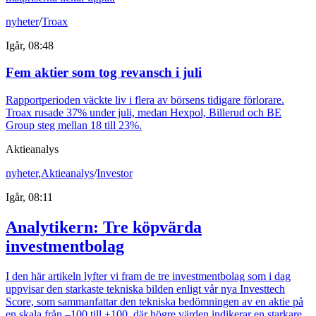
nyheter
/
Troax
Igår, 08:48
Fem aktier som tog revansch i juli
Rapportperioden väckte liv i flera av börsens tidigare förlorare.
Troax rusade 37% under juli, medan Hexpol, Billerud och BE
Group steg mellan 18 till 23%.
Aktieanalys
nyheter
,
Aktieanalys
/
Investor
Igår, 08:11
Analytikern: Tre köpvärda
investmentbolag
I den här artikeln lyfter vi fram de tre investmentbolag som i dag
uppvisar den starkaste tekniska bilden enligt vår nya Investtech
Score, som sammanfattar den tekniska bedömningen av en aktie på
en skala från –100 till +100, där högre värden indikerar en starkare