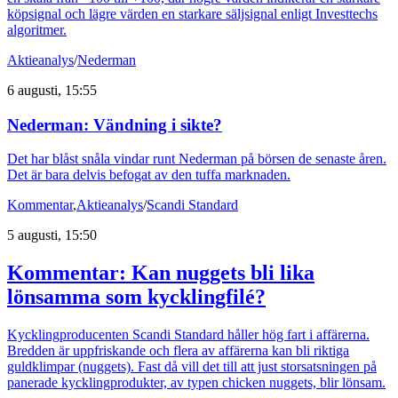
köpsignal och lägre värden en starkare säljsignal enligt Investtechs
algoritmer.
Aktieanalys
/
Nederman
6 augusti, 15:55
Nederman: Vändning i sikte?
Det har blåst snåla vindar runt Nederman på börsen de senaste åren.
Det är bara delvis befogat av den tuffa marknaden.
Kommentar
,
Aktieanalys
/
Scandi Standard
5 augusti, 15:50
Kommentar: Kan nuggets bli lika
lönsamma som kycklingfilé?
Kycklingproducenten Scandi Standard håller hög fart i affärerna.
Bredden är uppfriskande och flera av affärerna kan bli riktiga
guldklimpar (nuggets). Fast då vill det till att just storsatsningen på
panerade kycklingprodukter, av typen chicken nuggets, blir lönsam.