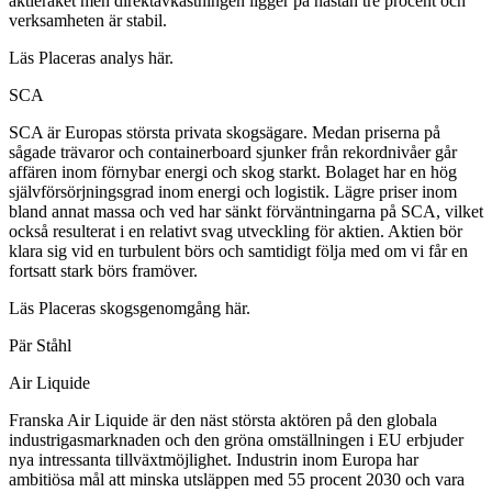
aktieraket men direktavkastningen ligger på nästan tre procent och
verksamheten är stabil.
Läs Placeras analys här.
SCA
SCA är Europas största privata skogsägare. Medan priserna på
sågade trävaror och containerboard sjunker från rekordnivåer går
affären inom förnybar energi och skog starkt. Bolaget har en hög
självförsörjningsgrad inom energi och logistik. Lägre priser inom
bland annat massa och ved har sänkt förväntningarna på SCA, vilket
också resulterat i en relativt svag utveckling för aktien. Aktien bör
klara sig vid en turbulent börs och samtidigt följa med om vi får en
fortsatt stark börs framöver.
Läs Placeras skogsgenomgång här.
Pär Ståhl
Air Liquide
Franska Air Liquide är den näst största aktören på den globala
industrigasmarknaden och den gröna omställningen i EU erbjuder
nya intressanta tillväxtmöjlighet. Industrin inom Europa har
ambitiösa mål att minska utsläppen med 55 procent 2030 och vara