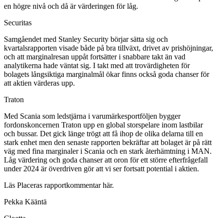
en högre nivå och då är värderingen för låg.
Securitas
Samgåendet med Stanley Security börjar sätta sig och
kvartalsrapporten visade både på bra tillväxt, drivet av prishöjningar,
och att marginalresan uppåt fortsätter i snabbare takt än vad
analytikerna hade väntat sig. I takt med att trovärdigheten för
bolagets långsiktiga marginalmål ökar finns också goda chanser för
att aktien värderas upp.
Traton
Med Scania som ledstjärna i varumärkesportföljen bygger
fordonskoncernen Traton upp en global storspelare inom lastbilar
och bussar. Det gick länge trögt att få ihop de olika delarna till en
stark enhet men den senaste rapporten bekräftar att bolaget är på rätt
väg med fina marginaler i Scania och en stark återhämtning i MAN.
Låg värdering och goda chanser att oron för ett större efterfrågefall
under 2024 är överdriven gör att vi ser fortsatt potential i aktien.
Läs Placeras rapportkommentar här.
Pekka Kääntä