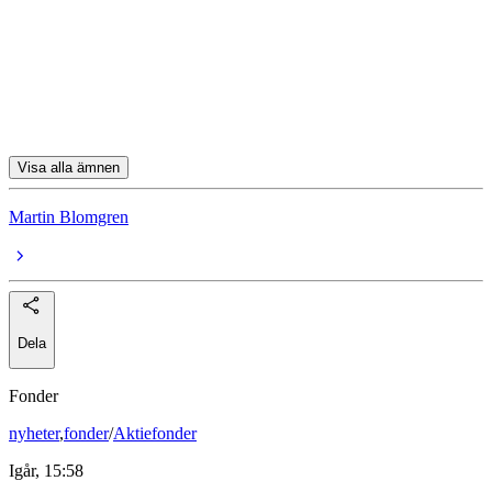
Rejlers
Fagerhult
New Wave Group
Visa alla ämnen
Martin Blomgren
Dela
Fonder
nyheter
,
fonder
/
Aktiefonder
Igår, 15:58