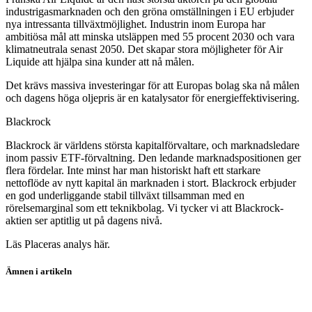
industrigasmarknaden och den gröna omställningen i EU erbjuder
nya intressanta tillväxtmöjlighet. Industrin inom Europa har
ambitiösa mål att minska utsläppen med 55 procent 2030 och vara
klimatneutrala senast 2050. Det skapar stora möjligheter för Air
Liquide att hjälpa sina kunder att nå målen.
Det krävs massiva investeringar för att Europas bolag ska nå målen
och dagens höga oljepris är en katalysator för energieffektivisering.
Blackrock
Blackrock är världens största kapitalförvaltare, och marknadsledare
inom passiv ETF-förvaltning. Den ledande marknadspositionen ger
flera fördelar. Inte minst har man historiskt haft ett starkare
nettoflöde av nytt kapital än marknaden i stort. Blackrock erbjuder
en god underliggande stabil tillväxt tillsamman med en
rörelsemarginal som ett teknikbolag. Vi tycker vi att Blackrock-
aktien ser aptitlig ut på dagens nivå.
Läs Placeras analys här.
Ämnen i artikeln
koptips
aktier