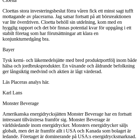
Cloetta
Cloettas stora investeringsbeslut förra våren fick ett minst sagt tufft
mottagande av placerarna. Jag satsar fortsatt på att börsreaktionen
var lite överdriven. Cloetta behöll sin utdelning, kom med en
hygglig rapport och det bör finnas potential kvar för uppgång i ett
stabilt företag som har förutsättningar att klara en
konjunkturnedgång bra.
Bayer
Tysk kemi- och läkemedelsjätte med bred produktportfölj inom både
hälsa och jordbruksprodukter. En växande och åldrande befolkning
ger långsiktig medvind och aktien är lågt värderad.
Läs Placeras analys här.
Karl Lans
Monster Beverage
Amerikanska energidrycksjätten Monster Beverage har en fortsatt
intressant tillväxtresa framför sig. Monster Beverage är
världsledande inom energidrycker. Monsters energidrycker säljs
globalt, men det är framför allt i USA och Kanada som bolaget är
ledande. Företaget är dominerande på USA:s energidrycksmarknad.