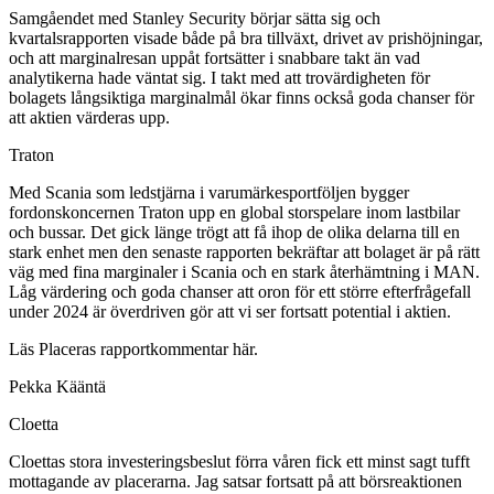
Samgåendet med Stanley Security börjar sätta sig och
kvartalsrapporten visade både på bra tillväxt, drivet av prishöjningar,
och att marginalresan uppåt fortsätter i snabbare takt än vad
analytikerna hade väntat sig. I takt med att trovärdigheten för
bolagets långsiktiga marginalmål ökar finns också goda chanser för
att aktien värderas upp.
Traton
Med Scania som ledstjärna i varumärkesportföljen bygger
fordonskoncernen Traton upp en global storspelare inom lastbilar
och bussar. Det gick länge trögt att få ihop de olika delarna till en
stark enhet men den senaste rapporten bekräftar att bolaget är på rätt
väg med fina marginaler i Scania och en stark återhämtning i MAN.
Låg värdering och goda chanser att oron för ett större efterfrågefall
under 2024 är överdriven gör att vi ser fortsatt potential i aktien.
Läs Placeras rapportkommentar här.
Pekka Kääntä
Cloetta
Cloettas stora investeringsbeslut förra våren fick ett minst sagt tufft
mottagande av placerarna. Jag satsar fortsatt på att börsreaktionen