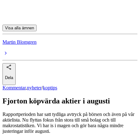
Fagerhult
New Wave Group
Visa alla ämnen
Martin Blomgren
Dela
Kommentar
,
nyheter
/
koptips
Fjorton köpvärda aktier i augusti
Rapportperioden har satt tydliga avtryck på börsen och även på vår
aktielista. Nu flyttas fokus från stora till små bolag och till
makrostatistiken. Vi har is i magen och gör bara några mindre
justeringar inför augusti.