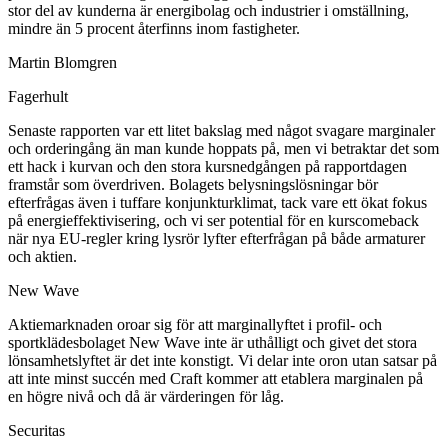
stor del av kunderna är energibolag och industrier i omställning,
mindre än 5 procent återfinns inom fastigheter.
Martin Blomgren
Fagerhult
Senaste rapporten var ett litet bakslag med något svagare marginaler
och orderingång än man kunde hoppats på, men vi betraktar det som
ett hack i kurvan och den stora kursnedgången på rapportdagen
framstår som överdriven. Bolagets belysningslösningar bör
efterfrågas även i tuffare konjunkturklimat, tack vare ett ökat fokus
på energieffektivisering, och vi ser potential för en kurscomeback
när nya EU-regler kring lysrör lyfter efterfrågan på både armaturer
och aktien.
New Wave
Aktiemarknaden oroar sig för att marginallyftet i profil- och
sportklädesbolaget New Wave inte är uthålligt och givet det stora
lönsamhetslyftet är det inte konstigt. Vi delar inte oron utan satsar på
att inte minst succén med Craft kommer att etablera marginalen på
en högre nivå och då är värderingen för låg.
Securitas