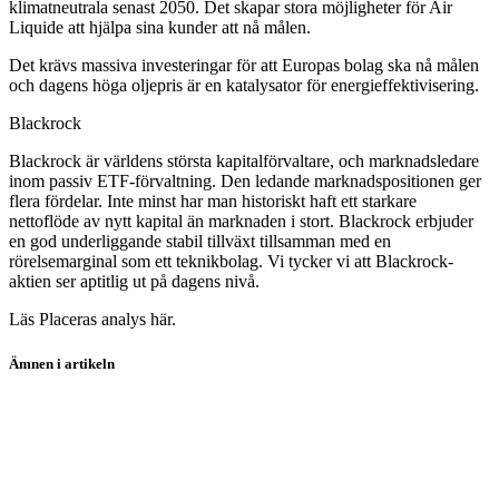
klimatneutrala senast 2050. Det skapar stora möjligheter för Air
Liquide att hjälpa sina kunder att nå målen.
Det krävs massiva investeringar för att Europas bolag ska nå målen
och dagens höga oljepris är en katalysator för energieffektivisering.
Blackrock
Blackrock är världens största kapitalförvaltare, och marknadsledare
inom passiv ETF-förvaltning. Den ledande marknadspositionen ger
flera fördelar. Inte minst har man historiskt haft ett starkare
nettoflöde av nytt kapital än marknaden i stort. Blackrock erbjuder
en god underliggande stabil tillväxt tillsamman med en
rörelsemarginal som ett teknikbolag. Vi tycker vi att Blackrock-
aktien ser aptitlig ut på dagens nivå.
Läs Placeras analys här.
Ämnen i artikeln
koptips
aktier
Rejlers