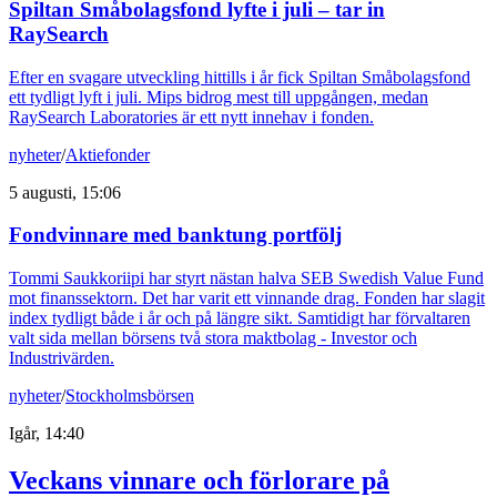
Spiltan Småbolagsfond lyfte i juli – tar in
RaySearch
Efter en svagare utveckling hittills i år fick Spiltan Småbolagsfond
ett tydligt lyft i juli. Mips bidrog mest till uppgången, medan
RaySearch Laboratories är ett nytt innehav i fonden.
nyheter
/
Aktiefonder
5 augusti, 15:06
Fondvinnare med banktung portfölj
Tommi Saukkoriipi har styrt nästan halva SEB Swedish Value Fund
mot finanssektorn. Det har varit ett vinnande drag. Fonden har slagit
index tydligt både i år och på längre sikt. Samtidigt har förvaltaren
valt sida mellan börsens två stora maktbolag - Investor och
Industrivärden.
nyheter
/
Stockholmsbörsen
Igår, 14:40
Veckans vinnare och förlorare på