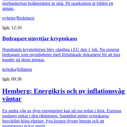
storbankernas bolåneräntor är små. På sparkonton är bilden en
annan.
nyheter
/
Bedrägeri
Igår, 12:10
Bedragare utnyttjar kryptokaos
Hundratals kryptobörser blev olagliga i EU den 1 juli. Nu poserar
bedragare som myndigheter med förfalskade dokument för att lura
kunder på deras pengar.
krönika
/
Inflation
Igår, 09:38
Hemberg: Energikris och ny inflationsvåg
väntar
En andra våg av dyra energipriser kan nå oss redan i höst. Europas
gaslager pekar i den riktningen. Samtidigt möter svenskarna
besvärligt höga elpriser, fyra kronor dyrare bensin och att
matpriserna tickar uppåt.