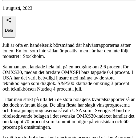
1 augusti, 2023
Dela
Juli är ofta en händelserik börsmånad där halvårsrapporterna sätter
tonen. En ton som inte sällan är positiv, men i år har den inte följt
mönstret i Stockholm.
Sammantaget landade hela juli på en nedgång om 2,6 procent för
OMXS30, medan det bredare OMXSPI bara tappade 0,4 procent. I
USA har det varit betydligt ljusare med många av de stora
teknikbolagen som draglok. S&P500 klättrade omkring 3 procent
och teknikbörsen Nasdaq 4 procent i juli.
Tittar man strikt på utfallet i de stora bolagens kvartalsrapporter så är
det dock svårt att klaga. De allra flesta har slagit vinstprognoserna
och försäljningsprognoserna såväl i USA som i Sverige. Bland de
rörelsedrivande bolagen i det svenska OMXS30-indexet handlar det
om knappt 70 procent som kommit in högre på vinstsidan och 60
procent på omsättningen.
I snitt har storbolagen slagit vinstprognoserna med nästan 3 procent