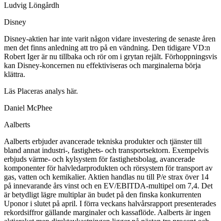
Ludvig Löngårdh
Disney
Disney-aktien har inte varit någon vidare investering de senaste åren
men det finns anledning att tro på en vändning. Den tidigare VD:n
Robert Iger är nu tillbaka och rör om i grytan rejält. Förhoppningsvis
kan Disney-koncernen nu effektiviseras och marginalerna börja
klättra.
Läs Placeras analys här.
Daniel McPhee
Aalberts
Aalberts erbjuder avancerade tekniska produkter och tjänster till
bland annat industri-, fastighets- och transportsektorn. Exempelvis
erbjuds värme- och kylsystem för fastighetsbolag, avancerade
komponenter för halvledarprodukten och rörsystem för transport av
gas, vatten och kemikalier. Aktien handlas nu till P/e strax över 14
på innevarande års vinst och en EV/EBITDA-multipel om 7,4. Det
är betydligt lägre multiplar än budet på den finska konkurrenten
Uponor i slutet på april. I förra veckans halvårsrapport presenterades
rekordsiffror gällande marginaler och kassaflöde. Aalberts är ingen