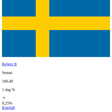
Rejlers B
Senast
160,40
1 dag %
0,25%
Köp
Sälj