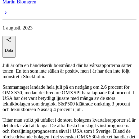
Martin Blomgren
1 augusti, 2023
Dela
Juli är ofta en händelserik börsmånad där halvårsrapporterna sätter
tonen. En ton som inte sällan är positiv, men i år har den inte följt
mönstret i Stockholm.
Sammantaget landade hela juli på en nedgång om 2,6 procent för
OMXS30, medan det bredare OMXSPI bara tappade 0,4 procent. I
USA har det varit betydligt ljusare med många av de stora
teknikbolagen som draglok. S&P500 klättrade omkring 3 procent
och teknikbörsen Nasdaq 4 procent i juli.
Tittar man strikt på utfallet i de stora bolagens kvartalsrapporter så är
det dock svårt att klaga. De allra flesta har slagit vinstprognoserna
och försäljningsprognoserna såväl i USA som i Sverige. Bland de
rörelsedrivande bolagen i det svenska OMXS30-indexet handlar det