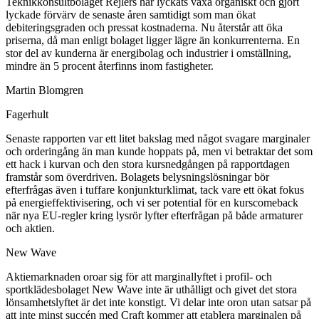
Teknikkonsultbolaget Rejlers har lyckats växa organiskt och gjort
lyckade förvärv de senaste åren samtidigt som man ökat
debiteringsgraden och pressat kostnaderna. Nu återstår att öka
priserna, då man enligt bolaget ligger lägre än konkurrenterna. En
stor del av kunderna är energibolag och industrier i omställning,
mindre än 5 procent återfinns inom fastigheter.
Martin Blomgren
Fagerhult
Senaste rapporten var ett litet bakslag med något svagare marginaler
och orderingång än man kunde hoppats på, men vi betraktar det som
ett hack i kurvan och den stora kursnedgången på rapportdagen
framstår som överdriven. Bolagets belysningslösningar bör
efterfrågas även i tuffare konjunkturklimat, tack vare ett ökat fokus
på energieffektivisering, och vi ser potential för en kurscomeback
när nya EU-regler kring lysrör lyfter efterfrågan på både armaturer
och aktien.
New Wave
Aktiemarknaden oroar sig för att marginallyftet i profil- och
sportklädesbolaget New Wave inte är uthålligt och givet det stora
lönsamhetslyftet är det inte konstigt. Vi delar inte oron utan satsar på
att inte minst succén med Craft kommer att etablera marginalen på