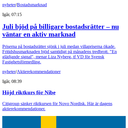
nyheter
/
Bostadsmarknad
Igår, 07:15
Juli bjöd på billigare bostadsrätter – nu
väntar en aktiv marknad
Priserna på bostadsrätter sjönk i juli medan villapriserna ökade.
Fritidshusmarknaden bjöd samtidigt på månadens tredbrott. "En
glädjande signal", menar Liza Nyberg, tf VD för Svensk
Fastighetsförmedling.
nyheter
/
Aktierekommendationer
Igår, 08:39
Höjd riktkurs för Nibe
Citigroup sänker riktkursen för Novo Nordisk. Här är dagens
aktierekommendationer.