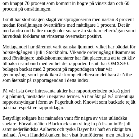
om knappt 70 procent som kommit in högre på vinstsidan och 60
procent på omsättningen.
I snitt har storbolagen slagit vinstprognoserna med nästan 3 procent
medan försäljningen överträffats med måttligare 1 procent. Det är
med andra ord bättre marginaler snarare än starkare efterfrågan som i
huvudsak förklarar att vinsterna överraskat positivt.
Mottagandet har däremot varit ganska ljummet, vilket har bäddat för
börsnedgången i juli i Stockholm. Vikande orderingång tillsammans
med försiktigare utsiktskommentarer har fått placerarna att ta ett kliv
tillbaka i samband med en hel del rapporter. I snitt har OMXS30-
bolagen backat med 2 procent på rapportdagen visar vår
genomgång, som i praktiken är komplett eftersom det bara är Nibe
som återstår på rapportagendan i detta index.
På vår lista över intressanta aktier har rapportperioden också gjort
sig påmind, mestadels i negativa termer. Vi har åkt på två ordentliga
rapportsnytingar i form av Fagerhult och Knowit som backade rejält
på sina respektive rapportdagar.
Betydligt roligare har månaden varit för några av våra utländska
spelare. Förvaltarjätten Blackrock som vi tog in på listan inför juli
samt nederländska Aalberts och tyska Bayer har haft en riktigt bra
månad. Även Handelsbanken har visat framfötterna, men totalt sett