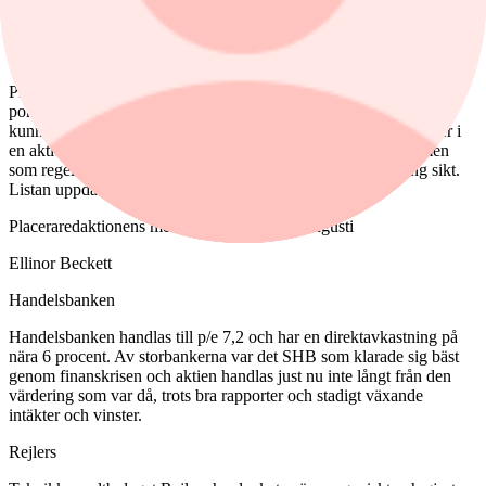
högre lönsamhet. Vi tror att det kan ändras i takt med fler bevis på
att bolaget gör rätt saker, och lättar oron för den höga
skuldsättningen så finns en bra uppsida.
Placeras lista över köpvärda aktier ska inte ses som en sammansatt
portfölj utan som inspiration och som förslag på aktier som skulle
kunna ingå i en individuell portfölj. Ser vi spännande möjligheter i
en aktie på kort- och medellång sikt kan de få plats på listan men
som regel ger vi förslag på aktier som ska kunna ägas på lång sikt.
Listan uppdateras en gång i månaden.
Placeraredaktionens mest köpvärda aktier i augusti
Ellinor Beckett
Handelsbanken
Handelsbanken handlas till p/e 7,2 och har en direktavkastning på
nära 6 procent. Av storbankerna var det SHB som klarade sig bäst
genom finanskrisen och aktien handlas just nu inte långt från den
värdering som var då, trots bra rapporter och stadigt växande
intäkter och vinster.
Rejlers