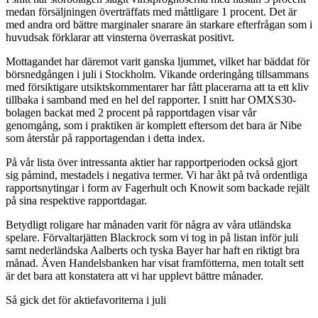
medan försäljningen överträffats med måttligare 1 procent. Det är
med andra ord bättre marginaler snarare än starkare efterfrågan som i
huvudsak förklarar att vinsterna överraskat positivt.
Mottagandet har däremot varit ganska ljummet, vilket har bäddat för
börsnedgången i juli i Stockholm. Vikande orderingång tillsammans
med försiktigare utsiktskommentarer har fått placerarna att ta ett kliv
tillbaka i samband med en hel del rapporter. I snitt har OMXS30-
bolagen backat med 2 procent på rapportdagen visar vår
genomgång, som i praktiken är komplett eftersom det bara är Nibe
som återstår på rapportagendan i detta index.
På vår lista över intressanta aktier har rapportperioden också gjort
sig påmind, mestadels i negativa termer. Vi har åkt på två ordentliga
rapportsnytingar i form av Fagerhult och Knowit som backade rejält
på sina respektive rapportdagar.
Betydligt roligare har månaden varit för några av våra utländska
spelare. Förvaltarjätten Blackrock som vi tog in på listan inför juli
samt nederländska Aalberts och tyska Bayer har haft en riktigt bra
månad. Även Handelsbanken har visat framfötterna, men totalt sett
är det bara att konstatera att vi har upplevt bättre månader.
Så gick det för aktiefavoriterna i juli