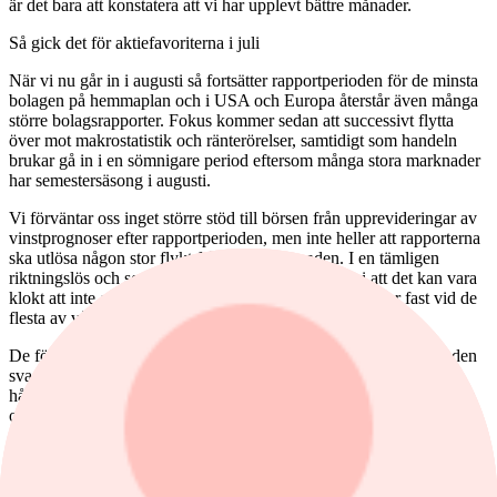
är det bara att konstatera att vi har upplevt bättre månader.
Så gick det för aktiefavoriterna i juli
När vi nu går in i augusti så fortsätter rapportperioden för de minsta
bolagen på hemmaplan och i USA och Europa återstår även många
större bolagsrapporter. Fokus kommer sedan att successivt flytta
över mot makrostatistik och ränterörelser, samtidigt som handeln
brukar gå in i en sömnigare period eftersom många stora marknader
har semestersäsong i augusti.
Vi förväntar oss inget större stöd till börsen från upprevideringar av
vinstprognoser efter rapportperioden, men inte heller att rapporterna
ska utlösa någon stor flykt från aktiemarknaden. I en tämligen
riktningslös och semesterorienterad marknad tror vi att det kan vara
klokt att inte göra allt för stora förändringar och vi håller fast vid de
flesta av våra aktieval.
De förändringar vi ändå gör är att Knowit får lämna listan efter den
svaga rapporten och även Alfen får respass då vi ser risk för att
hårdare konkurrens kan utmana bolagets lönsamhetspotential, även
om vi i grunden gillar deras exponering mot elektrifieringen.
Samtidigt gör en gammal bekant i form av Securitas comeback. I
deras fall var rapporten som kom i fredags överlag bra men
aktiemarknaden har varit ovillig att belöna stegen som tas mot en