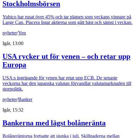
Stockholmsbörsen
Yubico har rusat över 45% och tar platsen som veckans vinnare på
Large Cap. Placera listar aktierna som gått bäst och sämst i veckan.
nyheter
/
Yen
Igår, 13:00
USA rycker ut för yenen – och retar upp
Europa
USA:s ingripande för yenen har retat upp ECB. De senaste
veckorna har den japanska valutan förvandlat valutamarknaden till
storpolitik.
nyheter
/
Banker
Igår, 15:32
Bankerna med lägst bolåneränta
Bolåneräntorna fortsatte att sjunka i juli. Skillnaderna mellan