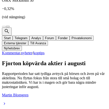
OMX Stockholm 30
−0,32%
(vid stängning)
Start
Telegram
Analys
Forum
Fonder
Privatekonomi
Externa tjänster
Till Avanza
Nyhetsbrev
Kommentar
,
nyheter
/
koptips
Fjorton köpvärda aktier i augusti
Rapportperioden har satt tydliga avtryck på börsen och även på vår
aktielista. Nu flyttas fokus från stora till små bolag och till
makrostatistiken. Vi har is i magen och gör bara några mindre
justeringar inför augusti.
Martin Blomgren