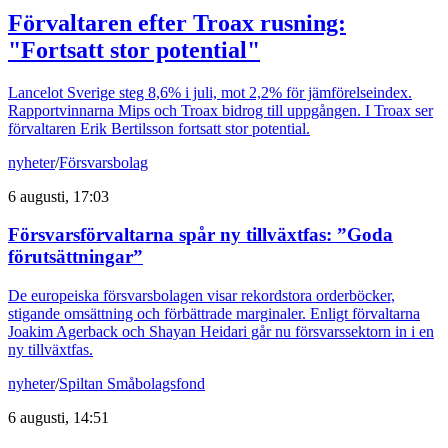
Förvaltaren efter Troax rusning:
"Fortsatt stor potential"
Lancelot Sverige steg 8,6% i juli, mot 2,2% för jämförelseindex.
Rapportvinnarna Mips och Troax bidrog till uppgången. I Troax ser
förvaltaren Erik Bertilsson fortsatt stor potential.
nyheter
/
Försvarsbolag
6 augusti, 17:03
Försvarsförvaltarna spår ny tillväxtfas: ”Goda
förutsättningar”
De europeiska försvarsbolagen visar rekordstora orderböcker,
stigande omsättning och förbättrade marginaler. Enligt förvaltarna
Joakim Agerback och Shayan Heidari går nu försvarssektorn in i en
ny tillväxtfas.
nyheter
/
Spiltan Småbolagsfond
6 augusti, 14:51