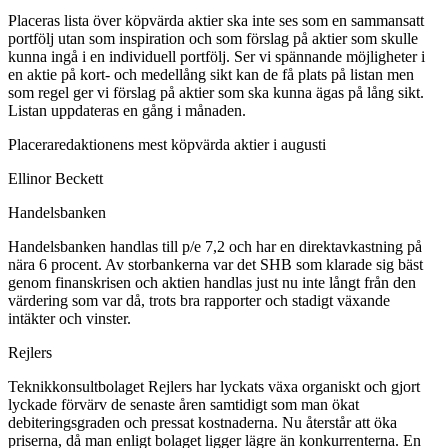
Placeras lista över köpvärda aktier ska inte ses som en sammansatt
portfölj utan som inspiration och som förslag på aktier som skulle
kunna ingå i en individuell portfölj. Ser vi spännande möjligheter i
en aktie på kort- och medellång sikt kan de få plats på listan men
som regel ger vi förslag på aktier som ska kunna ägas på lång sikt.
Listan uppdateras en gång i månaden.
Placeraredaktionens mest köpvärda aktier i augusti
Ellinor Beckett
Handelsbanken
Handelsbanken handlas till p/e 7,2 och har en direktavkastning på
nära 6 procent. Av storbankerna var det SHB som klarade sig bäst
genom finanskrisen och aktien handlas just nu inte långt från den
värdering som var då, trots bra rapporter och stadigt växande
intäkter och vinster.
Rejlers
Teknikkonsultbolaget Rejlers har lyckats växa organiskt och gjort
lyckade förvärv de senaste åren samtidigt som man ökat
debiteringsgraden och pressat kostnaderna. Nu återstår att öka
priserna, då man enligt bolaget ligger lägre än konkurrenterna. En