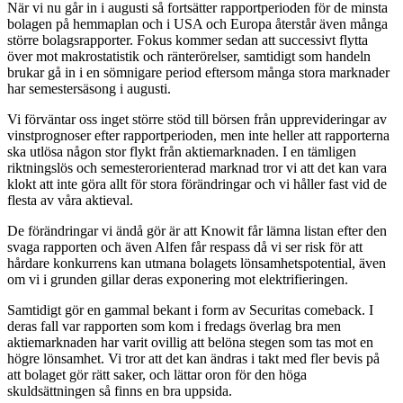
När vi nu går in i augusti så fortsätter rapportperioden för de minsta
bolagen på hemmaplan och i USA och Europa återstår även många
större bolagsrapporter. Fokus kommer sedan att successivt flytta
över mot makrostatistik och ränterörelser, samtidigt som handeln
brukar gå in i en sömnigare period eftersom många stora marknader
har semestersäsong i augusti.
Vi förväntar oss inget större stöd till börsen från upprevideringar av
vinstprognoser efter rapportperioden, men inte heller att rapporterna
ska utlösa någon stor flykt från aktiemarknaden. I en tämligen
riktningslös och semesterorienterad marknad tror vi att det kan vara
klokt att inte göra allt för stora förändringar och vi håller fast vid de
flesta av våra aktieval.
De förändringar vi ändå gör är att Knowit får lämna listan efter den
svaga rapporten och även Alfen får respass då vi ser risk för att
hårdare konkurrens kan utmana bolagets lönsamhetspotential, även
om vi i grunden gillar deras exponering mot elektrifieringen.
Samtidigt gör en gammal bekant i form av Securitas comeback. I
deras fall var rapporten som kom i fredags överlag bra men
aktiemarknaden har varit ovillig att belöna stegen som tas mot en
högre lönsamhet. Vi tror att det kan ändras i takt med fler bevis på
att bolaget gör rätt saker, och lättar oron för den höga
skuldsättningen så finns en bra uppsida.