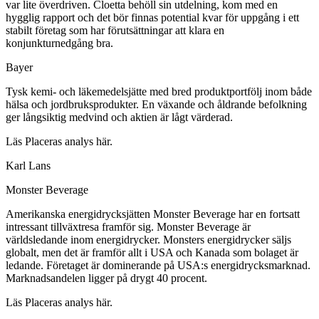
var lite överdriven. Cloetta behöll sin utdelning, kom med en
hygglig rapport och det bör finnas potential kvar för uppgång i ett
stabilt företag som har förutsättningar att klara en
konjunkturnedgång bra.
Bayer
Tysk kemi- och läkemedelsjätte med bred produktportfölj inom både
hälsa och jordbruksprodukter. En växande och åldrande befolkning
ger långsiktig medvind och aktien är lågt värderad.
Läs Placeras analys här.
Karl Lans
Monster Beverage
Amerikanska energidrycksjätten Monster Beverage har en fortsatt
intressant tillväxtresa framför sig. Monster Beverage är
världsledande inom energidrycker. Monsters energidrycker säljs
globalt, men det är framför allt i USA och Kanada som bolaget är
ledande. Företaget är dominerande på USA:s energidrycksmarknad.
Marknadsandelen ligger på drygt 40 procent.
Läs Placeras analys här.