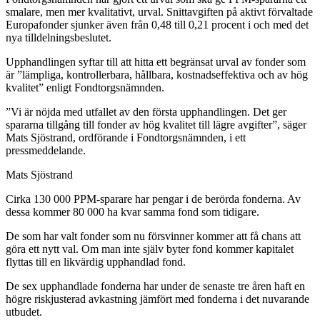
smalare, men mer kvalitativt, urval. Snittavgiften på aktivt förvaltade
Europafonder sjunker även från 0,48 till 0,21 procent i och med det
nya tilldelningsbeslutet.
Upphandlingen syftar till att hitta ett begränsat urval av fonder som
är ”lämpliga, kontrollerbara, hållbara, kostnadseffektiva och av hög
kvalitet” enligt Fondtorgsnämnden.
”Vi är nöjda med utfallet av den första upphandlingen. Det ger
spararna tillgång till fonder av hög kvalitet till lägre avgifter”, säger
Mats Sjöstrand, ordförande i Fondtorgsnämnden, i ett
pressmeddelande.
Mats Sjöstrand
Cirka 130 000 PPM-sparare har pengar i de berörda fonderna. Av
dessa kommer 80 000 ha kvar samma fond som tidigare.
De som har valt fonder som nu försvinner kommer att få chans att
göra ett nytt val. Om man inte själv byter fond kommer kapitalet
flyttas till en likvärdig upphandlad fond.
De sex upphandlade fonderna har under de senaste tre åren haft en
högre riskjusterad avkastning jämfört med fonderna i det nuvarande
utbudet.