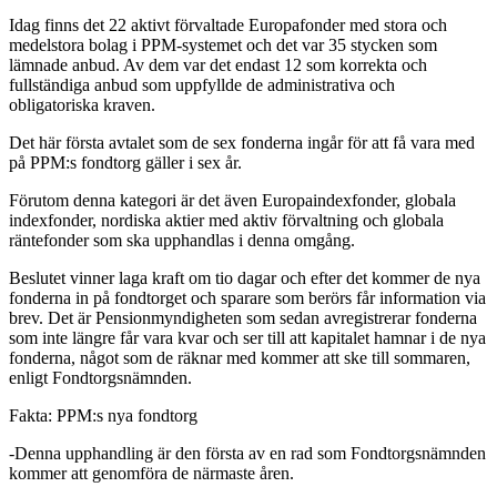
Idag finns det 22 aktivt förvaltade Europafonder med stora och
medelstora bolag i PPM-systemet och det var 35 stycken som
lämnade anbud. Av dem var det endast 12 som korrekta och
fullständiga anbud som uppfyllde de administrativa och
obligatoriska kraven.
Det här första avtalet som de sex fonderna ingår för att få vara med
på PPM:s fondtorg gäller i sex år.
Förutom denna kategori är det även Europaindexfonder, globala
indexfonder, nordiska aktier med aktiv förvaltning och globala
räntefonder som ska upphandlas i denna omgång.
Beslutet vinner laga kraft om tio dagar och efter det kommer de nya
fonderna in på fondtorget och sparare som berörs får information via
brev. Det är Pensionmyndigheten som sedan avregistrerar fonderna
som inte längre får vara kvar och ser till att kapitalet hamnar i de nya
fonderna, något som de räknar med kommer att ske till sommaren,
enligt Fondtorgsnämnden.
Fakta: PPM:s nya fondtorg
-Denna upphandling är den första av en rad som Fondtorgsnämnden
kommer att genomföra de närmaste åren.