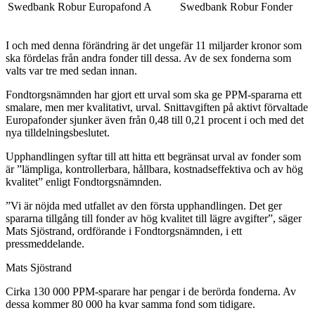
Swedbank Robur Europafond A
Swedbank Robur Fonder
I och med denna förändring är det ungefär 11 miljarder kronor som
ska fördelas från andra fonder till dessa. Av de sex fonderna som
valts var tre med sedan innan.
Fondtorgsnämnden har gjort ett urval som ska ge PPM-spararna ett
smalare, men mer kvalitativt, urval. Snittavgiften på aktivt förvaltade
Europafonder sjunker även från 0,48 till 0,21 procent i och med det
nya tilldelningsbeslutet.
Upphandlingen syftar till att hitta ett begränsat urval av fonder som
är ”lämpliga, kontrollerbara, hållbara, kostnadseffektiva och av hög
kvalitet” enligt Fondtorgsnämnden.
”Vi är nöjda med utfallet av den första upphandlingen. Det ger
spararna tillgång till fonder av hög kvalitet till lägre avgifter”, säger
Mats Sjöstrand, ordförande i Fondtorgsnämnden, i ett
pressmeddelande.
Mats Sjöstrand
Cirka 130 000 PPM-sparare har pengar i de berörda fonderna. Av
dessa kommer 80 000 ha kvar samma fond som tidigare.