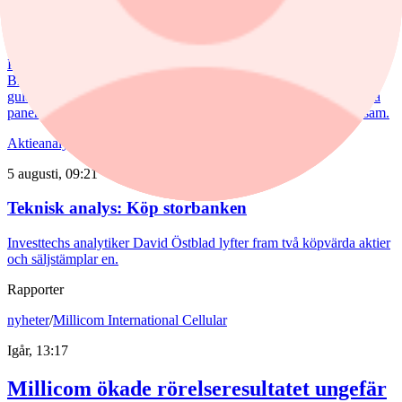
Kommentar: Kan nuggets bli lika
lönsamma som kycklingfilé?
Kycklingproducenten Scandi Standard håller hög fart i affärerna.
Bredden är uppfriskande och flera av affärerna kan bli riktiga
guldklimpar (nuggets). Fast då vill det till att just storsatsningen på
panerade kycklingprodukter, av typen chicken nuggets, blir lönsam.
Aktieanalys
/
teknisk-analys
5 augusti, 09:21
Teknisk analys: Köp storbanken
Investtechs analytiker David Östblad lyfter fram två köpvärda aktier
och säljstämplar en.
Rapporter
nyheter
/
Millicom International Cellular
Igår, 13:17
Millicom ökade rörelseresultatet ungefär