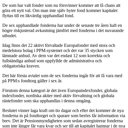
De som har valt fonder som nu försvinner kommer att få chans att
göra ett nytt val. Om man inte själv byter fond kommer kapitalet
flyttas till en likvärdig upphandlad fond.
De sex upphandlade fonderna har under de senaste tre åren haft en
högre riskjusterad avkastning jämfört med fonderna i det nuvarande
utbudet.
Idag finns det 22 aktivt förvaltade Europafonder med stora och
medelstora bolag i PPM-systemet och det var 35 stycken som
lämnade anbud. Av dem var det endast 12 som korrekta och
fullständiga anbud som uppfyllde de administrativa och
obligatoriska kraven.
Det här första avtalet som de sex fonderna ingår för att få vara med
på PPM:s fondtorg gäller i sex år.
Förutom denna kategori är det även Europaindexfonder, globala
indexfonder, nordiska aktier med aktiv förvaltning och globala
räntefonder som ska upphandlas i denna omgång.
Beslutet vinner laga kraft om tio dagar och efter det kommer de nya
fonderna in på fondtorget och sparare som berörs får information via
brev. Det är Pensionmyndigheten som sedan avregistrerar fonderna
som inte längre får vara kvar och ser till att kapitalet hamnar i de nya