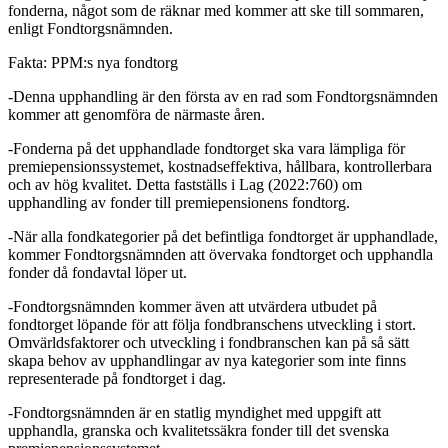
fonderna, något som de räknar med kommer att ske till sommaren,
enligt Fondtorgsnämnden.
Fakta: PPM:s nya fondtorg
-Denna upphandling är den första av en rad som Fondtorgsnämnden
kommer att genomföra de närmaste åren.
-Fonderna på det upphandlade fondtorget ska vara lämpliga för
premiepensionssystemet, kostnadseffektiva, hållbara, kontrollerbara
och av hög kvalitet. Detta fastställs i Lag (2022:760) om
upphandling av fonder till premiepensionens fondtorg.
-När alla fondkategorier på det befintliga fondtorget är upphandlade,
kommer Fondtorgsnämnden att övervaka fondtorget och upphandla
fonder då fondavtal löper ut.
-Fondtorgsnämnden kommer även att utvärdera utbudet på
fondtorget löpande för att följa fondbranschens utveckling i stort.
Omvärldsfaktorer och utveckling i fondbranschen kan på så sätt
skapa behov av upphandlingar av nya kategorier som inte finns
representerade på fondtorget i dag.
-Fondtorgsnämnden är en statlig myndighet med uppgift att
upphandla, granska och kvalitetssäkra fonder till det svenska