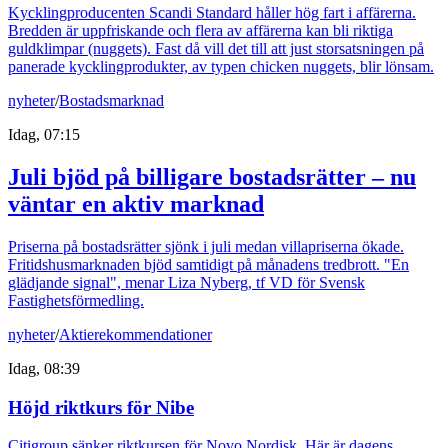
Kycklingproducenten Scandi Standard håller hög fart i affärerna.
Bredden är uppfriskande och flera av affärerna kan bli riktiga
guldklimpar (nuggets). Fast då vill det till att just storsatsningen på
panerade kycklingprodukter, av typen chicken nuggets, blir lönsam.
nyheter
/
Bostadsmarknad
Idag, 07:15
Juli bjöd på billigare bostadsrätter – nu
väntar en aktiv marknad
Priserna på bostadsrätter sjönk i juli medan villapriserna ökade.
Fritidshusmarknaden bjöd samtidigt på månadens tredbrott. "En
glädjande signal", menar Liza Nyberg, tf VD för Svensk
Fastighetsförmedling.
nyheter
/
Aktierekommendationer
Idag, 08:39
Höjd riktkurs för Nibe
Citigroup sänker riktkursen för Novo Nordisk. Här är dagens