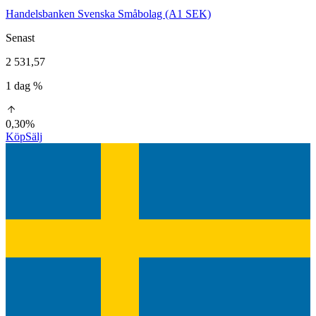
Handelsbanken Svenska Småbolag (A1 SEK)
Senast
2 531,57
1 dag %
0,30%
Köp
Sälj