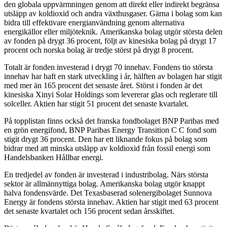
den globala uppvärmningen genom att direkt eller indirekt begränsa
utsläpp av koldioxid och andra växthusgaser. Gärna i bolag som kan
bidra till effektivare energianvändning genom alternativa
energikällor eller miljöteknik. Amerikanska bolag utgör största delen
av fonden på drygt 36 procent, följt av kinesiska bolag på drygt 17
procent och norska bolag är tredje störst på drygt 8 procent.
Totalt är fonden investerad i drygt 70 innehav. Fondens tio största
innehav har haft en stark utveckling i år, hälften av bolagen har stigit
med mer än 165 procent det senaste året. Störst i fonden är det
kinesiska Xinyi Solar Holdings som levererar glas och reglerare till
solceller. Aktien har stigit 51 procent det senaste kvartalet.
På topplistan finns också det franska fondbolaget BNP Paribas med
en grön energifond, BNP Paribas Energy Transition C C fond som
stigit drygt 36 procent. Den har ett liknande fokus på bolag som
bidrar med att minska utsläpp av koldioxid från fossil energi som
Handelsbanken Hållbar energi.
En tredjedel av fonden är investerad i industribolag. Närs största
sektor är allmännyttiga bolag. Amerikanska bolag utgör knappt
halva fondensvärde. Det Texasbaserad solenergibolaget Sunnova
Energy är fondens största innehav. Aktien har stigit med 63 procent
det senaste kvartalet och 156 procent sedan årsskiftet.