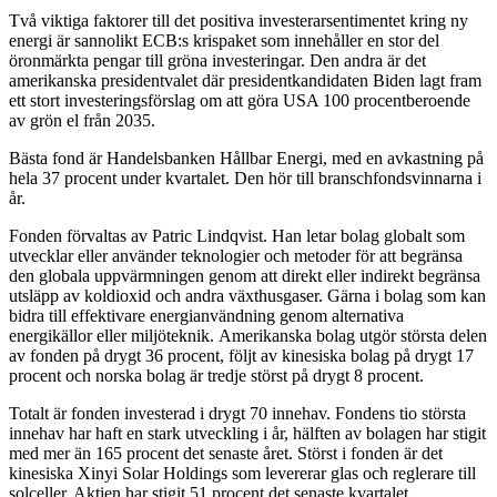
Två viktiga faktorer till det positiva investerarsentimentet kring ny
energi är sannolikt ECB:s krispaket som innehåller en stor del
öronmärkta pengar till gröna investeringar. Den andra är det
amerikanska presidentvalet där presidentkandidaten Biden lagt fram
ett stort investeringsförslag om att göra USA 100 procentberoende
av grön el från 2035.
Bästa fond är Handelsbanken Hållbar Energi, med en avkastning på
hela 37 procent under kvartalet. Den hör till branschfondsvinnarna i
år.
Fonden förvaltas av Patric Lindqvist. Han letar bolag globalt som
utvecklar eller använder teknologier och metoder för att begränsa
den globala uppvärmningen genom att direkt eller indirekt begränsa
utsläpp av koldioxid och andra växthusgaser. Gärna i bolag som kan
bidra till effektivare energianvändning genom alternativa
energikällor eller miljöteknik. Amerikanska bolag utgör största delen
av fonden på drygt 36 procent, följt av kinesiska bolag på drygt 17
procent och norska bolag är tredje störst på drygt 8 procent.
Totalt är fonden investerad i drygt 70 innehav. Fondens tio största
innehav har haft en stark utveckling i år, hälften av bolagen har stigit
med mer än 165 procent det senaste året. Störst i fonden är det
kinesiska Xinyi Solar Holdings som levererar glas och reglerare till
solceller. Aktien har stigit 51 procent det senaste kvartalet.