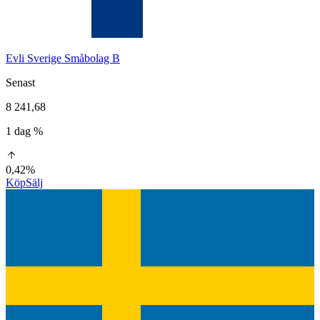
Evli Sverige Småbolag B
Senast
8 241,68
1 dag %
0,42%
Köp
Sälj