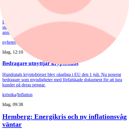
Bankerna med lägst bolåneränta
Bolåneräntorna fortsatte att sjunka i juli. Skillnaderna mellan
storbankernas bolåneräntor är små. På sparkonton är bilden en
annan.
nyheter
/
Bedrägeri
Idag, 12:10
Bedragare utnyttjar kryptokaos
Hundratals kryptobörser blev olagliga i EU den 1 juli. Nu poserar
bedragare som myndigheter med förfalskade dokument för att lura
kunder på deras pengar.
krönika
/
Inflation
Idag, 09:38
Hemberg: Energikris och ny inflationsvåg
väntar