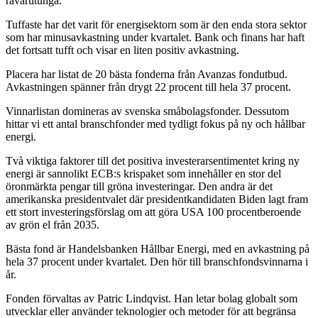
råvarutunga.
Tuffaste har det varit för energisektorn som är den enda stora sektor
som har minusavkastning under kvartalet. Bank och finans har haft
det fortsatt tufft och visar en liten positiv avkastning.
Placera har listat de 20 bästa fonderna från Avanzas fondutbud.
Avkastningen spänner från drygt 22 procent till hela 37 procent.
Vinnarlistan domineras av svenska småbolagsfonder. Dessutom
hittar vi ett antal branschfonder med tydligt fokus på ny och hållbar
energi.
Två viktiga faktorer till det positiva investerarsentimentet kring ny
energi är sannolikt ECB:s krispaket som innehåller en stor del
öronmärkta pengar till gröna investeringar. Den andra är det
amerikanska presidentvalet där presidentkandidaten Biden lagt fram
ett stort investeringsförslag om att göra USA 100 procentberoende
av grön el från 2035.
Bästa fond är Handelsbanken Hållbar Energi, med en avkastning på
hela 37 procent under kvartalet. Den hör till branschfondsvinnarna i
år.
Fonden förvaltas av Patric Lindqvist. Han letar bolag globalt som
utvecklar eller använder teknologier och metoder för att begränsa