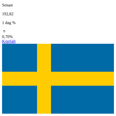
Senast
192,82
1 dag %
0,70%
Köp
Sälj