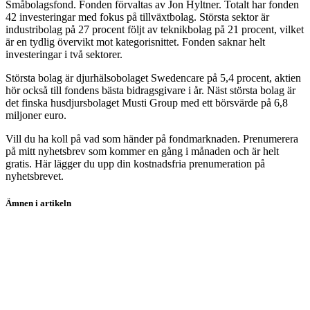
Småbolagsfond. Fonden förvaltas av Jon Hyltner. Totalt har fonden
42 investeringar med fokus på tillväxtbolag. Största sektor är
industribolag på 27 procent följt av teknikbolag på 21 procent, vilket
är en tydlig övervikt mot kategorisnittet. Fonden saknar helt
investeringar i två sektorer.
Största bolag är djurhälsobolaget Swedencare på 5,4 procent, aktien
hör också till fondens bästa bidragsgivare i år. Näst största bolag är
det finska husdjursbolaget Musti Group med ett börsvärde på 6,8
miljoner euro.
Vill du ha koll på vad som händer på fondmarknaden. Prenumerera
på mitt nyhetsbrev som kommer en gång i månaden och är helt
gratis. Här lägger du upp din kostnadsfria prenumeration på
nyhetsbrevet.
Ämnen i artikeln
fonder
Handelsbanken Hållbar Energi A1 SEK
BNP Paribas Energy Transition - C C
Humle Småbolagsfond A