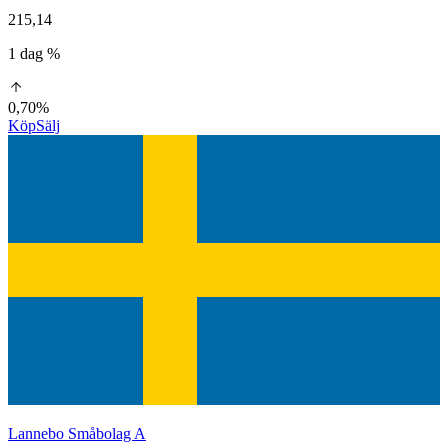
215,14
1 dag %
0,70%
Köp
Sälj
Lannebo Småbolag A