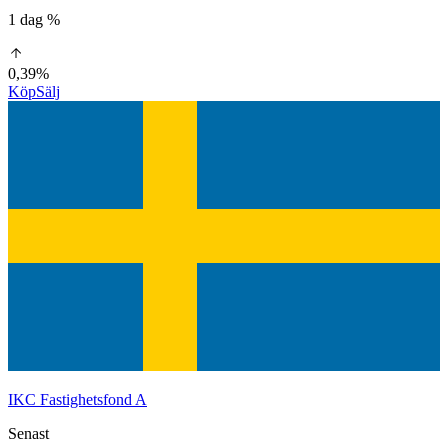
1 dag %
0,39%
Köp
Sälj
IKC Fastighetsfond A
Senast