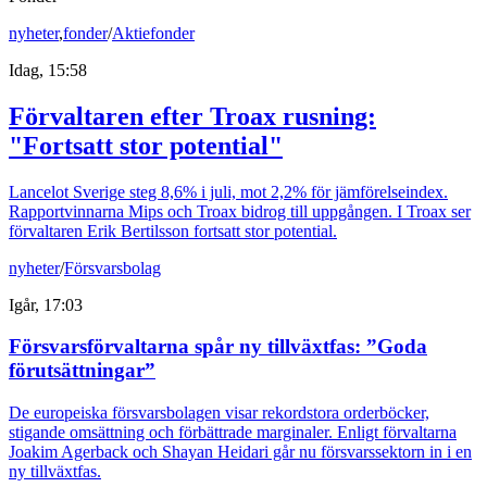
nyheter
,
fonder
/
Aktiefonder
Idag, 15:58
Förvaltaren efter Troax rusning:
"Fortsatt stor potential"
Lancelot Sverige steg 8,6% i juli, mot 2,2% för jämförelseindex.
Rapportvinnarna Mips och Troax bidrog till uppgången. I Troax ser
förvaltaren Erik Bertilsson fortsatt stor potential.
nyheter
/
Försvarsbolag
Igår, 17:03
Försvarsförvaltarna spår ny tillväxtfas: ”Goda
förutsättningar”
De europeiska försvarsbolagen visar rekordstora orderböcker,
stigande omsättning och förbättrade marginaler. Enligt förvaltarna
Joakim Agerback och Shayan Heidari går nu försvarssektorn in i en
ny tillväxtfas.