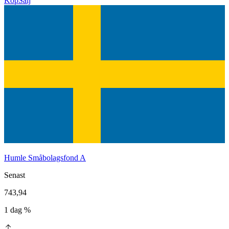
Köp
Sälj
Humle Småbolagsfond A
Senast
743,94
1 dag %