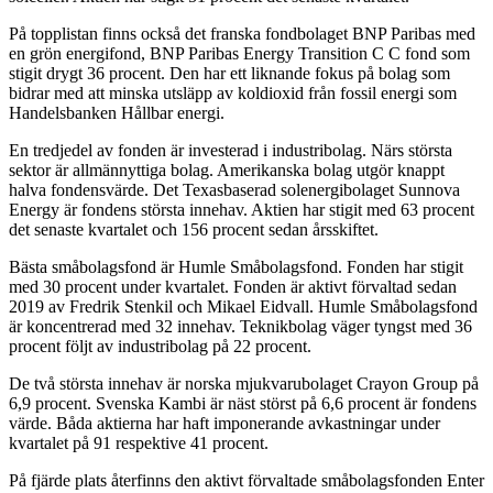
På topplistan finns också det franska fondbolaget BNP Paribas med
en grön energifond, BNP Paribas Energy Transition C C fond som
stigit drygt 36 procent. Den har ett liknande fokus på bolag som
bidrar med att minska utsläpp av koldioxid från fossil energi som
Handelsbanken Hållbar energi.
En tredjedel av fonden är investerad i industribolag. Närs största
sektor är allmännyttiga bolag. Amerikanska bolag utgör knappt
halva fondensvärde. Det Texasbaserad solenergibolaget Sunnova
Energy är fondens största innehav. Aktien har stigit med 63 procent
det senaste kvartalet och 156 procent sedan årsskiftet.
Bästa småbolagsfond är Humle Småbolagsfond. Fonden har stigit
med 30 procent under kvartalet. Fonden är aktivt förvaltad sedan
2019 av Fredrik Stenkil och Mikael Eidvall. Humle Småbolagsfond
är koncentrerad med 32 innehav. Teknikbolag väger tyngst med 36
procent följt av industribolag på 22 procent.
De två största innehav är norska mjukvarubolaget Crayon Group på
6,9 procent. Svenska Kambi är näst störst på 6,6 procent är fondens
värde. Båda aktierna har haft imponerande avkastningar under
kvartalet på 91 respektive 41 procent.
På fjärde plats återfinns den aktivt förvaltade småbolagsfonden Enter