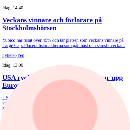
Idag, 14:40
Veckans vinnare och förlorare på
Stockholmsbörsen
Yubico har rusat över 45% och tar platsen som veckans vinnare på
Large Cap. Placera listar aktierna som gått bäst och sämst i veckan.
nyheter
/
Yen
Idag, 13:00
USA rycker ut för yenen – och retar upp
Europa
USA:s ingripande för yenen har retat upp ECB. De senaste
veckorna har den japanska valutan förvandlat valutamarknaden till
storpolitik.
nyheter
/
Banker
Idag, 15:32