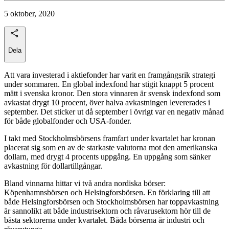
5 oktober, 2020
Dela
Att vara investerad i aktiefonder har varit en framgångsrik strategi
under sommaren. En global indexfond har stigit knappt 5 procent
mätt i svenska kronor. Den stora vinnaren är svensk indexfond som
avkastat drygt 10 procent, över halva avkastningen levererades i
september. Det sticker ut då september i övrigt var en negativ månad
för både globalfonder och USA-fonder.
I takt med Stockholmsbörsens framfart under kvartalet har kronan
placerat sig som en av de starkaste valutorna mot den amerikanska
dollarn, med drygt 4 procents uppgång. En uppgång som sänker
avkastning för dollartillgångar.
Bland vinnarna hittar vi två andra nordiska börser:
Köpenhamnsbörsen och Helsingforsbörsen. En förklaring till att
både Helsingforsbörsen och Stockholmsbörsen har toppavkastning
är sannolikt att både industrisektorn och råvarusektorn hör till de
bästa sektorerna under kvartalet. Båda börserna är industri och