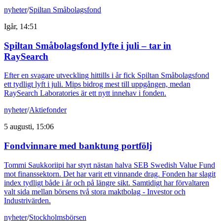
nyheter
/
Spiltan Småbolagsfond
Igår, 14:51
Spiltan Småbolagsfond lyfte i juli – tar in
RaySearch
Efter en svagare utveckling hittills i år fick Spiltan Småbolagsfond
ett tydligt lyft i juli. Mips bidrog mest till uppgången, medan
RaySearch Laboratories är ett nytt innehav i fonden.
nyheter
/
Aktiefonder
5 augusti, 15:06
Fondvinnare med banktung portfölj
Tommi Saukkoriipi har styrt nästan halva SEB Swedish Value Fund
mot finanssektorn. Det har varit ett vinnande drag. Fonden har slagit
index tydligt både i år och på längre sikt. Samtidigt har förvaltaren
valt sida mellan börsens två stora maktbolag - Investor och
Industrivärden.
nyheter
/
Stockholmsbörsen