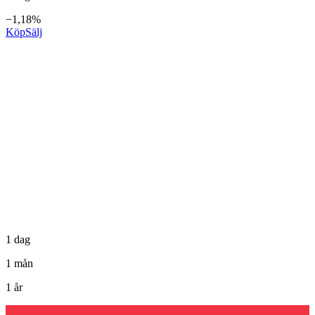
−1,18%
Köp
Sälj
1 dag
1 mån
1 år