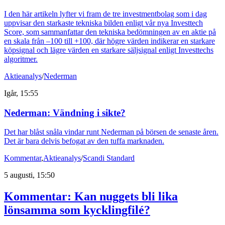
I den här artikeln lyfter vi fram de tre investmentbolag som i dag
uppvisar den starkaste tekniska bilden enligt vår nya Investtech
Score, som sammanfattar den tekniska bedömningen av en aktie på
en skala från –100 till +100, där högre värden indikerar en starkare
köpsignal och lägre värden en starkare säljsignal enligt Investtechs
algoritmer.
Aktieanalys
/
Nederman
Igår, 15:55
Nederman: Vändning i sikte?
Det har blåst snåla vindar runt Nederman på börsen de senaste åren.
Det är bara delvis befogat av den tuffa marknaden.
Kommentar
,
Aktieanalys
/
Scandi Standard
5 augusti, 15:50
Kommentar: Kan nuggets bli lika
lönsamma som kycklingfilé?