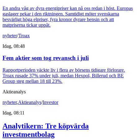
En andra våg av dyra energipriser kan nå oss redan i höst. Europas
gaslager pekar i den riktningen. Samtidigt möter svenskarna
besvärligt höga elpriser, fyra kronor dyrare bensin och att
matpriserna tickar uppåt.
nyheter
/
Troax
Idag, 08:48
Fem aktier som tog revansch i juli
Rapportperioden väckte liv i flera av börsens tidigare förlorare.
Troax rusade 37% under juli, medan Hexpol, Billerud och BE
Group steg mellan 18 till 23%.
Aktieanalys
nyheter
,
Aktieanalys
/
Investor
Idag, 08:11
Analytikern: Tre köpvärda
investmentbolag