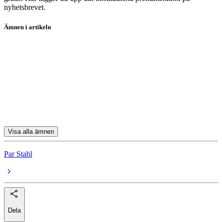
nyhetsbrevet.
Ämnen i artikeln
fonder
Handelsbanken Hållbar Energi A1 SEK
BNP Paribas Energy Transition - C C
Humle Småbolagsfond A
Enter Småbolagsfond A
Visa alla ämnen
Par Stahl
Dela