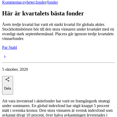
Kommentar
,
nyheter
,
fonder
/
fonder
Här är kvartalets bästa fonder
Årets tredje kvartal har varit ett starkt kvartal för globala aktier.
Stockholmsbörsen hör till den stora vinnaren under kvartalet med en
ovanligt stark septembermånad. Placera går igenom tredje kvartalets
vinnarfonder.
Par Stahl
5 oktober, 2020
Dela
Att vara investerad i aktiefonder har varit en framgångsrik strategi
under sommaren. En global indexfond har stigit knappt 5 procent
mätt i svenska kronor. Den stora vinnaren är svensk indexfond som
avkastat drygt 10 procent, över halva avkastningen levererades i