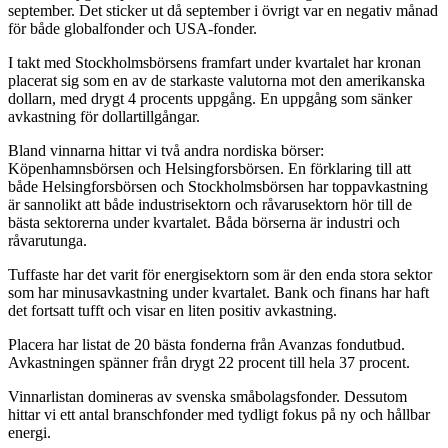
september. Det sticker ut då september i övrigt var en negativ månad
för både globalfonder och USA-fonder.
I takt med Stockholmsbörsens framfart under kvartalet har kronan
placerat sig som en av de starkaste valutorna mot den amerikanska
dollarn, med drygt 4 procents uppgång. En uppgång som sänker
avkastning för dollartillgångar.
Bland vinnarna hittar vi två andra nordiska börser:
Köpenhamnsbörsen och Helsingforsbörsen. En förklaring till att
både Helsingforsbörsen och Stockholmsbörsen har toppavkastning
är sannolikt att både industrisektorn och råvarusektorn hör till de
bästa sektorerna under kvartalet. Båda börserna är industri och
råvarutunga.
Tuffaste har det varit för energisektorn som är den enda stora sektor
som har minusavkastning under kvartalet. Bank och finans har haft
det fortsatt tufft och visar en liten positiv avkastning.
Placera har listat de 20 bästa fonderna från Avanzas fondutbud.
Avkastningen spänner från drygt 22 procent till hela 37 procent.
Vinnarlistan domineras av svenska småbolagsfonder. Dessutom
hittar vi ett antal branschfonder med tydligt fokus på ny och hållbar
energi.