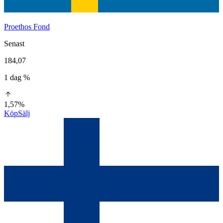
Proethos Fond
Senast
184,07
1 dag %
1,57%
Köp
Sälj