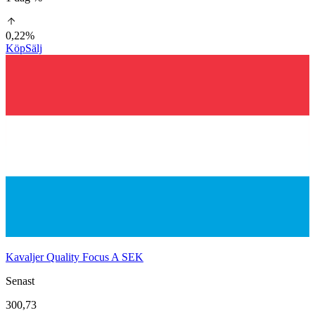
0,22%
Köp
Sälj
Kavaljer Quality Focus A SEK
Senast
300,73