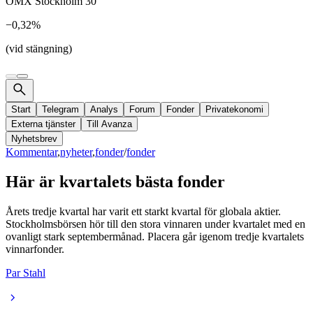
OMX Stockholm 30
−0,32%
(vid stängning)
Start
Telegram
Analys
Forum
Fonder
Privatekonomi
Externa tjänster
Till Avanza
Nyhetsbrev
Kommentar
,
nyheter
,
fonder
/
fonder
Här är kvartalets bästa fonder
Årets tredje kvartal har varit ett starkt kvartal för globala aktier.
Stockholmsbörsen hör till den stora vinnaren under kvartalet med en
ovanligt stark septembermånad. Placera går igenom tredje kvartalets
vinnarfonder.
Par Stahl