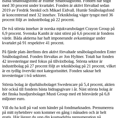
Bästa småbolagsfond är Humle Småbolagsfond. Fonden har stigit
med 30 procent under kvartalet. Fonden är aktivt förvaltad sedan
2019 av Fredrik Stenkil och Mikael Eidvall. Humle Småbolagsfond
är koncentrerad med 32 innehav. Teknikbolag väger tyngst med 36
procent följt av industribolag på 22 procent.
De två största innehav är norska mjukvarubolaget Crayon Group på
6,9 procent. Svenska Kambi är näst störst på 6,6 procent är fondens
värde. Båda aktierna har haft imponerande avkastningar under
kvartalet på 91 respektive 41 procent.
På fjärde plats återfinns den aktivt förvaltade småbolagsfonden Enter
Småbolagsfond. Fonden förvaltas av Jon Hyltner. Totalt har fonden
42 investeringar med fokus på tillväxtbolag. Största sektor är
industribolag på 27 procent följt av teknikbolag på 21 procent, vilket
är en tydlig övervikt mot kategorisnittet. Fonden saknar helt
investeringar i två sektorer.
Största bolag är djurhälsobolaget Swedencare på 5,4 procent, aktien
hör också till fondens bästa bidragsgivare i år. Näst största bolag är
det finska husdjursbolaget Musti Group med ett börsvärde på 6,8
miljoner euro.
Vill du ha koll på vad som händer på fondmarknaden. Prenumerera
på mitt nyhetsbrev som kommer en gång i månaden och är helt
gratis. Här lägger du upp din kostnadsfria prenumeration på