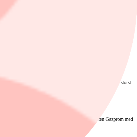
 en hävstång på oljepriset.
ondernas utveckling kan skilja mycket mot oljepriset över tid. Vid
ggande oljepris stigit men energibolagen har stigit betydligt mer.
än kategorisnittet av indonesienfonder. Det gör att avkastningen
värde. Fondens största innehav är två banker. PT Bank Mandiri på
nergi utan finansbolag med 24 procent. Råvarusektorn är näst störst
rnational har en vikt på drygt 8 procent.
bolagens andel är drygt 15 procent. Naturgasproducenten Gazprom med