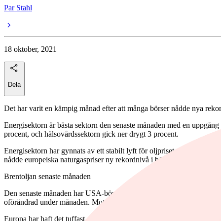
Par Stahl
18 oktober, 2021
Dela
Det har varit en kämpig månad efter att många börser nådde nya rekordn
Energisektorn är bästa sektorn den senaste månaden med en uppgång nä
procent, och hälsovårdssektorn gick ner drygt 3 procent.
Energisektorn har gynnats av ett stabilt lyft för oljpriset den senaste 
nådde europeiska naturgaspriser ny rekordnivå i början på oktober.
Brentoljan senaste månaden
Den senaste månaden har USA-börserna klarat sig bra och en USA-index
oförändrad under månaden. Mot euron har kronan visat framfötterna o
Europa har haft det tuffast och backat 3,6 procent under månaden. En