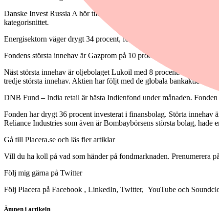
Danske Invest Russia A hör till månadens bästa Rysslandsfond. Fonden ä
kategorisnittet.
Energisektorn väger drygt 34 procent, följt av råvarusektorn på 21 pr
Fondens största innehav är Gazprom på 10 procent. Aktien har månad
Näst största innehav är oljebolaget Lukoil med 8 procent. Aktien st
tredje största innehav. Aktien har följt med de globala bankaktiernas 
DNB Fund – India retail är bästa Indienfond under månaden. Fonden h
Fonden har drygt 36 procent investerat i finansbolag. Störta innehav 
Reliance Industries som även är Bombaybörsens största bolag, hade e
Gå till Placera.se och läs fler artiklar
Vill du ha koll på vad som händer på fondmarknaden. Prenumerera på 
Följ mig gärna på Twitter
Följ Placera på Facebook , LinkedIn, Twitter, YouTube och Soundcl
Ämnen i artikeln