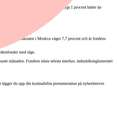
r avkastat drygt 8 procent vilket är drygt 1 procent bättre än
bank med huvudkontor i Moskva väger 7,7 procent och är fondens
ndienfonder med råge.
enaste månaden. Fondens nästa största innehav, industrikonglomeratet
 lägger du upp din kostnadsfria prenumeration på nyhetsbrevet.