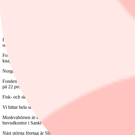
Den stora skillnaden mot att investera i en energifond istället för att 
Energibolagens hävstång beror på bolagens balansräkning och skuldsätt
uppgångar går oftast energifonderna betydligt bättre och vice versa vid
Det finns ett antal länder som är vinnare i tillväxtmarknadsgruppen 
Fidelity Indonesia A-Dis-USD intar tredjeplatsen på listan med en 12
sedan årsskiftet nu är på plus för fonden med 9 procent.
Fonden är koncentrerad och har 45 investeringar, en tredjedel utgörs
knappt 10 procent. Aktien har stigit 19 procent den senaste månaden.
Norge och Ryssland är två givna vinnare på det stigande oljepriset.
Fonden Pareto Aksje Norge hamnar på en sjunde plats med en uppgång p
på 22 procent.
Fisk- och skaldjursförsäljaren Leroy Seafood Group med bas i Bergen 
Vi hittar hela sex Rysslandsfonder på vinnarlistan.
Moskvabörsen är energitung, knappt halva börsen består av energibol
huvudkontor i Sankt Petersburg är Moskvabörsens största bolag.
Näst största företag är Sberbank. Det är Rysslands och Östeuropas st