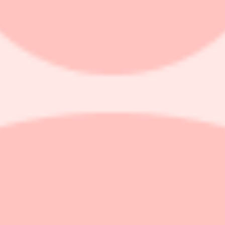
köpa underliggande tillgång mot oljepriset är att energibolag fungerar som
ningsgrad samt produktionskostnaden för att ta upp oljan. Det gör att f
 större oljeprisfall. Under den senaste månaden är det tydligt då underli
den senaste månaden. Några av dem är Indonesien, Indien och Ryssland.
-procentig uppgång. Den senaste månadens uppgång för fonden är bättre 
 av finansbolag. Fondens tio största bolag väger 57 procent av fondens 
 PT Bank Central Asia på 9 procent som avkastat 17 procent.
å drygt 8 procent. Fonden har 31 innehav och största sektor är inte e
är fondens största innehav med knappt 9 procent. Kemibolaget Yara inte
ag. Näst största sektor är finansbolag på närmare 22 procent. Råvaru
örsta bank med över 280 000 anställda.