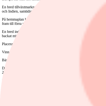
En bred tillväxtmarknadsindexfond har haft en svag utveckling med en 
och Indien, samtidigt som börsnedgången i Kina fortsatt.
På hemmaplan har det varit revansch för de stora bolagen på Stockho
fram till förra veckan då det bjöds på stora uppgångar för storbolagen.
En bred indexfond mot Stockholmsbörsen som även inkluderar små- oc
backat minus 1,5 procent.
Placera har listat 20 vinnarfonder. Avkastningen mellan vinnarna är s
Vinnarlistan innehåller flera branschfonder inom energisektorn och ett
Bästa energifond är Schroder ISF Global Energy A Acc USD och månade
Det är en aktivt förvaltad fond med fokus på medelstora energibolag 
27 procent.
De tio största innehaven väger drygt 43 procent av fonden. Brittisk-n
näst största innehav. Bolagen har stigit med 17 respektive 16 procent
Amerikanska Schlumberger räknas som världens största oljeservicebola
Att vi hittar två energifonder i topp som haft högre avkastning än det u