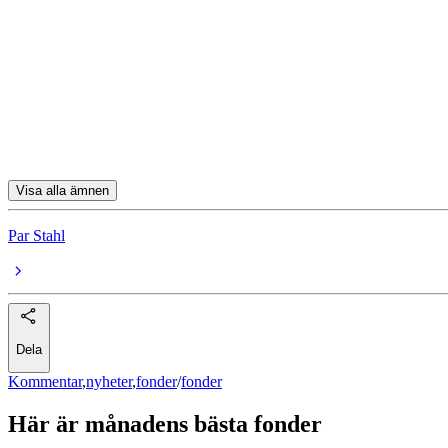
fonder
Schroder ISF Global Energy A Acc USD
BGF World Energy A2
Fidelity Indonesia A-Dis-USD
Franklin Natural Resources A(acc)USD
Visa alla ämnen
Par Stahl
Dela
Kommentar
,
nyheter
,
fonder
/
fonder
Här är månadens bästa fonder