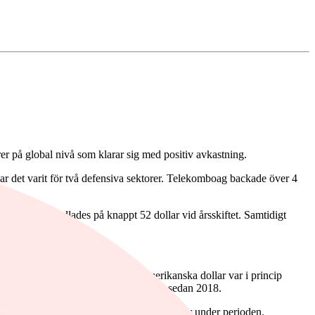
rer på global nivå som klarar sig med positiv avkastning.
r det varit för två defensiva sektorer. Telekomboag backade över 4
, oljepriset handlades på knappt 52 dollar vid årsskiftet. Samtidigt
att kronans utveckling mot den amerikanska dollar var i princip
under 10 kronor, en nivå vi inte sett sedan 2018.
ydande nettoutflöden från europeiska aktier under perioden.