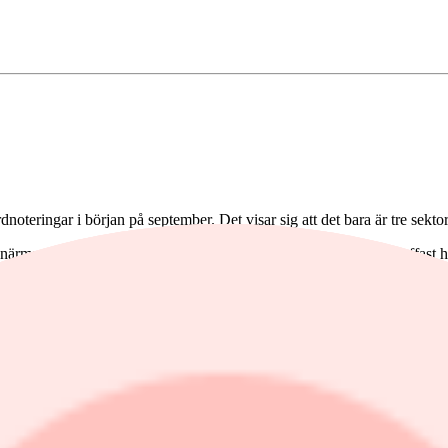
oteringar i början på september. Det visar sig att det bara är tre sekto
rmare 15 procent. Följt av finansbolag och sällanköpsvaror. Tuffast ha
månaden. Oljepriset steg med drygt 12 procent till närmare 85 dollar fatet
fond är upp med 1 procent, mätt i svenska kronor. Värt att notera är 
ch stärkts med närmare två procent under månaden och euron handlades 
ligt den amerikanska investmentbanken Bofa Securities har det varit bet