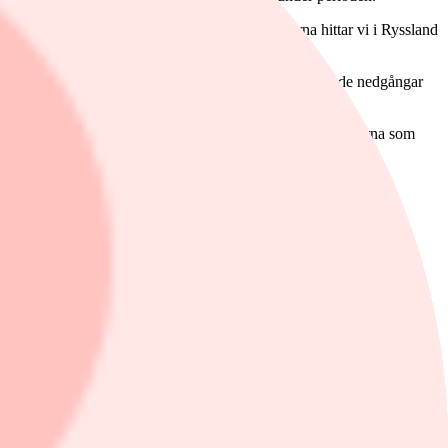
lorarna hittar vi Brasilien och Turkiet. Vinnarna hittar vi i Ryssland
ta bolagen var oförändrad under månaden trots betydande nedgångar
. Sämst avkastning har det varit för småbolagsindexfonderna som
a är upp drygt 6 procent.
ergi har stigit 12,5 procent.
nnehav, främst USA-bolag på 43 procent, följt av brittiska bolag på
ocent. Brittiska energibolaget BP väger knappt 5,5 procent är fondens
ar följt med de stora energibolagen med en 16-procentig uppgång.