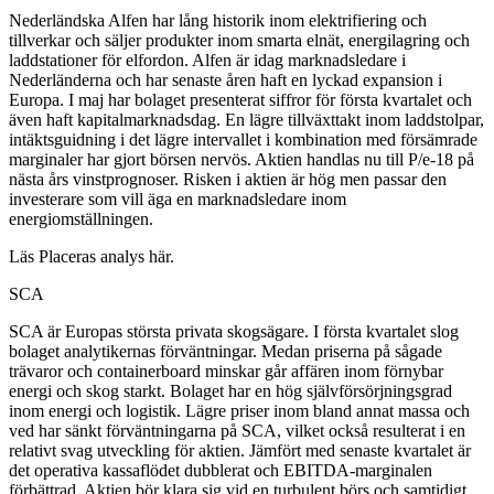
Nederländska Alfen har lång historik inom elektrifiering och
tillverkar och säljer produkter inom smarta elnät, energilagring och
laddstationer för elfordon. Alfen är idag marknadsledare i
Nederländerna och har senaste åren haft en lyckad expansion i
Europa. I maj har bolaget presenterat siffror för första kvartalet och
även haft kapitalmarknadsdag. En lägre tillväxttakt inom laddstolpar,
intäktsguidning i det lägre intervallet i kombination med försämrade
marginaler har gjort börsen nervös. Aktien handlas nu till P/e-18 på
nästa års vinstprognoser. Risken i aktien är hög men passar den
investerare som vill äga en marknadsledare inom
energiomställningen.
Läs Placeras analys här.
SCA
SCA är Europas största privata skogsägare. I första kvartalet slog
bolaget analytikernas förväntningar. Medan priserna på sågade
trävaror och containerboard minskar går affären inom förnybar
energi och skog starkt. Bolaget har en hög självförsörjningsgrad
inom energi och logistik. Lägre priser inom bland annat massa och
ved har sänkt förväntningarna på SCA, vilket också resulterat i en
relativt svag utveckling för aktien. Jämfört med senaste kvartalet är
det operativa kassaflödet dubblerat och EBITDA-marginalen
förbättrad. Aktien bör klara sig vid en turbulent börs och samtidigt