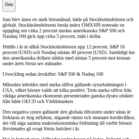
Dela
Juni blev ännu en stark börsmånad, både på Stockholmsbörsen och
globalt. Stockholmsbörsens breda index OMXSPI noterade en
uppgång om cirka 2 procent medan amerikanska S&P 500 och
Nasdaq 100 gick upp cirka 5 procent, mätt i dollar.
Hittills i år är alltså Stockholmsbörsen upp 12 procent, S&P 16
procent (USD) och Nasdaq nästan 40 procent (USD). Samtidigt har
den amerikanska dollarn stärkts med nästan 5 procent mot kronan
under årets första sex månader.
Utveckling sedan årsskiftet: S&P 500 & Nadaq 100
Månaden inleddes med starka siffror gällande sysselsättningen i
USA, vilket börsen valde att tolka positivt. Trots starka siffror från
viktiga amerikanska ekonomin presenterades ganska dystra utsikter
från både OECD och Världsbanken.
Den negativa synen gällande den globala tillväxten under nästa år
förklaras av hög inflation, stigande räntor och stramare kreditvillkor,
det vill säga samma makroekonomiska förklaring till varför börsen
förväntades gå svagt första halvåret i år.