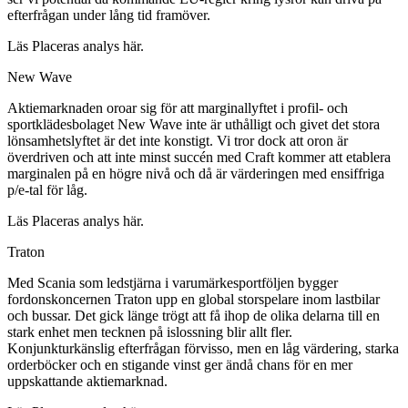
efterfrågan under lång tid framöver.
Läs Placeras analys här.
New Wave
Aktiemarknaden oroar sig för att marginallyftet i profil- och
sportklädesbolaget New Wave inte är uthålligt och givet det stora
lönsamhetslyftet är det inte konstigt. Vi tror dock att oron är
överdriven och att inte minst succén med Craft kommer att etablera
marginalen på en högre nivå och då är värderingen med ensiffriga
p/e-tal för låg.
Läs Placeras analys här.
Traton
Med Scania som ledstjärna i varumärkesportföljen bygger
fordonskoncernen Traton upp en global storspelare inom lastbilar
och bussar. Det gick länge trögt att få ihop de olika delarna till en
stark enhet men tecknen på islossning blir allt fler.
Konjunkturkänslig efterfrågan förvisso, men en låg värdering, starka
orderböcker och en stigande vinst ger ändå chans för en mer
uppskattande aktiemarknad.