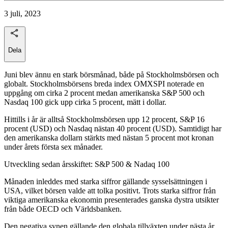
3 juli, 2023
Dela
Juni blev ännu en stark börsmånad, både på Stockholmsbörsen och
globalt. Stockholmsbörsens breda index OMXSPI noterade en
uppgång om cirka 2 procent medan amerikanska S&P 500 och
Nasdaq 100 gick upp cirka 5 procent, mätt i dollar.
Hittills i år är alltså Stockholmsbörsen upp 12 procent, S&P 16
procent (USD) och Nasdaq nästan 40 procent (USD). Samtidigt har
den amerikanska dollarn stärkts med nästan 5 procent mot kronan
under årets första sex månader.
Utveckling sedan årsskiftet: S&P 500 & Nadaq 100
Månaden inleddes med starka siffror gällande sysselsättningen i
USA, vilket börsen valde att tolka positivt. Trots starka siffror från
viktiga amerikanska ekonomin presenterades ganska dystra utsikter
från både OECD och Världsbanken.
Den negativa synen gällande den globala tillväxten under nästa år