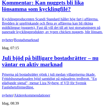
Kommentar: Kan nuggets bli lika
lönsamma som kycklingfilé?
Kycklingproducenten Scandi Standard håller hög fart i affärerna.
Bredden är uppfriskande och flera av affärerna kan bli riktiga
guldklimpar (nuggets). Fast då vill det till att just storsatsningen på
panerade kycklingprodukter, av typen chicken nuggets, blir lönsam.
nyheter
/
Bostadsmarknad
Idag, 07:15
Juli bjöd på billigare bostadsrätter – nu
väntar en aktiv marknad
Priserna på bostadsrätter sjönk i juli medan villapriserna ökade.
Fritidshusmarknaden bjöd samtidigt på månadens tredbrott. "En
glädjande signal", menar Liza Nyberg, tf VD för Svensk
Fastighetsförmedling.
nyheter
/
Aktierekommendationer
Idag, 08:39