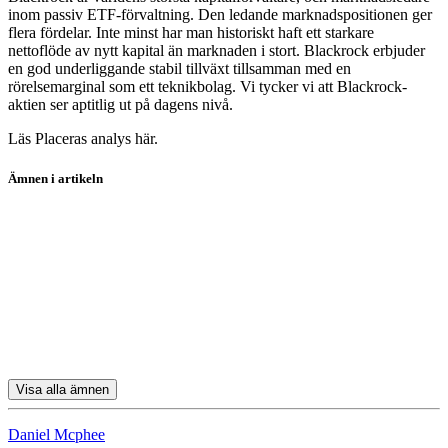
inom passiv ETF-förvaltning. Den ledande marknadspositionen ger
flera fördelar. Inte minst har man historiskt haft ett starkare
nettoflöde av nytt kapital än marknaden i stort. Blackrock erbjuder
en god underliggande stabil tillväxt tillsamman med en
rörelsemarginal som ett teknikbolag. Vi tycker vi att Blackrock-
aktien ser aptitlig ut på dagens nivå.
Läs Placeras analys här.
Ämnen i artikeln
koptips
aktier
Knowit
Rejlers
Fagerhult
Visa alla ämnen
Daniel Mcphee