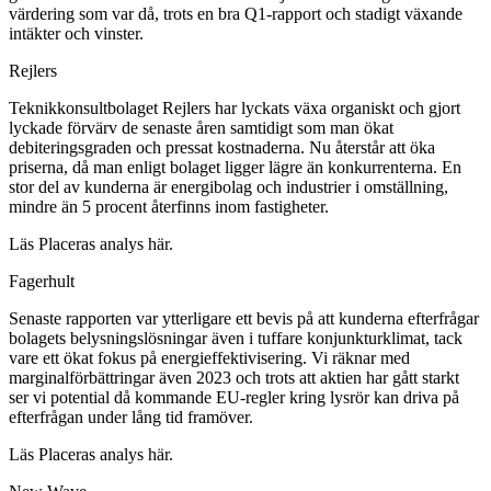
värdering som var då, trots en bra Q1-rapport och stadigt växande
intäkter och vinster.
Rejlers
Teknikkonsultbolaget Rejlers har lyckats växa organiskt och gjort
lyckade förvärv de senaste åren samtidigt som man ökat
debiteringsgraden och pressat kostnaderna. Nu återstår att öka
priserna, då man enligt bolaget ligger lägre än konkurrenterna. En
stor del av kunderna är energibolag och industrier i omställning,
mindre än 5 procent återfinns inom fastigheter.
Läs Placeras analys här.
Fagerhult
Senaste rapporten var ytterligare ett bevis på att kunderna efterfrågar
bolagets belysningslösningar även i tuffare konjunkturklimat, tack
vare ett ökat fokus på energieffektivisering. Vi räknar med
marginalförbättringar även 2023 och trots att aktien har gått starkt
ser vi potential då kommande EU-regler kring lysrör kan driva på
efterfrågan under lång tid framöver.
Läs Placeras analys här.