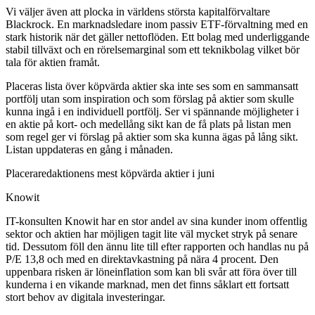
Vi väljer även att plocka in världens största kapitalförvaltare
Blackrock. En marknadsledare inom passiv ETF-förvaltning med en
stark historik när det gäller nettoflöden. Ett bolag med underliggande
stabil tillväxt och en rörelsemarginal som ett teknikbolag vilket bör
tala för aktien framåt.
Placeras lista över köpvärda aktier ska inte ses som en sammansatt
portfölj utan som inspiration och som förslag på aktier som skulle
kunna ingå i en individuell portfölj. Ser vi spännande möjligheter i
en aktie på kort- och medellång sikt kan de få plats på listan men
som regel ger vi förslag på aktier som ska kunna ägas på lång sikt.
Listan uppdateras en gång i månaden.
Placeraredaktionens mest köpvärda aktier i juni
Knowit
IT-konsulten Knowit har en stor andel av sina kunder inom offentlig
sektor och aktien har möjligen tagit lite väl mycket stryk på senare
tid. Dessutom föll den ännu lite till efter rapporten och handlas nu på
P/E 13,8 och med en direktavkastning på nära 4 procent. Den
uppenbara risken är löneinflation som kan bli svår att föra över till
kunderna i en vikande marknad, men det finns såklart ett fortsatt
stort behov av digitala investeringar.