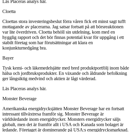
Läs Placeras analys här.
Cloetta
Cloettas stora investeringsbeslut förra våren fick ett minst sagt tufft
mottagande av placerarna. Jag satsar fortsatt på att börsreaktionen
var lite överdriven. Cloetta behöll sin utdelning, kom med en
hygglig rapport och det bör finnas potential kvar för uppgång i ett
stabilt företag som har förutsättningar att klara en
konjunkturnedgång bra.
Bayer
Tysk kemi- och läkemedelsjätte med bred produktportfölj inom både
hälsa och jordbruksprodukter. En växande och åldrande befolkning
ger långsiktig medvind och aktien är lågt värderad.
Läs Placeras analys här.
Monster Beverage
Amerikanska energidrycksjätten Monster Beverage har en fortsatt
intressant tillväxtresa framför sig. Monster Beverage är
världsledande inom energidrycker. Monsters energidrycker säljs
globalt, men det är framför allt i USA och Kanada som bolaget är
ledande. Företaget är dominerande på USA:s energidrycksmarknad.