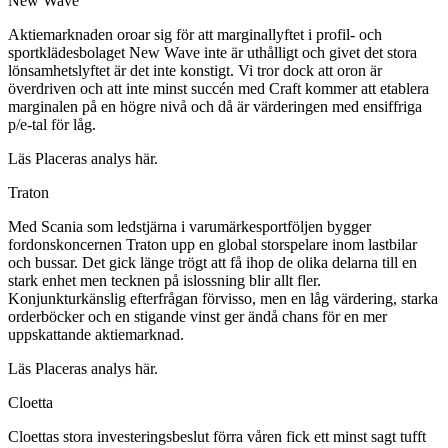
New Wave
Aktiemarknaden oroar sig för att marginallyftet i profil- och
sportklädesbolaget New Wave inte är uthålligt och givet det stora
lönsamhetslyftet är det inte konstigt. Vi tror dock att oron är
överdriven och att inte minst succén med Craft kommer att etablera
marginalen på en högre nivå och då är värderingen med ensiffriga
p/e-tal för låg.
Läs Placeras analys här.
Traton
Med Scania som ledstjärna i varumärkesportföljen bygger
fordonskoncernen Traton upp en global storspelare inom lastbilar
och bussar. Det gick länge trögt att få ihop de olika delarna till en
stark enhet men tecknen på islossning blir allt fler.
Konjunkturkänslig efterfrågan förvisso, men en låg värdering, starka
orderböcker och en stigande vinst ger ändå chans för en mer
uppskattande aktiemarknad.
Läs Placeras analys här.
Cloetta
Cloettas stora investeringsbeslut förra våren fick ett minst sagt tufft