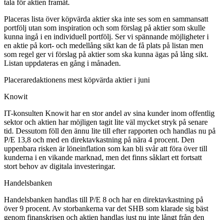
tala för aktien framåt.
Placeras lista över köpvärda aktier ska inte ses som en sammansatt
portfölj utan som inspiration och som förslag på aktier som skulle
kunna ingå i en individuell portfölj. Ser vi spännande möjligheter i
en aktie på kort- och medellång sikt kan de få plats på listan men
som regel ger vi förslag på aktier som ska kunna ägas på lång sikt.
Listan uppdateras en gång i månaden.
Placeraredaktionens mest köpvärda aktier i juni
Knowit
IT-konsulten Knowit har en stor andel av sina kunder inom offentlig
sektor och aktien har möjligen tagit lite väl mycket stryk på senare
tid. Dessutom föll den ännu lite till efter rapporten och handlas nu på
P/E 13,8 och med en direktavkastning på nära 4 procent. Den
uppenbara risken är löneinflation som kan bli svår att föra över till
kunderna i en vikande marknad, men det finns såklart ett fortsatt
stort behov av digitala investeringar.
Handelsbanken
Handelsbanken handlas till P/E 8 och har en direktavkastning på
över 9 procent. Av storbankerna var det SHB som klarade sig bäst
genom finanskrisen och aktien handlas just nu inte långt från den