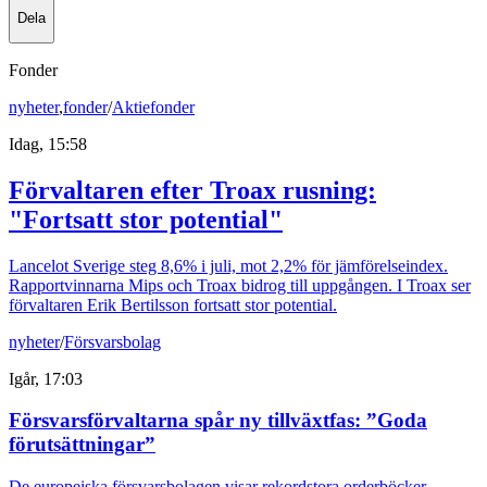
Dela
Fonder
nyheter
,
fonder
/
Aktiefonder
Idag, 15:58
Förvaltaren efter Troax rusning:
"Fortsatt stor potential"
Lancelot Sverige steg 8,6% i juli, mot 2,2% för jämförelseindex.
Rapportvinnarna Mips och Troax bidrog till uppgången. I Troax ser
förvaltaren Erik Bertilsson fortsatt stor potential.
nyheter
/
Försvarsbolag
Igår, 17:03
Försvarsförvaltarna spår ny tillväxtfas: ”Goda
förutsättningar”
De europeiska försvarsbolagen visar rekordstora orderböcker,