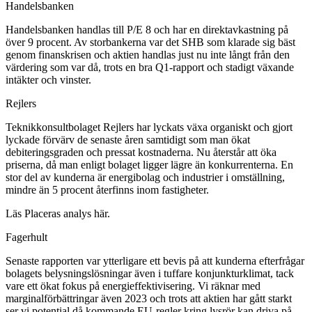
Handelsbanken
Handelsbanken handlas till P/E 8 och har en direktavkastning på
över 9 procent. Av storbankerna var det SHB som klarade sig bäst
genom finanskrisen och aktien handlas just nu inte långt från den
värdering som var då, trots en bra Q1-rapport och stadigt växande
intäkter och vinster.
Rejlers
Teknikkonsultbolaget Rejlers har lyckats växa organiskt och gjort
lyckade förvärv de senaste åren samtidigt som man ökat
debiteringsgraden och pressat kostnaderna. Nu återstår att öka
priserna, då man enligt bolaget ligger lägre än konkurrenterna. En
stor del av kunderna är energibolag och industrier i omställning,
mindre än 5 procent återfinns inom fastigheter.
Läs Placeras analys här.
Fagerhult
Senaste rapporten var ytterligare ett bevis på att kunderna efterfrågar
bolagets belysningslösningar även i tuffare konjunkturklimat, tack
vare ett ökat fokus på energieffektivisering. Vi räknar med
marginalförbättringar även 2023 och trots att aktien har gått starkt
ser vi potential då kommande EU-regler kring lysrör kan driva på