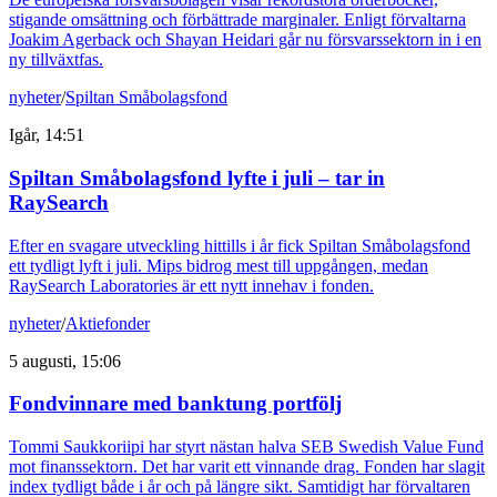
stigande omsättning och förbättrade marginaler. Enligt förvaltarna
Joakim Agerback och Shayan Heidari går nu försvarssektorn in i en
ny tillväxtfas.
nyheter
/
Spiltan Småbolagsfond
Igår, 14:51
Spiltan Småbolagsfond lyfte i juli – tar in
RaySearch
Efter en svagare utveckling hittills i år fick Spiltan Småbolagsfond
ett tydligt lyft i juli. Mips bidrog mest till uppgången, medan
RaySearch Laboratories är ett nytt innehav i fonden.
nyheter
/
Aktiefonder
5 augusti, 15:06
Fondvinnare med banktung portfölj
Tommi Saukkoriipi har styrt nästan halva SEB Swedish Value Fund
mot finanssektorn. Det har varit ett vinnande drag. Fonden har slagit
index tydligt både i år och på längre sikt. Samtidigt har förvaltaren