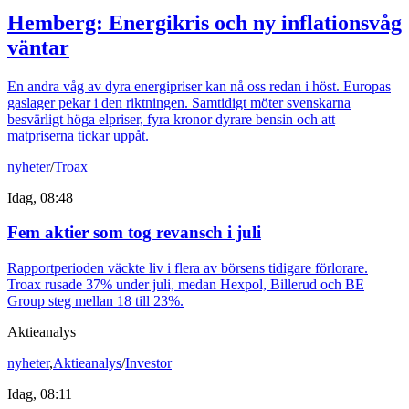
Hemberg: Energikris och ny inflationsvåg
väntar
En andra våg av dyra energipriser kan nå oss redan i höst. Europas
gaslager pekar i den riktningen. Samtidigt möter svenskarna
besvärligt höga elpriser, fyra kronor dyrare bensin och att
matpriserna tickar uppåt.
nyheter
/
Troax
Idag, 08:48
Fem aktier som tog revansch i juli
Rapportperioden väckte liv i flera av börsens tidigare förlorare.
Troax rusade 37% under juli, medan Hexpol, Billerud och BE
Group steg mellan 18 till 23%.
Aktieanalys
nyheter
,
Aktieanalys
/
Investor
Idag, 08:11