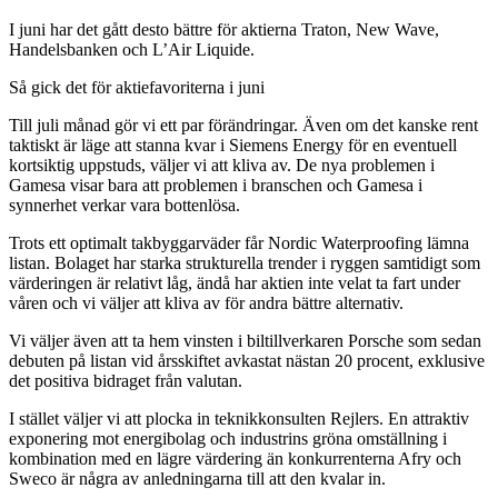
I juni har det gått desto bättre för aktierna Traton, New Wave,
Handelsbanken och L’Air Liquide.
Så gick det för aktiefavoriterna i juni
Till juli månad gör vi ett par förändringar. Även om det kanske rent
taktiskt är läge att stanna kvar i Siemens Energy för en eventuell
kortsiktig uppstuds, väljer vi att kliva av. De nya problemen i
Gamesa visar bara att problemen i branschen och Gamesa i
synnerhet verkar vara bottenlösa.
Trots ett optimalt takbyggarväder får Nordic Waterproofing lämna
listan. Bolaget har starka strukturella trender i ryggen samtidigt som
värderingen är relativt låg, ändå har aktien inte velat ta fart under
våren och vi väljer att kliva av för andra bättre alternativ.
Vi väljer även att ta hem vinsten i biltillverkaren Porsche som sedan
debuten på listan vid årsskiftet avkastat nästan 20 procent, exklusive
det positiva bidraget från valutan.
I stället väljer vi att plocka in teknikkonsulten Rejlers. En attraktiv
exponering mot energibolag och industrins gröna omställning i
kombination med en lägre värdering än konkurrenterna Afry och
Sweco är några av anledningarna till att den kvalar in.