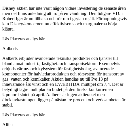
Disney-aktien har inte varit någon vidare investering de senaste åren
men det finns anledning att tro på en vändning. Den tidigare VD:n
Robert Iger är nu tillbaka och rör om i grytan rejält. Förhoppningsvis
kan Disney-koncernen nu effektiviseras och marginalerna börja
klättra.
Läs Placeras analys här.
Aalberts
Aalberts erbjuder avancerade tekniska produkter och tjänster till
bland annat industri-, fastighet- och transportsektorn. Exempelvis
erbjuds värme- och kylsystem för fastighetsbolag, avancerade
komponenter för halvledarprodukten och rörsystem för transport av
gas, vatten och kemikalier. Aktien handlas nu till P/e 13 på
innevarande års vinst och en EV/EBITDA-multipel om 7,4. Det är
betydligt lägre multiplar än budet på den finska konkurrenten
Uponor i slutet på april. Aalberts är ingen aktieraket men
direktavkastningen ligger på nästan tre procent och verksamheten är
stabil.
Läs Placeras analys här.
Alfen