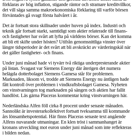
förklaras av hög inflation, stigande räntor och stramare kreditvillkor,
det vill säga samma makroekonomiska förklaring till varför börsen
förväntades gå svagt första halvåret i år.
Det är fortsatt stora skillnader under huven på index. Industri och
teknik går fortsatt starkt, samtidigt som aktier relaterade till finans-
och fastigheter har svårt att lyfta på världens börser. Kan det komma
att bli ett skifte under hösten? Utifrån genomsnittliga vinster över
längre tidsperioder är det svårt att bli avskräckt av värderingskäl när
det gäller fastigheter- och finans.
Under juni månad hade vi tyvärr två riktiga underpresterande aktier
på listan. Svagast var Siemens Energy där återigen det numera
helägda dotterbolaget Siemens Gamesa står för problemen.
Marknaden, liksom vi, trodde att Siemens Energy nu äntligen hade
fått kontroll över problemen i vindkraftsbolaget Gamesa. Nyheten
om vinstvarningen tog marknaden på sängen och aktien har fallit
handlöst. Läs gärna Placeras kommentar kring vinstvarningen här.
Nederländska Alfen föll cirka 8 procent under senaste månaden.
Sannolikt är investerarkollektivet fortsatt tveksamma till kommande
års lönsamhetspotential. Här finns Placeras senaste text angående
Alfens nuvarande utmaningar. En klen tröst i sammanhanget är
kronans utveckling mot euron under juni månad som inte reflekteras
i bilden nedan.