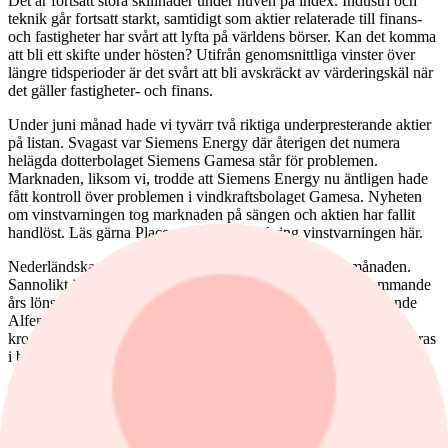
Det är fortsatt stora skillnader under huven på index. Industri och
teknik går fortsatt starkt, samtidigt som aktier relaterade till finans-
och fastigheter har svårt att lyfta på världens börser. Kan det komma
att bli ett skifte under hösten? Utifrån genomsnittliga vinster över
längre tidsperioder är det svårt att bli avskräckt av värderingskäl när
det gäller fastigheter- och finans.
Under juni månad hade vi tyvärr två riktiga underpresterande aktier
på listan. Svagast var Siemens Energy där återigen det numera
helägda dotterbolaget Siemens Gamesa står för problemen.
Marknaden, liksom vi, trodde att Siemens Energy nu äntligen hade
fått kontroll över problemen i vindkraftsbolaget Gamesa. Nyheten
om vinstvarningen tog marknaden på sängen och aktien har fallit
handlöst. Läs gärna Placeras kommentar kring vinstvarningen här.
Nederländska Alfen föll cirka 8 procent under senaste månaden.
Sannolikt är investerarkollektivet fortsatt tveksamma till kommande
års lönsamhetspotential. Här finns Placeras senaste text angående
Alfens nuvarande utmaningar. En klen tröst i sammanhanget är
kronans utveckling mot euron under juni månad som inte reflekteras
i bilden nedan.
I juni har det gått desto bättre för aktierna Traton, New Wave,
Handelsbanken och L’Air Liquide.
Så gick det för aktiefavoriterna i juni