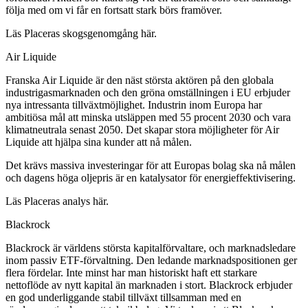
följa med om vi får en fortsatt stark börs framöver.
Läs Placeras skogsgenomgång här.
Air Liquide
Franska Air Liquide är den näst största aktören på den globala
industrigasmarknaden och den gröna omställningen i EU erbjuder
nya intressanta tillväxtmöjlighet. Industrin inom Europa har
ambitiösa mål att minska utsläppen med 55 procent 2030 och vara
klimatneutrala senast 2050. Det skapar stora möjligheter för Air
Liquide att hjälpa sina kunder att nå målen.
Det krävs massiva investeringar för att Europas bolag ska nå målen
och dagens höga oljepris är en katalysator för energieffektivisering.
Läs Placeras analys här.
Blackrock
Blackrock är världens största kapitalförvaltare, och marknadsledare
inom passiv ETF-förvaltning. Den ledande marknadspositionen ger
flera fördelar. Inte minst har man historiskt haft ett starkare
nettoflöde av nytt kapital än marknaden i stort. Blackrock erbjuder
en god underliggande stabil tillväxt tillsamman med en