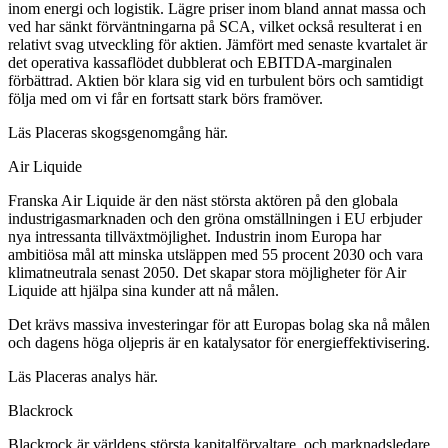
inom energi och logistik. Lägre priser inom bland annat massa och
ved har sänkt förväntningarna på SCA, vilket också resulterat i en
relativt svag utveckling för aktien. Jämfört med senaste kvartalet är
det operativa kassaflödet dubblerat och EBITDA-marginalen
förbättrad. Aktien bör klara sig vid en turbulent börs och samtidigt
följa med om vi får en fortsatt stark börs framöver.
Läs Placeras skogsgenomgång här.
Air Liquide
Franska Air Liquide är den näst största aktören på den globala
industrigasmarknaden och den gröna omställningen i EU erbjuder
nya intressanta tillväxtmöjlighet. Industrin inom Europa har
ambitiösa mål att minska utsläppen med 55 procent 2030 och vara
klimatneutrala senast 2050. Det skapar stora möjligheter för Air
Liquide att hjälpa sina kunder att nå målen.
Det krävs massiva investeringar för att Europas bolag ska nå målen
och dagens höga oljepris är en katalysator för energieffektivisering.
Läs Placeras analys här.
Blackrock
Blackrock är världens största kapitalförvaltare, och marknadsledare