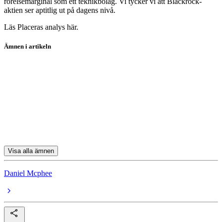
rörelsemarginal som ett teknikbolag. Vi tycker vi att Blackrock-
aktien ser aptitlig ut på dagens nivå.
Läs Placeras analys här.
Ämnen i artikeln
koptips
aktier
Knowit
Rejlers
Fagerhult
Visa alla ämnen
Daniel Mcphee