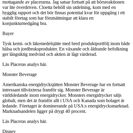
mottagande av placerarna. Jag satsar fortsatt på att börsreaktionen
var lite överdriven. Cloetta behöll sin utdelning, kom med en
hygglig rapport och det bör finnas potential kvar för uppgång i ett
stabilt företag som har förutsättningar att klara en
konjunkturnedgång bra.
Bayer
Tysk kemi- och läkemedelsjätte med bred produktportfölj inom både
hälsa och jordbruksprodukter. En växande och åldrande befolkning
ger långsiktig medvind och aktien är lågt värderad.
Läs Placeras analys här.
Monster Beverage
Amerikanska energidrycksjätten Monster Beverage har en fortsatt
intressant tillväxtresa framför sig. Monster Beverage är
världsledande inom energidrycker. Monsters energidrycker säljs
globalt, men det är framför allt i USA och Kanada som bolaget är
ledande. Företaget är dominerande på USA:s energidrycksmarknad.
Marknadsandelen ligger på drygt 40 procent.
Läs Placeras analys här.
Disney