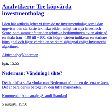
Analytikern: Tre köpvärda
investmentbolag
I den här artikeln lyfter vi fram de tre investmentbolag som i dag
uppvisar den starkaste tekniska bilden enligt vår nya Investtech
Score, som sammanfattar den tekniska bedömningen av en aktie på
en skala från –100 till +100, där högre värden indikerar en starkare
köpsignal och lägre värden en starkare säljsignal enligt Investtechs
algoritmer.
Aktieanalys
/
Nederman
Igår, 15:55
Nederman: Vändning i sikte?
Det har blåst snåla vindar runt Nederman på börsen de senaste åren.
Det är bara delvis befogat av den tuffa marknaden.
Kommentar
,
Aktieanalys
/
Scandi Standard
5 augusti, 15:50