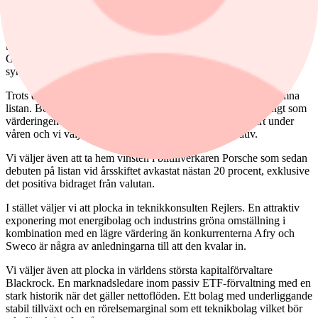
Till juli månad gör vi ett par förändringar. Även om det kanske rent
taktiskt är läge att stanna kvar i Siemens Energy för en eventuell
kortsiktig uppstuds, väljer vi att kliva av. De nya problemen i
Gamesa visar bara att problemen i branschen och Gamesa i
synnerhet verkar vara bottenlösa.
Trots ett optimalt takbyggarväder får Nordic Waterproofing lämna
listan. Bolaget har starka strukturella trender i ryggen samtidigt som
värderingen är relativt låg, ändå har aktien inte velat ta fart under
våren och vi väljer att kliva av för andra bättre alternativ.
Vi väljer även att ta hem vinsten i biltillverkaren Porsche som sedan
debuten på listan vid årsskiftet avkastat nästan 20 procent, exklusive
det positiva bidraget från valutan.
I stället väljer vi att plocka in teknikkonsulten Rejlers. En attraktiv
exponering mot energibolag och industrins gröna omställning i
kombination med en lägre värdering än konkurrenterna Afry och
Sweco är några av anledningarna till att den kvalar in.
Vi väljer även att plocka in världens största kapitalförvaltare
Blackrock. En marknadsledare inom passiv ETF-förvaltning med en
stark historik när det gäller nettoflöden. Ett bolag med underliggande
stabil tillväxt och en rörelsemarginal som ett teknikbolag vilket bör