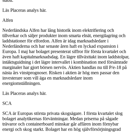
stabil.
Läs Placeras analys här.
Alfen
Nederländska Alfen har lång historik inom elektrifiering och
tillverkar och säljer produkter inom smarta elnät, energilagring och
laddstationer för elfordon. Alfen är idag marknadsledare i
Nederländerna och har senaste åren haft en lyckad expansion i
Europa. I maj har bolaget presenterat siffror för första kvartalet och
även haft kapitalmarknadsdag. En lägre tillväxttakt inom laddstolpar,
intäktsguidning i det lägre intervallet i kombination med försämrade
marginaler har gjort börsen nervös. Aktien handlas nu till P/e-18 på
nästa års vinstprognoser. Risken i aktien är hög men passar den
investerare som vill äga en marknadsledare inom
energiomställningen.
Läs Placeras analys här.
SCA
SCA är Europas största privata skogsägare. I första kvartalet slog
bolaget analytikernas förväntningar. Medan priserna på sågade
trävaror och containerboard minskar går affären inom förnybar
energi och skog starkt. Bolaget har en hög självförsörjningsgrad