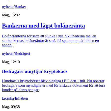
nyheter
/
Banker
Idag, 15:32
Bankerna med lägst bolåneränta
Bolåneräntorna fortsatte att sjunka i juli. Skillnaderna mellan
storbankernas bolåneräntor är små. På sparkonton är bilden en
annan.
nyheter
/
Bedrägeri
Idag, 12:10
Bedragare utnyttjar kryptokaos
Hundratals kryptobörser blev olagliga i EU den 1 juli. Nu poserar
bedragare som myndigheter med förfalskade dokument för att lura
kunder på deras pengar.
krönika
/
Inflation
Idag, 09:38