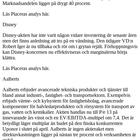
Marknadsandelen ligger på drygt 40 procent.
Läs Placeras analys här.
Disney
Disney-aktien har inte varit någon vidare investering de senaste åren
men det finns anledning att tro på en vändning. Den tidigare VD:n
Robert Iger är nu tillbaka och rör om i grytan rejält. Förhoppningsvis
kan Disney-koncernen nu effektiviseras och marginalerna börja
klättra.
Läs Placeras analys här.
Aalberts
Aalberts erbjuder avancerade tekniska produkter och tjänster till
bland annat industri-, fastighet- och transportsektorn. Exempelvis
erbjuds värme- och kylsystem för fastighetsbolag, avancerade
komponenter för halvledarprodukten och rörsystem för transport av
gas, vatten och kemikalier. Aktien handlas nu till P/e 13 på
innevarande års vinst och en EV/EBITDA-multipel om 7,4. Det är
betydligt lägre multiplar än budet på den finska konkurrenten
Uponor i slutet på april. Aalberts är ingen aktieraket men
direktavkastningen ligger på nästan tre procent och verksamheten är