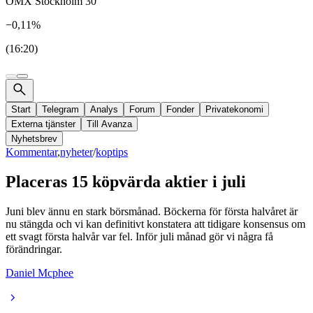
OMX Stockholm 30
−0,11%
(16:20)
Start
Telegram
Analys
Forum
Fonder
Privatekonomi
Externa tjänster
Till Avanza
Nyhetsbrev
Kommentar
,
nyheter
/
koptips
Placeras 15 köpvärda aktier i juli
Juni blev ännu en stark börsmånad. Böckerna för första halvåret är
nu stängda och vi kan definitivt konstatera att tidigare konsensus om
ett svagt första halvår var fel. Inför juli månad gör vi några få
förändringar.
Daniel Mcphee