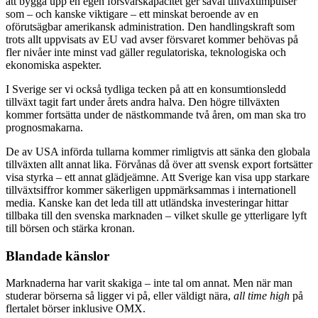
att bygga upp en egen försvarskapacitet ger såväl tillväxtimpulser
som – och kanske viktigare – ett minskat beroende av en
oförutsägbar amerikansk administration. Den handlingskraft som
trots allt uppvisats av EU vad avser försvaret kommer behövas på
fler nivåer inte minst vad gäller regulatoriska, teknologiska och
ekonomiska aspekter.
I Sverige ser vi också tydliga tecken på att en konsumtionsledd
tillväxt tagit fart under årets andra halva. Den högre tillväxten
kommer fortsätta under de nästkommande två åren, om man ska tro
prognosmakarna.
De av USA införda tullarna kommer rimligtvis att sänka den globala
tillväxten allt annat lika. Förvånas då över att svensk export fortsätter
visa styrka – ett annat glädjeämne. Att Sverige kan visa upp starkare
tillväxtsiffror kommer säkerligen uppmärksammas i internationell
media. Kanske kan det leda till att utländska investeringar hittar
tillbaka till den svenska marknaden – vilket skulle ge ytterligare lyft
till börsen och stärka kronan.
Blandade känslor
Marknaderna har varit skakiga – inte tal om annat. Men när man
studerar börserna så ligger vi på, eller väldigt nära,
all time high
på
flertalet börser inklusive OMX.