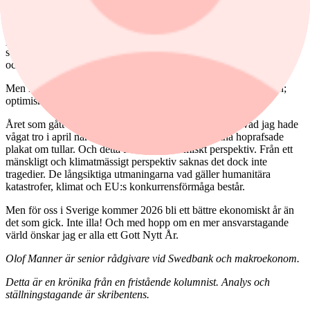
Stora delar av europeisk industriproduktion upplevs ha fel
komposition och föråldrad teknik. Kanske är detta tydligast inom
personbilsindustrin i Tyskland. Jag har lite samma känsla för den
som jag hade för varvsindustrin i Göteborg på 70-talet när billigare,
och bättre, koreanska fartyg började dyka upp på världshaven.
Men i allt detta finns också ett fjärde O, i alla fall på hemmaplan;
optimism.
Året som gått tycker jag har utvecklats mer positivt än vad jag hade
vågat tro i april när Trump stod och viftade med sina hoprafsade
plakat om tullar. Och detta från ett ekonomiskt perspektiv. Från ett
mänskligt och klimatmässigt perspektiv saknas det dock inte
tragedier. De långsiktiga utmaningarna vad gäller humanitära
katastrofer, klimat och EU:s konkurrensförmåga består.
Men för oss i Sverige kommer 2026 bli ett bättre ekonomiskt år än
det som gick. Inte illa! Och med hopp om en mer ansvarstagande
värld önskar jag er alla ett Gott Nytt År.
Olof Manner är senior rådgivare vid Swedbank och makroekonom.
Detta är en krönika från en fristående kolumnist. Analys och
ställningstagande är skribentens.