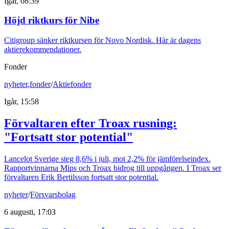
Igår, 08:39
Höjd riktkurs för Nibe
Citigroup sänker riktkursen för Novo Nordisk. Här är dagens
aktierekommendationer.
Fonder
nyheter
,
fonder
/
Aktiefonder
Igår, 15:58
Förvaltaren efter Troax rusning:
"Fortsatt stor potential"
Lancelot Sverige steg 8,6% i juli, mot 2,2% för jämförelseindex.
Rapportvinnarna Mips och Troax bidrog till uppgången. I Troax ser
förvaltaren Erik Bertilsson fortsatt stor potential.
nyheter
/
Försvarsbolag
6 augusti, 17:03