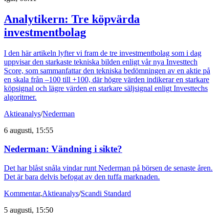
Analytikern: Tre köpvärda
investmentbolag
I den här artikeln lyfter vi fram de tre investmentbolag som i dag
uppvisar den starkaste tekniska bilden enligt vår nya Investtech
Score, som sammanfattar den tekniska bedömningen av en aktie på
en skala från –100 till +100, där högre värden indikerar en starkare
köpsignal och lägre värden en starkare säljsignal enligt Investtechs
algoritmer.
Aktieanalys
/
Nederman
6 augusti, 15:55
Nederman: Vändning i sikte?
Det har blåst snåla vindar runt Nederman på börsen de senaste åren.
Det är bara delvis befogat av den tuffa marknaden.
Kommentar
,
Aktieanalys
/
Scandi Standard
5 augusti, 15:50