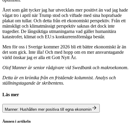
Året som gått tycker jag har utvecklats mer positivt än vad jag hade
vågat tro i april när Trump stod och viftade med sina hoprafsade
plakat om tullar. Och detta från ett ekonomiskt perspektiv. Från ett
mänskligt och klimatmässigt perspektiv saknas det dock inte
tragedier. De långsiktiga utmaningarna vad gäller humanitära
katastrofer, klimat och EU:s konkurrensförmåga består.
Men för oss i Sverige kommer 2026 bli ett bättre ekonomiskt år än
det som gick. Inte illa! Och med hopp om en mer ansvarstagande
värld önskar jag er alla ett Gott Nytt År.
Olof Manner är senior rådgivare vid Swedbank och makroekonom.
Detta är en krönika från en fristående kolumnist. Analys och
ställningstagande är skribentens.
Läs mer
Manner: Hushållen mer positiva till egna ekonomin
Ämnen i artikeln
inflation