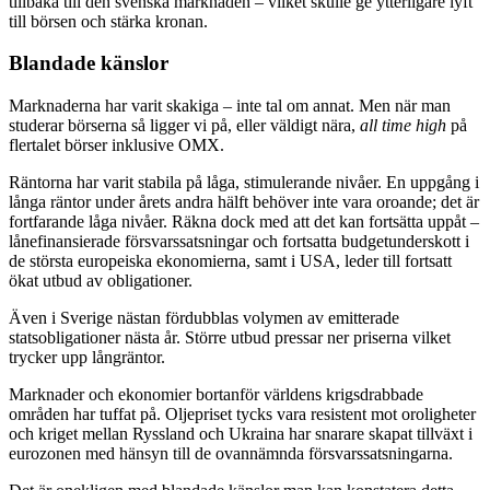
tillbaka till den svenska marknaden – vilket skulle ge ytterligare lyft
till börsen och stärka kronan.
Blandade känslor
Marknaderna har varit skakiga – inte tal om annat. Men när man
studerar börserna så ligger vi på, eller väldigt nära,
all time high
på
flertalet börser inklusive OMX.
Räntorna har varit stabila på låga, stimulerande nivåer. En uppgång i
långa räntor under årets andra hälft behöver inte vara oroande; det är
fortfarande låga nivåer. Räkna dock med att det kan fortsätta uppåt –
lånefinansierade försvarssatsningar och fortsatta budgetunderskott i
de största europeiska ekonomierna, samt i USA, leder till fortsatt
ökat utbud av obligationer.
Även i Sverige nästan fördubblas volymen av emitterade
statsobligationer nästa år. Större utbud pressar ner priserna vilket
trycker upp långräntor.
Marknader och ekonomier bortanför världens krigsdrabbade
områden har tuffat på. Oljepriset tycks vara resistent mot oroligheter
och kriget mellan Ryssland och Ukraina har snarare skapat tillväxt i
eurozonen med hänsyn till de ovannämnda försvarssatsningarna.