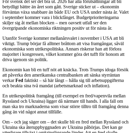
För svensk del ser det bra ut. 2026 har alla förutsättningar att bli
betydligt bättre än året som gått. Sverige sticker ut – ekonomin
förväntas växa snabbare än både EU och USA under nästa år. Valet
i september kommer vara i blickfånget. Budgetprioriteringarna
skiljer sig åt mellan blocken – men oavsett utfall ser den
övergripande ekonomiska riktningen positiv ut för nästa år.
Utanför Sverige kommer mellanårsvalet i november i USA att bli
viktigt. Trump börjar få alltmer bråttom att visa framgångar, såväl
ekonomiska som utrikespolitiska. Annars riskerar han att förlora
majoritet i kongressen, vilket kommer göra det tufft för honom att
driva igenom sin politik.
Ekonomin kan bli en tuff nöt att knäcka. Trots Trumps idoga försök
att påverka den amerikanska centralbanken att sänka styrräntan
verkar
Fed
faktiskt – så här långt – hålla sig till arbetsuppgifterna
och beakta sina två mandat (arbetsmarknad och inflation).
En utrikespolitisk framgång (till exempel en fred/vapenvila mellan
Ryssland och Ukraina) ligger då närmare till hands. I alla fall om
man ska tro marknaderna som visar större tilltro till framgång denna
gång än vid något annat tillfälle.
Om – och jag säger om – det skulle bli en fred mellan Ryssland och
Ukraina ska återuppbyggnaden av Ukraina påbörjas. Det kan ge
ytterligare tillväxt i omkringliggande länder. Att en fred skulle