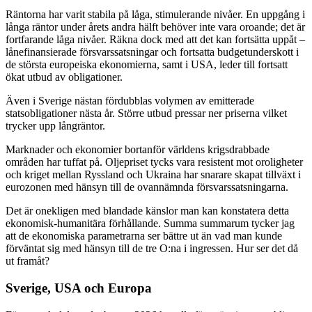
Räntorna har varit stabila på låga, stimulerande nivåer. En uppgång i
långa räntor under årets andra hälft behöver inte vara oroande; det är
fortfarande låga nivåer. Räkna dock med att det kan fortsätta uppåt –
lånefinansierade försvarssatsningar och fortsatta budgetunderskott i
de största europeiska ekonomierna, samt i USA, leder till fortsatt
ökat utbud av obligationer.
Även i Sverige nästan fördubblas volymen av emitterade
statsobligationer nästa år. Större utbud pressar ner priserna vilket
trycker upp långräntor.
Marknader och ekonomier bortanför världens krigsdrabbade
områden har tuffat på. Oljepriset tycks vara resistent mot oroligheter
och kriget mellan Ryssland och Ukraina har snarare skapat tillväxt i
eurozonen med hänsyn till de ovannämnda försvarssatsningarna.
Det är onekligen med blandade känslor man kan konstatera detta
ekonomisk-humanitära förhållande. Summa summarum tycker jag
att de ekonomiska parametrarna ser bättre ut än vad man kunde
förväntat sig med hänsyn till de tre O:na i ingressen. Hur ser det då
ut framåt?
Sverige, USA och Europa