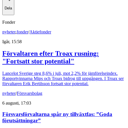
Dela
Fonder
nyheter
,
fonder
/
Aktiefonder
Igår, 15:58
Förvaltaren efter Troax rusning:
"Fortsatt stor potential"
Lancelot Sverige steg 8,6% i juli, mot 2,2% för jämförelseindex.
Rapportvinnarna Mips och Troax bidrog till uppgången. I Troax ser
förvaltaren Erik Bertilsson fortsatt stor potential.
nyheter
/
Försvarsbolag
6 augusti, 17:03
Försvarsförvaltarna spår ny tillväxtfas: ”Goda
förutsättningar”