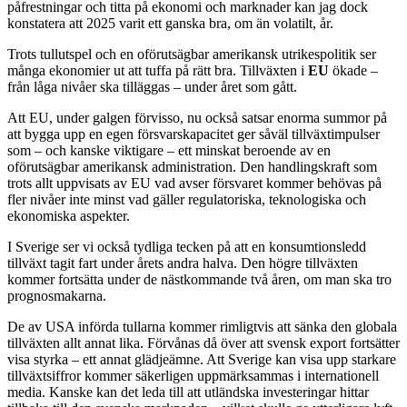
påfrestningar och titta på ekonomi och marknader kan jag dock
konstatera att 2025 varit ett ganska bra, om än volatilt, år.
Trots tullutspel och en oförutsägbar amerikansk utrikespolitik ser
många ekonomier ut att tuffa på rätt bra. Tillväxten i
EU
ökade –
från låga nivåer ska tilläggas – under året som gått.
Att EU, under galgen förvisso, nu också satsar enorma summor på
att bygga upp en egen försvarskapacitet ger såväl tillväxtimpulser
som – och kanske viktigare – ett minskat beroende av en
oförutsägbar amerikansk administration. Den handlingskraft som
trots allt uppvisats av EU vad avser försvaret kommer behövas på
fler nivåer inte minst vad gäller regulatoriska, teknologiska och
ekonomiska aspekter.
I Sverige ser vi också tydliga tecken på att en konsumtionsledd
tillväxt tagit fart under årets andra halva. Den högre tillväxten
kommer fortsätta under de nästkommande två åren, om man ska tro
prognosmakarna.
De av USA införda tullarna kommer rimligtvis att sänka den globala
tillväxten allt annat lika. Förvånas då över att svensk export fortsätter
visa styrka – ett annat glädjeämne. Att Sverige kan visa upp starkare
tillväxtsiffror kommer säkerligen uppmärksammas i internationell
media. Kanske kan det leda till att utländska investeringar hittar