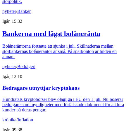
storpolitik.
nyheter
/
Banker
Igår, 15:32
Bankerna med lägst bolåneränta
Bolåneräntorna fortsatte att sjunka i juli. Skillnaderna mellan
storbankernas bolåneräntor är små. På sparkonton är bilden en
annan.
nyheter
/
Bedrägeri
Igår, 12:10
Bedragare utnyttjar kryptokaos
Hundratals kryptobörser blev olagliga i EU den 1 juli. Nu poserar
bedragare som myndigheter med förfalskade dokument för att lura
kunder på deras pengar.
krönika
/
Inflation
Igår, 09:38