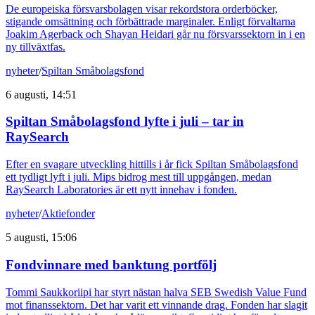
De europeiska försvarsbolagen visar rekordstora orderböcker,
stigande omsättning och förbättrade marginaler. Enligt förvaltarna
Joakim Agerback och Shayan Heidari går nu försvarssektorn in i en
ny tillväxtfas.
nyheter
/
Spiltan Småbolagsfond
6 augusti, 14:51
Spiltan Småbolagsfond lyfte i juli – tar in
RaySearch
Efter en svagare utveckling hittills i år fick Spiltan Småbolagsfond
ett tydligt lyft i juli. Mips bidrog mest till uppgången, medan
RaySearch Laboratories är ett nytt innehav i fonden.
nyheter
/
Aktiefonder
5 augusti, 15:06
Fondvinnare med banktung portfölj
Tommi Saukkoriipi har styrt nästan halva SEB Swedish Value Fund
mot finanssektorn. Det har varit ett vinnande drag. Fonden har slagit