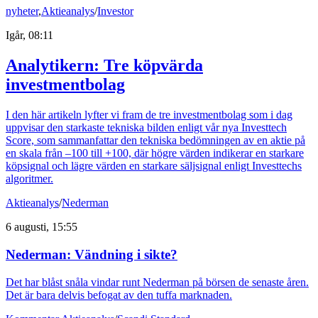
nyheter
,
Aktieanalys
/
Investor
Igår, 08:11
Analytikern: Tre köpvärda
investmentbolag
I den här artikeln lyfter vi fram de tre investmentbolag som i dag
uppvisar den starkaste tekniska bilden enligt vår nya Investtech
Score, som sammanfattar den tekniska bedömningen av en aktie på
en skala från –100 till +100, där högre värden indikerar en starkare
köpsignal och lägre värden en starkare säljsignal enligt Investtechs
algoritmer.
Aktieanalys
/
Nederman
6 augusti, 15:55
Nederman: Vändning i sikte?
Det har blåst snåla vindar runt Nederman på börsen de senaste åren.
Det är bara delvis befogat av den tuffa marknaden.