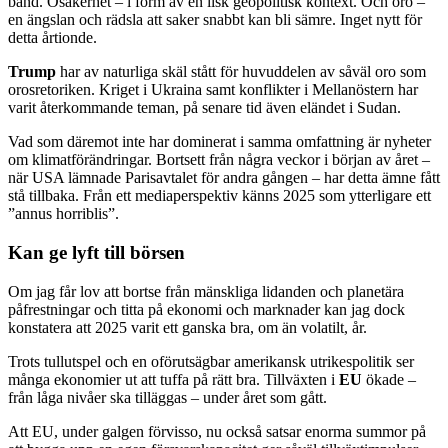
band. Osäkerhet – i form av en ilsk geopolitisk kontext. Och oro –
en ängslan och rädsla att saker snabbt kan bli sämre. Inget nytt för
detta årtionde.
Trump
har av naturliga skäl stått för huvuddelen av såväl oro som
orosretoriken. Kriget i Ukraina samt konflikter i Mellanöstern har
varit återkommande teman, på senare tid även eländet i Sudan.
Vad som däremot inte har dominerat i samma omfattning är nyheter
om klimatförändringar. Bortsett från några veckor i början av året –
när USA lämnade Parisavtalet för andra gången – har detta ämne fått
stå tillbaka. Från ett mediaperspektiv känns 2025 som ytterligare ett
”annus horriblis”.
Kan ge lyft till börsen
Om jag får lov att bortse från mänskliga lidanden och planetära
påfrestningar och titta på ekonomi och marknader kan jag dock
konstatera att 2025 varit ett ganska bra, om än volatilt, år.
Trots tullutspel och en oförutsägbar amerikansk utrikespolitik ser
många ekonomier ut att tuffa på rätt bra. Tillväxten i
EU
ökade –
från låga nivåer ska tilläggas – under året som gått.
Att EU, under galgen förvisso, nu också satsar enorma summor på