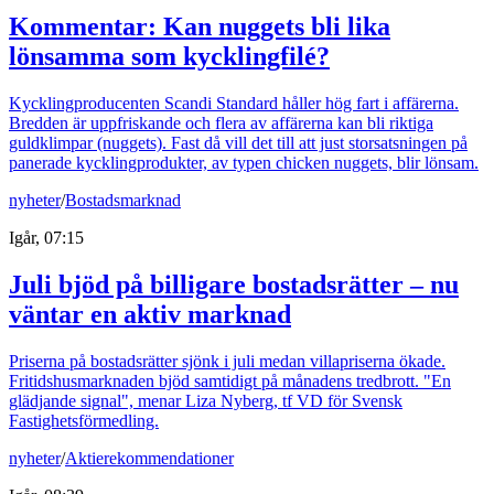
Kommentar: Kan nuggets bli lika
lönsamma som kycklingfilé?
Kycklingproducenten Scandi Standard håller hög fart i affärerna.
Bredden är uppfriskande och flera av affärerna kan bli riktiga
guldklimpar (nuggets). Fast då vill det till att just storsatsningen på
panerade kycklingprodukter, av typen chicken nuggets, blir lönsam.
nyheter
/
Bostadsmarknad
Igår, 07:15
Juli bjöd på billigare bostadsrätter – nu
väntar en aktiv marknad
Priserna på bostadsrätter sjönk i juli medan villapriserna ökade.
Fritidshusmarknaden bjöd samtidigt på månadens tredbrott. "En
glädjande signal", menar Liza Nyberg, tf VD för Svensk
Fastighetsförmedling.
nyheter
/
Aktierekommendationer