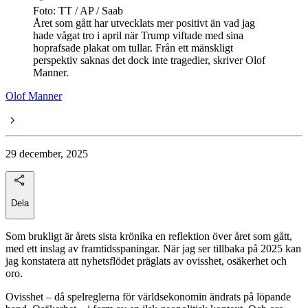
Foto: TT / AP / Saab
Året som gått har utvecklats mer positivt än vad jag
hade vågat tro i april när Trump viftade med sina
hoprafsade plakat om tullar. Från ett mänskligt
perspektiv saknas det dock inte tragedier, skriver Olof
Manner.
Olof Manner
29 december, 2025
Dela
Som brukligt är årets sista krönika en reflektion över året som gått,
med ett inslag av framtidsspaningar. När jag ser tillbaka på 2025 kan
jag konstatera att nyhetsflödet präglats av ovisshet, osäkerhet och
oro.
Ovisshet – då spelreglerna för världsekonomin ändrats på löpande