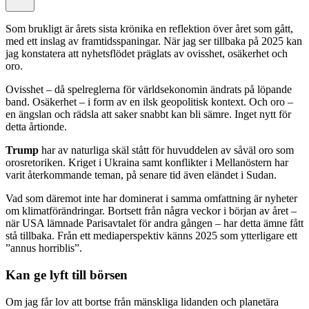
Som brukligt är årets sista krönika en reflektion över året som gått,
med ett inslag av framtidsspaningar. När jag ser tillbaka på 2025 kan
jag konstatera att nyhetsflödet präglats av ovisshet, osäkerhet och
oro.
Ovisshet – då spelreglerna för världsekonomin ändrats på löpande
band. Osäkerhet – i form av en ilsk geopolitisk kontext. Och oro –
en ängslan och rädsla att saker snabbt kan bli sämre. Inget nytt för
detta årtionde.
Trump
har av naturliga skäl stått för huvuddelen av såväl oro som
orosretoriken. Kriget i Ukraina samt konflikter i Mellanöstern har
varit återkommande teman, på senare tid även eländet i Sudan.
Vad som däremot inte har dominerat i samma omfattning är nyheter
om klimatförändringar. Bortsett från några veckor i början av året –
när USA lämnade Parisavtalet för andra gången – har detta ämne fått
stå tillbaka. Från ett mediaperspektiv känns 2025 som ytterligare ett
”annus horriblis”.
Kan ge lyft till börsen
Om jag får lov att bortse från mänskliga lidanden och planetära