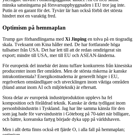
minska satsningarna på försvarsuppbyggnaden i EU tror jag inte.
Putin är en garant för det. Tyvärr lär han också förbli det största
hindret mot en varaktig fred.
Optimism på hemmaplan
Trump gav förhandlingarna med
Xi Jinping
en tolva på en tiogradig
skala. Tveksamt om Kina håller med. De har fortfarande höga
tullsatser från USA. Det har lett till att de redan omdirigerat sin
export; mindre till USA, mer till EU och ASEAN-länderna.
För europeisk del innebär det ännu tuffare konkurrens från kinesiska
producenter inom fler områden. Men de största riskerna är kanske
intrakontinentala? Energikostnaderna är generellt högre i EU,
regelverken omständligare och utvecklingen inom viktiga områden
(bland annat inom AI och miljöteknik) är eftersatt.
Stora delar av europeisk industriproduktion upplevs ha fel
komposition och föråldrad teknik. Kanske är detta tydligast inom
personbilsindustrin i Tyskland. Jag har lite samma känsla för den
som jag hade för varvsindustrin i Göteborg på 70-talet när billigare,
och bättre, koreanska fartyg började dyka upp på världshaven.
Men i allt detta finns också ett fjärde O, i alla fall på hemmaplan;
optimism.