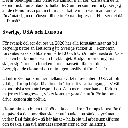
Det är onekligen med blandade känslor man kan konstatera detta
ekonomisk-humanitära förhållande. Summa summarum tycker jag
att de ekonomiska parametrarna ser bättre ut än vad man kunde
förväntat sig med hänsyn till de tre O:na i ingressen. Hur ser det då
ut framåt?
Sverige, USA och Europa
För svensk del ser det bra ut. 2026 har alla förutsättningar att bli
betydligt bättre än året som gått. Sverige sticker ut – ekonomin
förväntas växa snabbare än både EU och USA under nästa år. Valet
i september kommer vara i blickfånget. Budgetprioriteringarna
skiljer sig åt mellan blocken – men oavsett utfall ser den
övergripande ekonomiska riktningen positiv ut för nästa år.
Utanför Sverige kommer mellanårsvalet i november i USA att bli
viktigt. Trump börjar få alltmer bråttom att visa framgångar, såväl
ekonomiska som utrikespolitiska. Annars riskerar han att förlora
majoritet i kongressen, vilket kommer göra det tufft för honom att
driva igenom sin politik.
Ekonomin kan bli en tuff nöt att knäcka. Trots Trumps idoga försök
att påverka den amerikanska centralbanken att sänka styrräntan
verkar
Fed
faktiskt – så här långt – hålla sig till arbetsuppgifterna
och beakta sina två mandat (arbetsmarknad och inflation).