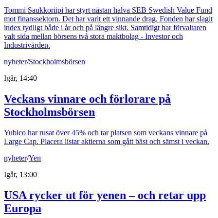
Tommi Saukkoriipi har styrt nästan halva SEB Swedish Value Fund
mot finanssektorn. Det har varit ett vinnande drag. Fonden har slagit
index tydligt både i år och på längre sikt. Samtidigt har förvaltaren
valt sida mellan börsens två stora maktbolag - Investor och
Industrivärden.
nyheter
/
Stockholmsbörsen
Igår, 14:40
Veckans vinnare och förlorare på
Stockholmsbörsen
Yubico har rusat över 45% och tar platsen som veckans vinnare på
Large Cap. Placera listar aktierna som gått bäst och sämst i veckan.
nyheter
/
Yen
Igår, 13:00
USA rycker ut för yenen – och retar upp
Europa