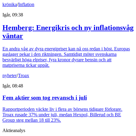
krönika
/
Inflation
Igår, 09:38
Hemberg: Energikris och ny inflationsvåg
väntar
En andra våg av dyra energipriser kan nå oss redan i höst. Europas
gaslager pekar i den riktningen. Samtidigt möter svenskarna
besvärligt höga elpriser, fyra kronor dyrare bensin och att
matpriserna tickar uppåt.
nyheter
/
Troax
Igår, 08:48
Fem aktier som tog revansch i juli
Rapportperioden väckte liv i flera av börsens tidigare förlorare.
Troax rusade 37% under juli, medan Hexpol, Billerud och BE
Group steg mellan 18 till 23%.
Aktieanalys