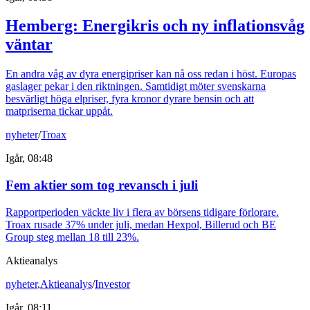
Hemberg: Energikris och ny inflationsvåg
väntar
En andra våg av dyra energipriser kan nå oss redan i höst. Europas
gaslager pekar i den riktningen. Samtidigt möter svenskarna
besvärligt höga elpriser, fyra kronor dyrare bensin och att
matpriserna tickar uppåt.
nyheter
/
Troax
Igår, 08:48
Fem aktier som tog revansch i juli
Rapportperioden väckte liv i flera av börsens tidigare förlorare.
Troax rusade 37% under juli, medan Hexpol, Billerud och BE
Group steg mellan 18 till 23%.
Aktieanalys
nyheter
,
Aktieanalys
/
Investor
Igår, 08:11