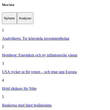
Mest läst
Nyheter
Analyser
1
Analytikern: Tre köpvärda investmentbolag
2
Hemberg: Energikris och ny inflationsvåg väntar
3
USA rycker ut för yenen – och retar upp Europa
4
Höjd riktkurs för Nibe
5
Bankerna med lägst bolåneränta