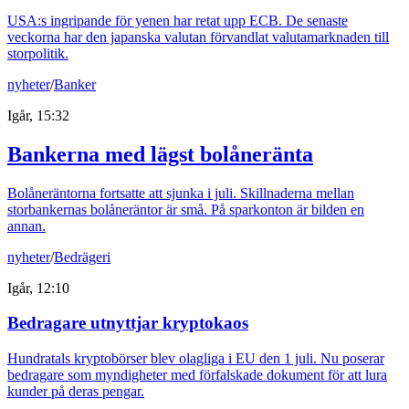
USA:s ingripande för yenen har retat upp ECB. De senaste
veckorna har den japanska valutan förvandlat valutamarknaden till
storpolitik.
nyheter
/
Banker
Igår, 15:32
Bankerna med lägst bolåneränta
Bolåneräntorna fortsatte att sjunka i juli. Skillnaderna mellan
storbankernas bolåneräntor är små. På sparkonton är bilden en
annan.
nyheter
/
Bedrägeri
Igår, 12:10
Bedragare utnyttjar kryptokaos
Hundratals kryptobörser blev olagliga i EU den 1 juli. Nu poserar
bedragare som myndigheter med förfalskade dokument för att lura
kunder på deras pengar.