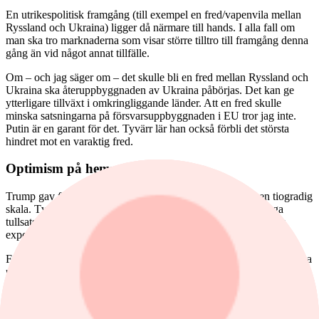
En utrikespolitisk framgång (till exempel en fred/vapenvila mellan
Ryssland och Ukraina) ligger då närmare till hands. I alla fall om
man ska tro marknaderna som visar större tilltro till framgång denna
gång än vid något annat tillfälle.
Om – och jag säger om – det skulle bli en fred mellan Ryssland och
Ukraina ska återuppbyggnaden av Ukraina påbörjas. Det kan ge
ytterligare tillväxt i omkringliggande länder. Att en fred skulle
minska satsningarna på försvarsuppbyggnaden i EU tror jag inte.
Putin är en garant för det. Tyvärr lär han också förbli det största
hindret mot en varaktig fred.
Optimism på hemmaplan
Trump gav förhandlingarna med
Xi Jinping
en tolva på en tiogradig
skala. Tveksamt om Kina håller med. De har fortfarande höga
tullsatser från USA. Det har lett till att de redan omdirigerat sin
export; mindre till USA, mer till EU och ASEAN-länderna.
För europeisk del innebär det ännu tuffare konkurrens från kinesiska
producenter inom fler områden. Men de största riskerna är kanske
intrakontinentala? Energikostnaderna är generellt högre i EU,
regelverken omständligare och utvecklingen inom viktiga områden
(bland annat inom AI och miljöteknik) är eftersatt.