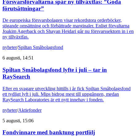
Försvarsförvaltarna spår ny tillväxtfas: ”Goda
förutsättningar”
De europeiska försvarsbolagen visar rekordstora orderböcker,
stigande omsättning och förbättrade marginaler. Enligt förvaltarna
Joakim Agerback och Shayan Heidari går nu försvarssektorn in i en
ny tillväxtfas.
nyheter
/
Spiltan Småbolagsfond
6 augusti, 14:51
Spiltan Småbolagsfond lyfte i juli – tar in
RaySearch
Efter en svagare utveckling hittills i år fick Spiltan Småbolagsfond
ett tydligt lyft i juli. Mips bidrog mest till uppgången, medan
RaySearch Laboratories är ett nytt innehav i fonden.
nyheter
/
Aktiefonder
5 augusti, 15:06
Fondvinnare med banktung portfölj