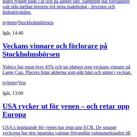
index tydligt både i år och på längre sikt. Samtidigt har förvaltaren
valt sida mellan börsens två stora maktbolag - Investor och
Industrivärden.
nyheter
/
Stockholmsbörsen
Igår, 14:40
Veckans vinnare och förlorare på
Stockholmsbörsen
Yubico har rusat över 45% och tar platsen som veckans vinnare på
Large Cap. Placera listar aktierna som gått bäst och sämst i veckan.
nyheter
/
Yen
Igår, 13:00
USA rycker ut för yenen – och retar upp
Europa
USA:s ingripande för yenen har retat upp ECB. De senaste
veckorna har den japanska valutan förvandlat valutamarknaden till