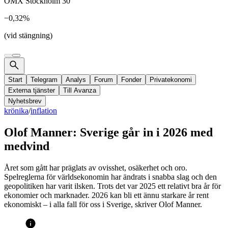
OMX Stockholm 30
−0,32%
(vid stängning)
Start
Telegram
Analys
Forum
Fonder
Privatekonomi
Externa tjänster
Till Avanza
Nyhetsbrev
krönika
/
inflation
Olof Manner: Sverige går in i 2026 med
medvind
Året som gått har präglats av ovisshet, osäkerhet och oro.
Spelreglerna för världsekonomin har ändrats i snabba slag och den
geopolitiken har varit ilsken. Trots det var 2025 ett relativt bra år för
ekonomier och marknader. 2026 kan bli ett ännu starkare år rent
ekonomiskt – i alla fall för oss i Sverige, skriver Olof Manner.