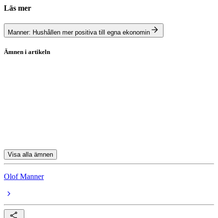
Läs mer
Manner: Hushållen mer positiva till egna ekonomin
Ämnen i artikeln
inflation
Ränta
Krig
Handelskrig
Kina
Visa alla ämnen
Olof Manner