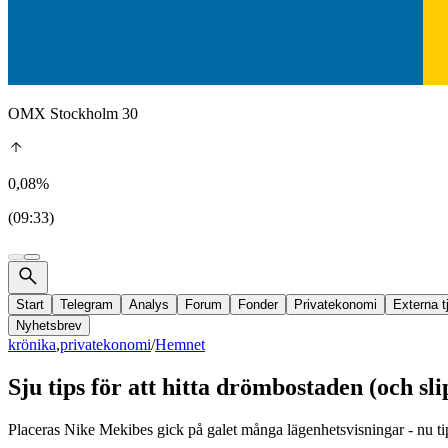
OMX Stockholm 30
0,08%
(09:33)
Start
Telegram
Analys
Forum
Fonder
Privatekonomi
Externa t
Nyhetsbrev
krönika
,
privatekonomi
/
Hemnet
Sju tips för att hitta drömbostaden (och sl
Placeras Nike Mekibes gick på galet många lägenhetsvisningar - nu tip