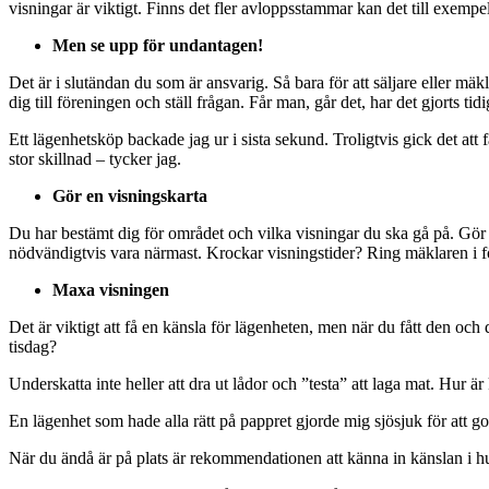
visningar är viktigt. Finns det fler avloppsstammar kan det till exempel 
Men se upp för undantagen!
Det är i slutändan du som är ansvarig. Så bara för att säljare eller mäk
dig till föreningen och ställ frågan. Får man, går det, har det gjorts tid
Ett lägenhetsköp backade jag ur i sista sekund. Troligtvis gick det att f
stor skillnad – tycker jag.
Gör en visningskarta
Du har bestämt dig för området och vilka visningar du ska gå på. Gör 
nödvändigtvis vara närmast. Krockar visningstider? Ring mäklaren i förv
Maxa visningen
Det är viktigt att få en känsla för lägenheten, men när du fått den och 
tisdag?
Underskatta inte heller att dra ut lådor och ”testa” att laga mat. Hur ä
En lägenhet som hade alla rätt på pappret gjorde mig sjösjuk för att golv
När du ändå är på plats är rekommendationen att känna in känslan i hu