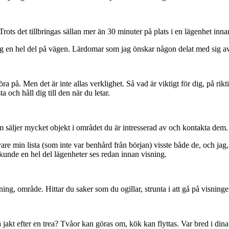
rots det tillbringas sällan mer än 30 minuter på plats i en lägenhet innan
ig en hel del på vägen. Lärdomar som jag önskar någon delat med sig av 
på. Men det är inte allas verklighet. Så vad är viktigt för dig, på riktig
a och håll dig till den när du letar.
säljer mycket objekt i området du är intresserad av och kontakta dem.
e min lista (som inte var benhård från början) visste både de, och jag,
unde en hel del lägenheter ses redan innan visning.
g, område. Hittar du saker som du ogillar, strunta i att gå på visninge
å jakt efter en trea? Tvåor kan göras om, kök kan flyttas. Var bred i dina