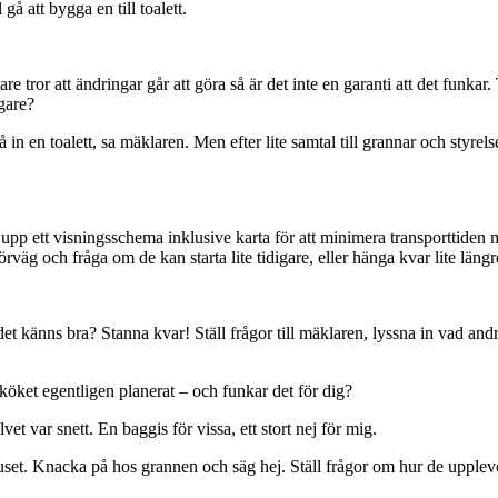
gå att bygga en till toalett.
lare tror att ändringar går att göra så är det inte en garanti att det fun
igare?
å in en toalett, sa mäklaren. Men efter lite samtal till grannar och styrel
upp ett visningsschema inklusive karta för att minimera transporttiden
äg och fråga om de kan starta lite tidigare, eller hänga kvar lite längr
det känns bra? Stanna kvar! Ställ frågor till mäklaren, lyssna in vad andr
r köket egentligen planerat – och funkar det för dig?
et var snett. En baggis för vissa, ett stort nej för mig.
set. Knacka på hos grannen och säg hej. Ställ frågor om hur de upplever