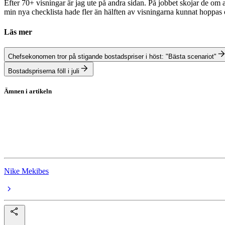
Efter 70+ visningar är jag ute på andra sidan. På jobbet skojar de om a
min nya checklista hade fler än hälften av visningarna kunnat hoppas 
Läs mer
Chefsekonomen tror på stigande bostadspriser i höst: "Bästa scenariot"
Bostadspriserna föll i juli
Ämnen i artikeln
Hemnet
bostadsmarknaden
Bopriser
Nike Mekibes