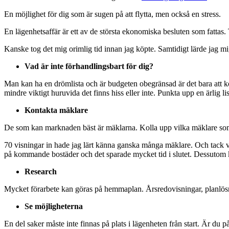
En möjlighet för dig som är sugen på att flytta, men också en stress.
En lägenhetsaffär är ett av de största ekonomiska besluten som fattas. T
Kanske tog det mig orimlig tid innan jag köpte. Samtidigt lärde jag m
Vad är inte förhandlingsbart för dig?
Man kan ha en drömlista och är budgeten obegränsad är det bara att köra 
mindre viktigt huruvida det finns hiss eller inte. Punkta upp en ärlig list
Kontakta mäklare
De som kan marknaden bäst är mäklarna. Kolla upp vilka mäklare som 
70 visningar in hade jag lärt känna ganska många mäklare. Och tack var
på kommande bostäder och det sparade mycket tid i slutet. Dessutom k
Research
Mycket förarbete kan göras på hemmaplan. Årsredovisningar, planlösnin
Se möjligheterna
En del saker måste inte finnas på plats i lägenheten från start. Är du p