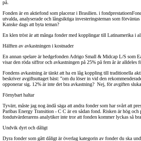
på.
Fonden är en aktiefond som placerar i Brasilien. i fondprestatioenFonde
utvalda, analyserade och långsiktiga investeringsteman som förväntas b
Kanske dags att byta teman?
En klen tröst är att många fonder med kopplingar till Latinamerika i al
Hälften av avkastningen i kostnader
En annan spelare är hedgefonden Adrigo Small & Midcap L/S som East Ca
visar den röda siffror och avkastningen på 25% på fem år är alldeles f
Fondens avkastning är tänkt att ha en låg koppling till traditionella a
beskriver avgiftsuttaget bäst: ”om du löser in vid den rekommendera
opponerar sig. 12% är inte det bra avkastning? Nej, för avgiften slu
Förnybart haltar
Tyvärr, måste jag nog ändå säga att andra fonder som har svårt att pre
Paribas Energy Transition - C C är en sådan fond. Risken är hög och på 
fondutvärderarens analytiker inte tror att fonden kommer lyckas så b
Undvik dyrt och dåligt
Dyra fonder som gått dåligt är överlag kategorin av fonder du ska 