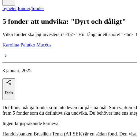
nyheter
,
fonder
/
fonder
5 fonder att undvika: "Dyrt och dåligt"
Vilka fonder ska jag investera i? <br> ”Hur långt är ett snöre!” <br> 
Karolina Palutko Macéus
3 januari, 2025
Dela
Det finns många fonder som inte levererar på sina mål. Som varken klara
fram 5 fonder som du definitivt ska undvika. Du behöver inte ens snegl
Ingen färgsprakande karneval
Handelsbanken Brasilien Tema (A1 SEK) är en sådan fond. Den visar bara