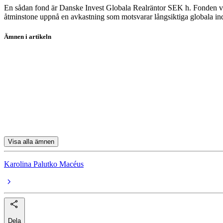
En sådan fond är Danske Invest Globala Realräntor SEK h. Fonden visar 
åtminstone uppnå en avkastning som motsvarar långsiktiga globala inde
Ämnen i artikeln
fonder
forstpaplacera
Handelsbanken Brasilien Tema (A1 SEK)
Adrigo Small & Midcap L/S
BNP Paribas Energy Transition - C C
Visa alla ämnen
Karolina Palutko Macéus
Dela