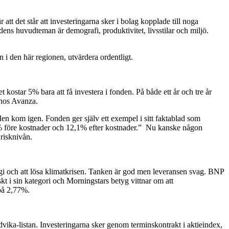
tt det står att investeringarna sker i bolag kopplade till noga
dens huvudteman är demografi, produktivitet, livsstilar och miljö.
n i den här regionen, utvärdera ordentligt.
ostar 5% bara att få investera i fonden. På både ett år och tre år
 hos Avanza.
 Men kom igen. Fonden ger själv ett exempel i sitt faktablad som
,1% före kostnader och 12,1% efter kostnader.” Nu kanske någon
risknivån.
ergi och att lösa klimatkrisen. Tanken är god men leveransen svag. BNP
kt i sin kategori och Morningstars betyg vittnar om att
 på 2,77%.
ka-listan. Investeringarna sker genom terminskontrakt i aktieindex,