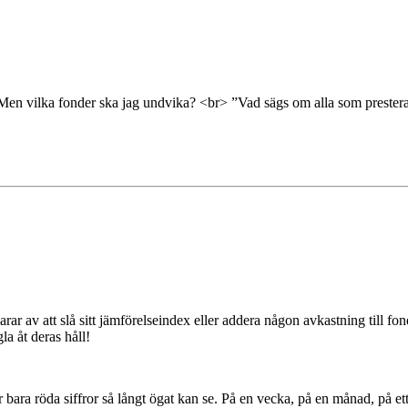
Men vilka fonder ska jag undvika? <br> ”Vad sägs om alla som presterat 
r av att slå sitt jämförelseindex eller addera någon avkastning till fon
a åt deras håll!
 röda siffror så långt ögat kan se. På en vecka, på en månad, på ett år,