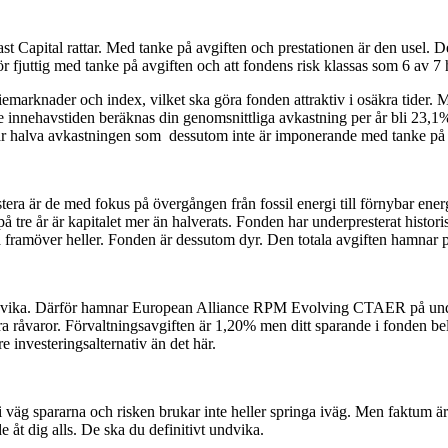
pital rattar. Med tanke på avgiften och prestationen är den usel. Det k
ör fjuttig med tanke på avgiften och att fondens risk klassas som 6 av 7
ktiemarknader och index, vilket ska göra fonden attraktiv i osäkra tider.
de innehavstiden beräknas din genomsnittliga avkastning per år bli 23
kar halva avkastningen som dessutom inte är imponerande med tanke på 
stera är de med fokus på övergången från fossil energi till förnybar en
tre år är kapitalet mer än halverats. Fonden har underpresterat historis
ra framöver heller. Fonden är dessutom dyr. Den totala avgiften hamnar
undvika. Därför hamnar European Alliance RPM Evolving CTAER på undvi
ra råvaror. Förvaltningsavgiften är 1,20% men ditt sparande i fonden bel
 investeringsalternativ än det här.
äg spararna och risken brukar inte heller springa iväg. Men faktum är a
 åt dig alls. De ska du definitivt undvika.