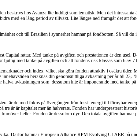
n beskrivs hos Avanza lite luddigt som tematisk. Men det intressanta är a
idra med en lång period av tillväxt. Lite längre ned framgår det att fon
lmänhet och till Brasilien i synnerhet hamnar på fondbotten. Så vill du i
pital rattar. Med tanke på avgiften och prestationen är den usel. Det k
ör fjuttig med tanke på avgiften och att fondens risk klassas som 6 av 7
ktiemarknader och index, vilket ska göra fonden attraktiv i osäkra tider.
de innehavstiden beräknas din genomsnittliga avkastning per år bli 23
kar halva avkastningen som dessutom inte är imponerande med tanke på 
stera är de med fokus på övergången från fossil energi till förnybar en
tre år är kapitalet mer än halverats. Fonden har underpresterat historis
ra framöver heller. Fonden är dessutom dyr. Den totala avgiften hamnar
undvika. Därför hamnar European Alliance RPM Evolving CTAER på undvi