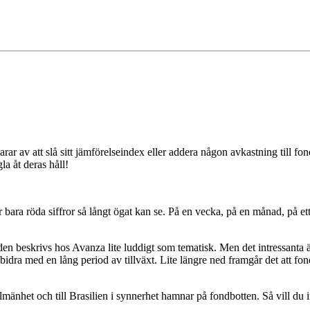
r av att slå sitt jämförelseindex eller addera någon avkastning till fon
a åt deras håll!
 röda siffror så långt ögat kan se. På en vecka, på en månad, på ett år,
n beskrivs hos Avanza lite luddigt som tematisk. Men det intressanta är a
idra med en lång period av tillväxt. Lite längre ned framgår det att fon
lmänhet och till Brasilien i synnerhet hamnar på fondbotten. Så vill du i