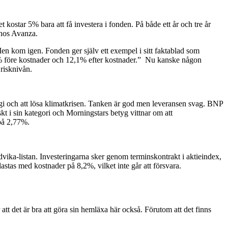
ostar 5% bara att få investera i fonden. På både ett år och tre år
 hos Avanza.
 Men kom igen. Fonden ger själv ett exempel i sitt faktablad som
,1% före kostnader och 12,1% efter kostnader.” Nu kanske någon
risknivån.
ergi och att lösa klimatkrisen. Tanken är god men leveransen svag. BNP
kt i sin kategori och Morningstars betyg vittnar om att
 på 2,77%.
ka-listan. Investeringarna sker genom terminskontrakt i aktieindex,
astas med kostnader på 8,2%, vilket inte går att försvara.
tt det är bra att göra sin hemläxa här också. Förutom att det finns