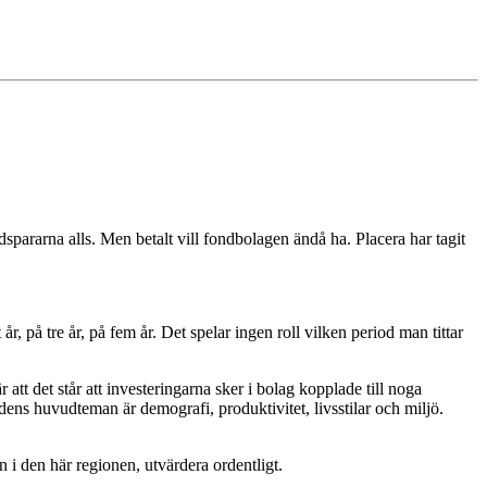
dspararna alls. Men betalt vill fondbolagen ändå ha. Placera har tagit
 på tre år, på fem år. Det spelar ingen roll vilken period man tittar
tt det står att investeringarna sker i bolag kopplade till noga
dens huvudteman är demografi, produktivitet, livsstilar och miljö.
n i den här regionen, utvärdera ordentligt.