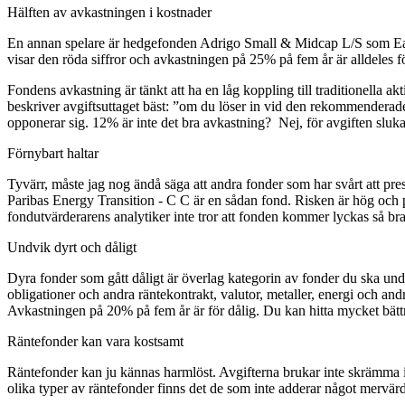
Hälften av avkastningen i kostnader
En annan spelare är hedgefonden Adrigo Small & Midcap L/S som East Ca
visar den röda siffror och avkastningen på 25% på fem år är alldeles f
Fondens avkastning är tänkt att ha en låg koppling till traditionella a
beskriver avgiftsuttaget bäst: ”om du löser in vid den rekommendera
opponerar sig. 12% är inte det bra avkastning? Nej, för avgiften slu
Förnybart haltar
Tyvärr, måste jag nog ändå säga att andra fonder som har svårt att pre
Paribas Energy Transition - C C är en sådan fond. Risken är hög och på 
fondutvärderarens analytiker inte tror att fonden kommer lyckas så b
Undvik dyrt och dåligt
Dyra fonder som gått dåligt är överlag kategorin av fonder du ska 
obligationer och andra räntekontrakt, valutor, metaller, energi och and
Avkastningen på 20% på fem år är för dålig. Du kan hitta mycket bättre
Räntefonder kan vara kostsamt
Räntefonder kan ju kännas harmlöst. Avgifterna brukar inte skrämma i v
olika typer av räntefonder finns det de som inte adderar något mervärde