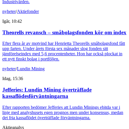
Industrivärden.
nyheter
/
Aktiefonder
Igår, 10:42
Theorells revansch – småbolagsfonden kör om index
Efter flera år av motvind har Henrietta Theorells småbolagsfond fått
upp farten. Under årets första sex månader slog fonden sitt
jämförelseindex med 5,6 procentenheter. Hon har också plockat in
ett nytt finskt bolag i portföljen.
nyheter
/
Lundin Mining
Idag, 15:36
Jefferies: Lundin Mining överträffade
kassaflödesförväntningarna
Efter rapporten bedömer Jefferies att Lundin Minings ebitda var i
linje med analyshusets egen prognos men under konsensus, medan
det fria kassaflödet överträffade förväntningarna.
Aktieanalys