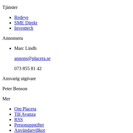
Tjänster
Redeye
SME Direkt
Investtech
Annonsera
Marc Lindh
annons@placera.se
073 855 81 42
Ansvarig utgivare
Peter Benson
Mer
Om Placera
Till Avanza
RSS
Personuppgifter
Användarvillkor