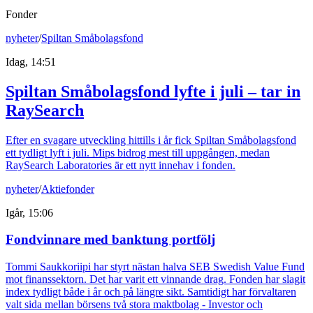
Fonder
nyheter
/
Spiltan Småbolagsfond
Idag, 14:51
Spiltan Småbolagsfond lyfte i juli – tar in
RaySearch
Efter en svagare utveckling hittills i år fick Spiltan Småbolagsfond
ett tydligt lyft i juli. Mips bidrog mest till uppgången, medan
RaySearch Laboratories är ett nytt innehav i fonden.
nyheter
/
Aktiefonder
Igår, 15:06
Fondvinnare med banktung portfölj
Tommi Saukkoriipi har styrt nästan halva SEB Swedish Value Fund
mot finanssektorn. Det har varit ett vinnande drag. Fonden har slagit
index tydligt både i år och på längre sikt. Samtidigt har förvaltaren
valt sida mellan börsens två stora maktbolag - Investor och