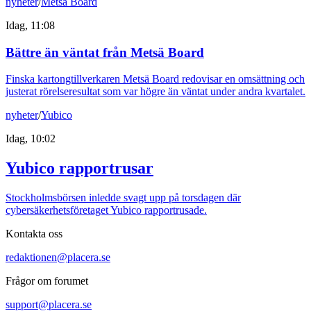
nyheter
/
Metsä Board
Idag, 11:08
Bättre än väntat från Metsä Board
Finska kartongtillverkaren Metsä Board redovisar en omsättning och
justerat rörelseresultat som var högre än väntat under andra kvartalet.
nyheter
/
Yubico
Idag, 10:02
Yubico rapportrusar
Stockholmsbörsen inledde svagt upp på torsdagen där
cybersäkerhetsföretaget Yubico rapportrusade.
Kontakta oss
redaktionen@placera.se
Frågor om forumet
support@placera.se