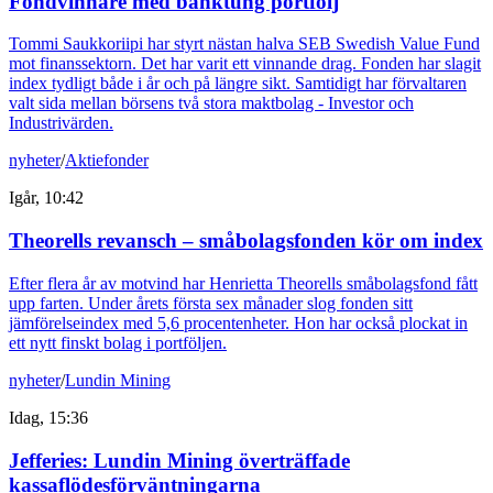
Fondvinnare med banktung portfölj
Tommi Saukkoriipi har styrt nästan halva SEB Swedish Value Fund
mot finanssektorn. Det har varit ett vinnande drag. Fonden har slagit
index tydligt både i år och på längre sikt. Samtidigt har förvaltaren
valt sida mellan börsens två stora maktbolag - Investor och
Industrivärden.
nyheter
/
Aktiefonder
Igår, 10:42
Theorells revansch – småbolagsfonden kör om index
Efter flera år av motvind har Henrietta Theorells småbolagsfond fått
upp farten. Under årets första sex månader slog fonden sitt
jämförelseindex med 5,6 procentenheter. Hon har också plockat in
ett nytt finskt bolag i portföljen.
nyheter
/
Lundin Mining
Idag, 15:36
Jefferies: Lundin Mining överträffade
kassaflödesförväntningarna