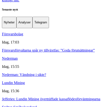
kraftigt fall.
Senaste nytt
Nyheter
Analyser
Telegram
Försvarsbolag
Idag, 17:03
Försvarsförvaltarna spår ny tillväxtfas: ”Goda förutsättningar”
Nederman
Idag, 15:55
Nederman: Vändning i sikte?
Lundin Mining
Idag, 15:36
Jefferies: Lundin Mining överträffade kassaflödesförväntningarna