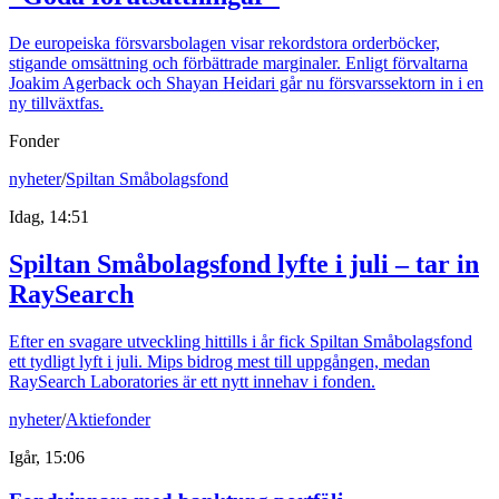
De europeiska försvarsbolagen visar rekordstora orderböcker,
stigande omsättning och förbättrade marginaler. Enligt förvaltarna
Joakim Agerback och Shayan Heidari går nu försvarssektorn in i en
ny tillväxtfas.
Fonder
nyheter
/
Spiltan Småbolagsfond
Idag, 14:51
Spiltan Småbolagsfond lyfte i juli – tar in
RaySearch
Efter en svagare utveckling hittills i år fick Spiltan Småbolagsfond
ett tydligt lyft i juli. Mips bidrog mest till uppgången, medan
RaySearch Laboratories är ett nytt innehav i fonden.
nyheter
/
Aktiefonder
Igår, 15:06