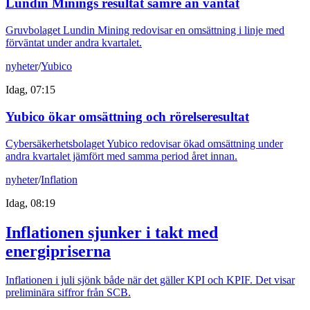
Lundin Minings resultat sämre än väntat
Gruvbolaget Lundin Mining redovisar en omsättning i linje med
förväntat under andra kvartalet.
nyheter
/
Yubico
Idag, 07:15
Yubico ökar omsättning och rörelseresultat
Cybersäkerhetsbolaget Yubico redovisar ökad omsättning under
andra kvartalet jämfört med samma period året innan.
nyheter
/
Inflation
Idag, 08:19
Inflationen sjunker i takt med
energipriserna
Inflationen i juli sjönk både när det gäller KPI och KPIF. Det visar
preliminära siffror från SCB.