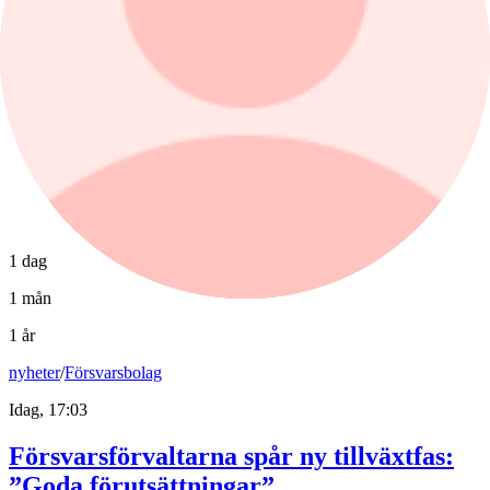
1 dag
1 mån
1 år
nyheter
/
Försvarsbolag
Idag, 17:03
Försvarsförvaltarna spår ny tillväxtfas:
”Goda förutsättningar”