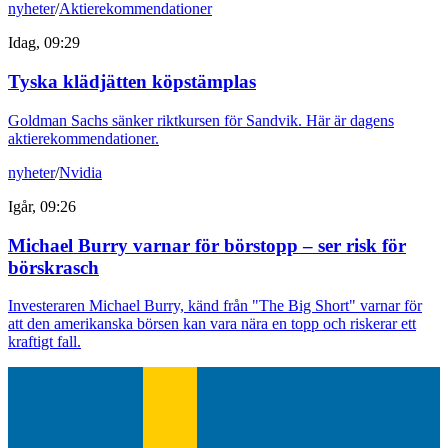
nyheter
/
Aktierekommendationer
Idag, 09:29
Tyska klädjätten köpstämplas
Goldman Sachs sänker riktkursen för Sandvik. Här är dagens
aktierekommendationer.
nyheter
/
Nvidia
Igår, 09:26
Michael Burry varnar för börstopp – ser risk för
börskrasch
Investeraren Michael Burry, känd från "The Big Short" varnar för
att den amerikanska börsen kan vara nära en topp och riskerar ett
kraftigt fall.