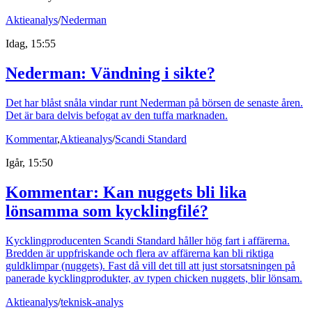
Aktieanalys
/
Nederman
Idag, 15:55
Nederman: Vändning i sikte?
Det har blåst snåla vindar runt Nederman på börsen de senaste åren.
Det är bara delvis befogat av den tuffa marknaden.
Kommentar
,
Aktieanalys
/
Scandi Standard
Igår, 15:50
Kommentar: Kan nuggets bli lika
lönsamma som kycklingfilé?
Kycklingproducenten Scandi Standard håller hög fart i affärerna.
Bredden är uppfriskande och flera av affärerna kan bli riktiga
guldklimpar (nuggets). Fast då vill det till att just storsatsningen på
panerade kycklingprodukter, av typen chicken nuggets, blir lönsam.
Aktieanalys
/
teknisk-analys