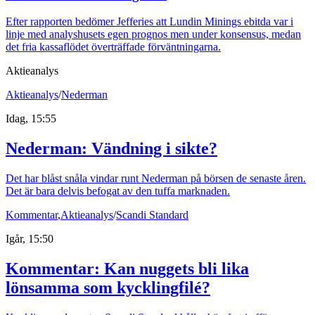
Efter rapporten bedömer Jefferies att Lundin Minings ebitda var i
linje med analyshusets egen prognos men under konsensus, medan
det fria kassaflödet överträffade förväntningarna.
Aktieanalys
Aktieanalys
/
Nederman
Idag, 15:55
Nederman: Vändning i sikte?
Det har blåst snåla vindar runt Nederman på börsen de senaste åren.
Det är bara delvis befogat av den tuffa marknaden.
Kommentar
,
Aktieanalys
/
Scandi Standard
Igår, 15:50
Kommentar: Kan nuggets bli lika
lönsamma som kycklingfilé?