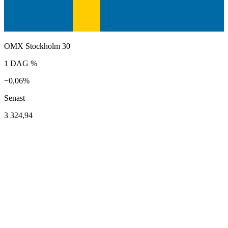
OMX Stockholm 30
1 DAG %
−0,06%
Senast
3 324,94