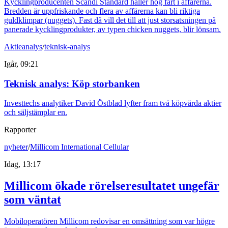
Kycklingproducenten Scandi Standard håller hög fart i affärerna.
Bredden är uppfriskande och flera av affärerna kan bli riktiga
guldklimpar (nuggets). Fast då vill det till att just storsatsningen på
panerade kycklingprodukter, av typen chicken nuggets, blir lönsam.
Aktieanalys
/
teknisk-analys
Igår, 09:21
Teknisk analys: Köp storbanken
Investtechs analytiker David Östblad lyfter fram två köpvärda aktier
och säljstämplar en.
Rapporter
nyheter
/
Millicom International Cellular
Idag, 13:17
Millicom ökade rörelseresultatet ungefär
som väntat
Mobiloperatören Millicom redovisar en omsättning som var högre