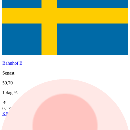
Bahnhof B
Senast
59,70
1 dag %
0,17%
Köp
Sälj