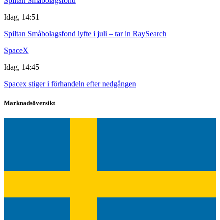
Spiltan Småbolagsfond
Idag, 14:51
Spiltan Småbolagsfond lyfte i juli – tar in RaySearch
SpaceX
Idag, 14:45
Spacex stiger i förhandeln efter nedgången
Marknadsöversikt