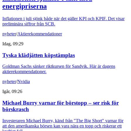
energipriserna
Inflationen i juli sjönk både när det gäller KPI och KPIF. Det visar
preliminära siffror från SCB.
nyheter
/
Aktierekommendationer
Idag, 09:29
Tyska klädjätten köpstämplas
Goldman Sachs sänker riktkursen för Sandvik. Här är dagens
aktierekommendationer.
nyheter
/
Nvidia
Igår, 09:26
Michael Burry varnar för börstopp – ser risk för
börskrasch
Investeraren Michael Burry, känd från "The Big Short" varnar för
att den amerikanska börsen kan vara nära en topp och riskerar ett