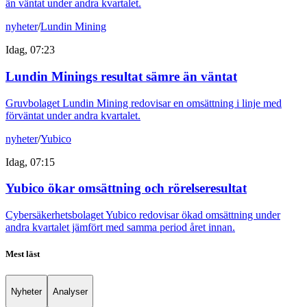
än väntat under andra kvartalet.
nyheter
/
Lundin Mining
Idag, 07:23
Lundin Minings resultat sämre än väntat
Gruvbolaget Lundin Mining redovisar en omsättning i linje med
förväntat under andra kvartalet.
nyheter
/
Yubico
Idag, 07:15
Yubico ökar omsättning och rörelseresultat
Cybersäkerhetsbolaget Yubico redovisar ökad omsättning under
andra kvartalet jämfört med samma period året innan.
Mest läst
Nyheter
Analyser