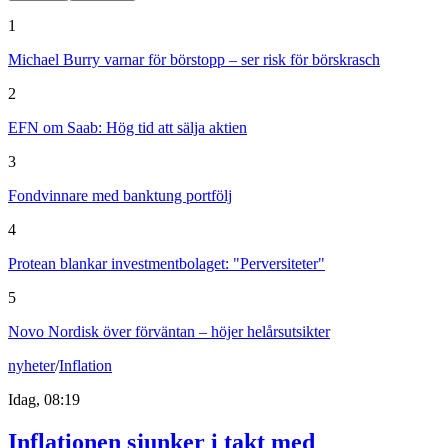
1
Michael Burry varnar för börstopp – ser risk för börskrasch
2
EFN om Saab: Hög tid att sälja aktien
3
Fondvinnare med banktung portfölj
4
Protean blankar investmentbolaget: "Perversiteter"
5
Novo Nordisk över förväntan – höjer helårsutsikter
nyheter
/
Inflation
Idag, 08:19
Inflationen sjunker i takt med