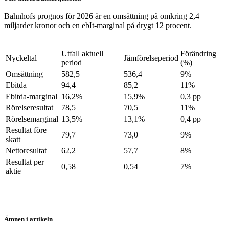
Bahnhofs prognos för 2026 är en omsättning på omkring 2,4
miljarder kronor och en ebIt-marginal på drygt 12 procent.
Utfall aktuell
Förändring
Nyckeltal
Jämförelseperiod
period
(%)
Omsättning
582,5
536,4
9%
Ebitda
94,4
85,2
11%
Ebitda-marginal
16,2%
15,9%
0,3 pp
Rörelseresultat
78,5
70,5
11%
Rörelsemarginal
13,5%
13,1%
0,4 pp
Resultat före
79,7
73,0
9%
skatt
Nettoresultat
62,2
57,7
8%
Resultat per
0,58
0,54
7%
aktie
Ämnen i artikeln