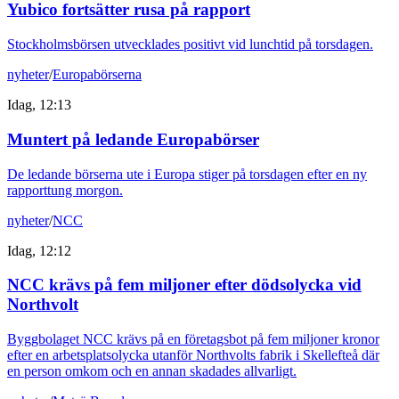
Yubico fortsätter rusa på rapport
Stockholmsbörsen utvecklades positivt vid lunchtid på torsdagen.
nyheter
/
Europabörserna
Idag, 12:13
Muntert på ledande Europabörser
De ledande börserna ute i Europa stiger på torsdagen efter en ny
rapporttung morgon.
nyheter
/
NCC
Idag, 12:12
NCC krävs på fem miljoner efter dödsolycka vid
Northvolt
Byggbolaget NCC krävs på en företagsbot på fem miljoner kronor
efter en arbetsplatsolycka utanför Northvolts fabrik i Skellefteå där
en person omkom och en annan skadades allvarligt.