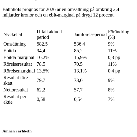
Bahnhofs prognos för 2026 är en omsättning på omkring 2,4
miljarder kronor och en ebIt-marginal på drygt 12 procent.
Utfall aktuell
Förändring
Nyckeltal
Jämförelseperiod
period
(%)
Omsättning
582,5
536,4
9%
Ebitda
94,4
85,2
11%
Ebitda-marginal
16,2%
15,9%
0,3 pp
Rörelseresultat
78,5
70,5
11%
Rörelsemarginal
13,5%
13,1%
0,4 pp
Resultat före
79,7
73,0
9%
skatt
Nettoresultat
62,2
57,7
8%
Resultat per
0,58
0,54
7%
aktie
Ämnen i artikeln