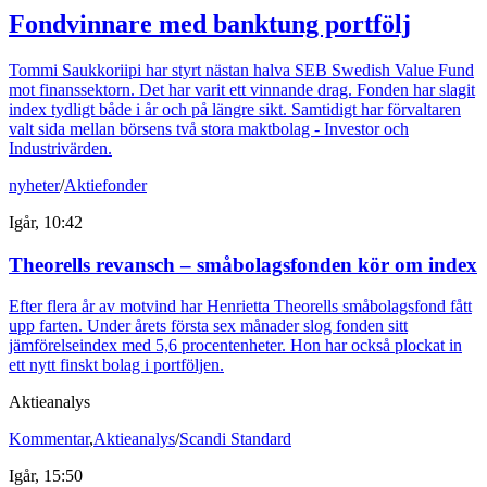
Fondvinnare med banktung portfölj
Tommi Saukkoriipi har styrt nästan halva SEB Swedish Value Fund
mot finanssektorn. Det har varit ett vinnande drag. Fonden har slagit
index tydligt både i år och på längre sikt. Samtidigt har förvaltaren
valt sida mellan börsens två stora maktbolag - Investor och
Industrivärden.
nyheter
/
Aktiefonder
Igår, 10:42
Theorells revansch – småbolagsfonden kör om index
Efter flera år av motvind har Henrietta Theorells småbolagsfond fått
upp farten. Under årets första sex månader slog fonden sitt
jämförelseindex med 5,6 procentenheter. Hon har också plockat in
ett nytt finskt bolag i portföljen.
Aktieanalys
Kommentar
,
Aktieanalys
/
Scandi Standard
Igår, 15:50