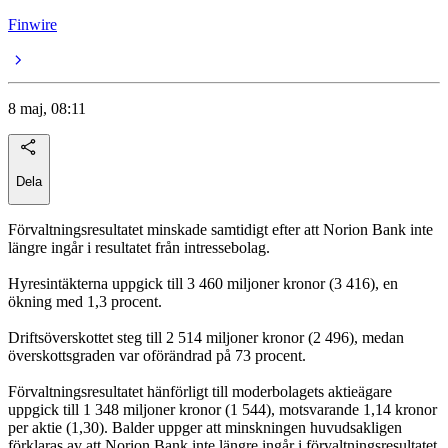
Finwire
8 maj, 08:11
Dela
Förvaltningsresultatet minskade samtidigt efter att Norion Bank inte
längre ingår i resultatet från intressebolag.
Hyresintäkterna uppgick till 3 460 miljoner kronor (3 416), en
ökning med 1,3 procent.
Driftsöverskottet steg till 2 514 miljoner kronor (2 496), medan
överskottsgraden var oförändrad på 73 procent.
Förvaltningsresultatet hänförligt till moderbolagets aktieägare
uppgick till 1 348 miljoner kronor (1 544), motsvarande 1,14 kronor
per aktie (1,30). Balder uppger att minskningen huvudsakligen
förklaras av att Norion Bank inte längre ingår i förvaltningsresultatet