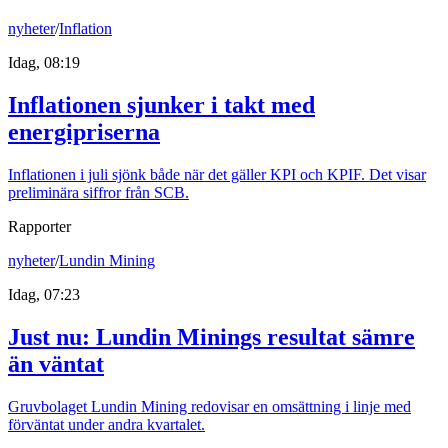
nyheter
/
Inflation
Idag, 08:19
Inflationen sjunker i takt med
energipriserna
Inflationen i juli sjönk både när det gäller KPI och KPIF. Det visar
preliminära siffror från SCB.
Rapporter
nyheter
/
Lundin Mining
Idag, 07:23
Just nu
:
Lundin Minings resultat sämre
än väntat
Gruvbolaget Lundin Mining redovisar en omsättning i linje med
förväntat under andra kvartalet.