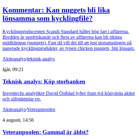
Kommentar: Kan nuggets bli lika
lönsamma som kycklingfilé?
Kycklingproducenten Scandi Standard håller hög fart i affärerna.
Bredden är uppfriskande och flera av affärerna kan bli riktiga
guldklimpar (nuggets). Fast då vill det till att just storsatsningen på
panerade kycklingprodukter, av typen chicken nuggets, blir lönsam.
Aktieanalys
/
teknisk-analys
Igår, 09:21
Teknisk analys: Köp storbanken
Investtechs analytiker David Östblad lyfter fram två köpvärda aktier
och säljstämplar en.
Aktieanalys
/
Veteranpoolen
4 augusti, 14:56
Veteranpoolen: Gammal är äldst?