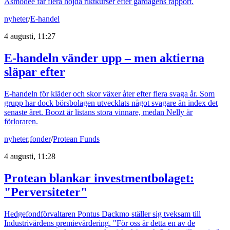
Asmodee får flera höjda riktkurser efter gårdagens rapport.
nyheter
/
E-handel
4 augusti, 11:27
E-handeln vänder upp – men aktierna
släpar efter
E-handeln för kläder och skor växer åter efter flera svaga år. Som
grupp har dock börsbolagen utvecklats något svagare än index det
senaste året. Boozt är listans stora vinnare, medan Nelly är
förloraren.
nyheter
,
fonder
/
Protean Funds
4 augusti, 11:28
Protean blankar investmentbolaget:
"Perversiteter"
Hedgefondförvaltaren Pontus Dackmo ställer sig tveksam till
Industrivärdens premievärdering. "För oss är detta en av de