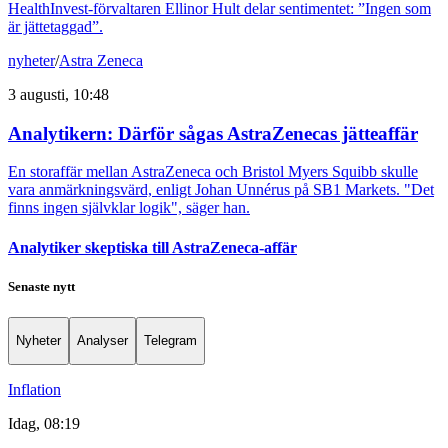
HealthInvest-förvaltaren Ellinor Hult delar sentimentet: ”Ingen som
är jättetaggad”.
nyheter
/
Astra Zeneca
3 augusti, 10:48
Analytikern: Därför sågas AstraZenecas jätteaffär
En storaffär mellan AstraZeneca och Bristol Myers Squibb skulle
vara anmärkningsvärd, enligt Johan Unnérus på SB1 Markets. "Det
finns ingen självklar logik", säger han.
Analytiker skeptiska till AstraZeneca-affär
Senaste nytt
Nyheter
Analyser
Telegram
Inflation
Idag, 08:19