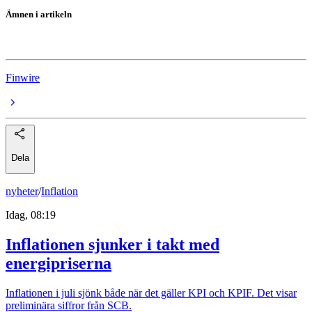
Ämnen i artikeln
Balder
Finwire
Dela
nyheter
/
Inflation
Idag, 08:19
Inflationen sjunker i takt med
energipriserna
Inflationen i juli sjönk både när det gäller KPI och KPIF. Det visar
preliminära siffror från SCB.