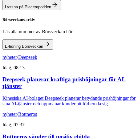
Lyssna på Placerapodden
Börsveckans arkiv
Läs alla nummer av Börsveckan här
E-tidning Börsveckan
nyheter
/
Deepseek
Idag, 08:13
Deepseek planerar kraftiga prishöjningar för AI-
tjänster
Kinesiska AI-bolaget Deepseek planerar betydande prishöjningar för
sina AI-tjänster och uppmanar kunder att förbereda sig.
nyheter
/
Rottneros
Idag, 07:37
Rottneros vänder till positiv ebitda