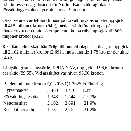
från intressebolag. Justerat för Norion Banks bidrag ökade
förvaltningsresultatet per aktie med 3 procent.
Orealiserade värdeförändringar på förvaltningsfastigheter uppgick
till 418 miljoner kronor (949), medan värdeförändringar på
räntederivat och optionskomponent i konvertibel uppgick till 809
miljoner kronor (632).
Resultatet efter skatt hänförligt till moderbolagets aktieägare uppgick
till 2 102 miljoner kronor (2 691), motsvarande 1,78 kronor per aktie
(2,26).
Långsiktigt substansvärde, EPRA NAV, uppgick till 96,62 kronor
per aktie (89,55). Vid årsskiftet var nivån 93,96 kronor.
Balder, miljoner kronor
Q1 2026
Q1 2025
Förändring
Hyresintäkter
3 460
3 416
1,3%
Förvaltningsresultat
1 348
1 544
-12,7%
Nettoresultat
2 102
2 691
-21,9%
Resultat per aktie
1,78
2,26
-21,2%