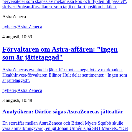
perversiteter som skapas av mekaniska köp och flykten till passivt",
skriver Protean-förvaltaren, som tagit en kort position i aktien.
AstraZeneca
nyheter
/
Astra Zeneca
4 augusti, 10:59
Förvaltaren om Astra-affären: ”Ingen
som är jättetaggad"
AstraZenecas eventuella jätteaffär mottas negativt av marknaden.
HealthInvest-förvaltaren Ellinor Hult delar sentimentet: ”Ingen som
är jättetaggad”.
nyheter
/
Astra Zeneca
3 augusti, 10:48
Analytikern: Därför sågas AstraZenecas jätteaffär
En storaffär mellan AstraZeneca och Bristol Myers Squibb skulle
vara anmärkningsvärd, enligt Johan Unnérus på SB1 Markets. "Det