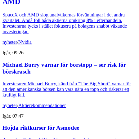
AMD
SpaceX och AMD slog analytikernas förväntningar i det andra
kvartalet. Ändå föll båda aktierna omkring 8% i efterhandeln.
Investerarna tycks i stället fokusera på bolagens snabbt växande
investeringar.
nyheter
/
Nvidia
Igår, 09:26
Michael Burry varnar för börstopp – ser risk för
börskrasch
Investeraren Michael Burry, känd från "The Big Short" varnar för
att den amerikanska börsen kan vara nära en topp och riskerar ett
kraftigt fall.
nyheter
/
Aktierekommendationer
Igår, 07:47
Höjda riktkurser för Asmodee