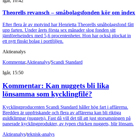
Igår, 10:42
Theorells revansch – småbolagsfonden kör om index
Efter flera år av motvind har Henrietta Theorells småbolagsfond fått
upp farten. Under årets första sex månader slog fonden sitt
jämförelseindex med 5,6 procentenheter. Hon har också plockat in
ett nytt finskt bolag i portföljen.
Aktieanalys
Kommentar
,
Aktieanalys
/
Scandi Standard
Igår, 15:50
Kommentar: Kan nuggets bli lika
lönsamma som kycklingfilé?
Kycklingproducenten Scandi Standard håller hög fart i affärerna.
Bredden är uppfriskande och flera av affärerna kan bli riktiga
guldklimpar (nuggets). Fast då vill det till att just storsatsningen på
panerade kycklingprodukter, av typen chicken nuggets, blir lönsam.
Aktieanalys
/
teknisk-analys