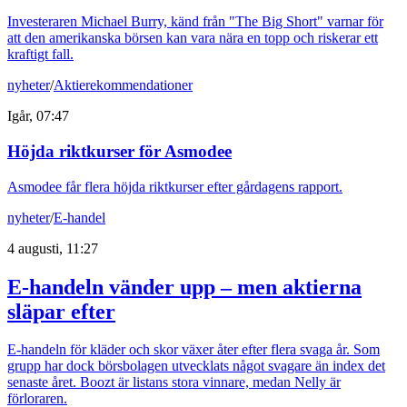
Investeraren Michael Burry, känd från "The Big Short" varnar för
att den amerikanska börsen kan vara nära en topp och riskerar ett
kraftigt fall.
nyheter
/
Aktierekommendationer
Igår, 07:47
Höjda riktkurser för Asmodee
Asmodee får flera höjda riktkurser efter gårdagens rapport.
nyheter
/
E-handel
4 augusti, 11:27
E-handeln vänder upp – men aktierna
släpar efter
E-handeln för kläder och skor växer åter efter flera svaga år. Som
grupp har dock börsbolagen utvecklats något svagare än index det
senaste året. Boozt är listans stora vinnare, medan Nelly är
förloraren.