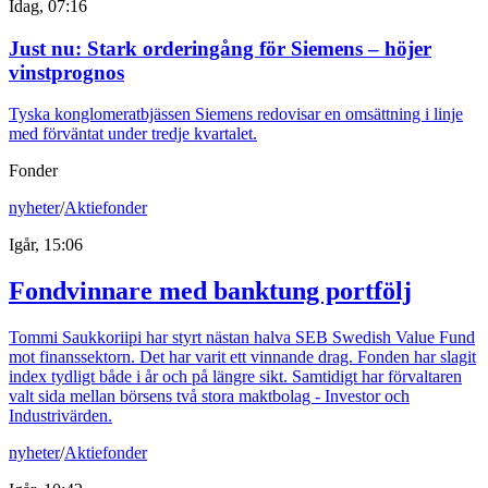
Idag, 07:16
Just nu
:
Stark orderingång för Siemens – höjer
vinstprognos
Tyska konglomeratbjässen Siemens redovisar en omsättning i linje
med förväntat under tredje kvartalet.
Fonder
nyheter
/
Aktiefonder
Igår, 15:06
Fondvinnare med banktung portfölj
Tommi Saukkoriipi har styrt nästan halva SEB Swedish Value Fund
mot finanssektorn. Det har varit ett vinnande drag. Fonden har slagit
index tydligt både i år och på längre sikt. Samtidigt har förvaltaren
valt sida mellan börsens två stora maktbolag - Investor och
Industrivärden.
nyheter
/
Aktiefonder