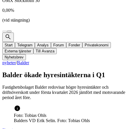
OMX Stockholm 30
0,00%
(vid stängning)
Start
Telegram
Analys
Forum
Fonder
Privatekonomi
Externa tjänster
Till Avanza
Nyhetsbrev
nyheter
/
Balder
Balder ökade hyresintäkterna i Q1
Fastighetsbolaget Balder redovisar högre hyresintäkter och
driftsöverskott under första kvartalet 2026 jämfört med motsvarande
period året före.
Foto: Tobias Ohls
Balders VD Erik Selin. Foto: Tobias Ohls