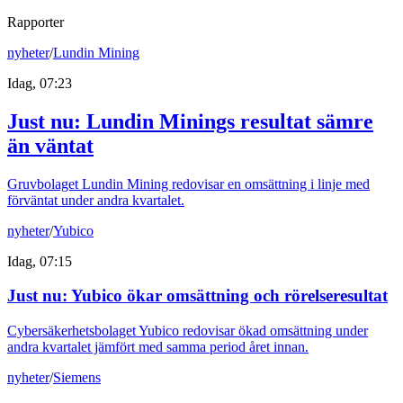
Rapporter
nyheter
/
Lundin Mining
Idag, 07:23
Just nu
:
Lundin Minings resultat sämre
än väntat
Gruvbolaget Lundin Mining redovisar en omsättning i linje med
förväntat under andra kvartalet.
nyheter
/
Yubico
Idag, 07:15
Just nu
:
Yubico ökar omsättning och rörelseresultat
Cybersäkerhetsbolaget Yubico redovisar ökad omsättning under
andra kvartalet jämfört med samma period året innan.
nyheter
/
Siemens