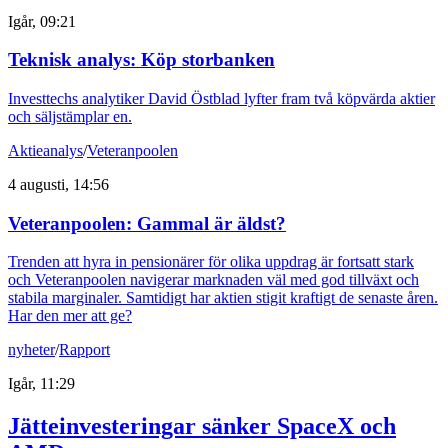
Igår, 09:21
Teknisk analys: Köp storbanken
Investtechs analytiker David Östblad lyfter fram två köpvärda aktier
och säljstämplar en.
Aktieanalys
/
Veteranpoolen
4 augusti, 14:56
Veteranpoolen: Gammal är äldst?
Trenden att hyra in pensionärer för olika uppdrag är fortsatt stark
och Veteranpoolen navigerar marknaden väl med god tillväxt och
stabila marginaler. Samtidigt har aktien stigit kraftigt de senaste åren.
Har den mer att ge?
nyheter
/
Rapport
Igår, 11:29
Jätteinvesteringar sänker SpaceX och