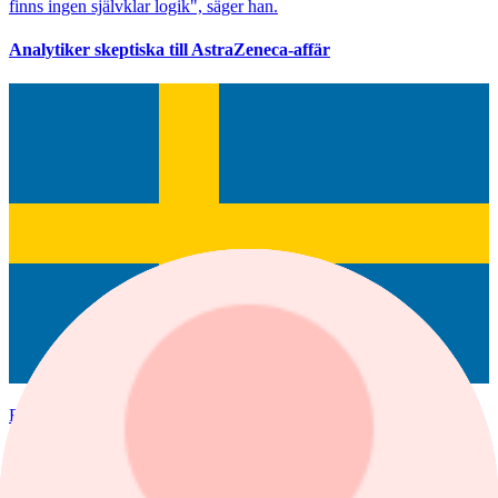
finns ingen självklar logik", säger han.
Analytiker skeptiska till AstraZeneca-affär
Balder B
Senast
54,56