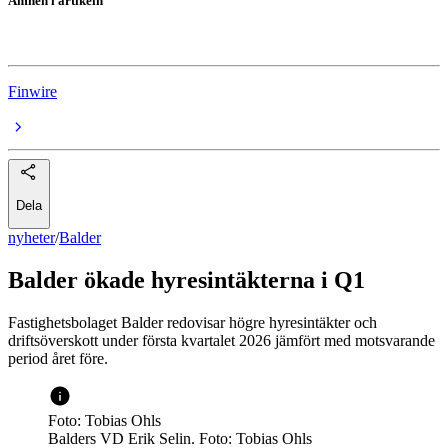
Ämnen i artikeln
Balder
Finwire
Dela
nyheter
/
Balder
Balder ökade hyresintäkterna i Q1
Fastighetsbolaget Balder redovisar högre hyresintäkter och
driftsöverskott under första kvartalet 2026 jämfört med motsvarande
period året före.
Foto: Tobias Ohls
Balders VD Erik Selin. Foto: Tobias Ohls