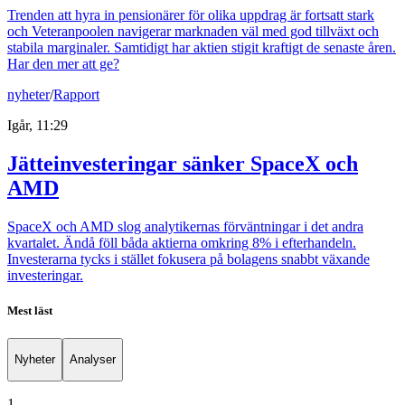
Trenden att hyra in pensionärer för olika uppdrag är fortsatt stark
och Veteranpoolen navigerar marknaden väl med god tillväxt och
stabila marginaler. Samtidigt har aktien stigit kraftigt de senaste åren.
Har den mer att ge?
nyheter
/
Rapport
Igår, 11:29
Jätteinvesteringar sänker SpaceX och
AMD
SpaceX och AMD slog analytikernas förväntningar i det andra
kvartalet. Ändå föll båda aktierna omkring 8% i efterhandeln.
Investerarna tycks i stället fokusera på bolagens snabbt växande
investeringar.
Mest läst
Nyheter
Analyser
1