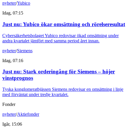
nyheter
/
Yubico
Idag, 07:15
Just nu
:
Yubico ökar omsättning och rörelseresultat
Cybersäkerhetsbolaget Yubico redovisar ökad omsättning under
andra kvartalet jämfört med samma period året innan.
nyheter
/
Siemens
Idag, 07:16
Just nu
:
Stark orderingång för Siemens – höjer
vinstprognos
Tyska konglomeratbjässen Siemens redovisar en omsättning i linje
med förväntat under tredje kvartalet.
Fonder
nyheter
/
Aktiefonder
Igår, 15:06