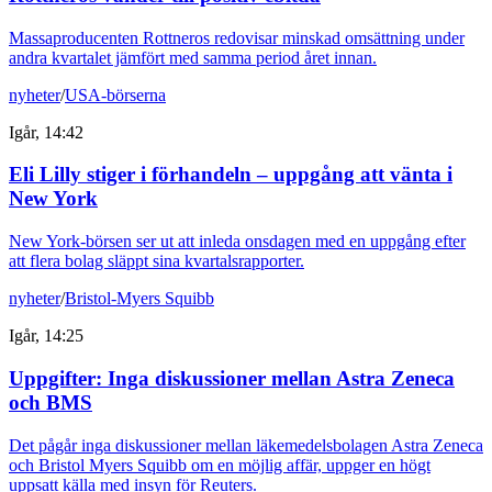
Massaproducenten Rottneros redovisar minskad omsättning under
andra kvartalet jämfört med samma period året innan.
nyheter
/
USA-börserna
Igår, 14:42
Eli Lilly stiger i förhandeln – uppgång att vänta i
New York
New York-börsen ser ut att inleda onsdagen med en uppgång efter
att flera bolag släppt sina kvartalsrapporter.
nyheter
/
Bristol-Myers Squibb
Igår, 14:25
Uppgifter: Inga diskussioner mellan Astra Zeneca
och BMS
Det pågår inga diskussioner mellan läkemedelsbolagen Astra Zeneca
och Bristol Myers Squibb om en möjlig affär, uppger en högt
uppsatt källa med insyn för Reuters.