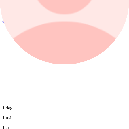
1 dag %
0,00%
Köp
Sälj
1 dag
1 mån
1 år