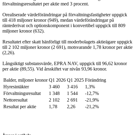
förvaltningsresultatet per aktie med 3 procent.
Orealiserade värdeförändringar på förvaltningsfastigheter uppgick
till 418 miljoner kronor (949), medan värdeförändringar på
räntederivat och optionskomponent i konvertibel uppgick till 809
miljoner kronor (632).
Resultatet efter skatt hänförligt till moderbolagets aktieägare uppgick
till 2 102 miljoner kronor (2 691), motsvarande 1,78 kronor per aktie
(2,26).
Långsiktigt substansvärde, EPRA NAV, uppgick till 96,62 kronor
per aktie (89,55). Vid årsskiftet var nivån 93,96 kronor.
Balder, miljoner kronor
Q1 2026
Q1 2025
Förändring
Hyresintäkter
3 460
3 416
1,3%
Förvaltningsresultat
1 348
1 544
-12,7%
Nettoresultat
2 102
2 691
-21,9%
Resultat per aktie
1,78
2,26
-21,2%