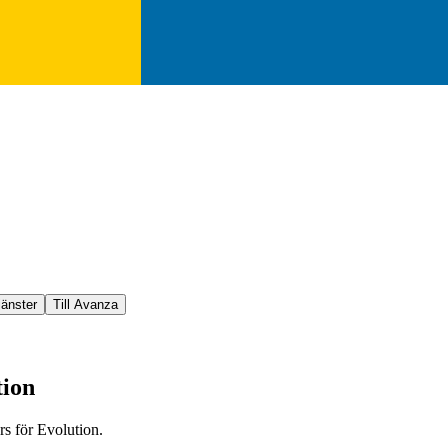
jänster
Till Avanza
tion
s för Evolution.