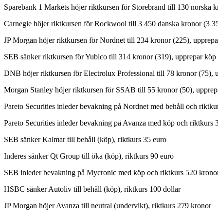
Sparebank 1 Markets höjer riktkursen för Storebrand till 130 norska k
Carnegie höjer riktkursen för Rockwool till 3 450 danska kronor (3 3
JP Morgan höjer riktkursen för Nordnet till 234 kronor (225), upprepa
SEB sänker riktkursen för Yubico till 314 kronor (319), upprepar köp
DNB höjer riktkursen för Electrolux Professional till 78 kronor (75), 
Morgan Stanley höjer riktkursen för SSAB till 55 kronor (50), upprep
Pareto Securities inleder bevakning på Nordnet med behåll och riktku
Pareto Securities inleder bevakning på Avanza med köp och riktkurs 
SEB sänker Kalmar till behåll (köp), riktkurs 35 euro
Inderes sänker Qt Group till öka (köp), riktkurs 90 euro
SEB inleder bevakning på Mycronic med köp och riktkurs 520 krono
HSBC sänker Autoliv till behåll (köp), riktkurs 100 dollar
JP Morgan höjer Avanza till neutral (undervikt), riktkurs 279 kronor