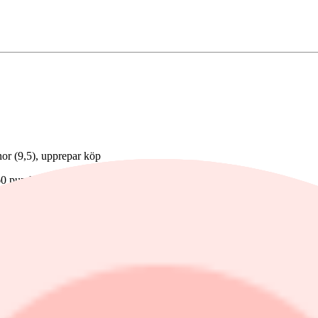
nor (9,5), upprepar köp
,60 pund (55,30)
ska kronor (85), upprepar undervikt
ronor (125), upprepar neutral
50), upprepar köp
r neutral