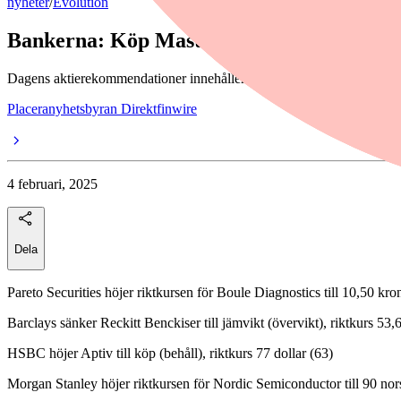
nyheter
/
Evolution
Bankerna: Köp Mastercard - behåll Evolu
Dagens aktierekommendationer innehåller bland annat en sänkt riktkur
Placeranyhetsbyran Direktfinwire
4 februari, 2025
Dela
Pareto Securities höjer riktkursen för Boule Diagnostics till 10,50 kro
Barclays sänker Reckitt Benckiser till jämvikt (övervikt), riktkurs 53
HSBC höjer Aptiv till köp (behåll), riktkurs 77 dollar (63)
Morgan Stanley höjer riktkursen för Nordic Semiconductor till 90 nor