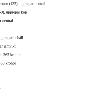
ronor (125), upprepar neutral
50), upprepar köp
r neutral
upprepar behåll
ar jämvikt
rs 265 kronor
380 kronor
r