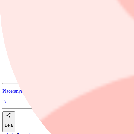
Nordea sänker Bavarian Nordic till behåll (köp)
Berenberg sänker riktkursen för Evolution till 785 kronor (910), uppr
Ämnen i artikeln
Evolution
Mastercard
SSAB
Mycronic
Qt Group
Placeranyhetsbyran Direktfinwire
Dela