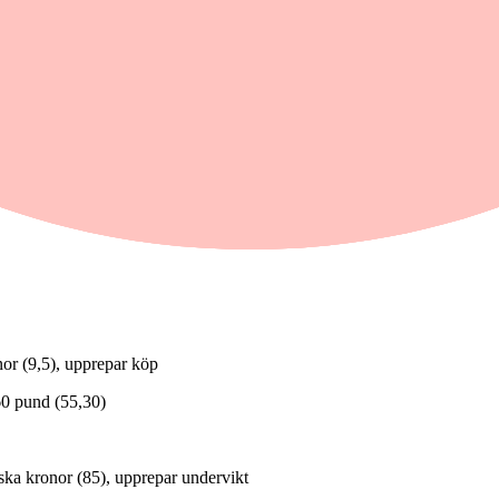
tion
s för Evolution.
nor (9,5), upprepar köp
,60 pund (55,30)
ska kronor (85), upprepar undervikt