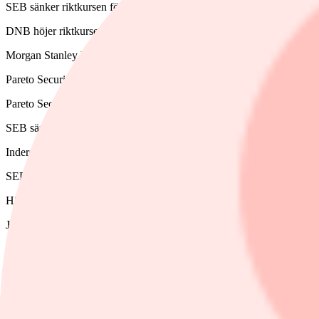
SEB sänker riktkursen för Yubico till 314 kronor (319), upprepar köp
DNB höjer riktkursen för Electrolux Professional till 78 kronor (75), 
Morgan Stanley höjer riktkursen för SSAB till 55 kronor (50), upprep
Pareto Securities inleder bevakning på Nordnet med behåll och riktku
Pareto Securities inleder bevakning på Avanza med köp och riktkurs 
SEB sänker Kalmar till behåll (köp), riktkurs 35 euro
Inderes sänker Qt Group till öka (köp), riktkurs 90 euro
SEB inleder bevakning på Mycronic med köp och riktkurs 520 krono
HSBC sänker Autoliv till behåll (köp), riktkurs 100 dollar
JP Morgan höjer Avanza till neutral (undervikt), riktkurs 279 kronor
Pareto Securities sänker Autoliv till behåll (köp), riktkurs 1 150 krono
DZ Bank höjer Mastercard till köp (behåll), riktkurs 620 dollar
Nordea sänker Orion till behåll (köp)