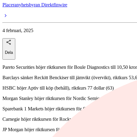
Placeranyhetsbyran Direktfinwire
4 februari, 2025
Dela
Pareto Securities höjer riktkursen för Boule Diagnostics till 10,50 kro
Barclays sänker Reckitt Benckiser till jämvikt (övervikt), riktkurs 53
HSBC höjer Aptiv till köp (behåll), riktkurs 77 dollar (63)
Morgan Stanley höjer riktkursen för Nordic Semiconductor till 90 nor
Sparebank 1 Markets höjer riktkursen för Storebrand till 130 norska k
Carnegie höjer riktkursen för Rockwool till 3 450 danska kronor (3 3
JP Morgan höjer riktkursen för Nordnet till 234 kronor (225), upprepa