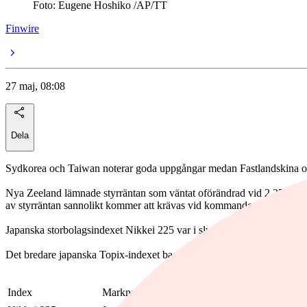
Foto: Eugene Hoshiko /AP/TT
Finwire
27 maj, 08:08
Dela
Sydkorea och Taiwan noterar goda uppgångar medan Fastlandskina o
Nya Zeeland lämnade styrräntan som väntat oförändrad vid 2,25 proce
av styrräntan sannolikt kommer att krävas vid kommande möten för att sä
Japanska storbolagsindexet Nikkei 225 var i slutet av pågående handel
Det bredare japanska Topix-indexet backade med 0,37 procent till 3 92
Index
Marknad
Kurs
Diff i dag
Diff i år
Tid