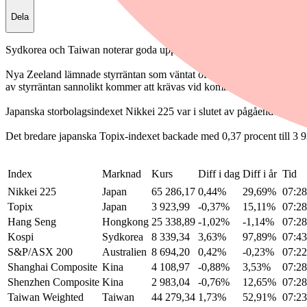
Dela
Sydkorea och Taiwan noterar goda uppgångar medan Fastlandskina o
Nya Zeeland lämnade styrräntan som väntat oförändrad vid 2,25 proce
av styrräntan sannolikt kommer att krävas vid kommande möten för att sä
Japanska storbolagsindexet Nikkei 225 var i slutet av pågående handel
Det bredare japanska Topix-indexet backade med 0,37 procent till 3 92
Index
Marknad
Kurs
Diff i dag
Diff i år
Tid
Nikkei 225
Japan
65 286,17
0,44%
29,69%
07:28
Topix
Japan
3 923,99
-0,37%
15,11%
07:28
Hang Seng
Hongkong
25 338,89
-1,02%
-1,14%
07:28
Kospi
Sydkorea
8 339,34
3,63%
97,89%
07:43
S&P/ASX 200
Australien
8 694,20
0,42%
-0,23%
07:22
Shanghai Composite
Kina
4 108,97
-0,88%
3,53%
07:28
Shenzhen Composite
Kina
2 983,04
-0,76%
12,65%
07:28
Taiwan Weighted
Taiwan
44 279,34
1,73%
52,91%
07:23