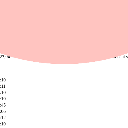
ch Hongkong backar. Singapore har helgstängt.
nt efter att ordföranden Anna Breman fällt avgörandet i en jämn omrö
kerställa att inflationen återgår till målet på 2 procent på medellång s
 upp med 0,47 procent till 65 298,72. Under dagen har indexet rört sig
3,94. Under dagen har indexet rört sig inom intervallet -0,53 procent 
:10
:11
:10
:10
:45
:06
:12
:10