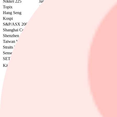
Nikkei 225
Japan
65 286,17
0,44%
29,69%
07:28
Topix
Japan
3 923,99
-0,37%
15,11%
07:28
Hang Seng
Hongkong
25 338,89
-1,02%
-1,14%
07:28
Kospi
Sydkorea
8 339,34
3,63%
97,89%
07:43
S&P/ASX 200
Australien
8 694,20
0,42%
-0,23%
07:22
Shanghai Composite
Kina
4 108,97
-0,88%
3,53%
07:28
Shenzhen Composite
Kina
2 983,04
-0,76%
12,65%
07:28
Taiwan Weighted
Taiwan
44 279,34
1,73%
52,91%
07:23
Straits Times
Singapore
5 028,80
Stängt
8,23%
Sensex
Indien
76 148,61
0,18%
-10,65%
07:28
SET Index
Thailand
1 579,57
1,69%
25,40%
07:28
Källa: Factset
Ämnen i artikeln
Asienbörserna
Finwire