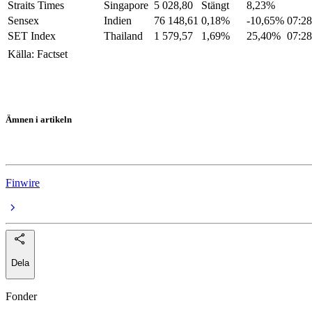
Straits Times
Singapore
5 028,80
Stängt
8,23%
Sensex
Indien
76 148,61
0,18%
-10,65%
07:28
SET Index
Thailand
1 579,57
1,69%
25,40%
07:28
Källa: Factset
Ämnen i artikeln
Asienbörserna
Finwire
Dela
Fonder