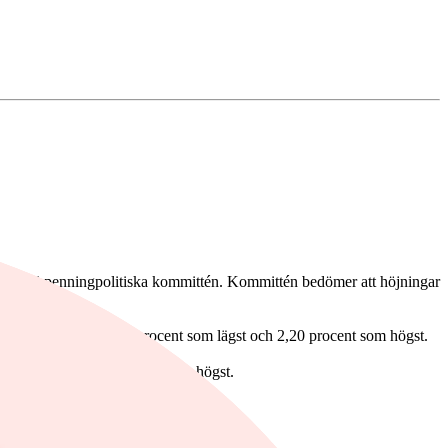
stning i penningpolitiska kommittén. Kommittén bedömer att höjningar
ikt.
 inom intervallet 0,29 procent som lägst och 2,20 procent som högst.
som lägst och 0,85 procent som högst.