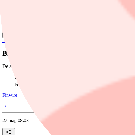
Dela
nyheter
/
Asienbörserna
Blandad utveckling på Asienbörserna
De asiatiska börserna har en blandad utveckling på onsdagsmorgonen
Foto: Eugene Hoshiko /AP/TT
Finwire
27 maj, 08:08